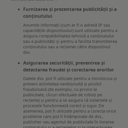
Furnizarea și prezentarea publicității și a
conținutului
Anumite informații (cum ar fi o adresă IP sau
capacitățile dispozitivului) sunt utilizate pentru a
asigura compatibilitatea tehnică a conținutului
sau a publicității și pentru a facilita transmiterea
conținutului sau a reclamei către dispozitivul
dvs.
Asigurarea securității, prevenirea și
detectarea fraudei și corectarea erorilor
Datele dvs. pot fi utilizate pentru a monitoriza și
preveni activitatea neobișnuită și posibil
frauduloasă (de exemplu, cu privire la
publicitate, clicuri efectuate de roboți pe
reclame) și pentru a se asigura că sistemele și
procesele funcționează corect și sigur. De
asemenea, pot fi utilizate pentru a corecta orice
probleme care pot fi întâmpinate de dvs.,
publisher sau agentul de publicitate în livrarea
conținutului și a reclamelor și la interacțiunea