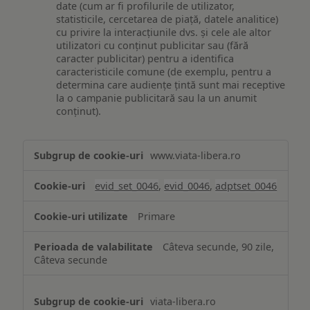
date (cum ar fi profilurile de utilizator,
statisticile, cercetarea de piață, datele analitice)
cu privire la interacțiunile dvs. și cele ale altor
utilizatori cu conținut publicitar sau (fără
caracter publicitar) pentru a identifica
caracteristicile comune (de exemplu, pentru a
determina care audiențe țintă sunt mai receptive
la o campanie publicitară sau la un anumit
conținut).
Măsurare
www.viata-libera.ro
și
analiză
evid_set_0046
,
evid_0046
,
adptset_0046
Primare
Câteva secunde, 90 zile,
Câteva secunde
viata-libera.ro