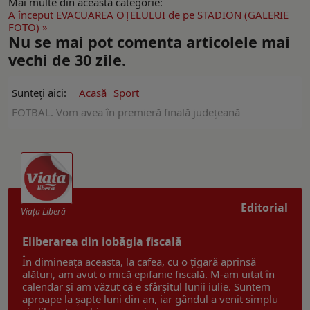
Mai multe din această categorie:
A început EVACUAREA OŢELULUI de pe STADION (GALERIE
FOTO) »
Nu se mai pot comenta articolele mai
vechi de 30 zile.
Sunteți aici:
Acasă
Sport
FOTBAL. Vom avea în premieră finală judeţeană
Editorial
Viaţa Liberă
Eliberarea din iobăgia fiscală
În dimineața aceasta, la cafea, cu o țigară aprinsă
alături, am avut o mică epifanie fiscală. M-am uitat în
calendar și am văzut că e sfârșitul lunii iulie. Suntem
aproape la șapte luni din an, iar gândul a venit simplu