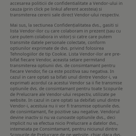
accesarea politicii de confidentialitate a Vendor-ului in
cauza (prin click pe linkul aferent acesteia) si
transmiterea cererii sale direct Vendor-ului respectiv.
Mai sus, la sectiunea Confidențialitatea dvs., gasiti si
lista Vendor-ilor cu care colaboram in prezent (sau cu
care putem colabora in viitor) si catre care putem
transmite datele personale colectate, conform
optiunilor exprimate de dvs. privind folosirea
Tehnologiilor de tip Cookie. Lista Vendor-ilor are pre-
bifat fiecare Vendor, aceasta setare permitand
transmiterea optiunii dvs. de consimtamant pentru
fiecare Vendor, fie ca este pozitiva sau negativa. In
cazul in care optati sa bifati unul dintre Vendor-i, va
exprimati acordul ca acestui Vendor sa ii fie transmise
optiunile dvs. de consimtamant pentru toate Scopurile
de Prelucrare ale Vendor-ului respectiv, utilizate pe
website. In cazul in care optati sa debifati unul dintre
Vendor-i, acestuia nu ii vor fi transmise optiunile dvs.
de consimtamant, fie pozitive sau negative. Vendorul
devine inactiv si nu va cunoaste optiunile dvs., deci
implicit nu va efectua nicio Prelucrare a datelor dvs.,
intemeiata pe Consimtamant, pentru niciunul dintre
Scopurile de Prelucrare de pe website, chiar daca dvs.