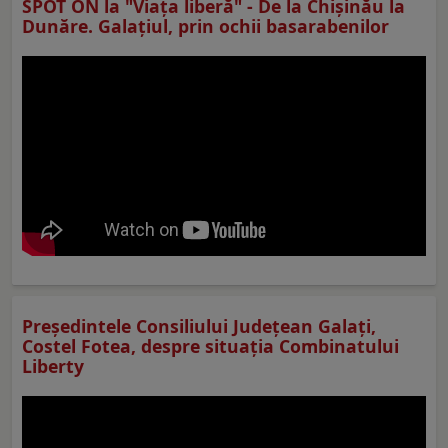
SPOT ON la "Viaţa liberă" - De la Chișinău la
Dunăre. Galațiul, prin ochii basarabenilor
Preşedintele Consiliului Judeţean Galaţi,
Costel Fotea, despre situaţia Combinatului
Liberty