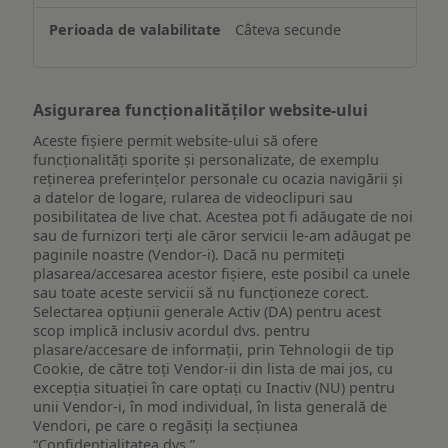
un
Câteva secunde
dispozitiv
Asigurarea funcționalităților website-ului
Aceste fișiere permit website-ului să ofere
funcționalități sporite și personalizate, de exemplu
reţinerea preferinţelor personale cu ocazia navigării și
a datelor de logare, rularea de videoclipuri sau
posibilitatea de live chat. Acestea pot fi adăugate de noi
sau de furnizori terți ale căror servicii le-am adăugat pe
paginile noastre (Vendor-i). Dacă nu permiteți
plasarea/accesarea acestor fișiere, este posibil ca unele
sau toate aceste servicii să nu funcționeze corect.
Selectarea opțiunii generale Activ (DA) pentru acest
scop implică inclusiv acordul dvs. pentru
plasare/accesare de informații, prin Tehnologii de tip
Cookie, de către toți Vendor-ii din lista de mai jos, cu
excepția situației în care optați cu Inactiv (NU) pentru
unii Vendor-i, în mod individual, în lista generală de
Vendori, pe care o regăsiți la secțiunea
“Confidențialitatea dvs.”.