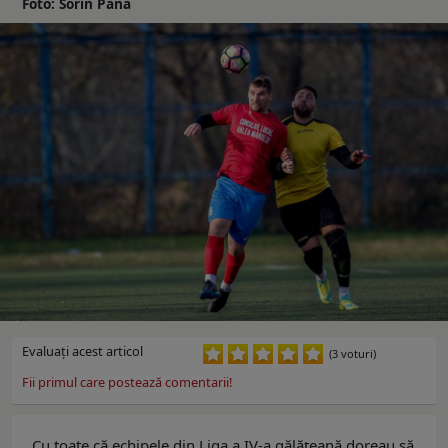
Foto: Sorin Pană
Evaluaţi acest articol
(3 voturi)
Fii primul care postează comentarii!
Cu toate că echipele din Liga a IV-a gălăţeană doreau să