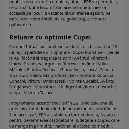
noul sezon nu vor fi complete, atunci FRF va permite și
celor mai bune locuri 2 din aceste mini-turnee să
acceadă pe locurile vacante din al treilea eșalon, pe
baza unor criterii stabilite cu golaveraj, cartonașe
galbene etc.
Reluare cu optimile Cupei
Sezonul fotbalistic judeţean se doreşte a fi reluat pe 28
iunie, cu partidele din optimile "Cupei României", cei de
la AJF făcând şi tragerea la sorţi: Avântul Vânători -
Unirea Braniştea, Agrostar Tulceşti - Avântul Valea
Mărului, Flacăra Pechea - Gloria Iveşti, Lascăr Schela -
Quantum Galaţi, Mălina Smârdan - Zimbrul Slobozia
Conachi, Viitorul Umbrăreşti - Voinţa Cudalbi, Avântul
Drăgăneşti - Muncitorul Ghidigeni şi Viitorul Costache
Negri - Victoria Tecuci.
Programarea acestor meciuri în 28 iunie este una de
principiu, totul depinzând de permisiunile autorităţilor.
Şi în acest caz, FRF a stabilit un termen-limită, 5 august,
pentru desemnarea câştigătoarei judeţene a Cupei, care
va merge în primul tur naţional al acestei competiţii.