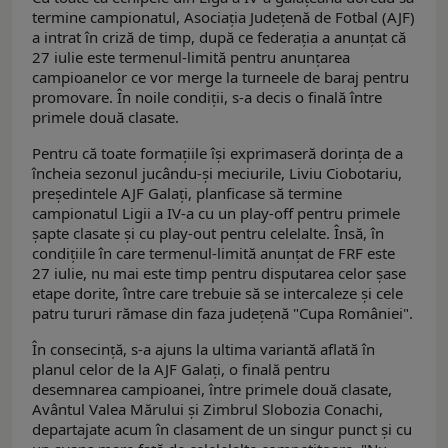
termine campionatul, Asociaţia Judeţenă de Fotbal (AJF)
a intrat în criză de timp, după ce federaţia a anunţat că
27 iulie este termenul-limită pentru anunţarea
campioanelor ce vor merge la turneele de baraj pentru
promovare. În noile condiţii, s-a decis o finală între
primele două clasate.
Pentru că toate formaţiile îşi exprimaseră dorinţa de a
încheia sezonul jucându-şi meciurile, Liviu Ciobotariu,
preşedintele AJF Galaţi, planficase să termine
campionatul Ligii a IV-a cu un play-off pentru primele
şapte clasate şi cu play-out pentru celelalte. Însă, în
condiţiile în care termenul-limită anunţat de FRF este
27 iulie, nu mai este timp pentru disputarea celor şase
etape dorite, între care trebuie să se intercaleze şi cele
patru tururi rămase din faza judeţenă "Cupa României".
În consecinţă, s-a ajuns la ultima variantă aflată în
planul celor de la AJF Galaţi, o finală pentru
desemnarea campioanei, între primele două clasate,
Avântul Valea Mărului şi Zimbrul Slobozia Conachi,
departajate acum în clasament de un singur punct şi cu