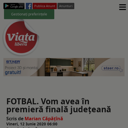
≡
Publica Anunt
Anunturi
Gestionați preferințele
FOTBAL. Vom avea în
premieră finală judeţeană
Scris de
Marian Căpăţînă
Vineri, 12 Iunie 2020 06:00