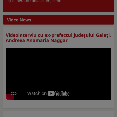
și eliberator: abia acum, simb ...
Video News
Videointerviu cu ex-prefectul judeţului Galaţi,
Andreea Anamaria Naggar