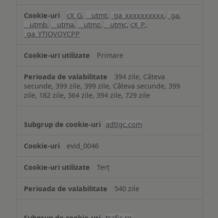
cX_G
,
__utmt
,
_ga_xxxxxxxxxx
,
_ga
,
__utmb
,
__utma
,
__utmz
,
__utmc
,
cX_P
,
_ga_YTJQVQYCPP
Primare
394 zile, Câteva
secunde, 399 zile, 399 zile, Câteva secunde, 399
zile, 182 zile, 364 zile, 394 zile, 729 zile
adtlgc.com
evid_0046
Terț
540 zile
trafic.ro