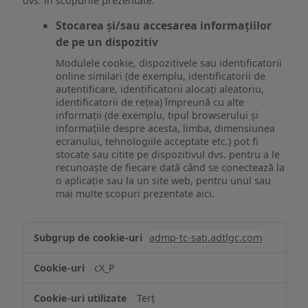
dvs. în scopurile prezentate.
Stocarea și/sau accesarea informațiilor
de pe un dispozitiv
Modulele cookie, dispozitivele sau identificatorii
online similari (de exemplu, identificatorii de
autentificare, identificatorii alocați aleatoriu,
identificatorii de rețea) împreună cu alte
informații (de exemplu, tipul browserului și
informațiile despre acesta, limba, dimensiunea
ecranului, tehnologiile acceptate etc.) pot fi
stocate sau citite pe dispozitivul dvs. pentru a le
recunoaște de fiecare dată când se conectează la
o aplicație sau la un site web, pentru unul sau
mai multe scopuri prezentate aici.
Stocarea
admp-tc-sati.adtlgc.com
și/sau
accesarea
cX_P
informațiilor
de
Terț
pe