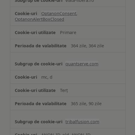
viata-libera.ro
OptanonConsent
,
OptanonAlertBoxClosed
Primare
364 zile, 364 zile
quantserve.com
mc, d
Terț
365 zile, 90 zile
tribalfusion.com
ANON_ID_old, ANON_ID