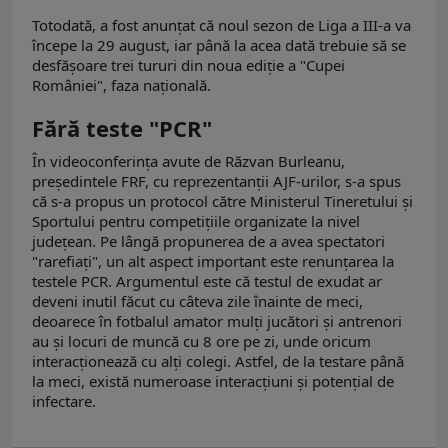
Totodată, a fost anunțat că noul sezon de Liga a III-a va
începe la 29 august, iar până la acea dată trebuie să se
desfășoare trei tururi din noua ediție a "Cupei
României", faza națională.
Fără teste "PCR"
În videoconferinţa avute de Răzvan Burleanu,
preşedintele FRF, cu reprezentanţii AJF-urilor, s-a spus
că s-a propus un protocol către Ministerul Tineretului și
Sportului pentru competițiile organizate la nivel
județean. Pe lângă propunerea de a avea spectatori
"rarefiați", un alt aspect important este renunțarea la
testele PCR. Argumentul este că testul de exudat ar
deveni inutil făcut cu câteva zile înainte de meci,
deoarece în fotbalul amator mulți jucători și antrenori
au și locuri de muncă cu 8 ore pe zi, unde oricum
interacționează cu alți colegi. Astfel, de la testare până
la meci, există numeroase interacțiuni și potențial de
infectare.