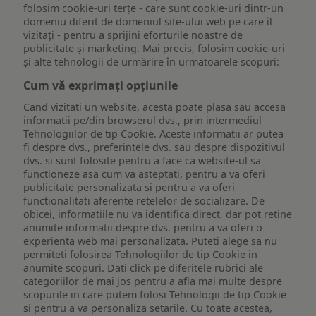
folosim cookie-uri terțe - care sunt cookie-uri dintr-un
domeniu diferit de domeniul site-ului web pe care îl
vizitați - pentru a sprijini eforturile noastre de
publicitate și marketing. Mai precis, folosim cookie-uri
și alte tehnologii de urmărire în următoarele scopuri:
Cum vă exprimați opțiunile
Cand vizitati un website, acesta poate plasa sau accesa
informatii pe/din browserul dvs., prin intermediul
Tehnologiilor de tip Cookie. Aceste informatii ar putea
fi despre dvs., preferintele dvs. sau despre dispozitivul
dvs. si sunt folosite pentru a face ca website-ul sa
functioneze asa cum va asteptati, pentru a va oferi
publicitate personalizata si pentru a va oferi
functionalitati aferente retelelor de socializare. De
obicei, informatiile nu va identifica direct, dar pot retine
anumite informatii despre dvs. pentru a va oferi o
experienta web mai personalizata. Puteti alege sa nu
permiteti folosirea Tehnologiilor de tip Cookie in
anumite scopuri. Dati click pe diferitele rubrici ale
categoriilor de mai jos pentru a afla mai multe despre
scopurile in care putem folosi Tehnologii de tip Cookie
si pentru a va personaliza setarile. Cu toate acestea,