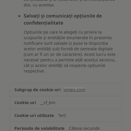
dvs. cu acestea.
Salvați și comunicați opțiunile de
confidențialitate
Opțiunile pe care le alegeți cu privire la
scopurile și entitățile enumerate în prezenta
notificare sunt salvate și puse la dispoziția
acelor entități sub formă de semnale digitale
(cum ar fi un șir de caractere). Acest lucru este
necesar pentru a permite atât acestui serviciu,
cât și acelor entități să respecte opțiunile
respective.
Asigurarea
vimeo.com
funcționalităților
website-
__cf_bm
ului
Terț
Câteva secunde