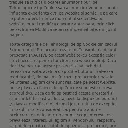
trebuie sa stiti ca blocarea anumitor tipuri de
Tehnologii de tip Cookie sau a anumitor Vendor-i poate
influenta experienta dvs. pe website si serviciile pe care
le putem oferi. In orice moment al vizitei dvs. pe
website, puteti modifica o setare anterioara, prin click
pe sectiunea Modifica setari confidentialitate, din josul
paginii.
Toate categoriile de Tehnologii de tip Cookie din cadrul
Scopurilor de Prelucrare bazate pe Consimtamant sunt
presetate INACTIVE pe acest website (cu exceptia celor
strict necesare pentru functionarea website-ului). Daca
doriti sa pastrati aceste presetari si sa inchideti
fereastra afisata, aveti la dispozitie butonul „Salveaza
modificarile”, de mai jos. In cazul prelucrarilor bazate
pe Interes Legitim care sunt realizate pe acest website,
nu se plaseaza fisiere de tip Cookie si nu este necesar
acordul dvs. Daca doriti sa pastrati aceste presetari si
sa inchideti fereastra afisata, aveti la dispozitie butonul
„Salveaza modificarile”, de mai jos. Cu titlu de exceptie,
in cazul in care considerati ca, pentru o anume
prelucrare de date, intr-un anumit scop, interesul dvs.
prevaleaza interesului legitim al Vendor-ului respectiv,
va puteti exercita dreptul de opozitie la prelucrare, prin