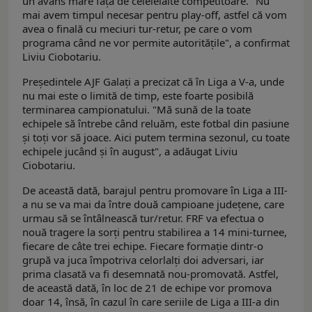
un avans mare faţă de celelelalte competitoare. "Nu
mai avem timpul necesar pentru play-off, astfel că vom
avea o finală cu meciuri tur-retur, pe care o vom
programa când ne vor permite autorităţile", a confirmat
Liviu Ciobotariu.
Preşedintele AJF Galaţi a precizat că în Liga a V-a, unde
nu mai este o limită de timp, este foarte posibilă
terminarea campionatului. "Mă sună de la toate
echipele să întrebe când reluăm, este fotbal din pasiune
şi toţi vor să joace. Aici putem termina sezonul, cu toate
echipele jucând şi în august", a adăugat Liviu
Ciobotariu.
De această dată, barajul pentru promovare în Liga a III-
a nu se va mai da între două campioane județene, care
urmau să se întâlnească tur/retur. FRF va efectua o
nouă tragere la sorți pentru stabilirea a 14 mini-turnee,
fiecare de câte trei echipe. Fiecare formație dintr-o
grupă va juca împotriva celorlalți doi adversari, iar
prima clasată va fi desemnată nou-promovată. Astfel,
de această dată, în loc de 21 de echipe vor promova
doar 14, însă, în cazul în care seriile de Liga a III-a din