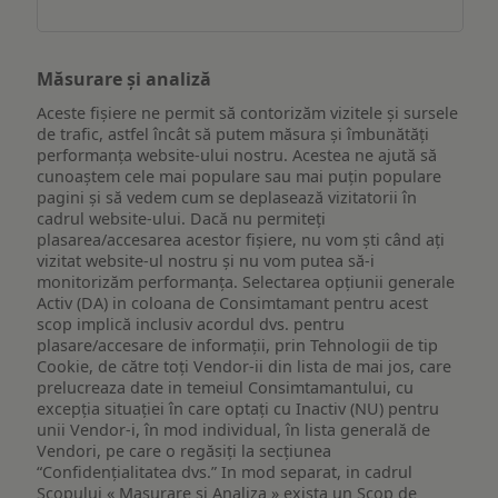
Măsurare și analiză
Aceste fișiere ne permit să contorizăm vizitele și sursele
de trafic, astfel încât să putem măsura și îmbunătăți
performanța website-ului nostru. Acestea ne ajută să
cunoaștem cele mai populare sau mai puțin populare
pagini și să vedem cum se deplasează vizitatorii în
cadrul website-ului. Dacă nu permiteți
plasarea/accesarea acestor fișiere, nu vom ști când ați
vizitat website-ul nostru și nu vom putea să-i
monitorizăm performanța. Selectarea opțiunii generale
Activ (DA) in coloana de Consimtamant pentru acest
scop implică inclusiv acordul dvs. pentru
plasare/accesare de informații, prin Tehnologii de tip
Cookie, de către toți Vendor-ii din lista de mai jos, care
prelucreaza date in temeiul Consimtamantului, cu
excepția situației în care optați cu Inactiv (NU) pentru
unii Vendor-i, în mod individual, în lista generală de
Vendori, pe care o regăsiți la secțiunea
“Confidențialitatea dvs.” In mod separat, in cadrul
Scopului « Masurare si Analiza » exista un Scop de