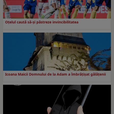
Oțelul caută să-și păstreze invincibilitatea
Icoana Maicii Domnului de la Adam a îmbrățișat gălățenii