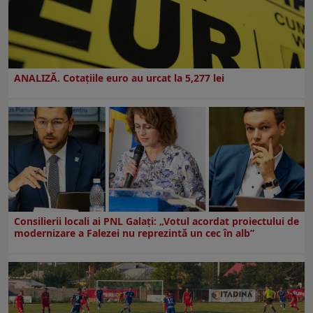
ANALIZĂ. Cotațiile euro au urcat la 5,277 lei
Consilierii locali ai PNL Galaţi: „Votul acordat proiectului de
modernizare a Falezei nu reprezintă un cec în alb”