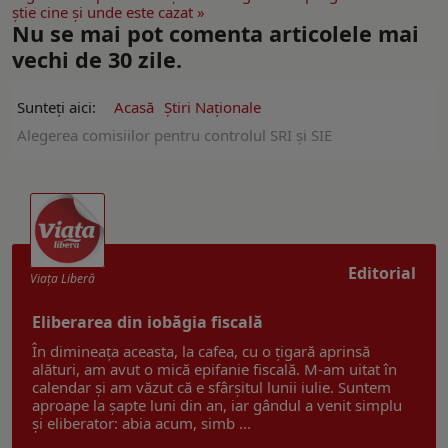
ştie cine şi unde este cazat »
Nu se mai pot comenta articolele mai
vechi de 30 zile.
Sunteți aici:
Acasă
Ştiri Naţionale
Alegerea comisiilor pentru controlul SRI și SIE
Editorial
Viaţa Liberă
Eliberarea din iobăgia fiscală
În dimineața aceasta, la cafea, cu o țigară aprinsă
alături, am avut o mică epifanie fiscală. M-am uitat în
calendar și am văzut că e sfârșitul lunii iulie. Suntem
aproape la șapte luni din an, iar gândul a venit simplu
și eliberator: abia acum, simb ...