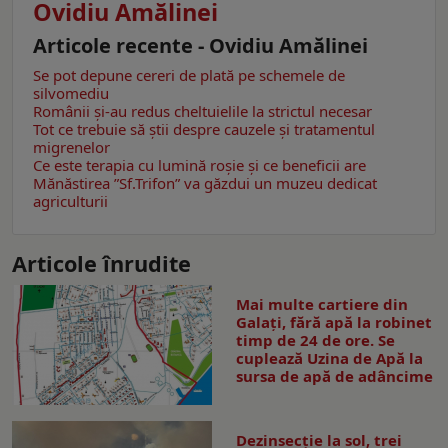
Ovidiu Amălinei
Articole recente - Ovidiu Amălinei
Se pot depune cereri de plată pe schemele de
silvomediu
Românii şi-au redus cheltuielile la strictul necesar
Tot ce trebuie să știi despre cauzele și tratamentul
migrenelor
Ce este terapia cu lumină roșie şi ce beneficii are
Mănăstirea ”Sf.Trifon” va găzdui un muzeu dedicat
agriculturii
Articole înrudite
Mai multe cartiere din
Galați, fără apă la robinet
timp de 24 de ore. Se
cuplează Uzina de Apă la
sursa de apă de adâncime
Dezinsecţie la sol, trei