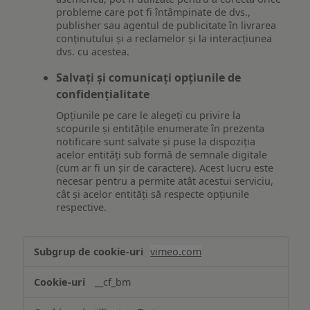
probleme care pot fi întâmpinate de dvs.,
publisher sau agentul de publicitate în livrarea
conținutului și a reclamelor și la interacțiunea
dvs. cu acestea.
Salvați și comunicați opțiunile de
confidențialitate
Opțiunile pe care le alegeți cu privire la
scopurile și entitățile enumerate în prezenta
notificare sunt salvate și puse la dispoziția
acelor entități sub formă de semnale digitale
(cum ar fi un șir de caractere). Acest lucru este
necesar pentru a permite atât acestui serviciu,
cât și acelor entități să respecte opțiunile
respective.
Asigurarea
vimeo.com
funcționalităților
website-
__cf_bm
ului