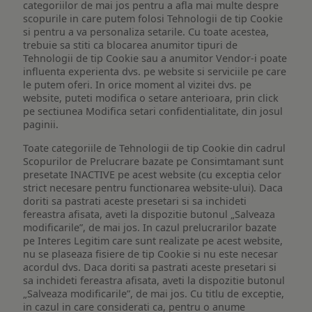
categoriilor de mai jos pentru a afla mai multe despre
scopurile in care putem folosi Tehnologii de tip Cookie
si pentru a va personaliza setarile. Cu toate acestea,
trebuie sa stiti ca blocarea anumitor tipuri de
Tehnologii de tip Cookie sau a anumitor Vendor-i poate
influenta experienta dvs. pe website si serviciile pe care
le putem oferi. In orice moment al vizitei dvs. pe
website, puteti modifica o setare anterioara, prin click
pe sectiunea Modifica setari confidentialitate, din josul
paginii.
Toate categoriile de Tehnologii de tip Cookie din cadrul
Scopurilor de Prelucrare bazate pe Consimtamant sunt
presetate INACTIVE pe acest website (cu exceptia celor
strict necesare pentru functionarea website-ului). Daca
doriti sa pastrati aceste presetari si sa inchideti
fereastra afisata, aveti la dispozitie butonul „Salveaza
modificarile”, de mai jos. In cazul prelucrarilor bazate
pe Interes Legitim care sunt realizate pe acest website,
nu se plaseaza fisiere de tip Cookie si nu este necesar
acordul dvs. Daca doriti sa pastrati aceste presetari si
sa inchideti fereastra afisata, aveti la dispozitie butonul
„Salveaza modificarile”, de mai jos. Cu titlu de exceptie,
in cazul in care considerati ca, pentru o anume