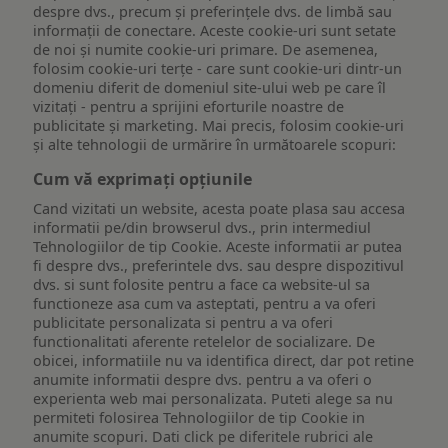
despre dvs., precum și preferințele dvs. de limbă sau
informații de conectare. Aceste cookie-uri sunt setate
de noi și numite cookie-uri primare. De asemenea,
folosim cookie-uri terțe - care sunt cookie-uri dintr-un
domeniu diferit de domeniul site-ului web pe care îl
vizitați - pentru a sprijini eforturile noastre de
publicitate și marketing. Mai precis, folosim cookie-uri
și alte tehnologii de urmărire în următoarele scopuri:
Cum vă exprimați opțiunile
Cand vizitati un website, acesta poate plasa sau accesa
informatii pe/din browserul dvs., prin intermediul
Tehnologiilor de tip Cookie. Aceste informatii ar putea
fi despre dvs., preferintele dvs. sau despre dispozitivul
dvs. si sunt folosite pentru a face ca website-ul sa
functioneze asa cum va asteptati, pentru a va oferi
publicitate personalizata si pentru a va oferi
functionalitati aferente retelelor de socializare. De
obicei, informatiile nu va identifica direct, dar pot retine
anumite informatii despre dvs. pentru a va oferi o
experienta web mai personalizata. Puteti alege sa nu
permiteti folosirea Tehnologiilor de tip Cookie in
anumite scopuri. Dati click pe diferitele rubrici ale