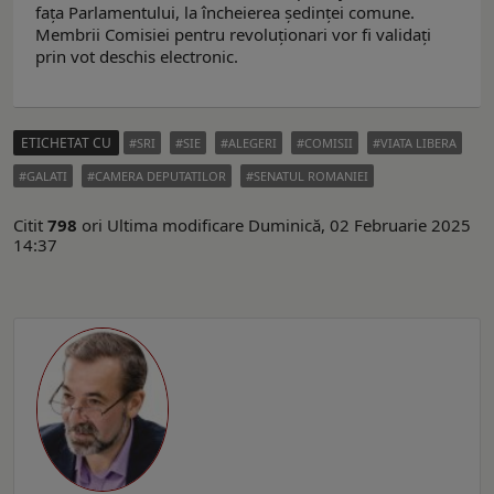
fața Parlamentului, la încheierea ședinței comune.
Membrii Comisiei pentru revoluționari vor fi validați
prin vot deschis electronic.
ETICHETAT CU
SRI
SIE
ALEGERI
COMISII
VIATA LIBERA
GALATI
CAMERA DEPUTATILOR
SENATUL ROMANIEI
Citit
798
ori
Ultima modificare Duminică, 02 Februarie 2025
14:37