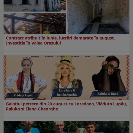
Contract atribuit în iunie, lucrări demarate în august.
Investiţie în Valea Oraşului
Galaţiul petrece din 20 august cu Loredana, Vlăduța Lupău,
Raluka și Elena Gheorghe