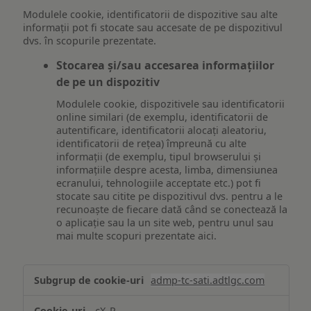
Modulele cookie, identificatorii de dispozitive sau alte
informații pot fi stocate sau accesate de pe dispozitivul
dvs. în scopurile prezentate.
Stocarea și/sau accesarea informațiilor
de pe un dispozitiv
Modulele cookie, dispozitivele sau identificatorii
online similari (de exemplu, identificatorii de
autentificare, identificatorii alocați aleatoriu,
identificatorii de rețea) împreună cu alte
informații (de exemplu, tipul browserului și
informațiile despre acesta, limba, dimensiunea
ecranului, tehnologiile acceptate etc.) pot fi
stocate sau citite pe dispozitivul dvs. pentru a le
recunoaște de fiecare dată când se conectează la
o aplicație sau la un site web, pentru unul sau
mai multe scopuri prezentate aici.
Stocarea
admp-tc-sati.adtlgc.com
și/sau
accesarea
cX_P