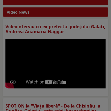
Video News
Videointerviu cu ex-prefectul judeţului Galaţi,
Andreea Anamaria Naggar
SPOT ON la "Viaţa liberă" - De la Chișinău la
Dunăre. Galațiul, prin ochii basarabenilor