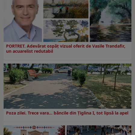
PORTRET. Adevărat ospăț vizual oferit de Vasile Trandafir,
un acuarelist redutabil
Poza zilei. Trece vara… băncile din Ţiglina I, tot lipsă la apel