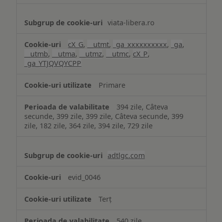
viata-libera.ro
cX_G
,
__utmt
,
_ga_xxxxxxxxxx
,
_ga
,
__utmb
,
__utma
,
__utmz
,
__utmc
,
cX_P
,
_ga_YTJQVQYCPP
Primare
394 zile, Câteva
secunde, 399 zile, 399 zile, Câteva secunde, 399
zile, 182 zile, 364 zile, 394 zile, 729 zile
adtlgc.com
evid_0046
Terț
540 zile