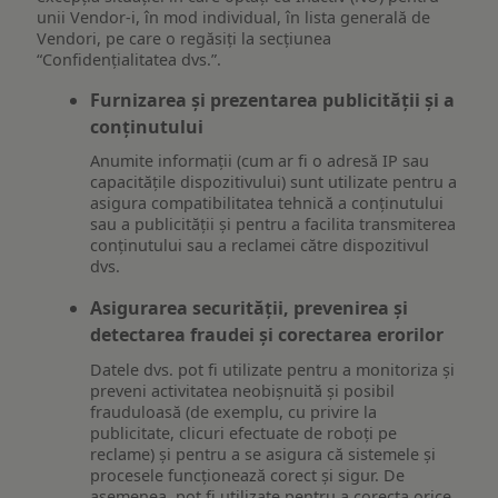
unii Vendor-i, în mod individual, în lista generală de
Vendori, pe care o regăsiți la secțiunea
“Confidențialitatea dvs.”.
Furnizarea și prezentarea publicității și a
conținutului
Anumite informații (cum ar fi o adresă IP sau
capacitățile dispozitivului) sunt utilizate pentru a
asigura compatibilitatea tehnică a conținutului
sau a publicității și pentru a facilita transmiterea
conținutului sau a reclamei către dispozitivul
dvs.
Asigurarea securității, prevenirea și
detectarea fraudei și corectarea erorilor
Datele dvs. pot fi utilizate pentru a monitoriza și
preveni activitatea neobișnuită și posibil
frauduloasă (de exemplu, cu privire la
publicitate, clicuri efectuate de roboți pe
reclame) și pentru a se asigura că sistemele și
procesele funcționează corect și sigur. De
asemenea, pot fi utilizate pentru a corecta orice