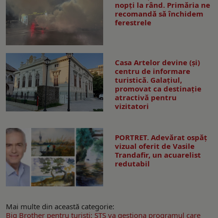
nopţi la rând. Primăria ne
recomandă să închidem
ferestrele
Casa Artelor devine (şi)
centru de informare
turistică. Galaţiul,
promovat ca destinaţie
atractivă pentru
vizitatori
PORTRET. Adevărat ospăț
vizual oferit de Vasile
Trandafir, un acuarelist
redutabil
Mai multe din această categorie:
Big Brother pentru turişti: STS va gestiona programul care