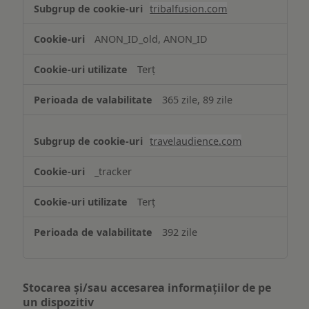
tribalfusion.com
ANON_ID_old, ANON_ID
Terț
365 zile, 89 zile
travelaudience.com
_tracker
Terț
392 zile
Stocarea și/sau accesarea informațiilor de pe
un dispozitiv