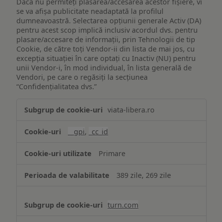
Dacă nu permiteți plasarea/accesarea acestor fișiere, vi
se va afișa publicitate neadaptată la profilul
dumneavoastră. Selectarea opțiunii generale Activ (DA)
pentru acest scop implică inclusiv acordul dvs. pentru
plasare/accesare de informații, prin Tehnologii de tip
Cookie, de către toți Vendor-ii din lista de mai jos, cu
excepția situației în care optați cu Inactiv (NU) pentru
unii Vendor-i, în mod individual, în lista generală de
Vendori, pe care o regăsiți la secțiunea
“Confidențialitatea dvs.”
Publicitate
viata-libera.ro
țintită
(targetată)
__gpi
,
_cc_id
Primare
389 zile, 269 zile
turn.com