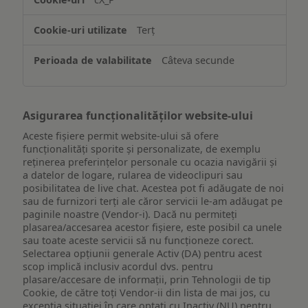
informațiilor
de
Terț
pe
un
Câteva secunde
dispozitiv
Asigurarea funcționalităților website-ului
Aceste fișiere permit website-ului să ofere
funcționalități sporite și personalizate, de exemplu
reţinerea preferinţelor personale cu ocazia navigării și
a datelor de logare, rularea de videoclipuri sau
posibilitatea de live chat. Acestea pot fi adăugate de noi
sau de furnizori terți ale căror servicii le-am adăugat pe
paginile noastre (Vendor-i). Dacă nu permiteți
plasarea/accesarea acestor fișiere, este posibil ca unele
sau toate aceste servicii să nu funcționeze corect.
Selectarea opțiunii generale Activ (DA) pentru acest
scop implică inclusiv acordul dvs. pentru
plasare/accesare de informații, prin Tehnologii de tip
Cookie, de către toți Vendor-ii din lista de mai jos, cu
excepția situației în care optați cu Inactiv (NU) pentru