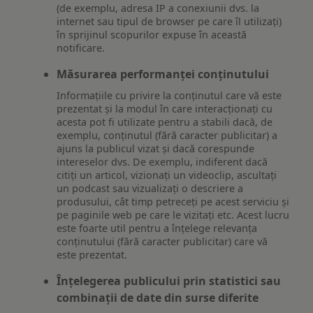
(de exemplu, adresa IP a conexiunii dvs. la
internet sau tipul de browser pe care îl utilizați)
în sprijinul scopurilor expuse în această
notificare.
Măsurarea performanței conținutului
Informațiile cu privire la conținutul care vă este
prezentat și la modul în care interacționați cu
acesta pot fi utilizate pentru a stabili dacă, de
exemplu, conținutul (fără caracter publicitar) a
ajuns la publicul vizat și dacă corespunde
intereselor dvs. De exemplu, indiferent dacă
citiți un articol, vizionați un videoclip, ascultați
un podcast sau vizualizați o descriere a
produsului, cât timp petreceți pe acest serviciu și
pe paginile web pe care le vizitați etc. Acest lucru
este foarte util pentru a înțelege relevanța
conținutului (fără caracter publicitar) care vă
este prezentat.
Înțelegerea publicului prin statistici sau
combinații de date din surse diferite