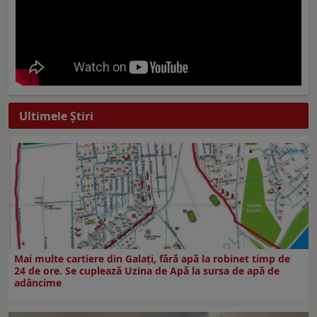
Ultimele Ştiri
Mai multe cartiere din Galați, fără apă la robinet timp de
24 de ore. Se cuplează Uzina de Apă la sursa de apă de
adâncime