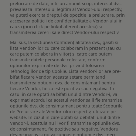
prelucrare de date, intr-un anumit scop, interesul dvs.
prevaleaza interesului legitim al Vendor-ului respectiv,
va puteti exercita dreptul de opozitie la prelucrare, prin
accesarea politicii de confidentialitate a Vendor-ului in
cauza (prin click pe linkul aferent acesteia) si
transmiterea cererii sale direct Vendor-ului respectiv.
Mai sus, la sectiunea Confidențialitatea dvs., gasiti si
lista Vendor-ilor cu care colaboram in prezent (sau cu
care putem colabora in viitor) si catre care putem
transmite datele personale colectate, conform
optiunilor exprimate de dvs. privind folosirea
Tehnologiilor de tip Cookie. Lista Vendor-ilor are pre-
bifat fiecare Vendor, aceasta setare permitand
transmiterea optiunii dvs. de consimtamant pentru
fiecare Vendor, fie ca este pozitiva sau negativa. In
cazul in care optati sa bifati unul dintre Vendor-i, va
exprimati acordul ca acestui Vendor sa ii fie transmise
optiunile dvs. de consimtamant pentru toate Scopurile
de Prelucrare ale Vendor-ului respectiv, utilizate pe
website. In cazul in care optati sa debifati unul dintre
Vendor-i, acestuia nu ii vor fi transmise optiunile dvs.
de consimtamant, fie pozitive sau negative. Vendorul
devine inactiv si nu va cunoaste optiunile dvs., deci