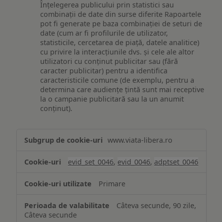
Înțelegerea publicului prin statistici sau
combinații de date din surse diferite Rapoartele
pot fi generate pe baza combinației de seturi de
date (cum ar fi profilurile de utilizator,
statisticile, cercetarea de piață, datele analitice)
cu privire la interacțiunile dvs. și cele ale altor
utilizatori cu conținut publicitar sau (fără
caracter publicitar) pentru a identifica
caracteristicile comune (de exemplu, pentru a
determina care audiențe țintă sunt mai receptive
la o campanie publicitară sau la un anumit
conținut).
Măsurare
www.viata-libera.ro
și
analiză
evid_set_0046
,
evid_0046
,
adptset_0046
Primare
Câteva secunde, 90 zile,
Câteva secunde