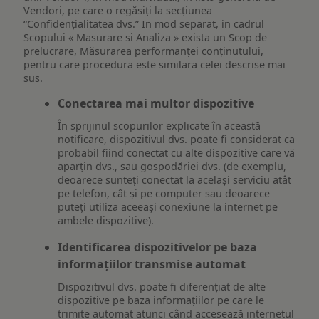
Vendori, pe care o regăsiți la secțiunea
“Confidențialitatea dvs.” In mod separat, in cadrul
Scopului « Masurare si Analiza » exista un Scop de
prelucrare, Măsurarea performanței conținutului,
pentru care procedura este similara celei descrise mai
sus.
Conectarea mai multor dispozitive
În sprijinul scopurilor explicate în această
notificare, dispozitivul dvs. poate fi considerat ca
probabil fiind conectat cu alte dispozitive care vă
aparțin dvs., sau gospodăriei dvs. (de exemplu,
deoarece sunteți conectat la același serviciu atât
pe telefon, cât și pe computer sau deoarece
puteți utiliza aceeași conexiune la internet pe
ambele dispozitive).
Identificarea dispozitivelor pe baza
informațiilor transmise automat
Dispozitivul dvs. poate fi diferențiat de alte
dispozitive pe baza informațiilor pe care le
trimite automat atunci când accesează internetul