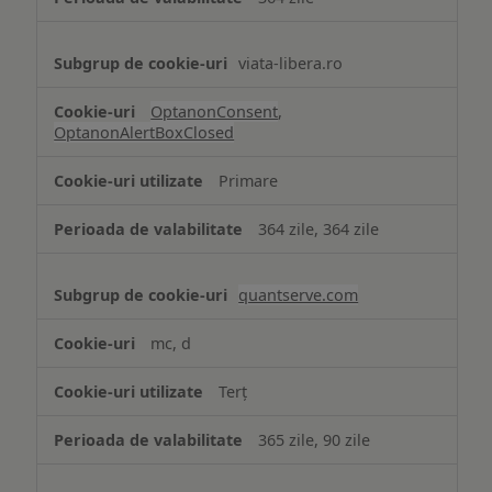
viata-libera.ro
OptanonConsent
,
OptanonAlertBoxClosed
Primare
364 zile, 364 zile
quantserve.com
mc, d
Terț
365 zile, 90 zile