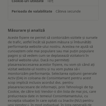
Terț
Câteva secunde
Măsurare și analiză
Aceste fișiere ne permit să contorizăm vizitele și sursele
de trafic, astfel încât să putem măsura și îmbunătăți
performanța website-ului nostru. Acestea ne ajută să
cunoaștem cele mai populare sau mai puțin populare
pagini și să vedem cum se deplasează vizitatorii în
cadrul website-ului. Dacă nu permiteți
plasarea/accesarea acestor fișiere, nu vom ști când ați
vizitat website-ul nostru și nu vom putea să-i
monitorizăm performanța. Selectarea opțiunii generale
Activ (DA) in coloana de Consimtamant pentru acest
scop implică inclusiv acordul dvs. pentru
plasare/accesare de informații, prin Tehnologii de tip
Cookie, de către toți Vendor-ii din lista de mai jos, care
prelucreaza date in temeiul Consimtamantului, cu
excepția situației în care optați cu Inactiv (NU) pentru
unii Vendor-i, în mod individual, în lista generală de