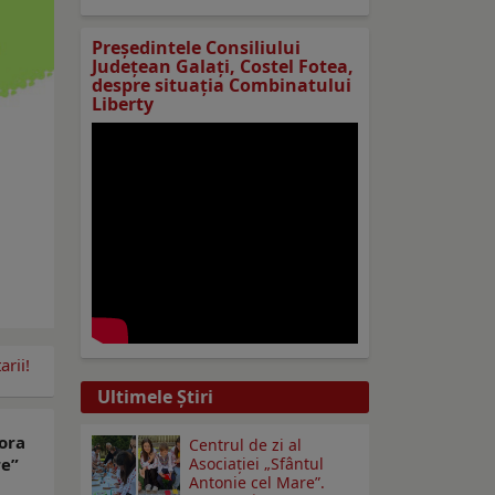
Preşedintele Consiliului
Judeţean Galaţi, Costel Fotea,
despre situaţia Combinatului
Liberty
rii!
Ultimele Ştiri
 ora
Centrul de zi al
re”
Asociației „Sfântul
Antonie cel Mare”.