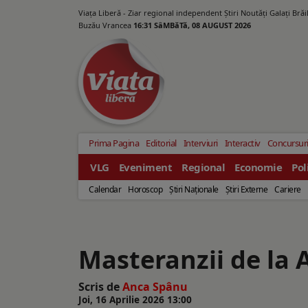
Viața Liberă - Ziar regional independent Știri Noutăți Galaţi Bră
Buzău Vrancea
16:31 SâMBăTă, 08 AUGUST 2026
Prima Pagina
Editorial
Interviuri
Interactiv
Concursur
VLG
Eveniment
Regional
Economie
Pol
Calendar
Horoscop
Ştiri Naţionale
Ştiri Externe
Cariere
Masteranzii de la 
Scris de
Anca Spânu
Joi, 16 Aprilie 2026 13:00