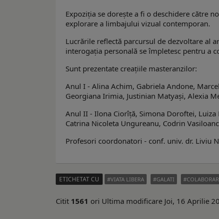
Expoziția se dorește a fi o deschidere către no
explorare a limbajului vizual contemporan.
Lucrările reflectă parcursul de dezvoltare al a
interogația personală se împletesc pentru a con
Sunt prezentate creațiile masteranzilor:
Anul I - Alina Achim, Gabriela Andone, Marcela
Georgiana Irimia, Justinian Matyași, Alexia M
Anul II - Ilona Ciorîță, Simona Doroftei, Lui
Catrina Nicoleta Ungureanu, Codrin Vasiloanc
Profesori coordonatori - conf. univ. dr. Liviu N
ETICHETAT CU
VIATA LIBERA
GALATI
COLABORAR
Citit
1561
ori
Ultima modificare Joi, 16 Aprilie 