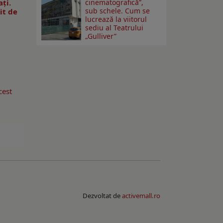
aţi.
cinematografică”,
sub schele. Cum se
it de
lucrează la viitorul
sediu al Teatrului
„Gulliver”
cest
Dezvoltat de
activemall.ro