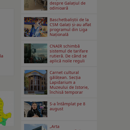
despre Galațiul de
odinioară
Baschetbaliștii de la
CSM Galați și-au aflat
programul din Liga
Națională
CNAIR schimbă
sistemul de tarifare
la
rutieră. De când se
aplică noile reguli
Carnet cultural
gălăţean. Secţia
Lapidarium a
Muzeului de Istorie,
închisă temporar
S-a întâmplat pe 8
august
„Arta