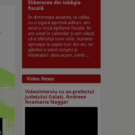
Eliberarea din iobăgia
fiscală
În dimineața aceasta, la cafea,
cu o țigară aprinsă alături, am
avut o mică epifanie fiscală. M-
am uitat în calendar și am văzut
că e sfârșitul lunii iulie. Suntem
aproape la șapte luni din an, iar
gândul a venit simplu și
eliberator: abia acum, simb ...
Video News
Videointerviu cu ex-prefectul
judeţului Galaţi, Andreea
Anamaria Naggar