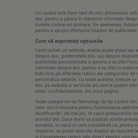
Un cookie este fişier text de mici dimensiuni utili
dvs. pentru a păstra în memorie informații despre
numite cookie-uri primare. De asemenea, folosim c
pentru a sprijini eforturile noastre de publicitat
Cum vă exprimați opțiunile
Cand vizitati un website, acesta poate plasa sau a
despre dvs., preferintele dvs. sau despre dispozit
publicitate personalizata si pentru a va oferi func
informatii despre dvs. pentru a va oferi o experi
Dati click pe diferitele rubrici ale categoriilor 
personaliza setarile. Cu toate acestea, trebuie s
dvs. pe website si serviciile pe care le putem ofer
setari confidentialitate, din josul paginii.
Toate categoriile de Tehnologii de tip Cookie di
celor strict necesare pentru functionarea website-u
modificarile”, de mai jos. In cazul prelucrarilor 
acordul dvs. Daca doriti sa pastrati aceste presetar
exceptie, in cazul in care considerati ca, pentru 
respectiv, va puteti exercita dreptul de opozitie l
si transmiterea cererii sale direct Vendor-ului res