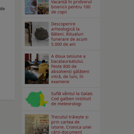
Vacanță în pridvorul
bisericii pentru 100
 de
de copii
Descoperire
arheologică la
Băleni. Ritualuri
funerare de acum
5.000 de ani
A doua sesiune a
bacalaureatului.
Peste 800 de
absolvenţi gălăţeni
intră, de luni, în
examene
Suflă vântul la Galaţi.
Cod galben instituit
de meteorologi
Trecutul trăiește și
prin cartea de
istorie. Cronica unei
cărți-document