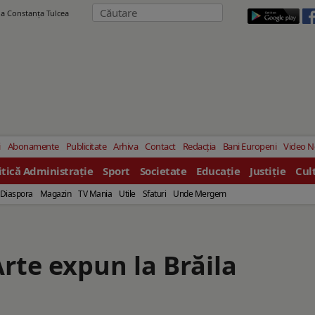
ila Constanţa Tulcea
i
Abonamente
Publicitate
Arhiva
Contact
Redacția
Bani Europeni
Video 
itică Administrație
Sport
Societate
Educație
Justiție
Cul
Diaspora
Magazin
TV Mania
Utile
Sfaturi
Unde Mergem
Arte expun la Brăila