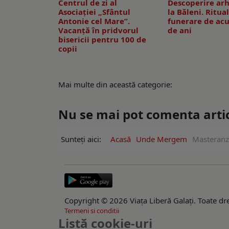
Centrul de zi al
Descoperire ar
Asociației „Sfântul
la Băleni. Ritua
Antonie cel Mare”.
funerare de ac
Vacanță în pridvorul
de ani
bisericii pentru 100 de
copii
Mai multe din această categorie:
Nu se mai pot comenta artico
Sunteți aici:
Acasă
Unde Mergem
Masteranzi
Copyright © 2026 Viaţa Liberă Galaţi. Toate dre
Termeni si conditii
Listă cookie-uri