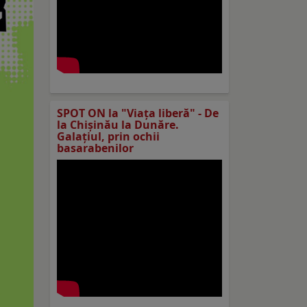
SPOT ON la "Viaţa liberă" - De
la Chișinău la Dunăre.
Galațiul, prin ochii
basarabenilor