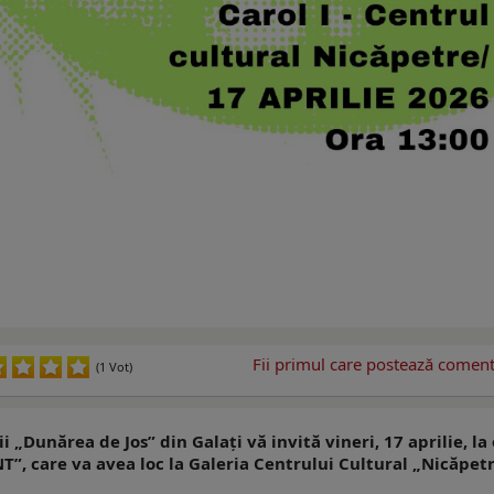
Fii primul care postează comenta
(1 Vot)
 „Dunărea de Jos” din Galați vă invită vineri, 17 aprilie, la
NT”, care va avea loc la Galeria Centrului Cultural „Nicăpet