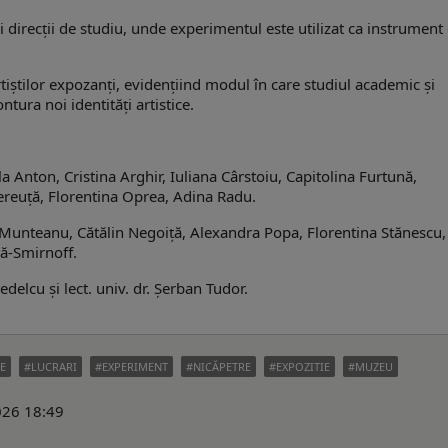
i direcții de studiu, unde experimentul este utilizat ca instrument
rtiștilor expozanți, evidențiind modul în care studiul academic și
tura noi identități artistice.
 Anton, Cristina Arghir, Iuliana Cârstoiu, Capitolina Furtună,
ereuță, Florentina Oprea, Adina Radu.
za Munteanu, Cătălin Negoiță, Alexandra Popa, Florentina Stănescu,
ă-Smirnoff.
edelcu și lect. univ. dr. Șerban Tudor.
E
LUCRARI
EXPERIMENT
NICĂPETRE
EXPOZITIE
MUZEU
2026 18:49