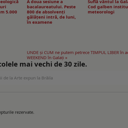
heologică
A doua sesiune a
Suflă vântul la Gal
luri
bacalaureatului. Peste
Cod galben institu
um 5.000
800 de absolvenţi
meteorologi
gălăţeni intră, de luni,
în examene
UNDE şi CUM ne putem petrece TIMPUL LIBER în a
WEEKEND în Galaţi »
lele mai vechi de 30 zile.
i de la Arte expun la Brăila
pturile rezervate.