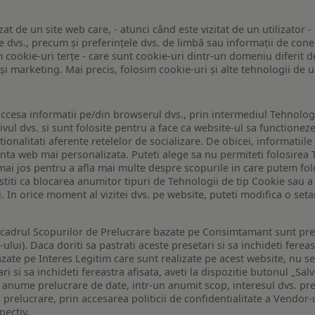
zat de un site web care, - atunci când este vizitat de un utilizator -
 dvs., precum și preferințele dvs. de limbă sau informații de conec
ookie-uri terțe - care sunt cookie-uri dintr-un domeniu diferit de 
e și marketing. Mai precis, folosim cookie-uri și alte tehnologii de
ccesa informatii pe/din browserul dvs., prin intermediul Tehnologii
ivul dvs. si sunt folosite pentru a face ca website-ul sa functionez
tionalitati aferente retelelor de socializare. De obicei, informatiile
enta web mai personalizata. Puteti alege sa nu permiteti folosirea 
de mai jos pentru a afla mai multe despre scopurile in care putem fo
a stiti ca blocarea anumitor tipuri de Tehnologii de tip Cookie sau
i. In orice moment al vizitei dvs. pe website, puteti modifica o set
n cadrul Scopurilor de Prelucrare bazate pe Consimtamant sunt pre
lui). Daca doriti sa pastrati aceste presetari si sa inchideti fereas
bazate pe Interes Legitim care sunt realizate pe acest website, nu s
i si sa inchideti fereastra afisata, aveti la dispozitie butonul „Sal
o anume prelucrare de date, intr-un anumit scop, interesul dvs. pre
a prelucrare, prin accesarea politicii de confidentialitate a Vendor-u
pectiv.