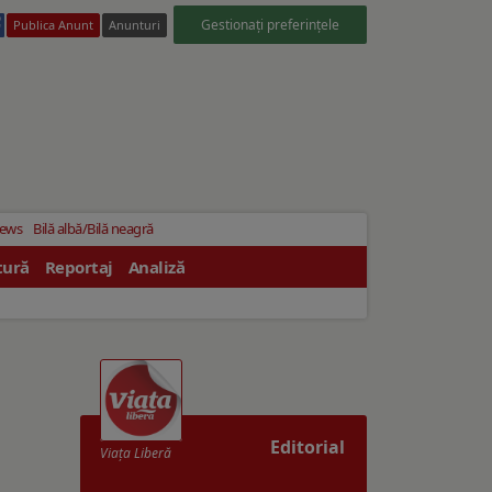
Gestionați preferințele
Publica Anunt
Anunturi
News
Bilă albă/Bilă neagră
tură
Reportaj
Analiză
Editorial
Viaţa Liberă