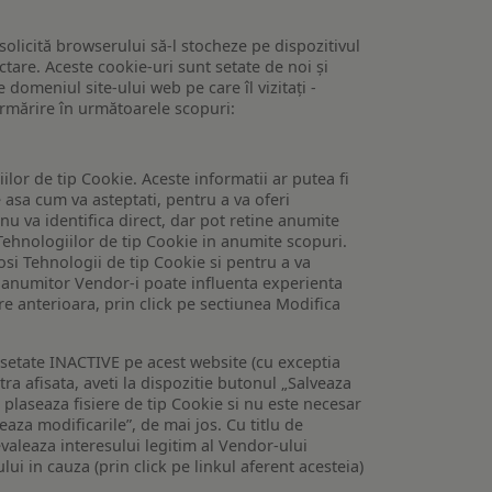
 solicită browserului să-l stocheze pe dispozitivul
tare. Aceste cookie-uri sunt setate de noi și
domeniul site-ului web pe care îl vizitați -
 urmărire în următoarele scopuri:
lor de tip Cookie. Aceste informatii ar putea fi
e asa cum va asteptati, pentru a va oferi
 nu va identifica direct, dar pot retine anumite
Tehnologiilor de tip Cookie in anumite scopuri.
losi Tehnologii de tip Cookie si pentru a va
 a anumitor Vendor-i poate influenta experienta
are anterioara, prin click pe sectiunea Modifica
setate INACTIVE pe acest website (cu exceptia
tra afisata, aveti la dispozitie butonul „Salveaza
e plaseaza fisiere de tip Cookie si nu este necesar
veaza modificarile”, de mai jos. Cu titlu de
valeaza interesului legitim al Vendor-ului
lui in cauza (prin click pe linkul aferent acesteia)