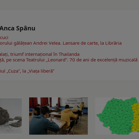
- Anca Spânu
cuci
torului gălăţean Andrei Velea. Lansare de carte, la Librăria
alați, triumf internațional în Thailanda
ţă, pe scena Teatrului „Leonard”. 70 de ani de excelență muzicală 
ul „Cuza”, la „Viaţa liberă”