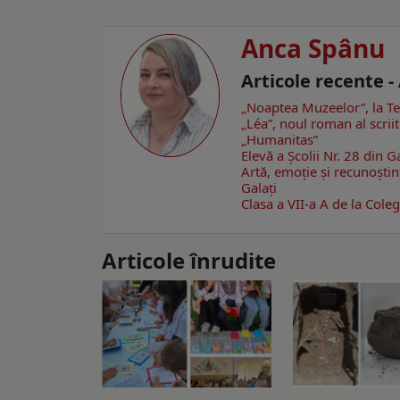
Anca Spânu
Articole recente 
„Noaptea Muzeelor”, la Te
„Léa”, noul roman al scrii
„Humanitas”
Elevă a Școlii Nr. 28 din G
Artă, emoţie şi recunoştin
Galaţi
Clasa a VII-a A de la Colegi
Articole înrudite