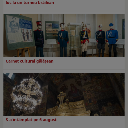
loc la un turneu brăilean
Carnet cultural gălăţean
S-a întâmplat pe 6 august