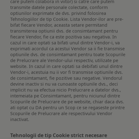
care putem colabora in viitor) si catre care putem
transmite datele personale colectate, conform
optiunilor exprimate de dvs. privind folosirea
Tehnologiilor de tip Cookie. Lista Vendor-ilor are pre-
bifat fiecare Vendor, aceasta setare permitand
transmiterea optiunii dvs. de consimtamant pentru
fiecare Vendor, fie ca este pozitiva sau negativa. In
cazul in care optati sa bifati unul dintre Vendor-i, va
exprimati acordul ca acestui Vendor sa ii fie transmise
optiunile dvs. de consimtamant pentru toate Scopurile
de Prelucrare ale Vendor-ului respectiv, utilizate pe
website. In cazul in care optati sa debifati unul dintre
Vendor-i, acestuia nu ii vor fi transmise optiunile dvs.
de consimtamant, fie pozitive sau negative. Vendorul
devine inactiv si nu va cunoaste optiunile dvs., deci
implicit nu va efectua nicio Prelucrare a datelor dvs.,
intemeiata pe Consimtamant, pentru niciunul dintre
Scopurile de Prelucrare de pe website, chiar daca dvs.
ati optat cu DA pentru un Scop ce se regaseste printre
Scopurile de Prelucrare ale respectivului Vendor
inactivat.
Tehnologii de tip Cookie strict necesare