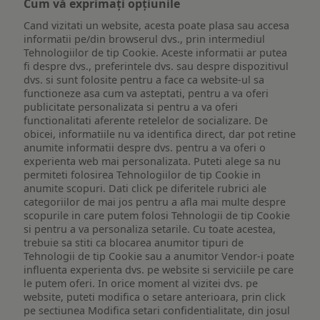
Cum vă exprimați opțiunile
Cand vizitati un website, acesta poate plasa sau accesa
informatii pe/din browserul dvs., prin intermediul
Tehnologiilor de tip Cookie. Aceste informatii ar putea
fi despre dvs., preferintele dvs. sau despre dispozitivul
dvs. si sunt folosite pentru a face ca website-ul sa
functioneze asa cum va asteptati, pentru a va oferi
publicitate personalizata si pentru a va oferi
functionalitati aferente retelelor de socializare. De
obicei, informatiile nu va identifica direct, dar pot retine
anumite informatii despre dvs. pentru a va oferi o
experienta web mai personalizata. Puteti alege sa nu
permiteti folosirea Tehnologiilor de tip Cookie in
anumite scopuri. Dati click pe diferitele rubrici ale
categoriilor de mai jos pentru a afla mai multe despre
scopurile in care putem folosi Tehnologii de tip Cookie
si pentru a va personaliza setarile. Cu toate acestea,
trebuie sa stiti ca blocarea anumitor tipuri de
Tehnologii de tip Cookie sau a anumitor Vendor-i poate
influenta experienta dvs. pe website si serviciile pe care
le putem oferi. In orice moment al vizitei dvs. pe
website, puteti modifica o setare anterioara, prin click
pe sectiunea Modifica setari confidentialitate, din josul