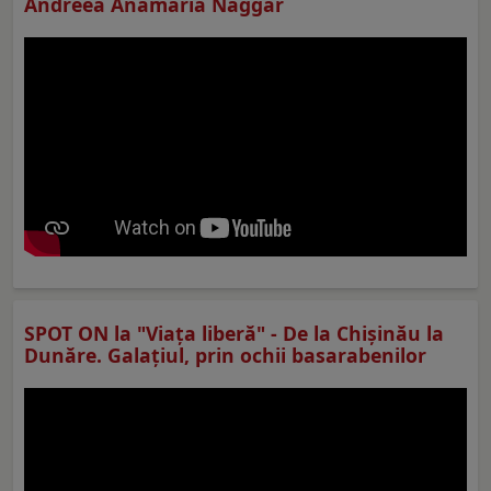
Andreea Anamaria Naggar
SPOT ON la "Viaţa liberă" - De la Chișinău la
Dunăre. Galațiul, prin ochii basarabenilor