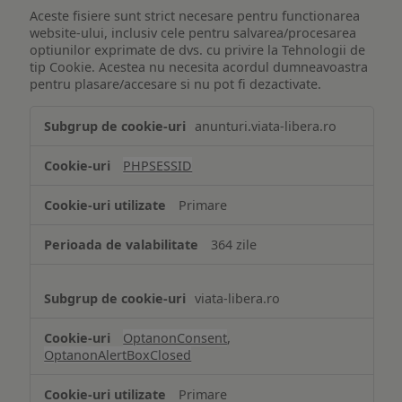
Aceste fisiere sunt strict necesare pentru functionarea
website-ului, inclusiv cele pentru salvarea/procesarea
optiunilor exprimate de dvs. cu privire la Tehnologii de
tip Cookie. Acestea nu necesita acordul dumneavoastra
pentru plasare/accesare si nu pot fi dezactivate.
Tehnologii
anunturi.viata-libera.ro
de
tip
PHPSESSID
Cookie
strict
Primare
necesare
364 zile
viata-libera.ro
OptanonConsent
,
OptanonAlertBoxClosed
Primare