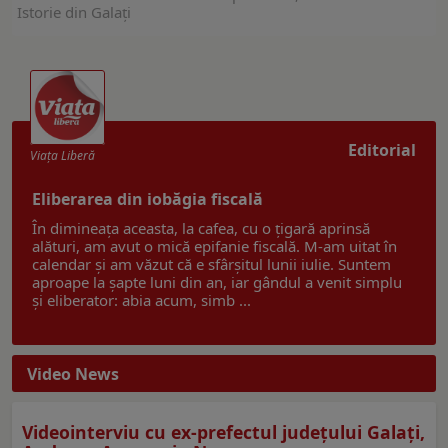
Istorie din Galați
Editorial
Viaţa Liberă
Eliberarea din iobăgia fiscală
În dimineața aceasta, la cafea, cu o țigară aprinsă
alături, am avut o mică epifanie fiscală. M-am uitat în
calendar și am văzut că e sfârșitul lunii iulie. Suntem
aproape la șapte luni din an, iar gândul a venit simplu
și eliberator: abia acum, simb ...
Video News
Videointerviu cu ex-prefectul judeţului Galaţi,