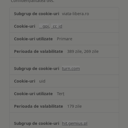
“Confidențialitatea dvs.”
Publicitate
viata-libera.ro
țintită
(targetată)
__gpi
,
_cc_id
Primare
389 zile, 269 zile
turn.com
uid
Terț
179 zile
hit.gemius.pl