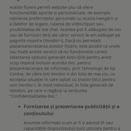
Aceste fișiere permit website-ului să ofere
funcționalități sporite și personalizate, de exemplu
reţinerea preferinţelor personale cu ocazia navigării și
a datelor de logare, rularea de videoclipuri sau
posibilitatea de live chat. Acestea pot fi adăugate de noi
sau de furnizori terți ale căror servicii le-am adăugat pe
paginile noastre (Vendor-i). Dacă nu permiteți
plasarea/accesarea acestor fișiere, este posibil ca unele
sau toate aceste servicii să nu funcționeze corect.
Selectarea opțiunii generale Activ (DA) pentru acest
scop implică inclusiv acordul dvs. pentru
plasare/accesare de informații, prin Tehnologii de tip
Cookie, de către toți Vendor-ii din lista de mai jos, cu
excepția situației în care optați cu Inactiv (NU) pentru
unii Vendor-i, în mod individual, în lista generală de
Vendori, pe care o regăsiți la secțiunea
“Confidențialitatea dvs.”.
Furnizarea și prezentarea publicității și a
conținutului
Anumite informații (cum ar fi o adresă IP sau
capacitățile dispozitivului) sunt utilizate pentru a