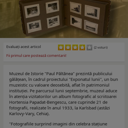
Evaluaţi acest articol
(2 voturi)
Fii primul care postează comentarii!
Muzeul de Istorie "Paul Păltănea" prezintă publicului
gălăţean, în cadrul proiectului "Exponatul lunii", un bun
muzeistic cu valoare deosebită, aflat în patrimoniul
instituţiei. Pe parcursul lunii septembrie, muzeul aduce
în atenţia vizitatorilor un album fotografic al scriitoarei
Hortensia Papadat-Bengescu, care cuprinde 21 de
fotografii, realizate în anul 1933, la Karlsbad (astăzi
Karlovy-Vary, Cehia).
"Fotografiile surprind imagini din celebra staţiune