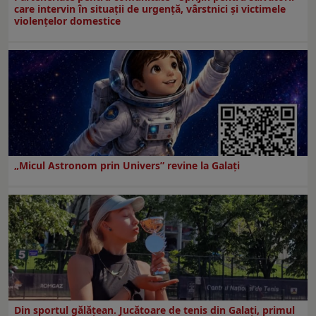
care intervin în situații de urgență, vârstnici și victimele
violențelor domestice
„Micul Astronom prin Univers” revine la Galați
Din sportul gălățean. Jucătoare de tenis din Galați, primul