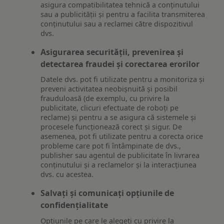
asigura compatibilitatea tehnică a conținutului
sau a publicității și pentru a facilita transmiterea
conținutului sau a reclamei către dispozitivul
dvs.
Asigurarea securității, prevenirea și
detectarea fraudei și corectarea erorilor
Datele dvs. pot fi utilizate pentru a monitoriza și
preveni activitatea neobișnuită și posibil
frauduloasă (de exemplu, cu privire la
publicitate, clicuri efectuate de roboți pe
reclame) și pentru a se asigura că sistemele și
procesele funcționează corect și sigur. De
asemenea, pot fi utilizate pentru a corecta orice
probleme care pot fi întâmpinate de dvs.,
publisher sau agentul de publicitate în livrarea
conținutului și a reclamelor și la interacțiunea
dvs. cu acestea.
Salvați și comunicați opțiunile de
confidențialitate
Opțiunile pe care le alegeți cu privire la