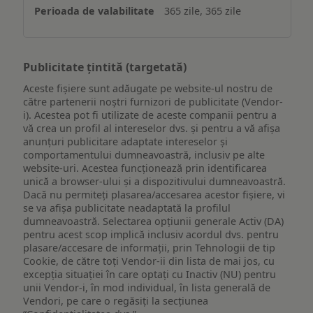
365 zile, 365 zile
Publicitate țintită (targetată)
Aceste fișiere sunt adăugate pe website-ul nostru de
către partenerii noștri furnizori de publicitate (Vendor-
i). Acestea pot fi utilizate de aceste companii pentru a
vă crea un profil al intereselor dvs. și pentru a vă afișa
anunțuri publicitare adaptate intereselor și
comportamentului dumneavoastră, inclusiv pe alte
website-uri. Acestea funcționează prin identificarea
unică a browser-ului și a dispozitivului dumneavoastră.
Dacă nu permiteți plasarea/accesarea acestor fișiere, vi
se va afișa publicitate neadaptată la profilul
dumneavoastră. Selectarea opțiunii generale Activ (DA)
pentru acest scop implică inclusiv acordul dvs. pentru
plasare/accesare de informații, prin Tehnologii de tip
Cookie, de către toți Vendor-ii din lista de mai jos, cu
excepția situației în care optați cu Inactiv (NU) pentru
unii Vendor-i, în mod individual, în lista generală de
Vendori, pe care o regăsiți la secțiunea