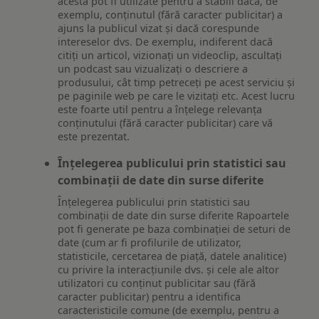
acesta pot fi utilizate pentru a stabili dacă, de
exemplu, conținutul (fără caracter publicitar) a
ajuns la publicul vizat și dacă corespunde
intereselor dvs. De exemplu, indiferent dacă
citiți un articol, vizionați un videoclip, ascultați
un podcast sau vizualizați o descriere a
produsului, cât timp petreceți pe acest serviciu și
pe paginile web pe care le vizitați etc. Acest lucru
este foarte util pentru a înțelege relevanța
conținutului (fără caracter publicitar) care vă
este prezentat.
Înțelegerea publicului prin statistici sau
combinații de date din surse diferite
Înțelegerea publicului prin statistici sau
combinații de date din surse diferite Rapoartele
pot fi generate pe baza combinației de seturi de
date (cum ar fi profilurile de utilizator,
statisticile, cercetarea de piață, datele analitice)
cu privire la interacțiunile dvs. și cele ale altor
utilizatori cu conținut publicitar sau (fără
caracter publicitar) pentru a identifica
caracteristicile comune (de exemplu, pentru a