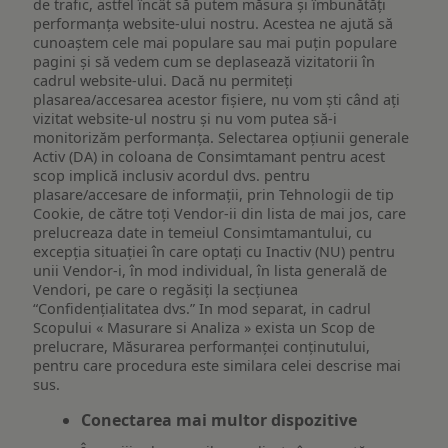
de trafic, astfel încât să putem măsura și îmbunătăți
performanța website-ului nostru. Acestea ne ajută să
cunoaștem cele mai populare sau mai puțin populare
pagini și să vedem cum se deplasează vizitatorii în
cadrul website-ului. Dacă nu permiteți
plasarea/accesarea acestor fișiere, nu vom ști când ați
vizitat website-ul nostru și nu vom putea să-i
monitorizăm performanța. Selectarea opțiunii generale
Activ (DA) in coloana de Consimtamant pentru acest
scop implică inclusiv acordul dvs. pentru
plasare/accesare de informații, prin Tehnologii de tip
Cookie, de către toți Vendor-ii din lista de mai jos, care
prelucreaza date in temeiul Consimtamantului, cu
excepția situației în care optați cu Inactiv (NU) pentru
unii Vendor-i, în mod individual, în lista generală de
Vendori, pe care o regăsiți la secțiunea
“Confidențialitatea dvs.” In mod separat, in cadrul
Scopului « Masurare si Analiza » exista un Scop de
prelucrare, Măsurarea performanței conținutului,
pentru care procedura este similara celei descrise mai
sus.
Conectarea mai multor dispozitive