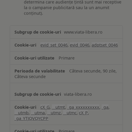
determina care audiențe țintă sunt mai receptive
la o campanie publicitară sau la un anumit
conținut).
Măsurare
www.viata-libera.ro
și
analiză
evid_set_0046
,
evid_0046
,
adptset_0046
Primare
Câteva secunde, 90 zile,
Câteva secunde
viata-libera.ro
cX_G
,
__utmt
,
_ga_xxxxxxxxxx
,
_ga
,
__utmb
,
__utma
,
__utmz
,
__utmc
,
cX_P
,
_ga_YTJQVQYCPP
Primare