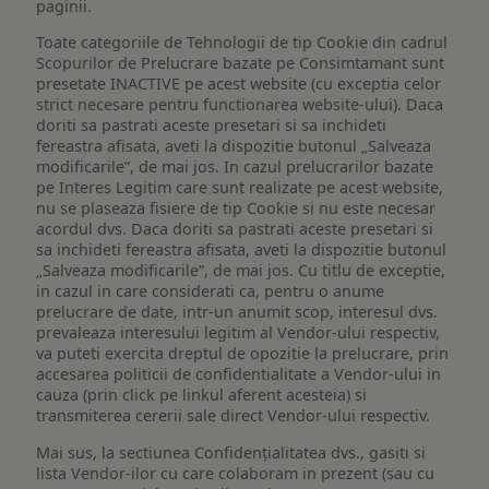
paginii.
Toate categoriile de Tehnologii de tip Cookie din cadrul
Scopurilor de Prelucrare bazate pe Consimtamant sunt
presetate INACTIVE pe acest website (cu exceptia celor
strict necesare pentru functionarea website-ului). Daca
doriti sa pastrati aceste presetari si sa inchideti
fereastra afisata, aveti la dispozitie butonul „Salveaza
modificarile”, de mai jos. In cazul prelucrarilor bazate
pe Interes Legitim care sunt realizate pe acest website,
nu se plaseaza fisiere de tip Cookie si nu este necesar
acordul dvs. Daca doriti sa pastrati aceste presetari si
sa inchideti fereastra afisata, aveti la dispozitie butonul
„Salveaza modificarile”, de mai jos. Cu titlu de exceptie,
in cazul in care considerati ca, pentru o anume
prelucrare de date, intr-un anumit scop, interesul dvs.
prevaleaza interesului legitim al Vendor-ului respectiv,
va puteti exercita dreptul de opozitie la prelucrare, prin
accesarea politicii de confidentialitate a Vendor-ului in
cauza (prin click pe linkul aferent acesteia) si
transmiterea cererii sale direct Vendor-ului respectiv.
Mai sus, la sectiunea Confidențialitatea dvs., gasiti si
lista Vendor-ilor cu care colaboram in prezent (sau cu