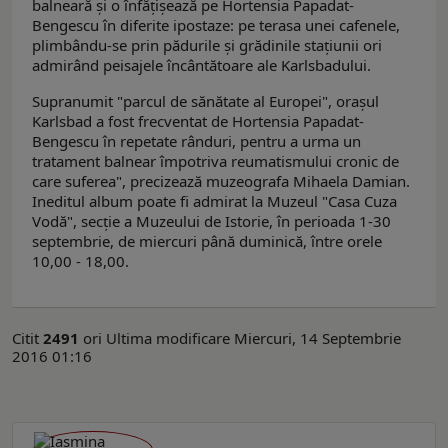
balneară şi o înfăţişează pe Hortensia Papadat-
Bengescu în diferite ipostaze: pe terasa unei cafenele,
plimbându-se prin pădurile şi grădinile staţiunii ori
admirând peisajele încântătoare ale Karlsbadului.
Supranumit "parcul de sănătate al Europei", oraşul
Karlsbad a fost frecventat de Hortensia Papadat-
Bengescu în repetate rânduri, pentru a urma un
tratament balnear împotriva reumatismului cronic de
care suferea", precizează muzeografa Mihaela Damian.
Ineditul album poate fi admirat la Muzeul "Casa Cuza
Vodă", secţie a Muzeului de Istorie, în perioada 1-30
septembrie, de miercuri până duminică, între orele
10,00 - 18,00.
Citit
2491
ori
Ultima modificare Miercuri, 14 Septembrie
2016 01:16