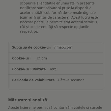
scopurile și entitățile enumerate în prezenta
notificare sunt salvate și puse la dispoziția
acelor entități sub formă de semnale digitale
(cum ar fi un șir de caractere). Acest lucru este
necesar pentru a permite atât acestui serviciu,
cât și acelor entități să respecte opțiunile
respective.
Asigurarea
vimeo.com
funcționalităților
website-
__cf_bm
ului
Terț
Câteva secunde
Măsurare și analiză
Aceste fișiere ne permit să contorizăm vizitele și sursele