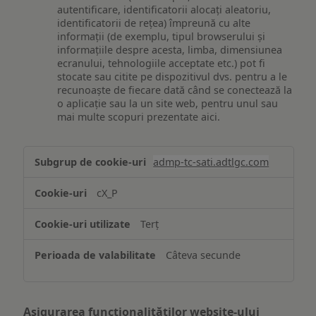
autentificare, identificatorii alocați aleatoriu,
identificatorii de rețea) împreună cu alte
informații (de exemplu, tipul browserului și
informațiile despre acesta, limba, dimensiunea
ecranului, tehnologiile acceptate etc.) pot fi
stocate sau citite pe dispozitivul dvs. pentru a le
recunoaște de fiecare dată când se conectează la
o aplicație sau la un site web, pentru unul sau
mai multe scopuri prezentate aici.
Stocarea
admp-tc-sati.adtlgc.com
și/sau
accesarea
cX_P
informațiilor
de
Terț
pe
un
Câteva secunde
dispozitiv
Asigurarea funcționalităților website-ului