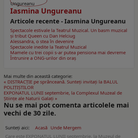
Iasmina Ungureanu
Articole recente - Iasmina Ungureanu
Spectacole estivale la Teatrul Muzical. Un basm muzical
şi tribut Queen cu Dan Helciug
Alessandra, o stea în devenire
Spectacole inedite la Teatrul Muzical
Mamele cu trei copii s-ar putea pensiona mai devreme
Întrunire a ONG-urilor din oraş
Mai multe din această categorie:
« DISTRACȚIE pe sprânceană. Sunteţi invitaţi la BALUL
POLIȚIȘTILOR
EXPONATUL LUNII septembrie, la Complexul Muzeal de
Ştiinţe ale Naturii Galați »
Nu se mai pot comenta articolele mai
vechi de 30 zile.
Sunteți aici:
Acasă
Unde Mergem
Care este EXPONATUL LUNII septembrie, la Muzeul de