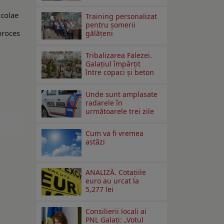
icolae
Training personalizat
pentru șomerii
 proces
gălățeni
Tribalizarea Falezei.
Galațiul împărțit
între copaci și beton
Unde sunt amplasate
radarele în
următoarele trei zile
Cum va fi vremea
astăzi
ANALIZĂ. Cotațiile
euro au urcat la
5,277 lei
Consilierii locali ai
PNL Galaţi: „Votul