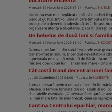
bucătărie eficientă
Miercuri, 19 Noiembrie 2025 17:24 |
Publicat în
UTILE
Nimic nu este mai neplăcut decât să deschizi frig
pierdut gustul. Într-o lume în care timpul e mereu
proaspete a devenit o adevărată artă. Totuși, nu 
organizare atentă a bucătăriei. Dacă îți dorești c
Un bebeluș de două luni şi familia
Miercuri, 12 Noiembrie 2025 16:00 |
Publicat în
SOCIET
Drama unei familii din satul Izvoarele este greu d
transformat în scrum. Incendiul devastator a izbuc
agoniseala de o viață mistuită de flăcări. Acum, în
mic are doar două luni, iar cel mai mare - cinci a
Cât costă traiul decent al unei fam
Joi, 23 Octombrie 2025 08:00 |
Publicat în
SOCIETATE
Suma necesară pentru un trai decent în România a
oficiale, o familie formată din doi adulți și doi 
cheltuielile esențiale. „O persoană singură ar a
lei mai mare față de anul trecut, ceea ce reprezint
Cantina Centrului eparhial, ream