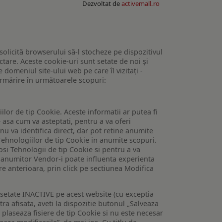
Dezvoltat de
activemall.ro
 solicită browserului să-l stocheze pe dispozitivul
tare. Aceste cookie-uri sunt setate de noi și
domeniul site-ului web pe care îl vizitați -
 urmărire în următoarele scopuri:
lor de tip Cookie. Aceste informatii ar putea fi
e asa cum va asteptati, pentru a va oferi
 nu va identifica direct, dar pot retine anumite
Tehnologiilor de tip Cookie in anumite scopuri.
losi Tehnologii de tip Cookie si pentru a va
 a anumitor Vendor-i poate influenta experienta
are anterioara, prin click pe sectiunea Modifica
setate INACTIVE pe acest website (cu exceptia
tra afisata, aveti la dispozitie butonul „Salveaza
e plaseaza fisiere de tip Cookie si nu este necesar