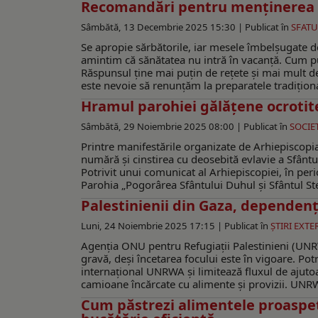
Recomandări pentru menținerea stă
Sâmbătă, 13 Decembrie 2025 15:30 |
Publicat în
SFATU
Se apropie sărbătorile, iar mesele îmbelșugate de
amintim că sănătatea nu intră în vacanță. Cum 
Răspunsul ține mai puțin de rețete și mai mult de
este nevoie să renunțăm la preparatele tradițion
Hramul parohiei gălăţene ocrotite
Sâmbătă, 29 Noiembrie 2025 08:00 |
Publicat în
SOCIE
Printre manifestările organizate de Arhiepiscopia 
numără şi cinstirea cu deosebită evlavie a Sfântu
Potrivit unui comunicat al Arhiepiscopiei, în pe
Parohia „Pogorârea Sfântului Duhul şi Sfântul Steli
Palestinienii din Gaza, dependen
Luni, 24 Noiembrie 2025 17:15 |
Publicat în
ŞTIRI EXTE
Agenția ONU pentru Refugiații Palestinieni (UNRW
gravă, deși încetarea focului este în vigoare. Potri
internațional UNRWA și limitează fluxul de ajuto
camioane încărcate cu alimente și provizii. UNRW
Cum păstrezi alimentele proaspet