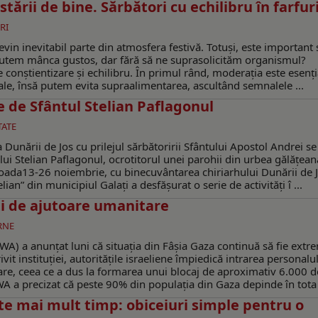
rii de bine. Sărbători cu echilibru în farfur
RI
vin inevitabil parte din atmosfera festivă. Totuși, este important 
putem mânca gustos, dar fără să ne suprasolicităm organismul?
 conștientizare și echilibru. În primul rând, moderația este esenți
ale, însă putem evita supraalimentarea, ascultând semnalele ...
 de Sfântul Stelian Paflagonul
TATE
Dunării de Jos cu prilejul sărbătoririi Sfântului Apostol Andrei se
lui Stelian Paflagonul, ocrotitorul unei parohii din urbea gălăţean
rioada13-26 noiembrie, cu binecuvântarea chiriarhului Dunării de J
an” din municipiul Galaţi a desfăşurat o serie de activităţi î ...
ți de ajutoare umanitare
RNE
A) a anunțat luni că situația din Fâșia Gaza continuă să fie extr
vit instituției, autoritățile israeliene împiedică intrarea personalu
are, ceea ce a dus la formarea unui blocaj de aproximativ 6.000 d
A a precizat că peste 90% din populația din Gaza depinde în tota 
e mai mult timp: obiceiuri simple pentru o