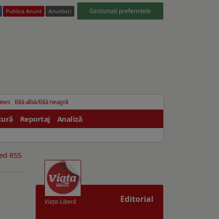
Gestionați preferințele
Publica Anunt
Anunturi
News
Bilă albă/Bilă neagră
tură
Reportaj
Analiză
eed RSS
Editorial
Viaţa Liberă