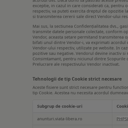
acordul dvs. Daca doriti sa pastrati aceste presetar
exceptie, in cazul in care considerati ca, pentru 
respectiv, va puteti exercita dreptul de opozitie l
si transmiterea cererii sale direct Vendor-ului res
Mai sus, la sectiunea Confidențialitatea dvs., gas
transmite datele personale colectate, conform opt
Vendor, aceasta setare permitand transmiterea opt
bifati unul dintre Vendor-i, va exprimati acordul
Vendor-ului respectiv, utilizate pe website. In caz
pozitive sau negative. Vendorul devine inactiv si 
Consimtamant, pentru niciunul dintre Scopurile d
Prelucrare ale respectivului Vendor inactivat.
Tehnologii de tip Cookie strict necesare
Aceste fisiere sunt strict necesare pentru functio
tip Cookie. Acestea nu necesita acordul dumneavo
Subgrup de cookie-uri
Cooki
Tehnologii
anunturi.viata-libera.ro
PHPS
de
tip