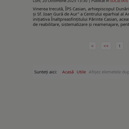
Luni, 20 Octombrie 2025 13:30 |
Publicat în
SOCIETATE
Vinerea trecută, ÎPS Casian, arhiepiscopul Dunări
şi Sf. Ioan Gură de Aur” a Centrului eparhial al A
iniţiativa Înaltpreasfinţitului Părinte Casian, ac
de reabilitare, sistematizare şi reamenajare, pentru
1
Sunteți aici:
Acasă
Utile
Afişez elemetele dup