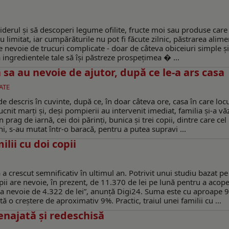
iderul și să descoperi legume ofilite, fructe moi sau produse care
 limitat, iar cumpărăturile nu pot fi făcute zilnic, păstrarea alime
e nevoie de trucuri complicate - doar de câteva obiceiuri simple ș
a ingredientele tale să își păstreze prospețimea � ...
 sa au nevoie de ajutor, după ce le-a ars casa
ATE
e descris în cuvinte, după ce, în doar câteva ore, casa în care locu
nit marți și, deși pompierii au intervenit imediat, familia și-a vă
 prag de iarnă, cei doi părinți, bunica și trei copii, dintre care cel
ni, s-au mutat într-o baracă, pentru a putea supravi ...
ilii cu doi copii
 crescut semnificativ în ultimul an. Potrivit unui studiu bazat pe
copii are nevoie, în prezent, de 11.370 de lei pe lună pentru a acope
vea nevoie de 4.322 de lei”, anunță Digi24. Suma este cu aproape 
ă o creștere de aproximativ 9%. Practic, traiul unei familii cu ...
enajată şi redeschisă