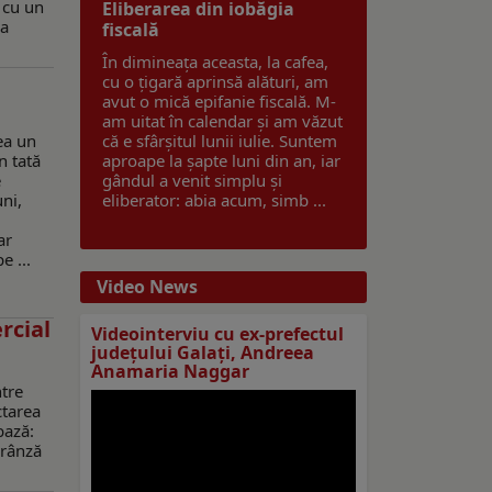
 cu un
Eliberarea din iobăgia
 a
fiscală
În dimineața aceasta, la cafea,
cu o țigară aprinsă alături, am
avut o mică epifanie fiscală. M-
am uitat în calendar și am văzut
ea un
că e sfârșitul lunii iulie. Suntem
n tată
aproape la șapte luni din an, iar
e
gândul a venit simplu și
uni,
eliberator: abia acum, simb ...
ar
e ...
Video News
rcial
Videointerviu cu ex-prefectul
judeţului Galaţi, Andreea
Anamaria Naggar
ntre
ctarea
bază:
brânză