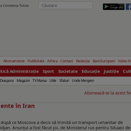
ila Constanţa Tulcea
i
Abonamente
Publicitate
Arhiva
Contact
Redacția
Bani Europeni
Video 
itică Administrație
Sport
Societate
Educație
Justiție
Cul
Diaspora
Magazin
TV Mania
Utile
Sfaturi
Unde Mergem
Abonează-te la acest f
ente în Iran
, după ce Moscova a decis să trimită un transport umanitar de
jan. Anunțul a fost făcut joi, de Ministerul rus pentru Situații de