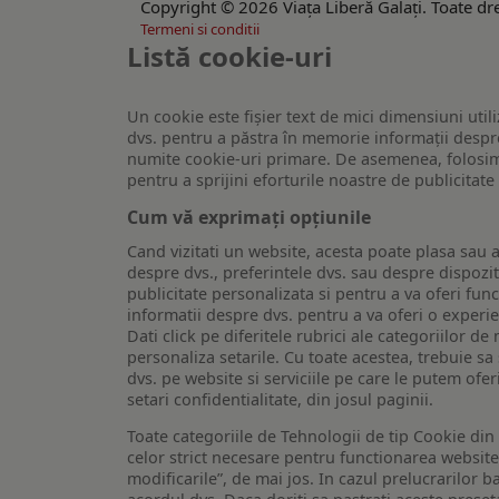
Copyright © 2026 Viaţa Liberă Galaţi. Toate dre
Termeni si conditii
Listă cookie-uri
Un cookie este fişier text de mici dimensiuni utili
dvs. pentru a păstra în memorie informații despre
numite cookie-uri primare. De asemenea, folosim c
pentru a sprijini eforturile noastre de publicitat
Cum vă exprimați opțiunile
Cand vizitati un website, acesta poate plasa sau a
despre dvs., preferintele dvs. sau despre dispozit
publicitate personalizata si pentru a va oferi func
informatii despre dvs. pentru a va oferi o experi
Dati click pe diferitele rubrici ale categoriilor 
personaliza setarile. Cu toate acestea, trebuie s
dvs. pe website si serviciile pe care le putem ofer
setari confidentialitate, din josul paginii.
Toate categoriile de Tehnologii de tip Cookie di
celor strict necesare pentru functionarea website-u
modificarile”, de mai jos. In cazul prelucrarilor 