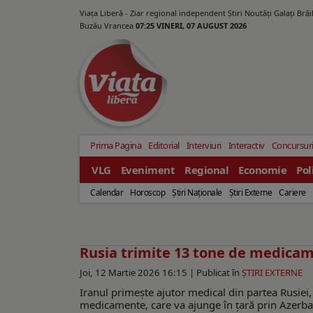
Viața Liberă - Ziar regional independent Știri Noutăți Galaţi Bră
Buzău Vrancea
07:25 VINERI, 07 AUGUST 2026
Prima Pagina
Editorial
Interviuri
Interactiv
Concursur
VLG
Eveniment
Regional
Economie
Pol
Calendar
Horoscop
Ştiri Naţionale
Ştiri Externe
Cariere
Rusia trimite 13 tone de medicam
Joi, 12 Martie 2026 16:15 |
Publicat în
ŞTIRI EXTERNE
Iranul primește ajutor medical din partea Rusiei
medicamente, care va ajunge în țară prin Azerbaid