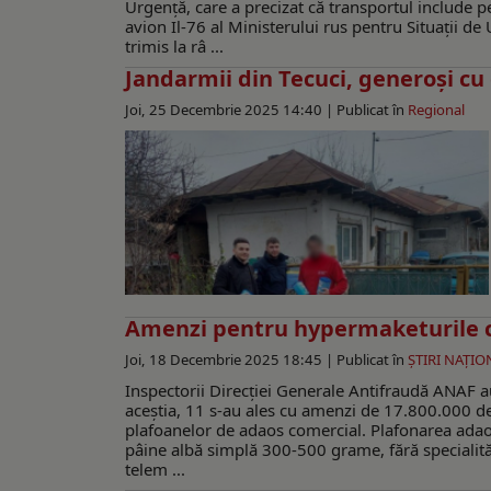
Urgență, care a precizat că transportul include 
avion Il-76 al Ministerului rus pentru Situații de
trimis la râ ...
Jandarmii din Tecuci, generoşi c
Joi, 25 Decembrie 2025 14:40 |
Publicat în
Regional
Amenzi pentru hypermaketurile c
Joi, 18 Decembrie 2025 18:45 |
Publicat în
ŞTIRI NAŢIO
Inspectorii Direcției Generale Antifraudă ANAF au
aceștia, 11 s-au ales cu amenzi de 17.800.000 de
plafoanelor de adaos comercial. Plafonarea adao
pâine albă simplă 300-500 grame, fără specialită
telem ...