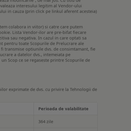
veaza modificarile”, de mai jos. Cu titlu de
valeaza interesului legitim al Vendor-ului
lui in cauza (prin click pe linkul aferent acesteia)
utem colabora in viitor) si catre care putem
okie. Lista Vendor-ilor are pre-bifat fiecare
iva sau negativa. In cazul in care optati sa
nt pentru toate Scopurile de Prelucrare ale
or fi transmise optiunile dvs. de consimtamant, fie
lucrare a datelor dvs., intemeiata pe
 un Scop ce se regaseste printre Scopurile de
ilor exprimate de dvs. cu privire la Tehnologii de
Perioada de valabilitate
364 zile