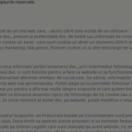
pturile rezervate.
zat de un site web care, - atunci când este vizitat de un utilizator -
 dvs., precum și preferințele dvs. de limbă sau informații de conec
ookie-uri terțe - care sunt cookie-uri dintr-un domeniu diferit de 
e și marketing. Mai precis, folosim cookie-uri și alte tehnologii de
ccesa informatii pe/din browserul dvs., prin intermediul Tehnologii
ivul dvs. si sunt folosite pentru a face ca website-ul sa functionez
tionalitati aferente retelelor de socializare. De obicei, informatiile
enta web mai personalizata. Puteti alege sa nu permiteti folosirea 
de mai jos pentru a afla mai multe despre scopurile in care putem fo
a stiti ca blocarea anumitor tipuri de Tehnologii de tip Cookie sau
i. In orice moment al vizitei dvs. pe website, puteti modifica o set
n cadrul Scopurilor de Prelucrare bazate pe Consimtamant sunt pre
lui). Daca doriti sa pastrati aceste presetari si sa inchideti fereas
bazate pe Interes Legitim care sunt realizate pe acest website, nu s