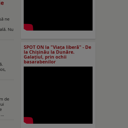
ie
să ne
ală. Nu
SPOT ON la "Viaţa liberă" - De
la Chișinău la Dunăre.
Galațiul, prin ochii
basarabenilor
ă.
os,
em de
lui
e
...