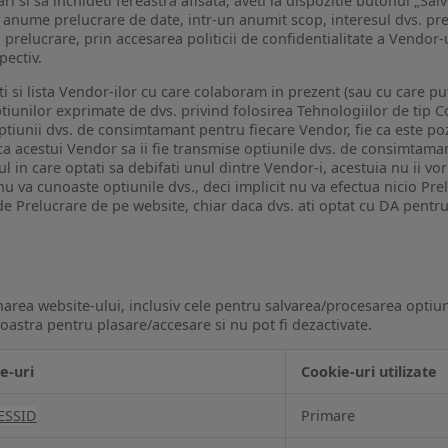
i si sa inchideti fereastra afisata, aveti la dispozitie butonul „Sal
o anume prelucrare de date, intr-un anumit scop, interesul dvs. pre
a prelucrare, prin accesarea politicii de confidentialitate a Vendor-u
pectiv.
iti si lista Vendor-ilor cu care colaboram in prezent (sau cu care p
iunilor exprimate de dvs. privind folosirea Tehnologiilor de tip Co
iunii dvs. de consimtamant pentru fiecare Vendor, fie ca este pozit
 ca acestui Vendor sa ii fie transmise optiunile dvs. de consimtama
ul in care optati sa debifati unul dintre Vendor-i, acestuia nu ii v
nu va cunoaste optiunile dvs., deci implicit nu va efectua nicio Pre
e Prelucrare de pe website, chiar daca dvs. ati optat cu DA pentru
narea website-ului, inclusiv cele pentru salvarea/procesarea optiun
astra pentru plasare/accesare si nu pot fi dezactivate.
e-uri
Cookie-uri utilizate
ESSID
Primare