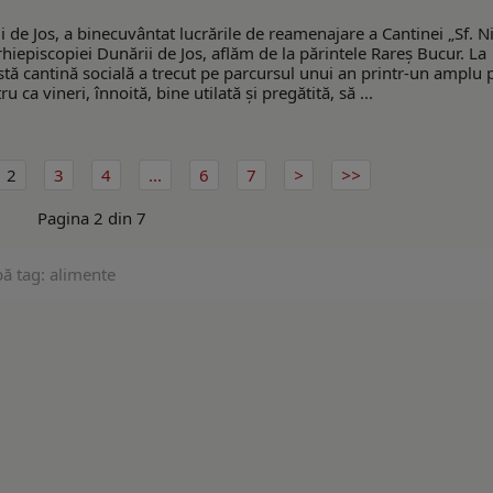
i de Jos, a binecuvântat lucrările de reamenajare a Cantinei „Sf. N
rhiepiscopiei Dunării de Jos, aflăm de la părintele Rareş Bucur. La
eastă cantină socială a trecut pe parcursul unui an printr-un amplu
 ca vineri, înnoită, bine utilată şi pregătită, să ...
2
3
4
...
6
7
Pagina 2 din 7
ă tag: alimente