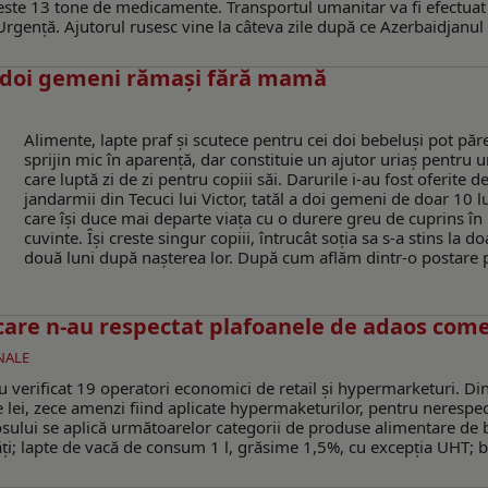
peste 13 tone de medicamente. Transportul umanitar va fi efectuat
 Urgență. Ajutorul rusesc vine la câteva zile după ce Azerbaidjanul
u doi gemeni rămaşi fără mamă
Alimente, lapte praf și scutece pentru cei doi bebeluși pot păr
sprijin mic în aparență, dar constituie un ajutor uriaș pentru u
care luptă zi de zi pentru copiii săi. Darurile i-au fost oferite d
jandarmii din Tecuci lui Victor, tatăl a doi gemeni de doar 10 l
care își duce mai departe viața cu o durere greu de cuprins în
cuvinte. Își creste singur copiii, întrucât soția sa s-a stins la do
două luni după nașterea lor. După cum aflăm dintr-o postare p
are n-au respectat plafoanele de adaos come
NALE
 verificat 19 operatori economici de retail și hypermarketuri. Di
 lei, zece amenzi fiind aplicate hypermaketurilor, pentru nerespe
sului se aplică următoarelor categorii de produse alimentare de 
ţi; lapte de vacă de consum 1 l, grăsime 1,5%, cu excepţia UHT; 