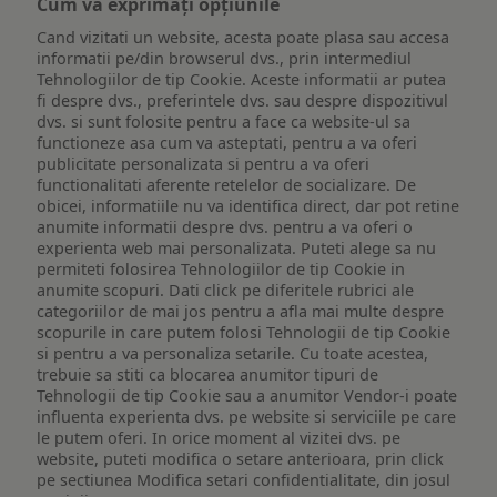
Cum vă exprimați opțiunile
Cand vizitati un website, acesta poate plasa sau accesa
informatii pe/din browserul dvs., prin intermediul
Tehnologiilor de tip Cookie. Aceste informatii ar putea
fi despre dvs., preferintele dvs. sau despre dispozitivul
dvs. si sunt folosite pentru a face ca website-ul sa
functioneze asa cum va asteptati, pentru a va oferi
publicitate personalizata si pentru a va oferi
functionalitati aferente retelelor de socializare. De
obicei, informatiile nu va identifica direct, dar pot retine
anumite informatii despre dvs. pentru a va oferi o
experienta web mai personalizata. Puteti alege sa nu
permiteti folosirea Tehnologiilor de tip Cookie in
anumite scopuri. Dati click pe diferitele rubrici ale
categoriilor de mai jos pentru a afla mai multe despre
scopurile in care putem folosi Tehnologii de tip Cookie
si pentru a va personaliza setarile. Cu toate acestea,
trebuie sa stiti ca blocarea anumitor tipuri de
Tehnologii de tip Cookie sau a anumitor Vendor-i poate
influenta experienta dvs. pe website si serviciile pe care
le putem oferi. In orice moment al vizitei dvs. pe
website, puteti modifica o setare anterioara, prin click
pe sectiunea Modifica setari confidentialitate, din josul