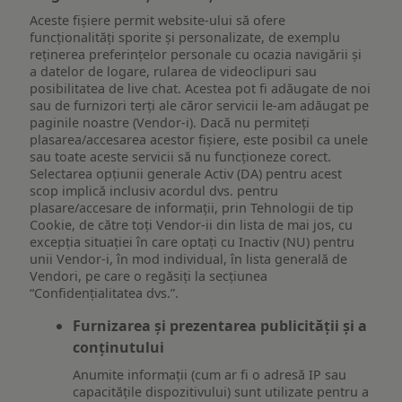
Aceste fișiere permit website-ului să ofere
funcționalități sporite și personalizate, de exemplu
reţinerea preferinţelor personale cu ocazia navigării și
a datelor de logare, rularea de videoclipuri sau
posibilitatea de live chat. Acestea pot fi adăugate de noi
sau de furnizori terți ale căror servicii le-am adăugat pe
paginile noastre (Vendor-i). Dacă nu permiteți
plasarea/accesarea acestor fișiere, este posibil ca unele
sau toate aceste servicii să nu funcționeze corect.
Selectarea opțiunii generale Activ (DA) pentru acest
scop implică inclusiv acordul dvs. pentru
plasare/accesare de informații, prin Tehnologii de tip
Cookie, de către toți Vendor-ii din lista de mai jos, cu
excepția situației în care optați cu Inactiv (NU) pentru
unii Vendor-i, în mod individual, în lista generală de
Vendori, pe care o regăsiți la secțiunea
“Confidențialitatea dvs.”.
Furnizarea și prezentarea publicității și a
conținutului
Anumite informații (cum ar fi o adresă IP sau
capacitățile dispozitivului) sunt utilizate pentru a