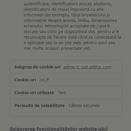
autentificare, identificatorii alocați aleatoriu,
identificatorii de rețea) împreună cu alte
informații (de exemplu, tipul browserului și
informațiile despre acesta, limba, dimensiunea
ecranului, tehnologiile acceptate etc.) pot fi
stocate sau citite pe dispozitivul dvs. pentru a le
recunoaște de fiecare dată când se conectează la
o aplicație sau la un site web, pentru unul sau
mai multe scopuri prezentate aici.
Stocarea
admp-tc-sati.adtlgc.com
și/sau
accesarea
cX_P
informațiilor
de
Terț
pe
un
Câteva secunde
dispozitiv
Asigurarea funcționalităților website-ului