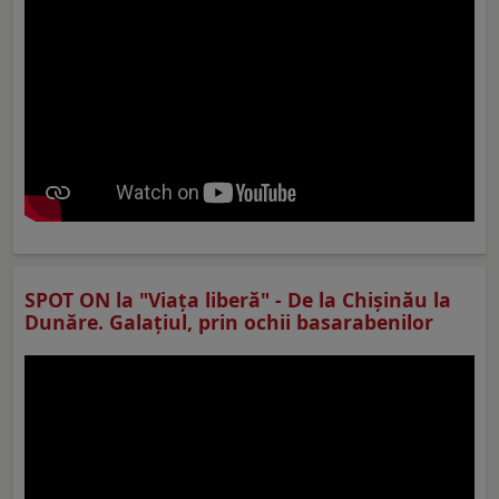
SPOT ON la "Viaţa liberă" - De la Chișinău la
Dunăre. Galațiul, prin ochii basarabenilor