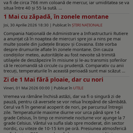
va fi de circa 766 mm coloană de mercur, iar umiditatea se va
situa între 40 şi 55 la sută. ...
1 Mai cu zăpadă, în zonele montane
Joi, 30 Aprilie 2026 18:30 |
Publicat în
ŞTIRI NAŢIONALE
Compania Națională de Administrare a Infrastructurii Rutiere
a anunțat că în noaptea de miercuri spre joi a nins pe mai
multe șosele din județele Brașov și Covasna. Este vorba
despre drumurile aflate în zonele montane. Din cauza
condițiilor meteo, autoritățile au fost nevoite să trimită
utilajele de deszăpezire în misiune şi le-au transmis șoferilor
că le recomandă să circule cu prudență. Comparativ cu anii
trecuți, temperaturile în această perioadă sunt mai scăzut ...
Zi de 1 Mai fără ploaie, dar cu nori
Vineri, 01 Mai 2026 00:00 |
Publicat în
UTILE
Vremea va rămâne închisă astăzi, dar va fi o singură zi de
pauză, pentru că aversele se vor relua începând de sâmbătă.
Cerul va fi în general acoperit de nori, pe parcursul întregii
zile. Temperaturile maxime diurne vor urca până spre 14
grade Celsius, în timp ce minimele nocturne vor ajunge la 7
grade Celsius. Vântul va sufla slab spre moderat, din sector
nordic, cu viteze de 10-15 km pe oră. Presiunea atmosferică