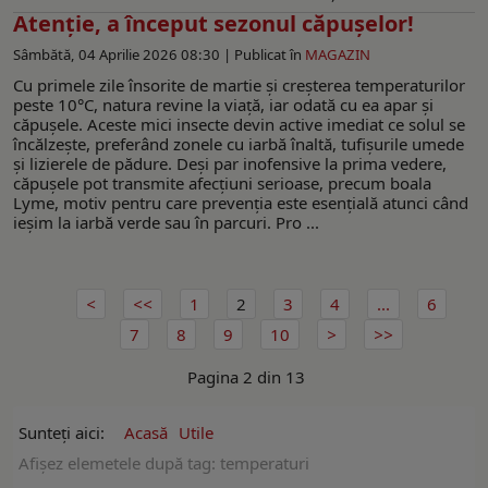
Atenție, a început sezonul căpușelor!
Sâmbătă, 04 Aprilie 2026 08:30 |
Publicat în
MAGAZIN
Cu primele zile însorite de martie și creșterea temperaturilor
peste 10°C, natura revine la viață, iar odată cu ea apar și
căpușele. Aceste mici insecte devin active imediat ce solul se
încălzește, preferând zonele cu iarbă înaltă, tufișurile umede
și lizierele de pădure. Deși par inofensive la prima vedere,
căpușele pot transmite afecțiuni serioase, precum boala
Lyme, motiv pentru care prevenția este esențială atunci când
ieșim la iarbă verde sau în parcuri. Pro ...
1
2
3
4
...
6
7
8
9
10
Pagina 2 din 13
Sunteți aici:
Acasă
Utile
Afişez elemetele după tag: temperaturi