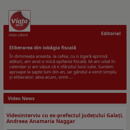
Editorial
Viaţa Liberă
Eliberarea din iobăgia fiscală
În dimineața aceasta, la cafea, cu o țigară aprinsă
alături, am avut o mică epifanie fiscală. M-am uitat în
calendar și am văzut că e sfârșitul lunii iulie. Suntem
aproape la șapte luni din an, iar gândul a venit simplu
și eliberator: abia acum, simb ...
Video News
Videointerviu cu ex-prefectul judeţului Galaţi,
Andreea Anamaria Naggar