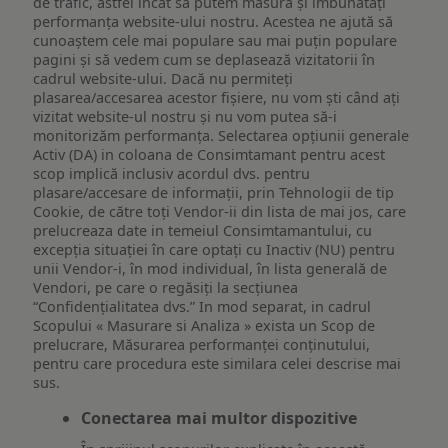
de trafic, astfel încât să putem măsura și îmbunătăți
performanța website-ului nostru. Acestea ne ajută să
cunoaștem cele mai populare sau mai puțin populare
pagini și să vedem cum se deplasează vizitatorii în
cadrul website-ului. Dacă nu permiteți
plasarea/accesarea acestor fișiere, nu vom ști când ați
vizitat website-ul nostru și nu vom putea să-i
monitorizăm performanța. Selectarea opțiunii generale
Activ (DA) in coloana de Consimtamant pentru acest
scop implică inclusiv acordul dvs. pentru
plasare/accesare de informații, prin Tehnologii de tip
Cookie, de către toți Vendor-ii din lista de mai jos, care
prelucreaza date in temeiul Consimtamantului, cu
excepția situației în care optați cu Inactiv (NU) pentru
unii Vendor-i, în mod individual, în lista generală de
Vendori, pe care o regăsiți la secțiunea
“Confidențialitatea dvs.” In mod separat, in cadrul
Scopului « Masurare si Analiza » exista un Scop de
prelucrare, Măsurarea performanței conținutului,
pentru care procedura este similara celei descrise mai
sus.
Conectarea mai multor dispozitive