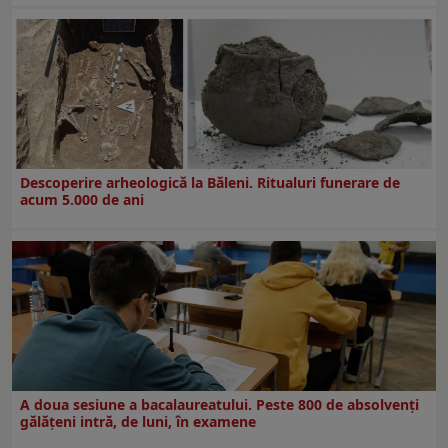
Descoperire arheologică la Băleni. Ritualuri funerare de
acum 5.000 de ani
A doua sesiune a bacalaureatului. Peste 800 de absolvenţi
gălăţeni intră, de luni, în examene