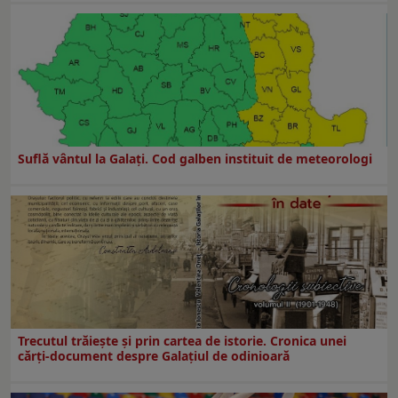
Suflă vântul la Galaţi. Cod galben instituit de meteorologi
Trecutul trăiește și prin cartea de istorie. Cronica unei
cărți-document despre Galațiul de odinioară