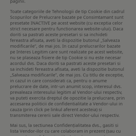
paginii.
Toate categoriile de Tehnologii de tip Cookie din cadrul
Scopurilor de Prelucrare bazate pe Consimtamant sunt
presetate INACTIVE pe acest website (cu exceptia celor
strict necesare pentru functionarea website-ului). Daca
doriti sa pastrati aceste presetari si sa inchideti
fereastra afisata, aveti la dispozitie butonul „Salveaza
modificarile”, de mai jos. In cazul prelucrarilor bazate
pe Interes Legitim care sunt realizate pe acest website,
nu se plaseaza fisiere de tip Cookie si nu este necesar
acordul dvs. Daca doriti sa pastrati aceste presetari si
sa inchideti fereastra afisata, aveti la dispozitie butonul
„Salveaza modificarile”, de mai jos. Cu titlu de exceptie,
in cazul in care considerati ca, pentru o anume
prelucrare de date, intr-un anumit scop, interesul dvs.
prevaleaza interesului legitim al Vendor-ului respectiv,
va puteti exercita dreptul de opozitie la prelucrare, prin
accesarea politicii de confidentialitate a Vendor-ului in
cauza (prin click pe linkul aferent acesteia) si
transmiterea cererii sale direct Vendor-ului respectiv.
Mai sus, la sectiunea Confidențialitatea dvs., gasiti si
lista Vendor-ilor cu care colaboram in prezent (sau cu