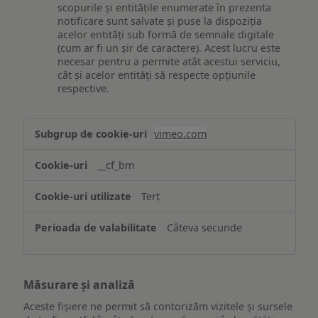
scopurile și entitățile enumerate în prezenta
notificare sunt salvate și puse la dispoziția
acelor entități sub formă de semnale digitale
(cum ar fi un șir de caractere). Acest lucru este
necesar pentru a permite atât acestui serviciu,
cât și acelor entități să respecte opțiunile
respective.
Asigurarea
vimeo.com
funcționalităților
website-
__cf_bm
ului
Terț
Câteva secunde
Măsurare și analiză
Aceste fișiere ne permit să contorizăm vizitele și sursele