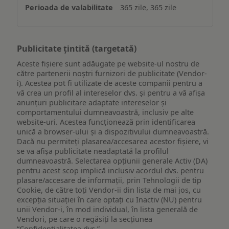
365 zile, 365 zile
Publicitate țintită (targetată)
Aceste fișiere sunt adăugate pe website-ul nostru de
către partenerii noștri furnizori de publicitate (Vendor-
i). Acestea pot fi utilizate de aceste companii pentru a
vă crea un profil al intereselor dvs. și pentru a vă afișa
anunțuri publicitare adaptate intereselor și
comportamentului dumneavoastră, inclusiv pe alte
website-uri. Acestea funcționează prin identificarea
unică a browser-ului și a dispozitivului dumneavoastră.
Dacă nu permiteți plasarea/accesarea acestor fișiere, vi
se va afișa publicitate neadaptată la profilul
dumneavoastră. Selectarea opțiunii generale Activ (DA)
pentru acest scop implică inclusiv acordul dvs. pentru
plasare/accesare de informații, prin Tehnologii de tip
Cookie, de către toți Vendor-ii din lista de mai jos, cu
excepția situației în care optați cu Inactiv (NU) pentru
unii Vendor-i, în mod individual, în lista generală de
Vendori, pe care o regăsiți la secțiunea
“Confidențialitatea dvs.”