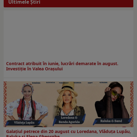
Ultimele Ştiri
Contract atribuit în iunie, lucrări demarate în august.
Investiţie în Valea Oraşului
Galaţiul petrece din 20 august cu Loredana, Vlăduța Lupău,
Raluka și Elena Gheorghe