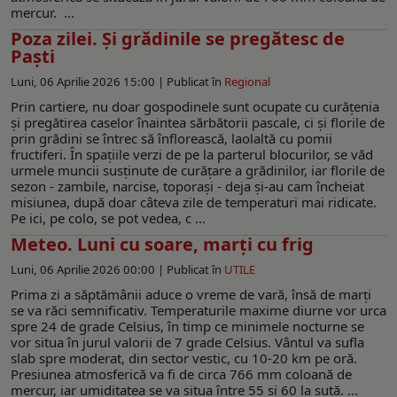
mercur. ...
Poza zilei. Şi grădinile se pregătesc de
Paşti
Luni, 06 Aprilie 2026 15:00 |
Publicat în
Regional
Prin cartiere, nu doar gospodinele sunt ocupate cu curăţenia
şi pregătirea caselor înaintea sărbătorii pascale, ci şi florile de
prin grădini se întrec să înflorească, laolaltă cu pomii
fructiferi. În spaţiile verzi de pe la parterul blocurilor, se văd
urmele muncii susţinute de curăţare a grădinilor, iar florile de
sezon - zambile, narcise, toporaşi - deja şi-au cam încheiat
misiunea, după doar câteva zile de temperaturi mai ridicate.
Pe ici, pe colo, se pot vedea, c ...
Meteo. Luni cu soare, marți cu frig
Luni, 06 Aprilie 2026 00:00 |
Publicat în
UTILE
Prima zi a săptămânii aduce o vreme de vară, însă de marţi
se va răci semnificativ. Temperaturile maxime diurne vor urca
spre 24 de grade Celsius, în timp ce minimele nocturne se
vor situa în jurul valorii de 7 grade Celsius. Vântul va sufla
slab spre moderat, din sector vestic, cu 10-20 km pe oră.
Presiunea atmosferică va fi de circa 766 mm coloană de
mercur, iar umiditatea se va situa între 55 şi 60 la sută. ...