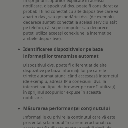
În sprijinul scopurilor explicate în această
notificare, dispozitivul dvs. poate fi considerat ca
probabil fiind conectat cu alte dispozitive care vă
aparțin dvs., sau gospodăriei dvs. (de exemplu,
deoarece sunteți conectat la același serviciu atât
pe telefon, cât și pe computer sau deoarece
puteți utiliza aceeași conexiune la internet pe
ambele dispozitive).
Identificarea dispozitivelor pe baza
informațiilor transmise automat
Dispozitivul dvs. poate fi diferențiat de alte
dispozitive pe baza informațiilor pe care le
trimite automat atunci când accesează internetul
(de exemplu, adresa IP a conexiunii dvs. la
internet sau tipul de browser pe care îl utilizați)
în sprijinul scopurilor expuse în această
notificare.
Măsurarea performanței conținutului
Informațiile cu privire la conținutul care vă este
prezentat și la modul în care interacționați cu
acesta pot fi utilizate pentru a stabili dacă, de