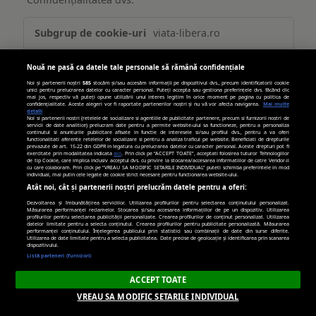
Publicitate
viata-libera.ro
țintită
(targetată)
__gpi
,
_cc_id
Nouă ne pasă ca datele tale personale să rămână confidențiale
Noi și partenerii noștri
585
stocăm și/sau accesăm informații pe dispozitivul dvs., precum identificatorii cookie
unici pentru prelucrarea datelor cu caracter personal. Puteți accepta sau gestiona preferințele dvs. făcând clic
Primare
mai jos, respectiv vă puteți opune utilizării unui interes legitim în orice moment pe pagina cu politica de
confidențialitate. Aceste alegeri vor fi raportate partenerilor noștri și nu vă vor afecta navigarea.
Mai multe
detalii
Noi si partenerii nostri (retelele de socializare si agentiile de publicitate partenere, precum si furnizorii nostri de
389 zile, 269 zile
servicii de date analitice) prelucram date pentru a permite website-ului sa functioneze, pentru a personaliza
continutul si anunturile publicitare afisate in functie de interesele si/sau profilul dvs., pentru a va oferi
functionalitati aferente retelelor de socializare si pentru a analiza traficul pe website. Beneficiati de drepturile
prevazute de art. 15-22 din GDPR in legatura cu prelucrarea datelor cu caracter personal. Aceste drepturi pot fi
exercitate prin modalitatea indicata
aici
. Prin click pe “ACCEPT TOATE”, acceptati folosirea tuturor Tehnologiilor
de tip Cookie, care implica inclusiv acceptul dvs. cu privire la stocarea/accesarea informatiilor de catre Vendor-ii
turn.com
cu care colaboram. Prin click pe “VREAU SA MODIFIC SETARILE INDIVIDUAL” puteti schimba preferintele in mod
individual, mai putin cele legate de cookie strict necesare pentru functionarea website-ului.
Atât noi, cât și partenerii noștri prelucrăm datele pentru a oferi:
uid
Dezvoltarea și îmbunătățirea serviciilor. Utilizarea profilurilor pentru selectarea conținutului personalizat.
Măsurarea performanței reclamelor. Stocarea și/sau accesarea informațiilor de pe un dispozitiv. Utilizarea
profilurilor pentru selectarea publicității personalizate. Crearea profilurilor de conținut personalizat. Utilizarea
datelor limitate pentru a selecta conținutul. Crearea profilurilor pentru publicitate personalizată. Măsurarea
Terț
performanței conținutului. Înțelegerea publicului prin statistici sau combinații de date din surse diferite.
Utilizarea de date limitate pentru a selecta publicitatea. Date precise de geolocație și identificarea prin scanarea
dispozitivului.
Listă parteneri (furnizori)
179 zile
ACCEPT TOATE
VREAU SA MODIFIC SETARILE INDIVIDUAL
hit.gemius.pl