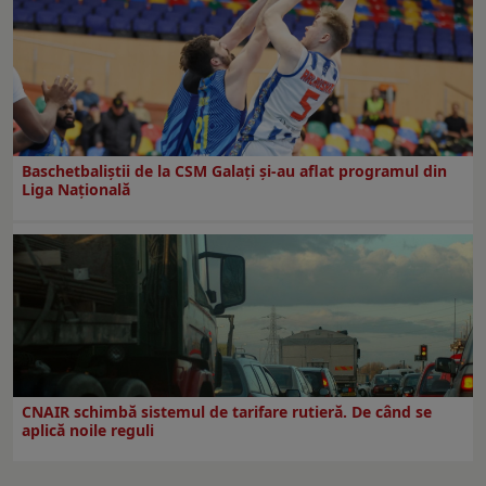
Baschetbaliștii de la CSM Galați și-au aflat programul din
Liga Națională
CNAIR schimbă sistemul de tarifare rutieră. De când se
aplică noile reguli