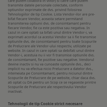
care putem colabora in viitor) si catre care putem
transmite datele personale colectate, conform
optiunilor exprimate de dvs. privind folosirea
Tehnologiilor de tip Cookie. Lista Vendor-ilor are pre-
bifat fiecare Vendor, aceasta setare permitand
transmiterea optiunii dvs. de consimtamant pentru
fiecare Vendor, fie ca este pozitiva sau negativa. In
cazul in care optati sa bifati unul dintre Vendor-i, va
exprimati acordul ca acestui Vendor sa ii fie transmise
optiunile dvs. de consimtamant pentru toate Scopurile
de Prelucrare ale Vendor-ului respectiv, utilizate pe
website. In cazul in care optati sa debifati unul dintre
Vendor-i, acestuia nu ii vor fi transmise optiunile dvs.
de consimtamant, fie pozitive sau negative. Vendorul
devine inactiv si nu va cunoaste optiunile dvs., deci
implicit nu va efectua nicio Prelucrare a datelor dvs.,
intemeiata pe Consimtamant, pentru niciunul dintre
Scopurile de Prelucrare de pe website, chiar daca dvs.
ati optat cu DA pentru un Scop ce se regaseste printre
Scopurile de Prelucrare ale respectivului Vendor
inactivat.
Tehnologii de tip Cookie strict necesare