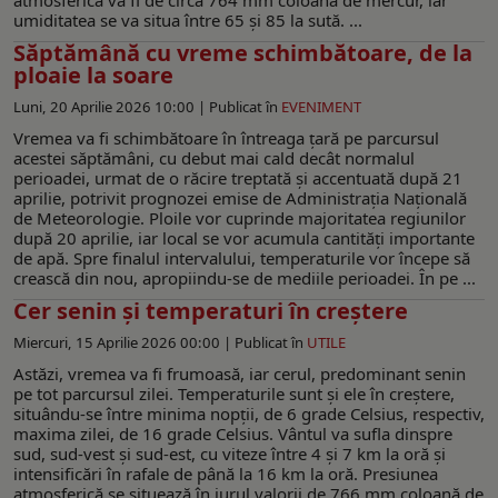
umiditatea se va situa între 65 şi 85 la sută. ...
Săptămână cu vreme schimbătoare, de la
ploaie la soare
Luni, 20 Aprilie 2026 10:00 |
Publicat în
EVENIMENT
Vremea va fi schimbătoare în întreaga țară pe parcursul
acestei săptămâni, cu debut mai cald decât normalul
perioadei, urmat de o răcire treptată și accentuată după 21
aprilie, potrivit prognozei emise de Administrația Națională
de Meteorologie. Ploile vor cuprinde majoritatea regiunilor
după 20 aprilie, iar local se vor acumula cantități importante
de apă. Spre finalul intervalului, temperaturile vor începe să
crească din nou, apropiindu-se de mediile perioadei. În pe ...
Cer senin şi temperaturi în creştere
Miercuri, 15 Aprilie 2026 00:00 |
Publicat în
UTILE
Astăzi, vremea va fi frumoasă, iar cerul, predominant senin
pe tot parcursul zilei. Temperaturile sunt şi ele în creştere,
situându-se între minima nopţii, de 6 grade Celsius, respectiv,
maxima zilei, de 16 grade Celsius. Vântul va sufla dinspre
sud, sud-vest şi sud-est, cu viteze între 4 şi 7 km la oră şi
intensificări în rafale de până la 16 km la oră. Presiunea
atmosferică se situează în jurul valorii de 766 mm coloană de