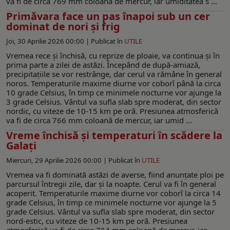
va fi de circa 769 mm coloană de mercur, iar umiditatea s ...
Primăvara face un pas înapoi sub un cer
dominat de nori și frig
Joi, 30 Aprilie 2026 00:00 |
Publicat în
UTILE
Vremea rece şi închisă, cu reprize de ploaie, va continua şi în
prima parte a zilei de astăzi. Începând de după-amiază,
precipitaţiile se vor restrânge, dar cerul va rămâne în general
noros. Temperaturile maxime diurne vor coborî până la circa
10 grade Celsius, în timp ce minimele nocturne vor ajunge la
3 grade Celsius. Vântul va sufla slab spre moderat, din sector
nordic, cu viteze de 10-15 km pe oră. Presiunea atmosferică
va fi de circa 766 mm coloană de mercur, iar umid ...
Vreme închisă și temperaturi în scădere la
Galați
Miercuri, 29 Aprilie 2026 00:00 |
Publicat în
UTILE
Vremea va fi dominată astăzi de averse, fiind anunţate ploi pe
parcursul întregii zile, dar şi la noapte. Cerul va fi în general
acoperit. Temperaturile maxime diurne vor coborî la circa 14
grade Celsius, în timp ce minimele nocturne vor ajunge la 5
grade Celsius. Vântul va sufla slab spre moderat, din sector
nord-estic, cu viteze de 10-15 km pe oră. Presiunea
atmosferică va fi de circa 764 mm coloană de mercur, iar