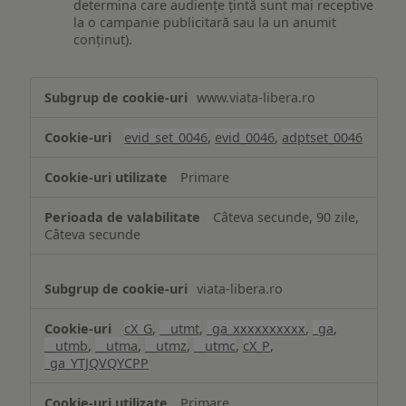
determina care audiențe țintă sunt mai receptive
la o campanie publicitară sau la un anumit
conținut).
Măsurare
www.viata-libera.ro
și
analiză
evid_set_0046
,
evid_0046
,
adptset_0046
Primare
Câteva secunde, 90 zile,
Câteva secunde
viata-libera.ro
cX_G
,
__utmt
,
_ga_xxxxxxxxxx
,
_ga
,
__utmb
,
__utma
,
__utmz
,
__utmc
,
cX_P
,
_ga_YTJQVQYCPP
Primare