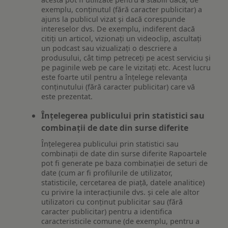
exemplu, conținutul (fără caracter publicitar) a
ajuns la publicul vizat și dacă corespunde
intereselor dvs. De exemplu, indiferent dacă
citiți un articol, vizionați un videoclip, ascultați
un podcast sau vizualizați o descriere a
produsului, cât timp petreceți pe acest serviciu și
pe paginile web pe care le vizitați etc. Acest lucru
este foarte util pentru a înțelege relevanța
conținutului (fără caracter publicitar) care vă
este prezentat.
Înțelegerea publicului prin statistici sau
combinații de date din surse diferite
Înțelegerea publicului prin statistici sau
combinații de date din surse diferite Rapoartele
pot fi generate pe baza combinației de seturi de
date (cum ar fi profilurile de utilizator,
statisticile, cercetarea de piață, datele analitice)
cu privire la interacțiunile dvs. și cele ale altor
utilizatori cu conținut publicitar sau (fără
caracter publicitar) pentru a identifica
caracteristicile comune (de exemplu, pentru a