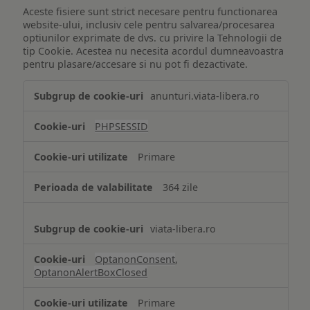
Aceste fisiere sunt strict necesare pentru functionarea
website-ului, inclusiv cele pentru salvarea/procesarea
optiunilor exprimate de dvs. cu privire la Tehnologii de
tip Cookie. Acestea nu necesita acordul dumneavoastra
pentru plasare/accesare si nu pot fi dezactivate.
Tehnologii
anunturi.viata-libera.ro
de
tip
PHPSESSID
Cookie
strict
Primare
necesare
364 zile
viata-libera.ro
OptanonConsent
,
OptanonAlertBoxClosed
Primare