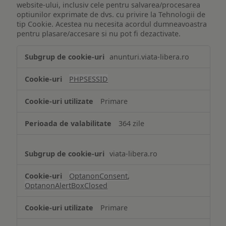
website-ului, inclusiv cele pentru salvarea/procesarea
optiunilor exprimate de dvs. cu privire la Tehnologii de
tip Cookie. Acestea nu necesita acordul dumneavoastra
pentru plasare/accesare si nu pot fi dezactivate.
Tehnologii
anunturi.viata-libera.ro
de
tip
PHPSESSID
Cookie
strict
Primare
necesare
364 zile
viata-libera.ro
OptanonConsent
,
OptanonAlertBoxClosed
Primare