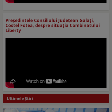
Preşedintele Consiliului Judeţean Galaţi,
Costel Fotea, despre situaţia Combinatului
Liberty
Ultimele Ştiri