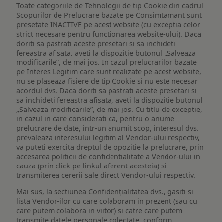
Toate categoriile de Tehnologii de tip Cookie din cadrul
Scopurilor de Prelucrare bazate pe Consimtamant sunt
presetate INACTIVE pe acest website (cu exceptia celor
strict necesare pentru functionarea website-ului). Daca
doriti sa pastrati aceste presetari si sa inchideti
fereastra afisata, aveti la dispozitie butonul „Salveaza
modificarile”, de mai jos. In cazul prelucrarilor bazate
pe Interes Legitim care sunt realizate pe acest website,
nu se plaseaza fisiere de tip Cookie si nu este necesar
acordul dvs. Daca doriti sa pastrati aceste presetari si
sa inchideti fereastra afisata, aveti la dispozitie butonul
„Salveaza modificarile”, de mai jos. Cu titlu de exceptie,
in cazul in care considerati ca, pentru o anume
prelucrare de date, intr-un anumit scop, interesul dvs.
prevaleaza interesului legitim al Vendor-ului respectiv,
va puteti exercita dreptul de opozitie la prelucrare, prin
accesarea politicii de confidentialitate a Vendor-ului in
cauza (prin click pe linkul aferent acesteia) si
transmiterea cererii sale direct Vendor-ului respectiv.
Mai sus, la sectiunea Confidențialitatea dvs., gasiti si
lista Vendor-ilor cu care colaboram in prezent (sau cu
care putem colabora in viitor) si catre care putem
transmite datele personale colectate, conform