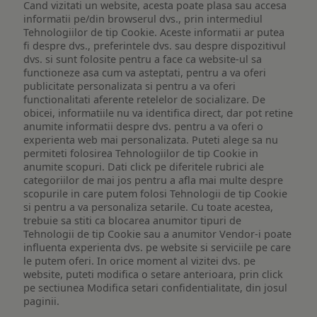
Cand vizitati un website, acesta poate plasa sau accesa
informatii pe/din browserul dvs., prin intermediul
Tehnologiilor de tip Cookie. Aceste informatii ar putea
fi despre dvs., preferintele dvs. sau despre dispozitivul
dvs. si sunt folosite pentru a face ca website-ul sa
functioneze asa cum va asteptati, pentru a va oferi
publicitate personalizata si pentru a va oferi
functionalitati aferente retelelor de socializare. De
obicei, informatiile nu va identifica direct, dar pot retine
anumite informatii despre dvs. pentru a va oferi o
experienta web mai personalizata. Puteti alege sa nu
permiteti folosirea Tehnologiilor de tip Cookie in
anumite scopuri. Dati click pe diferitele rubrici ale
categoriilor de mai jos pentru a afla mai multe despre
scopurile in care putem folosi Tehnologii de tip Cookie
si pentru a va personaliza setarile. Cu toate acestea,
trebuie sa stiti ca blocarea anumitor tipuri de
Tehnologii de tip Cookie sau a anumitor Vendor-i poate
influenta experienta dvs. pe website si serviciile pe care
le putem oferi. In orice moment al vizitei dvs. pe
website, puteti modifica o setare anterioara, prin click
pe sectiunea Modifica setari confidentialitate, din josul
paginii.