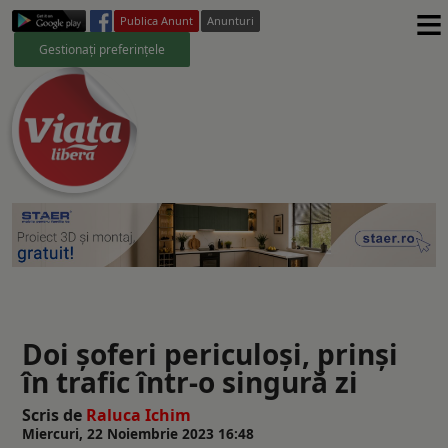
≡
Publica Anunt
Anunturi
Gestionați preferințele
Doi şoferi periculoşi, prinşi
în trafic într-o singură zi
Scris de
Raluca Ichim
Miercuri, 22 Noiembrie 2023 16:48