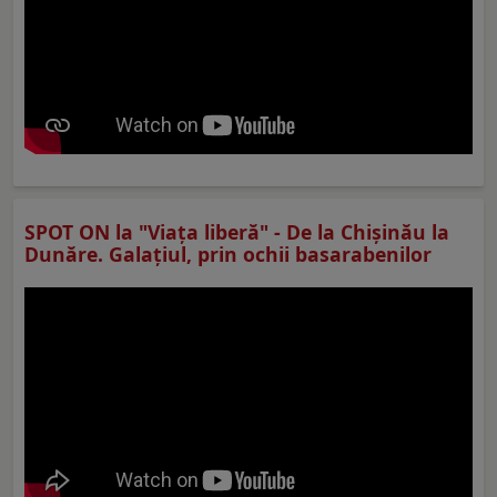
SPOT ON la "Viaţa liberă" - De la Chișinău la
Dunăre. Galațiul, prin ochii basarabenilor