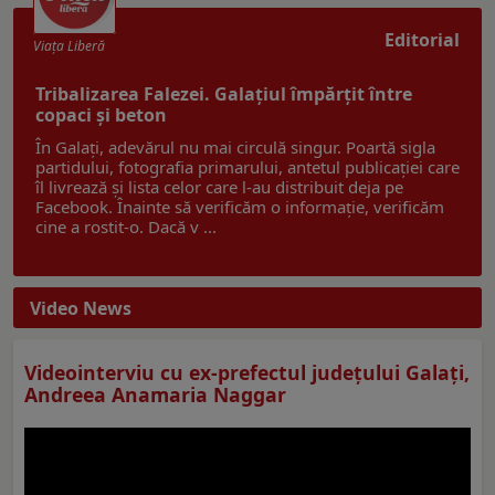
Editorial
Viaţa Liberă
Tribalizarea Falezei. Galațiul împărțit între
copaci și beton
În Galați, adevărul nu mai circulă singur. Poartă sigla
partidului, fotografia primarului, antetul publicației care
îl livrează și lista celor care l-au distribuit deja pe
Facebook. Înainte să verificăm o informație, verificăm
cine a rostit-o. Dacă v ...
Video News
Videointerviu cu ex-prefectul judeţului Galaţi,
Andreea Anamaria Naggar