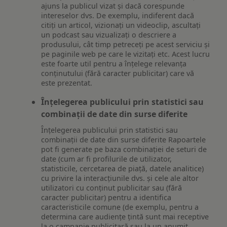
ajuns la publicul vizat și dacă corespunde
intereselor dvs. De exemplu, indiferent dacă
citiți un articol, vizionați un videoclip, ascultați
un podcast sau vizualizați o descriere a
produsului, cât timp petreceți pe acest serviciu și
pe paginile web pe care le vizitați etc. Acest lucru
este foarte util pentru a înțelege relevanța
conținutului (fără caracter publicitar) care vă
este prezentat.
Înțelegerea publicului prin statistici sau
combinații de date din surse diferite
Înțelegerea publicului prin statistici sau
combinații de date din surse diferite Rapoartele
pot fi generate pe baza combinației de seturi de
date (cum ar fi profilurile de utilizator,
statisticile, cercetarea de piață, datele analitice)
cu privire la interacțiunile dvs. și cele ale altor
utilizatori cu conținut publicitar sau (fără
caracter publicitar) pentru a identifica
caracteristicile comune (de exemplu, pentru a
determina care audiențe țintă sunt mai receptive
la o campanie publicitară sau la un anumit