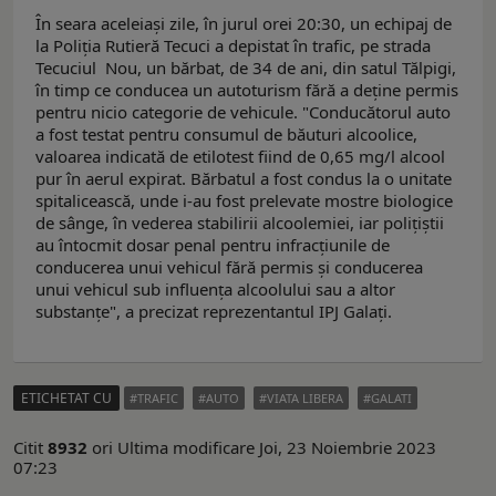
În seara aceleiași zile, în jurul orei 20:30, un echipaj de
la Poliția Rutieră Tecuci a depistat în trafic, pe strada
Tecuciul Nou, un bărbat, de 34 de ani, din satul Tălpigi,
în timp ce conducea un autoturism fără a deține permis
pentru nicio categorie de vehicule. "Conducătorul auto
a fost testat pentru consumul de băuturi alcoolice,
valoarea indicată de etilotest fiind de 0,65 mg/l alcool
pur în aerul expirat. Bărbatul a fost condus la o unitate
spitalicească, unde i-au fost prelevate mostre biologice
de sânge, în vederea stabilirii alcoolemiei, iar polițiștii
au întocmit dosar penal pentru infracțiunile de
conducerea unui vehicul fără permis și conducerea
unui vehicul sub influența alcoolului sau a altor
substanțe", a precizat reprezentantul IPJ Galați.
ETICHETAT CU
TRAFIC
AUTO
VIATA LIBERA
GALATI
Citit
8932
ori
Ultima modificare Joi, 23 Noiembrie 2023
07:23