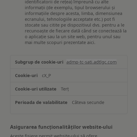
identificatorii de rețea) împreună cu alte
informații (de exemplu, tipul browserului și
informațiile despre acesta, limba, dimensiunea
ecranului, tehnologiile acceptate etc.) pot fi
stocate sau citite pe dispozitivul dvs. pentru a le
recunoaște de fiecare dată când se conectează la
o aplicație sau la un site web, pentru unul sau
mai multe scopuri prezentate aici.
Stocarea
admp-tc-sati.adtlgc.com
și/sau
accesarea
cX_P
informațiilor
de
Terț
pe
un
Câteva secunde
dispozitiv
Asigurarea funcționalităților website-ului
Aceste fișiere permit website-ului să ofere