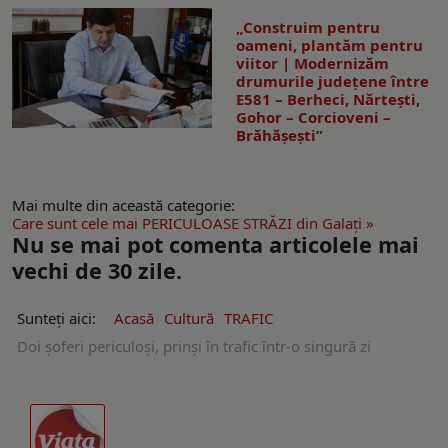
„Construim pentru
oameni, plantăm pentru
viitor | Modernizăm
drumurile județene între
E581 – Berheci, Nărtești,
Gohor – Corcioveni –
Brăhășești”
Mai multe din această categorie:
Care sunt cele mai PERICULOASE STRĂZI din Galaţi »
Nu se mai pot comenta articolele mai
vechi de 30 zile.
Sunteți aici:
Acasă
Cultură
TRAFIC
Doi şoferi periculoşi, prinşi în trafic într-o singură zi