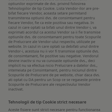
optiunilor exprimate de dvs. privind folosirea
Tehnologiilor de tip Cookie. Lista Vendor-ilor are pre-
bifat fiecare Vendor, aceasta setare permitand
transmiterea optiunii dvs. de consimtamant pentru
fiecare Vendor, fie ca este pozitiva sau negativa. In
cazul in care optati sa bifati unul dintre Vendor-i, va
exprimati acordul ca acestui Vendor sa ii fie transmise
optiunile dvs. de consimtamant pentru toate Scopurile
de Prelucrare ale Vendor-ului respectiv, utilizate pe
website. In cazul in care optati sa debifati unul dintre
Vendor-i, acestuia nu ii vor fi transmise optiunile dvs.
de consimtamant, fie pozitive sau negative. Vendorul
devine inactiv si nu va cunoaste optiunile dvs., deci
implicit nu va efectua nicio Prelucrare a datelor dvs.,
intemeiata pe Consimtamant, pentru niciunul dintre
Scopurile de Prelucrare de pe website, chiar daca dvs.
ati optat cu DA pentru un Scop ce se regaseste printre
Scopurile de Prelucrare ale respectivului Vendor
inactivat.
Tehnologii de tip Cookie strict necesare
Aceste fisiere sunt strict necesare pentru functionarea