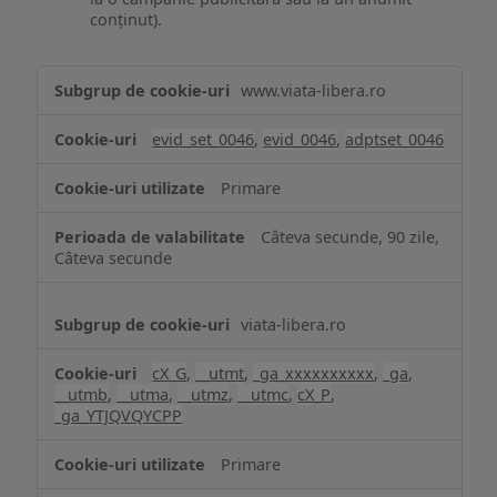
conținut).
Măsurare
www.viata-libera.ro
și
analiză
evid_set_0046
,
evid_0046
,
adptset_0046
Primare
Câteva secunde, 90 zile,
Câteva secunde
viata-libera.ro
cX_G
,
__utmt
,
_ga_xxxxxxxxxx
,
_ga
,
__utmb
,
__utma
,
__utmz
,
__utmc
,
cX_P
,
_ga_YTJQVQYCPP
Primare