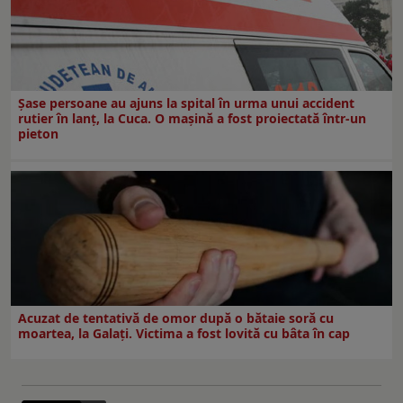
Șase persoane au ajuns la spital în urma unui accident
rutier în lanț, la Cuca. O mașină a fost proiectată într-un
pieton
Acuzat de tentativă de omor după o bătaie soră cu
moartea, la Galați. Victima a fost lovită cu bâta în cap