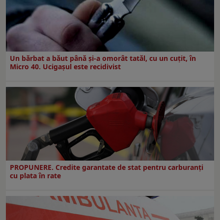
Un bărbat a băut până și-a omorât tatăl, cu un cuțit, în
Micro 40. Ucigașul este recidivist
PROPUNERE. Credite garantate de stat pentru carburanți
cu plata în rate