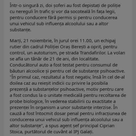
Într-o singură zi, doi șoferi au fost depistați de poliție
cu nereguli în trafic și vor da socoteală în fața legii,
pentru conducere fără permis și pentru conducerea
unui vehicul sub influența alcoolului sau a altor
substanțe.
Marţi, 21 noiembrie, în jurul orei 11.00, un echipaj
rutier din cadrul Poliției Oraș Berești a oprit, pentru
control, un autoturism, pe strada Trandafirilor. La volan
se afla un tânăr de 21 de ani, din localitate.
Conducătorul auto a fost testat pentru consumul de
băuturi alcoolice și pentru cel de substanțe psihoactive.
"În primul caz, rezultatul a fost negativ, însă în cel de-al
doilea caz au reieșit indicii cu privire la posibila
prezență a substanțelor psihoactive, motiv pentru care
a fost condus la o unitate medicală pentru recoltarea de
probe biologice, în vederea stabilirii cu exactitate a
prezenței în organism a unor substanțe interzise. În
cauză a fost întocmit dosar penal pentru infracțiunea de
conducerea unui vehicul sub influența alcoolului sau a
altor substanțe", a spus agent șef principal Ciprian
Stoica, purtătorul de cuvânt al IPJ Galați.