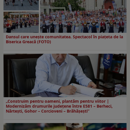
Dansul care uneşte comunitatea. Spectacol în piaţeta de la
Biserica Greacă (FOTO)
„Construim pentru oameni, plantăm pentru viitor |
Modernizăm drumurile județene între E581 – Berheci,
Nărtești, Gohor – Corcioveni – Brăhășești”