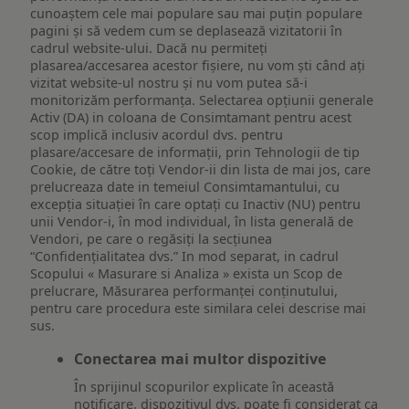
cunoaștem cele mai populare sau mai puțin populare
pagini și să vedem cum se deplasează vizitatorii în
cadrul website-ului. Dacă nu permiteți
plasarea/accesarea acestor fișiere, nu vom ști când ați
vizitat website-ul nostru și nu vom putea să-i
monitorizăm performanța. Selectarea opțiunii generale
Activ (DA) in coloana de Consimtamant pentru acest
scop implică inclusiv acordul dvs. pentru
plasare/accesare de informații, prin Tehnologii de tip
Cookie, de către toți Vendor-ii din lista de mai jos, care
prelucreaza date in temeiul Consimtamantului, cu
excepția situației în care optați cu Inactiv (NU) pentru
unii Vendor-i, în mod individual, în lista generală de
Vendori, pe care o regăsiți la secțiunea
“Confidențialitatea dvs.” In mod separat, in cadrul
Scopului « Masurare si Analiza » exista un Scop de
prelucrare, Măsurarea performanței conținutului,
pentru care procedura este similara celei descrise mai
sus.
Conectarea mai multor dispozitive
În sprijinul scopurilor explicate în această
notificare, dispozitivul dvs. poate fi considerat ca