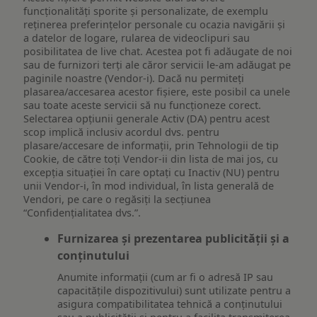
funcționalități sporite și personalizate, de exemplu
reţinerea preferinţelor personale cu ocazia navigării și
a datelor de logare, rularea de videoclipuri sau
posibilitatea de live chat. Acestea pot fi adăugate de noi
sau de furnizori terți ale căror servicii le-am adăugat pe
paginile noastre (Vendor-i). Dacă nu permiteți
plasarea/accesarea acestor fișiere, este posibil ca unele
sau toate aceste servicii să nu funcționeze corect.
Selectarea opțiunii generale Activ (DA) pentru acest
scop implică inclusiv acordul dvs. pentru
plasare/accesare de informații, prin Tehnologii de tip
Cookie, de către toți Vendor-ii din lista de mai jos, cu
excepția situației în care optați cu Inactiv (NU) pentru
unii Vendor-i, în mod individual, în lista generală de
Vendori, pe care o regăsiți la secțiunea
“Confidențialitatea dvs.”.
Furnizarea și prezentarea publicității și a
conținutului
Anumite informații (cum ar fi o adresă IP sau
capacitățile dispozitivului) sunt utilizate pentru a
asigura compatibilitatea tehnică a conținutului