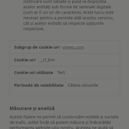
notificare sunt salvate și puse la dispoziția
acelor entități sub formă de semnale digitale
(cum ar fi un șir de caractere). Acest lucru este
necesar pentru a permite atât acestui serviciu,
cât și acelor entități să respecte opțiunile
respective.
Asigurarea
vimeo.com
funcționalităților
website-
__cf_bm
ului
Terț
Câteva secunde
Măsurare și analiză
Aceste fișiere ne permit să contorizăm vizitele și sursele
de trafic, astfel încât să putem măsura și îmbunătăți
performanța website-ului nostru. Acestea ne ajută să