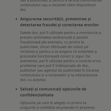
sau a publicității și pentru a facilita transmiterea
conținutului sau a reclamei către dispozitivul
dvs.
Asigurarea securității, prevenirea și
detectarea fraudei și corectarea erorilor
Datele dvs. pot fi utilizate pentru a monitoriza și
preveni activitatea neobișnuită și posibil
frauduloasă (de exemplu, cu privire la
publicitate, clicuri efectuate de roboți pe
reclame) și pentru a se asigura că sistemele și
procesele funcționează corect și sigur. De
asemenea, pot fi utilizate pentru a corecta orice
probleme care pot fi întâmpinate de dvs.,
publisher sau agentul de publicitate în livrarea
conținutului și a reclamelor și la interacțiunea
dvs. cu acestea.
Salvați și comunicați opțiunile de
confidențialitate
Opțiunile pe care le alegeți cu privire la
scopurile și entitățile enumerate în prezenta