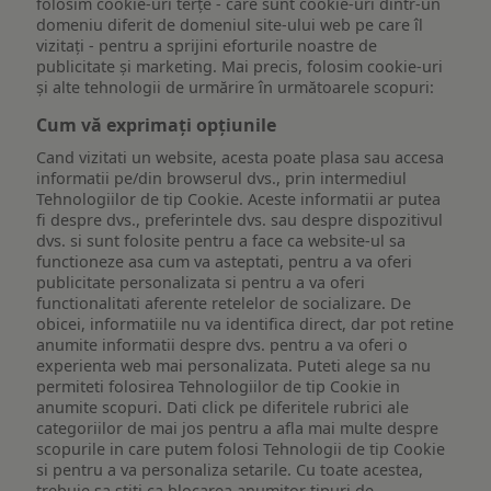
folosim cookie-uri terțe - care sunt cookie-uri dintr-un
domeniu diferit de domeniul site-ului web pe care îl
vizitați - pentru a sprijini eforturile noastre de
publicitate și marketing. Mai precis, folosim cookie-uri
și alte tehnologii de urmărire în următoarele scopuri:
Cum vă exprimați opțiunile
Cand vizitati un website, acesta poate plasa sau accesa
informatii pe/din browserul dvs., prin intermediul
Tehnologiilor de tip Cookie. Aceste informatii ar putea
fi despre dvs., preferintele dvs. sau despre dispozitivul
dvs. si sunt folosite pentru a face ca website-ul sa
functioneze asa cum va asteptati, pentru a va oferi
publicitate personalizata si pentru a va oferi
functionalitati aferente retelelor de socializare. De
obicei, informatiile nu va identifica direct, dar pot retine
anumite informatii despre dvs. pentru a va oferi o
experienta web mai personalizata. Puteti alege sa nu
permiteti folosirea Tehnologiilor de tip Cookie in
anumite scopuri. Dati click pe diferitele rubrici ale
categoriilor de mai jos pentru a afla mai multe despre
scopurile in care putem folosi Tehnologii de tip Cookie
si pentru a va personaliza setarile. Cu toate acestea,
trebuie sa stiti ca blocarea anumitor tipuri de