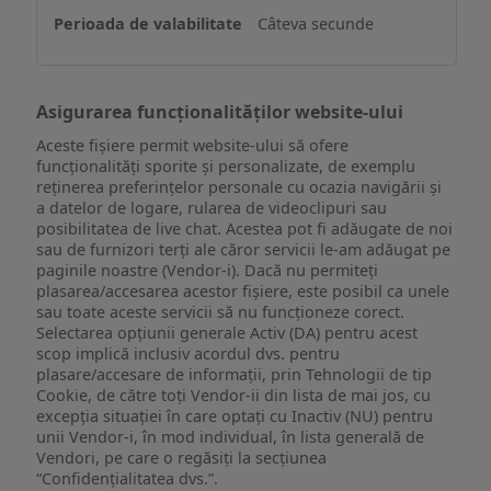
un
Câteva secunde
dispozitiv
Asigurarea funcționalităților website-ului
Aceste fișiere permit website-ului să ofere
funcționalități sporite și personalizate, de exemplu
reţinerea preferinţelor personale cu ocazia navigării și
a datelor de logare, rularea de videoclipuri sau
posibilitatea de live chat. Acestea pot fi adăugate de noi
sau de furnizori terți ale căror servicii le-am adăugat pe
paginile noastre (Vendor-i). Dacă nu permiteți
plasarea/accesarea acestor fișiere, este posibil ca unele
sau toate aceste servicii să nu funcționeze corect.
Selectarea opțiunii generale Activ (DA) pentru acest
scop implică inclusiv acordul dvs. pentru
plasare/accesare de informații, prin Tehnologii de tip
Cookie, de către toți Vendor-ii din lista de mai jos, cu
excepția situației în care optați cu Inactiv (NU) pentru
unii Vendor-i, în mod individual, în lista generală de
Vendori, pe care o regăsiți la secțiunea
“Confidențialitatea dvs.”.