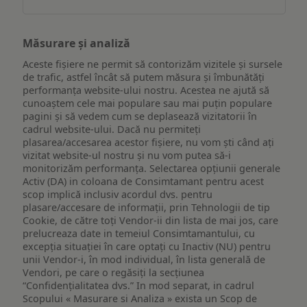
Măsurare și analiză
Aceste fișiere ne permit să contorizăm vizitele și sursele
de trafic, astfel încât să putem măsura și îmbunătăți
performanța website-ului nostru. Acestea ne ajută să
cunoaștem cele mai populare sau mai puțin populare
pagini și să vedem cum se deplasează vizitatorii în
cadrul website-ului. Dacă nu permiteți
plasarea/accesarea acestor fișiere, nu vom ști când ați
vizitat website-ul nostru și nu vom putea să-i
monitorizăm performanța. Selectarea opțiunii generale
Activ (DA) in coloana de Consimtamant pentru acest
scop implică inclusiv acordul dvs. pentru
plasare/accesare de informații, prin Tehnologii de tip
Cookie, de către toți Vendor-ii din lista de mai jos, care
prelucreaza date in temeiul Consimtamantului, cu
excepția situației în care optați cu Inactiv (NU) pentru
unii Vendor-i, în mod individual, în lista generală de
Vendori, pe care o regăsiți la secțiunea
“Confidențialitatea dvs.” In mod separat, in cadrul
Scopului « Masurare si Analiza » exista un Scop de