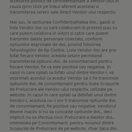
accesarea politicii de confidentialitate a Vendor-ului in
cauza (prin click pe linkul aferent acesteia) si
transmiterea cererii sale direct Vendor-ului respectiv.
Mai sus, la sectiunea Confidențialitatea dvs., gasiti si
lista Vendor-ilor cu care colaboram in prezent (sau cu
care putem colabora in viitor) si catre care putem
transmite datele personale colectate, conform
optiunilor exprimate de dvs. privind folosirea
Tehnologiilor de tip Cookie. Lista Vendor-ilor are pre-
bifat fiecare Vendor, aceasta setare permitand
transmiterea optiunii dvs. de consimtamant pentru
fiecare Vendor, fie ca este pozitiva sau negativa. In
cazul in care optati sa bifati unul dintre Vendor-i, va
exprimati acordul ca acestui Vendor sa ii fie transmise
optiunile dvs. de consimtamant pentru toate Scopurile
de Prelucrare ale Vendor-ului respectiv, utilizate pe
website. In cazul in care optati sa debifati unul dintre
Vendor-i, acestuia nu ii vor fi transmise optiunile dvs.
de consimtamant, fie pozitive sau negative. Vendorul
devine inactiv si nu va cunoaste optiunile dvs., deci
implicit nu va efectua nicio Prelucrare a datelor dvs.,
intemeiata pe Consimtamant, pentru niciunul dintre
Scopurile de Prelucrare de pe website, chiar daca dvs.