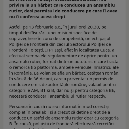
privire la un bărbat care conducea un ansamblu
rutier, deşi permisul de conducere pe care îl avea
nu îi conferea acest drept
Astfel, pe 13 februarie a.c., în jurul orei 20,30, pe
timpul desfăşurării unei misiuni specifice de
supraveghere în zona de competenţă, un echipaj al
Poliţiei de Frontieră din cadrul Sectorului Poliţiei de
Frontieră Foltești, ITPF Iași, aflat în localitatea Cuca, a
efectuat semnalele regulamentare de oprire pentru un
ansamblu rutier, format dintr-un autoturism care tracta
o remorcă tip platformă, ambele vehicule înmatriculate
în România. La volan se afla un bărbat, cetățean român,
în vârstă de 36 de ani, care a prezentat un permis de
conducere emis de autoritățile române, valabil pentru
categoriile AM, B1 și B, dar nu și pentru categoria BE,
necesară conducerii ansamblului rutier respectiv.
Persoana în cauză nu s-a informat în mod corect și
complet în prealabil și a crezut că deține drept de a
conduce un astfel de ansamblu rutier doar cu categoria
B. În cauză, polițiștii de frontieră efectuează cercetări