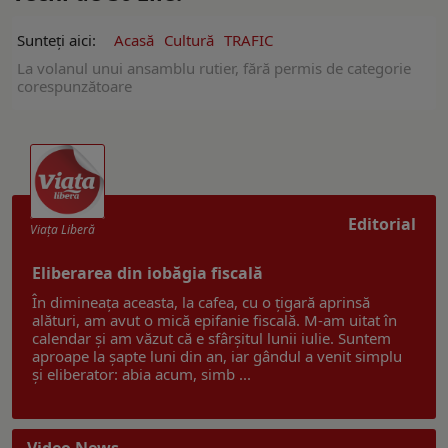
Sunteți aici:
Acasă
Cultură
TRAFIC
La volanul unui ansamblu rutier, fără permis de categorie
corespunzătoare
Editorial
Viaţa Liberă
Eliberarea din iobăgia fiscală
În dimineața aceasta, la cafea, cu o țigară aprinsă
alături, am avut o mică epifanie fiscală. M-am uitat în
calendar și am văzut că e sfârșitul lunii iulie. Suntem
aproape la șapte luni din an, iar gândul a venit simplu
și eliberator: abia acum, simb ...