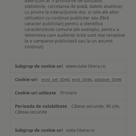
date (cum ar fi profilurile de utilizator,
statisticile, cercetarea de piață, datele analitice)
cu privire la interacțiunile dvs. și cele ale altor
utilizatori cu conținut publicitar sau (fără
caracter publicitar) pentru a identifica
caracteristicile comune (de exemplu, pentru a
determina care audiențe țintă sunt mai receptive
la o campanie publicitară sau la un anumit
conținut).
Măsurare
www.viata-libera.ro
și
analiză
evid_set_0046
,
evid_0046
,
adptset_0046
Primare
Câteva secunde, 90 zile,
Câteva secunde
viata-libera.ro