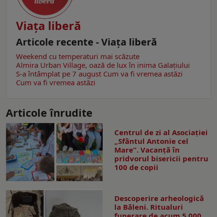
Viaţa liberă
Articole recente - Viaţa liberă
Weekend cu temperaturi mai scăzute
Almira Urban Village, oază de lux în inima Galațiului
S-a întâmplat pe 7 august
Cum va fi vremea astăzi
Cum va fi vremea astăzi
Articole înrudite
Centrul de zi al Asociației
„Sfântul Antonie cel
Mare”. Vacanță în
pridvorul bisericii pentru
100 de copii
Descoperire arheologică
la Băleni. Ritualuri
funerare de acum 5.000