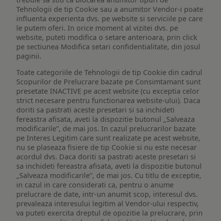
Tehnologii de tip Cookie sau a anumitor Vendor-i poate
influenta experienta dvs. pe website si serviciile pe care
le putem oferi. In orice moment al vizitei dvs. pe
website, puteti modifica o setare anterioara, prin click
pe sectiunea Modifica setari confidentialitate, din josul
paginii.
Toate categoriile de Tehnologii de tip Cookie din cadrul
Scopurilor de Prelucrare bazate pe Consimtamant sunt
presetate INACTIVE pe acest website (cu exceptia celor
strict necesare pentru functionarea website-ului). Daca
doriti sa pastrati aceste presetari si sa inchideti
fereastra afisata, aveti la dispozitie butonul „Salveaza
modificarile”, de mai jos. In cazul prelucrarilor bazate
pe Interes Legitim care sunt realizate pe acest website,
nu se plaseaza fisiere de tip Cookie si nu este necesar
acordul dvs. Daca doriti sa pastrati aceste presetari si
sa inchideti fereastra afisata, aveti la dispozitie butonul
„Salveaza modificarile”, de mai jos. Cu titlu de exceptie,
in cazul in care considerati ca, pentru o anume
prelucrare de date, intr-un anumit scop, interesul dvs.
prevaleaza interesului legitim al Vendor-ului respectiv,
va puteti exercita dreptul de opozitie la prelucrare, prin