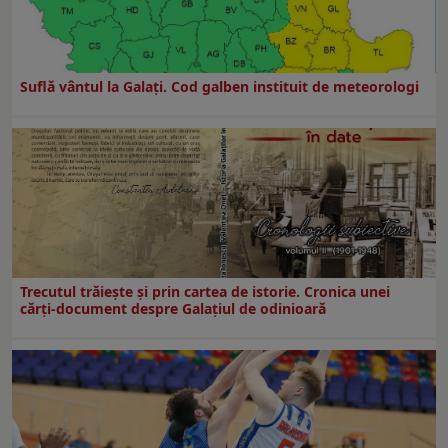
Suflă vântul la Galaţi. Cod galben instituit de meteorologi
Trecutul trăiește și prin cartea de istorie. Cronica unei
cărți-document despre Galațiul de odinioară