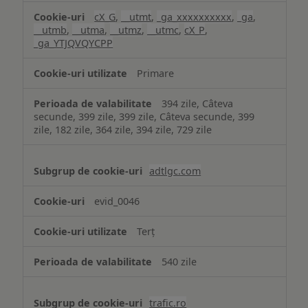
cX_G
,
__utmt
,
_ga_xxxxxxxxxx
,
_ga
,
__utmb
,
__utma
,
__utmz
,
__utmc
,
cX_P
,
_ga_YTJQVQYCPP
Primare
394 zile, Câteva
secunde, 399 zile, 399 zile, Câteva secunde, 399
zile, 182 zile, 364 zile, 394 zile, 729 zile
adtlgc.com
evid_0046
Terț
540 zile
trafic.ro