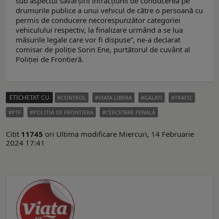
sub aspectul săvârşirii infracţiunii de conducerea pe
drumurile publice a unui vehicul de către o persoană cu
permis de conducere necorespunzător categoriei
vehiculului respectiv, la finalizare urmând a se lua
măsurile legale care vor fi dispuse”, ne-a declarat
comisar de poliție Sorin Ene, purtătorul de cuvânt al
Poliției de Frontieră.
ETICHETAT CU
CONTROL
VIATA LIBERA
GALATI
TRAFIC
PTF
POLITIA DE FRONTIERA
CERCETARE PENALĂ
Citit
11745
ori
Ultima modificare Miercuri, 14 Februarie
2024 17:41