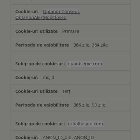
OptanonConsent
,
OptanonAlertBoxClosed
Primare
364 zile, 364 zile
quantserve.com
mc, d
Terț
365 zile, 90 zile
tribalfusion.com
ANON_ID_old, ANON_ID