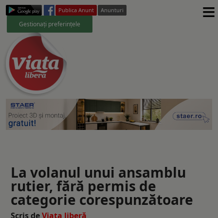
≡
Publica Anunt
Anunturi
Gestionați preferințele
La volanul unui ansamblu
rutier, fără permis de
categorie corespunzătoare
Scris de
Viaţa liberă