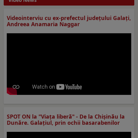
Video News
Videointerviu cu ex-prefectul judeţului Galaţi,
Andreea Anamaria Naggar
SPOT ON la "Viaţa liberă" - De la Chișinău la
Dunăre. Galațiul, prin ochii basarabenilor