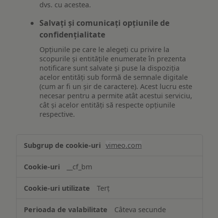
dvs. cu acestea.
Salvați și comunicați opțiunile de
confidențialitate
Opțiunile pe care le alegeți cu privire la
scopurile și entitățile enumerate în prezenta
notificare sunt salvate și puse la dispoziția
acelor entități sub formă de semnale digitale
(cum ar fi un șir de caractere). Acest lucru este
necesar pentru a permite atât acestui serviciu,
cât și acelor entități să respecte opțiunile
respective.
Asigurarea
vimeo.com
funcționalităților
website-
__cf_bm
ului
Terț
Câteva secunde