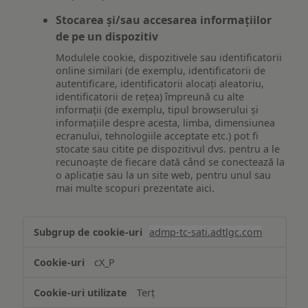
Stocarea și/sau accesarea informațiilor
de pe un dispozitiv
Modulele cookie, dispozitivele sau identificatorii
online similari (de exemplu, identificatorii de
autentificare, identificatorii alocați aleatoriu,
identificatorii de rețea) împreună cu alte
informații (de exemplu, tipul browserului și
informațiile despre acesta, limba, dimensiunea
ecranului, tehnologiile acceptate etc.) pot fi
stocate sau citite pe dispozitivul dvs. pentru a le
recunoaște de fiecare dată când se conectează la
o aplicație sau la un site web, pentru unul sau
mai multe scopuri prezentate aici.
Stocarea
admp-tc-sati.adtlgc.com
și/sau
accesarea
cX_P
informațiilor
de
Terț
pe