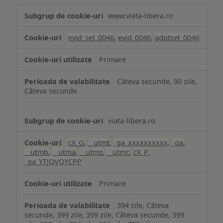
Măsurare
www.viata-libera.ro
și
analiză
evid_set_0046
,
evid_0046
,
adptset_0046
Primare
Câteva secunde, 90 zile,
Câteva secunde
viata-libera.ro
cX_G
,
__utmt
,
_ga_xxxxxxxxxx
,
_ga
,
__utmb
,
__utma
,
__utmz
,
__utmc
,
cX_P
,
_ga_YTJQVQYCPP
Primare
394 zile, Câteva
secunde, 399 zile, 399 zile, Câteva secunde, 399