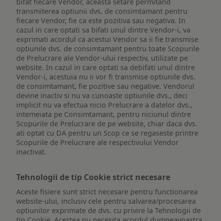
bifat fiecare Vendor, aceasta setare permitand
transmiterea optiunii dvs. de consimtamant pentru
fiecare Vendor, fie ca este pozitiva sau negativa. In
cazul in care optati sa bifati unul dintre Vendor-i, va
exprimati acordul ca acestui Vendor sa ii fie transmise
optiunile dvs. de consimtamant pentru toate Scopurile
de Prelucrare ale Vendor-ului respectiv, utilizate pe
website. In cazul in care optati sa debifati unul dintre
Vendor-i, acestuia nu ii vor fi transmise optiunile dvs.
de consimtamant, fie pozitive sau negative. Vendorul
devine inactiv si nu va cunoaste optiunile dvs., deci
implicit nu va efectua nicio Prelucrare a datelor dvs.,
intemeiata pe Consimtamant, pentru niciunul dintre
Scopurile de Prelucrare de pe website, chiar daca dvs.
ati optat cu DA pentru un Scop ce se regaseste printre
Scopurile de Prelucrare ale respectivului Vendor
inactivat.
Tehnologii de tip Cookie strict necesare
Aceste fisiere sunt strict necesare pentru functionarea
website-ului, inclusiv cele pentru salvarea/procesarea
optiunilor exprimate de dvs. cu privire la Tehnologii de
tip Cookie. Acestea nu necesita acordul dumneavoastra