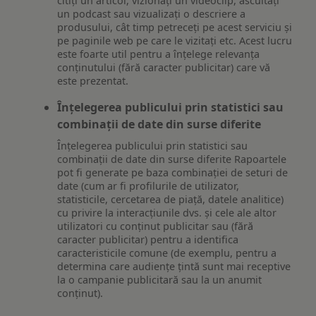
citiți un articol, vizionați un videoclip, ascultați
un podcast sau vizualizați o descriere a
produsului, cât timp petreceți pe acest serviciu și
pe paginile web pe care le vizitați etc. Acest lucru
este foarte util pentru a înțelege relevanța
conținutului (fără caracter publicitar) care vă
este prezentat.
Înțelegerea publicului prin statistici sau
combinații de date din surse diferite
Înțelegerea publicului prin statistici sau
combinații de date din surse diferite Rapoartele
pot fi generate pe baza combinației de seturi de
date (cum ar fi profilurile de utilizator,
statisticile, cercetarea de piață, datele analitice)
cu privire la interacțiunile dvs. și cele ale altor
utilizatori cu conținut publicitar sau (fără
caracter publicitar) pentru a identifica
caracteristicile comune (de exemplu, pentru a
determina care audiențe țintă sunt mai receptive
la o campanie publicitară sau la un anumit
conținut).