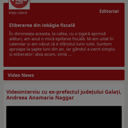
Editorial
Viaţa Liberă
Eliberarea din iobăgia fiscală
În dimineața aceasta, la cafea, cu o țigară aprinsă
alături, am avut o mică epifanie fiscală. M-am uitat în
calendar și am văzut că e sfârșitul lunii iulie. Suntem
aproape la șapte luni din an, iar gândul a venit simplu
și eliberator: abia acum, simb ...
Video News
Videointerviu cu ex-prefectul judeţului Galaţi,
Andreea Anamaria Naggar