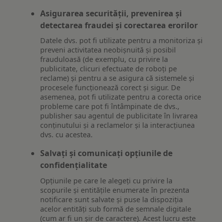
Asigurarea securității, prevenirea și
detectarea fraudei și corectarea erorilor
Datele dvs. pot fi utilizate pentru a monitoriza și
preveni activitatea neobișnuită și posibil
frauduloasă (de exemplu, cu privire la
publicitate, clicuri efectuate de roboți pe
reclame) și pentru a se asigura că sistemele și
procesele funcționează corect și sigur. De
asemenea, pot fi utilizate pentru a corecta orice
probleme care pot fi întâmpinate de dvs.,
publisher sau agentul de publicitate în livrarea
conținutului și a reclamelor și la interacțiunea
dvs. cu acestea.
Salvați și comunicați opțiunile de
confidențialitate
Opțiunile pe care le alegeți cu privire la
scopurile și entitățile enumerate în prezenta
notificare sunt salvate și puse la dispoziția
acelor entități sub formă de semnale digitale
(cum ar fi un șir de caractere). Acest lucru este