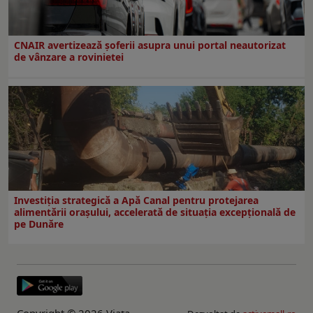
CNAIR avertizează șoferii asupra unui portal neautorizat
de vânzare a rovinietei
Investiția strategică a Apă Canal pentru protejarea
alimentării orașului, accelerată de situația excepțională de
pe Dunăre