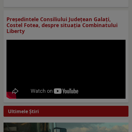
Preşedintele Consiliului Judeţean Galaţi,
Costel Fotea, despre situaţia Combinatului
Liberty
Ultimele Ştiri