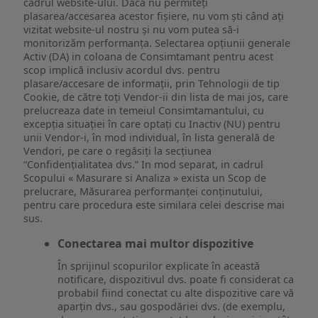
cadrul website-ului. Dacă nu permiteți
plasarea/accesarea acestor fișiere, nu vom ști când ați
vizitat website-ul nostru și nu vom putea să-i
monitorizăm performanța. Selectarea opțiunii generale
Activ (DA) in coloana de Consimtamant pentru acest
scop implică inclusiv acordul dvs. pentru
plasare/accesare de informații, prin Tehnologii de tip
Cookie, de către toți Vendor-ii din lista de mai jos, care
prelucreaza date in temeiul Consimtamantului, cu
excepția situației în care optați cu Inactiv (NU) pentru
unii Vendor-i, în mod individual, în lista generală de
Vendori, pe care o regăsiți la secțiunea
“Confidențialitatea dvs.” In mod separat, in cadrul
Scopului « Masurare si Analiza » exista un Scop de
prelucrare, Măsurarea performanței conținutului,
pentru care procedura este similara celei descrise mai
sus.
Conectarea mai multor dispozitive
În sprijinul scopurilor explicate în această
notificare, dispozitivul dvs. poate fi considerat ca
probabil fiind conectat cu alte dispozitive care vă
aparțin dvs., sau gospodăriei dvs. (de exemplu,