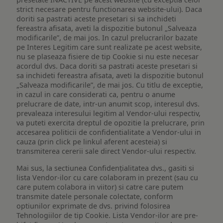
strict necesare pentru functionarea website-ului). Daca
doriti sa pastrati aceste presetari si sa inchideti
fereastra afisata, aveti la dispozitie butonul „Salveaza
modificarile”, de mai jos. In cazul prelucrarilor bazate
pe Interes Legitim care sunt realizate pe acest website,
nu se plaseaza fisiere de tip Cookie si nu este necesar
acordul dvs. Daca doriti sa pastrati aceste presetari si
sa inchideti fereastra afisata, aveti la dispozitie butonul
„Salveaza modificarile”, de mai jos. Cu titlu de exceptie,
in cazul in care considerati ca, pentru o anume
prelucrare de date, intr-un anumit scop, interesul dvs.
prevaleaza interesului legitim al Vendor-ului respectiv,
va puteti exercita dreptul de opozitie la prelucrare, prin
accesarea politicii de confidentialitate a Vendor-ului in
cauza (prin click pe linkul aferent acesteia) si
transmiterea cererii sale direct Vendor-ului respectiv.
Mai sus, la sectiunea Confidențialitatea dvs., gasiti si
lista Vendor-ilor cu care colaboram in prezent (sau cu
care putem colabora in viitor) si catre care putem
transmite datele personale colectate, conform
optiunilor exprimate de dvs. privind folosirea
Tehnologiilor de tip Cookie. Lista Vendor-ilor are pre-