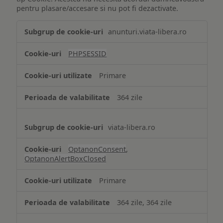
pentru plasare/accesare si nu pot fi dezactivate.
Tehnologii
anunturi.viata-libera.ro
de
tip
PHPSESSID
Cookie
strict
Primare
necesare
364 zile
viata-libera.ro
OptanonConsent
,
OptanonAlertBoxClosed
Primare
364 zile, 364 zile