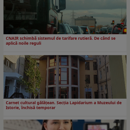
CNAIR schimbă sistemul de tarifare rutieră. De când se
aplică noile reguli
Carnet cultural gălăţean. Secţia Lapidarium a Muzeului de
Istorie, închisă temporar