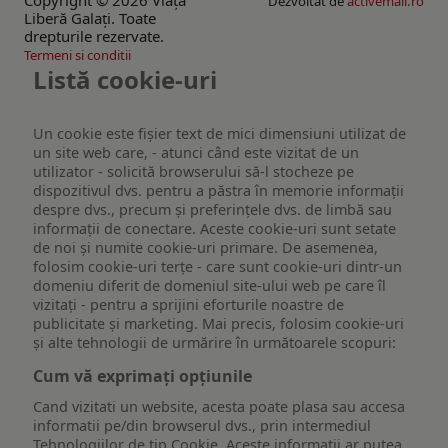
Copyright © 2026 Viaţa
Dezvoltat de
activemall.ro
Liberă Galaţi. Toate
drepturile rezervate.
Termeni si conditii
Listă cookie-uri
Un cookie este fişier text de mici dimensiuni utilizat de
un site web care, - atunci când este vizitat de un
utilizator - solicită browserului să-l stocheze pe
dispozitivul dvs. pentru a păstra în memorie informații
despre dvs., precum și preferințele dvs. de limbă sau
informații de conectare. Aceste cookie-uri sunt setate
de noi și numite cookie-uri primare. De asemenea,
folosim cookie-uri terțe - care sunt cookie-uri dintr-un
domeniu diferit de domeniul site-ului web pe care îl
vizitați - pentru a sprijini eforturile noastre de
publicitate și marketing. Mai precis, folosim cookie-uri
și alte tehnologii de urmărire în următoarele scopuri:
Cum vă exprimați opțiunile
Cand vizitati un website, acesta poate plasa sau accesa
informatii pe/din browserul dvs., prin intermediul
Tehnologiilor de tip Cookie. Aceste informatii ar putea