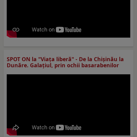
SPOT ON la "Viaţa liberă" - De la Chișinău la
Dunăre. Galațiul, prin ochii basarabenilor