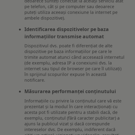
deoarece sunteți conectat la același serviciu atât
pe telefon, cât și pe computer sau deoarece
puteți utiliza aceeași conexiune la internet pe
ambele dispozitive).
Identificarea dispozitivelor pe baza
informațiilor transmise automat
Dispozitivul dvs. poate fi diferențiat de alte
dispozitive pe baza informațiilor pe care le
trimite automat atunci când accesează internetul
(de exemplu, adresa IP a conexiunii dvs. la
internet sau tipul de browser pe care îl utilizați)
în sprijinul scopurilor expuse în această
notificare.
Măsurarea performanței conținutului
Informațiile cu privire la conținutul care vă este
prezentat și la modul în care interacționați cu
acesta pot fi utilizate pentru a stabili dacă, de
exemplu, conținutul (fără caracter publicitar) a
ajuns la publicul vizat și dacă corespunde
intereselor dvs. De exemplu, indiferent dacă