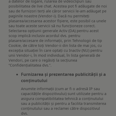
a datelor de logare, rularea de videoclipuri sau
posibilitatea de live chat. Acestea pot fi adăugate de noi
sau de furnizori terți ale căror servicii le-am adăugat pe
paginile noastre (Vendor-i). Dacă nu permiteți
plasarea/accesarea acestor fișiere, este posibil ca unele
sau toate aceste servicii să nu funcționeze corect.
Selectarea opțiunii generale Activ (DA) pentru acest
scop implică inclusiv acordul dvs. pentru
plasare/accesare de informații, prin Tehnologii de tip
Cookie, de către toți Vendor-ii din lista de mai jos, cu
excepția situației în care optați cu Inactiv (NU) pentru
unii Vendor-i, în mod individual, în lista generală de
Vendori, pe care o regăsiți la secțiunea
“Confidențialitatea dvs.”.
Furnizarea și prezentarea publicității și a
conținutului
Anumite informații (cum ar fi o adresă IP sau
capacitățile dispozitivului) sunt utilizate pentru a
asigura compatibilitatea tehnică a conținutului
sau a publicității și pentru a facilita transmiterea
conținutului sau a reclamei către dispozitivul
dvs.