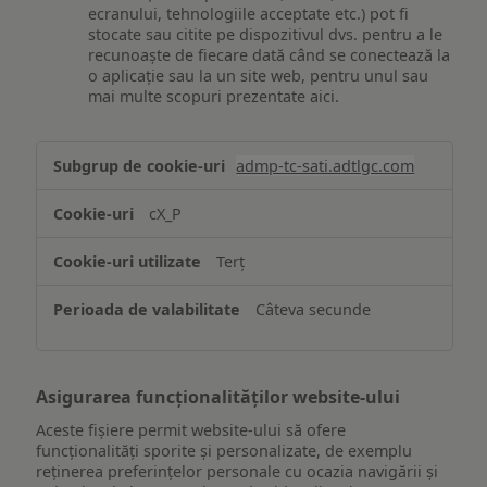
ecranului, tehnologiile acceptate etc.) pot fi
stocate sau citite pe dispozitivul dvs. pentru a le
recunoaște de fiecare dată când se conectează la
o aplicație sau la un site web, pentru unul sau
mai multe scopuri prezentate aici.
Stocarea
admp-tc-sati.adtlgc.com
și/sau
accesarea
cX_P
informațiilor
de
Terț
pe
un
Câteva secunde
dispozitiv
Asigurarea funcționalităților website-ului
Aceste fișiere permit website-ului să ofere
funcționalități sporite și personalizate, de exemplu
reţinerea preferinţelor personale cu ocazia navigării și