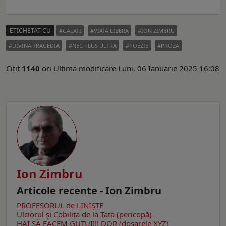
ETICHETAT CU
GALATI
VIATA LIBERA
ION ZIMBRU
DIVINA TRAGEDIA
NEC PLUS ULTRA
POEZIE
PROZA
Citit
1140
ori
Ultima modificare Luni, 06 Ianuarie 2025 16:08
Ion Zimbru
Articole recente - Ion Zimbru
PROFESORUL de LINIȘTE
Ulciorul şi Cobiliţa de la Tata (pericopă)
HAI SĂ FACEM GUTUI!!!
DOR (dosarele XYZ)