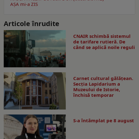
AŞA mi-a ZIS
Articole înrudite
CNAIR schimbă sistemul
de tarifare rutieră. De
când se aplică noile reguli
Carnet cultural gălăţean.
Secţia Lapidarium a
Muzeului de Istorie,
închisă temporar
S-a întâmplat pe 8 august