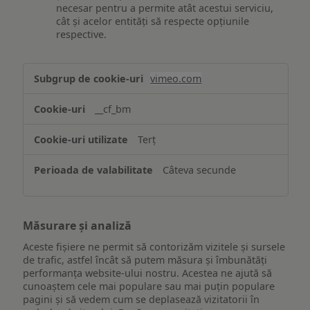
necesar pentru a permite atât acestui serviciu,
cât și acelor entități să respecte opțiunile
respective.
Asigurarea
vimeo.com
funcționalităților
website-
__cf_bm
ului
Terț
Câteva secunde
Măsurare și analiză
Aceste fișiere ne permit să contorizăm vizitele și sursele
de trafic, astfel încât să putem măsura și îmbunătăți
performanța website-ului nostru. Acestea ne ajută să
cunoaștem cele mai populare sau mai puțin populare
pagini și să vedem cum se deplasează vizitatorii în