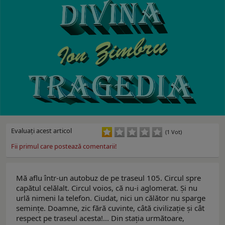
Evaluaţi acest articol
(1 Vot)
Fii primul care postează comentarii!
Mă aflu într-un autobuz de pe traseul 105. Circul spre
capătul celălalt. Circul voios, că nu-i aglomerat. Şi nu
urlă nimeni la telefon. Ciudat, nici un călător nu sparge
seminţe. Doamne, zic fără cuvinte, câtă civilizaţie şi cât
respect pe traseul acesta!... Din staţia următoare,