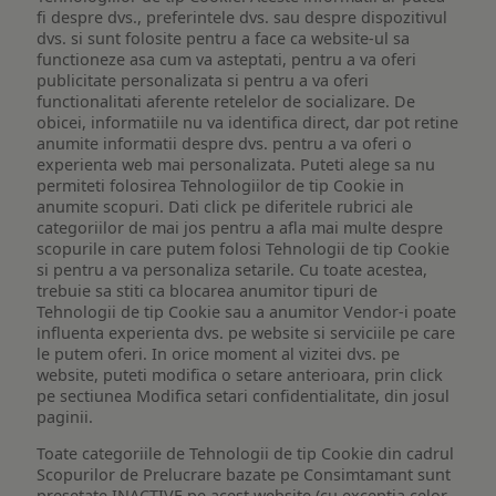
fi despre dvs., preferintele dvs. sau despre dispozitivul
dvs. si sunt folosite pentru a face ca website-ul sa
functioneze asa cum va asteptati, pentru a va oferi
publicitate personalizata si pentru a va oferi
functionalitati aferente retelelor de socializare. De
obicei, informatiile nu va identifica direct, dar pot retine
anumite informatii despre dvs. pentru a va oferi o
experienta web mai personalizata. Puteti alege sa nu
permiteti folosirea Tehnologiilor de tip Cookie in
anumite scopuri. Dati click pe diferitele rubrici ale
categoriilor de mai jos pentru a afla mai multe despre
scopurile in care putem folosi Tehnologii de tip Cookie
si pentru a va personaliza setarile. Cu toate acestea,
trebuie sa stiti ca blocarea anumitor tipuri de
Tehnologii de tip Cookie sau a anumitor Vendor-i poate
influenta experienta dvs. pe website si serviciile pe care
le putem oferi. In orice moment al vizitei dvs. pe
website, puteti modifica o setare anterioara, prin click
pe sectiunea Modifica setari confidentialitate, din josul
paginii.
Toate categoriile de Tehnologii de tip Cookie din cadrul
Scopurilor de Prelucrare bazate pe Consimtamant sunt
presetate INACTIVE pe acest website (cu exceptia celor