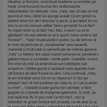
năvalnic şi feminin, urcă două madame cu ochelari pe
freză. Urcă huruind tocmai din străfundurile
măruntaielor lor delicate. Una: „Fato, stai să vezi ce mă
spurcă al meu, când voi ajunge acasă! Că am greşit cu
tabelul ăsta! Da’ dă-l dracului şi pe el, şi pe tabel! Eu nu
ştiu la ce mă consum atâta! Tare-s proastă! Tu ce faci?
Te-mpaci bine cu-al tău? Hei, fato, n-auzi? La ce te
gândeşti? Nu eşti atentă la ce-ţi spun? Oare unde-ţi stă
mintea?”... ”Fata” muştruluită-n public nu dă semne că
ar vrea să participe la „socializarea” asta savantă,
coerentă şi încărcată cu semnificaţii de interes general.
„Fata” cu tabelul are capul vopsit juma-juma: jumătate-i
galben-tutun şi jumătate-i verde-pelin. Cealaltă-i invers.
Îmi vine să cred că amândouă sunt deştepte sub
acoperire. Clefăie gumă şi tastează nişte aparate mari
cât fundul de tăiat frunze la câini. Una continuă: „Fato,
te-am întrebat ceva! De ce nu răspunzi? O faci pe
isteaţa? Vezi că mă şucăresc pe viaţa ta, şi-i vai şi-amar
cu tine!”... Cealaltă scoate guma din cavitate, o face
gogoloi şi o lipeşte de marginea geamului. Şi urlă: „Ia
mai lasă-mă, fă, în puii mei! Ce tot mă f...reci la
melodie? Ai greşit fiindcă eşti proastă, nu de alta! Şi ce
te consumi atâta pentru pămpălăul de-acasă? Ce-o să-ţi