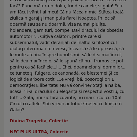
facă? Pune mătura-n doliu, tunde câinele, şi gata! Eu i-
am făcut vânt l-al meu! Că nu făcea nimic! Stătea toată
ziulica-n garaj şi manipula fiare! Noaptea, în loc să
doarmă sau să nu doarmă, visa numai piuliţe,
holendere, garnituri, pompe! Dă-l dracului de obsedat
automotor!”... Câţiva călători, printre care şi
subsemnatul, vădit deranjaţi de înaltul şi filozoficul
dialog interuman femeiesc, încearcă să le oprească, să
le mute atenţia înspre bunul simţ, să le dea mai încet,
să le dea mai încolo, să le spună că nu-i frumos ce pot
pentru ca să facă ele...!... Ehei, doamnelor şi domnilor...
ce tunete şi fulgere, ce canonadă, ce blesteme! Şi ce
logică de arbore cotit: „Ce vreţi, bă, boşorogilor! E
democraţie! E libertate! Nu vă convine? Staţi la naiba,
acasă! ’Ţi-ai dracului cu eleganţa şi respectul vostru, cu
tot!”... Gata, îmi zic fără cuvinte, nu mai circul cu 105!
Circul cu altele! Ştiţi vreun autobuz/traseu cu linişte-n
Galaţi?
Divina Tragedia, Colecție
NEC PLUS ULTRA, Colecție