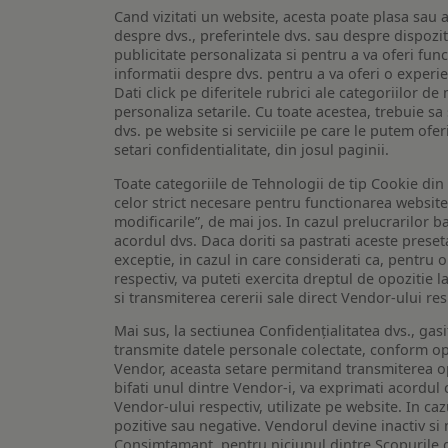
Cand vizitati un website, acesta poate plasa sau a
despre dvs., preferintele dvs. sau despre dispozit
publicitate personalizata si pentru a va oferi func
informatii despre dvs. pentru a va oferi o experi
Dati click pe diferitele rubrici ale categoriilor 
personaliza setarile. Cu toate acestea, trebuie s
dvs. pe website si serviciile pe care le putem ofer
setari confidentialitate, din josul paginii.
Toate categoriile de Tehnologii de tip Cookie di
celor strict necesare pentru functionarea website-u
modificarile”, de mai jos. In cazul prelucrarilor 
acordul dvs. Daca doriti sa pastrati aceste presetar
exceptie, in cazul in care considerati ca, pentru 
respectiv, va puteti exercita dreptul de opozitie l
si transmiterea cererii sale direct Vendor-ului res
Mai sus, la sectiunea Confidențialitatea dvs., gas
transmite datele personale colectate, conform opt
Vendor, aceasta setare permitand transmiterea opt
bifati unul dintre Vendor-i, va exprimati acordul
Vendor-ului respectiv, utilizate pe website. In caz
pozitive sau negative. Vendorul devine inactiv si 
Consimtamant, pentru niciunul dintre Scopurile d