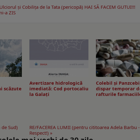
Ulciorul şi Cobiliţa de la Tata (pericopă)
HAI SĂ FACEM GUTUI!!!
i-a ZIS
Avertizare hidrologică
Colebil și Panzcebi
i scăzute
imediată: Cod portocaliu
dispar temporar d
la Galaţi
rafturile farmaciil
 de Sud)
RE/FACEREA LUMII (pentru cititoarea Adela Barbu -
Respect!) »
lele mai vechi de 30 zile.