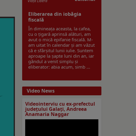
Viaţa Liberă
Eliberarea din iobăgia
fiscală
În dimineața aceasta, la cafea,
cu o țigară aprinsă alături, am
avut o mică epifanie fiscală. M-
am uitat în calendar și am văzut
că e sfârșitul lunii iulie. Suntem
aproape la șapte luni din an, iar
gândul a venit simplu și
eliberator: abia acum, simb ...
Video News
Videointerviu cu ex-prefectul
judeţului Galaţi, Andreea
Anamaria Naggar