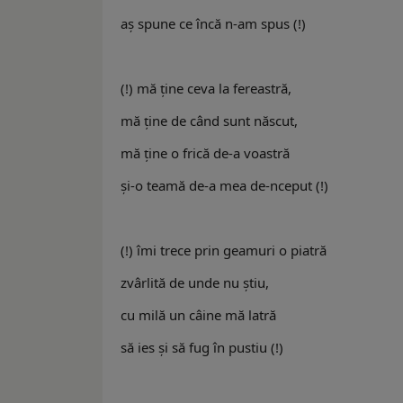
aş spune ce încă n-am spus (!)
(!) mă ţine ceva la fereastră,
mă ţine de când sunt născut,
mă ţine o frică de-a voastră
şi-o teamă de-a mea de-nceput (!)
(!) îmi trece prin geamuri o piatră
zvârlită de unde nu ştiu,
cu milă un câine mă latră
să ies şi să fug în pustiu (!)