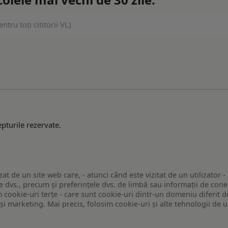
ru toți cititorii VL)
pturile rezervate.
zat de un site web care, - atunci când este vizitat de un utilizator -
 dvs., precum și preferințele dvs. de limbă sau informații de conec
ookie-uri terțe - care sunt cookie-uri dintr-un domeniu diferit de 
e și marketing. Mai precis, folosim cookie-uri și alte tehnologii de