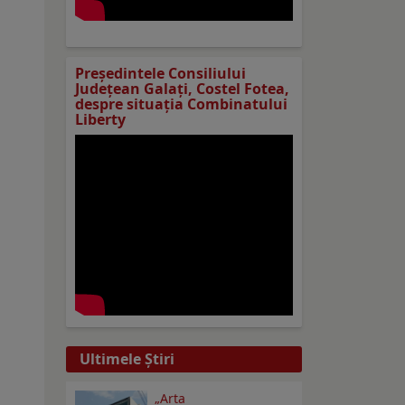
Preşedintele Consiliului
Judeţean Galaţi, Costel Fotea,
despre situaţia Combinatului
Liberty
Ultimele Ştiri
„Arta