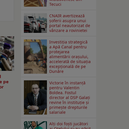
Tecuci
CNAIR avertizează
șoferii asupra unui
portal neautorizat de
vânzare a rovinietei
Investiția strategică
a Apă Canal pentru
protejarea
alimentării orașului,
accelerată de situația
excepțională de pe
Dunăre
l
e pe
Victorie în instanță
or
pentru Valentin
Boldea. Fostul
director al DSP Galați
revine în instituție și
primește drepturile
salariale
Alți doi foști jucători
ai Oțelului și-au găsit