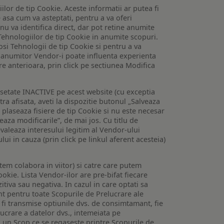
lor de tip Cookie. Aceste informatii ar putea fi
e asa cum va asteptati, pentru a va oferi
 nu va identifica direct, dar pot retine anumite
Tehnologiilor de tip Cookie in anumite scopuri.
losi Tehnologii de tip Cookie si pentru a va
 a anumitor Vendor-i poate influenta experienta
are anterioara, prin click pe sectiunea Modifica
setate INACTIVE pe acest website (cu exceptia
tra afisata, aveti la dispozitie butonul „Salveaza
e plaseaza fisiere de tip Cookie si nu este necesar
veaza modificarile”, de mai jos. Cu titlu de
valeaza interesului legitim al Vendor-ului
lui in cauza (prin click pe linkul aferent acesteia)
utem colabora in viitor) si catre care putem
okie. Lista Vendor-ilor are pre-bifat fiecare
iva sau negativa. In cazul in care optati sa
nt pentru toate Scopurile de Prelucrare ale
or fi transmise optiunile dvs. de consimtamant, fie
lucrare a datelor dvs., intemeiata pe
 un Scop ce se regaseste printre Scopurile de