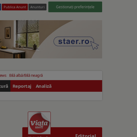
Gestionați preferințele
Publica Anunt
Anunturi
News
Bilă albă/Bilă neagră
tură
Reportaj
Analiză
Editorial