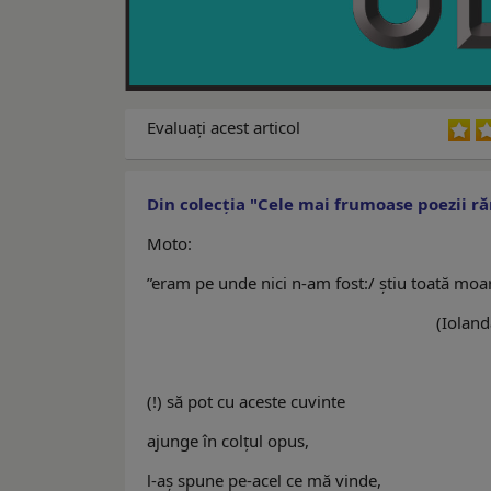
Evaluaţi acest articol
Din colecția "Cele mai frumoase poezii r
Moto:
”eram pe unde nici n-am fost:/ știu toată moar
(Iolanda Crem
(!) să pot cu aceste cuvinte
ajunge în colţul opus,
l-aş spune pe-acel ce mă vinde,