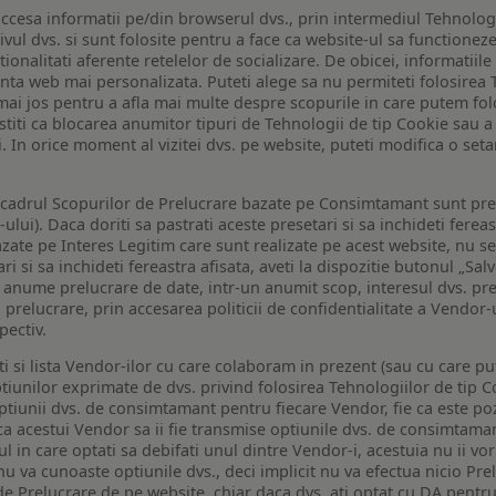
ccesa informatii pe/din browserul dvs., prin intermediul Tehnologii
ivul dvs. si sunt folosite pentru a face ca website-ul sa functionez
tionalitati aferente retelelor de socializare. De obicei, informatiile
enta web mai personalizata. Puteti alege sa nu permiteti folosirea 
de mai jos pentru a afla mai multe despre scopurile in care putem fo
a stiti ca blocarea anumitor tipuri de Tehnologii de tip Cookie sau
i. In orice moment al vizitei dvs. pe website, puteti modifica o set
n cadrul Scopurilor de Prelucrare bazate pe Consimtamant sunt pre
lui). Daca doriti sa pastrati aceste presetari si sa inchideti fereas
bazate pe Interes Legitim care sunt realizate pe acest website, nu s
i si sa inchideti fereastra afisata, aveti la dispozitie butonul „Sal
o anume prelucrare de date, intr-un anumit scop, interesul dvs. pre
a prelucrare, prin accesarea politicii de confidentialitate a Vendor-u
pectiv.
iti si lista Vendor-ilor cu care colaboram in prezent (sau cu care p
iunilor exprimate de dvs. privind folosirea Tehnologiilor de tip Co
iunii dvs. de consimtamant pentru fiecare Vendor, fie ca este pozit
 ca acestui Vendor sa ii fie transmise optiunile dvs. de consimtama
ul in care optati sa debifati unul dintre Vendor-i, acestuia nu ii v
nu va cunoaste optiunile dvs., deci implicit nu va efectua nicio Pre
e Prelucrare de pe website, chiar daca dvs. ati optat cu DA pentru