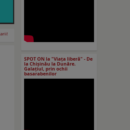
rii!
SPOT ON la "Viaţa liberă" - De
la Chișinău la Dunăre.
Galațiul, prin ochii
basarabenilor