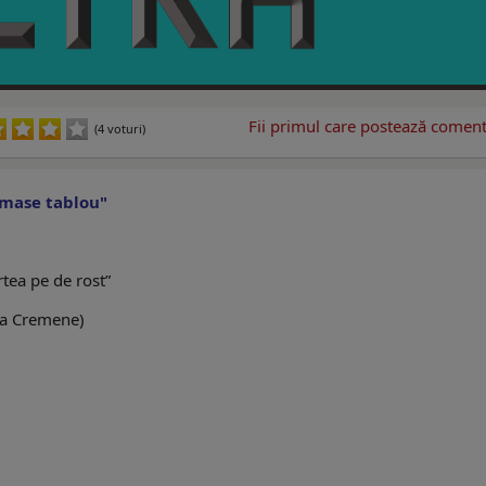
Fii primul care postează comenta
(4 voturi)
ămase tablou"
tea pe de rost”
ene)