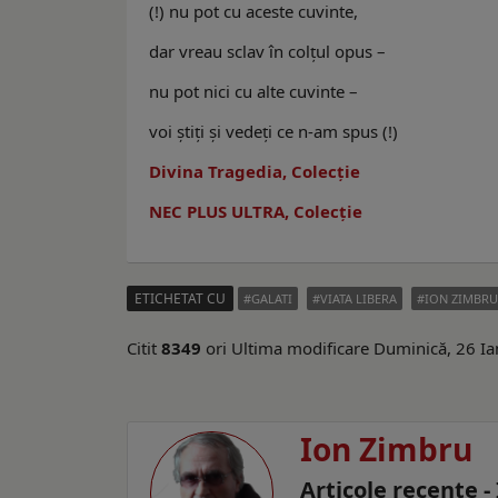
(!) nu pot cu aceste cuvinte,
dar vreau sclav în colţul opus –
nu pot nici cu alte cuvinte –
voi ştiţi şi vedeţi ce n-am spus (!)
Divina Tragedia, Colecție
NEC PLUS ULTRA, Colecție
ETICHETAT CU
GALATI
VIATA LIBERA
ION ZIMBRU
Citit
8349
ori
Ultima modificare Duminică, 26 I
Ion Zimbru
Articole recente 