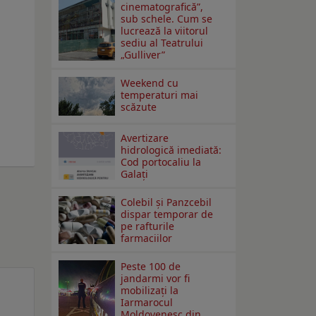
cinematografică”,
sub schele. Cum se
lucrează la viitorul
sediu al Teatrului
„Gulliver”
Weekend cu
temperaturi mai
scăzute
Avertizare
hidrologică imediată:
Cod portocaliu la
Galaţi
Colebil și Panzcebil
dispar temporar de
pe rafturile
farmaciilor
Peste 100 de
jandarmi vor fi
mobilizați la
Iarmarocul
Moldovenesc din