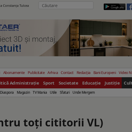
ila Constanţa Tulcea
i
Abonamente
Publicitate
Arhiva
Contact
Redacția
Bani Europeni
Video 
itică Administrație
Sport
Societate
Educație
Justiție
Cul
Diaspora
Magazin
TV Mania
Utile
Sfaturi
Unde Mergem
u toți cititorii VL)