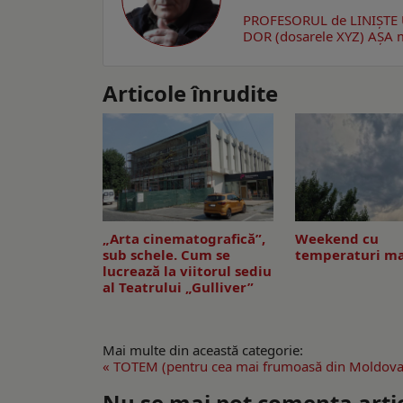
PROFESORUL de LINIȘTE
DOR (dosarele XYZ)
AŞA m
Articole înrudite
„Arta cinematografică”,
Weekend cu
sub schele. Cum se
temperaturi ma
lucrează la viitorul sediu
al Teatrului „Gulliver”
Mai multe din această categorie:
« TOTEM (pentru cea mai frumoasă din Moldova
Nu se mai pot comenta artico