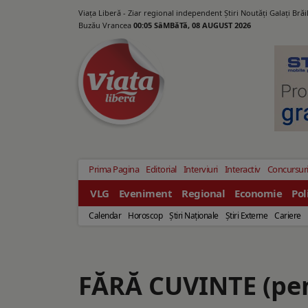
Viața Liberă - Ziar regional independent Știri Noutăți Galaţi Bră
Buzău Vrancea
00:05 SâMBăTă, 08 AUGUST 2026
Prima Pagina
Editorial
Interviuri
Interactiv
Concursur
VLG
Eveniment
Regional
Economie
Pol
Calendar
Horoscop
Ştiri Naţionale
Ştiri Externe
Cariere
FĂRĂ CUVINTE (pentr