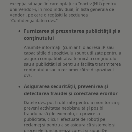
excepția situației în care optați cu Inactiv (NU) pentru
unii Vendor-i, în mod individual, în lista generală de
Vendori, pe care o regăsiți la secțiunea
“Confidențialitatea dvs.”.
Furnizarea și prezentarea publicității și a
conținutului
Anumite informații (cum ar fi o adresă IP sau
capacitățile dispozitivului) sunt utilizate pentru a
asigura compatibilitatea tehnică a conținutului
sau a publicității și pentru a facilita transmiterea
conținutului sau a reclamei către dispozitivul
dvs.
Asigurarea securității, prevenirea și
detectarea fraudei și corectarea erorilor
Datele dvs. pot fi utilizate pentru a monitoriza și
preveni activitatea neobișnuită și posibil
frauduloasă (de exemplu, cu privire la
publicitate, clicuri efectuate de roboți pe
reclame) și pentru a se asigura că sistemele și
procesele funcționează corect și sigur. De