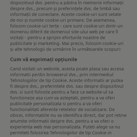
dispozitivul dvs. pentru a păstra în memorie informații
despre dvs., precum și preferințele dvs. de limbă sau
informații de conectare. Aceste cookie-uri sunt setate
de noi și numite cookie-uri primare. De asemenea,
folosim cookie-uri terțe - care sunt cookie-uri dintr-un
domeniu diferit de domeniul site-ului web pe care îl
vizitați - pentru a sprijini eforturile noastre de
publicitate și marketing. Mai precis, folosim cookie-uri
și alte tehnologii de urmărire în următoarele scopuri:
Cum vă exprimați opțiunile
Cand vizitati un website, acesta poate plasa sau accesa
informatii pe/din browserul dvs., prin intermediul
Tehnologiilor de tip Cookie. Aceste informatii ar putea
fi despre dvs., preferintele dvs. sau despre dispozitivul
dvs. si sunt folosite pentru a face ca website-ul sa
functioneze asa cum va asteptati, pentru a va oferi
publicitate personalizata si pentru a va oferi
functionalitati aferente retelelor de socializare. De
obicei, informatiile nu va identifica direct, dar pot retine
anumite informatii despre dvs. pentru a va oferi o
experienta web mai personalizata. Puteti alege sa nu
permiteti folosirea Tehnologiilor de tip Cookie in