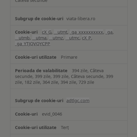
Câteva secunde
viata-libera.ro
cX_G
,
__utmt
,
_ga_xxxxxxxxxx
,
_ga
,
__utmb
,
__utma
,
__utmz
,
__utmc
,
cX_P
,
_ga_YTJQVQYCPP
Primare
394 zile, Câteva
secunde, 399 zile, 399 zile, Câteva secunde, 399
zile, 182 zile, 364 zile, 394 zile, 729 zile
adtlgc.com
evid_0046
Terț