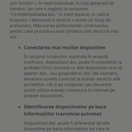
unii Vendor-i, în mod individual, în lista generală de
Vendori, pe care o regăsiți la secțiunea
“Confidențialitatea dvs.” In mod separat, in cadrul
Scopului « Masurare si Analiza » exista un Scop de
prelucrare, Măsurarea performanței conținutului,
pentru care procedura este similara celei descrise mai
sus.
Conectarea mai multor dispozitive
În sprijinul scopurilor explicate în această
notificare, dispozitivul dvs. poate fi considerat ca
probabil fiind conectat cu alte dispozitive care vă
aparțin dvs., sau gospodăriei dvs. (de exemplu,
deoarece sunteți conectat la același serviciu atât
pe telefon, cât și pe computer sau deoarece
puteți utiliza aceeași conexiune la internet pe
ambele dispozitive).
Identificarea dispozitivelor pe baza
informațiilor transmise automat
Dispozitivul dvs. poate fi diferențiat de alte
dispozitive pe baza informațiilor pe care le