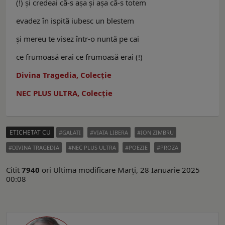
(!) şi credeai că-s aşa şi aşa că-s totem
evadez în ispită iubesc un blestem
şi mereu te visez într-o nuntă pe cai
ce frumoasă erai ce frumoasă erai (!)
Divina Tragedia, Colecție
NEC PLUS ULTRA, Colecție
ETICHETAT CU
GALATI
VIATA LIBERA
ION ZIMBRU
DIVINA TRAGEDIA
NEC PLUS ULTRA
POEZIE
PROZA
Citit
7940
ori
Ultima modificare Marți, 28 Ianuarie 2025
00:08