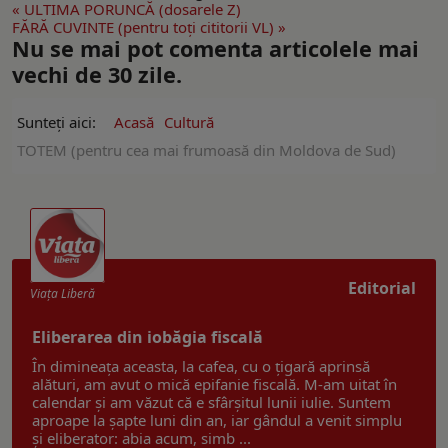
« ULTIMA PORUNCĂ (dosarele Z)
FĂRĂ CUVINTE (pentru toți cititorii VL) »
Nu se mai pot comenta articolele mai
vechi de 30 zile.
Sunteți aici:
Acasă
Cultură
TOTEM (pentru cea mai frumoasă din Moldova de Sud)
Editorial
Viaţa Liberă
Eliberarea din iobăgia fiscală
În dimineața aceasta, la cafea, cu o țigară aprinsă
alături, am avut o mică epifanie fiscală. M-am uitat în
calendar și am văzut că e sfârșitul lunii iulie. Suntem
aproape la șapte luni din an, iar gândul a venit simplu
și eliberator: abia acum, simb ...