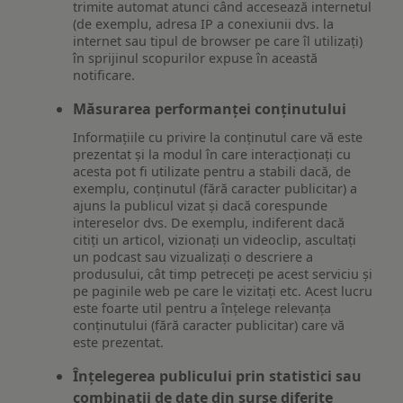
trimite automat atunci când accesează internetul
(de exemplu, adresa IP a conexiunii dvs. la
internet sau tipul de browser pe care îl utilizați)
în sprijinul scopurilor expuse în această
notificare.
Măsurarea performanței conținutului
Informațiile cu privire la conținutul care vă este
prezentat și la modul în care interacționați cu
acesta pot fi utilizate pentru a stabili dacă, de
exemplu, conținutul (fără caracter publicitar) a
ajuns la publicul vizat și dacă corespunde
intereselor dvs. De exemplu, indiferent dacă
citiți un articol, vizionați un videoclip, ascultați
un podcast sau vizualizați o descriere a
produsului, cât timp petreceți pe acest serviciu și
pe paginile web pe care le vizitați etc. Acest lucru
este foarte util pentru a înțelege relevanța
conținutului (fără caracter publicitar) care vă
este prezentat.
Înțelegerea publicului prin statistici sau
combinații de date din surse diferite