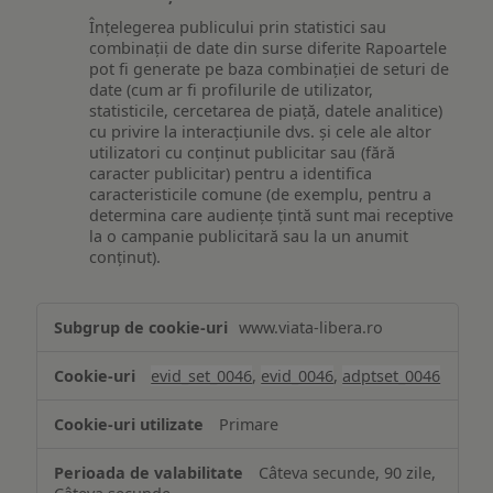
Înțelegerea publicului prin statistici sau
combinații de date din surse diferite Rapoartele
pot fi generate pe baza combinației de seturi de
date (cum ar fi profilurile de utilizator,
statisticile, cercetarea de piață, datele analitice)
cu privire la interacțiunile dvs. și cele ale altor
utilizatori cu conținut publicitar sau (fără
caracter publicitar) pentru a identifica
caracteristicile comune (de exemplu, pentru a
determina care audiențe țintă sunt mai receptive
la o campanie publicitară sau la un anumit
conținut).
Măsurare
www.viata-libera.ro
și
analiză
evid_set_0046
,
evid_0046
,
adptset_0046
Primare
Câteva secunde, 90 zile,