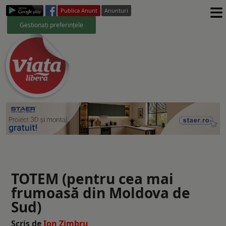
≡
Publica Anunt
Anunturi
Gestionați preferințele
TOTEM (pentru cea mai
frumoasă din Moldova de
Sud)
Scris de
Ion Zimbru