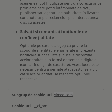
asemenea, pot fi utilizate pentru a corecta orice
probleme care pot fi întâmpinate de dvs.,
publisher sau agentul de publicitate în livrarea
conținutului și a reclamelor și la interacțiunea
dvs. cu acestea.
Salvați și comunicați opțiunile de
confidențialitate
Opțiunile pe care le alegeți cu privire la
scopurile și entitățile enumerate în prezenta
notificare sunt salvate și puse la dispoziția
acelor entități sub formă de semnale digitale
(cum ar fi un șir de caractere). Acest lucru este
necesar pentru a permite atât acestui serviciu,
cât și acelor entități să respecte opțiunile
respective.
Asigurarea
vimeo.com
funcționalităților
website-
__cf_bm
ului