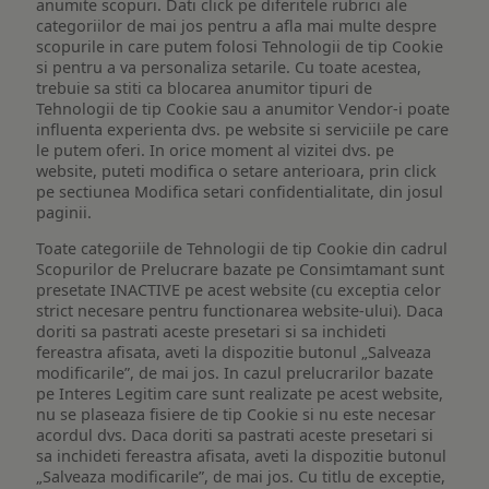
anumite scopuri. Dati click pe diferitele rubrici ale
categoriilor de mai jos pentru a afla mai multe despre
scopurile in care putem folosi Tehnologii de tip Cookie
si pentru a va personaliza setarile. Cu toate acestea,
trebuie sa stiti ca blocarea anumitor tipuri de
Tehnologii de tip Cookie sau a anumitor Vendor-i poate
influenta experienta dvs. pe website si serviciile pe care
le putem oferi. In orice moment al vizitei dvs. pe
website, puteti modifica o setare anterioara, prin click
pe sectiunea Modifica setari confidentialitate, din josul
paginii.
Toate categoriile de Tehnologii de tip Cookie din cadrul
Scopurilor de Prelucrare bazate pe Consimtamant sunt
presetate INACTIVE pe acest website (cu exceptia celor
strict necesare pentru functionarea website-ului). Daca
doriti sa pastrati aceste presetari si sa inchideti
fereastra afisata, aveti la dispozitie butonul „Salveaza
modificarile”, de mai jos. In cazul prelucrarilor bazate
pe Interes Legitim care sunt realizate pe acest website,
nu se plaseaza fisiere de tip Cookie si nu este necesar
acordul dvs. Daca doriti sa pastrati aceste presetari si
sa inchideti fereastra afisata, aveti la dispozitie butonul
„Salveaza modificarile”, de mai jos. Cu titlu de exceptie,