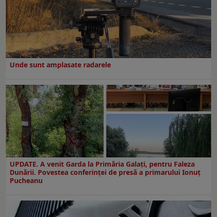
Unde sunt amplasate radarele
UPDATE. A venit Garda la Primăria Galaţi, pentru Faleza
Dunării. Povestea conferinţei de presă a primarului Ionuţ
Pucheanu