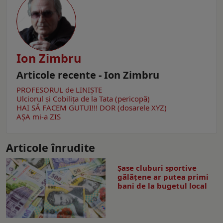
Ion Zimbru
Articole recente - Ion Zimbru
PROFESORUL de LINIȘTE
Ulciorul şi Cobiliţa de la Tata (pericopă)
HAI SĂ FACEM GUTUI!!!
DOR (dosarele XYZ)
AŞA mi-a ZIS
Articole înrudite
Şase cluburi sportive
gălăţene ar putea primi
bani de la bugetul local