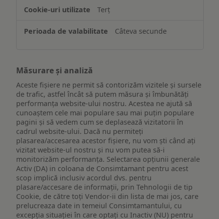
Terț
Câteva secunde
Măsurare și analiză
Aceste fișiere ne permit să contorizăm vizitele și sursele
de trafic, astfel încât să putem măsura și îmbunătăți
performanța website-ului nostru. Acestea ne ajută să
cunoaștem cele mai populare sau mai puțin populare
pagini și să vedem cum se deplasează vizitatorii în
cadrul website-ului. Dacă nu permiteți
plasarea/accesarea acestor fișiere, nu vom ști când ați
vizitat website-ul nostru și nu vom putea să-i
monitorizăm performanța. Selectarea opțiunii generale
Activ (DA) in coloana de Consimtamant pentru acest
scop implică inclusiv acordul dvs. pentru
plasare/accesare de informații, prin Tehnologii de tip
Cookie, de către toți Vendor-ii din lista de mai jos, care
prelucreaza date in temeiul Consimtamantului, cu
excepția situației în care optați cu Inactiv (NU) pentru