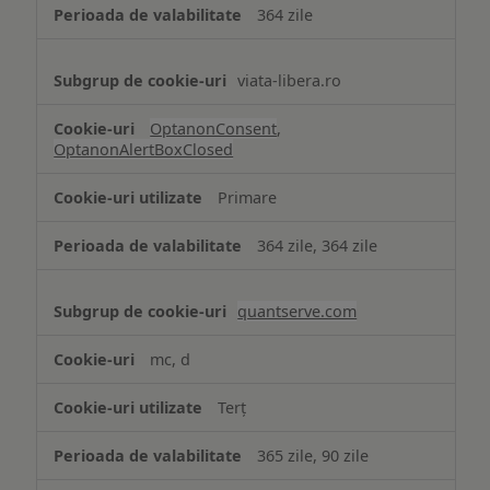
364 zile
viata-libera.ro
OptanonConsent
,
OptanonAlertBoxClosed
Primare
364 zile, 364 zile
quantserve.com
mc, d
Terț
365 zile, 90 zile