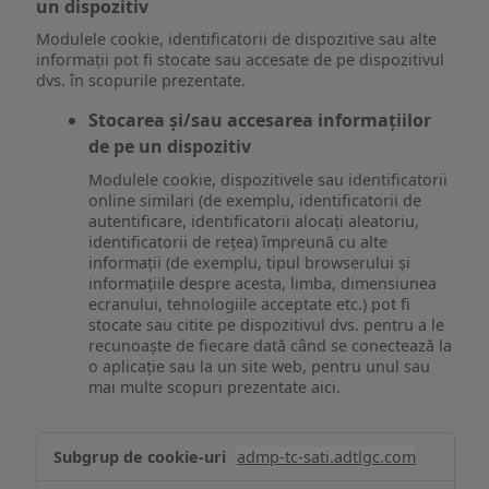
un dispozitiv
Modulele cookie, identificatorii de dispozitive sau alte
informații pot fi stocate sau accesate de pe dispozitivul
dvs. în scopurile prezentate.
Stocarea și/sau accesarea informațiilor
de pe un dispozitiv
Modulele cookie, dispozitivele sau identificatorii
online similari (de exemplu, identificatorii de
autentificare, identificatorii alocați aleatoriu,
identificatorii de rețea) împreună cu alte
informații (de exemplu, tipul browserului și
informațiile despre acesta, limba, dimensiunea
ecranului, tehnologiile acceptate etc.) pot fi
stocate sau citite pe dispozitivul dvs. pentru a le
recunoaște de fiecare dată când se conectează la
o aplicație sau la un site web, pentru unul sau
mai multe scopuri prezentate aici.
Stocarea
admp-tc-sati.adtlgc.com
și/sau