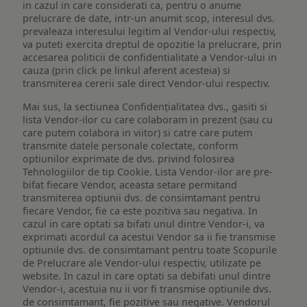
in cazul in care considerati ca, pentru o anume
prelucrare de date, intr-un anumit scop, interesul dvs.
prevaleaza interesului legitim al Vendor-ului respectiv,
va puteti exercita dreptul de opozitie la prelucrare, prin
accesarea politicii de confidentialitate a Vendor-ului in
cauza (prin click pe linkul aferent acesteia) si
transmiterea cererii sale direct Vendor-ului respectiv.
Mai sus, la sectiunea Confidențialitatea dvs., gasiti si
lista Vendor-ilor cu care colaboram in prezent (sau cu
care putem colabora in viitor) si catre care putem
transmite datele personale colectate, conform
optiunilor exprimate de dvs. privind folosirea
Tehnologiilor de tip Cookie. Lista Vendor-ilor are pre-
bifat fiecare Vendor, aceasta setare permitand
transmiterea optiunii dvs. de consimtamant pentru
fiecare Vendor, fie ca este pozitiva sau negativa. In
cazul in care optati sa bifati unul dintre Vendor-i, va
exprimati acordul ca acestui Vendor sa ii fie transmise
optiunile dvs. de consimtamant pentru toate Scopurile
de Prelucrare ale Vendor-ului respectiv, utilizate pe
website. In cazul in care optati sa debifati unul dintre
Vendor-i, acestuia nu ii vor fi transmise optiunile dvs.
de consimtamant, fie pozitive sau negative. Vendorul