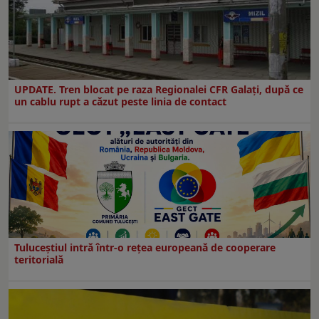
UPDATE. Tren blocat pe raza Regionalei CFR Galați, după ce
un cablu rupt a căzut peste linia de contact
Tuluceștiul intră într-o rețea europeană de cooperare
teritorială