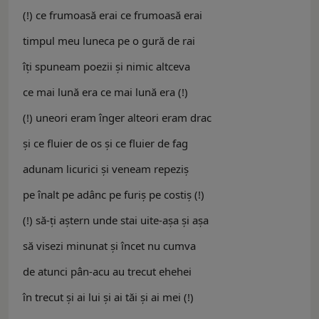
(!) ce frumoasă erai ce frumoasă erai
timpul meu luneca pe o gură de rai
îţi spuneam poezii şi nimic altceva
ce mai lună era ce mai lună era (!)
(!) uneori eram înger alteori eram drac
şi ce fluier de os şi ce fluier de fag
adunam licurici şi veneam repeziş
pe înalt pe adânc pe furiş pe costiş (!)
(!) să-ți aştern unde stai uite-aşa şi aşa
să visezi minunat şi încet nu cumva
de atunci pân-acu au trecut ehehei
în trecut şi ai lui şi ai tăi şi ai mei (!)