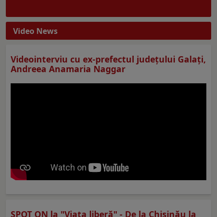
Video News
Videointerviu cu ex-prefectul judeţului Galaţi,
Andreea Anamaria Naggar
SPOT ON la "Viaţa liberă" - De la Chișinău la