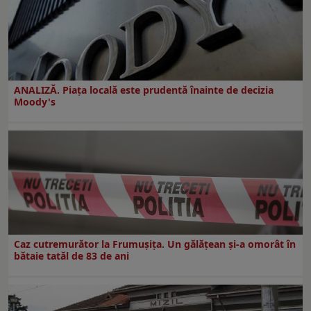
ANALIZĂ. Piața locală este prudentă înainte de decizia
Moody's
Caz cutremurător la Frumușița. Un gălățean și-a omorât în
bătaie tatăl de 83 de ani