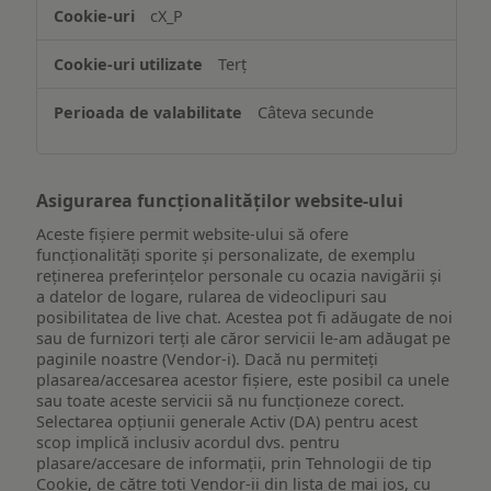
accesarea
cX_P
informațiilor
de
Terț
pe
un
Câteva secunde
dispozitiv
Asigurarea funcționalităților website-ului
Aceste fișiere permit website-ului să ofere
funcționalități sporite și personalizate, de exemplu
reţinerea preferinţelor personale cu ocazia navigării și
a datelor de logare, rularea de videoclipuri sau
posibilitatea de live chat. Acestea pot fi adăugate de noi
sau de furnizori terți ale căror servicii le-am adăugat pe
paginile noastre (Vendor-i). Dacă nu permiteți
plasarea/accesarea acestor fișiere, este posibil ca unele
sau toate aceste servicii să nu funcționeze corect.
Selectarea opțiunii generale Activ (DA) pentru acest
scop implică inclusiv acordul dvs. pentru
plasare/accesare de informații, prin Tehnologii de tip
Cookie, de către toți Vendor-ii din lista de mai jos, cu