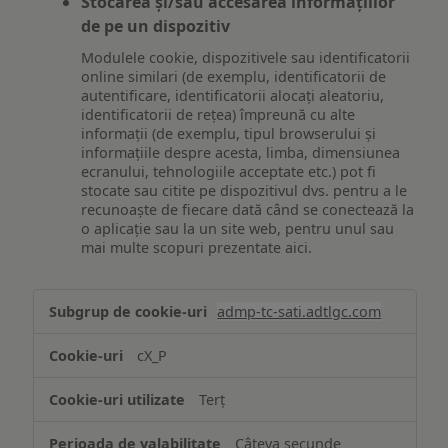
Stocarea și/sau accesarea informațiilor
de pe un dispozitiv
Modulele cookie, dispozitivele sau identificatorii
online similari (de exemplu, identificatorii de
autentificare, identificatorii alocați aleatoriu,
identificatorii de rețea) împreună cu alte
informații (de exemplu, tipul browserului și
informațiile despre acesta, limba, dimensiunea
ecranului, tehnologiile acceptate etc.) pot fi
stocate sau citite pe dispozitivul dvs. pentru a le
recunoaște de fiecare dată când se conectează la
o aplicație sau la un site web, pentru unul sau
mai multe scopuri prezentate aici.
Stocarea
admp-tc-sati.adtlgc.com
și/sau
accesarea
cX_P
informațiilor
de
Terț
pe
un
Câteva secunde