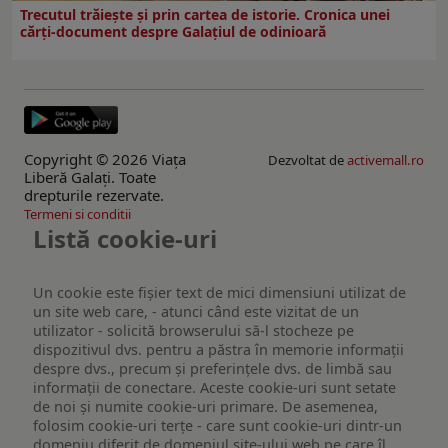
Trecutul trăiește și prin cartea de istorie. Cronica unei
cărți-document despre Galațiul de odinioară
Copyright © 2026 Viaţa
Dezvoltat de
activemall.ro
Liberă Galaţi. Toate
drepturile rezervate.
Termeni si conditii
Listă cookie-uri
Un cookie este fişier text de mici dimensiuni utilizat de
un site web care, - atunci când este vizitat de un
utilizator - solicită browserului să-l stocheze pe
dispozitivul dvs. pentru a păstra în memorie informații
despre dvs., precum și preferințele dvs. de limbă sau
informații de conectare. Aceste cookie-uri sunt setate
de noi și numite cookie-uri primare. De asemenea,
folosim cookie-uri terțe - care sunt cookie-uri dintr-un
domeniu diferit de domeniul site-ului web pe care îl