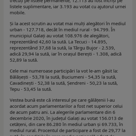
trecuți pe listele permanente, 12.113 au fost încriși pe
listele suplimentare, iar 3.193 au votat cu ajutorul urnei
mobile.
Și la acest scrutin au votat mai mulți alegători în mediul
urban - 127.718, decât în mediul rural - 94.799. În
municipiul Galați au votat 108.976 de alegători,
reprezentând 42,60 la sută. La Tecuci - 14.895,
reprezentând 37,68 la sută, la Târgu Bujor - 2.539,
adică 29,94 la sută, iar în orașul Berești - 1.308, adică
52,89 la sută.
Cele mai numeroase participări la vot le-am găsit la:
Bălășești - 53,78 la sută, Buciumeni - 54,35 la sută,
Cavadinești - 52,38 la sută, Șendreni - 50,23 la sută,
Tepu - 53,45 la sută.
Vestea bună este că interesul pe care gălățenii l-au
acordat acum parlamentarilor a fost net superior celui
de acum patru ani. La alegerile parlamentare din 6
decembrie 2020, în județul Galați au votat 156.013 de
cetățeni, din care 86.280 în mediul urban și 69.733, în
mediul rural. Procentul de participare a fost de 29,77 la