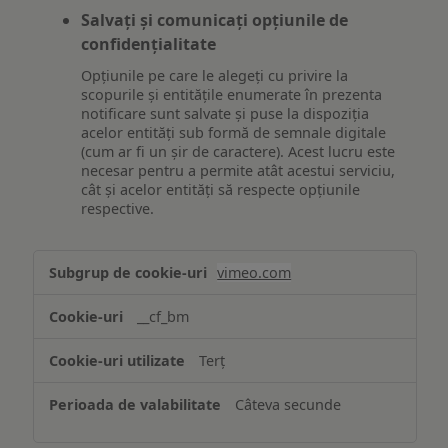
Salvați și comunicați opțiunile de
confidențialitate
Opțiunile pe care le alegeți cu privire la
scopurile și entitățile enumerate în prezenta
notificare sunt salvate și puse la dispoziția
acelor entități sub formă de semnale digitale
(cum ar fi un șir de caractere). Acest lucru este
necesar pentru a permite atât acestui serviciu,
cât și acelor entități să respecte opțiunile
respective.
Asigurarea
vimeo.com
funcționalităților
website-
__cf_bm
ului
Terț
Câteva secunde