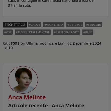
sută, în condițiile în care media națională a fost de
31,84 la sută.
ETICHETAT CU
GALATI
VIATA LIBERA
DEPUTATI
SENATORI
VOT
ALEGERI PARLAMENTARE
PREZENTA LA VOT
URNE
Citit
3598
ori
Ultima modificare Luni, 02 Decembrie 2024
18:10
Anca Melinte
Articole recente - Anca Melinte