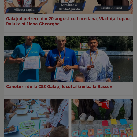
Galaţiul petrece din 20 august cu Loredana, Vlăduța Lupău,
Raluka și Elena Gheorghe
Canotorii de la CSS Galați, locul al treilea la Bascov