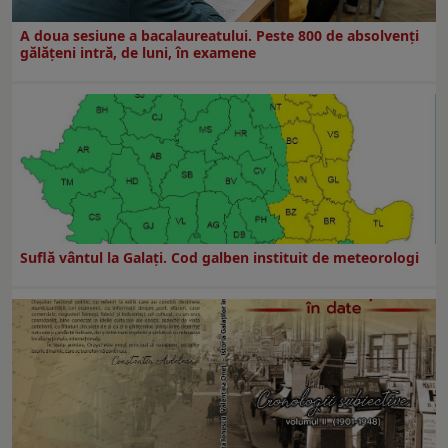
A doua sesiune a bacalaureatului. Peste 800 de absolvenţi
gălăţeni intră, de luni, în examene
Suflă vântul la Galaţi. Cod galben instituit de meteorologi