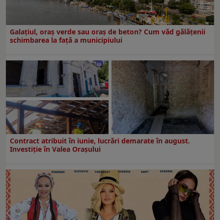
Galațiul, oraș verde sau oraș de beton? Cum văd gălățenii
schimbarea la față a municipiului
Contract atribuit în iunie, lucrări demarate în august.
Investiţie în Valea Oraşului