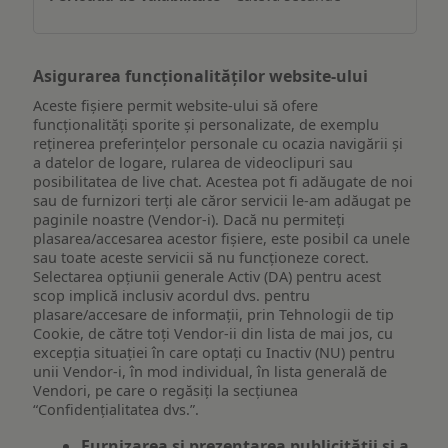
dispozitiv
Asigurarea funcționalităților website-ului
Aceste fișiere permit website-ului să ofere
funcționalități sporite și personalizate, de exemplu
reţinerea preferinţelor personale cu ocazia navigării și
a datelor de logare, rularea de videoclipuri sau
posibilitatea de live chat. Acestea pot fi adăugate de noi
sau de furnizori terți ale căror servicii le-am adăugat pe
paginile noastre (Vendor-i). Dacă nu permiteți
plasarea/accesarea acestor fișiere, este posibil ca unele
sau toate aceste servicii să nu funcționeze corect.
Selectarea opțiunii generale Activ (DA) pentru acest
scop implică inclusiv acordul dvs. pentru
plasare/accesare de informații, prin Tehnologii de tip
Cookie, de către toți Vendor-ii din lista de mai jos, cu
excepția situației în care optați cu Inactiv (NU) pentru
unii Vendor-i, în mod individual, în lista generală de
Vendori, pe care o regăsiți la secțiunea
“Confidențialitatea dvs.”.
Furnizarea și prezentarea publicității și a