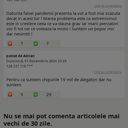
Link la comentariu
Datorita falsei pandemii prezenta la vot a fost mai scazuta
decat in acest tur ! Marea problema este ca extremismul
este in crestere ceea ce va dauna grav iar marii pierzatori
vor fi tot cei ce voteaza la misto ! Suntem un popor mic
dar nesimtit !
7
7
postat de Adrian
Duminică, 01 Decembrie 2024 23:25
128.127.118.***
Link la comentariu
Pentru ca suntem chipurile 19 mil de alegatori dar nu
suntem
5
29
Nu se mai pot comenta articolele mai
vechi de 30 zile.