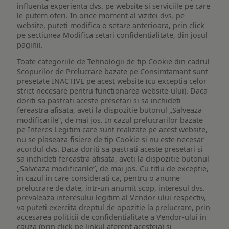
influenta experienta dvs. pe website si serviciile pe care
le putem oferi. In orice moment al vizitei dvs. pe
website, puteti modifica o setare anterioara, prin click
pe sectiunea Modifica setari confidentialitate, din josul
paginii.
Toate categoriile de Tehnologii de tip Cookie din cadrul
Scopurilor de Prelucrare bazate pe Consimtamant sunt
presetate INACTIVE pe acest website (cu exceptia celor
strict necesare pentru functionarea website-ului). Daca
doriti sa pastrati aceste presetari si sa inchideti
fereastra afisata, aveti la dispozitie butonul „Salveaza
modificarile”, de mai jos. In cazul prelucrarilor bazate
pe Interes Legitim care sunt realizate pe acest website,
nu se plaseaza fisiere de tip Cookie si nu este necesar
acordul dvs. Daca doriti sa pastrati aceste presetari si
sa inchideti fereastra afisata, aveti la dispozitie butonul
„Salveaza modificarile”, de mai jos. Cu titlu de exceptie,
in cazul in care considerati ca, pentru o anume
prelucrare de date, intr-un anumit scop, interesul dvs.
prevaleaza interesului legitim al Vendor-ului respectiv,
va puteti exercita dreptul de opozitie la prelucrare, prin
accesarea politicii de confidentialitate a Vendor-ului in
cauza (prin click pe linkul aferent acesteia) si