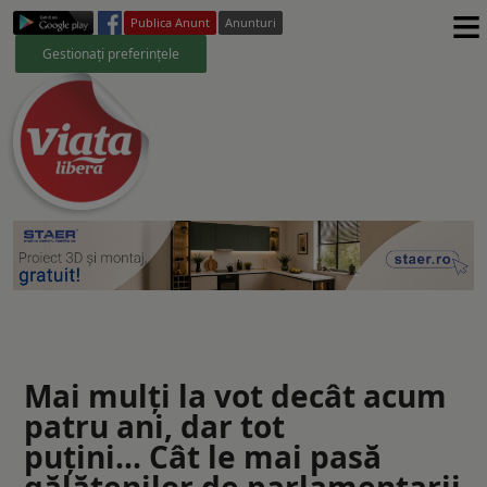
≡
Publica Anunt
Anunturi
Gestionați preferințele
Mai mulți la vot decât acum
patru ani, dar tot
puțini... Cât le mai pasă
gălățenilor de parlamentarii