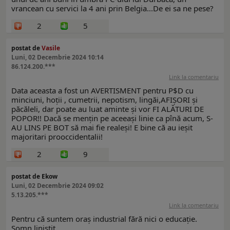
vrancean cu servici la 4 ani prin Belgia...De ei sa ne pese?
2
5
postat de
Vasile
Luni, 02 Decembrie 2024 10:14
86.124.200.***
Link la comentariu
Data aceasta a fost un AVERTISMENT pentru P$D cu
minciuni, hoții , cumetrii, nepotism, lingăi,AFIȘORI și
păcăleli, dar poate au luat aminte și vor FI ALĂTURI DE
POPOR!! Dacă se mențin pe aceeași linie ca pînă acum, S-
AU LINS PE BOT să mai fie realeși! E bine că au ieșit
majoritari prooccidentalii!
2
9
postat de Ekow
Luni, 02 Decembrie 2024 09:02
5.13.205.***
Link la comentariu
Pentru că suntem oraș industrial fără nici o educație.
Somn liniștit.