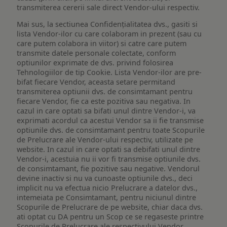
transmiterea cererii sale direct Vendor-ului respectiv.
Mai sus, la sectiunea Confidențialitatea dvs., gasiti si
lista Vendor-ilor cu care colaboram in prezent (sau cu
care putem colabora in viitor) si catre care putem
transmite datele personale colectate, conform
optiunilor exprimate de dvs. privind folosirea
Tehnologiilor de tip Cookie. Lista Vendor-ilor are pre-
bifat fiecare Vendor, aceasta setare permitand
transmiterea optiunii dvs. de consimtamant pentru
fiecare Vendor, fie ca este pozitiva sau negativa. In
cazul in care optati sa bifati unul dintre Vendor-i, va
exprimati acordul ca acestui Vendor sa ii fie transmise
optiunile dvs. de consimtamant pentru toate Scopurile
de Prelucrare ale Vendor-ului respectiv, utilizate pe
website. In cazul in care optati sa debifati unul dintre
Vendor-i, acestuia nu ii vor fi transmise optiunile dvs.
de consimtamant, fie pozitive sau negative. Vendorul
devine inactiv si nu va cunoaste optiunile dvs., deci
implicit nu va efectua nicio Prelucrare a datelor dvs.,
intemeiata pe Consimtamant, pentru niciunul dintre
Scopurile de Prelucrare de pe website, chiar daca dvs.
ati optat cu DA pentru un Scop ce se regaseste printre
Scopurile de Prelucrare ale respectivului Vendor