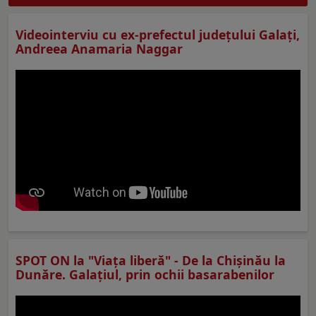
Videointerviu cu ex-prefectul judeţului Galaţi,
Andreea Anamaria Naggar
SPOT ON la "Viaţa liberă" - De la Chișinău la
Dunăre. Galațiul, prin ochii basarabenilor