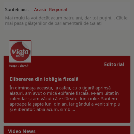
Sunteți aici:
Acasă
Regional
Mai mulți la vot decât acum patru ani, dar tot puțini... Cât le
mai pasă gălățenilor de parlamentarii de Galați
Editorial
Viaţa Liberă
Eliberarea din iobăgia fiscală
În dimineața aceasta, la cafea, cu o țigară aprinsă
alături, am avut o mică epifanie fiscală. M-am uitat în
calendar și am văzut că e sfârșitul lunii iulie. Suntem
aproape la șapte luni din an, iar gândul a venit simplu
și eliberator: abia acum, simb ...
Video News