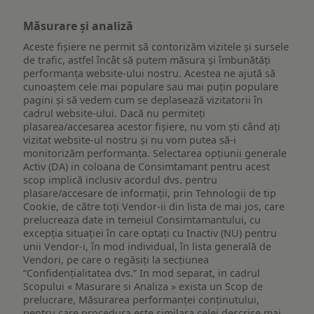
Măsurare și analiză
Aceste fișiere ne permit să contorizăm vizitele și sursele
de trafic, astfel încât să putem măsura și îmbunătăți
performanța website-ului nostru. Acestea ne ajută să
cunoaștem cele mai populare sau mai puțin populare
pagini și să vedem cum se deplasează vizitatorii în
cadrul website-ului. Dacă nu permiteți
plasarea/accesarea acestor fișiere, nu vom ști când ați
vizitat website-ul nostru și nu vom putea să-i
monitorizăm performanța. Selectarea opțiunii generale
Activ (DA) in coloana de Consimtamant pentru acest
scop implică inclusiv acordul dvs. pentru
plasare/accesare de informații, prin Tehnologii de tip
Cookie, de către toți Vendor-ii din lista de mai jos, care
prelucreaza date in temeiul Consimtamantului, cu
excepția situației în care optați cu Inactiv (NU) pentru
unii Vendor-i, în mod individual, în lista generală de
Vendori, pe care o regăsiți la secțiunea
“Confidențialitatea dvs.” In mod separat, in cadrul
Scopului « Masurare si Analiza » exista un Scop de
prelucrare, Măsurarea performanței conținutului,
pentru care procedura este similara celei descrise mai