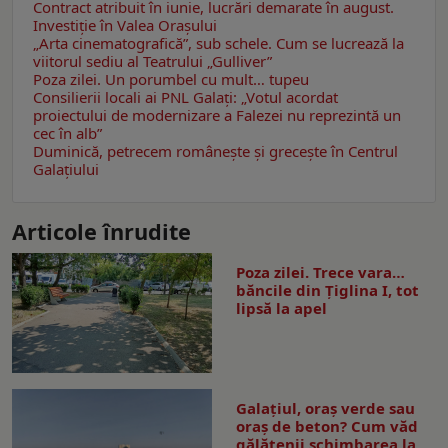
Contract atribuit în iunie, lucrări demarate în august.
Investiţie în Valea Oraşului
„Arta cinematografică”, sub schele. Cum se lucrează la
viitorul sediu al Teatrului „Gulliver”
Poza zilei. Un porumbel cu mult… tupeu
Consilierii locali ai PNL Galaţi: „Votul acordat
proiectului de modernizare a Falezei nu reprezintă un
cec în alb”
Duminică, petrecem româneşte şi greceşte în Centrul
Galaţiului
Articole înrudite
Poza zilei. Trece vara…
băncile din Ţiglina I, tot
lipsă la apel
Galațiul, oraș verde sau
oraș de beton? Cum văd
gălățenii schimbarea la