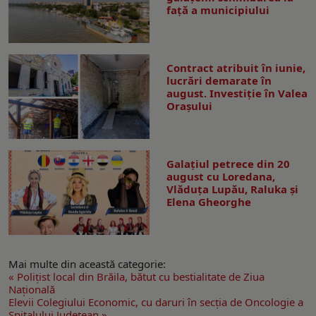
față a municipiului
Contract atribuit în iunie,
lucrări demarate în
august. Investiţie în Valea
Oraşului
Galaţiul petrece din 20
august cu Loredana,
Vlăduța Lupău, Raluka și
Elena Gheorghe
Mai multe din această categorie:
« Poliţist local din Brăila, bătut cu bestialitate de Ziua
Naţională
Elevii Colegiului Economic, cu daruri în secția de Oncologie a
Spitalului Județean »