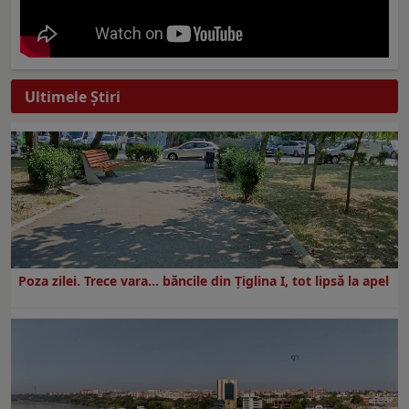
Ultimele Ştiri
Poza zilei. Trece vara… băncile din Ţiglina I, tot lipsă la apel