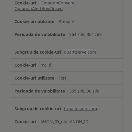
OptanonConsent
,
OptanonAlertBoxClosed
Primare
364 zile, 364 zile
quantserve.com
mc, d
Terț
365 zile, 90 zile
tribalfusion.com
ANON_ID_old, ANON_ID