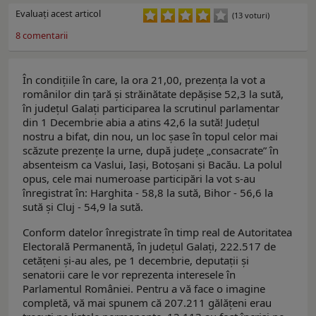
Evaluaţi acest articol
(13 voturi)
8
comentarii
În condițiile în care, la ora 21,00, prezența la vot a
românilor din țară și străinătate depășise 52,3 la sută,
în județul Galați participarea la scrutinul parlamentar
din 1 Decembrie abia a atins 42,6 la sută! Județul
nostru a bifat, din nou, un loc șase în topul celor mai
scăzute prezențe la urne, după județe „consacrate” în
absenteism ca Vaslui, Iași, Botoșani și Bacău. La polul
opus, cele mai numeroase participări la vot s-au
înregistrat în: Harghita - 58,8 la sută, Bihor - 56,6 la
sută și Cluj - 54,9 la sută.
Conform datelor înregistrate în timp real de Autoritatea
Electorală Permanentă, în județul Galați, 222.517 de
cetățeni și-au ales, pe 1 decembrie, deputații și
senatorii care le vor reprezenta interesele în
Parlamentul României. Pentru a vă face o imagine
completă, vă mai spunem că 207.211 gălățeni erau