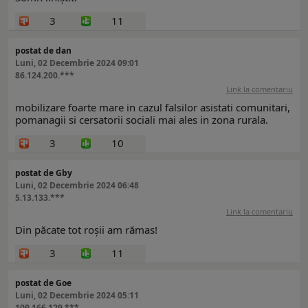
3
11
postat de dan
Luni, 02 Decembrie 2024 09:01
86.124.200.***
Link la comentariu
mobilizare foarte mare in cazul falsilor asistati comunitari,
pomanagii si cersatorii sociali mai ales in zona rurala.
3
10
postat de Gby
Luni, 02 Decembrie 2024 06:48
5.13.133.***
Link la comentariu
Din păcate tot roșii am rămas!
3
11
postat de Goe
Luni, 02 Decembrie 2024 05:11
109.166.129.***