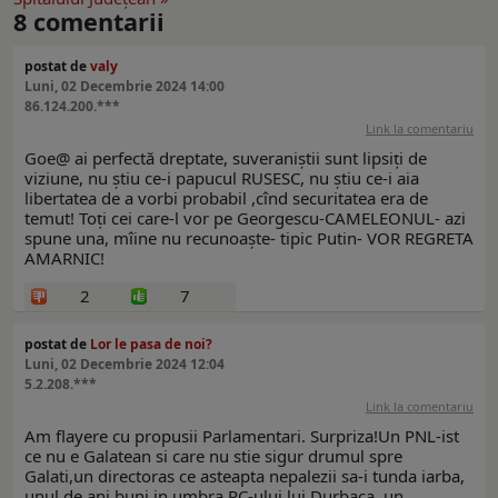
8
comentarii
postat de
valy
Luni, 02 Decembrie 2024 14:00
86.124.200.***
Link la comentariu
Goe@ ai perfectă dreptate, suveraniștii sunt lipsiți de
viziune, nu știu ce-i papucul RUSESC, nu știu ce-i aia
libertatea de a vorbi probabil ,cînd securitatea era de
temut! Toți cei care-l vor pe Georgescu-CAMELEONUL- azi
spune una, mîine nu recunoaște- tipic Putin- VOR REGRETA
AMARNIC!
2
7
postat de
Lor le pasa de noi?
Luni, 02 Decembrie 2024 12:04
5.2.208.***
Link la comentariu
Am flayere cu propusii Parlamentari. Surpriza!Un PNL-ist
ce nu e Galatean si care nu stie sigur drumul spre
Galati,un directoras ce asteapta nepalezii sa-i tunda iarba,
unul de ani buni in umbra PC-ului lui Durbaca, un