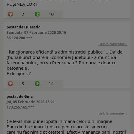
RUȘINEA LOR !
2
10
postat de Quaestio
Sâmbătă, 07 Februarie 2026 20:16
86.124.200.***
Link la comentariu
' funcționarea eficientă a administrației publice ' ...Da' de
(buna)Functionare a Economiei Judetului - a muncii/a
facerii banului , nu va Preocupati ? Primaria e doar cu
betoanele .
E de ajuns ?
3
14
postat de Gina
Joi, 05 Februarie 2026 15:21
173.255.165.***
Link la comentariu
Ce le-as mai pune lopata in mana celor din imagine
Bani din buzunarul nostru pentru aceste sinecuri
care nu fac nimic pt cetateni. Efectiv mananca banii nostrii