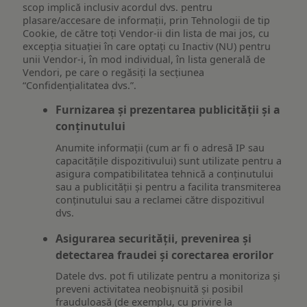
scop implică inclusiv acordul dvs. pentru
plasare/accesare de informații, prin Tehnologii de tip
Cookie, de către toți Vendor-ii din lista de mai jos, cu
excepția situației în care optați cu Inactiv (NU) pentru
unii Vendor-i, în mod individual, în lista generală de
Vendori, pe care o regăsiți la secțiunea
“Confidențialitatea dvs.”.
Furnizarea și prezentarea publicității și a
conținutului
Anumite informații (cum ar fi o adresă IP sau
capacitățile dispozitivului) sunt utilizate pentru a
asigura compatibilitatea tehnică a conținutului
sau a publicității și pentru a facilita transmiterea
conținutului sau a reclamei către dispozitivul
dvs.
Asigurarea securității, prevenirea și
detectarea fraudei și corectarea erorilor
Datele dvs. pot fi utilizate pentru a monitoriza și
preveni activitatea neobișnuită și posibil
frauduloasă (de exemplu, cu privire la