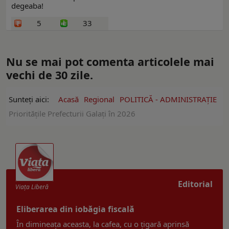
degeaba!
5
33
Nu se mai pot comenta articolele mai
vechi de 30 zile.
Sunteți aici:
Acasă
Regional
POLITICĂ - ADMINISTRAŢIE
Prioritățile Prefecturii Galați în 2026
Editorial
Viaţa Liberă
Eliberarea din iobăgia fiscală
În dimineața aceasta, la cafea, cu o țigară aprinsă