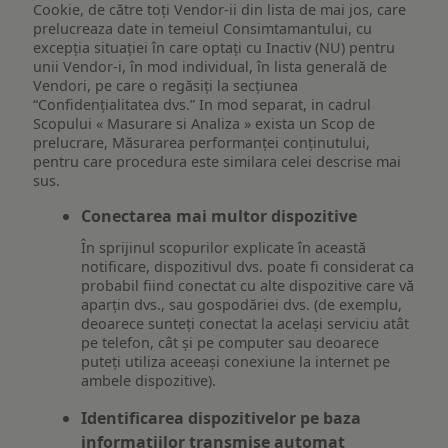
Cookie, de către toți Vendor-ii din lista de mai jos, care
prelucreaza date in temeiul Consimtamantului, cu
excepția situației în care optați cu Inactiv (NU) pentru
unii Vendor-i, în mod individual, în lista generală de
Vendori, pe care o regăsiți la secțiunea
“Confidențialitatea dvs.” In mod separat, in cadrul
Scopului « Masurare si Analiza » exista un Scop de
prelucrare, Măsurarea performanței conținutului,
pentru care procedura este similara celei descrise mai
sus.
Conectarea mai multor dispozitive
În sprijinul scopurilor explicate în această
notificare, dispozitivul dvs. poate fi considerat ca
probabil fiind conectat cu alte dispozitive care vă
aparțin dvs., sau gospodăriei dvs. (de exemplu,
deoarece sunteți conectat la același serviciu atât
pe telefon, cât și pe computer sau deoarece
puteți utiliza aceeași conexiune la internet pe
ambele dispozitive).
Identificarea dispozitivelor pe baza
informațiilor transmise automat