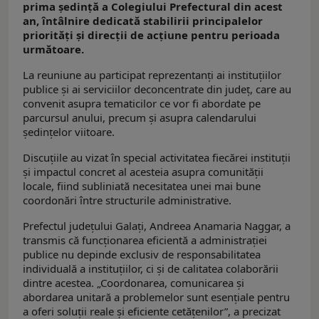
prima ședință a Colegiului Prefectural din acest
an, întâlnire dedicată stabilirii principalelor
priorități și direcții de acțiune pentru perioada
următoare.
La reuniune au participat reprezentanți ai instituțiilor
publice și ai serviciilor deconcentrate din județ, care au
convenit asupra tematicilor ce vor fi abordate pe
parcursul anului, precum și asupra calendarului
ședințelor viitoare.
Discuțiile au vizat în special activitatea fiecărei instituții
și impactul concret al acesteia asupra comunității
locale, fiind subliniată necesitatea unei mai bune
coordonări între structurile administrative.
Prefectul județului Galați, Andreea Anamaria Naggar, a
transmis că funcționarea eficientă a administrației
publice nu depinde exclusiv de responsabilitatea
individuală a instituțiilor, ci și de calitatea colaborării
dintre acestea. „Coordonarea, comunicarea și
abordarea unitară a problemelor sunt esențiale pentru
a oferi soluții reale și eficiente cetățenilor”, a precizat