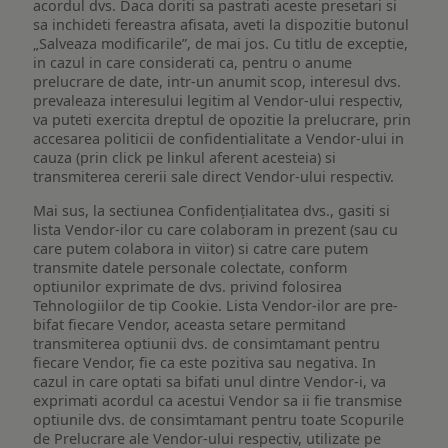
acordul dvs. Daca doriti sa pastrati aceste presetari si
sa inchideti fereastra afisata, aveti la dispozitie butonul
„Salveaza modificarile”, de mai jos. Cu titlu de exceptie,
in cazul in care considerati ca, pentru o anume
prelucrare de date, intr-un anumit scop, interesul dvs.
prevaleaza interesului legitim al Vendor-ului respectiv,
va puteti exercita dreptul de opozitie la prelucrare, prin
accesarea politicii de confidentialitate a Vendor-ului in
cauza (prin click pe linkul aferent acesteia) si
transmiterea cererii sale direct Vendor-ului respectiv.
Mai sus, la sectiunea Confidențialitatea dvs., gasiti si
lista Vendor-ilor cu care colaboram in prezent (sau cu
care putem colabora in viitor) si catre care putem
transmite datele personale colectate, conform
optiunilor exprimate de dvs. privind folosirea
Tehnologiilor de tip Cookie. Lista Vendor-ilor are pre-
bifat fiecare Vendor, aceasta setare permitand
transmiterea optiunii dvs. de consimtamant pentru
fiecare Vendor, fie ca este pozitiva sau negativa. In
cazul in care optati sa bifati unul dintre Vendor-i, va
exprimati acordul ca acestui Vendor sa ii fie transmise
optiunile dvs. de consimtamant pentru toate Scopurile
de Prelucrare ale Vendor-ului respectiv, utilizate pe