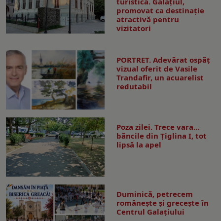
turistică. Galaţiul,
promovat ca destinaţie
atractivă pentru
vizitatori
PORTRET. Adevărat ospăț
vizual oferit de Vasile
Trandafir, un acuarelist
redutabil
Poza zilei. Trece vara…
băncile din Ţiglina I, tot
lipsă la apel
Duminică, petrecem
româneşte şi greceşte în
Centrul Galaţiului