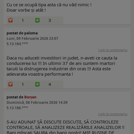
Cu ce se ocupă tipa asta că nu văd nimic !
Doar vorbe și atât !
1
3
postat de paloma
Luni, 09 Februarie 2026 23:07
5.13.184.***
Link la comentariu
Daca nu aduceti investitori in judet, n-aveti ce cauta la
conducerea lui !!! In ultimii 37 de ani suntem martori
tacuti la distrugerea industriei din oras !!! Asta este
adevarata voastra performanta !
1
4
postat de
Borșan
Duminică, 08 Februarie 2026 14:29
5.13.186.***
Link la comentariu
S-AU ADUNAT SĂ DISCUTE DISCUȚII, SĂ CONTROLEZE
CONTROALE, SĂ ANALIZEZE REALIZĂRILE ANALIZELOR !!
Bani mîncați SAURA din banii noștri! MIE RUȘINE DE