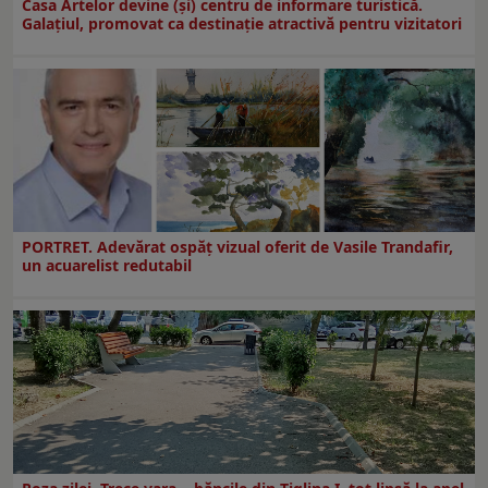
Casa Artelor devine (şi) centru de informare turistică.
Galaţiul, promovat ca destinaţie atractivă pentru vizitatori
PORTRET. Adevărat ospăț vizual oferit de Vasile Trandafir,
un acuarelist redutabil