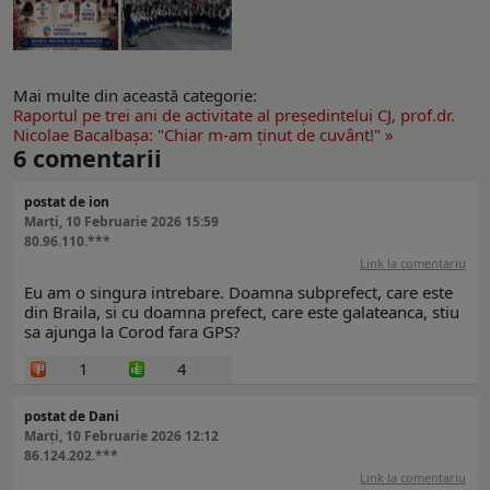
Mai multe din această categorie:
Raportul pe trei ani de activitate al preşedintelui CJ, prof.dr.
Nicolae Bacalbaşa: "Chiar m-am ţinut de cuvânt!" »
6
comentarii
postat de ion
Marți, 10 Februarie 2026 15:59
80.96.110.***
Link la comentariu
Eu am o singura intrebare. Doamna subprefect, care este
din Braila, si cu doamna prefect, care este galateanca, stiu
sa ajunga la Corod fara GPS?
1
4
postat de Dani
Marți, 10 Februarie 2026 12:12
86.124.202.***
Link la comentariu