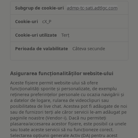
Stocarea
admp-tc-sati.adtlgc.com
și/sau
accesarea
cX_P
informațiilor
de
Terț
pe
un
Câteva secunde
dispozitiv
Asigurarea funcționalităților website-ului
Aceste fișiere permit website-ului să ofere
funcționalități sporite și personalizate, de exemplu
reţinerea preferinţelor personale cu ocazia navigării și
a datelor de logare, rularea de videoclipuri sau
posibilitatea de live chat. Acestea pot fi adăugate de noi
sau de furnizori terți ale căror servicii le-am adăugat pe
paginile noastre (Vendor-i). Dacă nu permiteți
plasarea/accesarea acestor fișiere, este posibil ca unele
sau toate aceste servicii să nu funcționeze corect.
Selectarea opțiunii generale Activ (DA) pentru acest