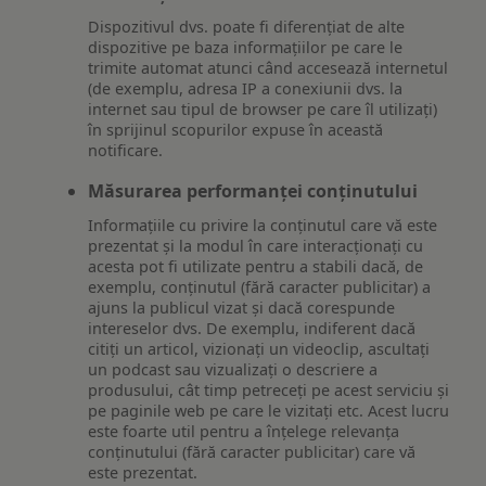
Dispozitivul dvs. poate fi diferențiat de alte
dispozitive pe baza informațiilor pe care le
trimite automat atunci când accesează internetul
(de exemplu, adresa IP a conexiunii dvs. la
internet sau tipul de browser pe care îl utilizați)
în sprijinul scopurilor expuse în această
notificare.
Măsurarea performanței conținutului
Informațiile cu privire la conținutul care vă este
prezentat și la modul în care interacționați cu
acesta pot fi utilizate pentru a stabili dacă, de
exemplu, conținutul (fără caracter publicitar) a
ajuns la publicul vizat și dacă corespunde
intereselor dvs. De exemplu, indiferent dacă
citiți un articol, vizionați un videoclip, ascultați
un podcast sau vizualizați o descriere a
produsului, cât timp petreceți pe acest serviciu și
pe paginile web pe care le vizitați etc. Acest lucru
este foarte util pentru a înțelege relevanța
conținutului (fără caracter publicitar) care vă
este prezentat.