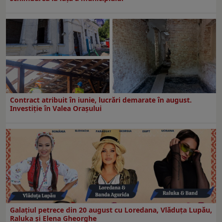
Contract atribuit în iunie, lucrări demarate în august.
Investiţie în Valea Oraşului
Galaţiul petrece din 20 august cu Loredana, Vlăduța Lupău,
Raluka și Elena Gheorghe