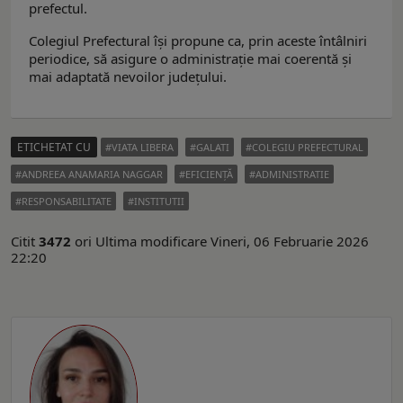
prefectul.
Colegiul Prefectural își propune ca, prin aceste întâlniri
periodice, să asigure o administrație mai coerentă și
mai adaptată nevoilor județului.
ETICHETAT CU
VIATA LIBERA
GALATI
COLEGIU PREFECTURAL
ANDREEA ANAMARIA NAGGAR
EFICIENŢĂ
ADMINISTRATIE
RESPONSABILITATE
INSTITUTII
Citit
3472
ori
Ultima modificare Vineri, 06 Februarie 2026
22:20