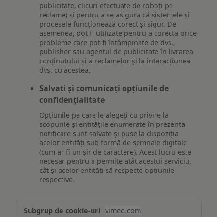
publicitate, clicuri efectuate de roboți pe
reclame) și pentru a se asigura că sistemele și
procesele funcționează corect și sigur. De
asemenea, pot fi utilizate pentru a corecta orice
probleme care pot fi întâmpinate de dvs.,
publisher sau agentul de publicitate în livrarea
conținutului și a reclamelor și la interacțiunea
dvs. cu acestea.
Salvați și comunicați opțiunile de
confidențialitate
Opțiunile pe care le alegeți cu privire la
scopurile și entitățile enumerate în prezenta
notificare sunt salvate și puse la dispoziția
acelor entități sub formă de semnale digitale
(cum ar fi un șir de caractere). Acest lucru este
necesar pentru a permite atât acestui serviciu,
cât și acelor entități să respecte opțiunile
respective.
Asigurarea
vimeo.com
funcționalităților