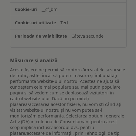
website-
__cf_bm
ului
Terț
Câteva secunde
Măsurare și analiză
Aceste fișiere ne permit să contorizăm vizitele și sursele
de trafic, astfel încât să putem măsura și îmbunătăți
performanța website-ului nostru. Acestea ne ajută să
cunoaștem cele mai populare sau mai puțin populare
pagini și să vedem cum se deplasează vizitatorii în
cadrul website-ului. Dacă nu permiteți
plasarea/accesarea acestor fișiere, nu vom ști când ați
vizitat website-ul nostru și nu vom putea să-i
monitorizăm performanța. Selectarea opțiunii generale
Activ (DA) in coloana de Consimtamant pentru acest
scop implică inclusiv acordul dvs. pentru
plasare/accesare de informații, prin Tehnologii de tip