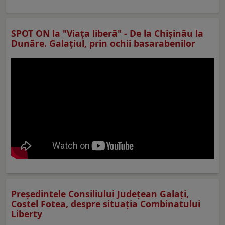
SPOT ON la "Viaţa liberă" - De la Chișinău la
Dunăre. Galațiul, prin ochii basarabenilor
Preşedintele Consiliului Judeţean Galaţi,
Costel Fotea, despre situaţia Combinatului
Liberty