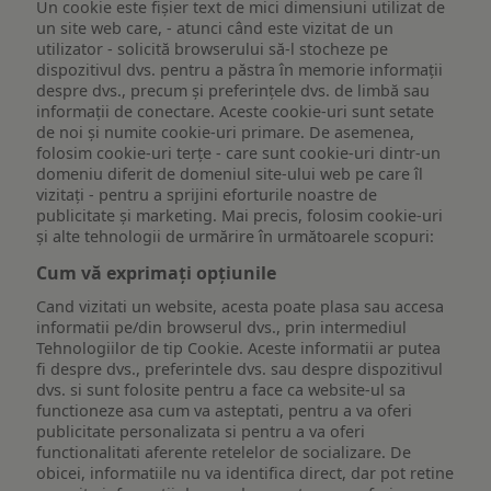
Un cookie este fişier text de mici dimensiuni utilizat de
un site web care, - atunci când este vizitat de un
utilizator - solicită browserului să-l stocheze pe
dispozitivul dvs. pentru a păstra în memorie informații
despre dvs., precum și preferințele dvs. de limbă sau
informații de conectare. Aceste cookie-uri sunt setate
de noi și numite cookie-uri primare. De asemenea,
folosim cookie-uri terțe - care sunt cookie-uri dintr-un
domeniu diferit de domeniul site-ului web pe care îl
vizitați - pentru a sprijini eforturile noastre de
publicitate și marketing. Mai precis, folosim cookie-uri
și alte tehnologii de urmărire în următoarele scopuri:
Cum vă exprimați opțiunile
Cand vizitati un website, acesta poate plasa sau accesa
informatii pe/din browserul dvs., prin intermediul
Tehnologiilor de tip Cookie. Aceste informatii ar putea
fi despre dvs., preferintele dvs. sau despre dispozitivul
dvs. si sunt folosite pentru a face ca website-ul sa
functioneze asa cum va asteptati, pentru a va oferi
publicitate personalizata si pentru a va oferi
functionalitati aferente retelelor de socializare. De
obicei, informatiile nu va identifica direct, dar pot retine