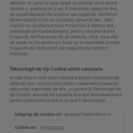
website. In cazul in care optati sa debifati unul dintre
Vendor-i, acestuia nu ii vor fi transmise optiunile dvs.
de consimtamant, fie pozitive sau negative. Vendorul
devine inactiv si nu va cunoaste optiunile dvs., deci
implicit nu va efectua nicio Prelucrare a datelor dvs.,
intemeiata pe Consimtamant, pentru niciunul dintre
Scopurile de Prelucrare de pe website, chiar daca dvs.
ati optat cu DA pentru un Scop ce se regaseste printre
Scopurile de Prelucrare ale respectivului Vendor
inactivat.
Tehnologii de tip Cookie strict necesare
Aceste fisiere sunt strict necesare pentru functionarea
website-ului, inclusiv cele pentru salvarea/procesarea
optiunilor exprimate de dvs. cu privire la Tehnologii de
tip Cookie. Acestea nu necesita acordul dumneavoastra
pentru plasare/accesare si nu pot fi dezactivate.
Tehnologii
anunturi.viata-libera.ro
de
tip
PHPSESSID
Cookie