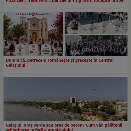
Poza zilei. Trece vara… băncile din Ţiglina I, tot lipsă la apel
Duminică, petrecem româneşte şi greceşte în Centrul
Galaţiului
Galațiul, oraș verde sau oraș de beton? Cum văd gălățenii
schimbarea la față a municipiului