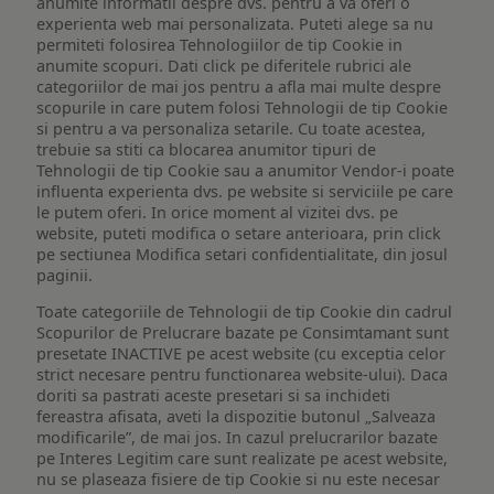
anumite informatii despre dvs. pentru a va oferi o
experienta web mai personalizata. Puteti alege sa nu
permiteti folosirea Tehnologiilor de tip Cookie in
anumite scopuri. Dati click pe diferitele rubrici ale
categoriilor de mai jos pentru a afla mai multe despre
scopurile in care putem folosi Tehnologii de tip Cookie
si pentru a va personaliza setarile. Cu toate acestea,
trebuie sa stiti ca blocarea anumitor tipuri de
Tehnologii de tip Cookie sau a anumitor Vendor-i poate
influenta experienta dvs. pe website si serviciile pe care
le putem oferi. In orice moment al vizitei dvs. pe
website, puteti modifica o setare anterioara, prin click
pe sectiunea Modifica setari confidentialitate, din josul
paginii.
Toate categoriile de Tehnologii de tip Cookie din cadrul
Scopurilor de Prelucrare bazate pe Consimtamant sunt
presetate INACTIVE pe acest website (cu exceptia celor
strict necesare pentru functionarea website-ului). Daca
doriti sa pastrati aceste presetari si sa inchideti
fereastra afisata, aveti la dispozitie butonul „Salveaza
modificarile”, de mai jos. In cazul prelucrarilor bazate
pe Interes Legitim care sunt realizate pe acest website,
nu se plaseaza fisiere de tip Cookie si nu este necesar