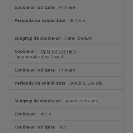
strict
Primare
necesare
364 zile
viata-libera.ro
OptanonConsent
,
OptanonAlertBoxClosed
Primare
364 zile, 364 zile
quantserve.com
mc, d
Terț