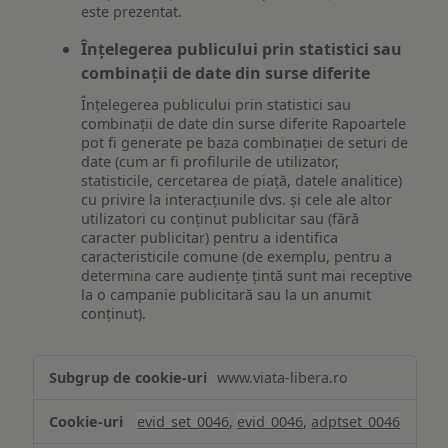
este prezentat.
Înțelegerea publicului prin statistici sau
combinații de date din surse diferite
Înțelegerea publicului prin statistici sau
combinații de date din surse diferite Rapoartele
pot fi generate pe baza combinației de seturi de
date (cum ar fi profilurile de utilizator,
statisticile, cercetarea de piață, datele analitice)
cu privire la interacțiunile dvs. și cele ale altor
utilizatori cu conținut publicitar sau (fără
caracter publicitar) pentru a identifica
caracteristicile comune (de exemplu, pentru a
determina care audiențe țintă sunt mai receptive
la o campanie publicitară sau la un anumit
conținut).
Măsurare
www.viata-libera.ro
și
analiză
evid_set_0046
,
evid_0046
,
adptset_0046