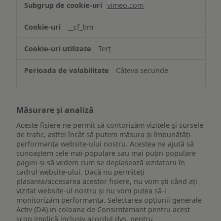
vimeo.com
funcționalităților
website-
__cf_bm
ului
Terț
Câteva secunde
Măsurare și analiză
Aceste fișiere ne permit să contorizăm vizitele și sursele
de trafic, astfel încât să putem măsura și îmbunătăți
performanța website-ului nostru. Acestea ne ajută să
cunoaștem cele mai populare sau mai puțin populare
pagini și să vedem cum se deplasează vizitatorii în
cadrul website-ului. Dacă nu permiteți
plasarea/accesarea acestor fișiere, nu vom ști când ați
vizitat website-ul nostru și nu vom putea să-i
monitorizăm performanța. Selectarea opțiunii generale
Activ (DA) in coloana de Consimtamant pentru acest
scop implică inclusiv acordul dvs. pentru