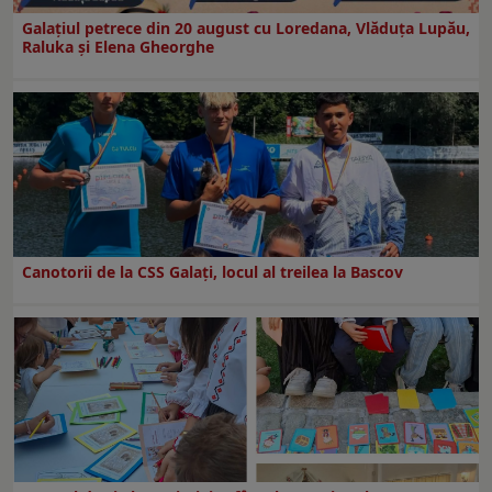
Galaţiul petrece din 20 august cu Loredana, Vlăduța Lupău,
Raluka și Elena Gheorghe
Canotorii de la CSS Galați, locul al treilea la Bascov