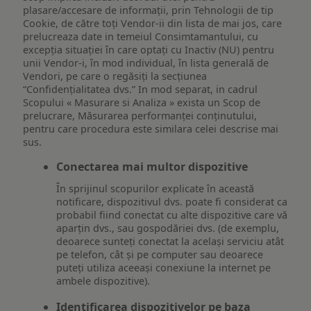
plasare/accesare de informații, prin Tehnologii de tip
Cookie, de către toți Vendor-ii din lista de mai jos, care
prelucreaza date in temeiul Consimtamantului, cu
excepția situației în care optați cu Inactiv (NU) pentru
unii Vendor-i, în mod individual, în lista generală de
Vendori, pe care o regăsiți la secțiunea
“Confidențialitatea dvs.” In mod separat, in cadrul
Scopului « Masurare si Analiza » exista un Scop de
prelucrare, Măsurarea performanței conținutului,
pentru care procedura este similara celei descrise mai
sus.
Conectarea mai multor dispozitive
În sprijinul scopurilor explicate în această
notificare, dispozitivul dvs. poate fi considerat ca
probabil fiind conectat cu alte dispozitive care vă
aparțin dvs., sau gospodăriei dvs. (de exemplu,
deoarece sunteți conectat la același serviciu atât
pe telefon, cât și pe computer sau deoarece
puteți utiliza aceeași conexiune la internet pe
ambele dispozitive).
Identificarea dispozitivelor pe baza