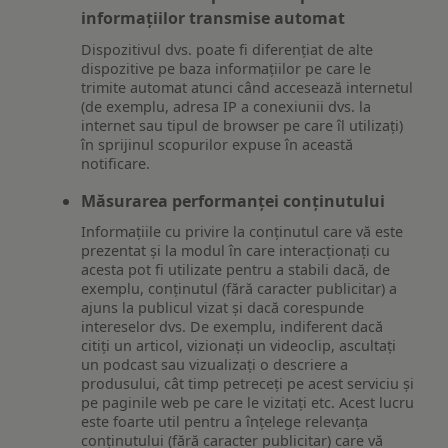
informațiilor transmise automat
Dispozitivul dvs. poate fi diferențiat de alte
dispozitive pe baza informațiilor pe care le
trimite automat atunci când accesează internetul
(de exemplu, adresa IP a conexiunii dvs. la
internet sau tipul de browser pe care îl utilizați)
în sprijinul scopurilor expuse în această
notificare.
Măsurarea performanței conținutului
Informațiile cu privire la conținutul care vă este
prezentat și la modul în care interacționați cu
acesta pot fi utilizate pentru a stabili dacă, de
exemplu, conținutul (fără caracter publicitar) a
ajuns la publicul vizat și dacă corespunde
intereselor dvs. De exemplu, indiferent dacă
citiți un articol, vizionați un videoclip, ascultați
un podcast sau vizualizați o descriere a
produsului, cât timp petreceți pe acest serviciu și
pe paginile web pe care le vizitați etc. Acest lucru
este foarte util pentru a înțelege relevanța
conținutului (fără caracter publicitar) care vă