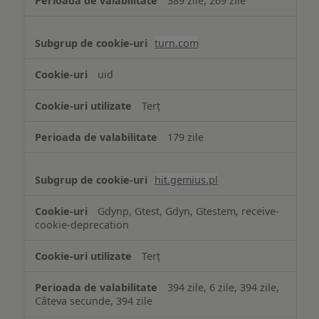
389 zile, 269 zile
turn.com
uid
Terț
179 zile
hit.gemius.pl
Gdynp, Gtest, Gdyn, Gtestem, receive-
cookie-deprecation
Terț
394 zile, 6 zile, 394 zile,
Câteva secunde, 394 zile