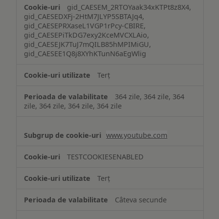
gid_CAESEM_2RTOYaak34xKTPt8z8X4,
gid_CAESEDXFj-2HtM7JLYP5SBTAJq4,
gid_CAESEPRXaseL1VGP1rPcy-CBIRE,
gid_CAESEPiTkDG7exy2KceMVCXLAio,
gid_CAESEJK7TuJ7mQILB85hMPIMiGU,
gid_CAESEE1Q8j8XYhKTunN6aEgWlig
Terț
364 zile, 364 zile, 364
zile, 364 zile, 364 zile, 364 zile
www.youtube.com
TESTCOOKIESENABLED
Terț
Câteva secunde