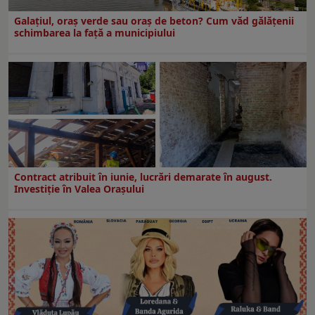
Galațiul, oraș verde sau oraș de beton? Cum văd gălățenii
schimbarea la față a municipiului
Contract atribuit în iunie, lucrări demarate în august.
Investiţie în Valea Oraşului