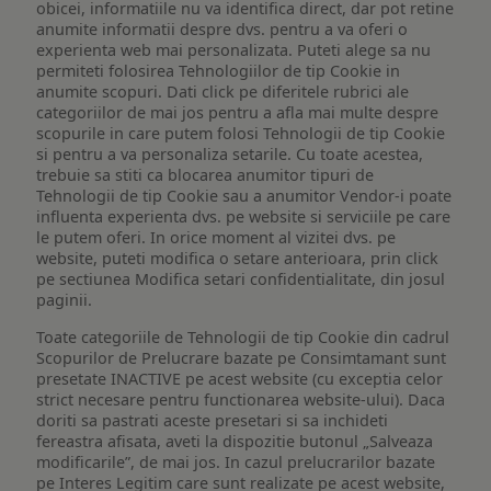
obicei, informatiile nu va identifica direct, dar pot retine
anumite informatii despre dvs. pentru a va oferi o
experienta web mai personalizata. Puteti alege sa nu
permiteti folosirea Tehnologiilor de tip Cookie in
anumite scopuri. Dati click pe diferitele rubrici ale
categoriilor de mai jos pentru a afla mai multe despre
scopurile in care putem folosi Tehnologii de tip Cookie
si pentru a va personaliza setarile. Cu toate acestea,
trebuie sa stiti ca blocarea anumitor tipuri de
Tehnologii de tip Cookie sau a anumitor Vendor-i poate
influenta experienta dvs. pe website si serviciile pe care
le putem oferi. In orice moment al vizitei dvs. pe
website, puteti modifica o setare anterioara, prin click
pe sectiunea Modifica setari confidentialitate, din josul
paginii.
Toate categoriile de Tehnologii de tip Cookie din cadrul
Scopurilor de Prelucrare bazate pe Consimtamant sunt
presetate INACTIVE pe acest website (cu exceptia celor
strict necesare pentru functionarea website-ului). Daca
doriti sa pastrati aceste presetari si sa inchideti
fereastra afisata, aveti la dispozitie butonul „Salveaza
modificarile”, de mai jos. In cazul prelucrarilor bazate
pe Interes Legitim care sunt realizate pe acest website,