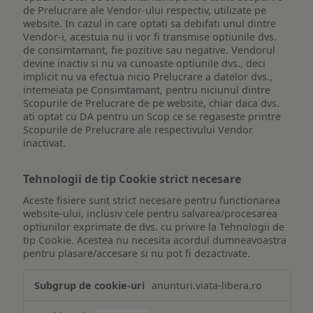
de Prelucrare ale Vendor-ului respectiv, utilizate pe
website. In cazul in care optati sa debifati unul dintre
Vendor-i, acestuia nu ii vor fi transmise optiunile dvs.
de consimtamant, fie pozitive sau negative. Vendorul
devine inactiv si nu va cunoaste optiunile dvs., deci
implicit nu va efectua nicio Prelucrare a datelor dvs.,
intemeiata pe Consimtamant, pentru niciunul dintre
Scopurile de Prelucrare de pe website, chiar daca dvs.
ati optat cu DA pentru un Scop ce se regaseste printre
Scopurile de Prelucrare ale respectivului Vendor
inactivat.
Tehnologii de tip Cookie strict necesare
Aceste fisiere sunt strict necesare pentru functionarea
website-ului, inclusiv cele pentru salvarea/procesarea
optiunilor exprimate de dvs. cu privire la Tehnologii de
tip Cookie. Acestea nu necesita acordul dumneavoastra
pentru plasare/accesare si nu pot fi dezactivate.
Tehnologii
anunturi.viata-libera.ro
de
tip