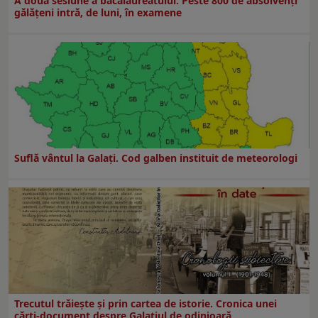
A doua sesiune a bacalaureatului. Peste 800 de absolvenţi
gălăţeni intră, de luni, în examene
Suflă vântul la Galaţi. Cod galben instituit de meteorologi
Trecutul trăiește și prin cartea de istorie. Cronica unei
cărți-document despre Galațiul de odinioară