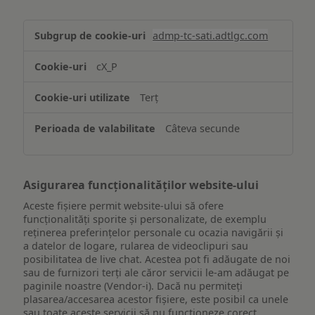
Stocarea
admp-tc-sati.adtlgc.com
și/sau
accesarea
cX_P
informațiilor
de
Terț
pe
un
Câteva secunde
dispozitiv
Asigurarea funcționalităților website-ului
Aceste fișiere permit website-ului să ofere
funcționalități sporite și personalizate, de exemplu
reţinerea preferinţelor personale cu ocazia navigării și
a datelor de logare, rularea de videoclipuri sau
posibilitatea de live chat. Acestea pot fi adăugate de noi
sau de furnizori terți ale căror servicii le-am adăugat pe
paginile noastre (Vendor-i). Dacă nu permiteți
plasarea/accesarea acestor fișiere, este posibil ca unele
sau toate aceste servicii să nu funcționeze corect.