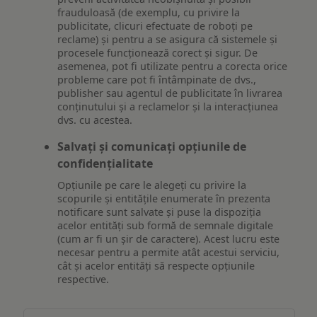
frauduloasă (de exemplu, cu privire la
publicitate, clicuri efectuate de roboți pe
reclame) și pentru a se asigura că sistemele și
procesele funcționează corect și sigur. De
asemenea, pot fi utilizate pentru a corecta orice
probleme care pot fi întâmpinate de dvs.,
publisher sau agentul de publicitate în livrarea
conținutului și a reclamelor și la interacțiunea
dvs. cu acestea.
Salvați și comunicați opțiunile de
confidențialitate
Opțiunile pe care le alegeți cu privire la
scopurile și entitățile enumerate în prezenta
notificare sunt salvate și puse la dispoziția
acelor entități sub formă de semnale digitale
(cum ar fi un șir de caractere). Acest lucru este
necesar pentru a permite atât acestui serviciu,
cât și acelor entități să respecte opțiunile
respective.
Asigurarea