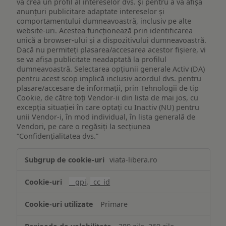
vă crea un profil al intereselor dvs. și pentru a vă afișa
anunțuri publicitare adaptate intereselor și
comportamentului dumneavoastră, inclusiv pe alte
website-uri. Acestea funcționează prin identificarea
unică a browser-ului și a dispozitivului dumneavoastră.
Dacă nu permiteți plasarea/accesarea acestor fișiere, vi
se va afișa publicitate neadaptată la profilul
dumneavoastră. Selectarea opțiunii generale Activ (DA)
pentru acest scop implică inclusiv acordul dvs. pentru
plasare/accesare de informații, prin Tehnologii de tip
Cookie, de către toți Vendor-ii din lista de mai jos, cu
excepția situației în care optați cu Inactiv (NU) pentru
unii Vendor-i, în mod individual, în lista generală de
Vendori, pe care o regăsiți la secțiunea
“Confidențialitatea dvs.”
Publicitate
viata-libera.ro
țintită
(targetată)
__gpi
,
_cc_id
Primare