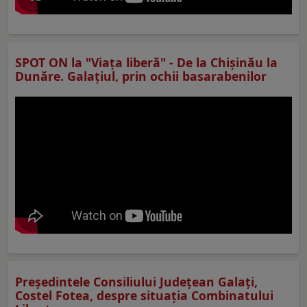
SPOT ON la "Viaţa liberă" - De la Chișinău la
Dunăre. Galațiul, prin ochii basarabenilor
Preşedintele Consiliului Judeţean Galaţi,
Costel Fotea, despre situaţia Combinatului