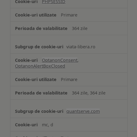
PHPSESSID
Cookie
strict
Primare
necesare
364 zile
viata-libera.ro
OptanonConsent
,
OptanonAlertBoxClosed
Primare
364 zile, 364 zile
quantserve.com
mc, d