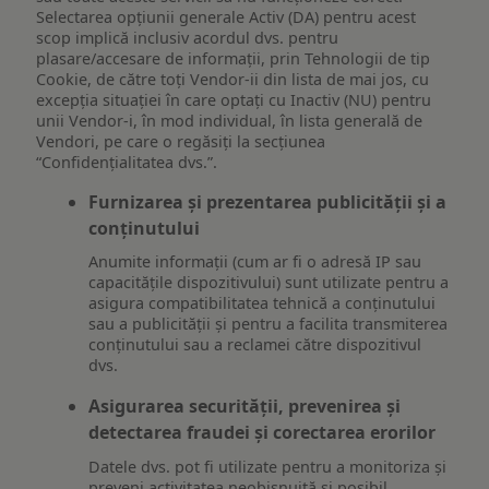
Selectarea opțiunii generale Activ (DA) pentru acest
scop implică inclusiv acordul dvs. pentru
plasare/accesare de informații, prin Tehnologii de tip
Cookie, de către toți Vendor-ii din lista de mai jos, cu
excepția situației în care optați cu Inactiv (NU) pentru
unii Vendor-i, în mod individual, în lista generală de
Vendori, pe care o regăsiți la secțiunea
“Confidențialitatea dvs.”.
Furnizarea și prezentarea publicității și a
conținutului
Anumite informații (cum ar fi o adresă IP sau
capacitățile dispozitivului) sunt utilizate pentru a
asigura compatibilitatea tehnică a conținutului
sau a publicității și pentru a facilita transmiterea
conținutului sau a reclamei către dispozitivul
dvs.
Asigurarea securității, prevenirea și
detectarea fraudei și corectarea erorilor
Datele dvs. pot fi utilizate pentru a monitoriza și
preveni activitatea neobișnuită și posibil