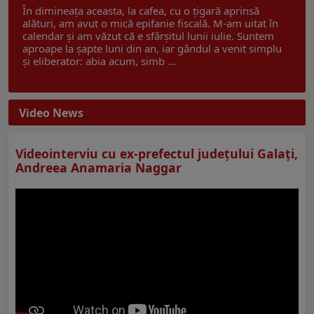
În dimineața aceasta, la cafea, cu o țigară aprinsă
alături, am avut o mică epifanie fiscală. M-am uitat în
calendar și am văzut că e sfârșitul lunii iulie. Suntem
aproape la șapte luni din an, iar gândul a venit simplu
și eliberator: abia acum, simb ...
Video News
Videointerviu cu ex-prefectul judeţului Galaţi,
Andreea Anamaria Naggar