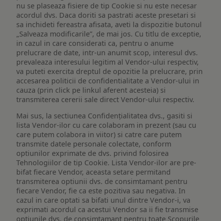
nu se plaseaza fisiere de tip Cookie si nu este necesar
acordul dvs. Daca doriti sa pastrati aceste presetari si
sa inchideti fereastra afisata, aveti la dispozitie butonul
„Salveaza modificarile”, de mai jos. Cu titlu de exceptie,
in cazul in care considerati ca, pentru o anume
prelucrare de date, intr-un anumit scop, interesul dvs.
prevaleaza interesului legitim al Vendor-ului respectiv,
va puteti exercita dreptul de opozitie la prelucrare, prin
accesarea politicii de confidentialitate a Vendor-ului in
cauza (prin click pe linkul aferent acesteia) si
transmiterea cererii sale direct Vendor-ului respectiv.
Mai sus, la sectiunea Confidențialitatea dvs., gasiti si
lista Vendor-ilor cu care colaboram in prezent (sau cu
care putem colabora in viitor) si catre care putem
transmite datele personale colectate, conform
optiunilor exprimate de dvs. privind folosirea
Tehnologiilor de tip Cookie. Lista Vendor-ilor are pre-
bifat fiecare Vendor, aceasta setare permitand
transmiterea optiunii dvs. de consimtamant pentru
fiecare Vendor, fie ca este pozitiva sau negativa. In
cazul in care optati sa bifati unul dintre Vendor-i, va
exprimati acordul ca acestui Vendor sa ii fie transmise
optiunile dvs. de consimtamant pentru toate Scopurile