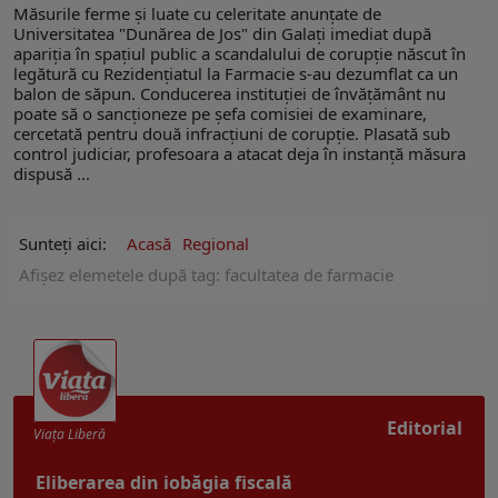
Măsurile ferme și luate cu celeritate anunțate de
Universitatea "Dunărea de Jos" din Galați imediat după
apariţia în spațiul public a scandalului de corupție născut în
legătură cu Rezidențiatul la Farmacie s-au dezumflat ca un
balon de săpun. Conducerea instituției de învățământ nu
poate să o sancționeze pe șefa comisiei de examinare,
cercetată pentru două infracțiuni de corupție. Plasată sub
control judiciar, profesoara a atacat deja în instanță măsura
dispusă ...
Sunteți aici:
Acasă
Regional
Afişez elemetele după tag: facultatea de farmacie
Editorial
Viaţa Liberă
Eliberarea din iobăgia fiscală