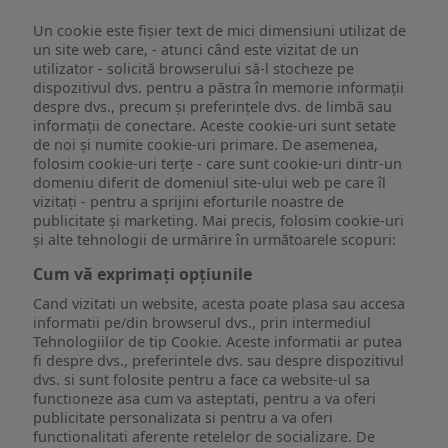
Un cookie este fişier text de mici dimensiuni utilizat de
un site web care, - atunci când este vizitat de un
utilizator - solicită browserului să-l stocheze pe
dispozitivul dvs. pentru a păstra în memorie informații
despre dvs., precum și preferințele dvs. de limbă sau
informații de conectare. Aceste cookie-uri sunt setate
de noi și numite cookie-uri primare. De asemenea,
folosim cookie-uri terțe - care sunt cookie-uri dintr-un
domeniu diferit de domeniul site-ului web pe care îl
vizitați - pentru a sprijini eforturile noastre de
publicitate și marketing. Mai precis, folosim cookie-uri
și alte tehnologii de urmărire în următoarele scopuri:
Cum vă exprimați opțiunile
Cand vizitati un website, acesta poate plasa sau accesa
informatii pe/din browserul dvs., prin intermediul
Tehnologiilor de tip Cookie. Aceste informatii ar putea
fi despre dvs., preferintele dvs. sau despre dispozitivul
dvs. si sunt folosite pentru a face ca website-ul sa
functioneze asa cum va asteptati, pentru a va oferi
publicitate personalizata si pentru a va oferi
functionalitati aferente retelelor de socializare. De