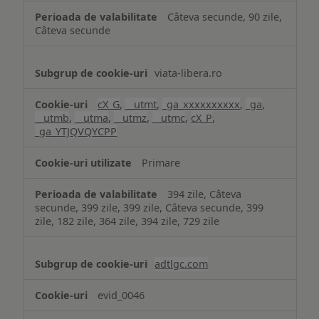
Câteva secunde, 90 zile,
Câteva secunde
viata-libera.ro
cX_G
,
__utmt
,
_ga_xxxxxxxxxx
,
_ga
,
__utmb
,
__utma
,
__utmz
,
__utmc
,
cX_P
,
_ga_YTJQVQYCPP
Primare
394 zile, Câteva
secunde, 399 zile, 399 zile, Câteva secunde, 399
zile, 182 zile, 364 zile, 394 zile, 729 zile
adtlgc.com
evid_0046