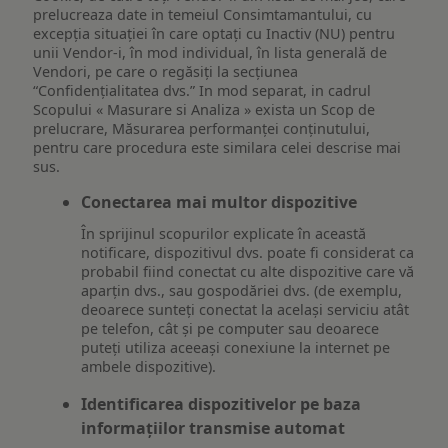
prelucreaza date in temeiul Consimtamantului, cu
excepția situației în care optați cu Inactiv (NU) pentru
unii Vendor-i, în mod individual, în lista generală de
Vendori, pe care o regăsiți la secțiunea
“Confidențialitatea dvs.” In mod separat, in cadrul
Scopului « Masurare si Analiza » exista un Scop de
prelucrare, Măsurarea performanței conținutului,
pentru care procedura este similara celei descrise mai
sus.
Conectarea mai multor dispozitive
În sprijinul scopurilor explicate în această
notificare, dispozitivul dvs. poate fi considerat ca
probabil fiind conectat cu alte dispozitive care vă
aparțin dvs., sau gospodăriei dvs. (de exemplu,
deoarece sunteți conectat la același serviciu atât
pe telefon, cât și pe computer sau deoarece
puteți utiliza aceeași conexiune la internet pe
ambele dispozitive).
Identificarea dispozitivelor pe baza
informațiilor transmise automat