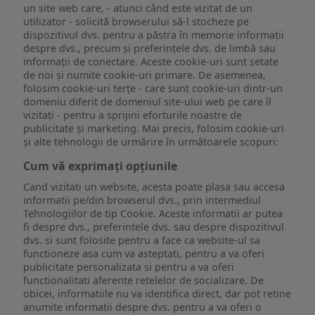
un site web care, - atunci când este vizitat de un
utilizator - solicită browserului să-l stocheze pe
dispozitivul dvs. pentru a păstra în memorie informații
despre dvs., precum și preferințele dvs. de limbă sau
informații de conectare. Aceste cookie-uri sunt setate
de noi și numite cookie-uri primare. De asemenea,
folosim cookie-uri terțe - care sunt cookie-uri dintr-un
domeniu diferit de domeniul site-ului web pe care îl
vizitați - pentru a sprijini eforturile noastre de
publicitate și marketing. Mai precis, folosim cookie-uri
și alte tehnologii de urmărire în următoarele scopuri:
Cum vă exprimați opțiunile
Cand vizitati un website, acesta poate plasa sau accesa
informatii pe/din browserul dvs., prin intermediul
Tehnologiilor de tip Cookie. Aceste informatii ar putea
fi despre dvs., preferintele dvs. sau despre dispozitivul
dvs. si sunt folosite pentru a face ca website-ul sa
functioneze asa cum va asteptati, pentru a va oferi
publicitate personalizata si pentru a va oferi
functionalitati aferente retelelor de socializare. De
obicei, informatiile nu va identifica direct, dar pot retine
anumite informatii despre dvs. pentru a va oferi o