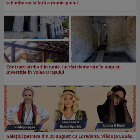
schimbarea la față a municipiului
Contract atribuit în iunie, lucrări demarate în august.
Investiţie în Valea Oraşului
Galaţiul petrece din 20 august cu Loredana, Vlăduța Lupău,