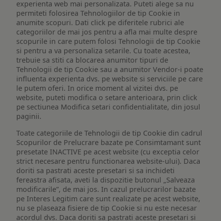
experienta web mai personalizata. Puteti alege sa nu
permiteti folosirea Tehnologiilor de tip Cookie in
anumite scopuri. Dati click pe diferitele rubrici ale
categoriilor de mai jos pentru a afla mai multe despre
scopurile in care putem folosi Tehnologii de tip Cookie
si pentru a va personaliza setarile. Cu toate acestea,
trebuie sa stiti ca blocarea anumitor tipuri de
Tehnologii de tip Cookie sau a anumitor Vendor-i poate
influenta experienta dvs. pe website si serviciile pe care
le putem oferi. In orice moment al vizitei dvs. pe
website, puteti modifica o setare anterioara, prin click
pe sectiunea Modifica setari confidentialitate, din josul
paginii.
Toate categoriile de Tehnologii de tip Cookie din cadrul
Scopurilor de Prelucrare bazate pe Consimtamant sunt
presetate INACTIVE pe acest website (cu exceptia celor
strict necesare pentru functionarea website-ului). Daca
doriti sa pastrati aceste presetari si sa inchideti
fereastra afisata, aveti la dispozitie butonul „Salveaza
modificarile”, de mai jos. In cazul prelucrarilor bazate
pe Interes Legitim care sunt realizate pe acest website,
nu se plaseaza fisiere de tip Cookie si nu este necesar
acordul dvs. Daca doriti sa pastrati aceste presetari si