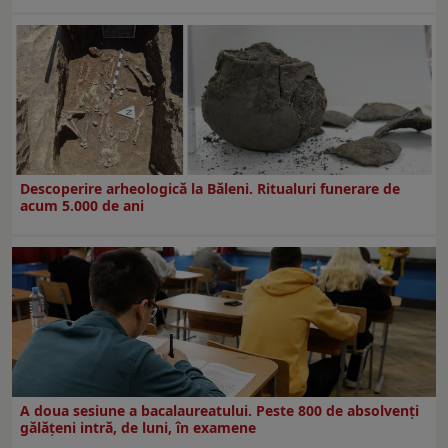
Descoperire arheologică la Băleni. Ritualuri funerare de
acum 5.000 de ani
A doua sesiune a bacalaureatului. Peste 800 de absolvenţi
gălăţeni intră, de luni, în examene