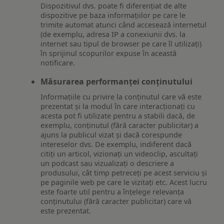
Dispozitivul dvs. poate fi diferențiat de alte
dispozitive pe baza informațiilor pe care le
trimite automat atunci când accesează internetul
(de exemplu, adresa IP a conexiunii dvs. la
internet sau tipul de browser pe care îl utilizați)
în sprijinul scopurilor expuse în această
notificare.
Măsurarea performanței conținutului
Informațiile cu privire la conținutul care vă este
prezentat și la modul în care interacționați cu
acesta pot fi utilizate pentru a stabili dacă, de
exemplu, conținutul (fără caracter publicitar) a
ajuns la publicul vizat și dacă corespunde
intereselor dvs. De exemplu, indiferent dacă
citiți un articol, vizionați un videoclip, ascultați
un podcast sau vizualizați o descriere a
produsului, cât timp petreceți pe acest serviciu și
pe paginile web pe care le vizitați etc. Acest lucru
este foarte util pentru a înțelege relevanța
conținutului (fără caracter publicitar) care vă
este prezentat.