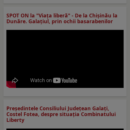
SPOT ON la "Viaţa liberă" - De la Chișinău la
Dunăre. Galațiul, prin ochii basarabenilor
Preşedintele Consiliului Judeţean Galaţi,
Costel Fotea, despre situaţia Combinatului
Liberty