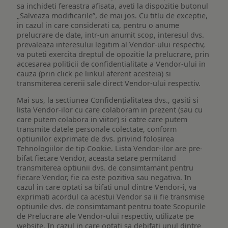
sa inchideti fereastra afisata, aveti la dispozitie butonul
„Salveaza modificarile”, de mai jos. Cu titlu de exceptie,
in cazul in care considerati ca, pentru o anume
prelucrare de date, intr-un anumit scop, interesul dvs.
prevaleaza interesului legitim al Vendor-ului respectiv,
va puteti exercita dreptul de opozitie la prelucrare, prin
accesarea politicii de confidentialitate a Vendor-ului in
cauza (prin click pe linkul aferent acesteia) si
transmiterea cererii sale direct Vendor-ului respectiv.
Mai sus, la sectiunea Confidențialitatea dvs., gasiti si
lista Vendor-ilor cu care colaboram in prezent (sau cu
care putem colabora in viitor) si catre care putem
transmite datele personale colectate, conform
optiunilor exprimate de dvs. privind folosirea
Tehnologiilor de tip Cookie. Lista Vendor-ilor are pre-
bifat fiecare Vendor, aceasta setare permitand
transmiterea optiunii dvs. de consimtamant pentru
fiecare Vendor, fie ca este pozitiva sau negativa. In
cazul in care optati sa bifati unul dintre Vendor-i, va
exprimati acordul ca acestui Vendor sa ii fie transmise
optiunile dvs. de consimtamant pentru toate Scopurile
de Prelucrare ale Vendor-ului respectiv, utilizate pe
website. In cazul in care optati sa debifati unul dintre