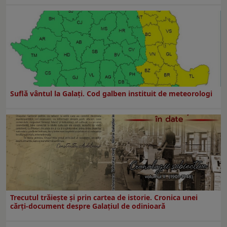
Suflă vântul la Galaţi. Cod galben instituit de meteorologi
Trecutul trăiește și prin cartea de istorie. Cronica unei
cărți-document despre Galațiul de odinioară