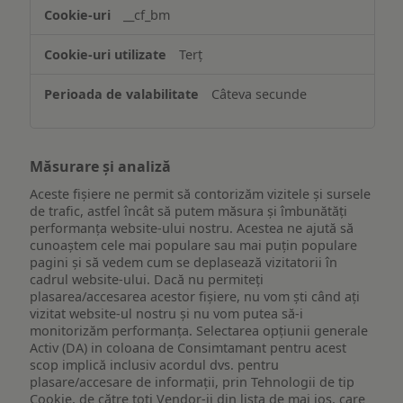
website-
__cf_bm
ului
Terț
Câteva secunde
Măsurare și analiză
Aceste fișiere ne permit să contorizăm vizitele și sursele
de trafic, astfel încât să putem măsura și îmbunătăți
performanța website-ului nostru. Acestea ne ajută să
cunoaștem cele mai populare sau mai puțin populare
pagini și să vedem cum se deplasează vizitatorii în
cadrul website-ului. Dacă nu permiteți
plasarea/accesarea acestor fișiere, nu vom ști când ați
vizitat website-ul nostru și nu vom putea să-i
monitorizăm performanța. Selectarea opțiunii generale
Activ (DA) in coloana de Consimtamant pentru acest
scop implică inclusiv acordul dvs. pentru
plasare/accesare de informații, prin Tehnologii de tip
Cookie, de către toți Vendor-ii din lista de mai jos, care