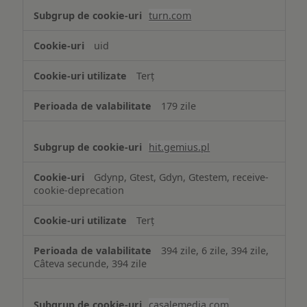
turn.com
uid
Terț
179 zile
hit.gemius.pl
Gdynp, Gtest, Gdyn, Gtestem, receive-
cookie-deprecation
Terț
394 zile, 6 zile, 394 zile,
Câteva secunde, 394 zile
casalemedia.com