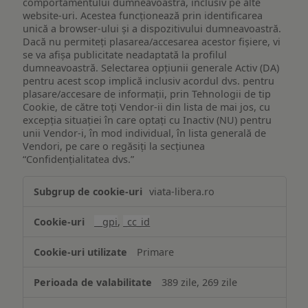
comportamentului dumneavoastră, inclusiv pe alte
website-uri. Acestea funcționează prin identificarea
unică a browser-ului și a dispozitivului dumneavoastră.
Dacă nu permiteți plasarea/accesarea acestor fișiere, vi
se va afișa publicitate neadaptată la profilul
dumneavoastră. Selectarea opțiunii generale Activ (DA)
pentru acest scop implică inclusiv acordul dvs. pentru
plasare/accesare de informații, prin Tehnologii de tip
Cookie, de către toți Vendor-ii din lista de mai jos, cu
excepția situației în care optați cu Inactiv (NU) pentru
unii Vendor-i, în mod individual, în lista generală de
Vendori, pe care o regăsiți la secțiunea
“Confidențialitatea dvs.”
Publicitate
viata-libera.ro
țintită
(targetată)
__gpi
,
_cc_id
Primare
389 zile, 269 zile