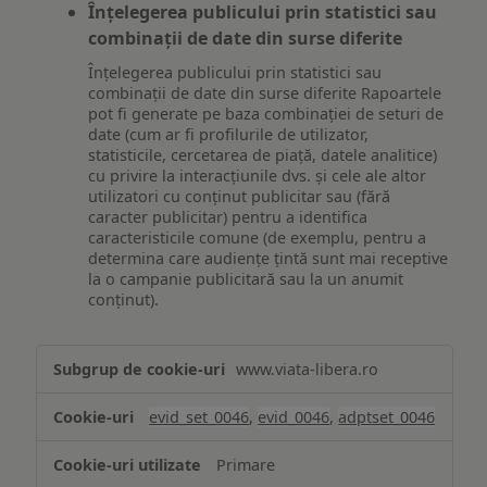
Înțelegerea publicului prin statistici sau
combinații de date din surse diferite
Înțelegerea publicului prin statistici sau
combinații de date din surse diferite Rapoartele
pot fi generate pe baza combinației de seturi de
date (cum ar fi profilurile de utilizator,
statisticile, cercetarea de piață, datele analitice)
cu privire la interacțiunile dvs. și cele ale altor
utilizatori cu conținut publicitar sau (fără
caracter publicitar) pentru a identifica
caracteristicile comune (de exemplu, pentru a
determina care audiențe țintă sunt mai receptive
la o campanie publicitară sau la un anumit
conținut).
Măsurare
www.viata-libera.ro
și
analiză
evid_set_0046
,
evid_0046
,
adptset_0046
Primare