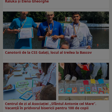
Raluka și Elena Gheorghe
Canotorii de la CSS Galați, locul al treilea la Bascov
Centrul de zi al Asociației „Sfântul Antonie cel Mare”.
Vacanță în pridvorul bisericii pentru 100 de copii