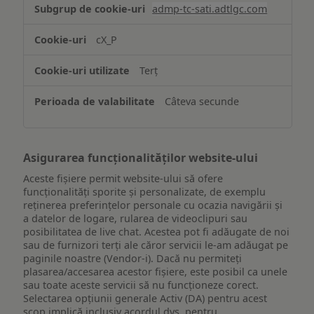
Stocarea
admp-tc-sati.adtlgc.com
și/sau
accesarea
cX_P
informațiilor
de
Terț
pe
un
Câteva secunde
dispozitiv
Asigurarea funcționalităților website-ului
Aceste fișiere permit website-ului să ofere
funcționalități sporite și personalizate, de exemplu
reţinerea preferinţelor personale cu ocazia navigării și
a datelor de logare, rularea de videoclipuri sau
posibilitatea de live chat. Acestea pot fi adăugate de noi
sau de furnizori terți ale căror servicii le-am adăugat pe
paginile noastre (Vendor-i). Dacă nu permiteți
plasarea/accesarea acestor fișiere, este posibil ca unele
sau toate aceste servicii să nu funcționeze corect.
Selectarea opțiunii generale Activ (DA) pentru acest
scop implică inclusiv acordul dvs. pentru