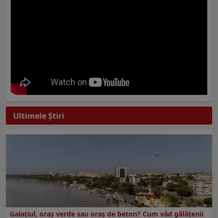
Ultimele Ştiri
Galațiul, oraș verde sau oraș de beton? Cum văd gălățenii