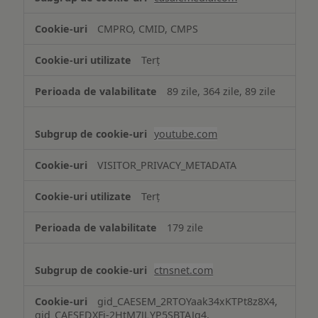
CMPRO, CMID, CMPS
Terț
89 zile, 364 zile, 89 zile
youtube.com
VISITOR_PRIVACY_METADATA
Terț
179 zile
ctnsnet.com
gid_CAESEM_2RTOYaak34xKTPt8z8X4,
gid_CAESEDXFj-2HtM7JLYP5SBTAJq4,