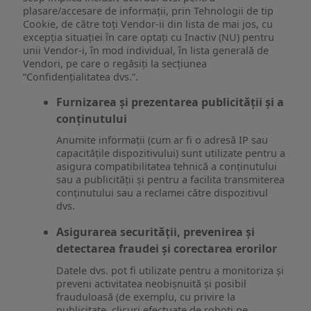
plasare/accesare de informații, prin Tehnologii de tip
Cookie, de către toți Vendor-ii din lista de mai jos, cu
excepția situației în care optați cu Inactiv (NU) pentru
unii Vendor-i, în mod individual, în lista generală de
Vendori, pe care o regăsiți la secțiunea
“Confidențialitatea dvs.”.
Furnizarea și prezentarea publicității și a
conținutului
Anumite informații (cum ar fi o adresă IP sau
capacitățile dispozitivului) sunt utilizate pentru a
asigura compatibilitatea tehnică a conținutului
sau a publicității și pentru a facilita transmiterea
conținutului sau a reclamei către dispozitivul
dvs.
Asigurarea securității, prevenirea și
detectarea fraudei și corectarea erorilor
Datele dvs. pot fi utilizate pentru a monitoriza și
preveni activitatea neobișnuită și posibil
frauduloasă (de exemplu, cu privire la
publicitate, clicuri efectuate de roboți pe