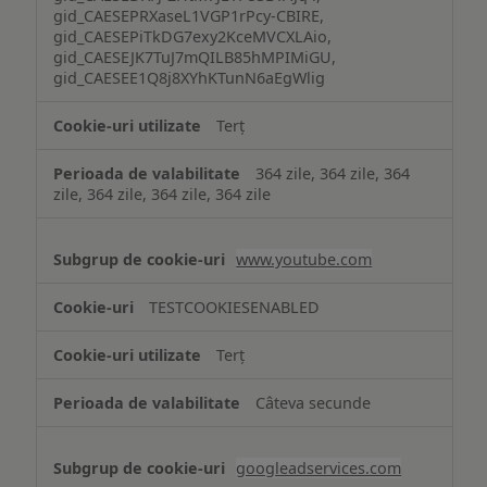
gid_CAESEPRXaseL1VGP1rPcy-CBIRE,
gid_CAESEPiTkDG7exy2KceMVCXLAio,
gid_CAESEJK7TuJ7mQILB85hMPIMiGU,
gid_CAESEE1Q8j8XYhKTunN6aEgWlig
Terț
364 zile, 364 zile, 364
zile, 364 zile, 364 zile, 364 zile
www.youtube.com
TESTCOOKIESENABLED
Terț
Câteva secunde
googleadservices.com