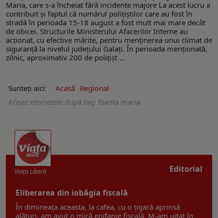
Maria, care s-a încheiat fără incidente majore La acest lucru a
contribuit şi faptul că numărul polițiștilor care au fost în
stradă în perioada 15-18 august a fost mult mai mare decât
de obicei. Structurile Ministerului Afacerilor Interne au
acționat, cu efective mărite, pentru menținerea unui climat de
siguranță la nivelul județului Galați. În perioada menționată,
zilnic, aproximativ 200 de polițișt ...
Sunteți aici:
Acasă
Regional
Afişez elemetele după tag: fsanta maria
Editorial
Viaţa Liberă
Eliberarea din iobăgia fiscală
În dimineața aceasta, la cafea, cu o țigară aprinsă
alături, am avut o mică epifanie fiscală. M-am uitat în