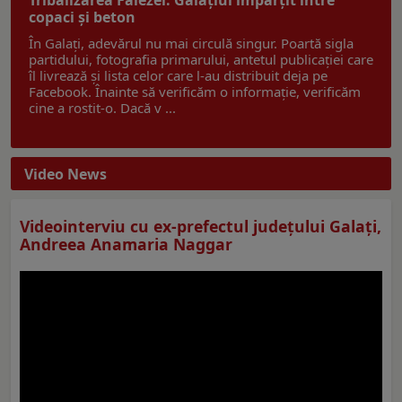
copaci și beton
În Galați, adevărul nu mai circulă singur. Poartă sigla
partidului, fotografia primarului, antetul publicației care
îl livrează și lista celor care l-au distribuit deja pe
Facebook. Înainte să verificăm o informație, verificăm
cine a rostit-o. Dacă v ...
Video News
Videointerviu cu ex-prefectul judeţului Galaţi,
Andreea Anamaria Naggar