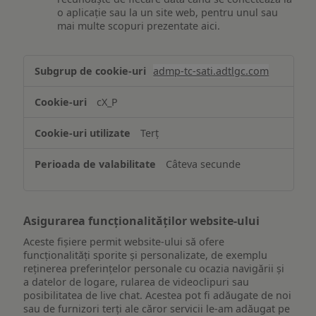
o aplicație sau la un site web, pentru unul sau
mai multe scopuri prezentate aici.
Stocarea
admp-tc-sati.adtlgc.com
și/sau
accesarea
cX_P
informațiilor
de
Terț
pe
un
Câteva secunde
dispozitiv
Asigurarea funcționalităților website-ului
Aceste fișiere permit website-ului să ofere
funcționalități sporite și personalizate, de exemplu
reţinerea preferinţelor personale cu ocazia navigării și
a datelor de logare, rularea de videoclipuri sau
posibilitatea de live chat. Acestea pot fi adăugate de noi
sau de furnizori terți ale căror servicii le-am adăugat pe