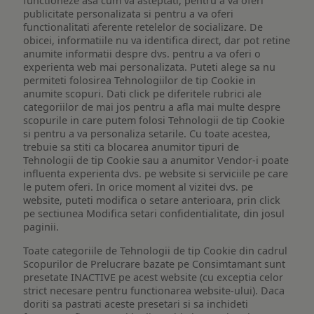
functioneze asa cum va asteptati, pentru a va oferi
publicitate personalizata si pentru a va oferi
functionalitati aferente retelelor de socializare. De
obicei, informatiile nu va identifica direct, dar pot retine
anumite informatii despre dvs. pentru a va oferi o
experienta web mai personalizata. Puteti alege sa nu
permiteti folosirea Tehnologiilor de tip Cookie in
anumite scopuri. Dati click pe diferitele rubrici ale
categoriilor de mai jos pentru a afla mai multe despre
scopurile in care putem folosi Tehnologii de tip Cookie
si pentru a va personaliza setarile. Cu toate acestea,
trebuie sa stiti ca blocarea anumitor tipuri de
Tehnologii de tip Cookie sau a anumitor Vendor-i poate
influenta experienta dvs. pe website si serviciile pe care
le putem oferi. In orice moment al vizitei dvs. pe
website, puteti modifica o setare anterioara, prin click
pe sectiunea Modifica setari confidentialitate, din josul
paginii.
Toate categoriile de Tehnologii de tip Cookie din cadrul
Scopurilor de Prelucrare bazate pe Consimtamant sunt
presetate INACTIVE pe acest website (cu exceptia celor
strict necesare pentru functionarea website-ului). Daca
doriti sa pastrati aceste presetari si sa inchideti