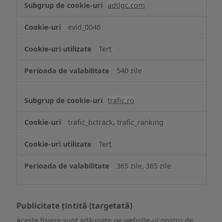
adtlgc.com
evid_0046
Terț
540 zile
trafic.ro
trafic_bctrack, trafic_ranking
Terț
365 zile, 365 zile
Publicitate țintită (targetată)
Aceste fișiere sunt adăugate pe website-ul nostru de