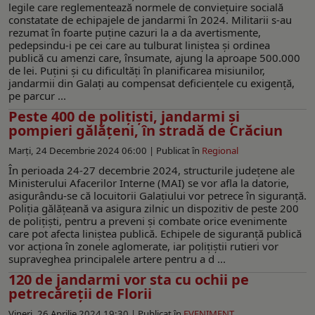
legile care reglementează normele de conviețuire socială
constatate de echipajele de jandarmi în 2024. Militarii s-au
rezumat în foarte puține cazuri la a da avertismente,
pedepsindu-i pe cei care au tulburat liniștea și ordinea
publică cu amenzi care, însumate, ajung la aproape 500.000
de lei. Puțini și cu dificultăți în planificarea misiunilor,
jandarmii din Galați au compensat deficiențele cu exigență,
pe parcur ...
Peste 400 de polițiști, jandarmi şi
pompieri gălățeni, în stradă de Crăciun
Marți, 24 Decembrie 2024 06:00 |
Publicat în
Regional
În perioada 24-27 decembrie 2024, structurile județene ale
Ministerului Afacerilor Interne (MAI) se vor afla la datorie,
asigurându-se că locuitorii Galațiului vor petrece în siguranță.
Poliția gălăţeană va asigura zilnic un dispozitiv de peste 200
de polițiști, pentru a preveni și combate orice evenimente
care pot afecta liniștea publică. Echipele de siguranță publică
vor acționa în zonele aglomerate, iar polițiștii rutieri vor
supraveghea principalele artere pentru a d ...
120 de jandarmi vor sta cu ochii pe
petrecăreții de Florii
Vineri, 26 Aprilie 2024 19:30 |
Publicat în
EVENIMENT