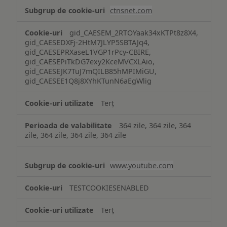
ctnsnet.com
gid_CAESEM_2RTOYaak34xKTPt8z8X4,
gid_CAESEDXFj-2HtM7JLYP5SBTAJq4,
gid_CAESEPRXaseL1VGP1rPcy-CBIRE,
gid_CAESEPiTkDG7exy2KceMVCXLAio,
gid_CAESEJK7TuJ7mQILB85hMPIMiGU,
gid_CAESEE1Q8j8XYhKTunN6aEgWlig
Terț
364 zile, 364 zile, 364
zile, 364 zile, 364 zile, 364 zile
www.youtube.com
TESTCOOKIESENABLED
Terț