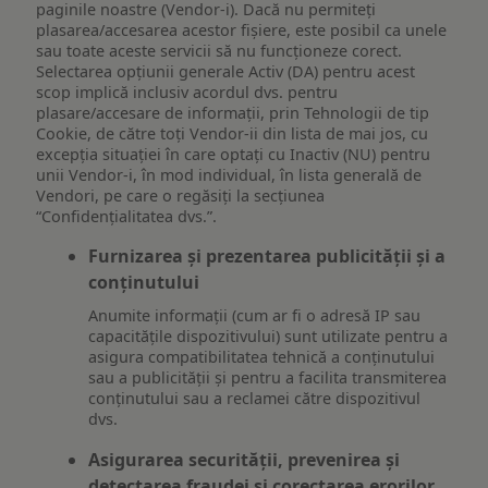
paginile noastre (Vendor-i). Dacă nu permiteți
plasarea/accesarea acestor fișiere, este posibil ca unele
sau toate aceste servicii să nu funcționeze corect.
Selectarea opțiunii generale Activ (DA) pentru acest
scop implică inclusiv acordul dvs. pentru
plasare/accesare de informații, prin Tehnologii de tip
Cookie, de către toți Vendor-ii din lista de mai jos, cu
excepția situației în care optați cu Inactiv (NU) pentru
unii Vendor-i, în mod individual, în lista generală de
Vendori, pe care o regăsiți la secțiunea
“Confidențialitatea dvs.”.
Furnizarea și prezentarea publicității și a
conținutului
Anumite informații (cum ar fi o adresă IP sau
capacitățile dispozitivului) sunt utilizate pentru a
asigura compatibilitatea tehnică a conținutului
sau a publicității și pentru a facilita transmiterea
conținutului sau a reclamei către dispozitivul
dvs.
Asigurarea securității, prevenirea și
detectarea fraudei și corectarea erorilor