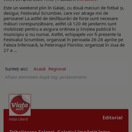
Este un weekend plin în Galați, cu două meciuri de fotbal și,
desigur, Festivalul Scrumbiei, care vor atrage mii de
persoane! La astfel de desfășurări de forțe sunt necesare
măsuri corespunzătoare, astfel că 120 de jandarmi sunt
mobilizați pentru a asigura ordinea și liniștea publică în
municipiu și nu numai. Astfel, echipajele vor fi prezente la
Festivalul Scrumbiei, organizat în perioada 26-28 aprilie pe
Faleza Inferioară, la Pelerinajul Floriilor, organizat în ziua de
27 a ...
Sunteți aici:
Acasă
Regional
Afişez elemetele după tag: jandaremerie
Editorial
Viaţa Liberă
Tribalizarea Falezei. Galațiul împărțit între