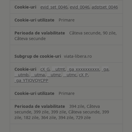
analiză
evid_set_0046
,
evid_0046
,
adptset_0046
Primare
Câteva secunde, 90 zile,
Câteva secunde
viata-libera.ro
cX_G
,
__utmt
,
_ga_xxxxxxxxxx
,
_ga
,
__utmb
,
__utma
,
__utmz
,
__utmc
,
cX_P
,
_ga_YTJQVQYCPP
Primare
394 zile, Câteva
secunde, 399 zile, 399 zile, Câteva secunde, 399
zile, 182 zile, 364 zile, 394 zile, 729 zile