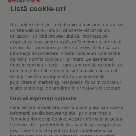
Termeni si conditii
Listă cookie-uri
Un cookie este fişier text de mici dimensiuni utilizat de
un site web care, - atunci când este vizitat de un
utilizator - solicită browserului să-l stocheze pe
dispozitivul dvs. pentru a păstra în memorie informații
despre dvs., precum și preferințele dvs. de limbă sau
informații de conectare. Aceste cookie-uri sunt setate
de noi și numite cookie-uri primare. De asemenea,
folosim cookie-uri terțe - care sunt cookie-uri dintr-un
domeniu diferit de domeniul site-ului web pe care îl
vizitați - pentru a sprijini eforturile noastre de
publicitate și marketing. Mai precis, folosim cookie-uri
și alte tehnologii de urmărire în următoarele scopuri:
Cum vă exprimați opțiunile
Cand vizitati un website, acesta poate plasa sau accesa
informatii pe/din browserul dvs., prin intermediul
Tehnologiilor de tip Cookie. Aceste informatii ar putea
fi despre dvs., preferintele dvs. sau despre dispozitivul
dvs. si sunt folosite pentru a face ca website-ul sa