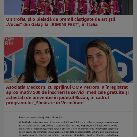
Un trofeu şi o pleiadă de premii câştigate de artiştii
„Voces” din Galaţi la „RIMINI FEST”, în Italia
Asociația Medcorp, cu sprijinul OMV Petrom, a înregistrat
aproximativ 500 de înscrieri la servicii medicale gratuite și
activități de prevenție în județul Buzău, în cadrul
programului „Sănătate în Vecinătate”