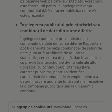
pe paginile web pe care le vizitați etc. Acest lucru
este foarte util pentru a înțelege relevanța
conținutului (fără caracter publicitar) care vă
este prezentat.
Înțelegerea publicului prin statistici sau
combinații de date din surse diferite
Înțelegerea publicului prin statistici sau
combinații de date din surse diferite Rapoartele
pot fi generate pe baza combinației de seturi de
date (cum ar fi profilurile de utilizator,
statisticile, cercetarea de piață, datele analitice)
cu privire la interacțiunile dvs. și cele ale altor
utilizatori cu conținut publicitar sau (fără
caracter publicitar) pentru a identifica
caracteristicile comune (de exemplu, pentru a
determina care audiențe țintă sunt mai receptive
la o campanie publicitară sau la un anumit
conținut).
Măsurare
www.viata-libera.ro
și