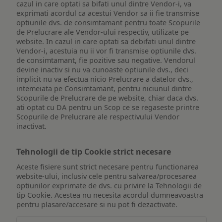
cazul in care optati sa bifati unul dintre Vendor-i, va
exprimati acordul ca acestui Vendor sa ii fie transmise
optiunile dvs. de consimtamant pentru toate Scopurile
de Prelucrare ale Vendor-ului respectiv, utilizate pe
website. In cazul in care optati sa debifati unul dintre
Vendor-i, acestuia nu ii vor fi transmise optiunile dvs.
de consimtamant, fie pozitive sau negative. Vendorul
devine inactiv si nu va cunoaste optiunile dvs., deci
implicit nu va efectua nicio Prelucrare a datelor dvs.,
intemeiata pe Consimtamant, pentru niciunul dintre
Scopurile de Prelucrare de pe website, chiar daca dvs.
ati optat cu DA pentru un Scop ce se regaseste printre
Scopurile de Prelucrare ale respectivului Vendor
inactivat.
Tehnologii de tip Cookie strict necesare
Aceste fisiere sunt strict necesare pentru functionarea
website-ului, inclusiv cele pentru salvarea/procesarea
optiunilor exprimate de dvs. cu privire la Tehnologii de
tip Cookie. Acestea nu necesita acordul dumneavoastra
pentru plasare/accesare si nu pot fi dezactivate.
Tehnologii