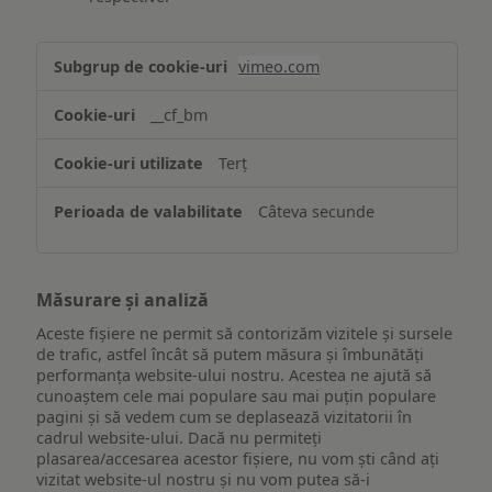
Asigurarea
vimeo.com
funcționalităților
website-
__cf_bm
ului
Terț
Câteva secunde
Măsurare și analiză
Aceste fișiere ne permit să contorizăm vizitele și sursele
de trafic, astfel încât să putem măsura și îmbunătăți
performanța website-ului nostru. Acestea ne ajută să
cunoaștem cele mai populare sau mai puțin populare
pagini și să vedem cum se deplasează vizitatorii în
cadrul website-ului. Dacă nu permiteți
plasarea/accesarea acestor fișiere, nu vom ști când ați
vizitat website-ul nostru și nu vom putea să-i