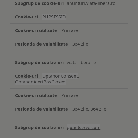
anunturi.viata-libera.ro
de
tip
PHPSESSID
Cookie
strict
Primare
necesare
364 zile
viata-libera.ro
OptanonConsent
,
OptanonAlertBoxClosed
Primare
364 zile, 364 zile
quantserve.com