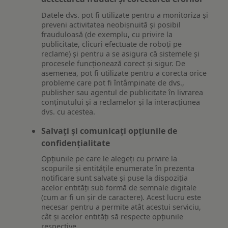
Datele dvs. pot fi utilizate pentru a monitoriza și
preveni activitatea neobișnuită și posibil
frauduloasă (de exemplu, cu privire la
publicitate, clicuri efectuate de roboți pe
reclame) și pentru a se asigura că sistemele și
procesele funcționează corect și sigur. De
asemenea, pot fi utilizate pentru a corecta orice
probleme care pot fi întâmpinate de dvs.,
publisher sau agentul de publicitate în livrarea
conținutului și a reclamelor și la interacțiunea
dvs. cu acestea.
Salvați și comunicați opțiunile de
confidențialitate
Opțiunile pe care le alegeți cu privire la
scopurile și entitățile enumerate în prezenta
notificare sunt salvate și puse la dispoziția
acelor entități sub formă de semnale digitale
(cum ar fi un șir de caractere). Acest lucru este
necesar pentru a permite atât acestui serviciu,
cât și acelor entități să respecte opțiunile
respective.