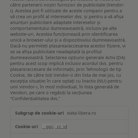
către partenerii noștri furnizori de publicitate (Vendor-
i). Acestea pot fi utilizate de aceste companii pentru a
vă crea un profil al intereselor dvs. și pentru a vă afișa
anunțuri publicitare adaptate intereselor și
comportamentului dumneavoastră, inclusiv pe alte
website-uri. Acestea funcționează prin identificarea
unică a browser-ului și a dispozitivului dumneavoastră.
Dacă nu permiteți plasarea/accesarea acestor fișiere, vi
se va afișa publicitate neadaptată la profilul
dumneavoastră. Selectarea opțiunii generale Activ (DA)
pentru acest scop implică inclusiv acordul dvs. pentru
plasare/accesare de informații, prin Tehnologii de tip
Cookie, de către toți Vendor-ii din lista de mai jos, cu
excepția situației în care optați cu Inactiv (NU) pentru
unii Vendor-i, în mod individual, în lista generală de
Vendori, pe care o regăsiți la secțiunea
“Confidențialitatea dvs.”
Publicitate
viata-libera.ro
țintită
(targetată)
__gpi
,
_cc_id