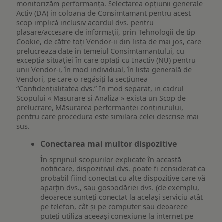
monitorizăm performanța. Selectarea opțiunii generale
Activ (DA) in coloana de Consimtamant pentru acest
scop implică inclusiv acordul dvs. pentru
plasare/accesare de informații, prin Tehnologii de tip
Cookie, de către toți Vendor-ii din lista de mai jos, care
prelucreaza date in temeiul Consimtamantului, cu
excepția situației în care optați cu Inactiv (NU) pentru
unii Vendor-i, în mod individual, în lista generală de
Vendori, pe care o regăsiți la secțiunea
“Confidențialitatea dvs.” In mod separat, in cadrul
Scopului « Masurare si Analiza » exista un Scop de
prelucrare, Măsurarea performanței conținutului,
pentru care procedura este similara celei descrise mai
sus.
Conectarea mai multor dispozitive
În sprijinul scopurilor explicate în această
notificare, dispozitivul dvs. poate fi considerat ca
probabil fiind conectat cu alte dispozitive care vă
aparțin dvs., sau gospodăriei dvs. (de exemplu,
deoarece sunteți conectat la același serviciu atât
pe telefon, cât și pe computer sau deoarece
puteți utiliza aceeași conexiune la internet pe