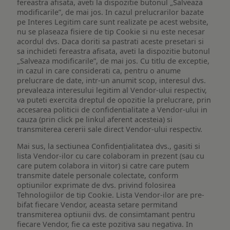
fereastra afisata, aveti la dispozitie butonul „Salveaza
modificarile”, de mai jos. In cazul prelucrarilor bazate
pe Interes Legitim care sunt realizate pe acest website,
nu se plaseaza fisiere de tip Cookie si nu este necesar
acordul dvs. Daca doriti sa pastrati aceste presetari si
sa inchideti fereastra afisata, aveti la dispozitie butonul
„Salveaza modificarile”, de mai jos. Cu titlu de exceptie,
in cazul in care considerati ca, pentru o anume
prelucrare de date, intr-un anumit scop, interesul dvs.
prevaleaza interesului legitim al Vendor-ului respectiv,
va puteti exercita dreptul de opozitie la prelucrare, prin
accesarea politicii de confidentialitate a Vendor-ului in
cauza (prin click pe linkul aferent acesteia) si
transmiterea cererii sale direct Vendor-ului respectiv.
Mai sus, la sectiunea Confidențialitatea dvs., gasiti si
lista Vendor-ilor cu care colaboram in prezent (sau cu
care putem colabora in viitor) si catre care putem
transmite datele personale colectate, conform
optiunilor exprimate de dvs. privind folosirea
Tehnologiilor de tip Cookie. Lista Vendor-ilor are pre-
bifat fiecare Vendor, aceasta setare permitand
transmiterea optiunii dvs. de consimtamant pentru
fiecare Vendor, fie ca este pozitiva sau negativa. In