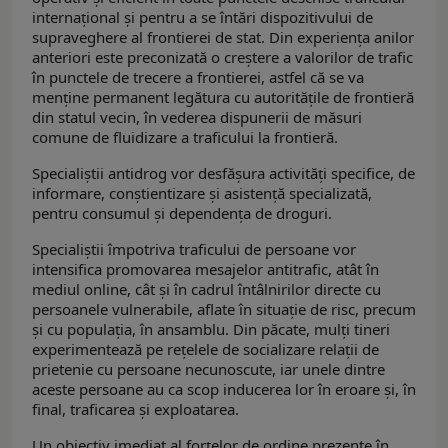
internațional și pentru a se întări dispozitivului de
supraveghere al frontierei de stat. Din experiența anilor
anteriori este preconizată o creștere a valorilor de trafic
în punctele de trecere a frontierei, astfel că se va
menține permanent legătura cu autoritățile de frontieră
din statul vecin, în vederea dispunerii de măsuri
comune de fluidizare a traficului la frontieră.
Specialiștii antidrog vor desfășura activități specifice, de
informare, conștientizare și asistență specializată,
pentru consumul și dependența de droguri.
Specialiștii împotriva traficului de persoane vor
intensifica promovarea mesajelor antitrafic, atât în
mediul online, cât și în cadrul întâlnirilor directe cu
persoanele vulnerabile, aflate în situație de risc, precum
și cu populația, în ansamblu. Din păcate, mulți tineri
experimentează pe rețelele de socializare relații de
prietenie cu persoane necunoscute, iar unele dintre
aceste persoane au ca scop inducerea lor în eroare și, în
final, traficarea și exploatarea.
Un obiectiv imediat al forțelor de ordine prezente în