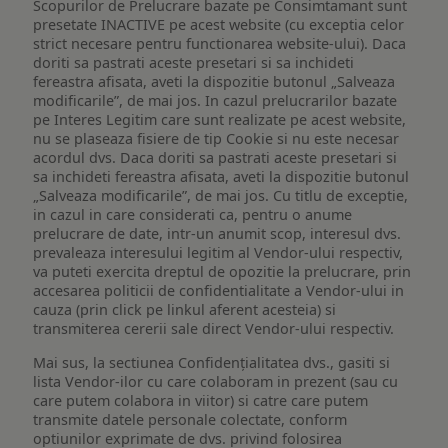
Scopurilor de Prelucrare bazate pe Consimtamant sunt
presetate INACTIVE pe acest website (cu exceptia celor
strict necesare pentru functionarea website-ului). Daca
doriti sa pastrati aceste presetari si sa inchideti
fereastra afisata, aveti la dispozitie butonul „Salveaza
modificarile”, de mai jos. In cazul prelucrarilor bazate
pe Interes Legitim care sunt realizate pe acest website,
nu se plaseaza fisiere de tip Cookie si nu este necesar
acordul dvs. Daca doriti sa pastrati aceste presetari si
sa inchideti fereastra afisata, aveti la dispozitie butonul
„Salveaza modificarile”, de mai jos. Cu titlu de exceptie,
in cazul in care considerati ca, pentru o anume
prelucrare de date, intr-un anumit scop, interesul dvs.
prevaleaza interesului legitim al Vendor-ului respectiv,
va puteti exercita dreptul de opozitie la prelucrare, prin
accesarea politicii de confidentialitate a Vendor-ului in
cauza (prin click pe linkul aferent acesteia) si
transmiterea cererii sale direct Vendor-ului respectiv.
Mai sus, la sectiunea Confidențialitatea dvs., gasiti si
lista Vendor-ilor cu care colaboram in prezent (sau cu
care putem colabora in viitor) si catre care putem
transmite datele personale colectate, conform
optiunilor exprimate de dvs. privind folosirea