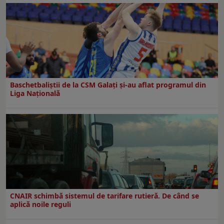
Baschetbaliștii de la CSM Galați și-au aflat programul din
Liga Națională
CNAIR schimbă sistemul de tarifare rutieră. De când se
aplică noile reguli