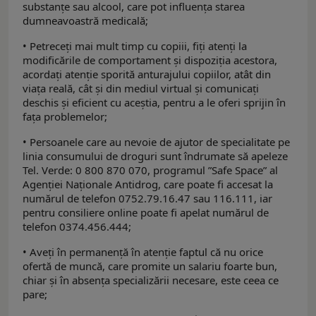
substanțe sau alcool, care pot influența starea
dumneavoastră medicală;
• Petreceți mai mult timp cu copiii, fiți atenți la
modificările de comportament și dispoziția acestora,
acordați atenție sporită anturajului copiilor, atât din
viața reală, cât și din mediul virtual și comunicați
deschis și eficient cu aceștia, pentru a le oferi sprijin în
fața problemelor;
• Persoanele care au nevoie de ajutor de specialitate pe
linia consumului de droguri sunt îndrumate să apeleze
Tel. Verde: 0 800 870 070, programul ”Safe Space” al
Agenției Naţionale Antidrog, care poate fi accesat la
numărul de telefon 0752.79.16.47 sau 116.111, iar
pentru consiliere online poate fi apelat numărul de
telefon 0374.456.444;
• Aveți în permanență în atenție faptul că nu orice
ofertă de muncă, care promite un salariu foarte bun,
chiar și în absența specializării necesare, este ceea ce
pare;