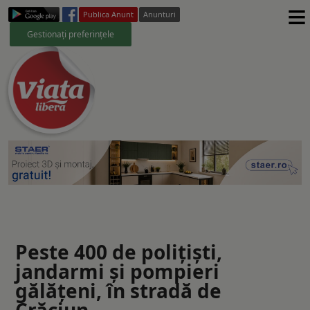
≡
Publica Anunt
Anunturi
Gestionați preferințele
Peste 400 de polițiști,
jandarmi şi pompieri
gălățeni, în stradă de
Crăciun