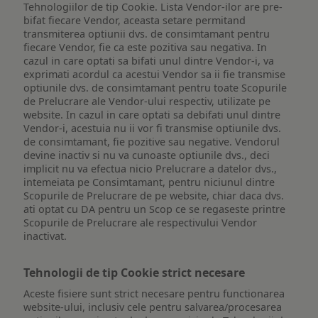
Tehnologiilor de tip Cookie. Lista Vendor-ilor are pre-
bifat fiecare Vendor, aceasta setare permitand
transmiterea optiunii dvs. de consimtamant pentru
fiecare Vendor, fie ca este pozitiva sau negativa. In
cazul in care optati sa bifati unul dintre Vendor-i, va
exprimati acordul ca acestui Vendor sa ii fie transmise
optiunile dvs. de consimtamant pentru toate Scopurile
de Prelucrare ale Vendor-ului respectiv, utilizate pe
website. In cazul in care optati sa debifati unul dintre
Vendor-i, acestuia nu ii vor fi transmise optiunile dvs.
de consimtamant, fie pozitive sau negative. Vendorul
devine inactiv si nu va cunoaste optiunile dvs., deci
implicit nu va efectua nicio Prelucrare a datelor dvs.,
intemeiata pe Consimtamant, pentru niciunul dintre
Scopurile de Prelucrare de pe website, chiar daca dvs.
ati optat cu DA pentru un Scop ce se regaseste printre
Scopurile de Prelucrare ale respectivului Vendor
inactivat.
Tehnologii de tip Cookie strict necesare
Aceste fisiere sunt strict necesare pentru functionarea
website-ului, inclusiv cele pentru salvarea/procesarea