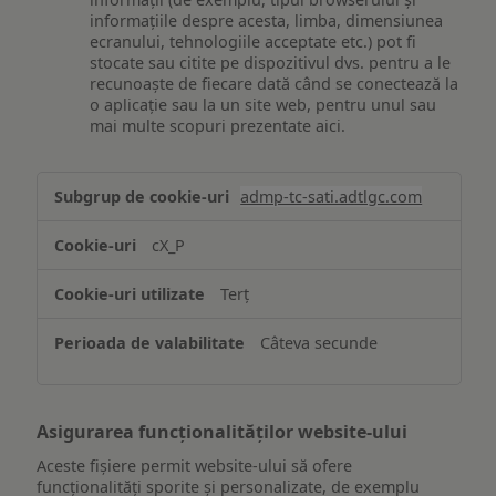
informațiile despre acesta, limba, dimensiunea
ecranului, tehnologiile acceptate etc.) pot fi
stocate sau citite pe dispozitivul dvs. pentru a le
recunoaște de fiecare dată când se conectează la
o aplicație sau la un site web, pentru unul sau
mai multe scopuri prezentate aici.
Stocarea
admp-tc-sati.adtlgc.com
și/sau
accesarea
cX_P
informațiilor
de
Terț
pe
un
Câteva secunde
dispozitiv
Asigurarea funcționalităților website-ului
Aceste fișiere permit website-ului să ofere
funcționalități sporite și personalizate, de exemplu