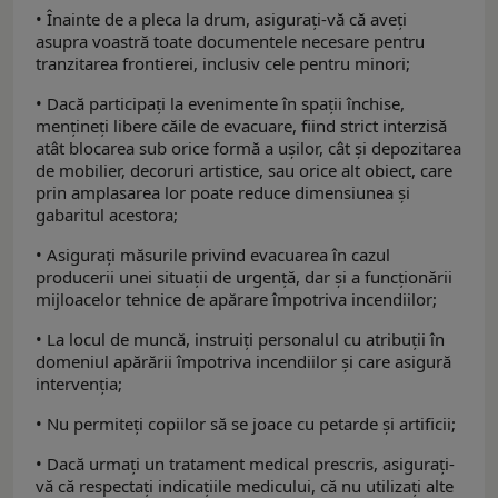
• Înainte de a pleca la drum, asigurați-vă că aveți
asupra voastră toate documentele necesare pentru
tranzitarea frontierei, inclusiv cele pentru minori;
• Dacă participați la evenimente în spații închise,
mențineți libere căile de evacuare, fiind strict interzisă
atât blocarea sub orice formă a ușilor, cât și depozitarea
de mobilier, decoruri artistice, sau orice alt obiect, care
prin amplasarea lor poate reduce dimensiunea și
gabaritul acestora;
• Asigurați măsurile privind evacuarea în cazul
producerii unei situații de urgență, dar și a funcționării
mijloacelor tehnice de apărare împotriva incendiilor;
• La locul de muncă, instruiți personalul cu atribuții în
domeniul apărării împotriva incendiilor și care asigură
intervenția;
• Nu permiteți copiilor să se joace cu petarde și artificii;
• Dacă urmați un tratament medical prescris, asigurați-
vă că respectați indicațiile medicului, că nu utilizați alte