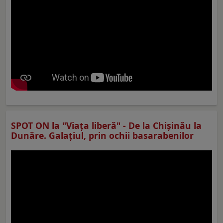
SPOT ON la "Viaţa liberă" - De la Chișinău la
Dunăre. Galațiul, prin ochii basarabenilor