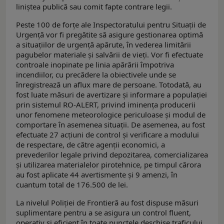
liniștea publică sau comit fapte contrare legii.
Peste 100 de forțe ale Inspectoratului pentru Situații de
Urgență vor fi pregătite să asigure gestionarea optimă
a situațiilor de urgență apărute, în vederea limitării
pagubelor materiale și salvării de vieți. Vor fi efectuate
controale inopinate pe linia apărării împotriva
incendiilor, cu precădere la obiectivele unde se
înregistrează un aflux mare de persoane. Totodată, au
fost luate măsuri de avertizare și informare a populației
prin sistemul RO-ALERT, privind iminența producerii
unor fenomene meteorologice periculoase și modul de
comportare în asemenea situații. De asemenea, au fost
efectuate 27 acțiuni de control și verificare a modului
de respectare, de către agenții economici, a
prevederilor legale privind depozitarea, comercializarea
și utilizarea materialelor pirotehnice, pe timpul cărora
au fost aplicate 44 avertismente și 9 amenzi, în
cuantum total de 176.500 de lei.
La nivelul Poliției de Frontieră au fost dispuse măsuri
suplimentare pentru a se asigura un control fluent,
operativ și eficient în toate punctele deschise traficului