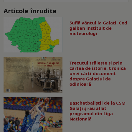
Articole înrudite
Suflă vântul la Galaţi. Cod
galben instituit de
meteorologi
Trecutul trăiește și prin
cartea de istorie. Cronica
unei cărți-document
despre Galațiul de
odinioară
Baschetbaliștii de la CSM
Galați și-au aflat
programul din Liga
Națională