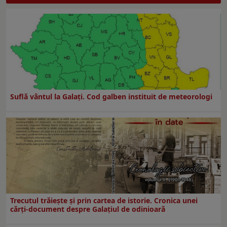
Suflă vântul la Galaţi. Cod galben instituit de meteorologi
Trecutul trăiește și prin cartea de istorie. Cronica unei
cărți-document despre Galațiul de odinioară