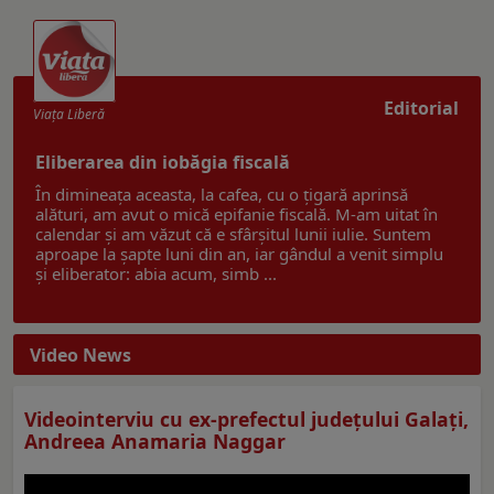
Editorial
Viaţa Liberă
Eliberarea din iobăgia fiscală
În dimineața aceasta, la cafea, cu o țigară aprinsă
alături, am avut o mică epifanie fiscală. M-am uitat în
calendar și am văzut că e sfârșitul lunii iulie. Suntem
aproape la șapte luni din an, iar gândul a venit simplu
și eliberator: abia acum, simb ...
Video News
Videointerviu cu ex-prefectul judeţului Galaţi,
Andreea Anamaria Naggar