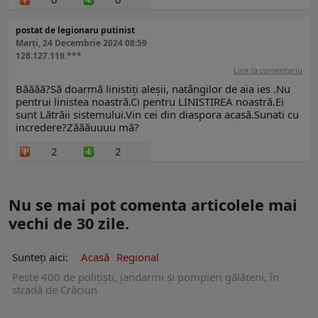
postat de legionaru putinist
Marți, 24 Decembrie 2024 08:59
128.127.119.***
Link la comentariu
Băăăă?Să doarmă linistiți aleșii, natângilor de aia ies .Nu
pentrui linistea noastră.Ci pentru LINISTIREA noastră.Ei
sunt Lătrăii sistemului.Vin cei din diaspora acasă.Sunati cu
incredere?Zăăăuuuu mă?
2
2
Nu se mai pot comenta articolele mai
vechi de 30 zile.
Sunteți aici:
Acasă
Regional
Peste 400 de polițiști, jandarmi şi pompieri gălățeni, în
stradă de Crăciun