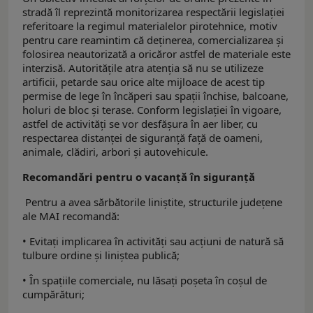
stradă îl reprezintă monitorizarea respectării legislației
referitoare la regimul materialelor pirotehnice, motiv
pentru care reamintim că deținerea, comercializarea și
folosirea neautorizată a oricăror astfel de materiale este
interzisă. Autorităţile atra atenția să nu se utilizeze
artificii, petarde sau orice alte mijloace de acest tip
permise de lege în încăperi sau spații închise, balcoane,
holuri de bloc și terase. Conform legislației în vigoare,
astfel de activități se vor desfășura în aer liber, cu
respectarea distanței de siguranță față de oameni,
animale, clădiri, arbori și autovehicule.
Recomandări pentru o vacanță în siguranță
Pentru a avea sărbătorile liniștite, structurile județene
ale MAI recomandă:
• Evitați implicarea în activități sau acțiuni de natură să
tulbure ordine și liniștea publică;
• În spațiile comerciale, nu lăsați poșeta în coșul de
cumpărături;