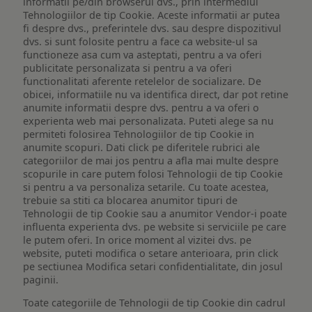
informatii pe/din browserul dvs., prin intermediul
Tehnologiilor de tip Cookie. Aceste informatii ar putea
fi despre dvs., preferintele dvs. sau despre dispozitivul
dvs. si sunt folosite pentru a face ca website-ul sa
functioneze asa cum va asteptati, pentru a va oferi
publicitate personalizata si pentru a va oferi
functionalitati aferente retelelor de socializare. De
obicei, informatiile nu va identifica direct, dar pot retine
anumite informatii despre dvs. pentru a va oferi o
experienta web mai personalizata. Puteti alege sa nu
permiteti folosirea Tehnologiilor de tip Cookie in
anumite scopuri. Dati click pe diferitele rubrici ale
categoriilor de mai jos pentru a afla mai multe despre
scopurile in care putem folosi Tehnologii de tip Cookie
si pentru a va personaliza setarile. Cu toate acestea,
trebuie sa stiti ca blocarea anumitor tipuri de
Tehnologii de tip Cookie sau a anumitor Vendor-i poate
influenta experienta dvs. pe website si serviciile pe care
le putem oferi. In orice moment al vizitei dvs. pe
website, puteti modifica o setare anterioara, prin click
pe sectiunea Modifica setari confidentialitate, din josul
paginii.
Toate categoriile de Tehnologii de tip Cookie din cadrul