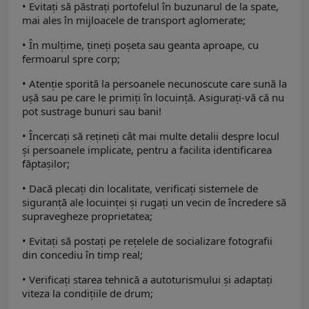
• Evitați să păstrați portofelul în buzunarul de la spate,
mai ales în mijloacele de transport aglomerate;
• În mulțime, țineți poșeta sau geanta aproape, cu
fermoarul spre corp;
• Atenție sporită la persoanele necunoscute care sună la
ușă sau pe care le primiți în locuință. Asigurați-vă că nu
pot sustrage bunuri sau bani!
• Încercați să rețineți cât mai multe detalii despre locul
și persoanele implicate, pentru a facilita identificarea
făptașilor;
• Dacă plecați din localitate, verificați sistemele de
siguranță ale locuinței și rugați un vecin de încredere să
supravegheze proprietatea;
• Evitați să postați pe rețelele de socializare fotografii
din concediu în timp real;
• Verificați starea tehnică a autoturismului și adaptați
viteza la condițiile de drum;