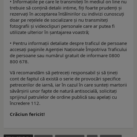
• Informațiile pe care le transmiteți în mediul on line nu
trebuie să conțină detalii intime, fiți foarte prudenți și
rezervați în acceptarea întâlnirilor cu indivizi cunoscuți
doar pe rețelele de socializare și nu transmiteți
fotografii și videoclipuri personale care ar putea fi
utilizate ulterior în șantajarea voastră;
• Pentru informații detaliate despre traficul de persoane
accesați paginile Agenției Naționale Împotriva Traficului
de persoane sau numărul gratuit de informare 0800
800 678.
Vă recomandăm să petreceți responsabil și să țineți
cont de faptul că există o serie de provocări specifice
petrecerilor de iarnă, iar în cazul în care sunteți martorii
săvârșirii unor fapte de natură antisocială, solicitați
sprijinul patrulelor de ordine publică sau apelați cu
încredere 112.
Crăciun fericit!