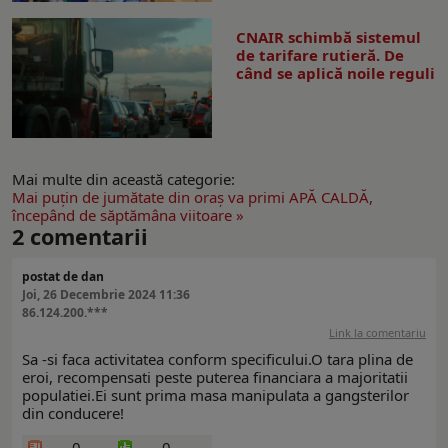
CNAIR schimbă sistemul
de tarifare rutieră. De
când se aplică noile reguli
Mai multe din această categorie:
Mai puţin de jumătate din oraş va primi APĂ CALDĂ,
începând de săptămâna viitoare »
2
comentarii
postat de dan
Joi, 26 Decembrie 2024 11:36
86.124.200.***
Link la comentariu
Sa -si faca activitatea conform specificului.O tara plina de
eroi, recompensati peste puterea financiara a majoritatii
populatiei.Ei sunt prima masa manipulata a gangsterilor
din conducere!
0
0