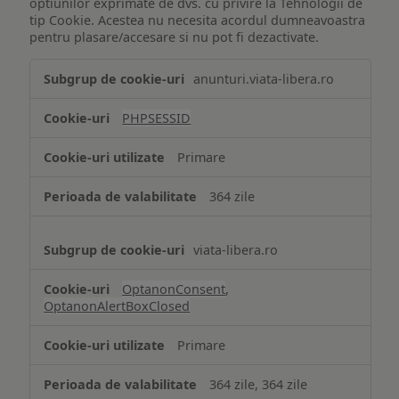
optiunilor exprimate de dvs. cu privire la Tehnologii de
tip Cookie. Acestea nu necesita acordul dumneavoastra
pentru plasare/accesare si nu pot fi dezactivate.
Tehnologii
anunturi.viata-libera.ro
de
tip
PHPSESSID
Cookie
strict
Primare
necesare
364 zile
viata-libera.ro
OptanonConsent
,
OptanonAlertBoxClosed
Primare
364 zile, 364 zile