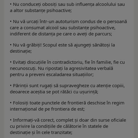
• Nu conduceți obosiți sau sub influența alcoolului sau
a altor substanțe psihoactive;
• Nu vă urcați într-un autoturism condus de o persoană
care a consumat alcool sau substanțe psihoactive,
indiferent de distanța pe care o aveți de parcurs;
• Nu vă grăbiți! Scopul este să ajungeți sănătoși la
destinație;
• Evitați discuțiile în contradictoriu, fie în familie, fie cu
necunoscuți. Nu ripostați la agresivitatea verbală
pentru a preveni escaladarea situațiilor;
• Părinții sunt rugați să supravegheze cu atenție copiii,
deoarece aceştia se pot rătăci cu ușurință;
• Folosiți toate punctele de frontieră deschise în regim
internațional de pe frontiera de est;
• Informați-vă corect, complet și doar din surse oficiale
cu privire la condițiile de călătorie în statele de
destinație și în cele tranzitate;