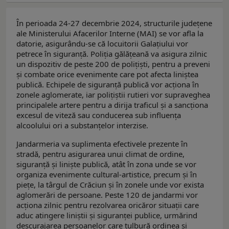
În perioada 24-27 decembrie 2024, structurile județene
ale Ministerului Afacerilor Interne (MAI) se vor afla la
datorie, asigurându-se că locuitorii Galațiului vor
petrece în siguranță. Poliția gălăţeană va asigura zilnic
un dispozitiv de peste 200 de polițiști, pentru a preveni
și combate orice evenimente care pot afecta liniștea
publică. Echipele de siguranță publică vor acționa în
zonele aglomerate, iar polițiștii rutieri vor supraveghea
principalele artere pentru a dirija traficul și a sancționa
excesul de viteză sau conducerea sub influența
alcoolului ori a substanțelor interzise.
Jandarmeria va suplimenta efectivele prezente în
stradă, pentru asigurarea unui climat de ordine,
siguranță și liniște publică, atât în zona unde se vor
organiza evenimente cultural-artistice, precum și în
piețe, la târgul de Crăciun și în zonele unde vor exista
aglomerări de persoane. Peste 120 de jandarmi vor
acționa zilnic pentru rezolvarea oricăror situații care
aduc atingere liniștii și siguranței publice, urmărind
descurajarea persoanelor care tulbură ordinea și