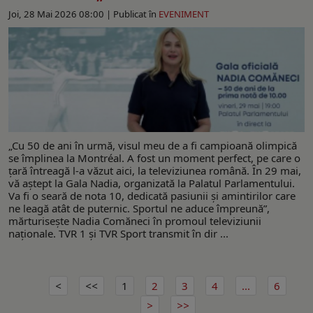
Joi, 28 Mai 2026 08:00 |
Publicat în
EVENIMENT
„Cu 50 de ani în urmă, visul meu de a fi campioană olimpică
se împlinea la Montréal. A fost un moment perfect, pe care o
ţară întreagă l-a văzut aici, la televiziunea română. În 29 mai,
vă aştept la Gala Nadia, organizată la Palatul Parlamentului.
Va fi o seară de nota 10, dedicată pasiunii şi amintirilor care
ne leagă atât de puternic. Sportul ne aduce împreună”,
mărturiseşte Nadia Comăneci în promoul televiziunii
naţionale. TVR 1 și TVR Sport transmit în dir ...
1
2
3
4
...
6