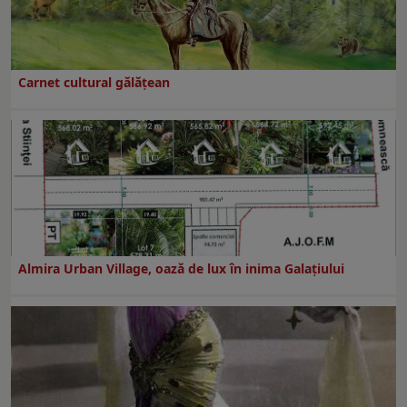
Carnet cultural gălăţean
Almira Urban Village, oază de lux în inima Galațiului