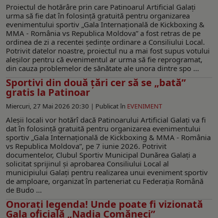
Proiectul de hotărâre prin care Patinoarul Artificial Galați
urma să fie dat în folosință gratuită pentru organizarea
evenimentului sportiv „Gala Internațională de Kickboxing &
MMA - România vs Republica Moldova” a fost retras de pe
ordinea de zi a recentei ședințe ordinare a Consiliului Local.
Potrivit datelor noastre, proiectul nu a mai fost supus votului
aleșilor pentru că evenimentul ar urma să fie reprogramat,
din cauza problemelor de sănătate ale unora dintre spo ...
Sportivi din două țări cer să se „bată”
gratis la Patinoar
Miercuri, 27 Mai 2026 20:30 |
Publicat în
EVENIMENT
Aleșii locali vor hotărî dacă Patinoarului Artificial Galați va fi
dat în folosință gratuită pentru organizarea evenimentului
sportiv „Gala Internațională de Kickboxing & MMA - România
vs Republica Moldova”, pe 7 iunie 2026. Potrivit
documentelor, Clubul Sportiv Municipal Dunărea Galaţi a
solicitat sprijinul şi aprobarea Consiliului Local al
municipiului Galaţi pentru realizarea unui eveniment sportiv
de amploare, organizat în parteneriat cu Federaţia Română
de Budo ...
Onoraţi legenda! Unde poate fi vizionată
Gala oficială „Nadia Comăneci”