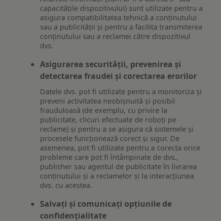
capacitățile dispozitivului) sunt utilizate pentru a
asigura compatibilitatea tehnică a conținutului
sau a publicității și pentru a facilita transmiterea
conținutului sau a reclamei către dispozitivul
dvs.
Asigurarea securității, prevenirea și
detectarea fraudei și corectarea erorilor
Datele dvs. pot fi utilizate pentru a monitoriza și
preveni activitatea neobișnuită și posibil
frauduloasă (de exemplu, cu privire la
publicitate, clicuri efectuate de roboți pe
reclame) și pentru a se asigura că sistemele și
procesele funcționează corect și sigur. De
asemenea, pot fi utilizate pentru a corecta orice
probleme care pot fi întâmpinate de dvs.,
publisher sau agentul de publicitate în livrarea
conținutului și a reclamelor și la interacțiunea
dvs. cu acestea.
Salvați și comunicați opțiunile de
confidențialitate