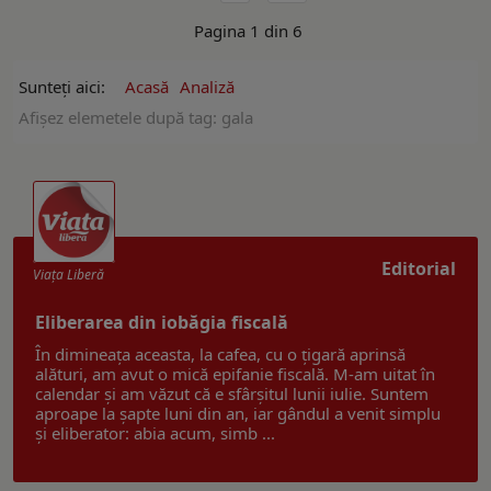
Pagina 1 din 6
Sunteți aici:
Acasă
Analiză
Afişez elemetele după tag: gala
Editorial
Viaţa Liberă
Eliberarea din iobăgia fiscală
În dimineața aceasta, la cafea, cu o țigară aprinsă
alături, am avut o mică epifanie fiscală. M-am uitat în
calendar și am văzut că e sfârșitul lunii iulie. Suntem
aproape la șapte luni din an, iar gândul a venit simplu
și eliberator: abia acum, simb ...