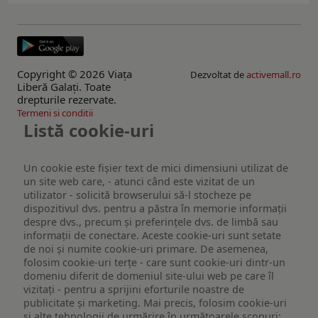
Copyright © 2026 Viaţa
Dezvoltat de
activemall.ro
Liberă Galaţi. Toate
drepturile rezervate.
Termeni si conditii
Listă cookie-uri
Un cookie este fişier text de mici dimensiuni utilizat de
un site web care, - atunci când este vizitat de un
utilizator - solicită browserului să-l stocheze pe
dispozitivul dvs. pentru a păstra în memorie informații
despre dvs., precum și preferințele dvs. de limbă sau
informații de conectare. Aceste cookie-uri sunt setate
de noi și numite cookie-uri primare. De asemenea,
folosim cookie-uri terțe - care sunt cookie-uri dintr-un
domeniu diferit de domeniul site-ului web pe care îl
vizitați - pentru a sprijini eforturile noastre de
publicitate și marketing. Mai precis, folosim cookie-uri
și alte tehnologii de urmărire în următoarele scopuri: