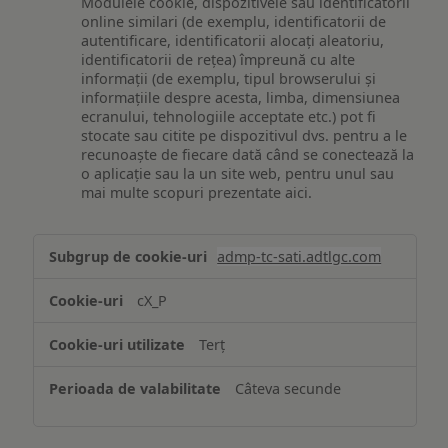
Modulele cookie, dispozitivele sau identificatorii
online similari (de exemplu, identificatorii de
autentificare, identificatorii alocați aleatoriu,
identificatorii de rețea) împreună cu alte
informații (de exemplu, tipul browserului și
informațiile despre acesta, limba, dimensiunea
ecranului, tehnologiile acceptate etc.) pot fi
stocate sau citite pe dispozitivul dvs. pentru a le
recunoaște de fiecare dată când se conectează la
o aplicație sau la un site web, pentru unul sau
mai multe scopuri prezentate aici.
Stocarea
admp-tc-sati.adtlgc.com
și/sau
accesarea
cX_P
informațiilor
de
Terț
pe
un
Câteva secunde
dispozitiv