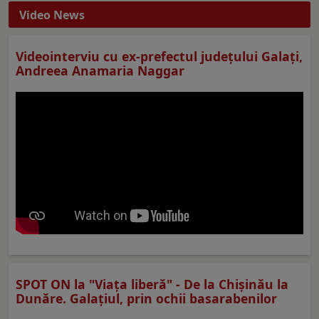
Video News
Videointerviu cu ex-prefectul judeţului Galaţi,
Andreea Anamaria Naggar
SPOT ON la "Viaţa liberă" - De la Chișinău la
Dunăre. Galațiul, prin ochii basarabenilor