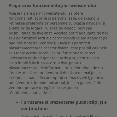
Asigurarea funcționalităților website-ului
Aceste fișiere permit website-ului să ofere
funcționalități sporite și personalizate, de exemplu
reţinerea preferinţelor personale cu ocazia navigării și
a datelor de logare, rularea de videoclipuri sau
posibilitatea de live chat. Acestea pot fi adăugate de noi
sau de furnizori terți ale căror servicii le-am adăugat pe
paginile noastre (Vendor-i). Dacă nu permiteți
plasarea/accesarea acestor fișiere, este posibil ca unele
sau toate aceste servicii să nu funcționeze corect.
Selectarea opțiunii generale Activ (DA) pentru acest
scop implică inclusiv acordul dvs. pentru
plasare/accesare de informații, prin Tehnologii de tip
Cookie, de către toți Vendor-ii din lista de mai jos, cu
excepția situației în care optați cu Inactiv (NU) pentru
unii Vendor-i, în mod individual, în lista generală de
Vendori, pe care o regăsiți la secțiunea
“Confidențialitatea dvs.”.
Furnizarea și prezentarea publicității și a
conținutului
Anumite informații (cum ar fi o adresă IP sau