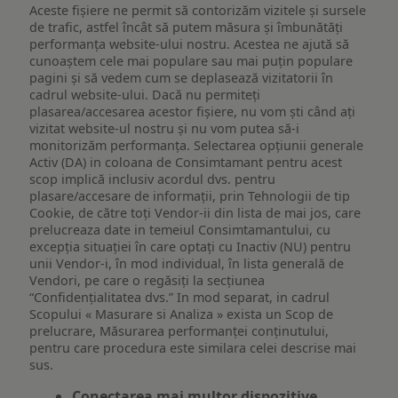
Aceste fișiere ne permit să contorizăm vizitele și sursele
de trafic, astfel încât să putem măsura și îmbunătăți
performanța website-ului nostru. Acestea ne ajută să
cunoaștem cele mai populare sau mai puțin populare
pagini și să vedem cum se deplasează vizitatorii în
cadrul website-ului. Dacă nu permiteți
plasarea/accesarea acestor fișiere, nu vom ști când ați
vizitat website-ul nostru și nu vom putea să-i
monitorizăm performanța. Selectarea opțiunii generale
Activ (DA) in coloana de Consimtamant pentru acest
scop implică inclusiv acordul dvs. pentru
plasare/accesare de informații, prin Tehnologii de tip
Cookie, de către toți Vendor-ii din lista de mai jos, care
prelucreaza date in temeiul Consimtamantului, cu
excepția situației în care optați cu Inactiv (NU) pentru
unii Vendor-i, în mod individual, în lista generală de
Vendori, pe care o regăsiți la secțiunea
“Confidențialitatea dvs.” In mod separat, in cadrul
Scopului « Masurare si Analiza » exista un Scop de
prelucrare, Măsurarea performanței conținutului,
pentru care procedura este similara celei descrise mai
sus.
Conectarea mai multor dispozitive