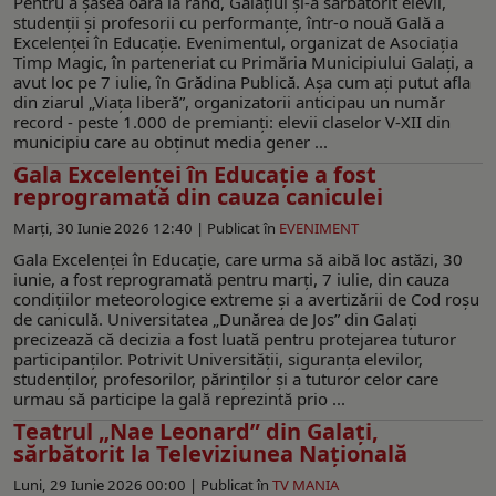
Pentru a șasea oară la rând, Galațiul și-a sărbătorit elevii,
studenții și profesorii cu performanțe, într-o nouă Gală a
Excelenței în Educație. Evenimentul, organizat de Asociația
Timp Magic, în parteneriat cu Primăria Municipiului Galați, a
avut loc pe 7 iulie, în Grădina Publică. Așa cum ați putut afla
din ziarul „Viața liberă”, organizatorii anticipau un număr
record - peste 1.000 de premianţi: elevii claselor V-XII din
municipiu care au obținut media gener ...
Gala Excelenței în Educație a fost
reprogramată din cauza caniculei
Marți, 30 Iunie 2026 12:40 |
Publicat în
EVENIMENT
Gala Excelenței în Educație, care urma să aibă loc astăzi, 30
iunie, a fost reprogramată pentru marți, 7 iulie, din cauza
condițiilor meteorologice extreme și a avertizării de Cod roșu
de caniculă. Universitatea „Dunărea de Jos” din Galați
precizează că decizia a fost luată pentru protejarea tuturor
participanților. Potrivit Universității, siguranța elevilor,
studenților, profesorilor, părinților și a tuturor celor care
urmau să participe la gală reprezintă prio ...
Teatrul „Nae Leonard” din Galați,
sărbătorit la Televiziunea Națională
Luni, 29 Iunie 2026 00:00 |
Publicat în
TV MANIA