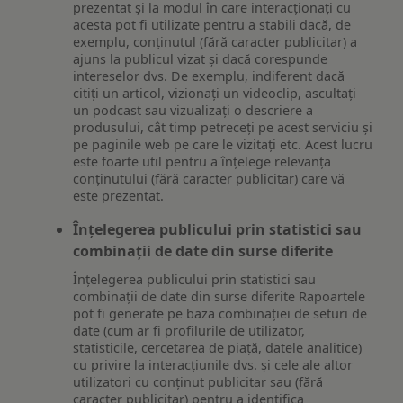
prezentat și la modul în care interacționați cu
acesta pot fi utilizate pentru a stabili dacă, de
exemplu, conținutul (fără caracter publicitar) a
ajuns la publicul vizat și dacă corespunde
intereselor dvs. De exemplu, indiferent dacă
citiți un articol, vizionați un videoclip, ascultați
un podcast sau vizualizați o descriere a
produsului, cât timp petreceți pe acest serviciu și
pe paginile web pe care le vizitați etc. Acest lucru
este foarte util pentru a înțelege relevanța
conținutului (fără caracter publicitar) care vă
este prezentat.
Înțelegerea publicului prin statistici sau
combinații de date din surse diferite
Înțelegerea publicului prin statistici sau
combinații de date din surse diferite Rapoartele
pot fi generate pe baza combinației de seturi de
date (cum ar fi profilurile de utilizator,
statisticile, cercetarea de piață, datele analitice)
cu privire la interacțiunile dvs. și cele ale altor
utilizatori cu conținut publicitar sau (fără
caracter publicitar) pentru a identifica