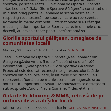
sportivă, pe scena Teatrului Naţional de Operă şi Operetă
„Nae Leonard”. Gala „Glorii Sportive Gălățene” a constituit un
minunat prilej pentru a-i aplauda la scenă deschisă - cu
respect şi recunoştinţă - pe sportivii care au reprezentat
România în marile competiţii internaţionale şi au câştigat
medalii şi titluri importante. Sportivi care, în ultimele cinci
decenii, au devenit reper pentru performanţă sp ...
Gloriile sportului gălățean, omagiate de
comunitatea locală
Miercuri, 03 Iunie 2026 16:01 |
Publicat în
EVENIMENT
Teatrul Național de Operă și Operetă „Nae Leonard” din
Galați va găzdui vineri, 5 iunie, începând cu ora 11:00,
evenimentul „Gala Sportivă - Glorii Sportive Gălățene”.
Proiectul este dedicat recunoștinței și respectului față de
sportivii din plan local care, în ultimele cinci decenii, au
reprezentat România pe marile scene internaționale și au
adus titluri importante orașului. Manifestarea se desfășoară
sub auspiciile „Anului Nadia Comăneci”, decretat la ni ...
Gala de Kickboxing & MMA, retrasă de pe
ordinea de zi a aleșilor locali
Miercuri, 03 Iunie 2026 00:00 |
Publicat în
POLITICĂ - ADMINISTRAŢIE