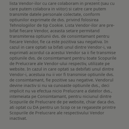
lista Vendor-ilor cu care colaboram in prezent (sau cu
care putem colabora in viitor) si catre care putem
transmite datele personale colectate, conform
optiunilor exprimate de dvs. privind folosirea
Tehnologiilor de tip Cookie. Lista Vendor-ilor are pre-
bifat fiecare Vendor, aceasta setare permitand
transmiterea optiunii dvs. de consimtamant pentru
fiecare Vendor, fie ca este pozitiva sau negativa. In
cazul in care optati sa bifati unul dintre Vendor-i, va
exprimati acordul ca acestui Vendor sa ii fie transmise
optiunile dvs. de consimtamant pentru toate Scopurile
de Prelucrare ale Vendor-ului respectiv, utilizate pe
website. In cazul in care optati sa debifati unul dintre
Vendor-i, acestuia nu ii vor fi transmise optiunile dvs.
de consimtamant, fie pozitive sau negative. Vendorul
devine inactiv si nu va cunoaste optiunile dvs., deci
implicit nu va efectua nicio Prelucrare a datelor dvs.,
intemeiata pe Consimtamant, pentru niciunul dintre
Scopurile de Prelucrare de pe website, chiar daca dvs.
ati optat cu DA pentru un Scop ce se regaseste printre
Scopurile de Prelucrare ale respectivului Vendor
inactivat.