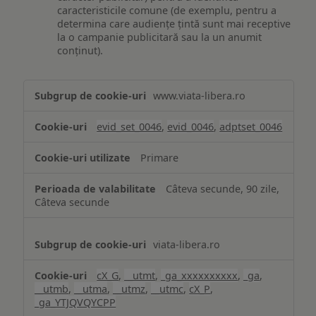
caracteristicile comune (de exemplu, pentru a
determina care audiențe țintă sunt mai receptive
la o campanie publicitară sau la un anumit
conținut).
Măsurare
www.viata-libera.ro
și
analiză
evid_set_0046
,
evid_0046
,
adptset_0046
Primare
Câteva secunde, 90 zile,
Câteva secunde
viata-libera.ro
cX_G
,
__utmt
,
_ga_xxxxxxxxxx
,
_ga
,
__utmb
,
__utma
,
__utmz
,
__utmc
,
cX_P
,
_ga_YTJQVQYCPP