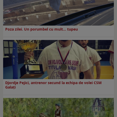
Poza zilei. Un porumbel cu mult… tupeu
Djordje Pejici, antrenor secund la echipa de volei CSM
Galați