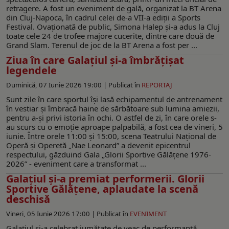
retragere. A fost un eveniment de gală, organizat la BT Arena
din Cluj-Napoca, în cadrul celei de-a VII-a ediţii a Sports
Festival. Ovaţionată de public, Simona Halep şi-a adus la Cluj
toate cele 24 de trofee majore cucerite, dintre care două de
Grand Slam. Terenul de joc de la BT Arena a fost per ...
Ziua în care Galațiul și-a îmbrățișat
legendele
Duminică, 07 Iunie 2026 19:00 |
Publicat în
REPORTAJ
Sunt zile în care sportul își lasă echipamentul de antrenament
în vestiar și îmbracă haine de sărbătoare sub lumina amiezii,
pentru a-și privi istoria în ochi. O astfel de zi, în care orele s-
au scurs cu o emoție aproape palpabilă, a fost cea de vineri, 5
iunie. Între orele 11:00 și 15:00, scena Teatrului Național de
Operă și Operetă „Nae Leonard” a devenit epicentrul
respectului, găzduind Gala „Glorii Sportive Gălățene 1976-
2026” - eveniment care a transformat ...
Galaţiul şi-a premiat performerii. Glorii
Sportive Gălățene, aplaudate la scenă
deschisă
Vineri, 05 Iunie 2026 17:00 |
Publicat în
EVENIMENT
Galaţiul şi-a celebrat jumătate de veac de performanţă