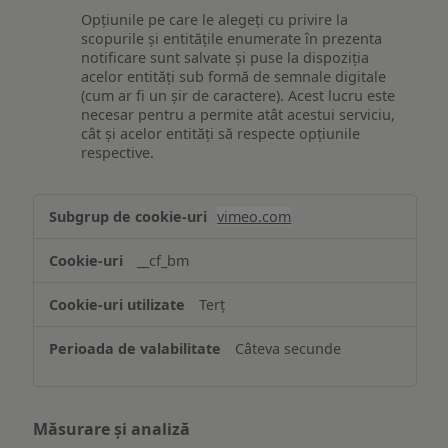
Opțiunile pe care le alegeți cu privire la
scopurile și entitățile enumerate în prezenta
notificare sunt salvate și puse la dispoziția
acelor entități sub formă de semnale digitale
(cum ar fi un șir de caractere). Acest lucru este
necesar pentru a permite atât acestui serviciu,
cât și acelor entități să respecte opțiunile
respective.
Asigurarea
vimeo.com
funcționalităților
website-
__cf_bm
ului
Terț
Câteva secunde
Măsurare și analiză