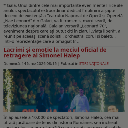
* Gală. Unul dintre cele mai importante evenimente lirice ale
anului, spectacolul extraordinar dedicat împlinirii a șapte
decenii de existență a Teatrului Național de Operă și Operetă
„Nae Leonard” din Galați, va fi transmis, marți seară, de
televiziunea națională. Gala aniversară „Leonard 70”,
eveniment despre care ați putut citi în ziarul „Viața liberă”, a
reunit pe aceeași scenă soliștii, orchestra, corul și baletul,
într-o reprezentație care a omagiat tr ...
Lacrimi şi emoţie la meciul oficial de
retragere al Simonei Halep
Duminică, 14 Iunie 2026 08:15 |
Publicat în
ŞTIRI NAŢIONALE
În aplauzele a 10.000 de spectatori, Simona Halep, cea mai
titrată jucătoare de tenis din istoria României, şi-a încheiat
spectaculos cariera, sâmbătă seara, printr-un meci oficial de