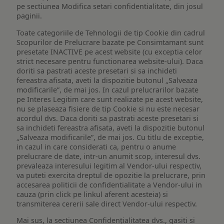
pe sectiunea Modifica setari confidentialitate, din josul
paginii.
Toate categoriile de Tehnologii de tip Cookie din cadrul
Scopurilor de Prelucrare bazate pe Consimtamant sunt
presetate INACTIVE pe acest website (cu exceptia celor
strict necesare pentru functionarea website-ului). Daca
doriti sa pastrati aceste presetari si sa inchideti
fereastra afisata, aveti la dispozitie butonul „Salveaza
modificarile”, de mai jos. In cazul prelucrarilor bazate
pe Interes Legitim care sunt realizate pe acest website,
nu se plaseaza fisiere de tip Cookie si nu este necesar
acordul dvs. Daca doriti sa pastrati aceste presetari si
sa inchideti fereastra afisata, aveti la dispozitie butonul
„Salveaza modificarile”, de mai jos. Cu titlu de exceptie,
in cazul in care considerati ca, pentru o anume
prelucrare de date, intr-un anumit scop, interesul dvs.
prevaleaza interesului legitim al Vendor-ului respectiv,
va puteti exercita dreptul de opozitie la prelucrare, prin
accesarea politicii de confidentialitate a Vendor-ului in
cauza (prin click pe linkul aferent acesteia) si
transmiterea cererii sale direct Vendor-ului respectiv.
Mai sus, la sectiunea Confidențialitatea dvs., gasiti si