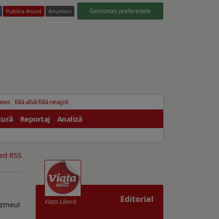
Gestionați preferințele
Publica Anunt
Anunturi
News
Bilă albă/Bilă neagră
tură
Reportaj
Analiză
eed RSS
Editorial
Viaţa Liberă
 zmeul