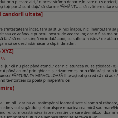
t prin plecare aici,/ n-acest strâmb departe,în care nu-s greieri,
ți - şi toți parcă sunt dați/ să sfarme PĂMÂNTUL, să zvârle-n uitare şi
candorii uitate]
sfintestăteam încet, fără să ştiu/ nici înapoi, nici înainte,fără să 
lt sau ce adânc/ e punctul nostru de vedere -or, dac-o fi să mă pr
ă fac/ să nu se stingă niciodată apoi, cu sufletu-n istov/ de-atâta
gam să se deschidămăcar o clipă, dinadin ...
 XYZ]
URA
e -jur că nu plec până atunci,/ dar nici atuncea nu se ştiedacă (n)-
t până acum/ prin ghiocei şi crizantemeşi prin căldură şi prin fr
preţuiesc/ FĂPTURA TA MIRACULOASĂ !!!te-aştept şi cred că mă auzi
ând te-ntorceai cu poala plinăpentru cei ...
umire)
a luminii...dar nu au astâmpăr şi foameşi sete şi somn şi răbdare,
arcedin visul şi gândul şi zborulspre moartea cea mică sau mare!N
ndire, cum ceastă năvalăspre ceastă-ncercare divină!...o, doamne
sunt printre fluturi de lampăşi strig: să se fa-că lu-m ...