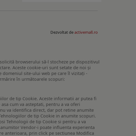
Dezvoltat de
activemall.ro
 solicită browserului să-l stocheze pe dispozitivul
tare. Aceste cookie-uri sunt setate de noi și
domeniul site-ului web pe care îl vizitați -
 urmărire în următoarele scopuri:
lor de tip Cookie. Aceste informatii ar putea fi
e asa cum va asteptati, pentru a va oferi
 nu va identifica direct, dar pot retine anumite
Tehnologiilor de tip Cookie in anumite scopuri.
losi Tehnologii de tip Cookie si pentru a va
 a anumitor Vendor-i poate influenta experienta
are anterioara, prin click pe sectiunea Modifica