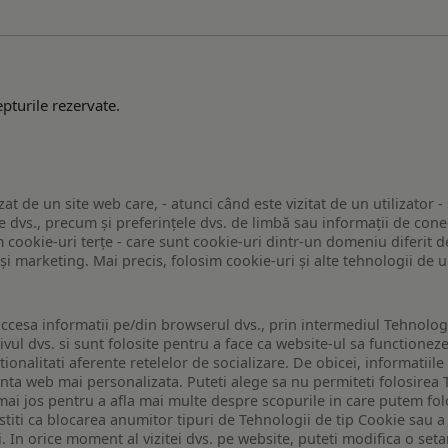
pturile rezervate.
zat de un site web care, - atunci când este vizitat de un utilizator -
 dvs., precum și preferințele dvs. de limbă sau informații de conec
ookie-uri terțe - care sunt cookie-uri dintr-un domeniu diferit de 
e și marketing. Mai precis, folosim cookie-uri și alte tehnologii de
ccesa informatii pe/din browserul dvs., prin intermediul Tehnologii
ivul dvs. si sunt folosite pentru a face ca website-ul sa functionez
tionalitati aferente retelelor de socializare. De obicei, informatiile
enta web mai personalizata. Puteti alege sa nu permiteti folosirea 
de mai jos pentru a afla mai multe despre scopurile in care putem fo
a stiti ca blocarea anumitor tipuri de Tehnologii de tip Cookie sau
i. In orice moment al vizitei dvs. pe website, puteti modifica o set