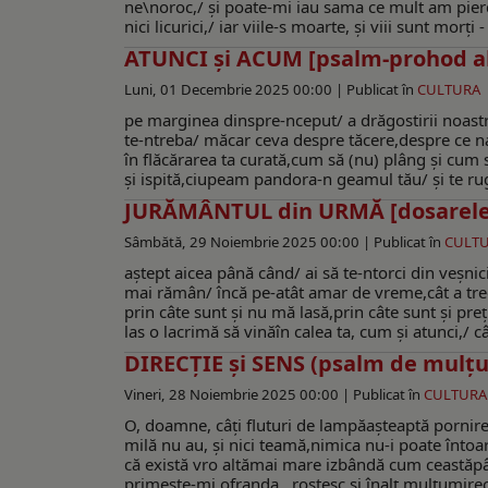
ne\noroc,/ şi poate-mi iau sama ce mult am pierdu
nici licurici,/ iar viile-s moarte, și viii sunt mor
ATUNCI şi ACUM [psalm-prohod al 
Luni, 01 Decembrie 2025 00:00 |
Publicat în
CULTURA
pe marginea dinspre-nceput/ a drăgostirii noastre 
te-ntreba/ măcar ceva despre tăcere,despre ce na
în flăcărarea ta curată,cum să (nu) plâng şi cum s
şi ispită,ciupeam pandora-n geamul tău/ şi te ru
JURĂMÂNTUL din URMĂ [dosarele
Sâmbătă, 29 Noiembrie 2025 00:00 |
Publicat în
CULT
aştept aicea până când/ ai să te-ntorci din veşnici
mai rămân/ încă pe-atât amar de vreme,cât a trecu
prin câte sunt şi nu mă lasă,prin câte sunt şi 
las o lacrimă să vinăîn calea ta, cum şi atunci,/ c
DIRECȚIE și SENS (psalm de mulţ
Vineri, 28 Noiembrie 2025 00:00 |
Publicat în
CULTURA
O, doamne, câţi fluturi de lampăaşteaptă pornire
milă nu au, şi nici teamă,nimica nu-i poate înto
că există vro altămai mare izbândă cum ceastăpâ
primeşte-mi ofranda...rostesc şi înalţ mulţumirecă 