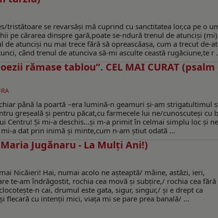
istătoare se revarsăşi mă cuprind cu sanctitatea lor,ca pe o u
chii pe cărarea dinspre gară,poate se-ndură trenul de atuncişi (mi)
 de atuncişi nu mai trece fără să opreascăaşa, cum a trecut de-a
ci, când trenul de atunciva să-mi asculte ceastă rugăciune,te r .
poezii rămase tablou”. CEL MAI CURAT (psalm
URA
iar până la poartă –era lumină-n geamuri şi-am strigatultimul st
tru greşeală şi pentru păcat,cu farmecele lui ne/cunoscuteşi cu b
i Centru! Şi mi-a deschis...şi m-a primit în celmai simplu loc şi n
 mi-a dat prin inimă şi minte,cum n-am ştiut odată ...
Maria Jugănaru - La Mulți Ani!)
ai Nicăieri! Hai, numai acolo ne aşteaptă/ mâine, astăzi, ieri,
n care te-am îndrăgostit, rochia cea movă şi subţire,/ rochia cea fără
clocoteşte-n cai, drumul este gata, sigur, singur,/ şi e drept ca
 flecară cu intenţii mici, viaţa mi se pare prea banală/ ...