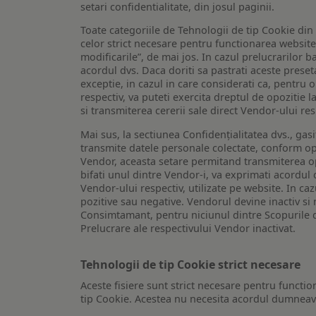
setari confidentialitate, din josul paginii.
Toate categoriile de Tehnologii de tip Cookie di
celor strict necesare pentru functionarea website-u
modificarile”, de mai jos. In cazul prelucrarilor 
acordul dvs. Daca doriti sa pastrati aceste presetar
exceptie, in cazul in care considerati ca, pentru 
respectiv, va puteti exercita dreptul de opozitie l
si transmiterea cererii sale direct Vendor-ului res
Mai sus, la sectiunea Confidențialitatea dvs., gas
transmite datele personale colectate, conform opt
Vendor, aceasta setare permitand transmiterea opt
bifati unul dintre Vendor-i, va exprimati acordul
Vendor-ului respectiv, utilizate pe website. In caz
pozitive sau negative. Vendorul devine inactiv si 
Consimtamant, pentru niciunul dintre Scopurile d
Prelucrare ale respectivului Vendor inactivat.
Tehnologii de tip Cookie strict necesare
Aceste fisiere sunt strict necesare pentru functio
tip Cookie. Acestea nu necesita acordul dumneavo