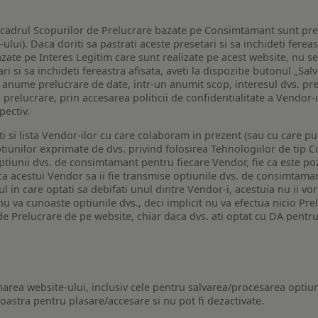
n cadrul Scopurilor de Prelucrare bazate pe Consimtamant sunt pre
lui). Daca doriti sa pastrati aceste presetari si sa inchideti fereas
bazate pe Interes Legitim care sunt realizate pe acest website, nu s
i si sa inchideti fereastra afisata, aveti la dispozitie butonul „Sal
o anume prelucrare de date, intr-un anumit scop, interesul dvs. pre
a prelucrare, prin accesarea politicii de confidentialitate a Vendor-u
pectiv.
iti si lista Vendor-ilor cu care colaboram in prezent (sau cu care p
iunilor exprimate de dvs. privind folosirea Tehnologiilor de tip Co
iunii dvs. de consimtamant pentru fiecare Vendor, fie ca este pozit
 ca acestui Vendor sa ii fie transmise optiunile dvs. de consimtama
ul in care optati sa debifati unul dintre Vendor-i, acestuia nu ii v
nu va cunoaste optiunile dvs., deci implicit nu va efectua nicio Pre
e Prelucrare de pe website, chiar daca dvs. ati optat cu DA pentru
narea website-ului, inclusiv cele pentru salvarea/procesarea optiun
astra pentru plasare/accesare si nu pot fi dezactivate.