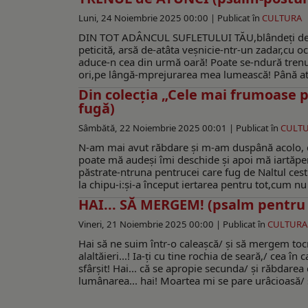
Luni, 24 Noiembrie 2025 00:00 |
Publicat în
CULTURA
DIN TOT ADÂNCUL SUFLETULUI TĂU,blândeţi des/tr
peticită, arsă de-atâta veşnicie-ntr-un zadar,cu o
aduce-n cea din urmă oară! Poate se-ndură trenul
ori,pe lângă-mprejurarea mea lumească! Până atun
Din colecția „Cele mai frumoase 
fugă)
Sâmbătă, 22 Noiembrie 2025 00:01 |
Publicat în
CULT
N-am mai avut răbdare şi m-am duspână acolo, ch
poate mă audeşi îmi deschide şi apoi mă iartăpen
păstrate-ntruna pentrucei care fug de Naltul cestu
la chipu-i:şi-a început iertarea pentru tot,cum nu
HAI... SĂ MERGEM! (psalm pentru 
Vineri, 21 Noiembrie 2025 00:00 |
Publicat în
CULTURA
Hai să ne suim într-o caleaşcă/ şi să mergem tocm
alaltăieri...! Ia-ţi cu tine rochia de seară,/ cea î
sfârşit! Hai... că se apropie secunda/ şi răbdarea 
lumânarea... hai! Moartea mi se pare urâcioasă/ şi