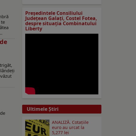
Preşedintele Consiliului
mbră
Judeţean Galaţi, Costel Fotea,
 te
despre situaţia Combinatului
tâtea
Liberty
..
 de
rigăt,
lândeţi
evăzut
Ultimele Ştiri
 de
ANALIZĂ. Cotațiile
euro au urcat la
5,277 lei