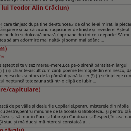
ui Teodor Alin Crăciun)
r care tânjesc după tine de-atuncea,/ de când le-ai mirat, la pleca
ângâiere şi parcă zicând rugăciune/ de linişte şi revedere! Aştept
ochi dulci şi dulceaţă amară,/ aproape din tot ce-i departe! Să-mi 
altea să am adormire mai naltă/ şi somn mai adânc ...
um)
RA
 aştept şi te visez mereu-mereu,ca pe-o sirenă părăsită-n largul
(!) (!) şi chiar te-ascult cum cânţi poeme termopiledin eminescu, d
nţelegeşi dus şi-ntors de la pământ până la cer (!) (!) se înţelege cu
cul neptuncă totdeauna stă-ntr-o clipă de iubir ...
re/capitulare)
că de pe văile şi dealurile Copilăriei,pentru misterele din râpile
zi cu zestre,pentru minunile de la Şcoală şi Bibliotecă...şi pentru b
ăiesc şi să mor în Pace şi Iubire,în Candoare şi Respect,în cea mai
tau şi mă duc şi mă-ntorc şi constatcă a ...
 târziu)