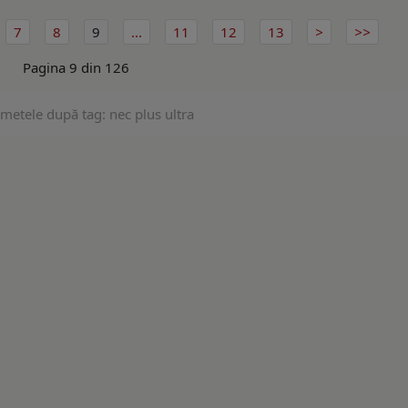
7
8
9
...
11
12
13
Pagina 9 din 126
emetele după tag: nec plus ultra