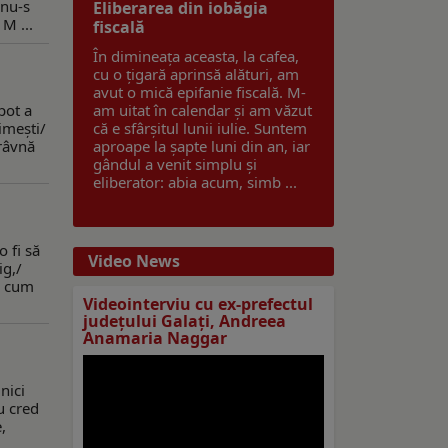
 nu-s
Eliberarea din iobăgia
 M ...
fiscală
În dimineața aceasta, la cafea,
cu o țigară aprinsă alături, am
avut o mică epifanie fiscală. M-
pot a
am uitat în calendar și am văzut
imeşti/
că e sfârșitul lunii iulie. Suntem
 râvnă
aproape la șapte luni din an, iar
gândul a venit simplu și
eliberator: abia acum, simb ...
o fi să
Video News
ig,/
/ cum
Videointerviu cu ex-prefectul
judeţului Galaţi, Andreea
Anamaria Naggar
nici
u cred
,