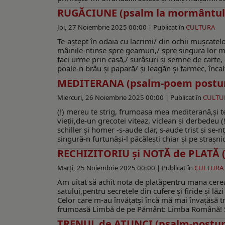
RUGĂCIUNE (psalm la mormântul l
Joi, 27 Noiembrie 2025 00:00 |
Publicat în
CULTURA
Te-aştept în odaia cu lacrimi/ din ochii muşcatelo
mâinile-ntinse spre geamuri,/ spre singura lor m
faci urme prin casă,/ surâsuri şi semne de carte, 
poale-n brâu şi papară/ şi leagăn şi farmec, înc
MEDITERANA (psalm-poem post
Miercuri, 26 Noiembrie 2025 00:00 |
Publicat în
CULTU
(!) mereu te strig, frumoasa mea mediterană,şi te
vieţii,de-un grecotei viteaz, viclean şi derbedeu 
schiller şi homer -s-aude clar, s-aude trist şi se-
singură-n furtunăşi-l păcăleşti chiar şi pe straşni
RECHIZITORIU și NOTĂ de PLATĂ (
Marți, 25 Noiembrie 2025 00:00 |
Publicat în
CULTURA
Am uitat să achit nota de platăpentru mana cereas
satului,pentru secretele din cufere şi firide şi lă
Celor care m-au învăţatşi încă mă mai învaţăsă tr
frumoasă Limbă de pe Pământ: Limba Română! Şi s
TRENUL de ATUNCI (psalm-postum