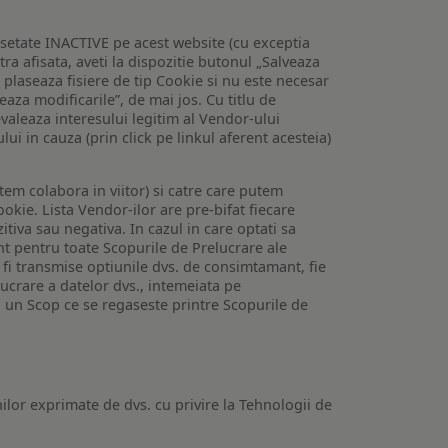
setate INACTIVE pe acest website (cu exceptia
tra afisata, aveti la dispozitie butonul „Salveaza
e plaseaza fisiere de tip Cookie si nu este necesar
veaza modificarile”, de mai jos. Cu titlu de
valeaza interesului legitim al Vendor-ului
lui in cauza (prin click pe linkul aferent acesteia)
utem colabora in viitor) si catre care putem
okie. Lista Vendor-ilor are pre-bifat fiecare
iva sau negativa. In cazul in care optati sa
nt pentru toate Scopurile de Prelucrare ale
or fi transmise optiunile dvs. de consimtamant, fie
lucrare a datelor dvs., intemeiata pe
 un Scop ce se regaseste printre Scopurile de
ilor exprimate de dvs. cu privire la Tehnologii de