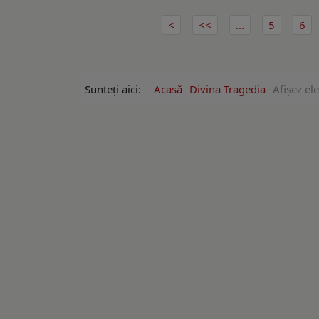
...
5
6
Sunteți aici:
Acasă
Divina Tragedia
Afişez el