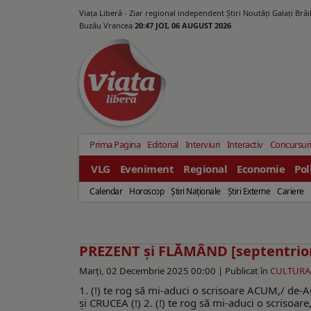
Viața Liberă - Ziar regional independent Știri Noutăți Galaţi Bră
Buzău Vrancea
20:47 JOI, 06 AUGUST 2026
Prima Pagina
Editorial
Interviuri
Interactiv
Concursur
VLG
Eveniment
Regional
Economie
Pol
Calendar
Horoscop
Ştiri Naţionale
Ştiri Externe
Cariere
PREZENT şi FLĂMÂND [septentrio
Marți, 02 Decembrie 2025 00:00 |
Publicat în
CULTURA
1. (!) te rog să mi-aduci o scrisoare ACUM,/ d
şi CRUCEA (!) 2. (!) te rog să mi-aduci o scriso