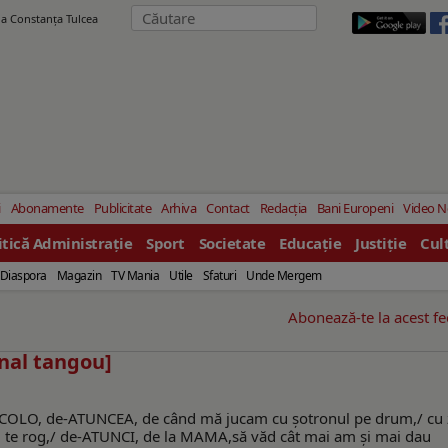
ila Constanţa Tulcea
i
Abonamente
Publicitate
Arhiva
Contact
Redacția
Bani Europeni
Video 
itică Administrație
Sport
Societate
Educație
Justiție
Cul
Diaspora
Magazin
TV Mania
Utile
Sfaturi
Unde Mergem
Abonează-te la acest f
nal tangou]
e-ACOLO, de-ATUNCEA, de când mă jucam cu șotronul pe drum,/ cu
are, te rog,/ de-ATUNCI, de la MAMA,să văd cât mai am şi mai dau