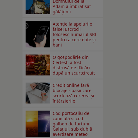
Domnului de la
Adam a îmbrățișat
gălățenii
Atenție la apelurile
false! Escrocii
folosesc numărul SRI
pentru a cere date și
bani
O gospodărie din
Cerțești a fost
distrusă de flăcări
după un scurtcircuit
Credit online fără
blocaje - pașii care
scurtează cererea și
întârzierile
Cod portocaliu de
caniculă și cod
galben de furtuni.
Galațiul, sub dublă
avertizare meteo