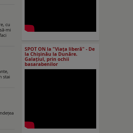
re, cu
 să-mi
faci
SPOT ON la "Viaţa liberă" - De
la Chișinău la Dunăre.
Galațiul, prin ochii
basarabenilor
ante,
m stai
lândeţea