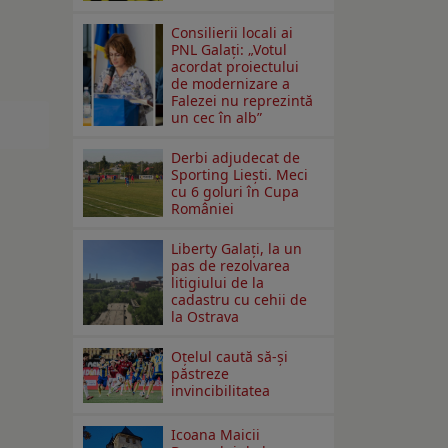
Consilierii locali ai
PNL Galaţi: „Votul
acordat proiectului
de modernizare a
Falezei nu reprezintă
un cec în alb”
Derbi adjudecat de
Sporting Liești. Meci
cu 6 goluri în Cupa
României
Liberty Galați, la un
pas de rezolvarea
litigiului de la
cadastru cu cehii de
la Ostrava
Oțelul caută să-și
păstreze
invincibilitatea
Icoana Maicii