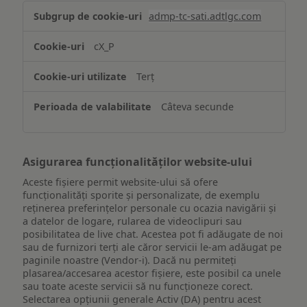
Stocarea
admp-tc-sati.adtlgc.com
și/sau
accesarea
cX_P
informațiilor
de
Terț
pe
un
Câteva secunde
dispozitiv
Asigurarea funcționalităților website-ului
Aceste fișiere permit website-ului să ofere
funcționalități sporite și personalizate, de exemplu
reţinerea preferinţelor personale cu ocazia navigării și
a datelor de logare, rularea de videoclipuri sau
posibilitatea de live chat. Acestea pot fi adăugate de noi
sau de furnizori terți ale căror servicii le-am adăugat pe
paginile noastre (Vendor-i). Dacă nu permiteți
plasarea/accesarea acestor fișiere, este posibil ca unele
sau toate aceste servicii să nu funcționeze corect.
Selectarea opțiunii generale Activ (DA) pentru acest