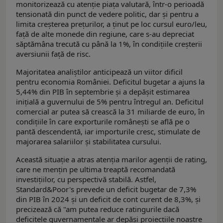
monitorizează cu atenție piața valutară, într-o perioadă
tensionată din punct de vedere politic, dar și pentru a
limita creșterea prețurilor, a ținut pe loc cursul euro/leu,
față de alte monede din regiune, care s-au depreciat
săptămâna trecută cu până la 1%, în condițiile creșterii
aversiunii față de risc.
Majoritatea analiștilor anticipează un viitor dificil
pentru economia României. Deficitul bugetar a ajuns la
5,44% din PIB în septembrie și a depășit estimarea
inițială a guvernului de 5% pentru întregul an. Deficitul
comercial ar putea să crească la 31 miliarde de euro, în
condițiile în care exporturile românești se află pe o
pantă descendentă, iar importurile cresc, stimulate de
majorarea salariilor și stabilitatea cursului.
Această situație a atras atenția marilor agenții de rating,
care ne mențin pe ultima treaptă recomandată
investiţiilor, cu perspectivă stabilă. Astfel,
Standard&Poor's prevede un deficit bugetar de 7,3%
din PIB în 2024 şi un deficit de cont curent de 8,3%, și
precizează că "am putea reduce ratingurile dacă
deficitele guverna­mentale ar depăşi proiecţiile noastre