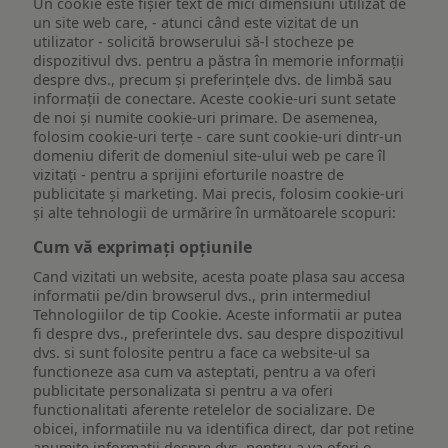
Un cookie este fişier text de mici dimensiuni utilizat de
un site web care, - atunci când este vizitat de un
utilizator - solicită browserului să-l stocheze pe
dispozitivul dvs. pentru a păstra în memorie informații
despre dvs., precum și preferințele dvs. de limbă sau
informații de conectare. Aceste cookie-uri sunt setate
de noi și numite cookie-uri primare. De asemenea,
folosim cookie-uri terțe - care sunt cookie-uri dintr-un
domeniu diferit de domeniul site-ului web pe care îl
vizitați - pentru a sprijini eforturile noastre de
publicitate și marketing. Mai precis, folosim cookie-uri
și alte tehnologii de urmărire în următoarele scopuri:
Cum vă exprimați opțiunile
Cand vizitati un website, acesta poate plasa sau accesa
informatii pe/din browserul dvs., prin intermediul
Tehnologiilor de tip Cookie. Aceste informatii ar putea
fi despre dvs., preferintele dvs. sau despre dispozitivul
dvs. si sunt folosite pentru a face ca website-ul sa
functioneze asa cum va asteptati, pentru a va oferi
publicitate personalizata si pentru a va oferi
functionalitati aferente retelelor de socializare. De
obicei, informatiile nu va identifica direct, dar pot retine
anumite informatii despre dvs. pentru a va oferi o