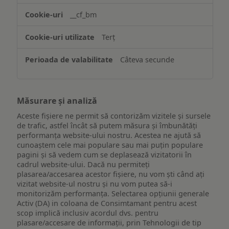
website-
__cf_bm
ului
Terț
Câteva secunde
Măsurare și analiză
Aceste fișiere ne permit să contorizăm vizitele și sursele
de trafic, astfel încât să putem măsura și îmbunătăți
performanța website-ului nostru. Acestea ne ajută să
cunoaștem cele mai populare sau mai puțin populare
pagini și să vedem cum se deplasează vizitatorii în
cadrul website-ului. Dacă nu permiteți
plasarea/accesarea acestor fișiere, nu vom ști când ați
vizitat website-ul nostru și nu vom putea să-i
monitorizăm performanța. Selectarea opțiunii generale
Activ (DA) in coloana de Consimtamant pentru acest
scop implică inclusiv acordul dvs. pentru
plasare/accesare de informații, prin Tehnologii de tip