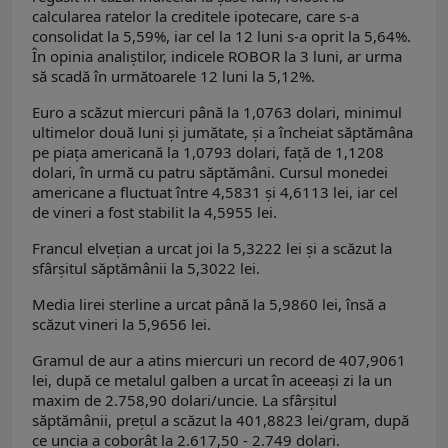
calcularea ratelor la creditele ipotecare, care s-a
consolidat la 5,59%, iar cel la 12 luni s-a oprit la 5,64%.
În opinia analiștilor, indicele ROBOR la 3 luni, ar urma
să scadă în următoarele 12 luni la 5,12%.
Euro a scăzut miercuri până la 1,0763 dolari, minimul
ultimelor două luni și jumătate, și a încheiat săptămâna
pe piața americană la 1,0793 dolari, față de 1,1208
dolari, în urmă cu patru săptămâni. Cursul monedei
americane a fluctuat între 4,5831 și 4,6113 lei, iar cel
de vineri a fost stabilit la 4,5955 lei.
Francul elvețian a urcat joi la 5,3222 lei și a scăzut la
sfârșitul săptămânii la 5,3022 lei.
Media lirei sterline a urcat până la 5,9860 lei, însă a
scăzut vineri la 5,9656 lei.
Gramul de aur a atins miercuri un record de 407,9061
lei, după ce metalul galben a urcat în aceeași zi la un
maxim de 2.758,90 dolari/uncie. La sfârșitul
săptămânii, prețul a scăzut la 401,8823 lei/gram, după
ce uncia a coborât la 2.617,50 - 2.749 dolari.