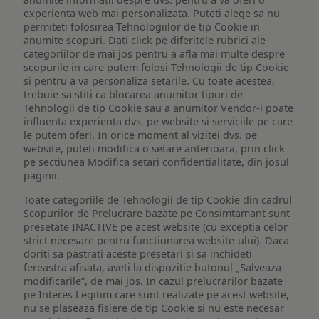
experienta web mai personalizata. Puteti alege sa nu
permiteti folosirea Tehnologiilor de tip Cookie in
anumite scopuri. Dati click pe diferitele rubrici ale
categoriilor de mai jos pentru a afla mai multe despre
scopurile in care putem folosi Tehnologii de tip Cookie
si pentru a va personaliza setarile. Cu toate acestea,
trebuie sa stiti ca blocarea anumitor tipuri de
Tehnologii de tip Cookie sau a anumitor Vendor-i poate
influenta experienta dvs. pe website si serviciile pe care
le putem oferi. In orice moment al vizitei dvs. pe
website, puteti modifica o setare anterioara, prin click
pe sectiunea Modifica setari confidentialitate, din josul
paginii.
Toate categoriile de Tehnologii de tip Cookie din cadrul
Scopurilor de Prelucrare bazate pe Consimtamant sunt
presetate INACTIVE pe acest website (cu exceptia celor
strict necesare pentru functionarea website-ului). Daca
doriti sa pastrati aceste presetari si sa inchideti
fereastra afisata, aveti la dispozitie butonul „Salveaza
modificarile”, de mai jos. In cazul prelucrarilor bazate
pe Interes Legitim care sunt realizate pe acest website,
nu se plaseaza fisiere de tip Cookie si nu este necesar