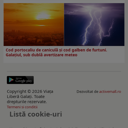
Cod portocaliu de caniculă și cod galben de furtuni.
Galațiul, sub dublă avertizare meteo
Copyright © 2026 Viaţa
Dezvoltat de
activemall.ro
Liberă Galaţi. Toate
drepturile rezervate.
Termeni si conditii
Listă cookie-uri