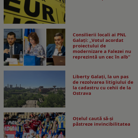
Consilierii locali ai PNL
Galaţi: „Votul acordat
proiectului de
modernizare a Falezei nu
reprezintă un cec în alb”
Liberty Galați, la un pas
de rezolvarea litigiului de
la cadastru cu cehii de la
Ostrava
Oțelul caută să-și
păstreze invincibilitatea