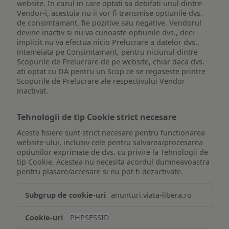
website. In cazul in care optati sa debifati unul dintre
Vendor-i, acestuia nu ii vor fi transmise optiunile dvs.
de consimtamant, fie pozitive sau negative. Vendorul
devine inactiv si nu va cunoaste optiunile dvs., deci
implicit nu va efectua nicio Prelucrare a datelor dvs.,
intemeiata pe Consimtamant, pentru niciunul dintre
Scopurile de Prelucrare de pe website, chiar daca dvs.
ati optat cu DA pentru un Scop ce se regaseste printre
Scopurile de Prelucrare ale respectivului Vendor
inactivat.
Tehnologii de tip Cookie strict necesare
Aceste fisiere sunt strict necesare pentru functionarea
website-ului, inclusiv cele pentru salvarea/procesarea
optiunilor exprimate de dvs. cu privire la Tehnologii de
tip Cookie. Acestea nu necesita acordul dumneavoastra
pentru plasare/accesare si nu pot fi dezactivate.
Tehnologii
anunturi.viata-libera.ro
de
tip
PHPSESSID
Cookie