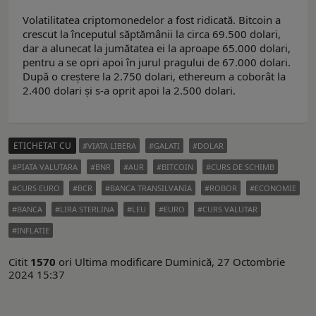
Volatilitatea criptomonedelor a fost ridicată. Bitcoin a
crescut la începutul săptămânii la circa 69.500 dolari,
dar a alunecat la jumătatea ei la aproape 65.000 dolari,
pentru a se opri apoi în jurul pragului de 67.000 dolari.
După o creștere la 2.750 dolari, ethereum a coborât la
2.400 dolari și s-a oprit apoi la 2.500 dolari.
ETICHETAT CU
VIATA LIBERA
GALATI
DOLAR
PIATA VALUTARA
BNR
AUR
BITCOIN
CURS DE SCHIMB
CURS EURO
BCR
BANCA TRANSILVANIA
ROBOR
ECONOMIE
BANCA
LIRA STERLINA
LEU
EURO
CURS VALUTAR
INFLATIE
Citit
1570
ori
Ultima modificare Duminică, 27 Octombrie
2024 15:37