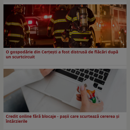
O gospodărie din Cerțești a fost distrusă de flăcări după
un scurtcircuit
Credit online fără blocaje - pașii care scurtează cererea și
întârzierile