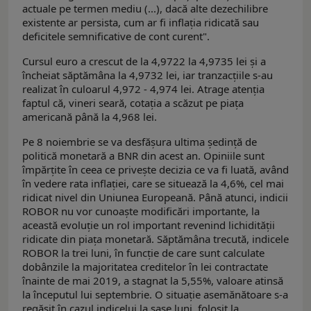
actuale pe termen mediu (...), dacă alte dezechilibre
existente ar persista, cum ar fi inflaţia ridicată sau
deficitele semnificative de cont curent".
Cursul euro a crescut de la 4,9722 la 4,9735 lei și a
încheiat săptămâna la 4,9732 lei, iar tranzacțiile s-au
realizat în culoarul 4,972 - 4,974 lei. Atrage atenția
faptul că, vineri seară, cotația a scăzut pe piața
americană până la 4,968 lei.
Pe 8 noiembrie se va desfășura ultima ședință de
politică monetară a BNR din acest an. Opiniile sunt
împărțite în ceea ce privește decizia ce va fi luată, având
în vedere rata inflației, care se situează la 4,6%, cel mai
ridicat nivel din Uniunea Europeană. Până atunci, indicii
ROBOR nu vor cunoaște modificări importante, la
această evoluție un rol important revenind lichidității
ridicate din piața monetară. Săptămâna trecută, indicele
ROBOR la trei luni, în funcţie de care sunt calculate
dobânzile la majoritatea creditelor în lei contractate
înainte de mai 2019, a stagnat la 5,55%, valoare atinsă
la începutul lui septembrie. O situație asemănătoare s-a
regăsit în cazul indicelui la șase luni, folosit la