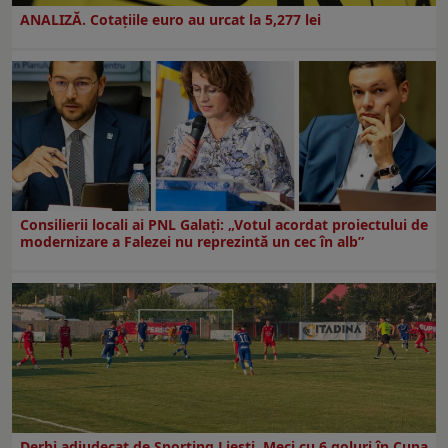
ANALIZĂ. Cotațiile euro au urcat la 5,277 lei
Consilierii locali ai PNL Galaţi: „Votul acordat proiectului de
modernizare a Falezei nu reprezintă un cec în alb”
Derbi adjudecat de Sporting Liești. Meci cu 6 goluri în Cupa