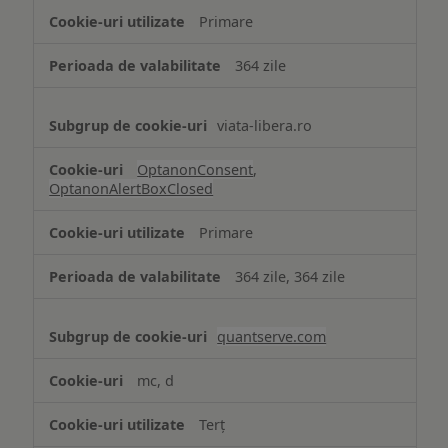
strict
Primare
necesare
364 zile
viata-libera.ro
OptanonConsent
,
OptanonAlertBoxClosed
Primare
364 zile, 364 zile
quantserve.com
mc, d
Terț