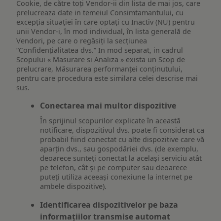
Cookie, de către toți Vendor-ii din lista de mai jos, care
prelucreaza date in temeiul Consimtamantului, cu
excepția situației în care optați cu Inactiv (NU) pentru
unii Vendor-i, în mod individual, în lista generală de
Vendori, pe care o regăsiți la secțiunea
“Confidențialitatea dvs.” In mod separat, in cadrul
Scopului « Masurare si Analiza » exista un Scop de
prelucrare, Măsurarea performanței conținutului,
pentru care procedura este similara celei descrise mai
sus.
Conectarea mai multor dispozitive
În sprijinul scopurilor explicate în această
notificare, dispozitivul dvs. poate fi considerat ca
probabil fiind conectat cu alte dispozitive care vă
aparțin dvs., sau gospodăriei dvs. (de exemplu,
deoarece sunteți conectat la același serviciu atât
pe telefon, cât și pe computer sau deoarece
puteți utiliza aceeași conexiune la internet pe
ambele dispozitive).
Identificarea dispozitivelor pe baza
informațiilor transmise automat