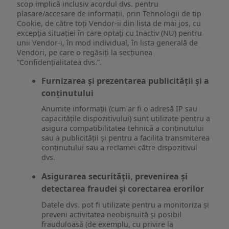
scop implică inclusiv acordul dvs. pentru
plasare/accesare de informații, prin Tehnologii de tip
Cookie, de către toți Vendor-ii din lista de mai jos, cu
excepția situației în care optați cu Inactiv (NU) pentru
unii Vendor-i, în mod individual, în lista generală de
Vendori, pe care o regăsiți la secțiunea
“Confidențialitatea dvs.”.
Furnizarea și prezentarea publicității și a
conținutului
Anumite informații (cum ar fi o adresă IP sau
capacitățile dispozitivului) sunt utilizate pentru a
asigura compatibilitatea tehnică a conținutului
sau a publicității și pentru a facilita transmiterea
conținutului sau a reclamei către dispozitivul
dvs.
Asigurarea securității, prevenirea și
detectarea fraudei și corectarea erorilor
Datele dvs. pot fi utilizate pentru a monitoriza și
preveni activitatea neobișnuită și posibil
frauduloasă (de exemplu, cu privire la