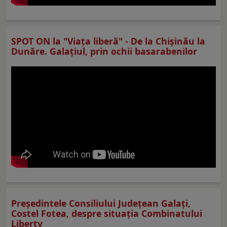
SPOT ON la "Viaţa liberă" - De la Chișinău la
Dunăre. Galațiul, prin ochii basarabenilor
Preşedintele Consiliului Judeţean Galaţi,
Costel Fotea, despre situaţia Combinatului
Liberty