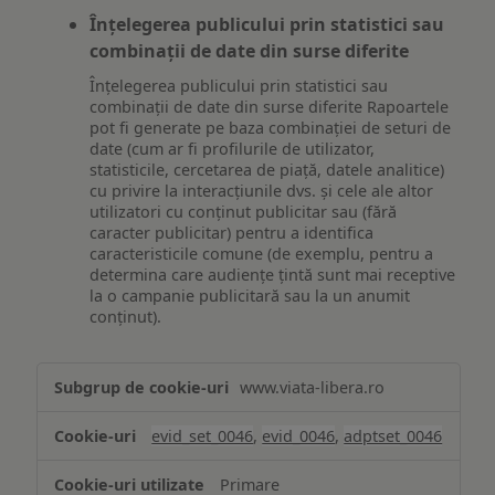
Înțelegerea publicului prin statistici sau
combinații de date din surse diferite
Înțelegerea publicului prin statistici sau
combinații de date din surse diferite Rapoartele
pot fi generate pe baza combinației de seturi de
date (cum ar fi profilurile de utilizator,
statisticile, cercetarea de piață, datele analitice)
cu privire la interacțiunile dvs. și cele ale altor
utilizatori cu conținut publicitar sau (fără
caracter publicitar) pentru a identifica
caracteristicile comune (de exemplu, pentru a
determina care audiențe țintă sunt mai receptive
la o campanie publicitară sau la un anumit
conținut).
Măsurare
www.viata-libera.ro
și
analiză
evid_set_0046
,
evid_0046
,
adptset_0046
Primare