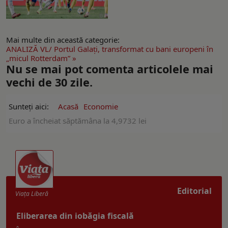
Mai multe din această categorie:
ANALIZĂ VL/ Portul Galaţi, transformat cu bani europeni în
„micul Rotterdam” »
Nu se mai pot comenta articolele mai
vechi de 30 zile.
Sunteți aici:
Acasă
Economie
Euro a încheiat săptămâna la 4,9732 lei
Editorial
Viaţa Liberă
Eliberarea din iobăgia fiscală