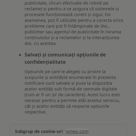
publicitate, clicuri efectuate de roboți pe
reclame) și pentru a se asigura că sistemele și
procesele funcționează corect și sigur. De
asemenea, pot fi utilizate pentru a corecta orice
probleme care pot fi întâmpinate de dvs.,
publisher sau agentul de publicitate în livrarea
conținutului și a reclamelor și la interacțiunea
dvs. cu acestea.
Salvați și comunicați opțiunile de
confidențialitate
Opțiunile pe care le alegeți cu privire la
scopurile și entitățile enumerate în prezenta
notificare sunt salvate și puse la dispoziția
acelor entități sub formă de semnale digitale
(cum ar fi un șir de caractere). Acest lucru este
necesar pentru a permite atât acestui serviciu,
cât și acelor entități să respecte opțiunile
respective.
Asigurarea
vimeo.com
funcționalităților