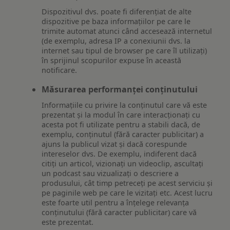
Dispozitivul dvs. poate fi diferențiat de alte
dispozitive pe baza informațiilor pe care le
trimite automat atunci când accesează internetul
(de exemplu, adresa IP a conexiunii dvs. la
internet sau tipul de browser pe care îl utilizați)
în sprijinul scopurilor expuse în această
notificare.
Măsurarea performanței conținutului
Informațiile cu privire la conținutul care vă este
prezentat și la modul în care interacționați cu
acesta pot fi utilizate pentru a stabili dacă, de
exemplu, conținutul (fără caracter publicitar) a
ajuns la publicul vizat și dacă corespunde
intereselor dvs. De exemplu, indiferent dacă
citiți un articol, vizionați un videoclip, ascultați
un podcast sau vizualizați o descriere a
produsului, cât timp petreceți pe acest serviciu și
pe paginile web pe care le vizitați etc. Acest lucru
este foarte util pentru a înțelege relevanța
conținutului (fără caracter publicitar) care vă
este prezentat.