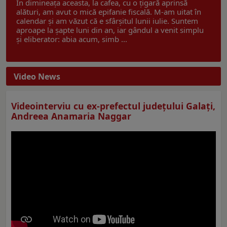
În dimineața aceasta, la cafea, cu o țigară aprinsă
alături, am avut o mică epifanie fiscală. M-am uitat în
calendar și am văzut că e sfârșitul lunii iulie. Suntem
aproape la șapte luni din an, iar gândul a venit simplu
și eliberator: abia acum, simb ...
Video News
Videointerviu cu ex-prefectul judeţului Galaţi,
Andreea Anamaria Naggar