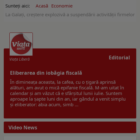
Sunteți aici:
Acasă
Economie
La Galaţi, creștere explozivă a suspendării activităţii firmelor
Editorial
Viaţa Liberă
Eliberarea din iobăgia fiscală
În dimineața aceasta, la cafea, cu o țigară aprinsă
alături, am avut o mică epifanie fiscală. M-am uitat în
calendar și am văzut că e sfârșitul lunii iulie. Suntem
aproape la șapte luni din an, iar gândul a venit simplu
și eliberator: abia acum, simb ...
Video News