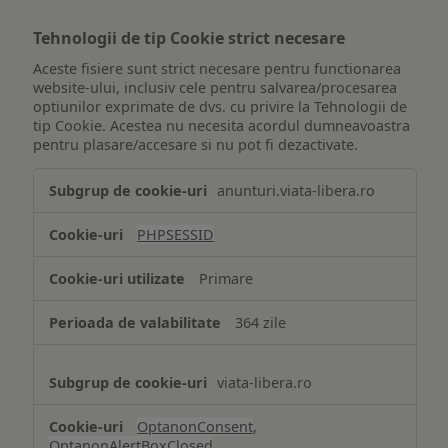
Tehnologii de tip Cookie strict necesare
Aceste fisiere sunt strict necesare pentru functionarea
website-ului, inclusiv cele pentru salvarea/procesarea
optiunilor exprimate de dvs. cu privire la Tehnologii de
tip Cookie. Acestea nu necesita acordul dumneavoastra
pentru plasare/accesare si nu pot fi dezactivate.
Tehnologii
anunturi.viata-libera.ro
de
tip
PHPSESSID
Cookie
strict
Primare
necesare
364 zile
viata-libera.ro
OptanonConsent
,
OptanonAlertBoxClosed