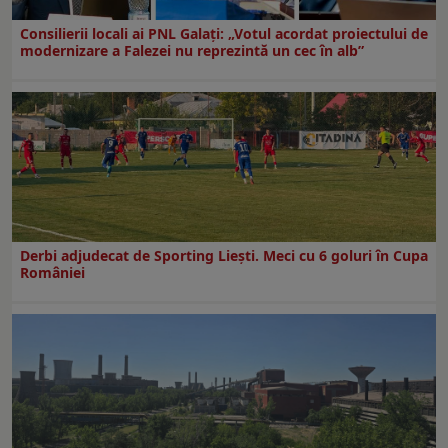
Consilierii locali ai PNL Galaţi: „Votul acordat proiectului de
modernizare a Falezei nu reprezintă un cec în alb”
Derbi adjudecat de Sporting Liești. Meci cu 6 goluri în Cupa
României