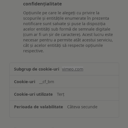
confidențialitate
Opțiunile pe care le alegeți cu privire la
scopurile și entitățile enumerate în prezenta
notificare sunt salvate și puse la dispoziția
acelor entități sub formă de semnale digitale
(cum ar fi un șir de caractere). Acest lucru este
necesar pentru a permite atât acestui serviciu,
cât și acelor entități să respecte opțiunile
respective.
Asigurarea
vimeo.com
funcționalităților
website-
__cf_bm
ului
Terț
Câteva secunde