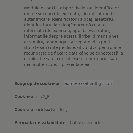
Modulele cookie, dispozitivele sau identificatorii
online similari (de exemplu, identificatorii de
autentificare, identificatorii alocați aleatoriu,
identificatorii de rețea) împreună cu alte
informații (de exemplu, tipul browserului și
informațiile despre acesta, limba, dimensiunea
ecranului, tehnologiile acceptate etc.) pot fi
stocate sau citite pe dispozitivul dvs. pentru a le
recunoaște de fiecare dată când se conectează la
o aplicație sau la un site web, pentru unul sau
mai multe scopuri prezentate aici.
Stocarea
admp-tc-sati.adtlgc.com
și/sau
accesarea
cX_P
informațiilor
de
Terț
pe
un
Câteva secunde
dispozitiv