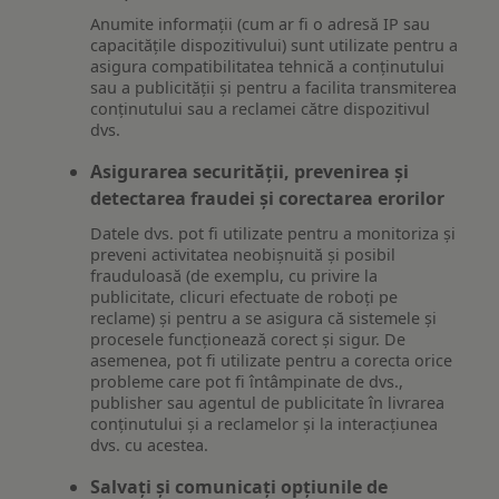
Anumite informații (cum ar fi o adresă IP sau
capacitățile dispozitivului) sunt utilizate pentru a
asigura compatibilitatea tehnică a conținutului
sau a publicității și pentru a facilita transmiterea
conținutului sau a reclamei către dispozitivul
dvs.
Asigurarea securității, prevenirea și
detectarea fraudei și corectarea erorilor
Datele dvs. pot fi utilizate pentru a monitoriza și
preveni activitatea neobișnuită și posibil
frauduloasă (de exemplu, cu privire la
publicitate, clicuri efectuate de roboți pe
reclame) și pentru a se asigura că sistemele și
procesele funcționează corect și sigur. De
asemenea, pot fi utilizate pentru a corecta orice
probleme care pot fi întâmpinate de dvs.,
publisher sau agentul de publicitate în livrarea
conținutului și a reclamelor și la interacțiunea
dvs. cu acestea.
Salvați și comunicați opțiunile de