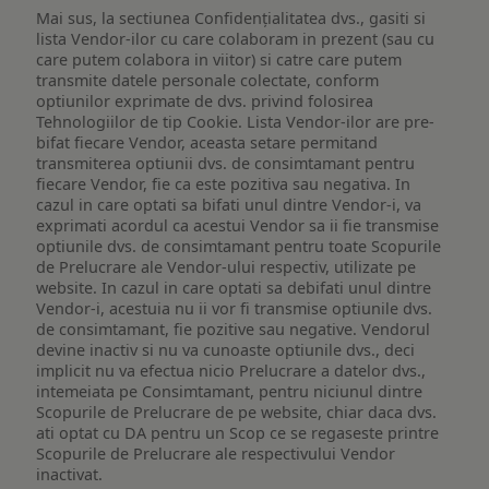
Mai sus, la sectiunea Confidențialitatea dvs., gasiti si
lista Vendor-ilor cu care colaboram in prezent (sau cu
care putem colabora in viitor) si catre care putem
transmite datele personale colectate, conform
optiunilor exprimate de dvs. privind folosirea
Tehnologiilor de tip Cookie. Lista Vendor-ilor are pre-
bifat fiecare Vendor, aceasta setare permitand
transmiterea optiunii dvs. de consimtamant pentru
fiecare Vendor, fie ca este pozitiva sau negativa. In
cazul in care optati sa bifati unul dintre Vendor-i, va
exprimati acordul ca acestui Vendor sa ii fie transmise
optiunile dvs. de consimtamant pentru toate Scopurile
de Prelucrare ale Vendor-ului respectiv, utilizate pe
website. In cazul in care optati sa debifati unul dintre
Vendor-i, acestuia nu ii vor fi transmise optiunile dvs.
de consimtamant, fie pozitive sau negative. Vendorul
devine inactiv si nu va cunoaste optiunile dvs., deci
implicit nu va efectua nicio Prelucrare a datelor dvs.,
intemeiata pe Consimtamant, pentru niciunul dintre
Scopurile de Prelucrare de pe website, chiar daca dvs.
ati optat cu DA pentru un Scop ce se regaseste printre
Scopurile de Prelucrare ale respectivului Vendor
inactivat.