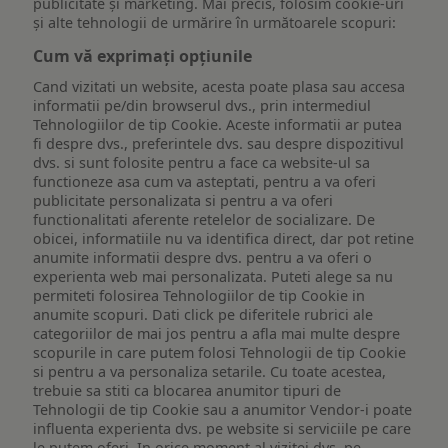
publicitate și marketing. Mai precis, folosim cookie-uri
și alte tehnologii de urmărire în următoarele scopuri:
Cum vă exprimați opțiunile
Cand vizitati un website, acesta poate plasa sau accesa
informatii pe/din browserul dvs., prin intermediul
Tehnologiilor de tip Cookie. Aceste informatii ar putea
fi despre dvs., preferintele dvs. sau despre dispozitivul
dvs. si sunt folosite pentru a face ca website-ul sa
functioneze asa cum va asteptati, pentru a va oferi
publicitate personalizata si pentru a va oferi
functionalitati aferente retelelor de socializare. De
obicei, informatiile nu va identifica direct, dar pot retine
anumite informatii despre dvs. pentru a va oferi o
experienta web mai personalizata. Puteti alege sa nu
permiteti folosirea Tehnologiilor de tip Cookie in
anumite scopuri. Dati click pe diferitele rubrici ale
categoriilor de mai jos pentru a afla mai multe despre
scopurile in care putem folosi Tehnologii de tip Cookie
si pentru a va personaliza setarile. Cu toate acestea,
trebuie sa stiti ca blocarea anumitor tipuri de
Tehnologii de tip Cookie sau a anumitor Vendor-i poate
influenta experienta dvs. pe website si serviciile pe care
le putem oferi. In orice moment al vizitei dvs. pe