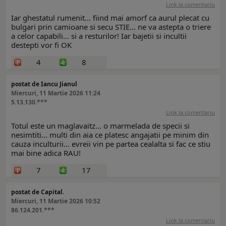
Link la comentariu
Iar ghestatul rumenit... fiind mai amorf ca aurul plecat cu
bulgari prin camioane si secu STIE... ne va astepta o triere
a celor capabili... si a resturilor! Iar bajetii si incultii
destepti vor fi OK
4
8
postat de Iancu Jianul
Miercuri, 11 Martie 2026 11:24
5.13.130.***
Link la comentariu
Totul este un maglavaitz... o marmelada de specii si
nesimtiti... multi din aia ce platesc angajatii pe minim din
cauza inculturii... evreii vin pe partea cealalta si fac ce stiu
mai bine adica RAU!
7
17
postat de Capital.
Miercuri, 11 Martie 2026 10:52
86.124.201.***
Link la comentariu