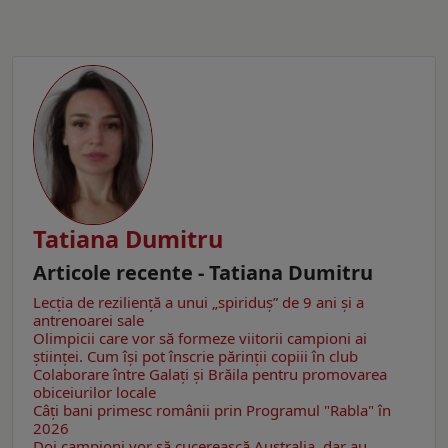
Tatiana Dumitru
Articole recente - Tatiana Dumitru
Lecția de reziliență a unui „spiriduș” de 9 ani și a
antrenoarei sale
Olimpicii care vor să formeze viitorii campioni ai
științei. Cum își pot înscrie părinții copiii în club
Colaborare între Galați și Brăila pentru promovarea
obiceiurilor locale
Câţi bani primesc românii prin Programul "Rabla" în
2026
Doi campioni vor să cucerească Australia, dar au