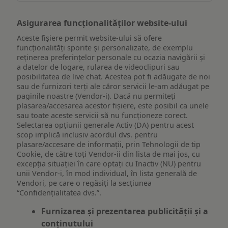
Asigurarea funcționalităților website-ului
Aceste fișiere permit website-ului să ofere
funcționalități sporite și personalizate, de exemplu
reţinerea preferinţelor personale cu ocazia navigării și
a datelor de logare, rularea de videoclipuri sau
posibilitatea de live chat. Acestea pot fi adăugate de noi
sau de furnizori terți ale căror servicii le-am adăugat pe
paginile noastre (Vendor-i). Dacă nu permiteți
plasarea/accesarea acestor fișiere, este posibil ca unele
sau toate aceste servicii să nu funcționeze corect.
Selectarea opțiunii generale Activ (DA) pentru acest
scop implică inclusiv acordul dvs. pentru
plasare/accesare de informații, prin Tehnologii de tip
Cookie, de către toți Vendor-ii din lista de mai jos, cu
excepția situației în care optați cu Inactiv (NU) pentru
unii Vendor-i, în mod individual, în lista generală de
Vendori, pe care o regăsiți la secțiunea
“Confidențialitatea dvs.”.
Furnizarea și prezentarea publicității și a
conținutului