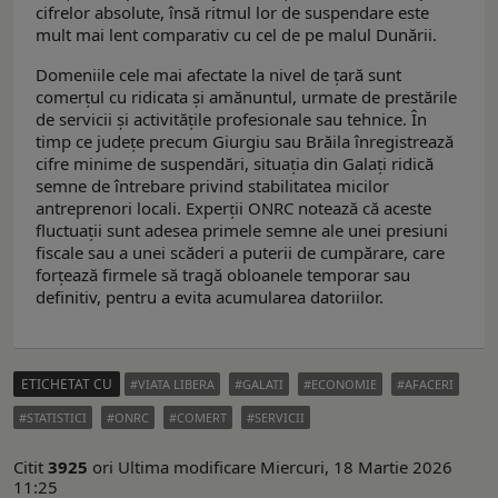
cifrelor absolute, însă ritmul lor de suspendare este
mult mai lent comparativ cu cel de pe malul Dunării.
Domeniile cele mai afectate la nivel de țară sunt
comerțul cu ridicata și amănuntul, urmate de prestările
de servicii și activitățile profesionale sau tehnice. În
timp ce județe precum Giurgiu sau Brăila înregistrează
cifre minime de suspendări, situația din Galați ridică
semne de întrebare privind stabilitatea micilor
antreprenori locali. Experții ONRC notează că aceste
fluctuații sunt adesea primele semne ale unei presiuni
fiscale sau a unei scăderi a puterii de cumpărare, care
forțează firmele să tragă obloanele temporar sau
definitiv, pentru a evita acumularea datoriilor.
ETICHETAT CU
VIATA LIBERA
GALATI
ECONOMIE
AFACERI
STATISTICI
ONRC
COMERT
SERVICII
Citit
3925
ori
Ultima modificare Miercuri, 18 Martie 2026
11:25