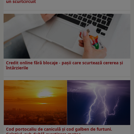
un scurtcircuit
Credit online fără blocaje - pașii care scurtează cererea și
întârzierile
Cod portocaliu de caniculă și cod galben de furtuni.