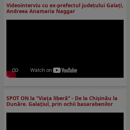
Videointerviu cu ex-prefectul judeţului Galaţi,
Andreea Anamaria Naggar
SPOT ON la "Viaţa liberă" - De la Chișinău la
Dunăre. Galațiul, prin ochii basarabenilor