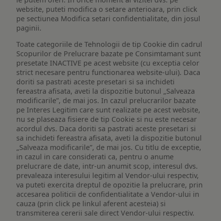
website, puteti modifica o setare anterioara, prin click
pe sectiunea Modifica setari confidentialitate, din josul
paginii.
Toate categoriile de Tehnologii de tip Cookie din cadrul
Scopurilor de Prelucrare bazate pe Consimtamant sunt
presetate INACTIVE pe acest website (cu exceptia celor
strict necesare pentru functionarea website-ului). Daca
doriti sa pastrati aceste presetari si sa inchideti
fereastra afisata, aveti la dispozitie butonul „Salveaza
modificarile”, de mai jos. In cazul prelucrarilor bazate
pe Interes Legitim care sunt realizate pe acest website,
nu se plaseaza fisiere de tip Cookie si nu este necesar
acordul dvs. Daca doriti sa pastrati aceste presetari si
sa inchideti fereastra afisata, aveti la dispozitie butonul
„Salveaza modificarile”, de mai jos. Cu titlu de exceptie,
in cazul in care considerati ca, pentru o anume
prelucrare de date, intr-un anumit scop, interesul dvs.
prevaleaza interesului legitim al Vendor-ului respectiv,
va puteti exercita dreptul de opozitie la prelucrare, prin
accesarea politicii de confidentialitate a Vendor-ului in
cauza (prin click pe linkul aferent acesteia) si
transmiterea cererii sale direct Vendor-ului respectiv.