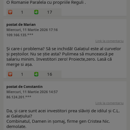
O Romanie Paralela cu propriile Reguli .
1
17
postat de Marian
Miercuri, 11 Martie 2026 17:16
109.166.135.***
Link la comentariu
Și care-i problema? Să se inchidă! Galațiul este al curvelor
și peștoilor. Nu se știe asta? Pulimea să muncească pe
salariu minim. Investitori zero! Proiecte,zero. Lasă că
merge si așa.
1
16
postat de Constantin
Miercuri, 11 Martie 2026 14:57
86.124.201.***
Link la comentariu
Da, și care sunt acei investitori prea slăviți de idilul și C.L.
ai Galațiului?
Combinatul, Damen in șomaj, firme gen Cristea Nic.
demolate.