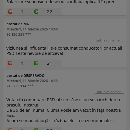
Salarizare și pensii reduse nu și inflația aplicată în preț
1
22
postat de MG
Miercuri, 11 Martie 2026 14:44
86.120.239.***
Link la comentariu
viziunea si influenta li s-a consumat conducatorilor actuali
PSD ! este nevoie de altceva!
1
21
postat de DESPERADO
Miercuri, 11 Martie 2026 14:33
213.233.114.***
Link la comentariu
Votați în continuare PSD-ul și o să asistați și la închiderea
orașului nostru!
De 36 de ani numai Ciumă Roșie am văzut în fața noastră
aici...
Acum se mai adaugă și războaiele cu crize mondiale...