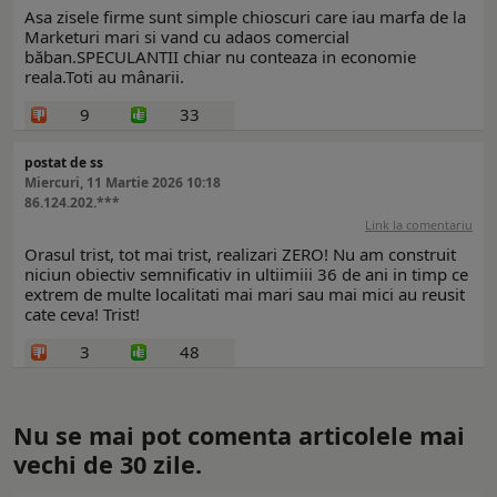
Asa zisele firme sunt simple chioscuri care iau marfa de la
Marketuri mari si vand cu adaos comercial
băban.SPECULANTII chiar nu conteaza in economie
reala.Toti au mânarii.
9
33
postat de ss
Miercuri, 11 Martie 2026 10:18
86.124.202.***
Link la comentariu
Orasul trist, tot mai trist, realizari ZERO! Nu am construit
niciun obiectiv semnificativ in ultiimiii 36 de ani in timp ce
extrem de multe localitati mai mari sau mai mici au reusit
cate ceva! Trist!
3
48
Nu se mai pot comenta articolele mai
vechi de 30 zile.