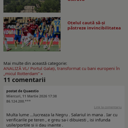
Oțelul caută să-și
păstreze invincibilitatea
Mai multe din această categorie:
ANALIZĂ VL/ Portul Galaţi, transformat cu bani europeni în
„micul Rotterdam” »
11
comentarii
postat de Quaestio
Miercuri, 11 Martie 2026 17:38
86.124.200.***
Link la comentariu
Multa lume ...lucreaza la Negru . Salariul in mana . Iar cu
verificarile pe teren , e greu sa-i dibuiesti , isi infunda
usile/portile si ii dau inainte .