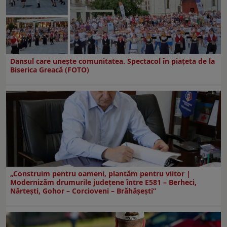
Dansul care uneşte comunitatea. Spectacol în piaţeta de la
Biserica Greacă (FOTO)
„Construim pentru oameni, plantăm pentru viitor |
Modernizăm drumurile județene între E581 – Berheci,
Nărtești, Gohor – Corcioveni – Brăhășești”