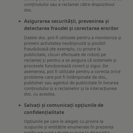
conținutului sau a reclamei către dispozitivul
dvs.
Asigurarea securității, prevenirea și
detectarea fraudei și corectarea erorilor
Datele dvs. pot fi utilizate pentru a monitoriza și
preveni activitatea neobișnuită și posibil
frauduloasă (de exemplu, cu privire la
publicitate, clicuri efectuate de roboți pe
reclame) și pentru a se asigura că sistemele și
procesele funcționează corect și sigur. De
asemenea, pot fi utilizate pentru a corecta orice
probleme care pot fi întâmpinate de dvs.,
publisher sau agentul de publicitate în livrarea
conținutului și a reclamelor și la interacțiunea
dvs. cu acestea.
Salvați și comunicați opțiunile de
confidențialitate
Opțiunile pe care le alegeți cu privire la
scopurile și entitățile enumerate în prezenta
notificare sunt salvate și puse la dispoziția