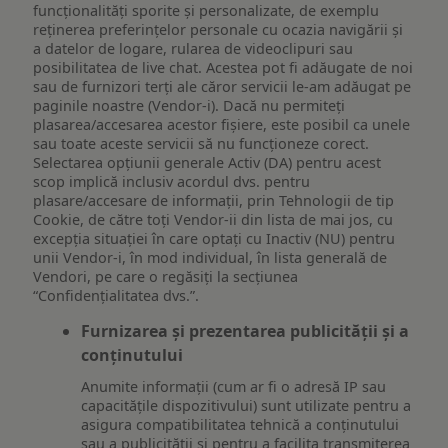
funcționalități sporite și personalizate, de exemplu
reţinerea preferinţelor personale cu ocazia navigării și
a datelor de logare, rularea de videoclipuri sau
posibilitatea de live chat. Acestea pot fi adăugate de noi
sau de furnizori terți ale căror servicii le-am adăugat pe
paginile noastre (Vendor-i). Dacă nu permiteți
plasarea/accesarea acestor fișiere, este posibil ca unele
sau toate aceste servicii să nu funcționeze corect.
Selectarea opțiunii generale Activ (DA) pentru acest
scop implică inclusiv acordul dvs. pentru
plasare/accesare de informații, prin Tehnologii de tip
Cookie, de către toți Vendor-ii din lista de mai jos, cu
excepția situației în care optați cu Inactiv (NU) pentru
unii Vendor-i, în mod individual, în lista generală de
Vendori, pe care o regăsiți la secțiunea
“Confidențialitatea dvs.”.
Furnizarea și prezentarea publicității și a
conținutului
Anumite informații (cum ar fi o adresă IP sau
capacitățile dispozitivului) sunt utilizate pentru a
asigura compatibilitatea tehnică a conținutului
sau a publicității și pentru a facilita transmiterea