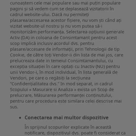
cunoaștem cele mai populare sau mai puțin populare
pagini și să vedem cum se deplasează vizitatorii în
cadrul website-ului. Dacă nu permiteți
plasarea/accesarea acestor fișiere, nu vom ști când ați
vizitat website-ul nostru și nu vom putea să-i
monitorizăm performanța. Selectarea opțiunii generale
Activ (DA) in coloana de Consimtamant pentru acest
scop implică inclusiv acordul dvs. pentru
plasare/accesare de informații, prin Tehnologii de tip
Cookie, de către toți Vendor-ii din lista de mai jos, care
prelucreaza date in temeiul Consimtamantului, cu
excepția situației în care optați cu Inactiv (NU) pentru
unii Vendor-i, în mod individual, în lista generală de
Vendori, pe care o regăsiți la secțiunea
“Confidențialitatea dvs.” In mod separat, in cadrul
Scopului « Masurare si Analiza » exista un Scop de
prelucrare, Măsurarea performanței conținutului,
pentru care procedura este similara celei descrise mai
sus.
Conectarea mai multor dispozitive
În sprijinul scopurilor explicate în această
notificare, dispozitivul dvs. poate fi considerat ca