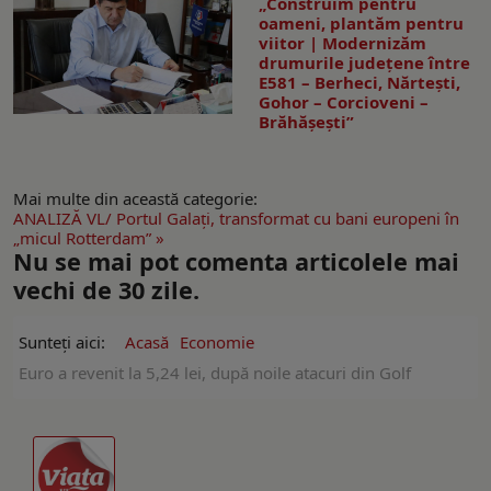
„Construim pentru
oameni, plantăm pentru
viitor | Modernizăm
drumurile județene între
E581 – Berheci, Nărtești,
Gohor – Corcioveni –
Brăhășești”
Mai multe din această categorie:
ANALIZĂ VL/ Portul Galaţi, transformat cu bani europeni în
„micul Rotterdam” »
Nu se mai pot comenta articolele mai
vechi de 30 zile.
Sunteți aici:
Acasă
Economie
Euro a revenit la 5,24 lei, după noile atacuri din Golf