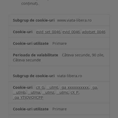
conținut).
Măsurare
www.viata-libera.ro
și
analiză
evid_set_0046
,
evid_0046
,
adptset_0046
Primare
Câteva secunde, 90 zile,
Câteva secunde
viata-libera.ro
cX_G
,
__utmt
,
_ga_xxxxxxxxxx
,
_ga
,
__utmb
,
__utma
,
__utmz
,
__utmc
,
cX_P
,
_ga_YTJQVQYCPP
Primare