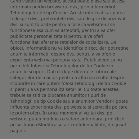
Cand vizitati un website, acesta poate plasa sau accesa
informatii pe/din browserul dvs., prin intermediul
Tehnologiilor de tip Cookie. Aceste informatii ar putea
fi despre dvs., preferintele dvs. sau despre dispozitivul
dvs. si sunt folosite pentru a face ca website-ul sa
functioneze asa cum va asteptati, pentru a va oferi
publicitate personalizata si pentru a va oferi
functionalitati aferente retelelor de socializare. De
obicei, informatiile nu va identifica direct, dar pot retine
anumite informatii despre dvs. pentru a va oferi o
experienta web mai personalizata. Puteti alege sa nu
permiteti folosirea Tehnologiilor de tip Cookie in
anumite scopuri. Dati click pe diferitele rubrici ale
categoriilor de mai jos pentru a afla mai multe despre
scopurile in care putem folosi Tehnologii de tip Cookie
si pentru a va personaliza setarile. Cu toate acestea,
trebuie sa stiti ca blocarea anumitor tipuri de
Tehnologii de tip Cookie sau a anumitor Vendor-i poate
influenta experienta dvs. pe website si serviciile pe care
le putem oferi. In orice moment al vizitei dvs. pe
website, puteti modifica o setare anterioara, prin click
pe sectiunea Modifica setari confidentialitate, din josul
paginii.