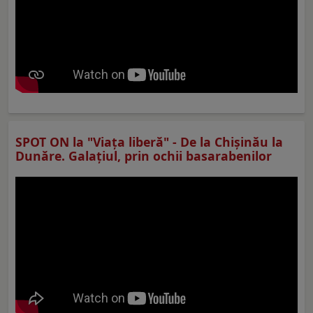
SPOT ON la "Viaţa liberă" - De la Chișinău la
Dunăre. Galațiul, prin ochii basarabenilor