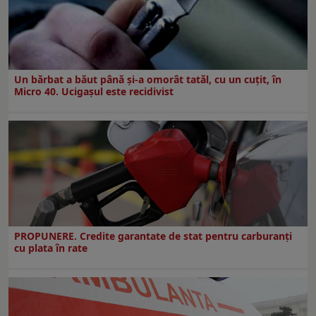
Un bărbat a băut până și-a omorât tatăl, cu un cuțit, în
Micro 40. Ucigașul este recidivist
PROPUNERE. Credite garantate de stat pentru carburanți
cu plata în rate