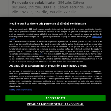
394 zile, Câteva
secunde, 399 zile, 399 zile, Câteva secunde, 399
zile, 182 zile, 364 zile, 394 zile, 729 zile
Nouă ne pasă ca datele tale personale să rămână confidențiale
adtlgc.com
Noi și partenerii noștri
585
stocăm și/sau accesăm informații pe dispozitivul dvs., precum identificatorii cookie
unici pentru prelucrarea datelor cu caracter personal. Puteți accepta sau gestiona preferințele dvs. făcând clic
mai jos, respectiv vă puteți opune utilizării unui interes legitim în orice moment pe pagina cu politica de
evid_0046
confidențialitate. Aceste alegeri vor fi raportate partenerilor noștri și nu vă vor afecta navigarea.
Mai multe
detalii
Noi si partenerii nostri (retelele de socializare si agentiile de publicitate partenere, precum si furnizorii nostri de
servicii de date analitice) prelucram date pentru a permite website-ului sa functioneze, pentru a personaliza
continutul si anunturile publicitare afisate in functie de interesele si/sau profilul dvs., pentru a va oferi
Terț
functionalitati aferente retelelor de socializare si pentru a analiza traficul pe website. Beneficiati de drepturile
prevazute de art. 15-22 din GDPR in legatura cu prelucrarea datelor cu caracter personal. Aceste drepturi pot fi
exercitate prin modalitatea indicata
aici
. Prin click pe “ACCEPT TOATE”, acceptati folosirea tuturor Tehnologiilor
de tip Cookie, care implica inclusiv acceptul dvs. cu privire la stocarea/accesarea informatiilor de catre Vendor-ii
540 zile
cu care colaboram. Prin click pe “VREAU SA MODIFIC SETARILE INDIVIDUAL” puteti schimba preferintele in mod
individual, mai putin cele legate de cookie strict necesare pentru functionarea website-ului.
Atât noi, cât și partenerii noștri prelucrăm datele pentru a oferi:
Dezvoltarea și îmbunătățirea serviciilor. Utilizarea profilurilor pentru selectarea conținutului personalizat.
trafic.ro
Măsurarea performanței reclamelor. Stocarea și/sau accesarea informațiilor de pe un dispozitiv. Utilizarea
profilurilor pentru selectarea publicității personalizate. Crearea profilurilor de conținut personalizat. Utilizarea
datelor limitate pentru a selecta conținutul. Crearea profilurilor pentru publicitate personalizată. Măsurarea
performanței conținutului. Înțelegerea publicului prin statistici sau combinații de date din surse diferite.
Utilizarea de date limitate pentru a selecta publicitatea. Date precise de geolocație și identificarea prin scanarea
trafic_bctrack, trafic_ranking
dispozitivului.
Listă parteneri (furnizori)
Terț
ACCEPT TOATE
VREAU SA MODIFIC SETARILE INDIVIDUAL
365 zile, 365 zile