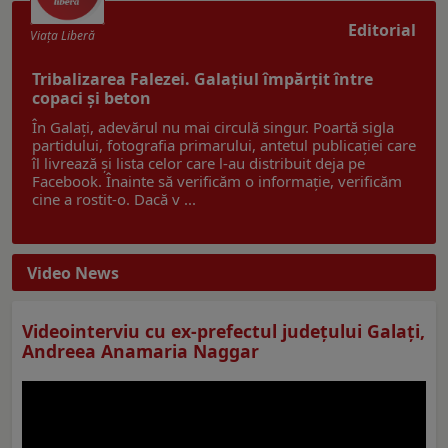
Editorial
Viaţa Liberă
Tribalizarea Falezei. Galațiul împărțit între
copaci și beton
În Galați, adevărul nu mai circulă singur. Poartă sigla
partidului, fotografia primarului, antetul publicației care
îl livrează și lista celor care l-au distribuit deja pe
Facebook. Înainte să verificăm o informație, verificăm
cine a rostit-o. Dacă v ...
Video News
Videointerviu cu ex-prefectul judeţului Galaţi,
Andreea Anamaria Naggar