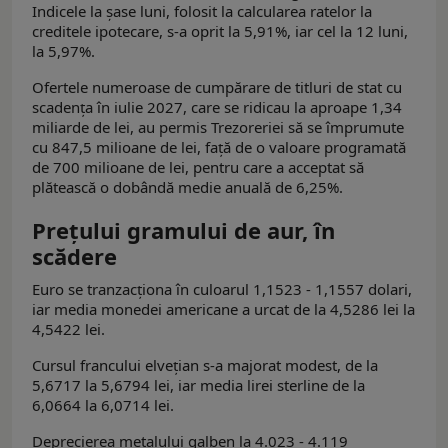
Indicele la șase luni, folosit la calcularea ratelor la
creditele ipotecare, s-a oprit la 5,91%, iar cel la 12 luni,
la 5,97%.
Ofertele numeroase de cumpărare de titluri de stat cu
scadența în iulie 2027, care se ridicau la aproape 1,34
miliarde de lei, au permis Trezoreriei să se împrumute
cu 847,5 milioane de lei, față de o valoare programată
de 700 milioane de lei, pentru care a acceptat să
plătească o dobândă medie anuală de 6,25%.
Prețului gramului de aur, în
scădere
Euro se tranzacționa în culoarul 1,1523 - 1,1557 dolari,
iar media monedei americane a urcat de la 4,5286 lei la
4,5422 lei.
Cursul francului elvețian s-a majorat modest, de la
5,6717 la 5,6794 lei, iar media lirei sterline de la
6,0664 la 6,0714 lei.
Deprecierea metalului galben la 4.023 - 4.119