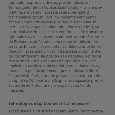
optiunilor exprimate de dvs. privind folosirea
Tehnologiilor de tip Cookie. Lista Vendor-ilor are pre-
bifat fiecare Vendor, aceasta setare permitand
transmiterea optiunii dvs. de consimtamant pentru
fiecare Vendor, fie ca este pozitiva sau negativa. In
cazul in care optati sa bifati unul dintre Vendor-i, va
exprimati acordul ca acestui Vendor sa ii fie transmise
optiunile dvs. de consimtamant pentru toate Scopurile
de Prelucrare ale Vendor-ului respectiv, utilizate pe
website. In cazul in care optati sa debifati unul dintre
Vendor-i, acestuia nu ii vor fi transmise optiunile dvs.
de consimtamant, fie pozitive sau negative. Vendorul
devine inactiv si nu va cunoaste optiunile dvs., deci
implicit nu va efectua nicio Prelucrare a datelor dvs.,
intemeiata pe Consimtamant, pentru niciunul dintre
Scopurile de Prelucrare de pe website, chiar daca dvs.
ati optat cu DA pentru un Scop ce se regaseste printre
Scopurile de Prelucrare ale respectivului Vendor
inactivat.
Tehnologii de tip Cookie strict necesare
Aceste fisiere sunt strict necesare pentru functionarea