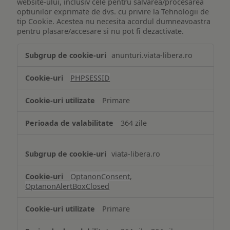
website-ului, inclusiv cele pentru salvarea/procesarea
optiunilor exprimate de dvs. cu privire la Tehnologii de
tip Cookie. Acestea nu necesita acordul dumneavoastra
pentru plasare/accesare si nu pot fi dezactivate.
Tehnologii
anunturi.viata-libera.ro
de
tip
PHPSESSID
Cookie
strict
Primare
necesare
364 zile
viata-libera.ro
OptanonConsent
,
OptanonAlertBoxClosed
Primare