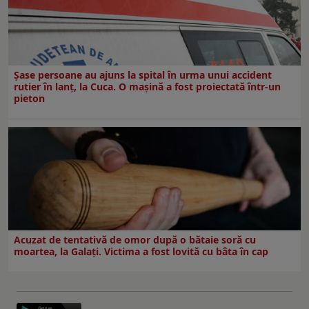
Șase persoane au ajuns la spital în urma unui accident
rutier în lanț, la Cuca. O mașină a fost proiectată într-un
pieton
Acuzat de tentativă de omor după o bătaie soră cu
moartea, la Galați. Victima a fost lovită cu bâta în cap