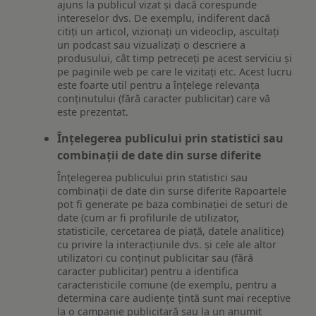
ajuns la publicul vizat și dacă corespunde
intereselor dvs. De exemplu, indiferent dacă
citiți un articol, vizionați un videoclip, ascultați
un podcast sau vizualizați o descriere a
produsului, cât timp petreceți pe acest serviciu și
pe paginile web pe care le vizitați etc. Acest lucru
este foarte util pentru a înțelege relevanța
conținutului (fără caracter publicitar) care vă
este prezentat.
Înțelegerea publicului prin statistici sau
combinații de date din surse diferite
Înțelegerea publicului prin statistici sau
combinații de date din surse diferite Rapoartele
pot fi generate pe baza combinației de seturi de
date (cum ar fi profilurile de utilizator,
statisticile, cercetarea de piață, datele analitice)
cu privire la interacțiunile dvs. și cele ale altor
utilizatori cu conținut publicitar sau (fără
caracter publicitar) pentru a identifica
caracteristicile comune (de exemplu, pentru a
determina care audiențe țintă sunt mai receptive
la o campanie publicitară sau la un anumit