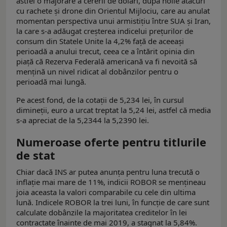
astfel o majorare a cererii de dolari, după noile atacuri
cu rachete și drone din Orientul Mijlociu, care au anulat
momentan perspectiva unui armistițiu între SUA și Iran,
la care s-a adăugat creșterea indicelui prețurilor de
consum din Statele Unite la 4,2% față de aceeași
perioadă a anului trecut, ceea ce a întărit opinia din
piață că Rezerva Federală americană va fi nevoită să
mențină un nivel ridicat al dobânzilor pentru o
perioadă mai lungă.
Pe acest fond, de la cotații de 5,234 lei, în cursul
dimineții, euro a urcat treptat la 5,24 lei, astfel că media
s-a apreciat de la 5,2344 la 5,2390 lei.
Numeroase oferte pentru titlurile
de stat
Chiar dacă INS ar putea anunța pentru luna trecută o
inflație mai mare de 11%, indicii ROBOR se mențineau
joia aceasta la valori comparabile cu cele din ultima
lună. Indicele ROBOR la trei luni, în funcţie de care sunt
calculate dobânzile la majoritatea creditelor în lei
contractate înainte de mai 2019, a stagnat la 5,84%.