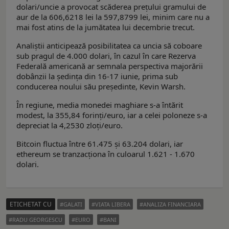
dolari/uncie a provocat scăderea prețului gramului de
aur de la 606,6218 lei la 597,8799 lei, minim care nu a
mai fost atins de la jumătatea lui decembrie trecut.
Analiștii anticipează posibilitatea ca uncia să coboare
sub pragul de 4.000 dolari, în cazul în care Rezerva
Federală americană ar semnala perspectiva majorării
dobânzii la ședința din 16-17 iunie, prima sub
conducerea noului său președinte, Kevin Warsh.
În regiune, media monedei maghiare s-a întărit
modest, la 355,84 forinți/euro, iar a celei poloneze s-a
depreciat la 4,2530 zloți/euro.
Bitcoin fluctua între 61.475 și 63.204 dolari, iar
ethereum se tranzacționa în culoarul 1.621 - 1.670
dolari.
ETICHETAT CU
GALATI
VIATA LIBERA
ANALIZA FINANCIARA
RADU GEORGESCU
EURO
BANI