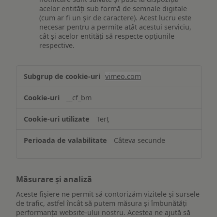
acelor entități sub formă de semnale digitale
(cum ar fi un șir de caractere). Acest lucru este
necesar pentru a permite atât acestui serviciu,
cât și acelor entități să respecte opțiunile
respective.
Asigurarea
vimeo.com
funcționalităților
website-
__cf_bm
ului
Terț
Câteva secunde
Măsurare și analiză
Aceste fișiere ne permit să contorizăm vizitele și sursele
de trafic, astfel încât să putem măsura și îmbunătăți
performanța website-ului nostru. Acestea ne ajută să