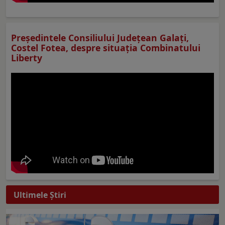
Preşedintele Consiliului Judeţean Galaţi,
Costel Fotea, despre situaţia Combinatului
Liberty
Ultimele Ştiri