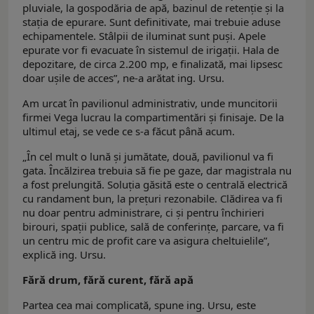
pluviale, la gospodăria de apă, bazinul de retenţie şi la
staţia de epurare. Sunt definitivate, mai trebuie aduse
echipamentele. Stâlpii de iluminat sunt puşi. Apele
epurate vor fi evacuate în sistemul de irigaţii. Hala de
depozitare, de circa 2.200 mp, e finalizată, mai lipsesc
doar uşile de acces”, ne-a arătat ing. Ursu.
Am urcat în pavilionul administrativ, unde muncitorii
firmei Vega lucrau la compartimentări şi finisaje. De la
ultimul etaj, se vede ce s-a făcut până acum.
„În cel mult o lună şi jumătate, două, pavilionul va fi
gata. Încălzirea trebuia să fie pe gaze, dar magistrala nu
a fost prelungită. Soluţia găsită este o centrală electrică
cu randament bun, la preţuri rezonabile. Clădirea va fi
nu doar pentru administrare, ci şi pentru închirieri
birouri, spaţii publice, sală de conferinţe, parcare, va fi
un centru mic de profit care va asigura cheltuielile”,
explică ing. Ursu.
Fără drum, fără curent, fără apă
Partea cea mai complicată, spune ing. Ursu, este