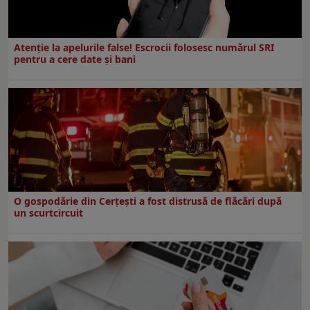
Atenție la apelurile false! Escrocii folosesc numărul SRI
pentru a cere date și bani
O gospodărie din Cerțești a fost distrusă de flăcări după
un scurtcircuit