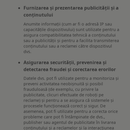
Furnizarea și prezentarea publicității și a
conținutului
Anumite informații (cum ar fi o adresă IP sau
capacitățile dispozitivului) sunt utilizate pentru a
asigura compatibilitatea tehnică a conținutului
sau a publicității și pentru a facilita transmiterea
conținutului sau a reclamei către dispozitivul
dvs.
Asigurarea securității, prevenirea și
detectarea fraudei și corectarea erorilor
Datele dvs. pot fi utilizate pentru a monitoriza și
preveni activitatea neobișnuită și posibil
frauduloasă (de exemplu, cu privire la
publicitate, clicuri efectuate de roboți pe
reclame) și pentru a se asigura că sistemele și
procesele funcționează corect și sigur. De
asemenea, pot fi utilizate pentru a corecta orice
probleme care pot fi întâmpinate de dvs.,
publisher sau agentul de publicitate în livrarea
conținutului și a reclamelor și la interacțiunea