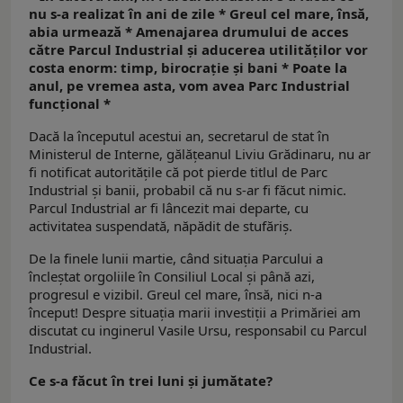
nu s-a realizat în ani de zile * Greul cel mare, însă,
abia urmează * Amenajarea drumului de acces
către Parcul Industrial şi aducerea utilităţilor vor
costa enorm: timp, birocraţie şi bani * Poate la
anul, pe vremea asta, vom avea Parc Industrial
funcţional *
Dacă la începutul acestui an, secretarul de stat în
Ministerul de Interne, gălăţeanul Liviu Grădinaru, nu ar
fi notificat autorităţile că pot pierde titlul de Parc
Industrial şi banii, probabil că nu s-ar fi făcut nimic.
Parcul Industrial ar fi lâncezit mai departe, cu
activitatea suspendată, năpădit de stufăriş.
De la finele lunii martie, când situaţia Parcului a
încleştat orgoliile în Consiliul Local şi până azi,
progresul e vizibil. Greul cel mare, însă, nici n-a
început! Despre situaţia marii investiţii a Primăriei am
discutat cu inginerul Vasile Ursu, responsabil cu Parcul
Industrial.
Ce s-a făcut în trei luni şi jumătate?