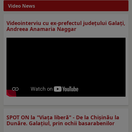
Video News
Videointerviu cu ex-prefectul judeţului Galaţi,
Andreea Anamaria Naggar
SPOT ON la "Viaţa liberă" - De la Chișinău la
Dunăre. Galațiul, prin ochii basarabenilor