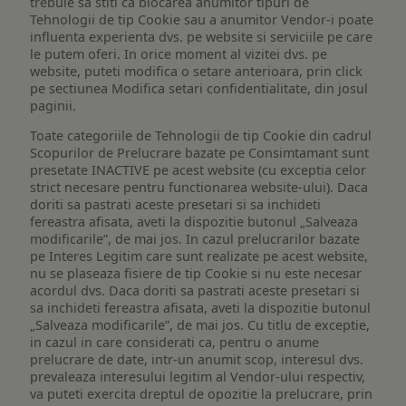
trebuie sa stiti ca blocarea anumitor tipuri de
Tehnologii de tip Cookie sau a anumitor Vendor-i poate
influenta experienta dvs. pe website si serviciile pe care
le putem oferi. In orice moment al vizitei dvs. pe
website, puteti modifica o setare anterioara, prin click
pe sectiunea Modifica setari confidentialitate, din josul
paginii.
Toate categoriile de Tehnologii de tip Cookie din cadrul
Scopurilor de Prelucrare bazate pe Consimtamant sunt
presetate INACTIVE pe acest website (cu exceptia celor
strict necesare pentru functionarea website-ului). Daca
doriti sa pastrati aceste presetari si sa inchideti
fereastra afisata, aveti la dispozitie butonul „Salveaza
modificarile”, de mai jos. In cazul prelucrarilor bazate
pe Interes Legitim care sunt realizate pe acest website,
nu se plaseaza fisiere de tip Cookie si nu este necesar
acordul dvs. Daca doriti sa pastrati aceste presetari si
sa inchideti fereastra afisata, aveti la dispozitie butonul
„Salveaza modificarile”, de mai jos. Cu titlu de exceptie,
in cazul in care considerati ca, pentru o anume
prelucrare de date, intr-un anumit scop, interesul dvs.
prevaleaza interesului legitim al Vendor-ului respectiv,
va puteti exercita dreptul de opozitie la prelucrare, prin