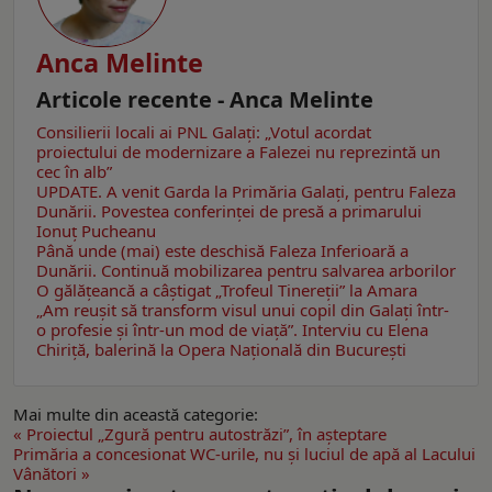
Anca Melinte
Articole recente - Anca Melinte
Consilierii locali ai PNL Galaţi: „Votul acordat
proiectului de modernizare a Falezei nu reprezintă un
cec în alb”
UPDATE. A venit Garda la Primăria Galaţi, pentru Faleza
Dunării. Povestea conferinţei de presă a primarului
Ionuţ Pucheanu
Până unde (mai) este deschisă Faleza Inferioară a
Dunării. Continuă mobilizarea pentru salvarea arborilor
O gălăţeancă a câştigat „Trofeul Tinereții” la Amara
„Am reușit să transform visul unui copil din Galați într-
o profesie și într-un mod de viață”. Interviu cu Elena
Chiriţă, balerină la Opera Naţională din Bucureşti
Mai multe din această categorie:
« Proiectul „Zgură pentru autostrăzi”, în aşteptare
Primăria a concesionat WC-urile, nu şi luciul de apă al Lacului
Vânători »