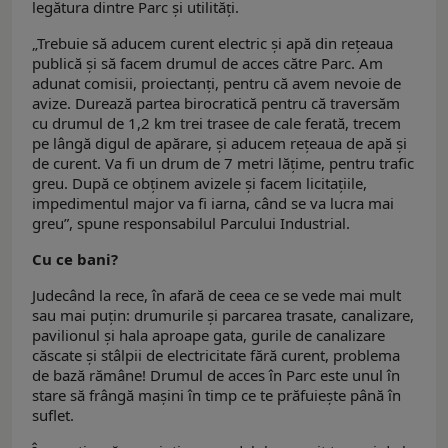
legătura dintre Parc şi utilităţi.
„Trebuie să aducem curent electric şi apă din reţeaua
publică şi să facem drumul de acces către Parc. Am
adunat comisii, proiectanţi, pentru că avem nevoie de
avize. Durează partea birocratică pentru că traversăm
cu drumul de 1,2 km trei trasee de cale ferată, trecem
pe lângă digul de apărare, şi aducem reţeaua de apă şi
de curent. Va fi un drum de 7 metri lăţime, pentru trafic
greu. După ce obţinem avizele şi facem licitaţiile,
impedimentul major va fi iarna, când se va lucra mai
greu”, spune responsabilul Parcului Industrial.
Cu ce bani?
Judecând la rece, în afară de ceea ce se vede mai mult
sau mai puţin: drumurile şi parcarea trasate, canalizare,
pavilionul şi hala aproape gata, gurile de canalizare
căscate şi stâlpii de electricitate fără curent, problema
de bază rămâne! Drumul de acces în Parc este unul în
stare să frângă maşini în timp ce te prăfuieşte până în
suflet.