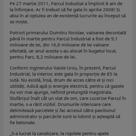
Pe 27 martie 2011, Parcul Industial a împlinit 8 ani de
la înfiinţare. Ar fi trebuit să fie gata în aprilie 2008! Şi
abia în al optulea an de existenţă lucrurile au început să
se mişte.
Potrivit primarului Dumitru Nicolae, valoarea decontată
până în martie pentru Parcul Industrial a fost de 9,1
milioane de lei, din 16,8 milioane de lei valoare
ofertată, iar anul acesta s-au alocat în bugetul local,
pentru Parc, 8,2 milioane de lei.
Conform inginerului Vasile Ursu, în prezent, Parcul
Industrial, la interior, este gata în proporţie de 85 la
sută. Nu există, însă, drum de acces către el şi nici
utilităţi. Adică apă şi energie electrică, pentru că gazele
nu vor mai ajunge, nefiind prelungită magistrala.
Stufărişul înalt cât un stat de om, care cucerise Parcul în
martie, s-a rărit vizibil. Drumurile interioare care
delimitează parcelele şi fac accesul către pavilionul
administrativ şi parcările sunt la lidonit şi aşteaptă să
fie betonate.
„S-a lucrat la canalizare, la rigolele pentru apele