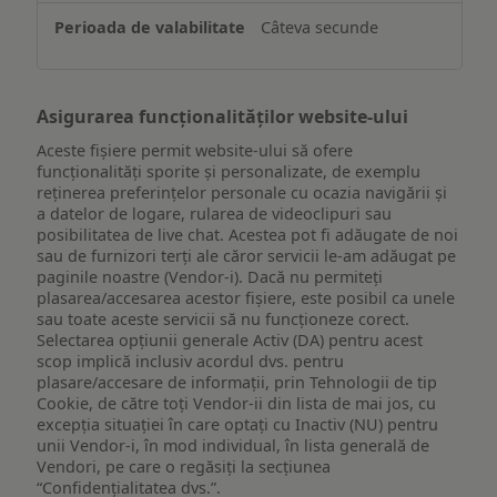
un
Câteva secunde
dispozitiv
Asigurarea funcționalităților website-ului
Aceste fișiere permit website-ului să ofere
funcționalități sporite și personalizate, de exemplu
reţinerea preferinţelor personale cu ocazia navigării și
a datelor de logare, rularea de videoclipuri sau
posibilitatea de live chat. Acestea pot fi adăugate de noi
sau de furnizori terți ale căror servicii le-am adăugat pe
paginile noastre (Vendor-i). Dacă nu permiteți
plasarea/accesarea acestor fișiere, este posibil ca unele
sau toate aceste servicii să nu funcționeze corect.
Selectarea opțiunii generale Activ (DA) pentru acest
scop implică inclusiv acordul dvs. pentru
plasare/accesare de informații, prin Tehnologii de tip
Cookie, de către toți Vendor-ii din lista de mai jos, cu
excepția situației în care optați cu Inactiv (NU) pentru
unii Vendor-i, în mod individual, în lista generală de
Vendori, pe care o regăsiți la secțiunea
“Confidențialitatea dvs.”.