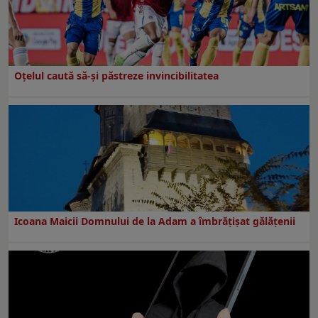
Oțelul caută să-și păstreze invincibilitatea
Icoana Maicii Domnului de la Adam a îmbrățișat gălățenii