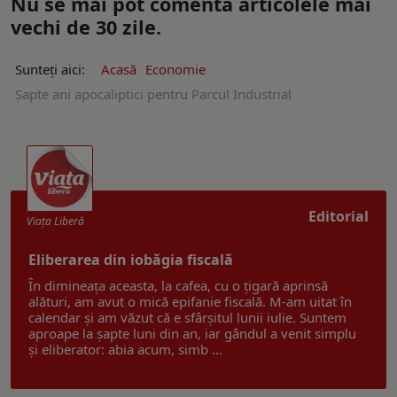
Nu se mai pot comenta articolele mai
vechi de 30 zile.
Sunteți aici:
Acasă
Economie
Şapte ani apocaliptici pentru Parcul Industrial
Editorial
Viaţa Liberă
Eliberarea din iobăgia fiscală
În dimineața aceasta, la cafea, cu o țigară aprinsă
alături, am avut o mică epifanie fiscală. M-am uitat în
calendar și am văzut că e sfârșitul lunii iulie. Suntem
aproape la șapte luni din an, iar gândul a venit simplu
și eliberator: abia acum, simb ...