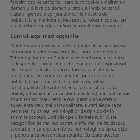
folosim cookie-uri terțe - care sunt cookie-uri dintr-un
domeniu diferit de domeniul site-ului web pe care îl
vizitați - pentru a sprijini eforturile noastre de
publicitate și marketing. Mai precis, folosim cookie-uri
și alte tehnologii de urmărire în următoarele scopuri:
Cum vă exprimați opțiunile
Cand vizitati un website, acesta poate plasa sau accesa
informatii pe/din browserul dvs., prin intermediul
Tehnologiilor de tip Cookie. Aceste informatii ar putea
fi despre dvs., preferintele dvs. sau despre dispozitivul
dvs. si sunt folosite pentru a face ca website-ul sa
functioneze asa cum va asteptati, pentru a va oferi
publicitate personalizata si pentru a va oferi
functionalitati aferente retelelor de socializare. De
obicei, informatiile nu va identifica direct, dar pot retine
anumite informatii despre dvs. pentru a va oferi o
experienta web mai personalizata. Puteti alege sa nu
permiteti folosirea Tehnologiilor de tip Cookie in
anumite scopuri. Dati click pe diferitele rubrici ale
categoriilor de mai jos pentru a afla mai multe despre
scopurile in care putem folosi Tehnologii de tip Cookie
si pentru a va personaliza setarile. Cu toate acestea,