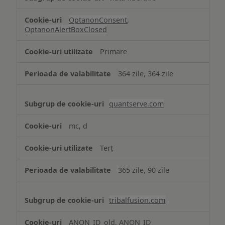
OptanonConsent
,
OptanonAlertBoxClosed
Primare
364 zile, 364 zile
quantserve.com
mc, d
Terț
365 zile, 90 zile
tribalfusion.com
ANON_ID_old, ANON_ID