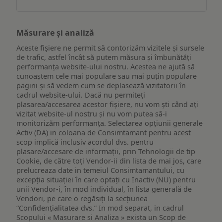
Măsurare și analiză
Aceste fișiere ne permit să contorizăm vizitele și sursele
de trafic, astfel încât să putem măsura și îmbunătăți
performanța website-ului nostru. Acestea ne ajută să
cunoaștem cele mai populare sau mai puțin populare
pagini și să vedem cum se deplasează vizitatorii în
cadrul website-ului. Dacă nu permiteți
plasarea/accesarea acestor fișiere, nu vom ști când ați
vizitat website-ul nostru și nu vom putea să-i
monitorizăm performanța. Selectarea opțiunii generale
Activ (DA) in coloana de Consimtamant pentru acest
scop implică inclusiv acordul dvs. pentru
plasare/accesare de informații, prin Tehnologii de tip
Cookie, de către toți Vendor-ii din lista de mai jos, care
prelucreaza date in temeiul Consimtamantului, cu
excepția situației în care optați cu Inactiv (NU) pentru
unii Vendor-i, în mod individual, în lista generală de
Vendori, pe care o regăsiți la secțiunea
“Confidențialitatea dvs.” In mod separat, in cadrul
Scopului « Masurare si Analiza » exista un Scop de