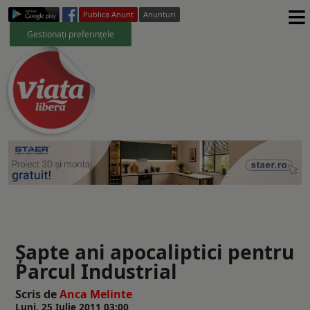
≡
Publica Anunt
Anunturi
Gestionați preferințele
Şapte ani apocaliptici pentru
Parcul Industrial
Scris de
Anca Melinte
Luni, 25 Iulie 2011 03:00