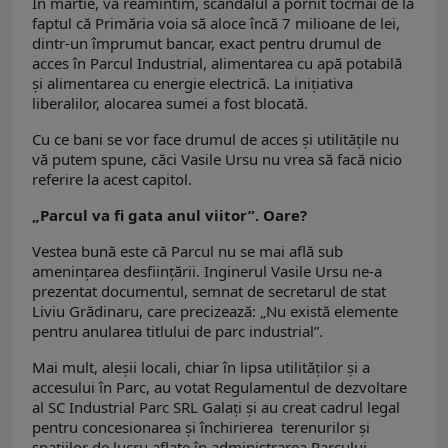
În martie, vă reamintim, scandalul a pornit tocmai de la
faptul că Primăria voia să aloce încă 7 milioane de lei,
dintr-un împrumut bancar, exact pentru drumul de
acces în Parcul Industrial, alimentarea cu apă potabilă
şi alimentarea cu energie electrică. La iniţiativa
liberalilor, alocarea sumei a fost blocată.
Cu ce bani se vor face drumul de acces şi utilităţile nu
vă putem spune, căci Vasile Ursu nu vrea să facă nicio
referire la acest capitol.
„Parcul va fi gata anul viitor”. Oare?
Vestea bună este că Parcul nu se mai află sub
ameninţarea desfiinţării. Inginerul Vasile Ursu ne-a
prezentat documentul, semnat de secretarul de stat
Liviu Grădinaru, care precizează: „Nu există elemente
pentru anularea titlului de parc industrial”.
Mai mult, aleşii locali, chiar în lipsa utilităţilor şi a
accesului în Parc, au votat Regulamentul de dezvoltare
al SC Industrial Parc SRL Galaţi şi au creat cadrul legal
pentru concesionarea şi închirierea terenurilor şi
spaţiilor de lucru aflate în administrarea Parcului.