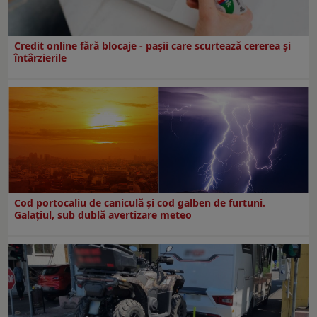
Credit online fără blocaje - pașii care scurtează cererea și
întârzierile
Cod portocaliu de caniculă și cod galben de furtuni.
Galațiul, sub dublă avertizare meteo