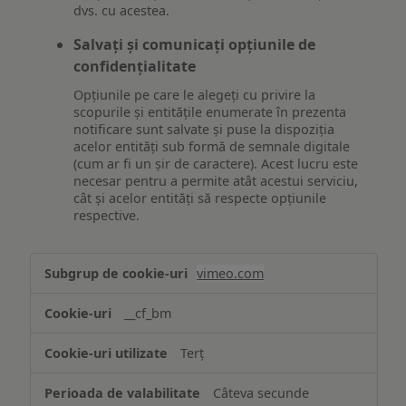
dvs. cu acestea.
Salvați și comunicați opțiunile de
confidențialitate
Opțiunile pe care le alegeți cu privire la
scopurile și entitățile enumerate în prezenta
notificare sunt salvate și puse la dispoziția
acelor entități sub formă de semnale digitale
(cum ar fi un șir de caractere). Acest lucru este
necesar pentru a permite atât acestui serviciu,
cât și acelor entități să respecte opțiunile
respective.
Asigurarea
vimeo.com
funcționalităților
website-
__cf_bm
ului
Terț
Câteva secunde