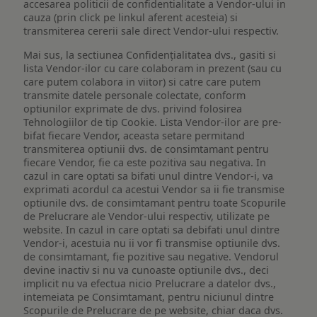
accesarea politicii de confidentialitate a Vendor-ului in
cauza (prin click pe linkul aferent acesteia) si
transmiterea cererii sale direct Vendor-ului respectiv.
Mai sus, la sectiunea Confidențialitatea dvs., gasiti si
lista Vendor-ilor cu care colaboram in prezent (sau cu
care putem colabora in viitor) si catre care putem
transmite datele personale colectate, conform
optiunilor exprimate de dvs. privind folosirea
Tehnologiilor de tip Cookie. Lista Vendor-ilor are pre-
bifat fiecare Vendor, aceasta setare permitand
transmiterea optiunii dvs. de consimtamant pentru
fiecare Vendor, fie ca este pozitiva sau negativa. In
cazul in care optati sa bifati unul dintre Vendor-i, va
exprimati acordul ca acestui Vendor sa ii fie transmise
optiunile dvs. de consimtamant pentru toate Scopurile
de Prelucrare ale Vendor-ului respectiv, utilizate pe
website. In cazul in care optati sa debifati unul dintre
Vendor-i, acestuia nu ii vor fi transmise optiunile dvs.
de consimtamant, fie pozitive sau negative. Vendorul
devine inactiv si nu va cunoaste optiunile dvs., deci
implicit nu va efectua nicio Prelucrare a datelor dvs.,
intemeiata pe Consimtamant, pentru niciunul dintre
Scopurile de Prelucrare de pe website, chiar daca dvs.