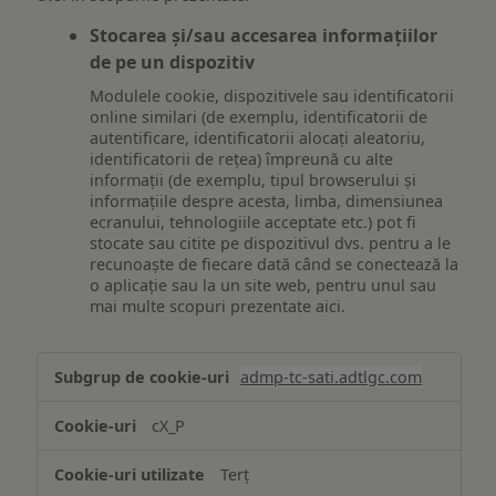
Stocarea și/sau accesarea informațiilor
de pe un dispozitiv
Modulele cookie, dispozitivele sau identificatorii
online similari (de exemplu, identificatorii de
autentificare, identificatorii alocați aleatoriu,
identificatorii de rețea) împreună cu alte
informații (de exemplu, tipul browserului și
informațiile despre acesta, limba, dimensiunea
ecranului, tehnologiile acceptate etc.) pot fi
stocate sau citite pe dispozitivul dvs. pentru a le
recunoaște de fiecare dată când se conectează la
o aplicație sau la un site web, pentru unul sau
mai multe scopuri prezentate aici.
Stocarea
admp-tc-sati.adtlgc.com
și/sau
accesarea
cX_P
informațiilor
de
Terț
pe