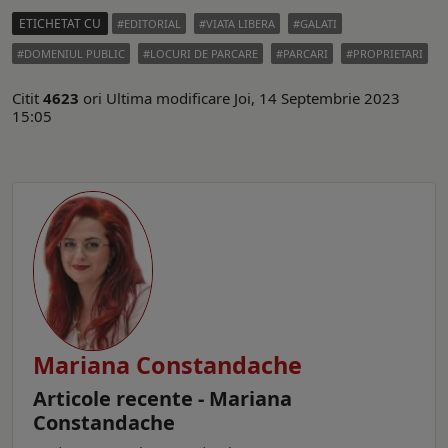
ETICHETAT CU
EDITORIAL
VIATA LIBERA
GALATI
DOMENIUL PUBLIC
LOCURI DE PARCARE
PARCARI
PROPRIETARI
Citit
4623
ori
Ultima modificare Joi, 14 Septembrie 2023
15:05
Mariana Constandache
Articole recente - Mariana
Constandache