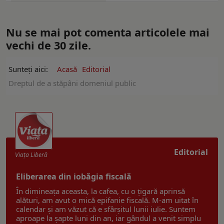
Nu se mai pot comenta articolele mai
vechi de 30 zile.
Sunteți aici:
Acasă
Editorial
Dreptul de a stăpâni domeniul public
Editorial
Viaţa Liberă
Eliberarea din iobăgia fiscală
În dimineața aceasta, la cafea, cu o țigară aprinsă
alături, am avut o mică epifanie fiscală. M-am uitat în
calendar și am văzut că e sfârșitul lunii iulie. Suntem
aproape la șapte luni din an, iar gândul a venit simplu