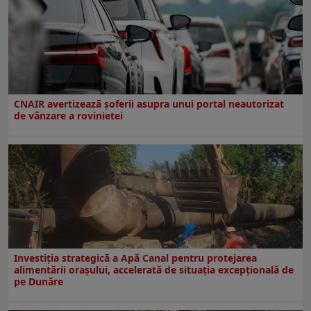
CNAIR avertizează șoferii asupra unui portal neautorizat
de vânzare a rovinietei
Investiția strategică a Apă Canal pentru protejarea
alimentării orașului, accelerată de situația excepțională de
pe Dunăre