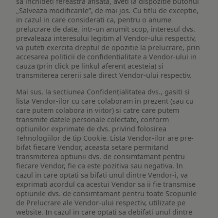
sa inchideti fereastra afisata, aveti la dispozitie butonul
„Salveaza modificarile”, de mai jos. Cu titlu de exceptie,
in cazul in care considerati ca, pentru o anume
prelucrare de date, intr-un anumit scop, interesul dvs.
prevaleaza interesului legitim al Vendor-ului respectiv,
va puteti exercita dreptul de opozitie la prelucrare, prin
accesarea politicii de confidentialitate a Vendor-ului in
cauza (prin click pe linkul aferent acesteia) si
transmiterea cererii sale direct Vendor-ului respectiv.
Mai sus, la sectiunea Confidențialitatea dvs., gasiti si
lista Vendor-ilor cu care colaboram in prezent (sau cu
care putem colabora in viitor) si catre care putem
transmite datele personale colectate, conform
optiunilor exprimate de dvs. privind folosirea
Tehnologiilor de tip Cookie. Lista Vendor-ilor are pre-
bifat fiecare Vendor, aceasta setare permitand
transmiterea optiunii dvs. de consimtamant pentru
fiecare Vendor, fie ca este pozitiva sau negativa. In
cazul in care optati sa bifati unul dintre Vendor-i, va
exprimati acordul ca acestui Vendor sa ii fie transmise
optiunile dvs. de consimtamant pentru toate Scopurile
de Prelucrare ale Vendor-ului respectiv, utilizate pe
website. In cazul in care optati sa debifati unul dintre