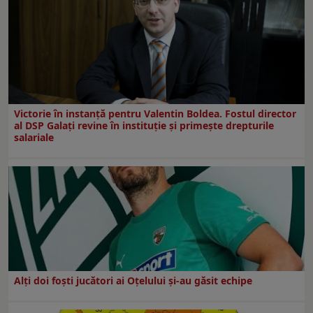
Victorie în instanță pentru Valentin Boldea. Fostul director
al DSP Galați revine în instituție și primește drepturile
salariale
Alți doi foști jucători ai Oțelului și-au găsit echipe