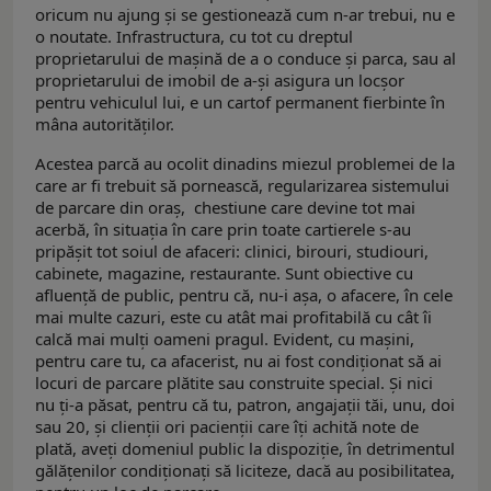
oricum nu ajung și se gestionează cum n-ar trebui, nu e
o noutate. Infrastructura, cu tot cu dreptul
proprietarului de mașină de a o conduce și parca, sau al
proprietarului de imobil de a-și asigura un locșor
pentru vehiculul lui, e un cartof permanent fierbinte în
mâna autorităților.
Acestea parcă au ocolit dinadins miezul problemei de la
care ar fi trebuit să pornească, regularizarea sistemului
de parcare din oraș, chestiune care devine tot mai
acerbă, în situația în care prin toate cartierele s-au
pripășit tot soiul de afaceri: clinici, birouri, studiouri,
cabinete, magazine, restaurante. Sunt obiective cu
afluență de public, pentru că, nu-i așa, o afacere, în cele
mai multe cazuri, este cu atât mai profitabilă cu cât îi
calcă mai mulți oameni pragul. Evident, cu mașini,
pentru care tu, ca afacerist, nu ai fost condiționat să ai
locuri de parcare plătite sau construite special. Și nici
nu ți-a păsat, pentru că tu, patron, angajații tăi, unu, doi
sau 20, și clienții ori pacienții care îți achită note de
plată, aveţi domeniul public la dispoziție, în detrimentul
gălățenilor condiționați să liciteze, dacă au posibilitatea,