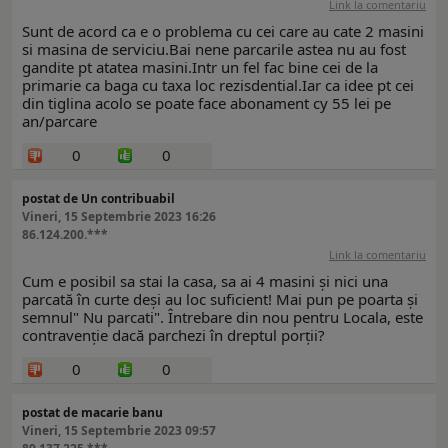
Link la comentariu
Sunt de acord ca e o problema cu cei care au cate 2 masini
si masina de serviciu.Bai nene parcarile astea nu au fost
gandite pt atatea masini.Intr un fel fac bine cei de la
primarie ca baga cu taxa loc rezisdential.Iar ca idee pt cei
din tiglina acolo se poate face abonament cy 55 lei pe
an/parcare
0
0
postat de Un contribuabil
Vineri, 15 Septembrie 2023 16:26
86.124.200.***
Link la comentariu
Cum e posibil sa stai la casa, sa ai 4 masini și nici una
parcată în curte deși au loc suficient! Mai pun pe poarta și
semnul" Nu parcati". Întrebare din nou pentru Locala, este
contravenție dacă parchezi în dreptul porții?
0
0
postat de macarie banu
Vineri, 15 Septembrie 2023 09:57