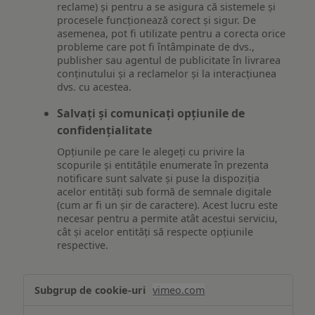
reclame) și pentru a se asigura că sistemele și
procesele funcționează corect și sigur. De
asemenea, pot fi utilizate pentru a corecta orice
probleme care pot fi întâmpinate de dvs.,
publisher sau agentul de publicitate în livrarea
conținutului și a reclamelor și la interacțiunea
dvs. cu acestea.
Salvați și comunicați opțiunile de
confidențialitate
Opțiunile pe care le alegeți cu privire la
scopurile și entitățile enumerate în prezenta
notificare sunt salvate și puse la dispoziția
acelor entități sub formă de semnale digitale
(cum ar fi un șir de caractere). Acest lucru este
necesar pentru a permite atât acestui serviciu,
cât și acelor entități să respecte opțiunile
respective.
Asigurarea
vimeo.com
funcționalităților
website-