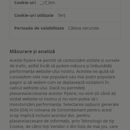
__cf_bm
ului
Terț
Câteva secunde
Măsurare și analiză
Aceste fișiere ne permit să contorizăm vizitele și sursele
de trafic, astfel încât să putem măsura și îmbunătăți
performanța website-ului nostru. Acestea ne ajută să
cunoaștem cele mai populare sau mai puțin populare
pagini și să vedem cum se deplasează vizitatorii în
cadrul website-ului. Dacă nu permiteți
plasarea/accesarea acestor fișiere, nu vom ști când ați
vizitat website-ul nostru și nu vom putea să-i
monitorizăm performanța. Selectarea opțiunii generale
Activ (DA) in coloana de Consimtamant pentru acest
scop implică inclusiv acordul dvs. pentru
plasare/accesare de informații, prin Tehnologii de tip
Cookie, de către toți Vendor-ii din lista de mai jos, care