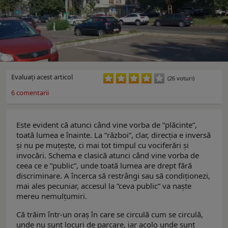
Evaluaţi acest articol
(26 voturi)
6
comentarii
Este evident că atunci când vine vorba de ”plăcinte”,
toată lumea e înainte. La ”război”, clar, direcția e inversă
și nu pe muțește, ci mai tot timpul cu vociferări și
invocări. Schema e clasică atunci când vine vorba de
ceea ce e ”public”, unde toată lumea are drept fără
discriminare. A încerca să restrângi sau să condiționezi,
mai ales pecuniar, accesul la ”ceva public” va naște
mereu nemulțumiri.
Că trăim într-un oraș în care se circulă cum se circulă,
unde nu sunt locuri de parcare, iar acolo unde sunt