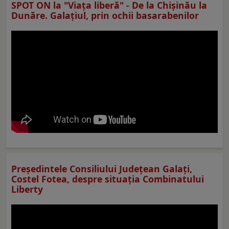
SPOT ON la "Viaţa liberă" - De la Chișinău la
Dunăre. Galațiul, prin ochii basarabenilor
Preşedintele Consiliului Judeţean Galaţi,
Costel Fotea, despre situaţia Combinatului
Liberty