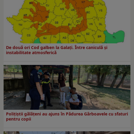
De două ori Cod galben la Galaţi. Între caniculă şi
instabilitate atmosferică
Polițiștii gălățeni au ajuns în Pădurea Gârboavele cu sfaturi
pentru copii