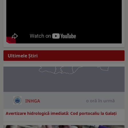
Ultimele Ştiri
Avertizare hidrologică imediată: Cod portocaliu la Galaţi