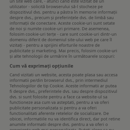
un site web care, - atunci când este vizitat de un
utilizator - solicită browserului să-l stocheze pe
dispozitivul dvs. pentru a păstra în memorie informații
despre dvs., precum și preferințele dvs. de limbă sau
informații de conectare. Aceste cookie-uri sunt setate
de noi și numite cookie-uri primare. De asemenea,
folosim cookie-uri terțe - care sunt cookie-uri dintr-un
domeniu diferit de domeniul site-ului web pe care îl
vizitați - pentru a sprijini eforturile noastre de
publicitate și marketing. Mai precis, folosim cookie-uri
și alte tehnologii de urmărire în următoarele scopuri:
Cum vă exprimați opțiunile
Cand vizitati un website, acesta poate plasa sau accesa
informatii pe/din browserul dvs., prin intermediul
Tehnologiilor de tip Cookie. Aceste informatii ar putea
fi despre dvs., preferintele dvs. sau despre dispozitivul
dvs. si sunt folosite pentru a face ca website-ul sa
functioneze asa cum va asteptati, pentru a va oferi
publicitate personalizata si pentru a va oferi
functionalitati aferente retelelor de socializare. De
obicei, informatiile nu va identifica direct, dar pot retine
anumite informatii despre dvs. pentru a va oferi o
experienta web mai personalizata. Puteti alege sa nu