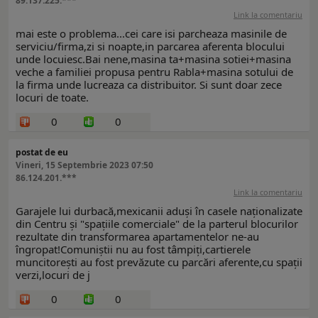
89.137.225.***
Link la comentariu
mai este o problema...cei care isi parcheaza masinile de
serviciu/firma,zi si noapte,in parcarea aferenta blocului
unde locuiesc.Bai nene,masina ta+masina sotiei+masina
veche a familiei propusa pentru Rabla+masina sotului de
la firma unde lucreaza ca distribuitor. Si sunt doar zece
locuri de toate.
0
0
postat de eu
Vineri, 15 Septembrie 2023 07:50
86.124.201.***
Link la comentariu
Garajele lui durbacă,mexicanii aduși în casele naționalizate
din Centru și "spațiile comerciale" de la parterul blocurilor
rezultate din transformarea apartamentelor ne-au
îngropat!Comuniștii nu au fost tâmpiți,cartierele
muncitorești au fost prevăzute cu parcări aferente,cu spații
verzi,locuri de j
0
0