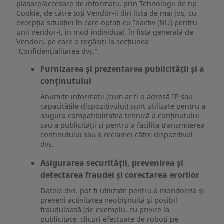
plasare/accesare de informații, prin Tehnologii de tip
Cookie, de către toți Vendor-ii din lista de mai jos, cu
excepția situației în care optați cu Inactiv (NU) pentru
unii Vendor-i, în mod individual, în lista generală de
Vendori, pe care o regăsiți la secțiunea
“Confidențialitatea dvs.”.
Furnizarea și prezentarea publicității și a
conținutului
Anumite informații (cum ar fi o adresă IP sau
capacitățile dispozitivului) sunt utilizate pentru a
asigura compatibilitatea tehnică a conținutului
sau a publicității și pentru a facilita transmiterea
conținutului sau a reclamei către dispozitivul
dvs.
Asigurarea securității, prevenirea și
detectarea fraudei și corectarea erorilor
Datele dvs. pot fi utilizate pentru a monitoriza și
preveni activitatea neobișnuită și posibil
frauduloasă (de exemplu, cu privire la
publicitate, clicuri efectuate de roboți pe