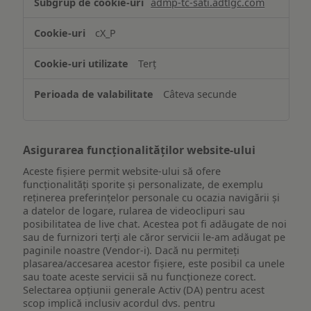
admp-tc-sati.adtlgc.com
și/sau
accesarea
cX_P
informațiilor
de
Terț
pe
un
Câteva secunde
dispozitiv
Asigurarea funcționalităților website-ului
Aceste fișiere permit website-ului să ofere
funcționalități sporite și personalizate, de exemplu
reţinerea preferinţelor personale cu ocazia navigării și
a datelor de logare, rularea de videoclipuri sau
posibilitatea de live chat. Acestea pot fi adăugate de noi
sau de furnizori terți ale căror servicii le-am adăugat pe
paginile noastre (Vendor-i). Dacă nu permiteți
plasarea/accesarea acestor fișiere, este posibil ca unele
sau toate aceste servicii să nu funcționeze corect.
Selectarea opțiunii generale Activ (DA) pentru acest
scop implică inclusiv acordul dvs. pentru