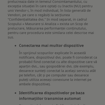
prelucreaza date in temeiul Consimtamantului, cu
excepția situației în care optați cu Inactiv (NU) pentru
unii Vendor-i, în mod individual, în lista generală de
Vendori, pe care o regăsiți la secțiunea
“Confidențialitatea dvs.” In mod separat, in cadrul
Scopului « Masurare si Analiza » exista un Scop de
prelucrare, Măsurarea performanței conținutului,
pentru care procedura este similara celei descrise mai
sus.
Conectarea mai multor dispozitive
În sprijinul scopurilor explicate în această
notificare, dispozitivul dvs. poate fi considerat ca
probabil fiind conectat cu alte dispozitive care vă
aparțin dvs., sau gospodăriei dvs. (de exemplu,
deoarece sunteți conectat la același serviciu atât
pe telefon, cât și pe computer sau deoarece
puteți utiliza aceeași conexiune la internet pe
ambele dispozitive).
Identificarea dispozitivelor pe baza
informațiilor transmise automat