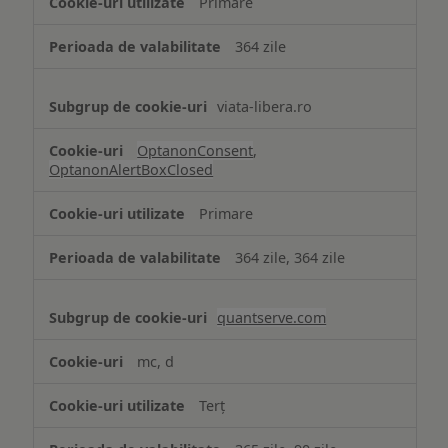
Primare
necesare
364 zile
viata-libera.ro
OptanonConsent
,
OptanonAlertBoxClosed
Primare
364 zile, 364 zile
quantserve.com
mc, d
Terț