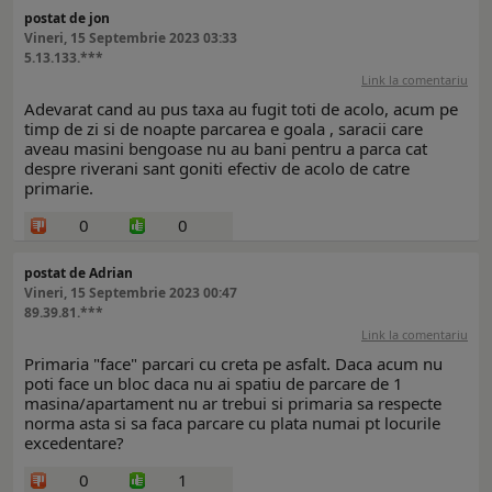
postat de jon
Vineri, 15 Septembrie 2023 03:33
5.13.133.***
Link la comentariu
Adevarat cand au pus taxa au fugit toti de acolo, acum pe
timp de zi si de noapte parcarea e goala , saracii care
aveau masini bengoase nu au bani pentru a parca cat
despre riverani sant goniti efectiv de acolo de catre
primarie.
0
0
postat de Adrian
Vineri, 15 Septembrie 2023 00:47
89.39.81.***
Link la comentariu
Primaria "face" parcari cu creta pe asfalt. Daca acum nu
poti face un bloc daca nu ai spatiu de parcare de 1
masina/apartament nu ar trebui si primaria sa respecte
norma asta si sa faca parcare cu plata numai pt locurile
excedentare?
0
1