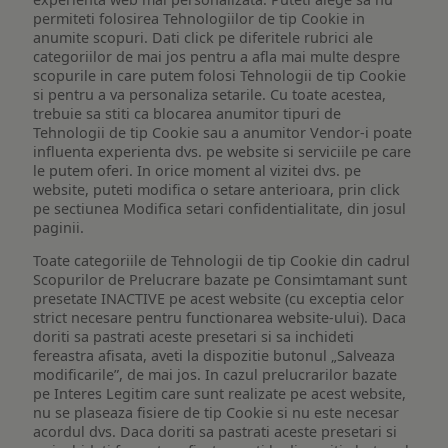
permiteti folosirea Tehnologiilor de tip Cookie in
anumite scopuri. Dati click pe diferitele rubrici ale
categoriilor de mai jos pentru a afla mai multe despre
scopurile in care putem folosi Tehnologii de tip Cookie
si pentru a va personaliza setarile. Cu toate acestea,
trebuie sa stiti ca blocarea anumitor tipuri de
Tehnologii de tip Cookie sau a anumitor Vendor-i poate
influenta experienta dvs. pe website si serviciile pe care
le putem oferi. In orice moment al vizitei dvs. pe
website, puteti modifica o setare anterioara, prin click
pe sectiunea Modifica setari confidentialitate, din josul
paginii.
Toate categoriile de Tehnologii de tip Cookie din cadrul
Scopurilor de Prelucrare bazate pe Consimtamant sunt
presetate INACTIVE pe acest website (cu exceptia celor
strict necesare pentru functionarea website-ului). Daca
doriti sa pastrati aceste presetari si sa inchideti
fereastra afisata, aveti la dispozitie butonul „Salveaza
modificarile”, de mai jos. In cazul prelucrarilor bazate
pe Interes Legitim care sunt realizate pe acest website,
nu se plaseaza fisiere de tip Cookie si nu este necesar
acordul dvs. Daca doriti sa pastrati aceste presetari si