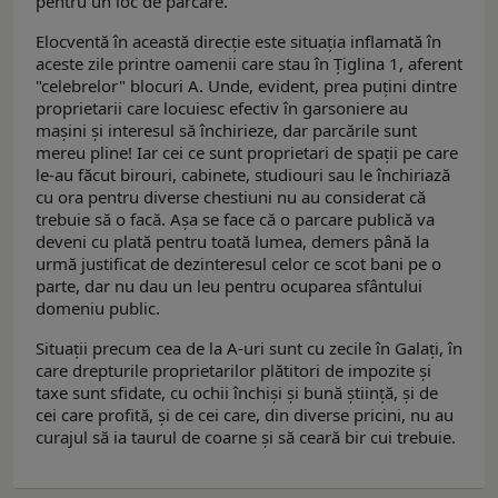
pentru un loc de parcare.
Elocventă în această direcție este situația inflamată în
aceste zile printre oamenii care stau în Țiglina 1, aferent
"celebrelor" blocuri A. Unde, evident, prea puțini dintre
proprietarii care locuiesc efectiv în garsoniere au
mașini și interesul să închirieze, dar parcările sunt
mereu pline! Iar cei ce sunt proprietari de spații pe care
le-au făcut birouri, cabinete, studiouri sau le închiriază
cu ora pentru diverse chestiuni nu au considerat că
trebuie să o facă. Așa se face că o parcare publică va
deveni cu plată pentru toată lumea, demers până la
urmă justificat de dezinteresul celor ce scot bani pe o
parte, dar nu dau un leu pentru ocuparea sfântului
domeniu public.
Situații precum cea de la A-uri sunt cu zecile în Galați, în
care drepturile proprietarilor plătitori de impozite și
taxe sunt sfidate, cu ochii închiși și bună știință, și de
cei care profită, și de cei care, din diverse pricini, nu au
curajul să ia taurul de coarne și să ceară bir cui trebuie.