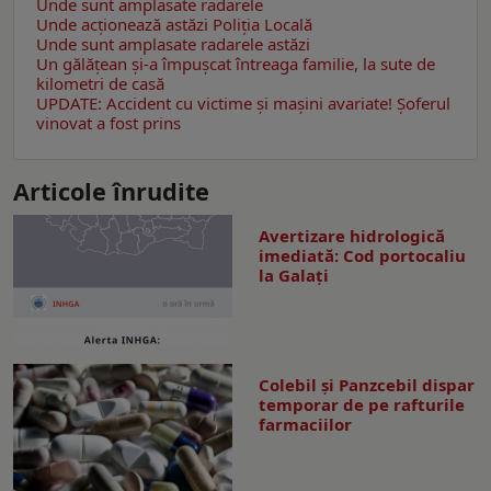
Unde sunt amplasate radarele
Unde acționează astăzi Poliția Locală
Unde sunt amplasate radarele astăzi
Un gălăţean și-a împușcat întreaga familie, la sute de
kilometri de casă
UPDATE: Accident cu victime și mașini avariate! Șoferul
vinovat a fost prins
Articole înrudite
Avertizare hidrologică
imediată: Cod portocaliu
la Galaţi
Colebil și Panzcebil dispar
temporar de pe rafturile
farmaciilor