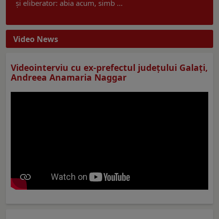
și eliberator: abia acum, simb ...
Video News
Videointerviu cu ex-prefectul judeţului Galaţi,
Andreea Anamaria Naggar