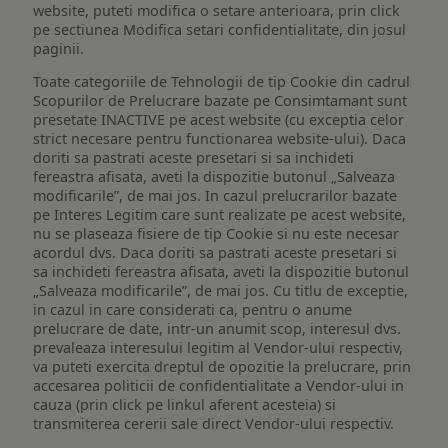
website, puteti modifica o setare anterioara, prin click
pe sectiunea Modifica setari confidentialitate, din josul
paginii.
Toate categoriile de Tehnologii de tip Cookie din cadrul
Scopurilor de Prelucrare bazate pe Consimtamant sunt
presetate INACTIVE pe acest website (cu exceptia celor
strict necesare pentru functionarea website-ului). Daca
doriti sa pastrati aceste presetari si sa inchideti
fereastra afisata, aveti la dispozitie butonul „Salveaza
modificarile”, de mai jos. In cazul prelucrarilor bazate
pe Interes Legitim care sunt realizate pe acest website,
nu se plaseaza fisiere de tip Cookie si nu este necesar
acordul dvs. Daca doriti sa pastrati aceste presetari si
sa inchideti fereastra afisata, aveti la dispozitie butonul
„Salveaza modificarile”, de mai jos. Cu titlu de exceptie,
in cazul in care considerati ca, pentru o anume
prelucrare de date, intr-un anumit scop, interesul dvs.
prevaleaza interesului legitim al Vendor-ului respectiv,
va puteti exercita dreptul de opozitie la prelucrare, prin
accesarea politicii de confidentialitate a Vendor-ului in
cauza (prin click pe linkul aferent acesteia) si
transmiterea cererii sale direct Vendor-ului respectiv.