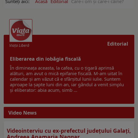
Sunteți aici:
Acasă
Editorial
Care-i om și care-i câine?
Editorial
Viaţa Liberă
Eliberarea din iobăgia fiscală
În dimineața aceasta, la cafea, cu o țigară aprinsă
alături, am avut o mică epifanie fiscală. M-am uitat în
calendar și am văzut că e sfârșitul lunii iulie. Suntem
aproape la șapte luni din an, iar gândul a venit simplu
și eliberator: abia acum, simb ...
Video News
Videointerviu cu ex-prefectul judeţului Galaţi,
Andreea Anamaria Naggar