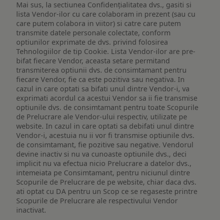
Mai sus, la sectiunea Confidențialitatea dvs., gasiti si
lista Vendor-ilor cu care colaboram in prezent (sau cu
care putem colabora in viitor) si catre care putem
transmite datele personale colectate, conform
optiunilor exprimate de dvs. privind folosirea
Tehnologiilor de tip Cookie. Lista Vendor-ilor are pre-
bifat fiecare Vendor, aceasta setare permitand
transmiterea optiunii dvs. de consimtamant pentru
fiecare Vendor, fie ca este pozitiva sau negativa. In
cazul in care optati sa bifati unul dintre Vendor-i, va
exprimati acordul ca acestui Vendor sa ii fie transmise
optiunile dvs. de consimtamant pentru toate Scopurile
de Prelucrare ale Vendor-ului respectiv, utilizate pe
website. In cazul in care optati sa debifati unul dintre
Vendor-i, acestuia nu ii vor fi transmise optiunile dvs.
de consimtamant, fie pozitive sau negative. Vendorul
devine inactiv si nu va cunoaste optiunile dvs., deci
implicit nu va efectua nicio Prelucrare a datelor dvs.,
intemeiata pe Consimtamant, pentru niciunul dintre
Scopurile de Prelucrare de pe website, chiar daca dvs.
ati optat cu DA pentru un Scop ce se regaseste printre
Scopurile de Prelucrare ale respectivului Vendor
inactivat.