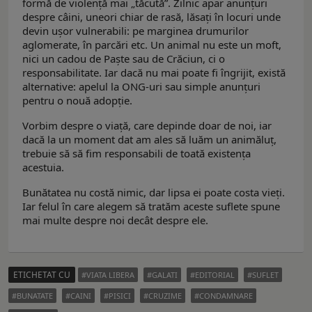
formă de violență mai „tăcută”. Zilnic apar anunțuri
despre câini, uneori chiar de rasă, lăsați în locuri unde
devin uşor vulnerabili: pe marginea drumurilor
aglomerate, în parcări etc. Un animal nu este un moft,
nici un cadou de Paște sau de Crăciun, ci o
responsabilitate. Iar dacă nu mai poate fi îngrijit, există
alternative: apelul la ONG-uri sau simple anunțuri
pentru o nouă adopție.
Vorbim despre o viață, care depinde doar de noi, iar
dacă la un moment dat am ales să luăm un animăluț,
trebuie să să fim responsabili de toată existența
acestuia.
Bunătatea nu costă nimic, dar lipsa ei poate costa vieți.
Iar felul în care alegem să tratăm aceste suflete spune
mai multe despre noi decât despre ele.
ETICHETAT CU
VIATA LIBERA
GALATI
EDITORIAL
SUFLET
BUNATATE
CAINI
PISICI
CRUZIME
CONDAMNARE