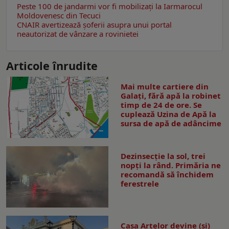
Peste 100 de jandarmi vor fi mobilizați la Iarmarocul
Moldovenesc din Tecuci
CNAIR avertizează șoferii asupra unui portal
neautorizat de vânzare a rovinietei
Articole înrudite
Mai multe cartiere din
Galați, fără apă la robinet
timp de 24 de ore. Se
cuplează Uzina de Apă la
sursa de apă de adâncime
Dezinsecţie la sol, trei
nopţi la rând. Primăria ne
recomandă să închidem
ferestrele
Casa Artelor devine (şi)