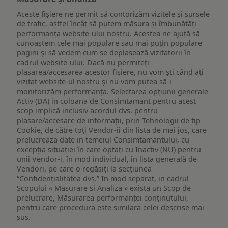
Aceste fișiere ne permit să contorizăm vizitele și sursele
de trafic, astfel încât să putem măsura și îmbunătăți
performanța website-ului nostru. Acestea ne ajută să
cunoaștem cele mai populare sau mai puțin populare
pagini și să vedem cum se deplasează vizitatorii în
cadrul website-ului. Dacă nu permiteți
plasarea/accesarea acestor fișiere, nu vom ști când ați
vizitat website-ul nostru și nu vom putea să-i
monitorizăm performanța. Selectarea opțiunii generale
Activ (DA) in coloana de Consimtamant pentru acest
scop implică inclusiv acordul dvs. pentru
plasare/accesare de informații, prin Tehnologii de tip
Cookie, de către toți Vendor-ii din lista de mai jos, care
prelucreaza date in temeiul Consimtamantului, cu
excepția situației în care optați cu Inactiv (NU) pentru
unii Vendor-i, în mod individual, în lista generală de
Vendori, pe care o regăsiți la secțiunea
“Confidențialitatea dvs.” In mod separat, in cadrul
Scopului « Masurare si Analiza » exista un Scop de
prelucrare, Măsurarea performanței conținutului,
pentru care procedura este similara celei descrise mai
sus.