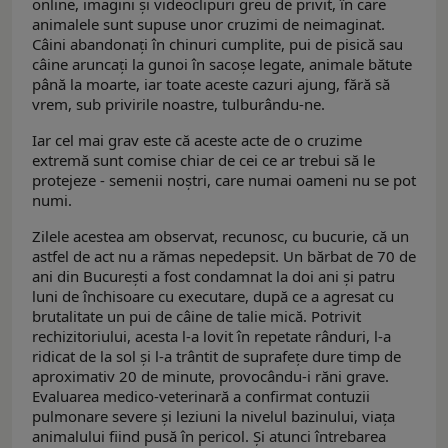
online, imagini și videoclipuri greu de privit, în care
animalele sunt supuse unor cruzimi de neimaginat.
Câini abandonați în chinuri cumplite, pui de pisică sau
câine aruncați la gunoi în sacoșe legate, animale bătute
până la moarte, iar toate aceste cazuri ajung, fără să
vrem, sub privirile noastre, tulburându-ne.
Iar cel mai grav este că aceste acte de o cruzime
extremă sunt comise chiar de cei ce ar trebui să le
protejeze - semenii noștri, care numai oameni nu se pot
numi.
Zilele acestea am observat, recunosc, cu bucurie, că un
astfel de act nu a rămas nepedepsit. Un bărbat de 70 de
ani din București a fost condamnat la doi ani și patru
luni de închisoare cu executare, după ce a agresat cu
brutalitate un pui de câine de talie mică. Potrivit
rechizitoriului, acesta l-a lovit în repetate rânduri, l-a
ridicat de la sol și l-a trântit de suprafețe dure timp de
aproximativ 20 de minute, provocându-i răni grave.
Evaluarea medico-veterinară a confirmat contuzii
pulmonare severe și leziuni la nivelul bazinului, viața
animalului fiind pusă în pericol. Și atunci întrebarea