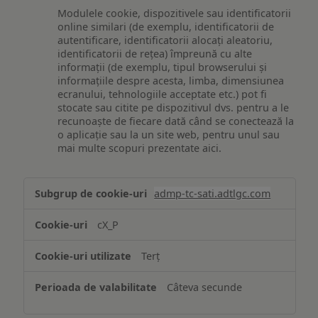
Modulele cookie, dispozitivele sau identificatorii
online similari (de exemplu, identificatorii de
autentificare, identificatorii alocați aleatoriu,
identificatorii de rețea) împreună cu alte
informații (de exemplu, tipul browserului și
informațiile despre acesta, limba, dimensiunea
ecranului, tehnologiile acceptate etc.) pot fi
stocate sau citite pe dispozitivul dvs. pentru a le
recunoaște de fiecare dată când se conectează la
o aplicație sau la un site web, pentru unul sau
mai multe scopuri prezentate aici.
Stocarea
admp-tc-sati.adtlgc.com
și/sau
accesarea
cX_P
informațiilor
de
Terț
pe
un
Câteva secunde
dispozitiv