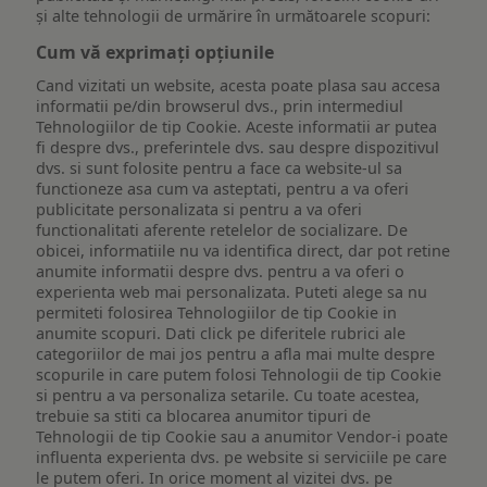
și alte tehnologii de urmărire în următoarele scopuri:
Cum vă exprimați opțiunile
Cand vizitati un website, acesta poate plasa sau accesa
informatii pe/din browserul dvs., prin intermediul
Tehnologiilor de tip Cookie. Aceste informatii ar putea
fi despre dvs., preferintele dvs. sau despre dispozitivul
dvs. si sunt folosite pentru a face ca website-ul sa
functioneze asa cum va asteptati, pentru a va oferi
publicitate personalizata si pentru a va oferi
functionalitati aferente retelelor de socializare. De
obicei, informatiile nu va identifica direct, dar pot retine
anumite informatii despre dvs. pentru a va oferi o
experienta web mai personalizata. Puteti alege sa nu
permiteti folosirea Tehnologiilor de tip Cookie in
anumite scopuri. Dati click pe diferitele rubrici ale
categoriilor de mai jos pentru a afla mai multe despre
scopurile in care putem folosi Tehnologii de tip Cookie
si pentru a va personaliza setarile. Cu toate acestea,
trebuie sa stiti ca blocarea anumitor tipuri de
Tehnologii de tip Cookie sau a anumitor Vendor-i poate
influenta experienta dvs. pe website si serviciile pe care
le putem oferi. In orice moment al vizitei dvs. pe