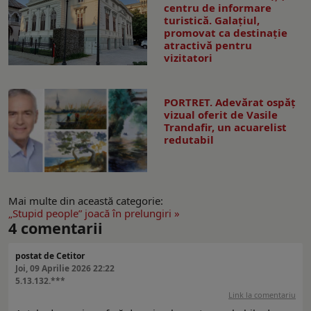
centru de informare
turistică. Galaţiul,
promovat ca destinaţie
atractivă pentru
vizitatori
PORTRET. Adevărat ospăț
vizual oferit de Vasile
Trandafir, un acuarelist
redutabil
Mai multe din această categorie:
„Stupid people” joacă în prelungiri »
4
comentarii
postat de Cetitor
Joi, 09 Aprilie 2026 22:22
5.13.132.***
Link la comentariu