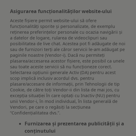
Asigurarea funcționalităților website-ului
Aceste fișiere permit website-ului să ofere
funcționalități sporite și personalizate, de exemplu
reţinerea preferinţelor personale cu ocazia navigării și
a datelor de logare, rularea de videoclipuri sau
posibilitatea de live chat. Acestea pot fi adăugate de noi
sau de furnizori terți ale căror servicii le-am adăugat pe
paginile noastre (Vendor-i). Dacă nu permiteți
plasarea/accesarea acestor fișiere, este posibil ca unele
sau toate aceste servicii să nu funcționeze corect.
Selectarea opțiunii generale Activ (DA) pentru acest
scop implică inclusiv acordul dvs. pentru
plasare/accesare de informații, prin Tehnologii de tip
Cookie, de către toți Vendor-ii din lista de mai jos, cu
excepția situației în care optați cu Inactiv (NU) pentru
unii Vendor-i, în mod individual, în lista generală de
Vendori, pe care o regăsiți la secțiunea
“Confidențialitatea dvs.”.
Furnizarea și prezentarea publicității și a
conținutului