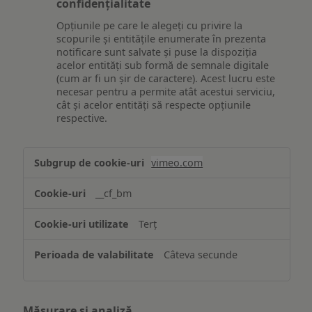
confidențialitate
Opțiunile pe care le alegeți cu privire la
scopurile și entitățile enumerate în prezenta
notificare sunt salvate și puse la dispoziția
acelor entități sub formă de semnale digitale
(cum ar fi un șir de caractere). Acest lucru este
necesar pentru a permite atât acestui serviciu,
cât și acelor entități să respecte opțiunile
respective.
Asigurarea
vimeo.com
funcționalităților
website-
__cf_bm
ului
Terț
Câteva secunde
Măsurare și analiză