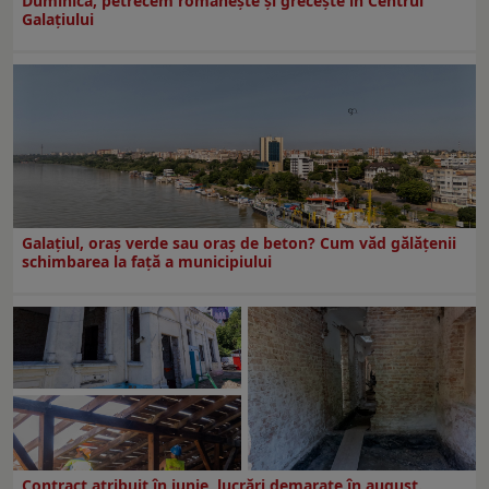
Duminică, petrecem româneşte şi greceşte în Centrul
Galaţiului
Galațiul, oraș verde sau oraș de beton? Cum văd gălățenii
schimbarea la față a municipiului
Contract atribuit în iunie, lucrări demarate în august.