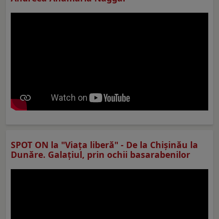
SPOT ON la "Viaţa liberă" - De la Chișinău la
Dunăre. Galațiul, prin ochii basarabenilor