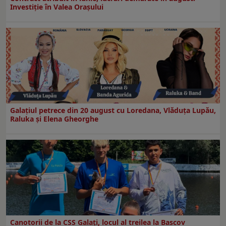
Investiţie în Valea Oraşului
Galaţiul petrece din 20 august cu Loredana, Vlăduța Lupău,
Raluka și Elena Gheorghe
Canotorii de la CSS Galați, locul al treilea la Bascov