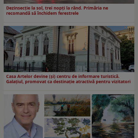
Dezinsecţie la sol, trei nopţi la rând. Primăria ne
recomandă să închidem ferestrele
Casa Artelor devine (şi) centru de informare turistică.
Galaţiul, promovat ca destinaţie atractivă pentru vizitatori