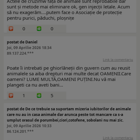
Actele de cruzimw față de animale sunt reprobabile dar
sunt şi metode mai eliminare ok, gen injecții letale. Acum
să nu exagerăm....putem face o Asociaţie de protecție
pentru purici, păduchi, ploşnițe
0
0
postat de Daniel
Joi, 09 Aprilie 2026 18:34
89.137.224.***
Link la comentariu
Poate îi intrebati pe ghiorlăneții din guvern cum au reusit
animalele sa aiba drepturi mai multe decat OAMENII.Care
oameni? LUME MULTĂ,OAMENI PUȚINI.Nu vă mai
plangeti ca nu aveti bani...
1
5
postat de De ce trebuie sa suportam mizeria iubitorilor de animale
care nu au in casa animale dar arunca peste tot mancare ca s-a
umplut orasul de porumbei,ciori,cotofene, sobolani nu mai zic.
Joi, 09 Aprilie 2026 10:33
86.124.201.***
Link la comentariu