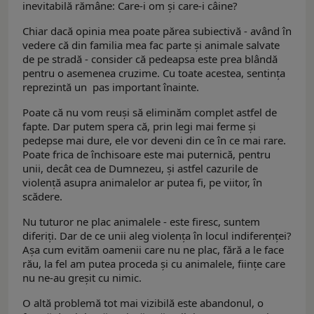
inevitabilă rămâne: Care-i om și care-i câine?
Chiar dacă opinia mea poate părea subiectivă - având în
vedere că din familia mea fac parte și animale salvate
de pe stradă - consider că pedeapsa este prea blândă
pentru o asemenea cruzime. Cu toate acestea, sentința
reprezintă un pas important înainte.
Poate că nu vom reuși să eliminăm complet astfel de
fapte. Dar putem spera că, prin legi mai ferme și
pedepse mai dure, ele vor deveni din ce în ce mai rare.
Poate frica de închisoare este mai puternică, pentru
unii, decât cea de Dumnezeu, și astfel cazurile de
violență asupra animalelor ar putea fi, pe viitor, în
scădere.
Nu tuturor ne plac animalele - este firesc, suntem
diferiți. Dar de ce unii aleg violența în locul indiferenței?
Așa cum evităm oamenii care nu ne plac, fără a le face
rău, la fel am putea proceda și cu animalele, ființe care
nu ne-au greșit cu nimic.
O altă problemă tot mai vizibilă este abandonul, o