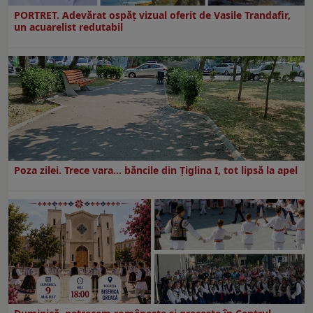
PORTRET. Adevărat ospăț vizual oferit de Vasile Trandafir,
un acuarelist redutabil
Poza zilei. Trece vara… băncile din Ţiglina I, tot lipsă la apel