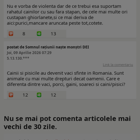
Nu e vorba de violenta dar de ce trebui esa suportam
rahatul cainilor cu sau fara stapan, de cele mai multe ori
custapan ghiorlanete,si ce mai deriva de
aici:purici,mancare aruncata peste tot,cotete.
8
13
postat de Somnul rațiunii naște monștri DEI
Joi, 09 Aprilie 2026 07:29
5.13.130.***
Link la comentariu
Cainii si pisicile au devenit vaci sfinte in Romania. Sunt
animale cu mai multe drepturi decat oamenii. Care e
diferenta dintre vaci, porci, gaini, soareci si caini/pisici?
12
12
Nu se mai pot comenta articolele mai
vechi de 30 zile.