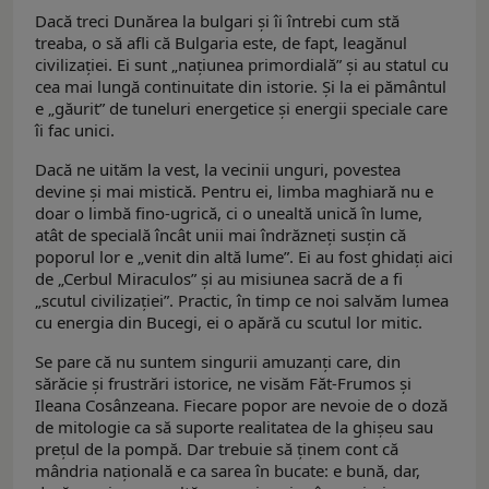
Dacă treci Dunărea la bulgari și îi întrebi cum stă
treaba, o să afli că Bulgaria este, de fapt, leagănul
civilizației. Ei sunt „națiunea primordială” și au statul cu
cea mai lungă continuitate din istorie. Și la ei pământul
e „găurit” de tuneluri energetice și energii speciale care
îi fac unici.
Dacă ne uităm la vest, la vecinii unguri, povestea
devine și mai mistică. Pentru ei, limba maghiară nu e
doar o limbă fino-ugrică, ci o unealtă unică în lume,
atât de specială încât unii mai îndrăzneți susțin că
poporul lor e „venit din altă lume”. Ei au fost ghidați aici
de „Cerbul Miraculos” și au misiunea sacră de a fi
„scutul civilizației”. Practic, în timp ce noi salvăm lumea
cu energia din Bucegi, ei o apără cu scutul lor mitic.
Se pare că nu suntem singurii amuzanți care, din
sărăcie și frustrări istorice, ne visăm Făt-Frumos și
Ileana Cosânzeana. Fiecare popor are nevoie de o doză
de mitologie ca să suporte realitatea de la ghișeu sau
prețul de la pompă. Dar trebuie să ținem cont că
mândria națională e ca sarea în bucate: e bună, dar,