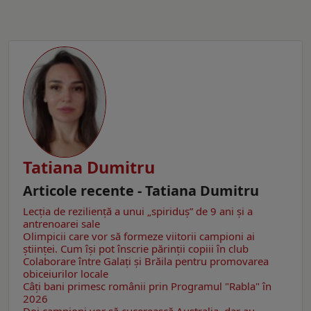
Tatiana Dumitru
Articole recente - Tatiana Dumitru
Lecția de reziliență a unui „spiriduș” de 9 ani și a
antrenoarei sale
Olimpicii care vor să formeze viitorii campioni ai
științei. Cum își pot înscrie părinții copiii în club
Colaborare între Galați și Brăila pentru promovarea
obiceiurilor locale
Câţi bani primesc românii prin Programul "Rabla" în
2026
Doi campioni vor să cucerească Australia, dar au