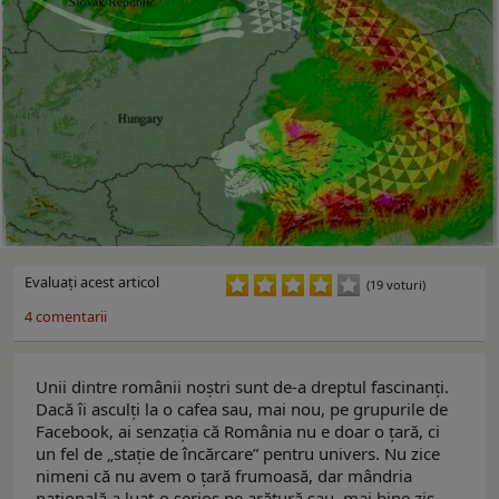
Evaluaţi acest articol
(19 voturi)
4
comentarii
Unii dintre românii noștri sunt de-a dreptul fascinanți.
Dacă îi asculți la o cafea sau, mai nou, pe grupurile de
Facebook, ai senzația că România nu e doar o țară, ci
un fel de „stație de încărcare” pentru univers. Nu zice
nimeni că nu avem o țară frumoasă, dar mândria
națională a luat-o serios pe arătură sau, mai bine zis,