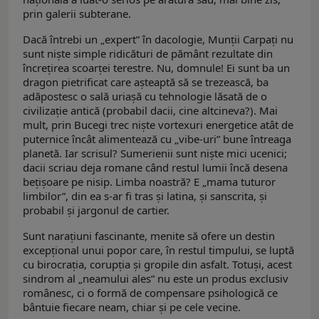
prin galerii subterane.
Dacă întrebi un „expert” în dacologie, Munții Carpați nu
sunt niște simple ridicături de pământ rezultate din
încrețirea scoarței terestre. Nu, domnule! Ei sunt ba un
dragon pietrificat care așteaptă să se trezească, ba
adăpostesc o sală uriașă cu tehnologie lăsată de o
civilizație antică (probabil dacii, cine altcineva?). Mai
mult, prin Bucegi trec niște vortexuri energetice atât de
puternice încât alimentează cu „vibe-uri” bune întreaga
planetă. Iar scrisul? Sumerienii sunt niște mici ucenici;
dacii scriau deja romane când restul lumii încă desena
bețișoare pe nisip. Limba noastră? E „mama tuturor
limbilor”, din ea s-ar fi tras și latina, și sanscrita, și
probabil și jargonul de cartier.
Sunt narațiuni fascinante, menite să ofere un destin
excepțional unui popor care, în restul timpului, se luptă
cu birocrația, corupţia și gropile din asfalt. Totuși, acest
sindrom al „neamului ales” nu este un produs exclusiv
românesc, ci o formă de compensare psihologică ce
bântuie fiecare neam, chiar și pe cele vecine.