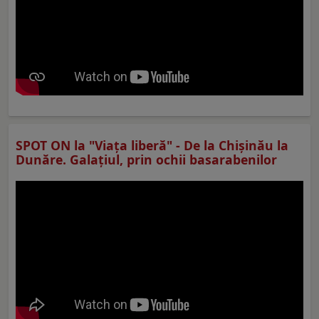
SPOT ON la "Viaţa liberă" - De la Chișinău la
Dunăre. Galațiul, prin ochii basarabenilor