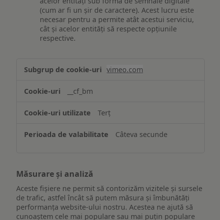
acelor entități sub formă de semnale digitale
(cum ar fi un șir de caractere). Acest lucru este
necesar pentru a permite atât acestui serviciu,
cât și acelor entități să respecte opțiunile
respective.
Asigurarea
vimeo.com
funcționalităților
website-
__cf_bm
ului
Terț
Câteva secunde
Măsurare și analiză
Aceste fișiere ne permit să contorizăm vizitele și sursele
de trafic, astfel încât să putem măsura și îmbunătăți
performanța website-ului nostru. Acestea ne ajută să
cunoaștem cele mai populare sau mai puțin populare