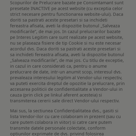
Scopurilor de Prelucrare bazate pe Consimtamant sunt
presetate INACTIVE pe acest website (cu exceptia celor
strict necesare pentru functionarea website-ului). Daca
doriti sa pastrati aceste presetari si sa inchideti
fereastra afisata, aveti la dispozitie butonul „Salveaza
modificarile”, de mai jos. In cazul prelucrarilor bazate
pe Interes Legitim care sunt realizate pe acest website,
nu se plaseaza fisiere de tip Cookie si nu este necesar
acordul dvs. Daca doriti sa pastrati aceste presetari si
sa inchideti fereastra afisata, aveti la dispozitie butonul
„Salveaza modificarile”, de mai jos. Cu titlu de exceptie,
in cazul in care considerati ca, pentru o anume
prelucrare de date, intr-un anumit scop, interesul dvs.
prevaleaza interesului legitim al Vendor-ului respectiv,
va puteti exercita dreptul de opozitie la prelucrare, prin
accesarea politicii de confidentialitate a Vendor-ului in
cauza (prin click pe linkul aferent acesteia) si
transmiterea cererii sale direct Vendor-ului respectiv.
Mai sus, la sectiunea Confidențialitatea dvs., gasiti si
lista Vendor-ilor cu care colaboram in prezent (sau cu
care putem colabora in viitor) si catre care putem
transmite datele personale colectate, conform
optiunilor exprimate de dvs. privind folosirea