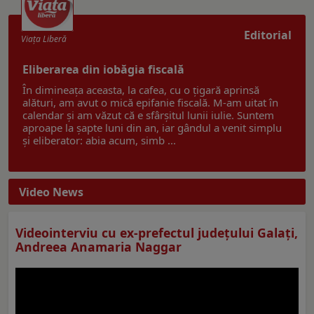
Editorial
Viaţa Liberă
Eliberarea din iobăgia fiscală
În dimineața aceasta, la cafea, cu o țigară aprinsă
alături, am avut o mică epifanie fiscală. M-am uitat în
calendar și am văzut că e sfârșitul lunii iulie. Suntem
aproape la șapte luni din an, iar gândul a venit simplu
și eliberator: abia acum, simb ...
Video News
Videointerviu cu ex-prefectul judeţului Galaţi,
Andreea Anamaria Naggar