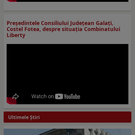
Preşedintele Consiliului Judeţean Galaţi,
Costel Fotea, despre situaţia Combinatului
Liberty
Ultimele Ştiri