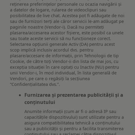
reţinerea preferinţelor personale cu ocazia navigării și
a datelor de logare, rularea de videoclipuri sau
posibilitatea de live chat. Acestea pot fi adăugate de noi
sau de furnizori terți ale căror servicii le-am adăugat pe
paginile noastre (Vendor-i). Dacă nu permiteți
plasarea/accesarea acestor fișiere, este posibil ca unele
sau toate aceste servicii să nu funcționeze corect.
Selectarea opțiunii generale Activ (DA) pentru acest
scop implică inclusiv acordul dvs. pentru
plasare/accesare de informații, prin Tehnologii de tip
Cookie, de către toți Vendor-ii din lista de mai jos, cu
excepția situației în care optați cu Inactiv (NU) pentru
unii Vendor-i, în mod individual, în lista generală de
Vendori, pe care o regăsiți la secțiunea
“Confidențialitatea dvs.”.
Furnizarea și prezentarea publicității și a
conținutului
Anumite informații (cum ar fi o adresă IP sau
capacitățile dispozitivului) sunt utilizate pentru a
asigura compatibilitatea tehnică a conținutului
sau a publicității și pentru a facilita transmiterea
conținutului sau a reclamei către dispozitivul