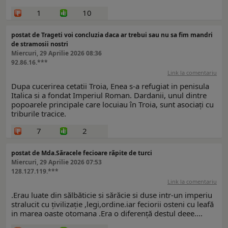
1
10
postat de Trageti voi concluzia daca ar trebui sau nu sa fim mandri
de stramosii nostri
Miercuri, 29 Aprilie 2026 08:36
92.86.16.***
Link la comentariu
Dupa cucerirea cetatii Troia, Enea s-a refugiat in penisula
Italica si a fondat Imperiul Roman. Dardanii, unul dintre
popoarele principale care locuiau în Troia, sunt asociați cu
triburile tracice.
7
2
postat de Mda.Săracele fecioare răpite de turci
Miercuri, 29 Aprilie 2026 07:53
128.127.119.***
Link la comentariu
.Erau luate din sălbăticie si sărăcie si duse intr-un imperiu
stralucit cu țivilizație ,legi,ordine.iar feciorii osteni cu leafă
in marea oaste otomana .Era o diferență destul deee....