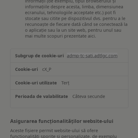
informații (de exemplu, tipul browserului și
informațiile despre acesta, limba, dimensiunea
ecranului, tehnologiile acceptate etc.) pot fi
stocate sau citite pe dispozitivul dvs. pentru a le
recunoaște de fiecare dată când se conectează la
o aplicație sau la un site web, pentru unul sau
mai multe scopuri prezentate aici.
Stocarea
admp-tc-sati.adtlgc.com
și/sau
accesarea
cX_P
informațiilor
de
Terț
pe
un
Câteva secunde
dispozitiv
Asigurarea funcționalităților website-ului
Aceste fișiere permit website-ului să ofere
funcționalități sporite și personalizate, de exemplu