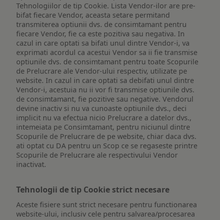
Tehnologiilor de tip Cookie. Lista Vendor-ilor are pre-
bifat fiecare Vendor, aceasta setare permitand
transmiterea optiunii dvs. de consimtamant pentru
fiecare Vendor, fie ca este pozitiva sau negativa. In
cazul in care optati sa bifati unul dintre Vendor-i, va
exprimati acordul ca acestui Vendor sa ii fie transmise
optiunile dvs. de consimtamant pentru toate Scopurile
de Prelucrare ale Vendor-ului respectiv, utilizate pe
website. In cazul in care optati sa debifati unul dintre
Vendor-i, acestuia nu ii vor fi transmise optiunile dvs.
de consimtamant, fie pozitive sau negative. Vendorul
devine inactiv si nu va cunoaste optiunile dvs., deci
implicit nu va efectua nicio Prelucrare a datelor dvs.,
intemeiata pe Consimtamant, pentru niciunul dintre
Scopurile de Prelucrare de pe website, chiar daca dvs.
ati optat cu DA pentru un Scop ce se regaseste printre
Scopurile de Prelucrare ale respectivului Vendor
inactivat.
Tehnologii de tip Cookie strict necesare
Aceste fisiere sunt strict necesare pentru functionarea
website-ului, inclusiv cele pentru salvarea/procesarea