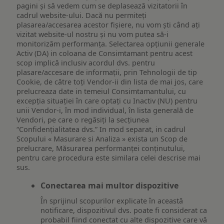
pagini și să vedem cum se deplasează vizitatorii în
cadrul website-ului. Dacă nu permiteți
plasarea/accesarea acestor fișiere, nu vom ști când ați
vizitat website-ul nostru și nu vom putea să-i
monitorizăm performanța. Selectarea opțiunii generale
Activ (DA) in coloana de Consimtamant pentru acest
scop implică inclusiv acordul dvs. pentru
plasare/accesare de informații, prin Tehnologii de tip
Cookie, de către toți Vendor-ii din lista de mai jos, care
prelucreaza date in temeiul Consimtamantului, cu
excepția situației în care optați cu Inactiv (NU) pentru
unii Vendor-i, în mod individual, în lista generală de
Vendori, pe care o regăsiți la secțiunea
“Confidențialitatea dvs.” In mod separat, in cadrul
Scopului « Masurare si Analiza » exista un Scop de
prelucrare, Măsurarea performanței conținutului,
pentru care procedura este similara celei descrise mai
sus.
Conectarea mai multor dispozitive
În sprijinul scopurilor explicate în această
notificare, dispozitivul dvs. poate fi considerat ca
probabil fiind conectat cu alte dispozitive care vă