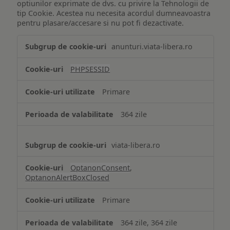
optiunilor exprimate de dvs. cu privire la Tehnologii de
tip Cookie. Acestea nu necesita acordul dumneavoastra
pentru plasare/accesare si nu pot fi dezactivate.
Tehnologii
anunturi.viata-libera.ro
de
tip
PHPSESSID
Cookie
strict
Primare
necesare
364 zile
viata-libera.ro
OptanonConsent
,
OptanonAlertBoxClosed
Primare
364 zile, 364 zile