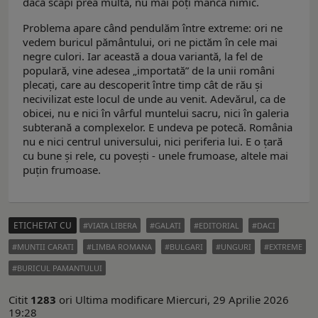
dacă scapi prea multă, nu mai poți mânca nimic.
Problema apare când pendulăm între extreme: ori ne
vedem buricul pământului, ori ne pictăm în cele mai
negre culori. Iar această a doua variantă, la fel de
populară, vine adesea „importată” de la unii români
plecați, care au descoperit între timp cât de rău și
necivilizat este locul de unde au venit. Adevărul, ca de
obicei, nu e nici în vârful muntelui sacru, nici în galeria
subterană a complexelor. E undeva pe potecă. România
nu e nici centrul universului, nici periferia lui. E o țară
cu bune și rele, cu povești - unele frumoase, altele mai
puțin frumoase.
ETICHETAT CU
VIATA LIBERA
GALATI
EDITORIAL
DACI
MUNTII CARATI
LIMBA ROMANA
BULGARI
UNGURI
EXTREME
BURICUL PAMANTULUI
Citit
1283
ori
Ultima modificare Miercuri, 29 Aprilie 2026
19:28