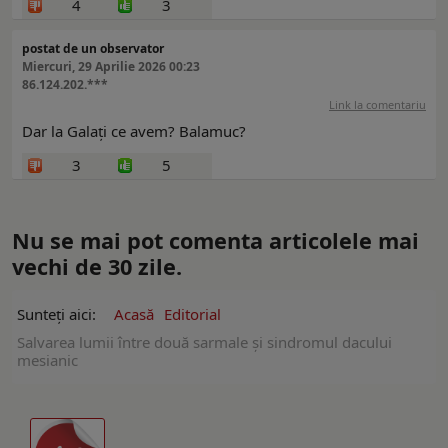
4
3
postat de un observator
Miercuri, 29 Aprilie 2026 00:23
86.124.202.***
Link la comentariu
Dar la Galați ce avem? Balamuc?
3
5
Nu se mai pot comenta articolele mai
vechi de 30 zile.
Sunteți aici:
Acasă
Editorial
Salvarea lumii între două sarmale și sindromul dacului
mesianic