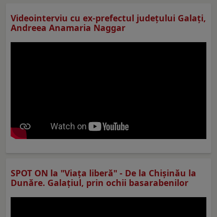
Videointerviu cu ex-prefectul judeţului Galaţi,
Andreea Anamaria Naggar
SPOT ON la "Viaţa liberă" - De la Chișinău la
Dunăre. Galațiul, prin ochii basarabenilor