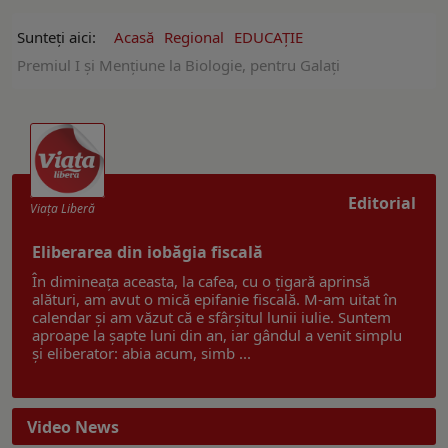
Sunteți aici:
Acasă
Regional
EDUCAŢIE
Premiul I și Mențiune la Biologie, pentru Galați
Editorial
Viaţa Liberă
Eliberarea din iobăgia fiscală
În dimineața aceasta, la cafea, cu o țigară aprinsă
alături, am avut o mică epifanie fiscală. M-am uitat în
calendar și am văzut că e sfârșitul lunii iulie. Suntem
aproape la șapte luni din an, iar gândul a venit simplu
și eliberator: abia acum, simb ...
Video News