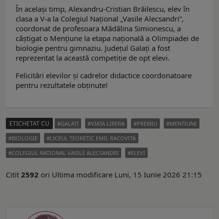
În acelaşi timp, Alexandru-Cristian Brăilescu, elev în
clasa a V-a la Colegiul Național „Vasile Alecsandri”,
coordonat de profesoara Mădălina Simionescu, a
câştigat o Mențiune la etapa națională a Olimpiadei de
biologie pentru gimnaziu. Județul Galați a fost
reprezentat la această competiție de opt elevi.
Felicitări elevilor și cadrelor didactice coordonatoare
pentru rezultatele obținute!
ETICHETAT CU
GALATI
VIATA LIBERA
PREMIU
MENTIUNE
BIOLOGIE
LICEUL TEORETIC EMIL RACOVITA
COLEGIUL NATIONAL VASILE ALECSANDRI
ELEVI
Citit
2592
ori
Ultima modificare Luni, 15 Iunie 2026 21:15