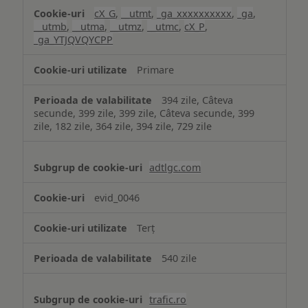
cX_G
,
__utmt
,
_ga_xxxxxxxxxx
,
_ga
,
__utmb
,
__utma
,
__utmz
,
__utmc
,
cX_P
,
_ga_YTJQVQYCPP
Primare
394 zile, Câteva
secunde, 399 zile, 399 zile, Câteva secunde, 399
zile, 182 zile, 364 zile, 394 zile, 729 zile
adtlgc.com
evid_0046
Terț
540 zile
trafic.ro