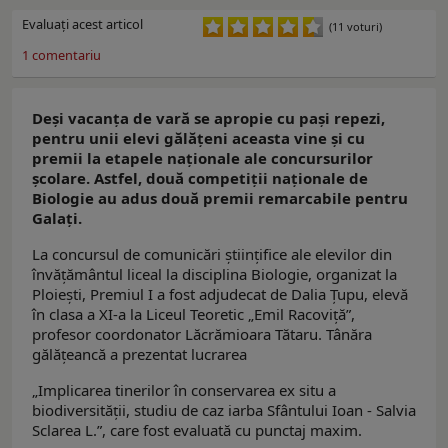
Evaluaţi acest articol
(11 voturi)
1
comentariu
Deși vacanța de vară se apropie cu pași repezi,
pentru unii elevi gălățeni aceasta vine şi cu
premii la etapele naționale ale concursurilor
şcolare. Astfel, două competiții naționale de
Biologie au adus două premii remarcabile pentru
Galați.
La concursul de comunicări științifice ale elevilor din
învățământul liceal la disciplina Biologie, organizat la
Ploiești, Premiul I a fost adjudecat de Dalia Țupu, elevă
în clasa a XI-a la Liceul Teoretic „Emil Racoviță”,
profesor coordonator Lăcrămioara Tătaru. Tânăra
gălățeancă a prezentat lucrarea
„Implicarea tinerilor în conservarea ex situ a
biodiversității, studiu de caz iarba Sfântului Ioan - Salvia
Sclarea L.”, care fost evaluată cu punctaj maxim.