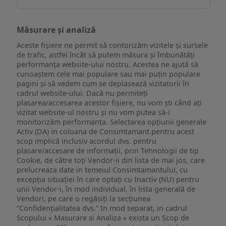
Măsurare și analiză
Aceste fișiere ne permit să contorizăm vizitele și sursele
de trafic, astfel încât să putem măsura și îmbunătăți
performanța website-ului nostru. Acestea ne ajută să
cunoaștem cele mai populare sau mai puțin populare
pagini și să vedem cum se deplasează vizitatorii în
cadrul website-ului. Dacă nu permiteți
plasarea/accesarea acestor fișiere, nu vom ști când ați
vizitat website-ul nostru și nu vom putea să-i
monitorizăm performanța. Selectarea opțiunii generale
Activ (DA) in coloana de Consimtamant pentru acest
scop implică inclusiv acordul dvs. pentru
plasare/accesare de informații, prin Tehnologii de tip
Cookie, de către toți Vendor-ii din lista de mai jos, care
prelucreaza date in temeiul Consimtamantului, cu
excepția situației în care optați cu Inactiv (NU) pentru
unii Vendor-i, în mod individual, în lista generală de
Vendori, pe care o regăsiți la secțiunea
“Confidențialitatea dvs.” In mod separat, in cadrul
Scopului « Masurare si Analiza » exista un Scop de