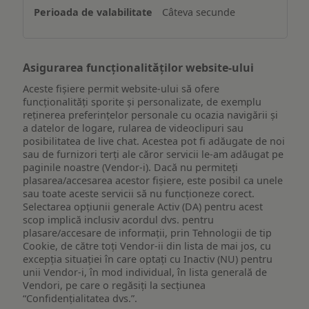
un
Câteva secunde
dispozitiv
Asigurarea funcționalităților website-ului
Aceste fișiere permit website-ului să ofere
funcționalități sporite și personalizate, de exemplu
reţinerea preferinţelor personale cu ocazia navigării și
a datelor de logare, rularea de videoclipuri sau
posibilitatea de live chat. Acestea pot fi adăugate de noi
sau de furnizori terți ale căror servicii le-am adăugat pe
paginile noastre (Vendor-i). Dacă nu permiteți
plasarea/accesarea acestor fișiere, este posibil ca unele
sau toate aceste servicii să nu funcționeze corect.
Selectarea opțiunii generale Activ (DA) pentru acest
scop implică inclusiv acordul dvs. pentru
plasare/accesare de informații, prin Tehnologii de tip
Cookie, de către toți Vendor-ii din lista de mai jos, cu
excepția situației în care optați cu Inactiv (NU) pentru
unii Vendor-i, în mod individual, în lista generală de
Vendori, pe care o regăsiți la secțiunea
“Confidențialitatea dvs.”.