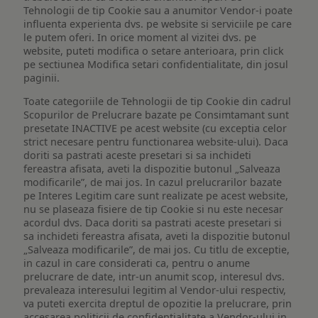
Tehnologii de tip Cookie sau a anumitor Vendor-i poate
influenta experienta dvs. pe website si serviciile pe care
le putem oferi. In orice moment al vizitei dvs. pe
website, puteti modifica o setare anterioara, prin click
pe sectiunea Modifica setari confidentialitate, din josul
paginii.
Toate categoriile de Tehnologii de tip Cookie din cadrul
Scopurilor de Prelucrare bazate pe Consimtamant sunt
presetate INACTIVE pe acest website (cu exceptia celor
strict necesare pentru functionarea website-ului). Daca
doriti sa pastrati aceste presetari si sa inchideti
fereastra afisata, aveti la dispozitie butonul „Salveaza
modificarile”, de mai jos. In cazul prelucrarilor bazate
pe Interes Legitim care sunt realizate pe acest website,
nu se plaseaza fisiere de tip Cookie si nu este necesar
acordul dvs. Daca doriti sa pastrati aceste presetari si
sa inchideti fereastra afisata, aveti la dispozitie butonul
„Salveaza modificarile”, de mai jos. Cu titlu de exceptie,
in cazul in care considerati ca, pentru o anume
prelucrare de date, intr-un anumit scop, interesul dvs.
prevaleaza interesului legitim al Vendor-ului respectiv,
va puteti exercita dreptul de opozitie la prelucrare, prin
accesarea politicii de confidentialitate a Vendor-ului in