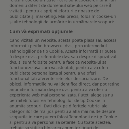
domeniu diferit de domeniul site-ului web pe care îl
vizitați - pentru a sprijini eforturile noastre de
publicitate și marketing. Mai precis, folosim cookie-uri
și alte tehnologii de urmărire în următoarele scopuri:
Cum vă exprimați opțiunile
Cand vizitati un website, acesta poate plasa sau accesa
informatii pe/din browserul dvs., prin intermediul
Tehnologiilor de tip Cookie. Aceste informatii ar putea
fi despre dvs., preferintele dvs. sau despre dispozitivul
dvs. si sunt folosite pentru a face ca website-ul sa
functioneze asa cum va asteptati, pentru a va oferi
publicitate personalizata si pentru a va oferi
functionalitati aferente retelelor de socializare. De
obicei, informatiile nu va identifica direct, dar pot retine
anumite informatii despre dvs. pentru a va oferi o
experienta web mai personalizata. Puteti alege sa nu
permiteti folosirea Tehnologiilor de tip Cookie in
anumite scopuri. Dati click pe diferitele rubrici ale
categoriilor de mai jos pentru a afla mai multe despre
scopurile in care putem folosi Tehnologii de tip Cookie
si pentru a va personaliza setarile. Cu toate acestea,
trebuie sa stiti ca blocarea anumitor tipuri de