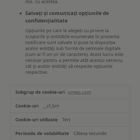
dvs. cu acestea.
Salvați și comunicați opțiunile de
confidențialitate
Opțiunile pe care le alegeți cu privire la
scopurile și entitățile enumerate în prezenta
notificare sunt salvate și puse la dispoziția
acelor entități sub formă de semnale digitale
(cum ar fi un șir de caractere). Acest lucru este
necesar pentru a permite atât acestui serviciu,
cât și acelor entități să respecte opțiunile
respective.
Asigurarea
vimeo.com
funcționalităților
website-
__cf_bm
ului
Terț
Câteva secunde