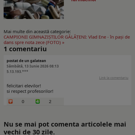
Mai multe din această categorie:
CAMPIONII GIMNAZIŞTILOR GĂLĂŢENI: Vlad Ene - în paşi de
dans spre nota zece (FOTO) »
1
comentariu
postat de un galatean
Sâmbătă, 13 Iunie 2026 08:13
5.13.193.***
Link la comentariu
felicitari elevilor!
si respect profesorilor!
0
2
Nu se mai pot comenta articolele mai
vechi de 30 zile.