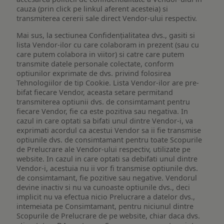
cauza (prin click pe linkul aferent acesteia) si
transmiterea cererii sale direct Vendor-ului respectiv.
Mai sus, la sectiunea Confidențialitatea dvs., gasiti si
lista Vendor-ilor cu care colaboram in prezent (sau cu
care putem colabora in viitor) si catre care putem
transmite datele personale colectate, conform
optiunilor exprimate de dvs. privind folosirea
Tehnologiilor de tip Cookie. Lista Vendor-ilor are pre-
bifat fiecare Vendor, aceasta setare permitand
transmiterea optiunii dvs. de consimtamant pentru
fiecare Vendor, fie ca este pozitiva sau negativa. In
cazul in care optati sa bifati unul dintre Vendor-i, va
exprimati acordul ca acestui Vendor sa ii fie transmise
optiunile dvs. de consimtamant pentru toate Scopurile
de Prelucrare ale Vendor-ului respectiv, utilizate pe
website. In cazul in care optati sa debifati unul dintre
Vendor-i, acestuia nu ii vor fi transmise optiunile dvs.
de consimtamant, fie pozitive sau negative. Vendorul
devine inactiv si nu va cunoaste optiunile dvs., deci
implicit nu va efectua nicio Prelucrare a datelor dvs.,
intemeiata pe Consimtamant, pentru niciunul dintre
Scopurile de Prelucrare de pe website, chiar daca dvs.