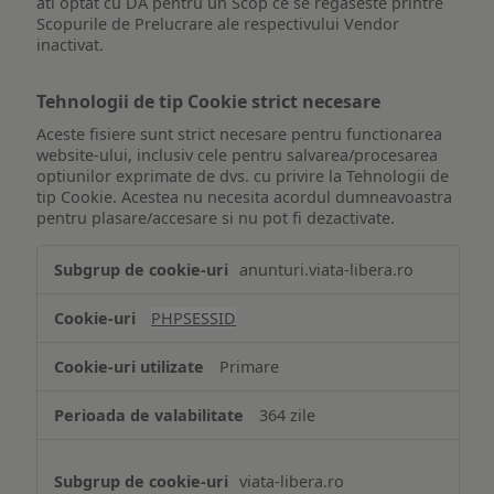
ati optat cu DA pentru un Scop ce se regaseste printre
Scopurile de Prelucrare ale respectivului Vendor
inactivat.
Tehnologii de tip Cookie strict necesare
Aceste fisiere sunt strict necesare pentru functionarea
website-ului, inclusiv cele pentru salvarea/procesarea
optiunilor exprimate de dvs. cu privire la Tehnologii de
tip Cookie. Acestea nu necesita acordul dumneavoastra
pentru plasare/accesare si nu pot fi dezactivate.
Tehnologii
anunturi.viata-libera.ro
de
tip
PHPSESSID
Cookie
strict
Primare
necesare
364 zile
viata-libera.ro