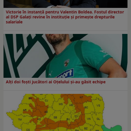
Victorie în instanță pentru Valentin Boldea. Fostul director
al DSP Galați revine în instituție și primește drepturile
salariale
Alți doi foști jucători ai Oțelului și-au găsit echipe