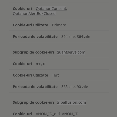
OptanonConsent
,
OptanonAlertBoxClosed
Primare
364 zile, 364 zile
quantserve.com
mc, d
Terț
365 zile, 90 zile
tribalfusion.com
ANON_ID_old, ANON_ID