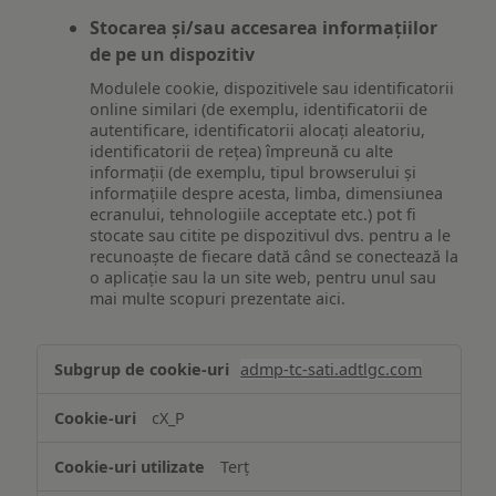
Stocarea și/sau accesarea informațiilor
de pe un dispozitiv
Modulele cookie, dispozitivele sau identificatorii
online similari (de exemplu, identificatorii de
autentificare, identificatorii alocați aleatoriu,
identificatorii de rețea) împreună cu alte
informații (de exemplu, tipul browserului și
informațiile despre acesta, limba, dimensiunea
ecranului, tehnologiile acceptate etc.) pot fi
stocate sau citite pe dispozitivul dvs. pentru a le
recunoaște de fiecare dată când se conectează la
o aplicație sau la un site web, pentru unul sau
mai multe scopuri prezentate aici.
Stocarea
admp-tc-sati.adtlgc.com
și/sau
accesarea
cX_P
informațiilor
de
Terț
pe