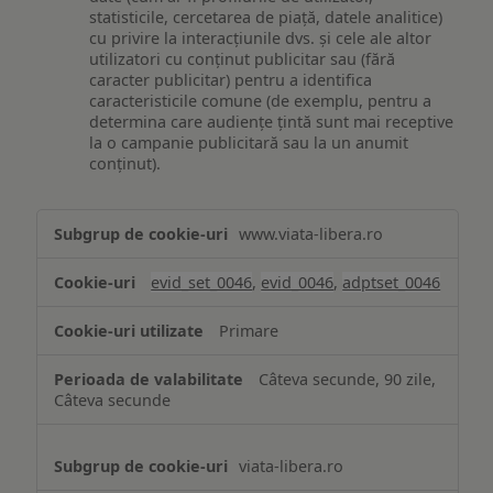
statisticile, cercetarea de piață, datele analitice)
cu privire la interacțiunile dvs. și cele ale altor
utilizatori cu conținut publicitar sau (fără
caracter publicitar) pentru a identifica
caracteristicile comune (de exemplu, pentru a
determina care audiențe țintă sunt mai receptive
la o campanie publicitară sau la un anumit
conținut).
Măsurare
www.viata-libera.ro
și
analiză
evid_set_0046
,
evid_0046
,
adptset_0046
Primare
Câteva secunde, 90 zile,
Câteva secunde
viata-libera.ro