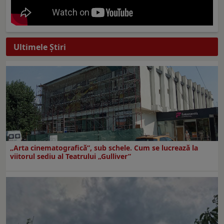
Ultimele Ştiri
„Arta cinematografică”, sub schele. Cum se lucrează la
viitorul sediu al Teatrului „Gulliver”