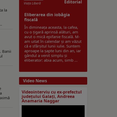
Editorial
Viaţa Liberă
ta la
Eliberarea din iobăgia
fiscală
..
În dimineața aceasta, la cafea,
cu o țigară aprinsă alături, am
avut o mică epifanie fiscală. M-
am uitat în calendar și am văzut
că e sfârșitul lunii iulie. Suntem
aproape la șapte luni din an, iar
. Banii
gândul a venit simplu și
ul
eliberator: abia acum, simb ...
Video News
e
Videointerviu cu ex-prefectul
ia
judeţului Galaţi, Andreea
maximă
Anamaria Naggar