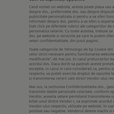
Cand vizitati un website, acesta poate plasa sau a
despre dvs., preferintele dvs. sau despre dispozit
publicitate personalizata si pentru a va oferi func
informatii despre dvs. pentru a va oferi o experi
Dati click pe diferitele rubrici ale categoriilor 
personaliza setarile. Cu toate acestea, trebuie s
dvs. pe website si serviciile pe care le putem ofer
setari confidentialitate, din josul paginii.
Toate categoriile de Tehnologii de tip Cookie di
celor strict necesare pentru functionarea website-u
modificarile”, de mai jos. In cazul prelucrarilor 
acordul dvs. Daca doriti sa pastrati aceste presetar
exceptie, in cazul in care considerati ca, pentru 
respectiv, va puteti exercita dreptul de opozitie l
si transmiterea cererii sale direct Vendor-ului res
Mai sus, la sectiunea Confidențialitatea dvs., gas
transmite datele personale colectate, conform opt
Vendor, aceasta setare permitand transmiterea opt
bifati unul dintre Vendor-i, va exprimati acordul
Vendor-ului respectiv, utilizate pe website. In caz
pozitive sau negative. Vendorul devine inactiv si 