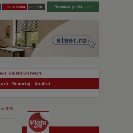
Gestionați preferințele
Publica Anunt
Anunturi
News
Bilă albă/Bilă neagră
tură
Reportaj
Analiză
eed RSS