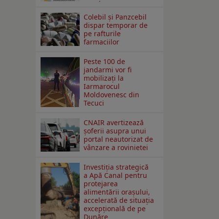
Colebil și Panzcebil
dispar temporar de
pe rafturile
farmaciilor
Peste 100 de
jandarmi vor fi
mobilizați la
Iarmarocul
Moldovenesc din
Tecuci
CNAIR avertizează
șoferii asupra unui
portal neautorizat de
vânzare a rovinietei
Investiția strategică
a Apă Canal pentru
protejarea
alimentării orașului,
accelerată de situația
excepțională de pe
Dunăre