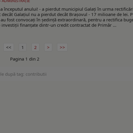
 - ADMINISTRAŢIE
 începutul anului! - a pierdut municipiul Galați în urma rectificări
ecât Galațiul nu a pierdut decât Brașovul - 17 milioane de lei. 
i au fost convocați în ședință extraordinară, pentru a rectifica bug
 investiții finanțate dintr-un credit contractat de Primăr ...
1
2
Pagina 1 din 2
le după tag: contributii