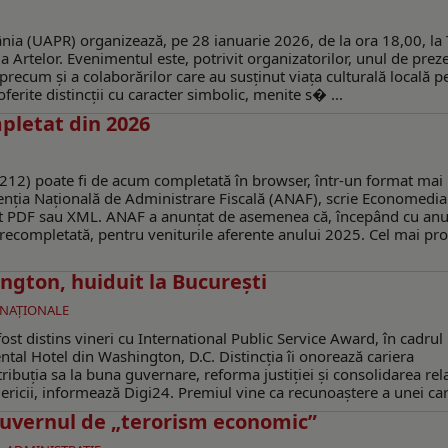
omânia (UAPR) organizează, pe 28 ianuarie 2026, de la ora 18,00, la 
 Artelor. Evenimentul este, potrivit organizatorilor, unul de prez
ei, precum și a colaborărilor care au susținut viața culturală locală p
oferite distincții cu caracter simbolic, menite s� ...
pletat din 2026
212) poate fi de acum completată în browser, într-un format mai
genția Națională de Administrare Fiscală (ANAF), scrie Economedi
t PDF sau XML. ANAF a anunțat de asemenea că, începând cu anu
 precompletată, pentru veniturile aferente anului 2025. Cel mai pr
ngton, huiduit la București
I NAŢIONALE
ost distins vineri cu International Public Service Award, în cadrul
ntal Hotel din Washington, D.C. Distincția îi onorează cariera
ibuția sa la buna guvernare, reforma justiției și consolidarea rela
ericii, informează Digi24. Premiul vine ca recunoaștere a unei cari
uvernul de „terorism economic”