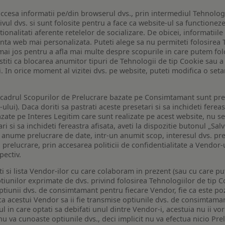
ccesa informatii pe/din browserul dvs., prin intermediul Tehnologii
ivul dvs. si sunt folosite pentru a face ca website-ul sa functionez
tionalitati aferente retelelor de socializare. De obicei, informatiile
enta web mai personalizata. Puteti alege sa nu permiteti folosirea 
de mai jos pentru a afla mai multe despre scopurile in care putem fo
a stiti ca blocarea anumitor tipuri de Tehnologii de tip Cookie sau
i. In orice moment al vizitei dvs. pe website, puteti modifica o set
n cadrul Scopurilor de Prelucrare bazate pe Consimtamant sunt pre
lui). Daca doriti sa pastrati aceste presetari si sa inchideti fereas
bazate pe Interes Legitim care sunt realizate pe acest website, nu s
i si sa inchideti fereastra afisata, aveti la dispozitie butonul „Sal
o anume prelucrare de date, intr-un anumit scop, interesul dvs. pre
a prelucrare, prin accesarea politicii de confidentialitate a Vendor-u
pectiv.
iti si lista Vendor-ilor cu care colaboram in prezent (sau cu care p
iunilor exprimate de dvs. privind folosirea Tehnologiilor de tip Co
iunii dvs. de consimtamant pentru fiecare Vendor, fie ca este pozit
 ca acestui Vendor sa ii fie transmise optiunile dvs. de consimtama
ul in care optati sa debifati unul dintre Vendor-i, acestuia nu ii v
nu va cunoaste optiunile dvs., deci implicit nu va efectua nicio Pre