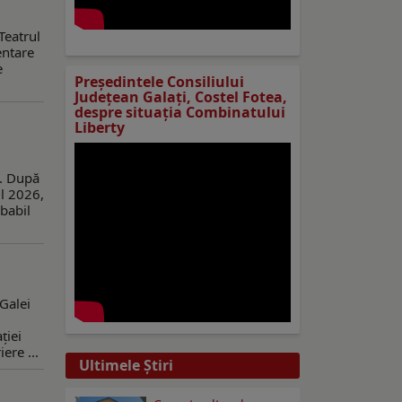
Teatrul
entare
e
Preşedintele Consiliului
Judeţean Galaţi, Costel Fotea,
despre situaţia Combinatului
Liberty
a. După
l 2026,
obabil
 Galei
ției
ere ...
Ultimele Ştiri