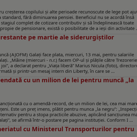
tru creșterea copilului și alte perioade recunoscute de lege pot aju
a standard, fără diminuarea pensiei. Beneficiul nu se acordă însă
 stagiul complet de cotizare contributiv și să îndeplinească toate
ropie de pensionare, există o posibilitate de a ieși din activitate .
restante pe martie ale siderurgiștilor
ă (AJOFM) Galați face plata, miercuri, 13 mai, pentru salariile
ați. „Mâine (miercuri - n.r.) facem OP-ul și plățile către Trezorerie
joi”, a declarat pentru „Viața liberă” Marius Nicula (foto), director
mată și printr-un mesaj intern din Liberty, în care se ...
mendată cu un milion de lei pentru muncă „la
t sancționată cu o amendă-record, de un milion de lei, cea mai mar
eni. Este un preț imens, plătit pentru munca „la negru”: „Inspecț
alternativ pentru a stopa practicile abuzive, aplicând sancțiunea 
ați”, se afirmă într-o postare pe pagina instituției. Conform I ...
neriatul cu Ministerul Transporturilor pentru