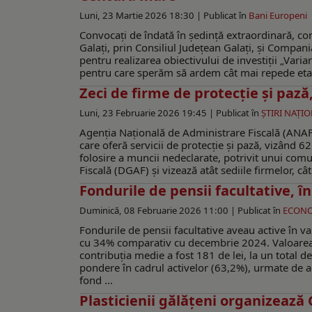
Luni, 23 Martie 2026 18:30 |
Publicat în
Bani Europeni
Convocați de îndată în ședință extraordinară, con
Galați, prin Consiliul Județean Galaţi, și Compan
pentru realizarea obiectivului de investiții „Varia
pentru care sperăm să ardem cât mai repede etape
Zeci de firme de protecţie şi pază
Luni, 23 Februarie 2026 19:45 |
Publicat în
ŞTIRI NAŢI
Agenția Națională de Administrare Fiscală (ANAF)
care oferă servicii de protecție și pază, vizând 62
folosire a muncii nedeclarate, potrivit unui comun
Fiscală (DGAF) și vizează atât sediile firmelor, cât
Fondurile de pensii facultative, î
Duminică, 08 Februarie 2026 11:00 |
Publicat în
ECON
Fondurile de pensii facultative aveau active în va
cu 34% comparativ cu decembrie 2024. Valoarea co
contribuția medie a fost 181 de lei, la un total d
pondere în cadrul activelor (63,2%), urmate de acț
fond ...
Plasticienii gălăţeni organizează 