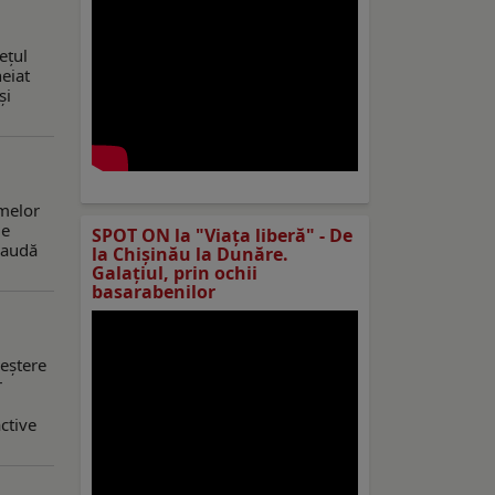
ețul
heiat
și
rmelor
de
SPOT ON la "Viaţa liberă" - De
fraudă
la Chișinău la Dunăre.
Galațiul, prin ochii
basarabenilor
reștere
r
active