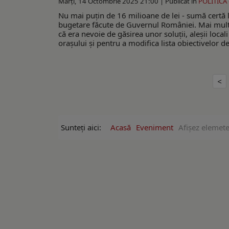
Marți, 14 Octombrie 2025 21:00 |
Publicat în
POLITICĂ
Nu mai puțin de 16 milioane de lei - sumă certă la
bugetare făcute de Guvernul României. Mai mult d
că era nevoie de găsirea unor soluții, aleșii local
orașului și pentru a modifica lista obiectivelor de
Sunteți aici:
Acasă
Eveniment
Afişez elemete