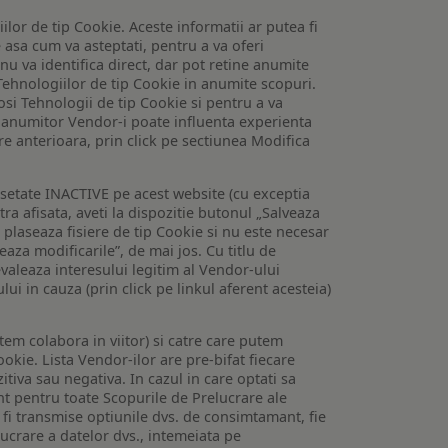
lor de tip Cookie. Aceste informatii ar putea fi
e asa cum va asteptati, pentru a va oferi
 nu va identifica direct, dar pot retine anumite
Tehnologiilor de tip Cookie in anumite scopuri.
losi Tehnologii de tip Cookie si pentru a va
 a anumitor Vendor-i poate influenta experienta
are anterioara, prin click pe sectiunea Modifica
setate INACTIVE pe acest website (cu exceptia
tra afisata, aveti la dispozitie butonul „Salveaza
e plaseaza fisiere de tip Cookie si nu este necesar
veaza modificarile”, de mai jos. Cu titlu de
valeaza interesului legitim al Vendor-ului
lui in cauza (prin click pe linkul aferent acesteia)
utem colabora in viitor) si catre care putem
okie. Lista Vendor-ilor are pre-bifat fiecare
iva sau negativa. In cazul in care optati sa
nt pentru toate Scopurile de Prelucrare ale
or fi transmise optiunile dvs. de consimtamant, fie
lucrare a datelor dvs., intemeiata pe