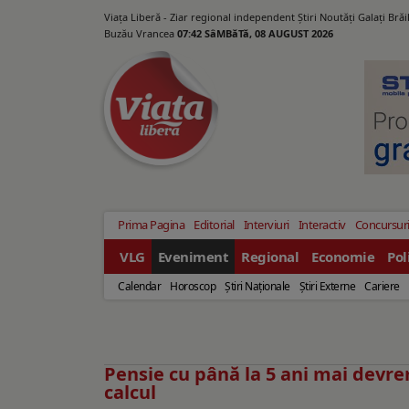
Viața Liberă - Ziar regional independent Știri Noutăți Galaţi Bră
Buzău Vrancea
07:42 SâMBăTă, 08 AUGUST 2026
Prima Pagina
Editorial
Interviuri
Interactiv
Concursur
VLG
Eveniment
Regional
Economie
Pol
Calendar
Horoscop
Ştiri Naţionale
Ştiri Externe
Cariere
Pensie cu până la 5 ani mai devre
calcul