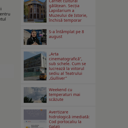
Carnet cultural
gălăţean. Secţia
i
Lapidarium a
Pentru
Muzeului de Istorie,
etul
închisă temporar
S-a întâmplat pe 8
august
„Arta
cinematografică”,
sub schele. Cum se
lucrează la viitorul
sediu al Teatrului
„Gulliver”
Weekend cu
temperaturi mai
scăzute
Avertizare
hidrologică imediată:
Cod portocaliu la
Galaţi