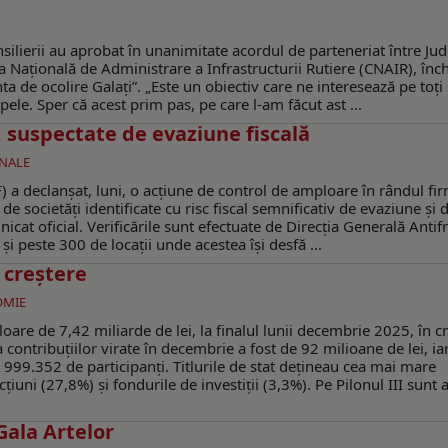
silierii au aprobat în unanimitate acordul de parteneriat între Jud
ia Națională de Administrare a Infrastructurii Rutiere (CNAIR), înc
nta de ocolire Galați”. „Este un obiectiv care ne interesează pe toți 
le. Sper că acest prim pas, pe care l-am făcut ast ...
, suspectate de evaziune fiscală
ONALE
 a declanșat, luni, o acțiune de control de amploare în rândul fi
 de societăți identificate cu risc fiscal semnificativ de evaziune și 
icat oficial. Verificările sunt efectuate de Direcția Generală Anti
 și peste 300 de locații unde acestea își desfă ...
n creștere
OMIE
loare de 7,42 miliarde de lei, la finalul lunii decembrie 2025, în c
ntribuțiilor virate în decembrie a fost de 92 milioane de lei, ia
e 999.352 de participanți. Titlurile de stat dețineau cea mai mare
iuni (27,8%) și fondurile de investiții (3,3%). Pe Pilonul III sunt 
Gala Artelor