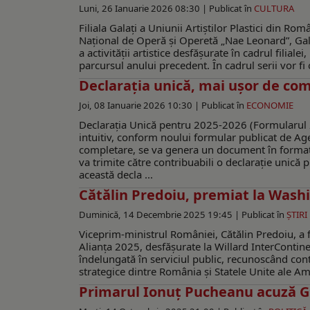
Luni, 26 Ianuarie 2026 08:30 |
Publicat în
CULTURA
Filiala Galaţi a Uniunii Artiştilor Plastici din R
Național de Operă și Operetă „Nae Leonard”, Gala
a activității artistice desfășurate în cadrul filial
parcursul anului precedent. În cadrul serii vor fi 
Declarația unică, mai ușor de com
Joi, 08 Ianuarie 2026 10:30 |
Publicat în
ECONOMIE
Declarația Unică pentru 2025-2026 (Formularul 
intuitiv, conform noului formular publicat de A
completare, se va genera un document în forma
va trimite către contribuabili o declarație unică
această decla ...
Cătălin Predoiu, premiat la Washi
Duminică, 14 Decembrie 2025 19:45 |
Publicat în
ŞTIR
Viceprim-ministrul României, Cătălin Predoiu, a f
Alianța 2025, desfășurate la Willard InterContine
îndelungată în serviciul public, recunoscând contr
strategice dintre România și Statele Unite ale Am
Primarul Ionuț Pucheanu acuză G