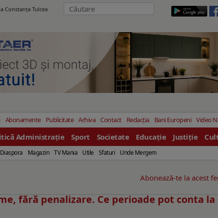
ila Constanţa Tulcea
i
Abonamente
Publicitate
Arhiva
Contact
Redacția
Bani Europeni
Video 
itică Administrație
Sport
Societate
Educație
Justiție
Cul
Diaspora
Magazin
TV Mania
Utile
Sfaturi
Unde Mergem
Abonează-te la acest f
me, fără penalizare. Ce perioade pot conta la