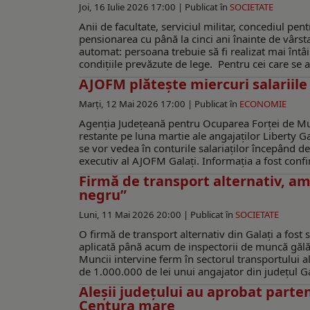
Joi, 16 Iulie 2026 17:00 |
Publicat în
SOCIETATE
Anii de facultate, serviciul militar, concediul pen
pensionarea cu până la cinci ani înainte de vârst
automat: persoana trebuie să fi realizat mai întâi
condițiile prevăzute de lege. Pentru cei care se ap
AJOFM plătește miercuri salariile 
Marți, 12 Mai 2026 17:00 |
Publicat în
ECONOMIE
Agenția Județeană pentru Ocuparea Forței de Munc
restante pe luna martie ale angajaților Liberty Gal
se vor vedea în conturile salariaților începând de 
executiv al AJOFM Galați. Informația a fost confir
Firmă de transport alternativ, a
negru”
Luni, 11 Mai 2026 20:00 |
Publicat în
SOCIETATE
O firmă de transport alternativ din Galați a fos
aplicată până acum de inspectorii de muncă gălăț
Muncii intervine ferm în sectorul transportului 
de 1.000.000 de lei unui angajator din județul Gal
Aleșii județului au aprobat parte
Centura mare