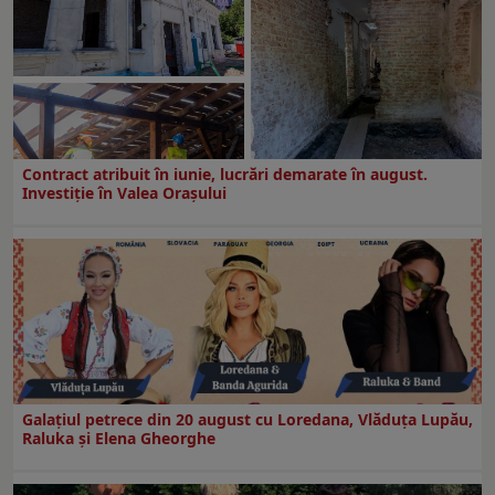
Contract atribuit în iunie, lucrări demarate în august.
Investiţie în Valea Oraşului
Galaţiul petrece din 20 august cu Loredana, Vlăduța Lupău,
Raluka și Elena Gheorghe