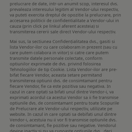
prelucrare de date, intr-un anumit scop, interesul dvs.
prevaleaza interesului legitim al Vendor-ului respectiv,
va puteti exercita dreptul de opozitie la prelucrare, prin
accesarea politicii de confidentialitate a Vendor-ului in
cauza (prin click pe linkul aferent acesteia) si
transmiterea cererii sale direct Vendor-ului respectiv.
Mai sus, la sectiunea Confidențialitatea dvs., gasiti si
lista Vendor-ilor cu care colaboram in prezent (sau cu
care putem colabora in viitor) si catre care putem
transmite datele personale colectate, conform
optiunilor exprimate de dvs. privind folosirea
Tehnologiilor de tip Cookie. Lista Vendor-ilor are pre-
bifat fiecare Vendor, aceasta setare permitand
transmiterea optiunii dvs. de consimtamant pentru
fiecare Vendor, fie ca este pozitiva sau negativa. In
cazul in care optati sa bifati unul dintre Vendor-i, va
exprimati acordul ca acestui Vendor sa ii fie transmise
optiunile dvs. de consimtamant pentru toate Scopurile
de Prelucrare ale Vendor-ului respectiv, utilizate pe
website. In cazul in care optati sa debifati unul dintre
Vendor-i, acestuia nu ii vor fi transmise optiunile dvs.
de consimtamant, fie pozitive sau negative. Vendorul
devine inactiv si nu va cunoaste optiunile dvs., deci