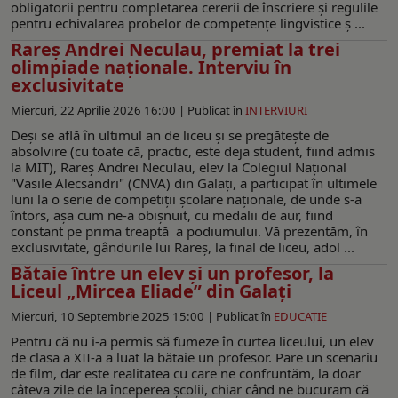
obligatorii pentru completarea cererii de înscriere și regulile
pentru echivalarea probelor de competențe lingvistice ș ...
Rareș Andrei Neculau, premiat la trei
olimpiade naționale. Interviu în
exclusivitate
Miercuri, 22 Aprilie 2026 16:00 |
Publicat în
INTERVIURI
Deși se află în ultimul an de liceu și se pregătește de
absolvire (cu toate că, practic, este deja student, fiind admis
la MIT), Rareș Andrei Neculau, elev la Colegiul Naţional
"Vasile Alecsandri" (CNVA) din Galați, a participat în ultimele
luni la o serie de competiții școlare naționale, de unde s-a
întors, așa cum ne-a obișnuit, cu medalii de aur, fiind
constant pe prima treaptă a podiumului. Vă prezentăm, în
exclusivitate, gândurile lui Rareș, la final de liceu, adol ...
Bătaie între un elev și un profesor, la
Liceul „Mircea Eliade” din Galați
Miercuri, 10 Septembrie 2025 15:00 |
Publicat în
EDUCAŢIE
Pentru că nu i-a permis să fumeze în curtea liceului, un elev
de clasa a XII-a a luat la bătaie un profesor. Pare un scenariu
de film, dar este realitatea cu care ne confruntăm, la doar
câteva zile de la începerea şcolii, chiar când ne bucuram că