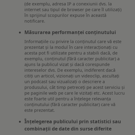
(de exemplu, adresa IP a conexiunii dvs. la
internet sau tipul de browser pe care îl utilizați)
în sprijinul scopurilor expuse în această
notificare.
Măsurarea performanței conținutului
Informațiile cu privire la conținutul care vă este
prezentat și la modul în care interacționați cu
acesta pot fi utilizate pentru a stabili dacă, de
exemplu, conținutul (fără caracter publicitar) a
ajuns la publicul vizat și dacă corespunde
intereselor dvs. De exemplu, indiferent dacă
citiți un articol, vizionați un videoclip, ascultați
un podcast sau vizualizați o descriere a
produsului, cât timp petreceți pe acest serviciu și
pe paginile web pe care le vizitați etc. Acest lucru
este foarte util pentru a înțelege relevanța
conținutului (fără caracter publicitar) care vă
este prezentat.
Înțelegerea publicului prin statistici sau
combinații de date din surse diferite