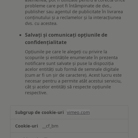
probleme care pot fi întâmpinate de dvs.,
publisher sau agentul de publicitate în livrarea
conținutului și a reclamelor și la interacțiunea
dvs. cu acestea.
Salvați și comunicați opțiunile de
confidențialitate
Opțiunile pe care le alegeți cu privire la
scopurile și entitățile enumerate în prezenta
notificare sunt salvate și puse la dispoziția
acelor entități sub formă de semnale digitale
(cum ar fi un șir de caractere). Acest lucru este
necesar pentru a permite atât acestui serviciu,
cât și acelor entități să respecte opțiunile
respective.
Asigurarea
vimeo.com
funcționalităților
website-
__cf_bm
ului