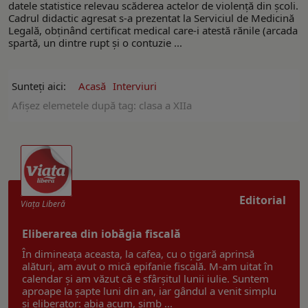
datele statistice relevau scăderea actelor de violenţă din şcoli.
Cadrul didactic agresat s-a prezentat la Serviciul de Medicină
Legală, obţinând certificat medical care-i atestă rănile (arcada
spartă, un dintre rupt şi o contuzie ...
Sunteți aici:
Acasă
Interviuri
Afişez elemetele după tag: clasa a XIIa
Editorial
Viaţa Liberă
Eliberarea din iobăgia fiscală
În dimineața aceasta, la cafea, cu o țigară aprinsă
alături, am avut o mică epifanie fiscală. M-am uitat în
calendar și am văzut că e sfârșitul lunii iulie. Suntem
aproape la șapte luni din an, iar gândul a venit simplu
și eliberator: abia acum, simb ...