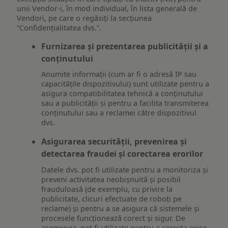
unii Vendor-i, în mod individual, în lista generală de
Vendori, pe care o regăsiți la secțiunea
“Confidențialitatea dvs.”.
Furnizarea și prezentarea publicității și a
conținutului
Anumite informații (cum ar fi o adresă IP sau
capacitățile dispozitivului) sunt utilizate pentru a
asigura compatibilitatea tehnică a conținutului
sau a publicității și pentru a facilita transmiterea
conținutului sau a reclamei către dispozitivul
dvs.
Asigurarea securității, prevenirea și
detectarea fraudei și corectarea erorilor
Datele dvs. pot fi utilizate pentru a monitoriza și
preveni activitatea neobișnuită și posibil
frauduloasă (de exemplu, cu privire la
publicitate, clicuri efectuate de roboți pe
reclame) și pentru a se asigura că sistemele și
procesele funcționează corect și sigur. De
asemenea, pot fi utilizate pentru a corecta orice