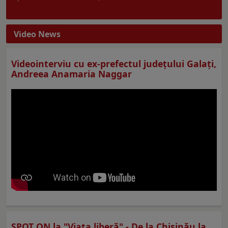
Video News
Videointerviu cu ex-prefectul judeţului Galaţi,
Andreea Anamaria Naggar
SPOT ON la "Viaţa liberă" - De la Chișinău la