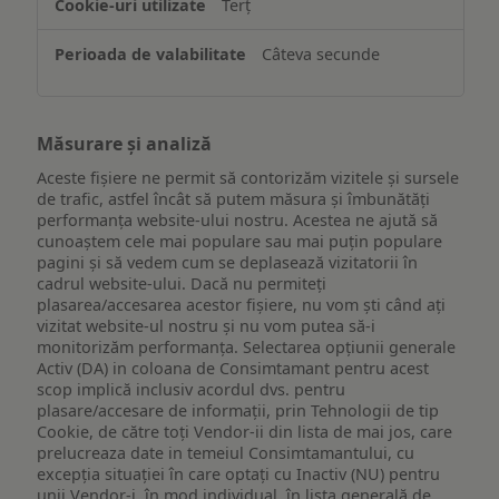
Terț
Câteva secunde
Măsurare și analiză
Aceste fișiere ne permit să contorizăm vizitele și sursele
de trafic, astfel încât să putem măsura și îmbunătăți
performanța website-ului nostru. Acestea ne ajută să
cunoaștem cele mai populare sau mai puțin populare
pagini și să vedem cum se deplasează vizitatorii în
cadrul website-ului. Dacă nu permiteți
plasarea/accesarea acestor fișiere, nu vom ști când ați
vizitat website-ul nostru și nu vom putea să-i
monitorizăm performanța. Selectarea opțiunii generale
Activ (DA) in coloana de Consimtamant pentru acest
scop implică inclusiv acordul dvs. pentru
plasare/accesare de informații, prin Tehnologii de tip
Cookie, de către toți Vendor-ii din lista de mai jos, care
prelucreaza date in temeiul Consimtamantului, cu
excepția situației în care optați cu Inactiv (NU) pentru
unii Vendor-i, în mod individual, în lista generală de