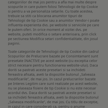
categoriilor de mai jos pentru a afla mai multe despre
scopurile in care putem folosi Tehnologii de tip Cookie
si pentru a va personaliza setarile. Cu toate acestea,
trebuie sa stiti ca blocarea anumitor tipuri de
Tehnologii de tip Cookie sau a anumitor Vendor-i poate
influenta experienta dvs. pe website si serviciile pe care
le putem oferi. In orice moment al vizitei dvs. pe
website, puteti modifica o setare anterioara, prin click
pe sectiunea Modifica setari confidentialitate, din josul
paginii.
Toate categoriile de Tehnologii de tip Cookie din cadrul
Scopurilor de Prelucrare bazate pe Consimtamant sunt
presetate INACTIVE pe acest website (cu exceptia celor
strict necesare pentru functionarea website-ului). Daca
doriti sa pastrati aceste presetari si sa inchideti
fereastra afisata, aveti la dispozitie butonul „Salveaza
modificarile”, de mai jos. In cazul prelucrarilor bazate
pe Interes Legitim care sunt realizate pe acest website,
nu se plaseaza fisiere de tip Cookie si nu este necesar
acordul dvs. Daca doriti sa pastrati aceste presetari si
sa inchideti fereastra afisata, aveti la dispozitie butonul
„Salveaza modificarile”, de mai jos. Cu titlu de exceptie,
in cazul in care considerati ca, pentru o anume