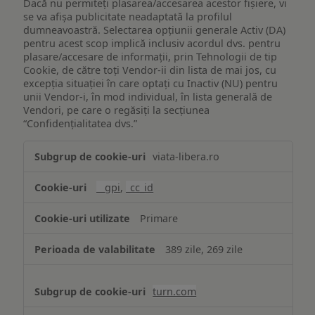
Dacă nu permiteți plasarea/accesarea acestor fișiere, vi
se va afișa publicitate neadaptată la profilul
dumneavoastră. Selectarea opțiunii generale Activ (DA)
pentru acest scop implică inclusiv acordul dvs. pentru
plasare/accesare de informații, prin Tehnologii de tip
Cookie, de către toți Vendor-ii din lista de mai jos, cu
excepția situației în care optați cu Inactiv (NU) pentru
unii Vendor-i, în mod individual, în lista generală de
Vendori, pe care o regăsiți la secțiunea
“Confidențialitatea dvs.”
Publicitate
viata-libera.ro
țintită
(targetată)
__gpi
,
_cc_id
Primare
389 zile, 269 zile
turn.com