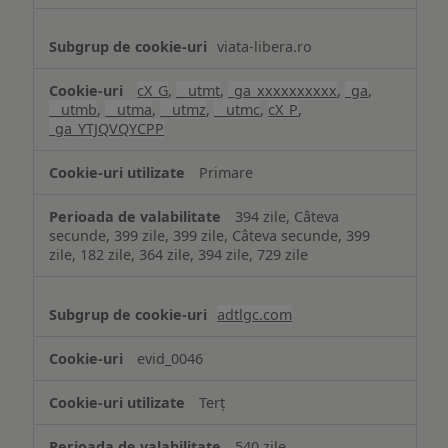
viata-libera.ro
cX_G
,
__utmt
,
_ga_xxxxxxxxxx
,
_ga
,
__utmb
,
__utma
,
__utmz
,
__utmc
,
cX_P
,
_ga_YTJQVQYCPP
Primare
394 zile, Câteva
secunde, 399 zile, 399 zile, Câteva secunde, 399
zile, 182 zile, 364 zile, 394 zile, 729 zile
adtlgc.com
evid_0046
Terț
540 zile