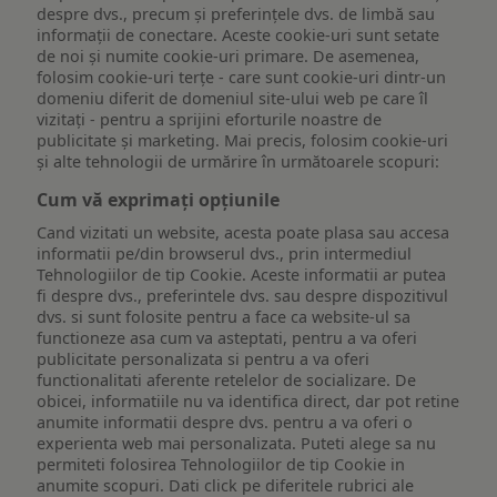
despre dvs., precum și preferințele dvs. de limbă sau
informații de conectare. Aceste cookie-uri sunt setate
de noi și numite cookie-uri primare. De asemenea,
folosim cookie-uri terțe - care sunt cookie-uri dintr-un
domeniu diferit de domeniul site-ului web pe care îl
vizitați - pentru a sprijini eforturile noastre de
publicitate și marketing. Mai precis, folosim cookie-uri
și alte tehnologii de urmărire în următoarele scopuri:
Cum vă exprimați opțiunile
Cand vizitati un website, acesta poate plasa sau accesa
informatii pe/din browserul dvs., prin intermediul
Tehnologiilor de tip Cookie. Aceste informatii ar putea
fi despre dvs., preferintele dvs. sau despre dispozitivul
dvs. si sunt folosite pentru a face ca website-ul sa
functioneze asa cum va asteptati, pentru a va oferi
publicitate personalizata si pentru a va oferi
functionalitati aferente retelelor de socializare. De
obicei, informatiile nu va identifica direct, dar pot retine
anumite informatii despre dvs. pentru a va oferi o
experienta web mai personalizata. Puteti alege sa nu
permiteti folosirea Tehnologiilor de tip Cookie in
anumite scopuri. Dati click pe diferitele rubrici ale