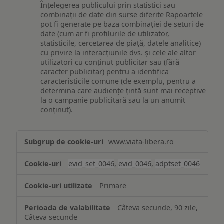
Înțelegerea publicului prin statistici sau
combinații de date din surse diferite Rapoartele
pot fi generate pe baza combinației de seturi de
date (cum ar fi profilurile de utilizator,
statisticile, cercetarea de piață, datele analitice)
cu privire la interacțiunile dvs. și cele ale altor
utilizatori cu conținut publicitar sau (fără
caracter publicitar) pentru a identifica
caracteristicile comune (de exemplu, pentru a
determina care audiențe țintă sunt mai receptive
la o campanie publicitară sau la un anumit
conținut).
Măsurare
www.viata-libera.ro
și
analiză
evid_set_0046
,
evid_0046
,
adptset_0046
Primare
Câteva secunde, 90 zile,
Câteva secunde