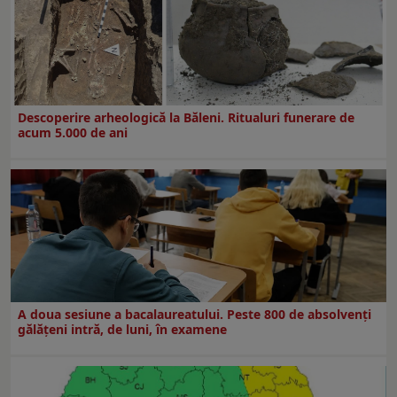
Descoperire arheologică la Băleni. Ritualuri funerare de
acum 5.000 de ani
A doua sesiune a bacalaureatului. Peste 800 de absolvenţi
gălăţeni intră, de luni, în examene