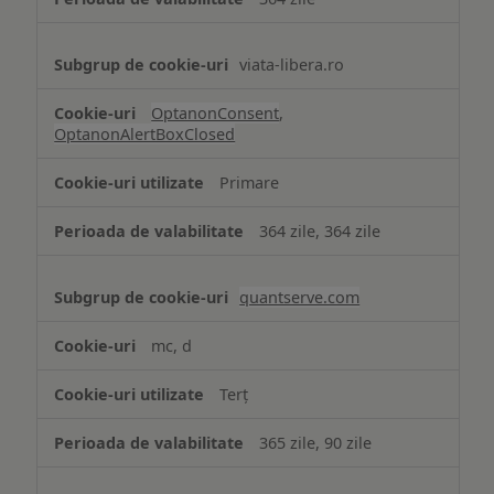
viata-libera.ro
OptanonConsent
,
OptanonAlertBoxClosed
Primare
364 zile, 364 zile
quantserve.com
mc, d
Terț
365 zile, 90 zile