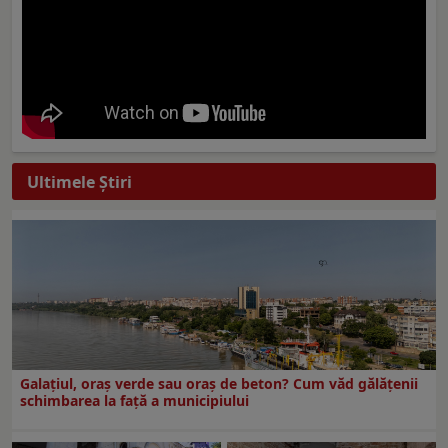
Ultimele Ştiri
Galațiul, oraș verde sau oraș de beton? Cum văd gălățenii
schimbarea la față a municipiului