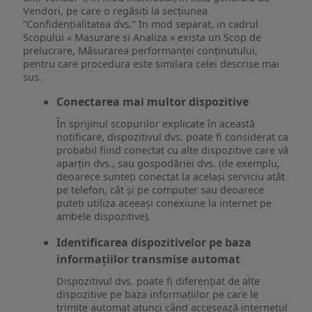
Vendori, pe care o regăsiți la secțiunea
“Confidențialitatea dvs.” In mod separat, in cadrul
Scopului « Masurare si Analiza » exista un Scop de
prelucrare, Măsurarea performanței conținutului,
pentru care procedura este similara celei descrise mai
sus.
Conectarea mai multor dispozitive
În sprijinul scopurilor explicate în această
notificare, dispozitivul dvs. poate fi considerat ca
probabil fiind conectat cu alte dispozitive care vă
aparțin dvs., sau gospodăriei dvs. (de exemplu,
deoarece sunteți conectat la același serviciu atât
pe telefon, cât și pe computer sau deoarece
puteți utiliza aceeași conexiune la internet pe
ambele dispozitive).
Identificarea dispozitivelor pe baza
informațiilor transmise automat
Dispozitivul dvs. poate fi diferențiat de alte
dispozitive pe baza informațiilor pe care le
trimite automat atunci când accesează internetul