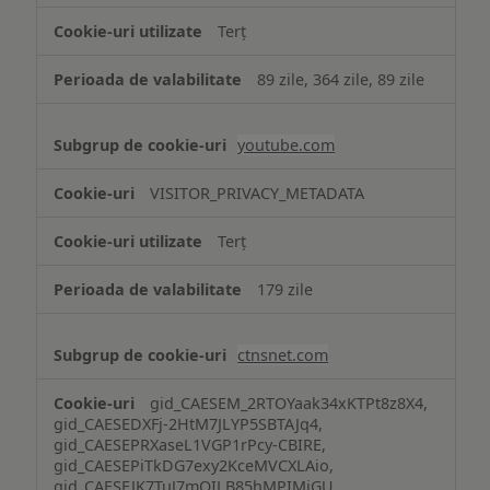
Terț
89 zile, 364 zile, 89 zile
youtube.com
VISITOR_PRIVACY_METADATA
Terț
179 zile
ctnsnet.com
gid_CAESEM_2RTOYaak34xKTPt8z8X4,
gid_CAESEDXFj-2HtM7JLYP5SBTAJq4,
gid_CAESEPRXaseL1VGP1rPcy-CBIRE,
gid_CAESEPiTkDG7exy2KceMVCXLAio,
gid_CAESEJK7TuJ7mQILB85hMPIMiGU,