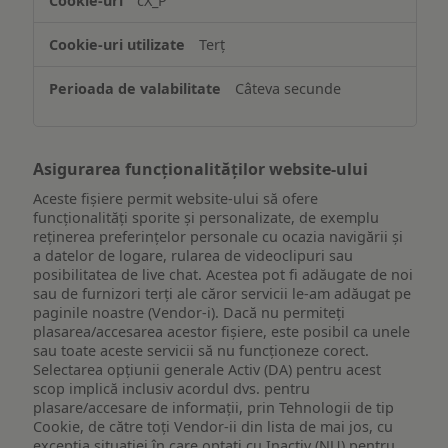
cX_P
informațiilor
de
Terț
pe
un
Câteva secunde
dispozitiv
Asigurarea funcționalităților website-ului
Aceste fișiere permit website-ului să ofere
funcționalități sporite și personalizate, de exemplu
reţinerea preferinţelor personale cu ocazia navigării și
a datelor de logare, rularea de videoclipuri sau
posibilitatea de live chat. Acestea pot fi adăugate de noi
sau de furnizori terți ale căror servicii le-am adăugat pe
paginile noastre (Vendor-i). Dacă nu permiteți
plasarea/accesarea acestor fișiere, este posibil ca unele
sau toate aceste servicii să nu funcționeze corect.
Selectarea opțiunii generale Activ (DA) pentru acest
scop implică inclusiv acordul dvs. pentru
plasare/accesare de informații, prin Tehnologii de tip
Cookie, de către toți Vendor-ii din lista de mai jos, cu
excepția situației în care optați cu Inactiv (NU) pentru