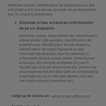
Modulele cookie, identificatorii de dispozitive sau alte
informații pot fi stocate sau accesate de pe dispozitivul
dvs. în scopurile prezentate.
Stocarea și/sau accesarea informațiilor
de pe un dispozitiv
Modulele cookie, dispozitivele sau identificatorii
online similari (de exemplu, identificatorii de
autentificare, identificatorii alocați aleatoriu,
identificatorii de rețea) împreună cu alte
informații (de exemplu, tipul browserului și
informațiile despre acesta, limba, dimensiunea
ecranului, tehnologiile acceptate etc.) pot fi
stocate sau citite pe dispozitivul dvs. pentru a le
recunoaște de fiecare dată când se conectează la
o aplicație sau la un site web, pentru unul sau
mai multe scopuri prezentate aici.
Stocarea
admp-tc-sati.adtlgc.com
și/sau
accesarea