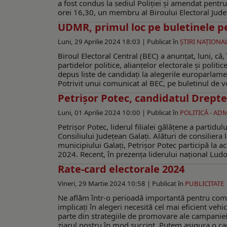
a fost condus la sediul Poliției și amendat pentru 
orei 16,30, un membru al Biroului Electoral Județ
UDMR, primul loc pe buletinele 
Luni, 29 Aprilie 2024 18:03 |
Publicat în
ŞTIRI NAŢIONA
Biroul Electoral Central (BEC) a anunțat, luni, că, 
partidelor politice, alianțelor electorale şi polit
depus liste de candidați la alegerile europarlam
Potrivit unui comunicat al BEC, pe buletinul de 
Petrişor Potec, candidatul Dreptei
Luni, 01 Aprilie 2024 10:00 |
Publicat în
POLITICĂ - AD
Petrişor Potec, liderul filialei gălăţene a partidu
Consiliului Judeţean Galaţi. Alături de consiliera
municipiului Galaţi, Petrişor Potec participă la a
2024. Recent, în prezenţa liderului naţional Ludov
Rate-card electorale 2024
Vineri, 29 Martie 2024 10:58 |
Publicat în
PUBLICITATE
Ne aflăm într-o perioadă importantă pentru comun
implicați în alegeri necesită cel mai eficient ve
parte din strategiile de promovare ale campanie
ziarul nostru în mod succint. Putem asigura o cam