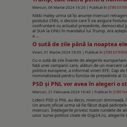
Miercuri, 06 Martie 2024 16:20 |
Publicat în
ŞTIRI EXTE
Nikki Haley urma să îşi anunţe miercuri retragere
postului CNN, o decizie care îi va asigura fostu
confruntare cu actualul preşedinte, democratul J
al SUA la ONU în mandatul lui Trump, era aşteptat
a ...
O sută de zile până la noaptea e
Vineri, 01 Martie 2024 18:05 |
Publicat în
ŞTIRI EXTERN
Cu o sută de zile înainte de alegerile europarlame
faţă unei campanii care, alături de un marcant car
politice europene, a informat vineri EFE. Cap de l
nominalizează pentru funcţia de preşedinte al Comi
PSD și PNL vor avea în alegeri o 
Miercuri, 21 Februarie 2024 19:40 |
Publicat în
ŞTIRI N
Liderii PSD și PNL au decis, miercuri dimineață, 
Un anunț oficial urma să fie făcut după ședințele
miercuri. Înțelegerile privesc toate rundele de al
unor surse politice citate de Digi24.ro, alegerile