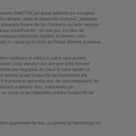
setate INACTIVE pe acest website (cu exceptia
tra afisata, aveti la dispozitie butonul „Salveaza
e plaseaza fisiere de tip Cookie si nu este necesar
veaza modificarile”, de mai jos. Cu titlu de
valeaza interesului legitim al Vendor-ului
lui in cauza (prin click pe linkul aferent acesteia)
utem colabora in viitor) si catre care putem
okie. Lista Vendor-ilor are pre-bifat fiecare
iva sau negativa. In cazul in care optati sa
nt pentru toate Scopurile de Prelucrare ale
or fi transmise optiunile dvs. de consimtamant, fie
lucrare a datelor dvs., intemeiata pe
 un Scop ce se regaseste printre Scopurile de
ilor exprimate de dvs. cu privire la Tehnologii de