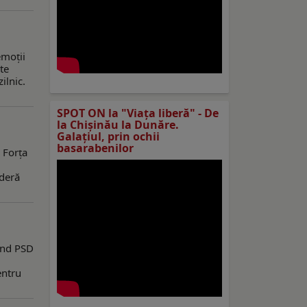
emoţii
te
ilnic.
SPOT ON la "Viaţa liberă" - De
la Chișinău la Dunăre.
Galațiul, prin ochii
basarabenilor
 Forţa
ideră
când PSD
entru