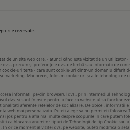
pturile rezervate.
zat de un site web care, - atunci când este vizitat de un utilizator -
 dvs., precum și preferințele dvs. de limbă sau informații de conec
ookie-uri terțe - care sunt cookie-uri dintr-un domeniu diferit de 
e și marketing. Mai precis, folosim cookie-uri și alte tehnologii de
ccesa informatii pe/din browserul dvs., prin intermediul Tehnologii
ivul dvs. si sunt folosite pentru a face ca website-ul sa functionez
tionalitati aferente retelelor de socializare. De obicei, informatiile
enta web mai personalizata. Puteti alege sa nu permiteti folosirea 
de mai jos pentru a afla mai multe despre scopurile in care putem fo
a stiti ca blocarea anumitor tipuri de Tehnologii de tip Cookie sau
i. In orice moment al vizitei dvs. pe website, puteti modifica o set