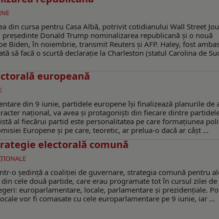
RNE
a din cursa pentru Casa Albă, potrivit cotidianului Wall Street Jou
lui preşedinte Donald Trump nominalizarea republicană şi o nouă
oe Biden, în noiembrie, transmit Reuters şi AFP. Haley, fost amba
ă să facă o scurtă declaraţie la Charleston (statul Carolina de S
lectorală europeană
E
ntare din 9 iunie, partidele europene îşi finalizează planurile de 
acter naţional, va avea şi protagonişti din fiecare dintre partidel
istă al fiecărui partid este personalitatea pe care formaţiunea poli
siei Europene şi pe care, teoretic, ar prelua-o dacă ar câşt ...
strategie electorală comună
AŢIONALE
într-o ședință a coaliției de guvernare, strategia comună pentru al
 din cele două partide, care erau programate tot în cursul zilei de
egeri: europarlamentare, locale, parlamentare și prezidențiale. Pot
 locale vor fi comasate cu cele europarlamentare pe 9 iunie, iar ...