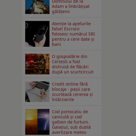
Domnului de la
Adam a îmbrățișat
gălățenii
Atenție la apelurile
false! Escrocii
folosesc numărul SRI
pentru a cere date și
bani
O gospodărie din
Cerțești a fost
distrusă de flăcări
după un scurtcircuit
Credit online fără
blocaje - pașii care
scurtează cererea și
întârzierile
Cod portocaliu de
caniculă și cod
galben de furtuni.
Galațiul, sub dublă
avertizare meteo