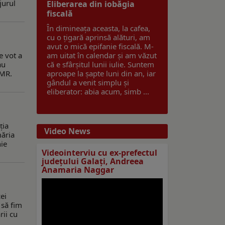
jurul
Eliberarea din iobăgia
fiscală
În dimineața aceasta, la cafea,
cu o țigară aprinsă alături, am
avut o mică epifanie fiscală. M-
e vot a
am uitat în calendar și am văzut
au
că e sfârșitul lunii iulie. Suntem
DMR.
aproape la șapte luni din an, iar
gândul a venit simplu și
eliberator: abia acum, simb ...
ţia
Video News
măria
nie
Videointerviu cu ex-prefectul
judeţului Galaţi, Andreea
Anamaria Naggar
ei
 să fim
rii cu
.