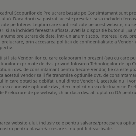
n cadrul Scopurilor de Prelucrare bazate pe Consimtamant sunt pre
lui). Daca doriti sa pastrati aceste presetari si sa inchideti fereas
bazate pe Interes Legitim care sunt realizate pe acest website, nu s
i si sa inchideti fereastra afisata, aveti la dispozitie butonul „Sal
o anume prelucrare de date, intr-un anumit scop, interesul dvs. pre
a prelucrare, prin accesarea politicii de confidentialitate a Vendor-u
pectiv.
iti si lista Vendor-ilor cu care colaboram in prezent (sau cu care p
iunilor exprimate de dvs. privind folosirea Tehnologiilor de tip Co
iunii dvs. de consimtamant pentru fiecare Vendor, fie ca este pozit
 ca acestui Vendor sa ii fie transmise optiunile dvs. de consimtama
ul in care optati sa debifati unul dintre Vendor-i, acestuia nu ii v
nu va cunoaste optiunile dvs., deci implicit nu va efectua nicio Pre
e Prelucrare de pe website, chiar daca dvs. ati optat cu DA pentru
narea website-ului, inclusiv cele pentru salvarea/procesarea optiun
astra pentru plasare/accesare si nu pot fi dezactivate.