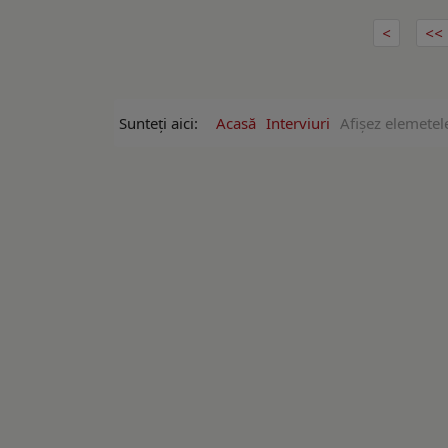
Sunteți aici:
Acasă
Interviuri
Afişez elemetel