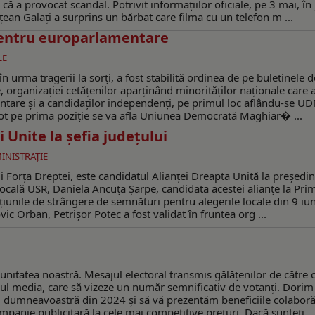
că a provocat scandal. Potrivit informațiilor oficiale, pe 3 mai, în 
ean Galați a surprins un bărbat care filma cu un telefon m ...
pentru europarlamentare
LE
în urma tragerii la sorți, a fost stabilită ordinea de pe buletinele d
ice, organizației cetățenilor aparținând minorităților naționale care 
entare şi a candidaților independenți, pe primul loc aflându-se U
vot pe prima poziție se va afla Uniunea Democrată Maghiar� ...
 Unite la şefia judeţului
MINISTRAŢIE
lui Forţa Dreptei, este candidatul Alianţei Dreapta Unită la preşedin
 locală USR, Daniela Ancuţa Şarpe, candidata acestei alianţe la Pri
cţiunile de strângere de semnături pentru alegerile locale din 9 iu
ic Orban, Petrişor Potec a fost validat în fruntea org ...
itatea noastră. Mesajul electoral transmis gălăţenilor de către c
hicul media, care să vizeze un număr semnificativ de votanți. Dorim
i dumneavoastră din 2024 și să vă prezentăm beneficiile colaboră
panie publicitară la cele mai competitive prețuri. Dacă sunteți ..