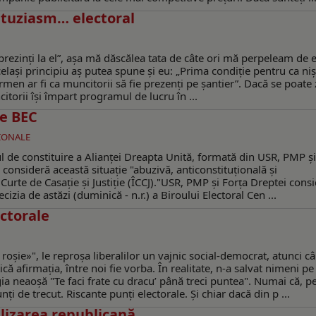
ntuziasm… electoral
prezinţi la el”, aşa mă dăscălea tata de câte ori mă perpeleam de 
laşi principiu aş putea spune şi eu: „Prima condiţie pentru ca niş
ermen ar fi ca muncitorii să fie prezenţi pe şantier”. Dacă se poate z
torii îşi împart programul de lucru în ...
de BEC
ŢIONALE
ul de constituire a Alianţei Dreapta Unită, formată din USR, PMP şi
e consideră această situație "abuzivă, anticonstituțională și
 Curte de Casație și Justiție (ÎCCJ)."USR, PMP și Forța Dreptei cons
izia de astăzi (duminică - n.r.) a Biroului Electoral Cen ...
ectorale
roșie»", le reproșa liberalilor un vajnic social-democrat, atunci 
ă afirmația, între noi fie vorba. În realitate, n-a salvat nimeni pe
ia neaoșă "Te faci frate cu dracu’ până treci puntea". Numai că, p
i de trecut. Riscante punți electorale. Și chiar dacă din p ...
lizarea republicană