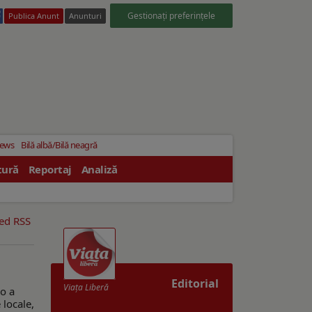
Gestionați preferințele
Publica Anunt
Anunturi
News
Bilă albă/Bilă neagră
tură
Reportaj
Analiză
eed RSS
Editorial
Viaţa Liberă
lo a
 locale,