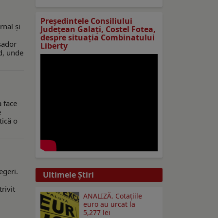
Preşedintele Consiliului
rnal şi
Judeţean Galaţi, Costel Fotea,
despre situaţia Combinatului
sador
Liberty
ud, unde
a face
e
tică o
egeri.
Ultimele Ştiri
rivit
ANALIZĂ. Cotațiile
euro au urcat la
5,277 lei