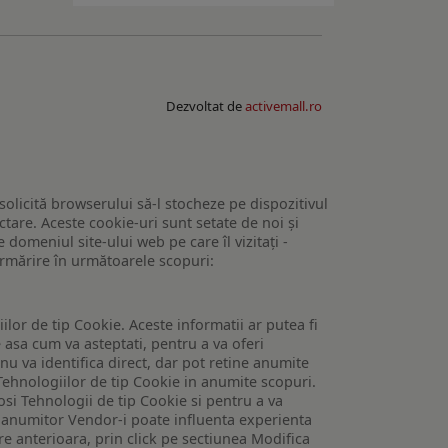
Dezvoltat de
activemall.ro
 solicită browserului să-l stocheze pe dispozitivul
tare. Aceste cookie-uri sunt setate de noi și
domeniul site-ului web pe care îl vizitați -
 urmărire în următoarele scopuri:
lor de tip Cookie. Aceste informatii ar putea fi
e asa cum va asteptati, pentru a va oferi
 nu va identifica direct, dar pot retine anumite
Tehnologiilor de tip Cookie in anumite scopuri.
losi Tehnologii de tip Cookie si pentru a va
 a anumitor Vendor-i poate influenta experienta
are anterioara, prin click pe sectiunea Modifica