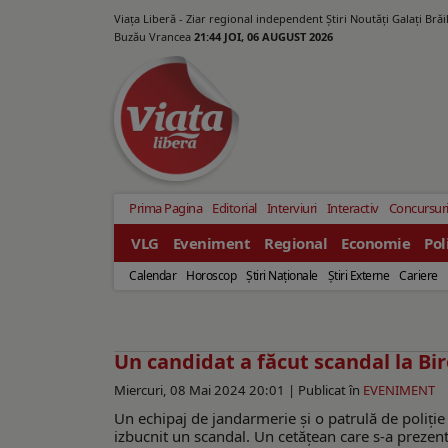
Viața Liberă - Ziar regional independent Știri Noutăți Galaţi Bră
Buzău Vrancea
21:44 JOI, 06 AUGUST 2026
Prima Pagina
Editorial
Interviuri
Interactiv
Concursur
VLG
Eveniment
Regional
Economie
Pol
Calendar
Horoscop
Ştiri Naţionale
Ştiri Externe
Cariere
Un candidat a făcut scandal la Bir
Miercuri, 08 Mai 2024 20:01 |
Publicat în
EVENIMENT
Un echipaj de jandarmerie și o patrulă de poliție 
izbucnit un scandal. Un cetățean care s-a prezenta