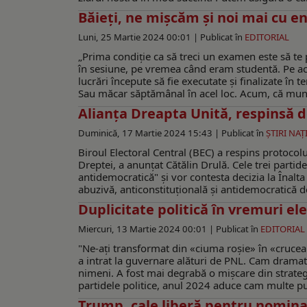
Băieţi, ne mişcăm şi noi mai cu e
Luni, 25 Martie 2024 00:01 |
Publicat în
EDITORIAL
„Prima condiţie ca să treci un examen este să te 
în sesiune, pe vremea când eram studentă. Pe ace
lucrări începute să fie executate şi finalizate în t
Sau măcar săptămânal în acel loc. Acum, că munci
Alianța Dreapta Unită, respinsă 
Duminică, 17 Martie 2024 15:43 |
Publicat în
ŞTIRI NA
Biroul Electoral Central (BEC) a respins protocol
Dreptei, a anunţat Cătălin Drulă. Cele trei partid
antidemocratică" și vor contesta decizia la Înalta
abuzivă, anticonstituțională și antidemocratică dec
Duplicitate politică în vremuri el
Miercuri, 13 Martie 2024 00:01 |
Publicat în
EDITORIAL
"Ne-ați transformat din «ciuma roșie» în «crucea 
a intrat la guvernare alături de PNL. Cam dramatic
nimeni. A fost mai degrabă o mișcare din strateg
partidele politice, anul 2024 aduce cam multe punț
Trump, cale liberă pentru nomina