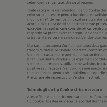
setari confidentialitate, din josul paginii.
Toate categoriile de Tehnologii de tip Cookie di
celor strict necesare pentru functionarea website-u
modificarile”, de mai jos. In cazul prelucrarilor 
acordul dvs. Daca doriti sa pastrati aceste presetar
exceptie, in cazul in care considerati ca, pentru 
respectiv, va puteti exercita dreptul de opozitie l
si transmiterea cererii sale direct Vendor-ului res
Mai sus, la sectiunea Confidențialitatea dvs., gas
transmite datele personale colectate, conform opt
Vendor, aceasta setare permitand transmiterea opt
bifati unul dintre Vendor-i, va exprimati acordul
Vendor-ului respectiv, utilizate pe website. In caz
pozitive sau negative. Vendorul devine inactiv si 
Consimtamant, pentru niciunul dintre Scopurile d
Prelucrare ale respectivului Vendor inactivat.
Tehnologii de tip Cookie strict necesare
Aceste fisiere sunt strict necesare pentru functio
tip Cookie. Acestea nu necesita acordul dumneavo