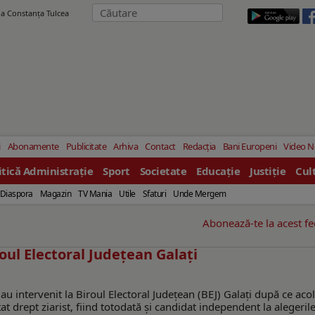
ila Constanţa Tulcea
i
Abonamente
Publicitate
Arhiva
Contact
Redacția
Bani Europeni
Video 
itică Administrație
Sport
Societate
Educație
Justiție
Cul
Diaspora
Magazin
TV Mania
Utile
Sfaturi
Unde Mergem
Abonează-te la acest f
oul Electoral Județean Galați
au intervenit la Biroul Electoral Județean (BEJ) Galați după ce aco
t drept ziarist, fiind totodată și candidat independent la alegerile