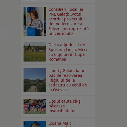
Consilierii locali ai
PNL Galaţi: „Votul
acordat proiectului
de modernizare a
Falezei nu reprezintă
un cec în alb”
Derbi adjudecat de
Sporting Liești. Meci
cu 6 goluri în Cupa
României
Liberty Galați, la un
pas de rezolvarea
litigiului de la
cadastru cu cehii de
la Ostrava
Oțelul caută să-și
păstreze
invincibilitatea
Icoana Maicii