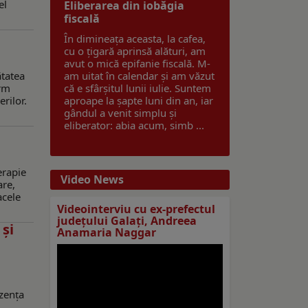
el
Eliberarea din iobăgia
fiscală
În dimineața aceasta, la cafea,
cu o țigară aprinsă alături, am
avut o mică epifanie fiscală. M-
ătatea
am uitat în calendar și am văzut
orm
că e sfârșitul lunii iulie. Suntem
rilor.
aproape la șapte luni din an, iar
gândul a venit simplu și
eliberator: abia acum, simb ...
erapie
Video News
are,
acele
Videointerviu cu ex-prefectul
judeţului Galaţi, Andreea
 și
Anamaria Naggar
ezența