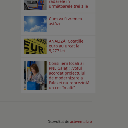
radarele în
următoarele trei zile
Cum va fi vremea
astăzi
ANALIZĂ. Cotațiile
euro au urcat la
5,277 lei
Consilierii locali ai
PNL Galaţi: „Votul
acordat proiectului
de modernizare a
Falezei nu reprezintă
un cec în alb”
Dezvoltat de
activemall.ro