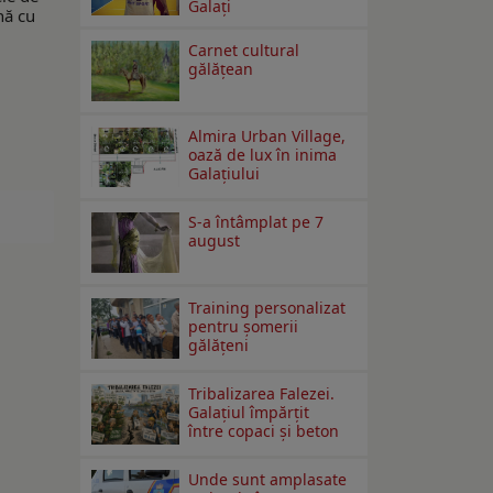
Galați
nă cu
Carnet cultural
gălăţean
Almira Urban Village,
oază de lux în inima
Galațiului
S-a întâmplat pe 7
august
Training personalizat
pentru șomerii
gălățeni
Tribalizarea Falezei.
Galațiul împărțit
între copaci și beton
Unde sunt amplasate