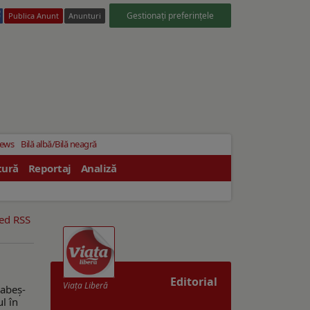
Gestionați preferințele
Publica Anunt
Anunturi
News
Bilă albă/Bilă neagră
tură
Reportaj
Analiză
eed RSS
Editorial
Viaţa Liberă
Babeș-
l în