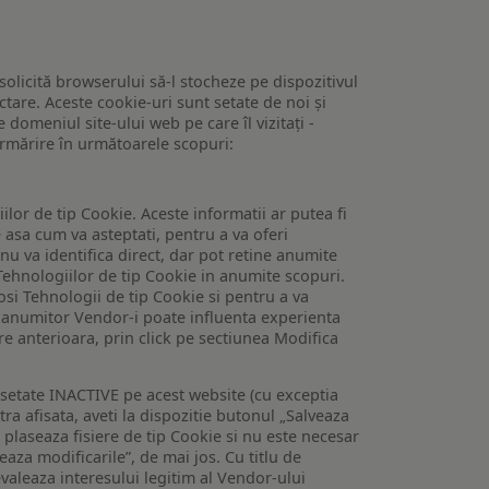
 solicită browserului să-l stocheze pe dispozitivul
tare. Aceste cookie-uri sunt setate de noi și
domeniul site-ului web pe care îl vizitați -
 urmărire în următoarele scopuri:
lor de tip Cookie. Aceste informatii ar putea fi
e asa cum va asteptati, pentru a va oferi
 nu va identifica direct, dar pot retine anumite
Tehnologiilor de tip Cookie in anumite scopuri.
losi Tehnologii de tip Cookie si pentru a va
 a anumitor Vendor-i poate influenta experienta
are anterioara, prin click pe sectiunea Modifica
setate INACTIVE pe acest website (cu exceptia
tra afisata, aveti la dispozitie butonul „Salveaza
e plaseaza fisiere de tip Cookie si nu este necesar
veaza modificarile”, de mai jos. Cu titlu de
valeaza interesului legitim al Vendor-ului