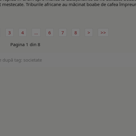
st mestecate. Triburile africane au măcinat boabe de cafea împreu
3
4
...
6
7
8
Pagina 1 din 8
e după tag: societate