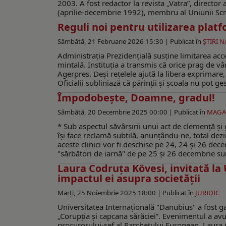
2003. A fost redactor la revista „Vatra”, director 
(aprilie-decembrie 1992), membru al Uniunii Scriit
Reguli noi pentru utilizarea platf
Sâmbătă, 21 Februarie 2026 15:30 |
Publicat în
ŞTIRI 
Administrația Prezidențială susține limitarea acce
mintală. Instituția a transmis că orice prag de vâr
Agerpres. Deși rețelele ajută la libera exprimare,
Oficialii subliniază că părinții și școala nu pot g
Împodobește, Doamne, gradul!
Sâmbătă, 20 Decembrie 2025 00:00 |
Publicat în
MAGA
* Sub aspectul săvârșirii unui act de clemență și 
își face reclamă subtilă, anunțându-ne, total dezin
aceste clinici vor fi deschise pe 24, 24 și 26 dece
"sărbători de iarnă" de pe 25 și 26 decembrie su
Laura Codruța Kövesi, invitată la
impactul ei asupra societății
Marți, 25 Noiembrie 2025 18:00 |
Publicat în
JURIDIC
Universitatea Internațională "Danubius" a fost g
„Corupția și capcana sărăciei”. Evenimentul a av
procurorului-șef al Parchetului European, Laura C