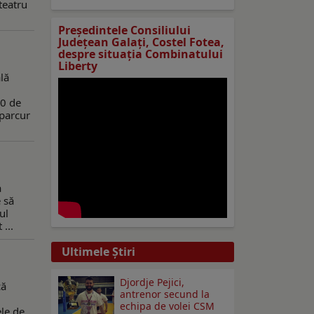
teatru
Preşedintele Consiliului
Judeţean Galaţi, Costel Fotea,
despre situaţia Combinatului
Liberty
lă
00 de
 parcur
a
 să
ul
...
Ultimele Ştiri
Djordje Pejici,
că
antrenor secund la
echipa de volei CSM
ele de