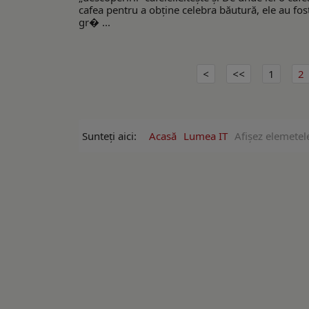
cafea pentru a obține celebra băutură, ele au fo
gr� ...
1
2
Sunteți aici:
Acasă
Lumea IT
Afişez elemetel