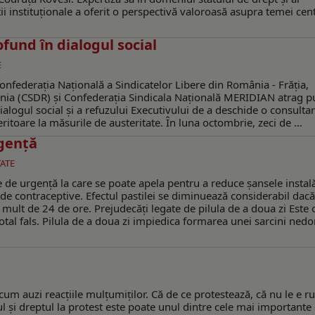
 instituționale a oferit o perspectivă valoroasă asupra temei cent
ofund în dialogul social
E
onfederația Națională a Sindicatelor Libere din România - Frăția,
nia (CSDR) și Confederația Sindicala Națională MERIDIAN atrag p
ialogul social și a refuzului Executivului de a deschide o consultar
eritoare la măsurile de austeritate. În luna octombrie, zeci de ...
rgență
ATE
 de urgență la care se poate apela pentru a reduce șansele instală
ode contraceptive. Efectul pastilei se diminuează considerabil dacă
 mult de 24 de ore. Prejudecăți legate de pilula de a doua zi Este 
l fals. Pilula de a doua zi impiedica formarea unei sarcini nedo
um auzi reacţiile mulţumiţilor. Că de ce protestează, că nu le e ru
ul şi dreptul la protest este poate unul dintre cele mai importante 