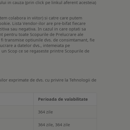
lui in cauza (prin click pe linkul aferent acesteia)
utem colabora in viitor) si catre care putem
okie. Lista Vendor-ilor are pre-bifat fiecare
iva sau negativa. In cazul in care optati sa
nt pentru toate Scopurile de Prelucrare ale
or fi transmise optiunile dvs. de consimtamant, fie
lucrare a datelor dvs., intemeiata pe
 un Scop ce se regaseste printre Scopurile de
ilor exprimate de dvs. cu privire la Tehnologii de
Perioada de valabilitate
364 zile
364 zile, 364 zile