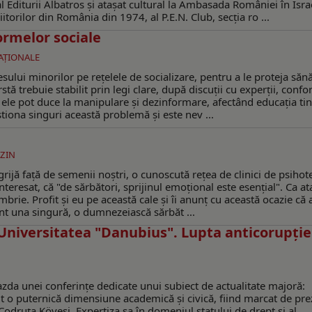
al Editurii Albatros și atașat cultural la Ambasada României în Isra
orilor din România din 1974, al P.E.N. Club, secția ro ...
ormelor sociale
NAŢIONALE
sului minorilor pe rețelele de socializare, pentru a le proteja săn
stă trebuie stabilit prin legi clare, după discuții cu experții, conf
 ele pot duce la manipulare și dezinformare, afectând educația tine
estiona singuri această problemă și este nev ...
ZIN
grijă față de semenii noștri, o cunoscută rețea de clinici de psihot
teresat, că "de sărbători, sprijinul emoțional este esențial". Ca at
mbrie. Profit și eu pe această cale și îi anunț cu această ocazie că 
nt una singură, o dumnezeiască sărbăt ...
 Universitatea "Danubius". Lupta anticorupție
azda unei conferințe dedicate unui subiect de actualitate majoră:
ut o puternică dimensiune academică și civică, fiind marcat de pr
odruța Kövesi. Expertiza sa în domeniul statului de drept și al