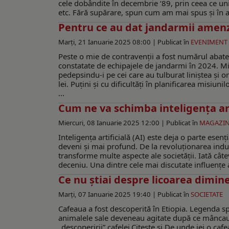
cele dobândite în decembrie ‘89, prin ceea ce unii
etc. Fără supărare, spun cum am mai spus şi în alt
Pentru ce au dat jandarmii amenz
Marți, 21 Ianuarie 2025 08:00 |
Publicat în
EVENIMENT
Peste o mie de contravenții a fost numărul abate
constatate de echipajele de jandarmi în 2024. Mil
pedepsindu-i pe cei care au tulburat liniștea și
lei. Puțini și cu dificultăți în planificarea misiu
...
Cum ne va schimba inteligența arti
Miercuri, 08 Ianuarie 2025 12:00 |
Publicat în
MAGAZI
Inteligența artificială (AI) este deja o parte esen
deveni și mai profund. De la revoluționarea indus
transforme multe aspecte ale societății. Iată câ
deceniu. Una dintre cele mai discutate influențe a
Ce nu ştiai despre licoarea dimine
Marți, 07 Ianuarie 2025 19:40 |
Publicat în
SOCIETATE
Cafeaua a fost descoperită în Etiopia. Legenda s
animalele sale deveneau agitate după ce mâncau
„descoperirii” cafelei.Citește și De unde iei o ca