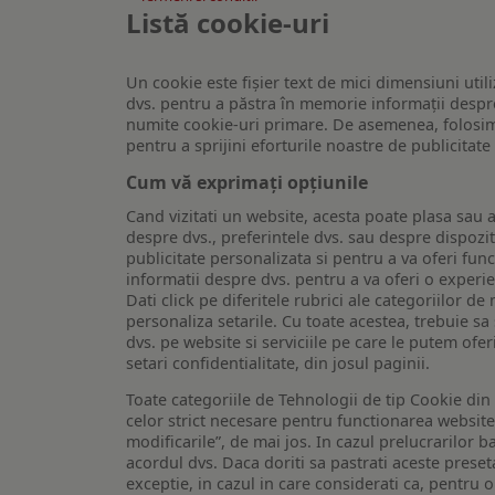
Listă cookie-uri
Un cookie este fişier text de mici dimensiuni utili
dvs. pentru a păstra în memorie informații despre
numite cookie-uri primare. De asemenea, folosim c
pentru a sprijini eforturile noastre de publicitat
Cum vă exprimați opțiunile
Cand vizitati un website, acesta poate plasa sau a
despre dvs., preferintele dvs. sau despre dispozit
publicitate personalizata si pentru a va oferi func
informatii despre dvs. pentru a va oferi o experi
Dati click pe diferitele rubrici ale categoriilor 
personaliza setarile. Cu toate acestea, trebuie s
dvs. pe website si serviciile pe care le putem ofer
setari confidentialitate, din josul paginii.
Toate categoriile de Tehnologii de tip Cookie di
celor strict necesare pentru functionarea website-u
modificarile”, de mai jos. In cazul prelucrarilor 
acordul dvs. Daca doriti sa pastrati aceste presetar
exceptie, in cazul in care considerati ca, pentru 