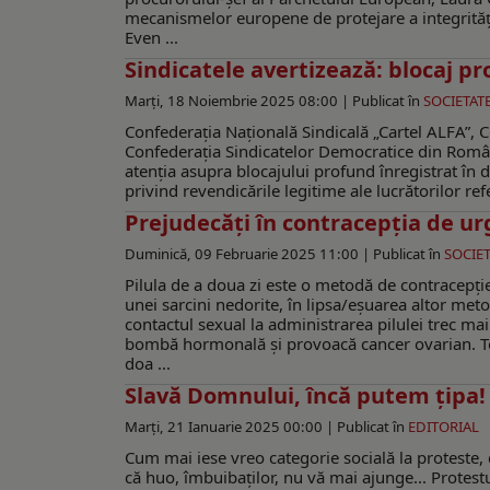
mecanismelor europene de protejare a integrității
Even ...
Sindicatele avertizează: blocaj pr
Marți, 18 Noiembrie 2025 08:00 |
Publicat în
SOCIETAT
Confederația Națională Sindicală „Cartel ALFA”, C
Confederația Sindicatelor Democratice din Româ
atenția asupra blocajului profund înregistrat în d
privind revendicările legitime ale lucrătorilor ref
Prejudecăți în contracepția de u
Duminică, 09 Februarie 2025 11:00 |
Publicat în
SOCIET
Pilula de a doua zi este o metodă de contracepție
unei sarcini nedorite, în lipsa/eșuarea altor met
contactul sexual la administrarea pilulei trec mai
bombă hormonală și provoacă cancer ovarian. Tota
doa ...
Slavă Domnului, încă putem ţipa!
Marți, 21 Ianuarie 2025 00:00 |
Publicat în
EDITORIAL
Cum mai iese vreo categorie socială la proteste, c
că huo, îmbuibaţilor, nu vă mai ajunge... Protest