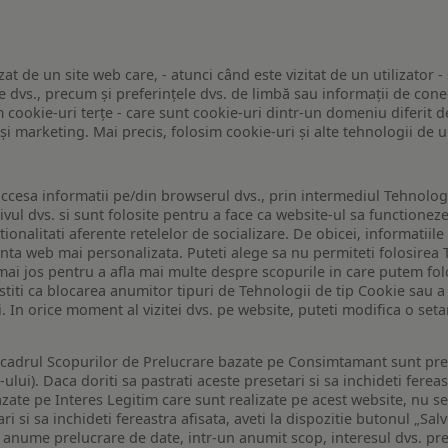
zat de un site web care, - atunci când este vizitat de un utilizator -
 dvs., precum și preferințele dvs. de limbă sau informații de conec
ookie-uri terțe - care sunt cookie-uri dintr-un domeniu diferit de 
e și marketing. Mai precis, folosim cookie-uri și alte tehnologii de
ccesa informatii pe/din browserul dvs., prin intermediul Tehnologii
ivul dvs. si sunt folosite pentru a face ca website-ul sa functionez
tionalitati aferente retelelor de socializare. De obicei, informatiile
enta web mai personalizata. Puteti alege sa nu permiteti folosirea 
de mai jos pentru a afla mai multe despre scopurile in care putem fo
a stiti ca blocarea anumitor tipuri de Tehnologii de tip Cookie sau
i. In orice moment al vizitei dvs. pe website, puteti modifica o set
n cadrul Scopurilor de Prelucrare bazate pe Consimtamant sunt pre
lui). Daca doriti sa pastrati aceste presetari si sa inchideti fereas
bazate pe Interes Legitim care sunt realizate pe acest website, nu s
i si sa inchideti fereastra afisata, aveti la dispozitie butonul „Sal
o anume prelucrare de date, intr-un anumit scop, interesul dvs. pre