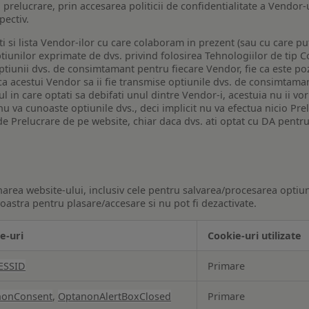
a prelucrare, prin accesarea politicii de confidentialitate a Vendor-u
pectiv.
iti si lista Vendor-ilor cu care colaboram in prezent (sau cu care p
iunilor exprimate de dvs. privind folosirea Tehnologiilor de tip Co
iunii dvs. de consimtamant pentru fiecare Vendor, fie ca este pozit
 ca acestui Vendor sa ii fie transmise optiunile dvs. de consimtama
ul in care optati sa debifati unul dintre Vendor-i, acestuia nu ii v
nu va cunoaste optiunile dvs., deci implicit nu va efectua nicio Pre
e Prelucrare de pe website, chiar daca dvs. ati optat cu DA pentru
narea website-ului, inclusiv cele pentru salvarea/procesarea optiun
astra pentru plasare/accesare si nu pot fi dezactivate.
e-uri
Cookie-uri utilizate
ESSID
Primare
nonConsent
,
OptanonAlertBoxClosed
Primare