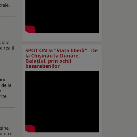
rale.
ublic
e reală
SPOT ON la "Viaţa liberă" - De
la Chișinău la Dunăre.
Galațiul, prin ochii
basarabenilor
rii
 de la
o
rite
şine,
dintre