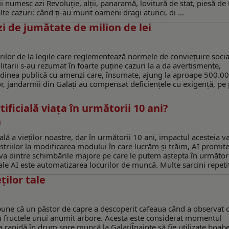
 numesc azi Revoluţie, alţii, panaramă, lovitură de stat, piesă de 
e cazuri: când ţi-au murit oameni dragi atunci, di ...
i de jumătate de milion de lei
rilor de la legile care reglementează normele de conviețuire socia
itarii s-au rezumat în foarte puține cazuri la a da avertismente,
 ordinea publică cu amenzi care, însumate, ajung la aproape 500.0
nilor, jandarmii din Galați au compensat deficiențele cu exigență, pe
ficială viața în următorii 10 ani?
N
țială a vieților noastre, dar în următorii 10 ani, impactul acesteia v
triilor la modificarea modului în care lucrăm și trăim, AI promite
teva dintre schimbările majore pe care le putem aștepta în următor
le AI este automatizarea locurilor de muncă. Multe sarcini repetit 
ţilor tale
pune că un păstor de capre a descoperit cafeaua când a observat 
 fructele unui anumit arbore. Acesta este considerat momentul
fea rapidă în drum spre muncă la GalaţiÎnainte să fie utilizate boab