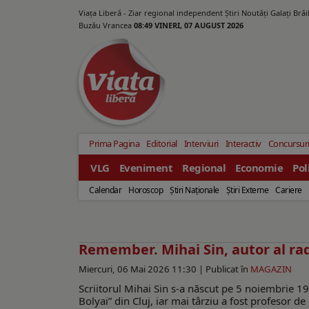
Viața Liberă - Ziar regional independent Știri Noutăți Galaţi Bră
Buzău Vrancea
08:49 VINERI, 07 AUGUST 2026
Prima Pagina
Editorial
Interviuri
Interactiv
Concursur
VLG
Eveniment
Regional
Economie
Pol
Calendar
Horoscop
Ştiri Naţionale
Ştiri Externe
Cariere
Remember. Mihai Sin, autor al ra
Miercuri, 06 Mai 2026 11:30 |
Publicat în
MAGAZIN
Scriitorul Mihai Sin s-a născut pe 5 noiembrie 194
Bolyai” din Cluj, iar mai târziu a fost profesor 