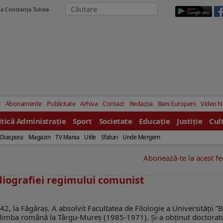
ila Constanţa Tulcea
i
Abonamente
Publicitate
Arhiva
Contact
Redacția
Bani Europeni
Video 
itică Administrație
Sport
Societate
Educație
Justiție
Cul
Diaspora
Magazin
TV Mania
Utile
Sfaturi
Unde Mergem
Abonează-te la acest f
diografiei regimului comunist
2, la Făgăraș. A absolvit Facultatea de Filologie a Universității ”
de limba română la Târgu-Mureș (1985-1971). Și-a obținut doctoratu