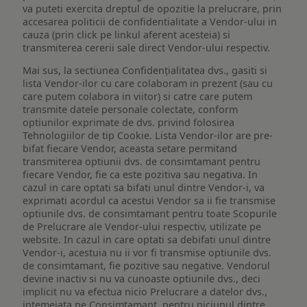
va puteti exercita dreptul de opozitie la prelucrare, prin
accesarea politicii de confidentialitate a Vendor-ului in
cauza (prin click pe linkul aferent acesteia) si
transmiterea cererii sale direct Vendor-ului respectiv.
Mai sus, la sectiunea Confidențialitatea dvs., gasiti si
lista Vendor-ilor cu care colaboram in prezent (sau cu
care putem colabora in viitor) si catre care putem
transmite datele personale colectate, conform
optiunilor exprimate de dvs. privind folosirea
Tehnologiilor de tip Cookie. Lista Vendor-ilor are pre-
bifat fiecare Vendor, aceasta setare permitand
transmiterea optiunii dvs. de consimtamant pentru
fiecare Vendor, fie ca este pozitiva sau negativa. In
cazul in care optati sa bifati unul dintre Vendor-i, va
exprimati acordul ca acestui Vendor sa ii fie transmise
optiunile dvs. de consimtamant pentru toate Scopurile
de Prelucrare ale Vendor-ului respectiv, utilizate pe
website. In cazul in care optati sa debifati unul dintre
Vendor-i, acestuia nu ii vor fi transmise optiunile dvs.
de consimtamant, fie pozitive sau negative. Vendorul
devine inactiv si nu va cunoaste optiunile dvs., deci
implicit nu va efectua nicio Prelucrare a datelor dvs.,
intemeiata pe Consimtamant, pentru niciunul dintre