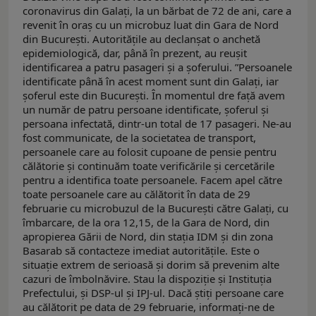
coronavirus din Galați, la un bărbat de 72 de ani, care a
revenit în oraș cu un microbuz luat din Gara de Nord
din București. Autoritățile au declanșat o anchetă
epidemiologică, dar, până în prezent, au reușit
identificarea a patru pasageri și a șoferului. ”Persoanele
identificate până în acest moment sunt din Galați, iar
șoferul este din București. În momentul dre față avem
un număr de patru persoane identificate, șoferul și
persoana infectată, dintr-un total de 17 pasageri. Ne-au
fost communicate, de la societatea de transport,
persoanele care au folosit cupoane de pensie pentru
călătorie și continuăm toate verificările și cercetările
pentru a identifica toate persoanele. Facem apel către
toate persoanele care au călătorit în data de 29
februarie cu microbuzul de la București către Galați, cu
îmbarcare, de la ora 12,15, de la Gara de Nord, din
apropierea Gării de Nord, din stația IDM și din zona
Basarab să contacteze imediat autoritățile. Este o
situație extrem de serioasă și dorim să prevenim alte
cazuri de îmbolnăvire. Stau la dispoziție și Instituția
Prefectului, și DSP-ul și IPJ-ul. Dacă știți persoane care
au călătorit pe data de 29 februarie, informați-ne de