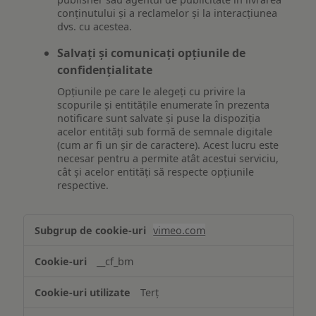
conținutului și a reclamelor și la interacțiunea
dvs. cu acestea.
Salvați și comunicați opțiunile de
confidențialitate
Opțiunile pe care le alegeți cu privire la
scopurile și entitățile enumerate în prezenta
notificare sunt salvate și puse la dispoziția
acelor entități sub formă de semnale digitale
(cum ar fi un șir de caractere). Acest lucru este
necesar pentru a permite atât acestui serviciu,
cât și acelor entități să respecte opțiunile
respective.
Asigurarea
vimeo.com
funcționalităților
website-
__cf_bm
ului
Terț