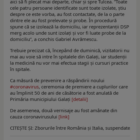
aici să fi plecat mai departe, chiar și spre Tulcea. ”Toate
cele patru persoane identificate sunt toate izolate, știu
despre ce este vorba, au fost contactate, de la o parte
dintre ele au fost prelevate și probe. În procedură
spune că se izolează la domiciliu, iar reprezentanții DSP
merg acolo unde sunt izolați și vor fi luate probe de la
domiciliu”, a conchis Gabriel Avrămescu.
Trebuie precizat că, începând de duminică, vizitatorii nu
mai au voie să intre în spitalele din Galați, iar studenții
la medicină nu vor mai efectua stagii și cursuri practice
în spitale.
Ca măsură de prevenire a răspândirii noului
#coronavirus
, ceremonia de premiere a cuplurilor care
au împlinit 50 de ani de căsătorie a fost anulată de
Primăria municipiului Galaţi
[detalii]
De asemenea, două vernisaje au fost amânate din
cauza coronavirusului
[link]
CITEȘTE ȘI: Zborurile între România şi Italia, suspendate