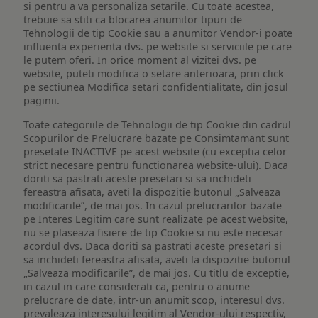
si pentru a va personaliza setarile. Cu toate acestea,
trebuie sa stiti ca blocarea anumitor tipuri de
Tehnologii de tip Cookie sau a anumitor Vendor-i poate
influenta experienta dvs. pe website si serviciile pe care
le putem oferi. In orice moment al vizitei dvs. pe
website, puteti modifica o setare anterioara, prin click
pe sectiunea Modifica setari confidentialitate, din josul
paginii.
Toate categoriile de Tehnologii de tip Cookie din cadrul
Scopurilor de Prelucrare bazate pe Consimtamant sunt
presetate INACTIVE pe acest website (cu exceptia celor
strict necesare pentru functionarea website-ului). Daca
doriti sa pastrati aceste presetari si sa inchideti
fereastra afisata, aveti la dispozitie butonul „Salveaza
modificarile”, de mai jos. In cazul prelucrarilor bazate
pe Interes Legitim care sunt realizate pe acest website,
nu se plaseaza fisiere de tip Cookie si nu este necesar
acordul dvs. Daca doriti sa pastrati aceste presetari si
sa inchideti fereastra afisata, aveti la dispozitie butonul
„Salveaza modificarile”, de mai jos. Cu titlu de exceptie,
in cazul in care considerati ca, pentru o anume
prelucrare de date, intr-un anumit scop, interesul dvs.
prevaleaza interesului legitim al Vendor-ului respectiv,