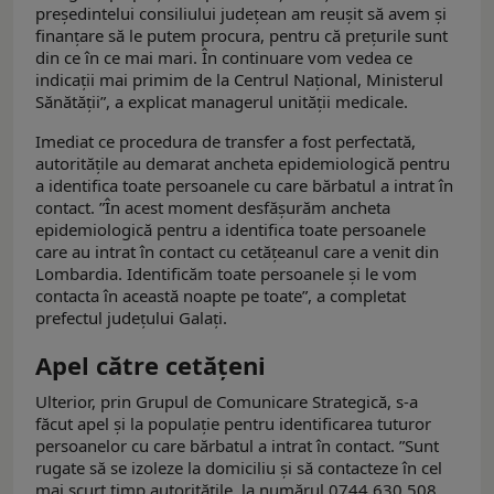
președintelui consiliului județean am reușit să avem și
finanțare să le putem procura, pentru că prețurile sunt
din ce în ce mai mari. În continuare vom vedea ce
indicații mai primim de la Centrul Național, Ministerul
Sănătății”, a explicat managerul unității medicale.
Imediat ce procedura de transfer a fost perfectată,
autoritățile au demarat ancheta epidemiologică pentru
a identifica toate persoanele cu care bărbatul a intrat în
contact. ”În acest moment desfășurăm ancheta
epidemiologică pentru a identifica toate persoanele
care au intrat în contact cu cetățeanul care a venit din
Lombardia. Identificăm toate persoanele și le vom
contacta în această noapte pe toate”, a completat
prefectul județului Galați.
Apel către cetățeni
Ulterior, prin Grupul de Comunicare Strategică, s-a
făcut apel și la populație pentru identificarea tuturor
persoanelor cu care bărbatul a intrat în contact. ”Sunt
rugate să se izoleze la domiciliu și să contacteze în cel
mai scurt timp autoritățile, la numărul 0744.630.508