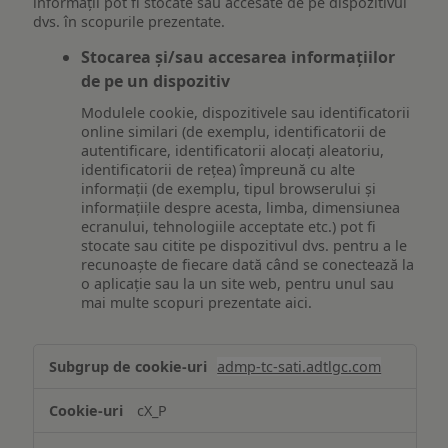
informații pot fi stocate sau accesate de pe dispozitivul
dvs. în scopurile prezentate.
Stocarea și/sau accesarea informațiilor
de pe un dispozitiv
Modulele cookie, dispozitivele sau identificatorii
online similari (de exemplu, identificatorii de
autentificare, identificatorii alocați aleatoriu,
identificatorii de rețea) împreună cu alte
informații (de exemplu, tipul browserului și
informațiile despre acesta, limba, dimensiunea
ecranului, tehnologiile acceptate etc.) pot fi
stocate sau citite pe dispozitivul dvs. pentru a le
recunoaște de fiecare dată când se conectează la
o aplicație sau la un site web, pentru unul sau
mai multe scopuri prezentate aici.
Stocarea
admp-tc-sati.adtlgc.com
și/sau
accesarea
cX_P
informațiilor
de