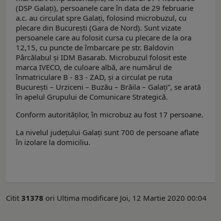
(DSP Galați), persoanele care în data de 29 februarie
a.c. au circulat spre Galați, folosind microbuzul, cu
plecare din București (Gara de Nord). Sunt vizate
persoanele care au folosit cursa cu plecare de la ora
12,15, cu puncte de îmbarcare pe str. Baldovin
Pârcălabul și IDM Basarab. Microbuzul folosit este
marca IVECO, de culoare albă, are numărul de
înmatriculare B - 83 - ZAD, și a circulat pe ruta
București – Urziceni – Buzău – Brăila – Galați”, se arată
în apelul Grupului de Comunicare Strategică.
Conform autorităților, în microbuz au fost 17 persoane.
La nivelul județului Galați sunt 700 de persoane aflate
în izolare la domiciliu.
Citit
31378
ori
Ultima modificare Joi, 12 Martie 2020 00:04