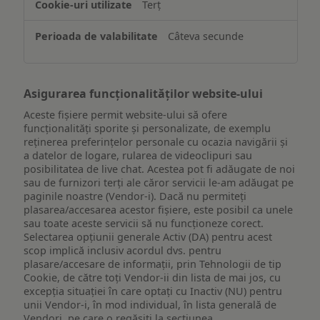
Terț
pe
un
Câteva secunde
dispozitiv
Asigurarea funcționalităților website-ului
Aceste fișiere permit website-ului să ofere
funcționalități sporite și personalizate, de exemplu
reţinerea preferinţelor personale cu ocazia navigării și
a datelor de logare, rularea de videoclipuri sau
posibilitatea de live chat. Acestea pot fi adăugate de noi
sau de furnizori terți ale căror servicii le-am adăugat pe
paginile noastre (Vendor-i). Dacă nu permiteți
plasarea/accesarea acestor fișiere, este posibil ca unele
sau toate aceste servicii să nu funcționeze corect.
Selectarea opțiunii generale Activ (DA) pentru acest
scop implică inclusiv acordul dvs. pentru
plasare/accesare de informații, prin Tehnologii de tip
Cookie, de către toți Vendor-ii din lista de mai jos, cu
excepția situației în care optați cu Inactiv (NU) pentru
unii Vendor-i, în mod individual, în lista generală de
Vendori, pe care o regăsiți la secțiunea