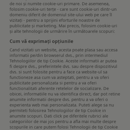
de noi și numite cookie-uri primare. De asemenea,
folosim cookie-uri terțe - care sunt cookie-uri dintr-un
domeniu diferit de domeniul site-ului web pe care îl
vizitați - pentru a sprijini eforturile noastre de
publicitate și marketing. Mai precis, folosim cookie-uri
și alte tehnologii de urmărire în următoarele scopuri:
Cum vă exprimați opțiunile
Cand vizitati un website, acesta poate plasa sau accesa
informatii pe/din browserul dvs., prin intermediul
Tehnologiilor de tip Cookie. Aceste informatii ar putea
fi despre dvs., preferintele dvs. sau despre dispozitivul
dvs. si sunt folosite pentru a face ca website-ul sa
functioneze asa cum va asteptati, pentru a va oferi
publicitate personalizata si pentru a va oferi
functionalitati aferente retelelor de socializare. De
obicei, informatiile nu va identifica direct, dar pot retine
anumite informatii despre dvs. pentru a va oferi o
experienta web mai personalizata. Puteti alege sa nu
permiteti folosirea Tehnologiilor de tip Cookie in
anumite scopuri. Dati click pe diferitele rubrici ale
categoriilor de mai jos pentru a afla mai multe despre
scopurile in care putem folosi Tehnologii de tip Cookie