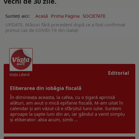
vechi de 30 zile.
Sunteți aici:
Acasă
Prima Pagina
SOCIETATE
UPDATE. Măsuri fără precedent după ce a fost confirmat
primul caz de COVID-19 din Galați
Editorial
Viaţa Liberă
Eliberarea din iobăgia fiscală
În dimineața aceasta, la cafea, cu o țigară aprinsă
alături, am avut o mică epifanie fiscală. M-am uitat în
calendar și am văzut că e sfârșitul lunii iulie. Suntem
aproape la șapte luni din an, iar gândul a venit simplu
și eliberator: abia acum, simb ...