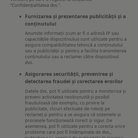
“Confidențialitatea dvs.”.
Furnizarea și prezentarea publicității și a
conținutului
Anumite informații (cum ar fi o adresă IP sau
capacitățile dispozitivului) sunt utilizate pentru a
asigura compatibilitatea tehnică a conținutului
sau a publicității și pentru a facilita transmiterea
conținutului sau a reclamei către dispozitivul
dvs.
Asigurarea securității, prevenirea și
detectarea fraudei și corectarea erorilor
Datele dvs. pot fi utilizate pentru a monitoriza și
preveni activitatea neobișnuită și posibil
frauduloasă (de exemplu, cu privire la
publicitate, clicuri efectuate de roboți pe
reclame) și pentru a se asigura că sistemele și
procesele funcționează corect și sigur. De
asemenea, pot fi utilizate pentru a corecta orice
probleme care pot fi întâmpinate de dvs.,
publisher sau agentul de publicitate în livrarea