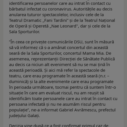
identificarea persoanelor care au intrat în contact cu
bărbatul infectat cu coronavirus. Autoritățile au decis
anularea tuturor spectacolelor, inclusiv cele de la
Teatrul Dramatic „Fani Tardini” și de la Teatrul Național
de Operă și Operetă „Nae Leonard", dar și cele de la
Sala Sporturilor.
”În ceea ce privește comunicările DSU, sunt în măsură
să vă informez că s-a amânat concertul din această
seară de la Sala Sporturilor, concertul Mama Mia. De
asemenea, reprezentanții Direcției de Sănătate Publică
au decis ca niciun alt eveniment să nu se mai țină în
această perioadă. Și aici mă refer la spectacole de
teatru, care erau programate în această seară (n.r. –
duminică) și la alte evenimente care erau programate
în perioada următoare, tocmai pentru că suntem într-o
situație în care am evaluat riscul, nu am reușit să
identificăm toate persoanele care au intrat în contact cu
persoana infectată și nu ne asumăm riscul pentru
populație”, ne-a informat Gabriel Avrămescu, prefectul
județului Galați.
Decizia vine după ce a fost confirmat primul caz de