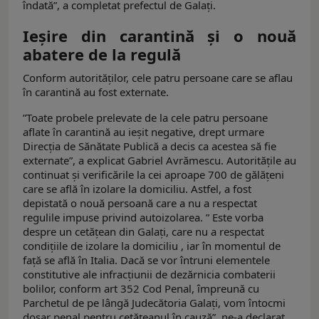
îndată”, a completat prefectul de Galați.
Ieșire din carantină și o nouă
abatere de la regulă
Conform autorităților, cele patru persoane care se aflau
în carantină au fost externate.
”Toate probele prelevate de la cele patru persoane
aflate în carantină au ieșit negative, drept urmare
Direcția de Sănătate Publică a decis ca acestea să fie
externate”, a explicat Gabriel Avrămescu. Autoritățile au
continuat și verificările la cei aproape 700 de gălățeni
care se află în izolare la domiciliu. Astfel, a fost
depistată o nouă persoană care a nu a respectat
regulile impuse privind autoizolarea. ” Este vorba
despre un cetățean din Galați, care nu a respectat
condițiile de izolare la domiciliu , iar în momentul de
față se află în Italia. Dacă se vor întruni elementele
constitutive ale infracțiunii de dezărnicia combaterii
bolilor, conform art 352 Cod Penal, împreună cu
Parchetul de pe lângă Judecătoria Galați, vom întocmi
dosar penal pentru cetățeanul în cauză”, ne-a declarat