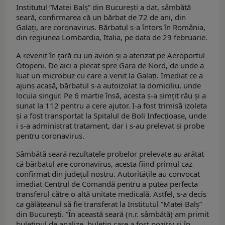
Institutul ”Matei Balș” din București a dat, sâmbătă
seară, confirmarea că un bărbat de 72 de ani, din
Galați, are coronavirus. Bărbatul s-a întors în România,
din regiunea Lombardia, Italia, pe data de 29 februarie.
A revenit în țară cu un avion și a aterizat pe Aeroportul
Otopeni. De aici a plecat spre Gara de Nord, de unde a
luat un microbuz cu care a venit la Galați. Imediat ce a
ajuns acasă, bărbatul s-a autoizolat la domiciliu, unde
locuia singur. Pe 6 martie însă, acesta s-a simțit rău și a
sunat la 112 pentru a cere ajutor. I-a fost trimisă izoleta
și a fost transportat la Spitalul de Boli Infecțioase, unde
i s-a administrat tratament, dar i s-au prelevat și probe
pentru coronavirus.
Sâmbătă seară rezultatele probelor prelevate au arătat
că bărbatul are coronavirus, acesta fiind primul caz
confirmat din județul nostru. Autoritățile au convocat
imediat Centrul de Comandă pentru a putea perfecta
transferul către o altă unitate medicală. Astfel, s-a decis
ca gălățeanul să fie transferat la Institutul ”Matei Balș”
din București. ”În această seară (n.r. sâmbătă) am primit
buletinul de analize, buletin care a fost pozitiv și în