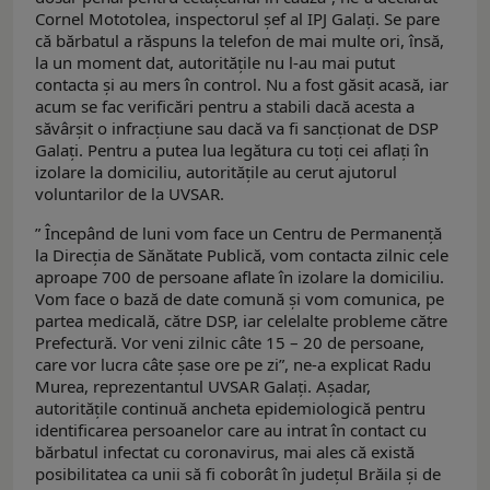
Cornel Mototolea, inspectorul șef al IPJ Galați. Se pare
că bărbatul a răspuns la telefon de mai multe ori, însă,
la un moment dat, autoritățile nu l-au mai putut
contacta și au mers în control. Nu a fost găsit acasă, iar
acum se fac verificări pentru a stabili dacă acesta a
săvârșit o infracțiune sau dacă va fi sancționat de DSP
Galați. Pentru a putea lua legătura cu toți cei aflați în
izolare la domiciliu, autoritățile au cerut ajutorul
voluntarilor de la UVSAR.
” Începând de luni vom face un Centru de Permanență
la Direcția de Sănătate Publică, vom contacta zilnic cele
aproape 700 de persoane aflate în izolare la domiciliu.
Vom face o bază de date comună și vom comunica, pe
partea medicală, către DSP, iar celelalte probleme către
Prefectură. Vor veni zilnic câte 15 – 20 de persoane,
care vor lucra câte șase ore pe zi”, ne-a explicat Radu
Murea, reprezentantul UVSAR Galați. Așadar,
autoritățile continuă ancheta epidemiologică pentru
identificarea persoanelor care au intrat în contact cu
bărbatul infectat cu coronavirus, mai ales că există
posibilitatea ca unii să fi coborât în județul Brăila și de