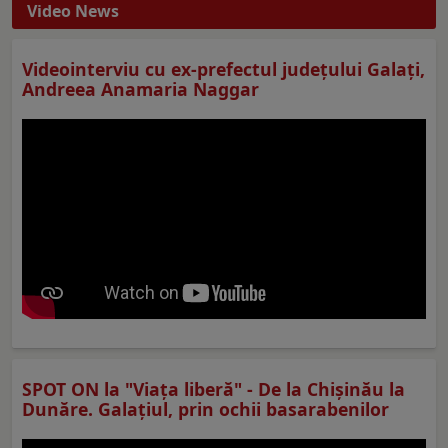
Video News
Videointerviu cu ex-prefectul judeţului Galaţi,
Andreea Anamaria Naggar
SPOT ON la "Viaţa liberă" - De la Chișinău la
Dunăre. Galațiul, prin ochii basarabenilor