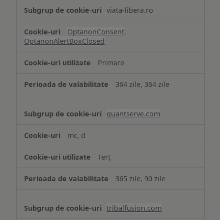
viata-libera.ro
OptanonConsent
,
OptanonAlertBoxClosed
Primare
364 zile, 364 zile
quantserve.com
mc, d
Terț
365 zile, 90 zile
tribalfusion.com