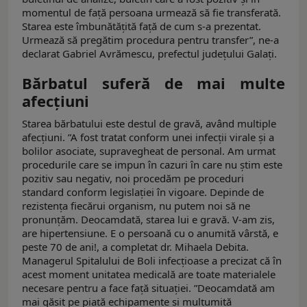
momentul de față persoana urmează să fie transferată.
Starea este îmbunătățită față de cum s-a prezentat.
Urmează să pregătim procedura pentru transfer”, ne-a
declarat Gabriel Avrămescu, prefectul județului Galați.
Bărbatul suferă de mai multe
afecțiuni
Starea bărbatului este destul de gravă, având multiple
afecțiuni. ”A fost tratat conform unei infecții virale și a
bolilor asociate, supravegheat de personal. Am urmat
procedurile care se impun în cazuri în care nu știm este
pozitiv sau negativ, noi procedăm pe proceduri
standard conform legislației în vigoare. Depinde de
rezistența fiecărui organism, nu putem noi să ne
pronunțăm. Deocamdată, starea lui e gravă. V-am zis,
are hipertensiune. E o persoană cu o anumită vârstă, e
peste 70 de ani!, a completat dr. Mihaela Debita.
Managerul Spitalului de Boli infecțioase a precizat că în
acest moment unitatea medicală are toate materialele
necesare pentru a face față situației. ”Deocamdată am
mai găsit pe piață echipamente și mulțumită