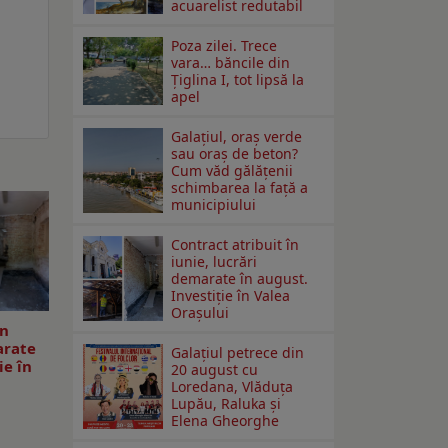
acuarelist redutabil
Poza zilei. Trece
vara… băncile din
Ţiglina I, tot lipsă la
apel
Galațiul, oraș verde
sau oraș de beton?
Cum văd gălățenii
schimbarea la față a
municipiului
Contract atribuit în
iunie, lucrări
demarate în august.
Investiţie în Valea
Oraşului
în
arate
Galaţiul petrece din
ie în
20 august cu
Loredana, Vlăduța
Lupău, Raluka și
Elena Gheorghe