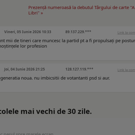
Prezenţă numeroasă la debutul Târgului de carte "A
Libri" »
Vineri, 05 Iunie 2026 10:33
89.137.229.***
Link la co
t mii de tineri care muncesc la partid pt a fi propulsați pe posturi
unoștințele lor profesion
Joi, 04 Iunie 2026 21:25
128.127.119.***
Link la co
e generatia noua. nu imbicsitii de votantanti psd si aur.
lele mai vechi de 30 zile.
ac pasul spre marele ecran