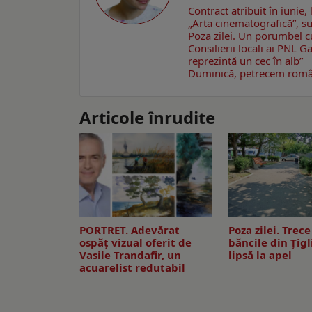
Contract atribuit în iunie,
„Arta cinematografică”, su
Poza zilei. Un porumbel 
Consilierii locali ai PNL 
reprezintă un cec în alb”
Duminică, petrecem române
Articole înrudite
PORTRET. Adevărat
Poza zilei. Trec
ospăț vizual oferit de
băncile din Ţigli
Vasile Trandafir, un
lipsă la apel
acuarelist redutabil