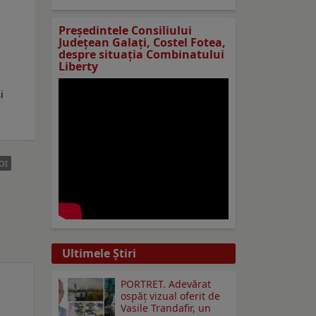
Preşedintele Consiliului
Judeţean Galaţi, Costel Fotea,
despre situaţia Combinatului
Liberty
i
OI
Ultimele Ştiri
PORTRET. Adevărat
ospăț vizual oferit de
Vasile Trandafir, un