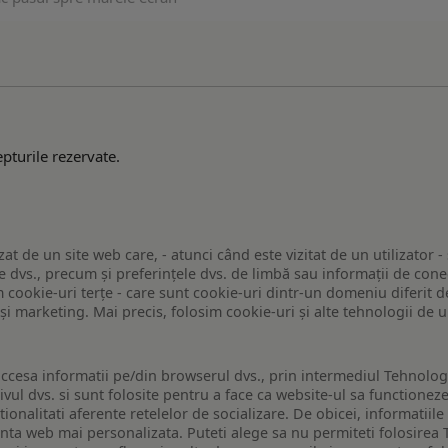
pturile rezervate.
zat de un site web care, - atunci când este vizitat de un utilizator -
 dvs., precum și preferințele dvs. de limbă sau informații de conec
ookie-uri terțe - care sunt cookie-uri dintr-un domeniu diferit de 
e și marketing. Mai precis, folosim cookie-uri și alte tehnologii de
ccesa informatii pe/din browserul dvs., prin intermediul Tehnologii
ivul dvs. si sunt folosite pentru a face ca website-ul sa functionez
tionalitati aferente retelelor de socializare. De obicei, informatiile
enta web mai personalizata. Puteti alege sa nu permiteti folosirea 