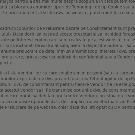
de mai jos pentru a afla mai multe despre scopurile in care putem fo
a stiti ca blocarea anumitor tipuri de Tehnologii de tip Cookie sau
i. In orice moment al vizitei dvs. pe website, puteti modifica o set
n cadrul Scopurilor de Prelucrare bazate pe Consimtamant sunt pre
lui). Daca doriti sa pastrati aceste presetari si sa inchideti fereas
bazate pe Interes Legitim care sunt realizate pe acest website, nu s
i si sa inchideti fereastra afisata, aveti la dispozitie butonul „Sal
o anume prelucrare de date, intr-un anumit scop, interesul dvs. pre
a prelucrare, prin accesarea politicii de confidentialitate a Vendor-u
pectiv.
iti si lista Vendor-ilor cu care colaboram in prezent (sau cu care p
iunilor exprimate de dvs. privind folosirea Tehnologiilor de tip Co
iunii dvs. de consimtamant pentru fiecare Vendor, fie ca este pozit
 ca acestui Vendor sa ii fie transmise optiunile dvs. de consimtama
ul in care optati sa debifati unul dintre Vendor-i, acestuia nu ii v
nu va cunoaste optiunile dvs., deci implicit nu va efectua nicio Pre
e Prelucrare de pe website, chiar daca dvs. ati optat cu DA pentru