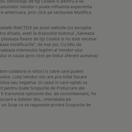
losi Tehnologii de tip Cookie si pentru a va
 a anumitor Vendor-i poate influenta experienta
are anterioara, prin click pe sectiunea Modifica
setate INACTIVE pe acest website (cu exceptia
tra afisata, aveti la dispozitie butonul „Salveaza
e plaseaza fisiere de tip Cookie si nu este necesar
veaza modificarile”, de mai jos. Cu titlu de
valeaza interesului legitim al Vendor-ului
lui in cauza (prin click pe linkul aferent acesteia)
utem colabora in viitor) si catre care putem
okie. Lista Vendor-ilor are pre-bifat fiecare
iva sau negativa. In cazul in care optati sa
nt pentru toate Scopurile de Prelucrare ale
or fi transmise optiunile dvs. de consimtamant, fie
lucrare a datelor dvs., intemeiata pe
 un Scop ce se regaseste printre Scopurile de