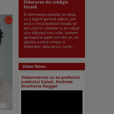
Eliberarea din iobăgia
fiscală
În dimineața aceasta, la cafea,
cu o țigară aprinsă alături, am
avut o mică epifanie fiscală. M-
am uitat în calendar și am văzut
că e sfârșitul lunii iulie. Suntem
aproape la șapte luni din an, iar
gândul a venit simplu și
eliberator: abia acum, simb ...
Video News
Videointerviu cu ex-prefectul
judeţului Galaţi, Andreea
Anamaria Naggar