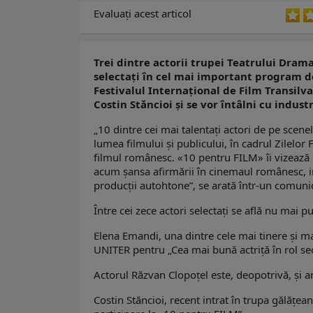
Evaluaţi acest articol
Trei dintre actorii trupei Teatrului Drama
selectați în cel mai important program de
Festivalul Internațional de Film Transilva
Costin Stăncioi și se vor întâlni cu industr
„10 dintre cei mai talentați actori de pe scenel
lumea filmului și publicului, în cadrul Zilel
filmul românesc. «10 pentru FILM» îi vizează p
acum șansa afirmării în cinemaul românesc, ind
producții autohtone”, se arată într-un comuni
Între cei zece actori selectați se află nu mai 
Elena Emandi, una dintre cele mai tinere și ma
UNITER pentru „Cea mai bună actriță în rol se
Actorul Răzvan Clopoțel este, deopotrivă, și a
Costin Stăncioi, recent intrat în trupa gălățea