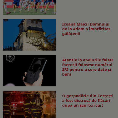
Icoana Maicii Domnului
de la Adam a îmbrățișat
gălățenii
Atenție la apelurile false!
Escrocii folosesc numărul
SRI pentru a cere date și
bani
O gospodărie din Cerțești
a fost distrusă de flăcări
după un scurtcircuit