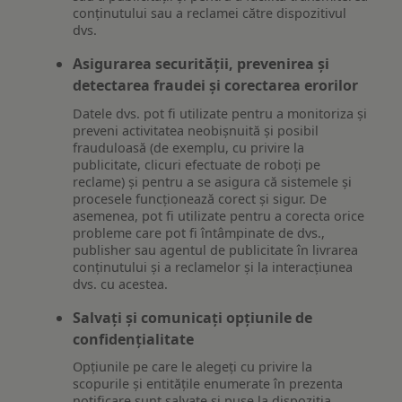
conținutului sau a reclamei către dispozitivul
dvs.
Asigurarea securității, prevenirea și
detectarea fraudei și corectarea erorilor
Datele dvs. pot fi utilizate pentru a monitoriza și
preveni activitatea neobișnuită și posibil
frauduloasă (de exemplu, cu privire la
publicitate, clicuri efectuate de roboți pe
reclame) și pentru a se asigura că sistemele și
procesele funcționează corect și sigur. De
asemenea, pot fi utilizate pentru a corecta orice
probleme care pot fi întâmpinate de dvs.,
publisher sau agentul de publicitate în livrarea
conținutului și a reclamelor și la interacțiunea
dvs. cu acestea.
Salvați și comunicați opțiunile de
confidențialitate
Opțiunile pe care le alegeți cu privire la
scopurile și entitățile enumerate în prezenta
notificare sunt salvate și puse la dispoziția