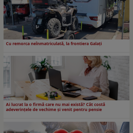
Cu remorca neînmatriculată, la frontiera Galați
Ai lucrat la o firmă care nu mai există? Cât costă
adeverințele de vechime și venit pentru pensie