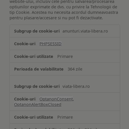
website-ului, inclusiv cele pentru salvarea/procesarea
optiunilor exprimate de dvs. cu privire la Tehnologii de
tip Cookie. Acestea nu necesita acordul dumneavoastra
pentru plasare/accesare si nu pot fi dezactivate.
Tehnologii
anunturi.viata-libera.ro
de
tip
PHPSESSID
Cookie
strict
Primare
necesare
364 zile
viata-libera.ro
OptanonConsent
,
OptanonAlertBoxClosed
Primare