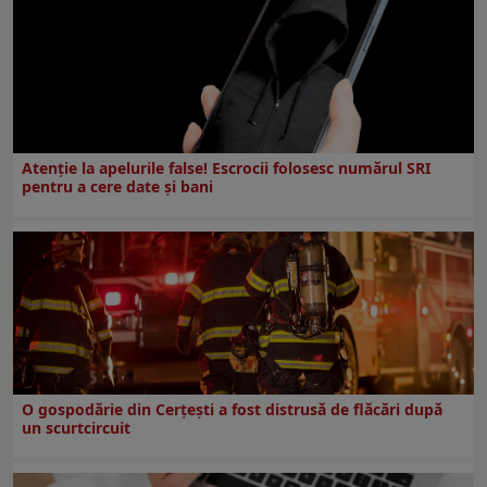
Atenție la apelurile false! Escrocii folosesc numărul SRI
pentru a cere date și bani
O gospodărie din Cerțești a fost distrusă de flăcări după
un scurtcircuit