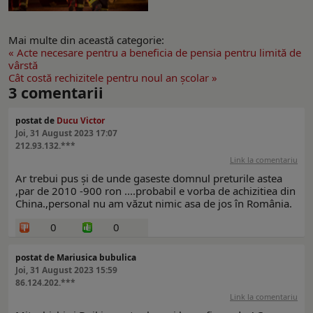
Mai multe din această categorie:
« Acte necesare pentru a beneficia de pensia pentru limită de
vârstă
Cât costă rechizitele pentru noul an școlar »
3
comentarii
postat de
Ducu Victor
Joi, 31 August 2023 17:07
212.93.132.***
Link la comentariu
Ar trebui pus și de unde gaseste domnul preturile astea
,par de 2010 -900 ron ....probabil e vorba de achizitiea din
China.,personal nu am văzut nimic asa de jos în România.
0
0
postat de Mariusica bubulica
Joi, 31 August 2023 15:59
86.124.202.***
Link la comentariu