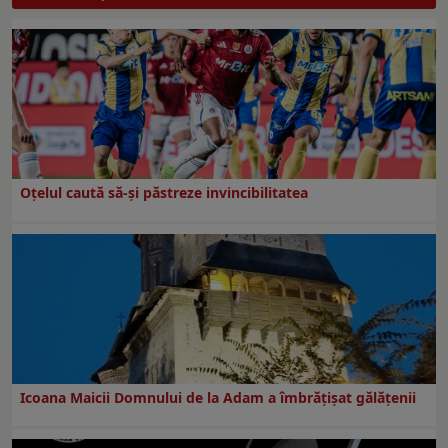
Oțelul caută să-și păstreze invincibilitatea
Icoana Maicii Domnului de la Adam a îmbrățișat gălățenii