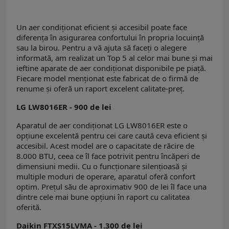
Un aer condiționat eficient și accesibil poate face
diferența în asigurarea confortului în propria locuință
sau la birou. Pentru a vă ajuta să faceți o alegere
informată, am realizat un Top 5 al celor mai bune și mai
ieftine aparate de aer condiționat disponibile pe piață.
Fiecare model menționat este fabricat de o firmă de
renume și oferă un raport excelent calitate-preț.
LG LW8016ER - 900 de lei
Aparatul de aer condiționat LG LW8016ER este o
opțiune excelentă pentru cei care caută ceva eficient și
accesibil. Acest model are o capacitate de răcire de
8.000 BTU, ceea ce îl face potrivit pentru încăperi de
dimensiuni medii. Cu o funcționare silențioasă și
multiple moduri de operare, aparatul oferă confort
optim. Prețul său de aproximativ 900 de lei îl face una
dintre cele mai bune opțiuni în raport cu calitatea
oferită.
Daikin FTXS15LVMA - 1.300 de lei