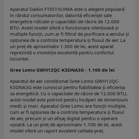
Aparatul Daikin FTXS15LVMA este o alegere populară
în rândul consumatorilor, datorită eficienței sale
energetice ridicate și capacității de răcire de 12.000
BTU. Acest model oferă o funcționare silențioasă și
multiple funcții, cum ar fi filtrul de purificare a aerului și
opțiunea de a controla temperatura și fluxul de aer. La
un preț de aproximativ 1.300 de lei, acest aparat
reprezintă o investiție excelentă pentru confortul
locuinței.
Gree Lomo GWH12QC-K3DNA3G - 1.100 de lei
Aparatul de aer condiționat Gree Lomo GWH12QC-
K3DNA3G este cunoscut pentru fiabilitatea și eficiența
sa energetică. Cu o capacitate de răcire de 12.000 BTU,
acest model este potrivit pentru încăperi de dimensiuni
medii și mari. Aparatul Gree Lomo are funcții multiple,
cum ar fi opțiunea de a controla temperatura și fluxul
de aer, precum și un afișaj digital pentru o operare
ușoară. La un preț de aproximativ 1.100 de lei, acest
model oferă un raport excelent calitate-preț.