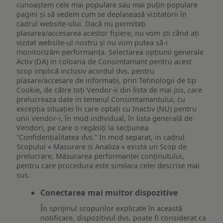
cunoaștem cele mai populare sau mai puțin populare
pagini și să vedem cum se deplasează vizitatorii în
cadrul website-ului. Dacă nu permiteți
plasarea/accesarea acestor fișiere, nu vom ști când ați
vizitat website-ul nostru și nu vom putea să-i
monitorizăm performanța. Selectarea opțiunii generale
Activ (DA) in coloana de Consimtamant pentru acest
scop implică inclusiv acordul dvs. pentru
plasare/accesare de informații, prin Tehnologii de tip
Cookie, de către toți Vendor-ii din lista de mai jos, care
prelucreaza date in temeiul Consimtamantului, cu
excepția situației în care optați cu Inactiv (NU) pentru
unii Vendor-i, în mod individual, în lista generală de
Vendori, pe care o regăsiți la secțiunea
“Confidențialitatea dvs.” In mod separat, in cadrul
Scopului « Masurare si Analiza » exista un Scop de
prelucrare, Măsurarea performanței conținutului,
pentru care procedura este similara celei descrise mai
sus.
Conectarea mai multor dispozitive
În sprijinul scopurilor explicate în această
notificare, dispozitivul dvs. poate fi considerat ca