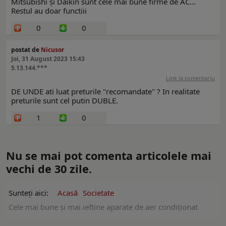
Mitsubishi și Daikin sunt cele mai bune firme de AC...
Restul au doar functiii
0
0
postat de
Nicusor
Joi, 31 August 2023 15:43
5.13.144.***
Link la comentariu
DE UNDE ati luat preturile "recomandate" ? In realitate
preturile sunt cel putin DUBLE.
1
0
Nu se mai pot comenta articolele mai
vechi de 30 zile.
Sunteți aici:
Acasă
Societate
Cele mai bune și mai ieftine aparate de aer condiţionat