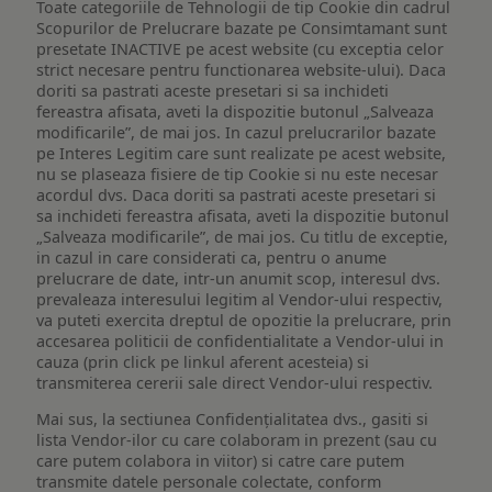
Toate categoriile de Tehnologii de tip Cookie din cadrul
Scopurilor de Prelucrare bazate pe Consimtamant sunt
presetate INACTIVE pe acest website (cu exceptia celor
strict necesare pentru functionarea website-ului). Daca
doriti sa pastrati aceste presetari si sa inchideti
fereastra afisata, aveti la dispozitie butonul „Salveaza
modificarile”, de mai jos. In cazul prelucrarilor bazate
pe Interes Legitim care sunt realizate pe acest website,
nu se plaseaza fisiere de tip Cookie si nu este necesar
acordul dvs. Daca doriti sa pastrati aceste presetari si
sa inchideti fereastra afisata, aveti la dispozitie butonul
„Salveaza modificarile”, de mai jos. Cu titlu de exceptie,
in cazul in care considerati ca, pentru o anume
prelucrare de date, intr-un anumit scop, interesul dvs.
prevaleaza interesului legitim al Vendor-ului respectiv,
va puteti exercita dreptul de opozitie la prelucrare, prin
accesarea politicii de confidentialitate a Vendor-ului in
cauza (prin click pe linkul aferent acesteia) si
transmiterea cererii sale direct Vendor-ului respectiv.
Mai sus, la sectiunea Confidențialitatea dvs., gasiti si
lista Vendor-ilor cu care colaboram in prezent (sau cu
care putem colabora in viitor) si catre care putem
transmite datele personale colectate, conform