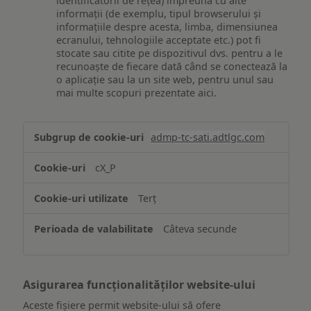
identificatorii de rețea) împreună cu alte
informații (de exemplu, tipul browserului și
informațiile despre acesta, limba, dimensiunea
ecranului, tehnologiile acceptate etc.) pot fi
stocate sau citite pe dispozitivul dvs. pentru a le
recunoaște de fiecare dată când se conectează la
o aplicație sau la un site web, pentru unul sau
mai multe scopuri prezentate aici.
Stocarea
admp-tc-sati.adtlgc.com
și/sau
accesarea
cX_P
informațiilor
de
Terț
pe
un
Câteva secunde
dispozitiv
Asigurarea funcționalităților website-ului
Aceste fișiere permit website-ului să ofere