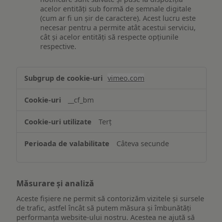
acelor entități sub formă de semnale digitale
(cum ar fi un șir de caractere). Acest lucru este
necesar pentru a permite atât acestui serviciu,
cât și acelor entități să respecte opțiunile
respective.
Asigurarea
vimeo.com
funcționalităților
website-
__cf_bm
ului
Terț
Câteva secunde
Măsurare și analiză
Aceste fișiere ne permit să contorizăm vizitele și sursele
de trafic, astfel încât să putem măsura și îmbunătăți
performanța website-ului nostru. Acestea ne ajută să