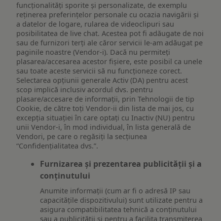
funcționalități sporite și personalizate, de exemplu
reţinerea preferinţelor personale cu ocazia navigării și
a datelor de logare, rularea de videoclipuri sau
posibilitatea de live chat. Acestea pot fi adăugate de noi
sau de furnizori terți ale căror servicii le-am adăugat pe
paginile noastre (Vendor-i). Dacă nu permiteți
plasarea/accesarea acestor fișiere, este posibil ca unele
sau toate aceste servicii să nu funcționeze corect.
Selectarea opțiunii generale Activ (DA) pentru acest
scop implică inclusiv acordul dvs. pentru
plasare/accesare de informații, prin Tehnologii de tip
Cookie, de către toți Vendor-ii din lista de mai jos, cu
excepția situației în care optați cu Inactiv (NU) pentru
unii Vendor-i, în mod individual, în lista generală de
Vendori, pe care o regăsiți la secțiunea
“Confidențialitatea dvs.”.
Furnizarea și prezentarea publicității și a
conținutului
Anumite informații (cum ar fi o adresă IP sau
capacitățile dispozitivului) sunt utilizate pentru a
asigura compatibilitatea tehnică a conținutului
sau a publicității și pentru a facilita transmiterea