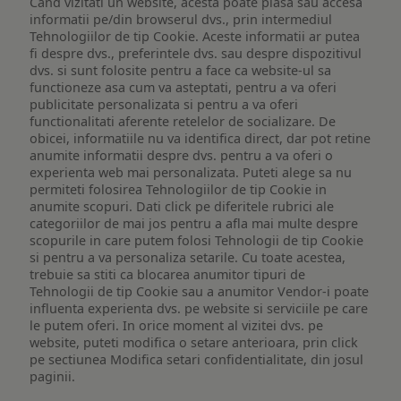
Cand vizitati un website, acesta poate plasa sau accesa
informatii pe/din browserul dvs., prin intermediul
Tehnologiilor de tip Cookie. Aceste informatii ar putea
fi despre dvs., preferintele dvs. sau despre dispozitivul
dvs. si sunt folosite pentru a face ca website-ul sa
functioneze asa cum va asteptati, pentru a va oferi
publicitate personalizata si pentru a va oferi
functionalitati aferente retelelor de socializare. De
obicei, informatiile nu va identifica direct, dar pot retine
anumite informatii despre dvs. pentru a va oferi o
experienta web mai personalizata. Puteti alege sa nu
permiteti folosirea Tehnologiilor de tip Cookie in
anumite scopuri. Dati click pe diferitele rubrici ale
categoriilor de mai jos pentru a afla mai multe despre
scopurile in care putem folosi Tehnologii de tip Cookie
si pentru a va personaliza setarile. Cu toate acestea,
trebuie sa stiti ca blocarea anumitor tipuri de
Tehnologii de tip Cookie sau a anumitor Vendor-i poate
influenta experienta dvs. pe website si serviciile pe care
le putem oferi. In orice moment al vizitei dvs. pe
website, puteti modifica o setare anterioara, prin click
pe sectiunea Modifica setari confidentialitate, din josul
paginii.