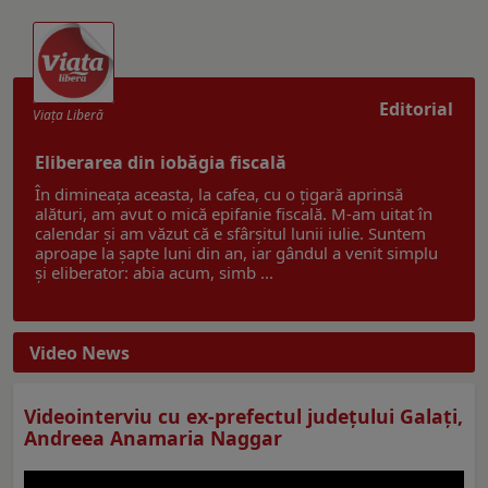
Editorial
Viaţa Liberă
Eliberarea din iobăgia fiscală
În dimineața aceasta, la cafea, cu o țigară aprinsă
alături, am avut o mică epifanie fiscală. M-am uitat în
calendar și am văzut că e sfârșitul lunii iulie. Suntem
aproape la șapte luni din an, iar gândul a venit simplu
și eliberator: abia acum, simb ...
Video News
Videointerviu cu ex-prefectul judeţului Galaţi,
Andreea Anamaria Naggar