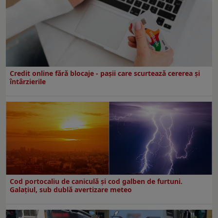
Credit online fără blocaje - pașii care scurtează cererea și
întârzierile
Cod portocaliu de caniculă și cod galben de furtuni.
Galațiul, sub dublă avertizare meteo