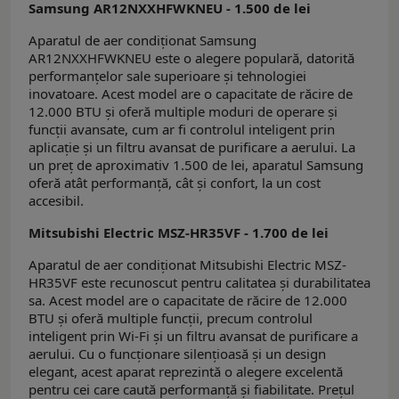
Samsung AR12NXXHFWKNEU - 1.500 de lei
Aparatul de aer condiționat Samsung
AR12NXXHFWKNEU este o alegere populară, datorită
performanțelor sale superioare și tehnologiei
inovatoare. Acest model are o capacitate de răcire de
12.000 BTU și oferă multiple moduri de operare și
funcții avansate, cum ar fi controlul inteligent prin
aplicație și un filtru avansat de purificare a aerului. La
un preț de aproximativ 1.500 de lei, aparatul Samsung
oferă atât performanță, cât și confort, la un cost
accesibil.
Mitsubishi Electric MSZ-HR35VF - 1.700 de lei
Aparatul de aer condiționat Mitsubishi Electric MSZ-
HR35VF este recunoscut pentru calitatea și durabilitatea
sa. Acest model are o capacitate de răcire de 12.000
BTU și oferă multiple funcții, precum controlul
inteligent prin Wi-Fi și un filtru avansat de purificare a
aerului. Cu o funcționare silențioasă și un design
elegant, acest aparat reprezintă o alegere excelentă
pentru cei care caută performanță și fiabilitate. Prețul