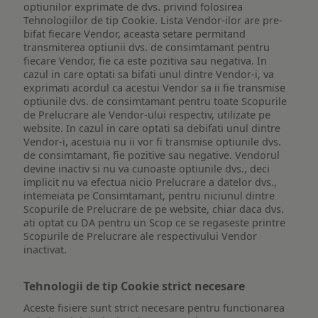
optiunilor exprimate de dvs. privind folosirea
Tehnologiilor de tip Cookie. Lista Vendor-ilor are pre-
bifat fiecare Vendor, aceasta setare permitand
transmiterea optiunii dvs. de consimtamant pentru
fiecare Vendor, fie ca este pozitiva sau negativa. In
cazul in care optati sa bifati unul dintre Vendor-i, va
exprimati acordul ca acestui Vendor sa ii fie transmise
optiunile dvs. de consimtamant pentru toate Scopurile
de Prelucrare ale Vendor-ului respectiv, utilizate pe
website. In cazul in care optati sa debifati unul dintre
Vendor-i, acestuia nu ii vor fi transmise optiunile dvs.
de consimtamant, fie pozitive sau negative. Vendorul
devine inactiv si nu va cunoaste optiunile dvs., deci
implicit nu va efectua nicio Prelucrare a datelor dvs.,
intemeiata pe Consimtamant, pentru niciunul dintre
Scopurile de Prelucrare de pe website, chiar daca dvs.
ati optat cu DA pentru un Scop ce se regaseste printre
Scopurile de Prelucrare ale respectivului Vendor
inactivat.
Tehnologii de tip Cookie strict necesare
Aceste fisiere sunt strict necesare pentru functionarea