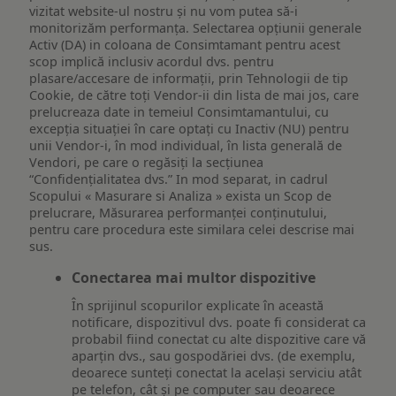
vizitat website-ul nostru și nu vom putea să-i
monitorizăm performanța. Selectarea opțiunii generale
Activ (DA) in coloana de Consimtamant pentru acest
scop implică inclusiv acordul dvs. pentru
plasare/accesare de informații, prin Tehnologii de tip
Cookie, de către toți Vendor-ii din lista de mai jos, care
prelucreaza date in temeiul Consimtamantului, cu
excepția situației în care optați cu Inactiv (NU) pentru
unii Vendor-i, în mod individual, în lista generală de
Vendori, pe care o regăsiți la secțiunea
“Confidențialitatea dvs.” In mod separat, in cadrul
Scopului « Masurare si Analiza » exista un Scop de
prelucrare, Măsurarea performanței conținutului,
pentru care procedura este similara celei descrise mai
sus.
Conectarea mai multor dispozitive
În sprijinul scopurilor explicate în această
notificare, dispozitivul dvs. poate fi considerat ca
probabil fiind conectat cu alte dispozitive care vă
aparțin dvs., sau gospodăriei dvs. (de exemplu,
deoarece sunteți conectat la același serviciu atât
pe telefon, cât și pe computer sau deoarece