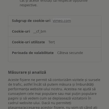
cât și acelor entități să respecte opțiunile
respective.
Asigurarea
vimeo.com
funcționalităților
website-
__cf_bm
ului
Terț
Câteva secunde
Măsurare și analiză
Aceste fișiere ne permit să contorizăm vizitele și sursele
de trafic, astfel încât să putem măsura și îmbunătăți
performanța website-ului nostru. Acestea ne ajută să
cunoaștem cele mai populare sau mai puțin populare
pagini și să vedem cum se deplasează vizitatorii în
cadrul website-ului. Dacă nu permiteți
plasarea/accesarea acestor fișiere, nu vom ști când ați