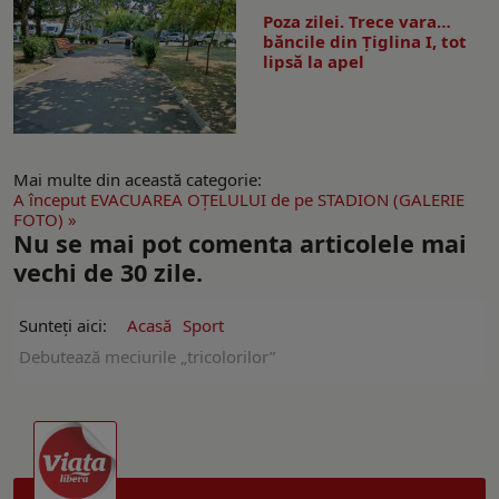
Poza zilei. Trece vara…
băncile din Ţiglina I, tot
lipsă la apel
Mai multe din această categorie:
A început EVACUAREA OŢELULUI de pe STADION (GALERIE
FOTO) »
Nu se mai pot comenta articolele mai
vechi de 30 zile.
Sunteți aici:
Acasă
Sport
Debutează meciurile „tricolorilor”