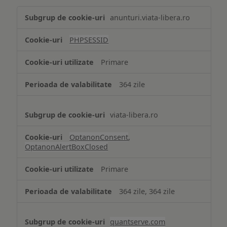
Tehnologii
anunturi.viata-libera.ro
de
tip
PHPSESSID
Cookie
strict
Primare
necesare
364 zile
viata-libera.ro
OptanonConsent
,
OptanonAlertBoxClosed
Primare
364 zile, 364 zile
quantserve.com