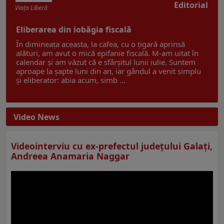
Editorial
Viaţa Liberă
Eliberarea din iobăgia fiscală
În dimineața aceasta, la cafea, cu o țigară aprinsă
alături, am avut o mică epifanie fiscală. M-am uitat în
calendar și am văzut că e sfârșitul lunii iulie. Suntem
aproape la șapte luni din an, iar gândul a venit simplu
și eliberator: abia acum, simb ...
Video News
Videointerviu cu ex-prefectul judeţului Galaţi,
Andreea Anamaria Naggar