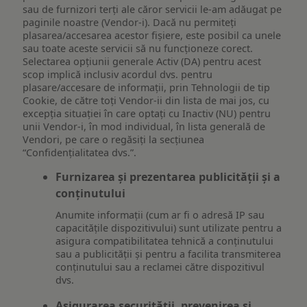
sau de furnizori terți ale căror servicii le-am adăugat pe
paginile noastre (Vendor-i). Dacă nu permiteți
plasarea/accesarea acestor fișiere, este posibil ca unele
sau toate aceste servicii să nu funcționeze corect.
Selectarea opțiunii generale Activ (DA) pentru acest
scop implică inclusiv acordul dvs. pentru
plasare/accesare de informații, prin Tehnologii de tip
Cookie, de către toți Vendor-ii din lista de mai jos, cu
excepția situației în care optați cu Inactiv (NU) pentru
unii Vendor-i, în mod individual, în lista generală de
Vendori, pe care o regăsiți la secțiunea
“Confidențialitatea dvs.”.
Furnizarea și prezentarea publicității și a
conținutului
Anumite informații (cum ar fi o adresă IP sau
capacitățile dispozitivului) sunt utilizate pentru a
asigura compatibilitatea tehnică a conținutului
sau a publicității și pentru a facilita transmiterea
conținutului sau a reclamei către dispozitivul
dvs.
Asigurarea securității, prevenirea și