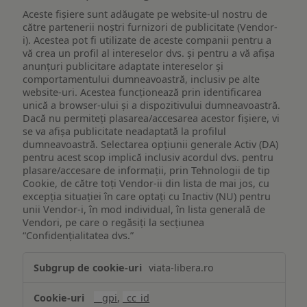
Aceste fișiere sunt adăugate pe website-ul nostru de
către partenerii noștri furnizori de publicitate (Vendor-
i). Acestea pot fi utilizate de aceste companii pentru a
vă crea un profil al intereselor dvs. și pentru a vă afișa
anunțuri publicitare adaptate intereselor și
comportamentului dumneavoastră, inclusiv pe alte
website-uri. Acestea funcționează prin identificarea
unică a browser-ului și a dispozitivului dumneavoastră.
Dacă nu permiteți plasarea/accesarea acestor fișiere, vi
se va afișa publicitate neadaptată la profilul
dumneavoastră. Selectarea opțiunii generale Activ (DA)
pentru acest scop implică inclusiv acordul dvs. pentru
plasare/accesare de informații, prin Tehnologii de tip
Cookie, de către toți Vendor-ii din lista de mai jos, cu
excepția situației în care optați cu Inactiv (NU) pentru
unii Vendor-i, în mod individual, în lista generală de
Vendori, pe care o regăsiți la secțiunea
“Confidențialitatea dvs.”
Publicitate
viata-libera.ro
țintită
(targetată)
__gpi
,
_cc_id