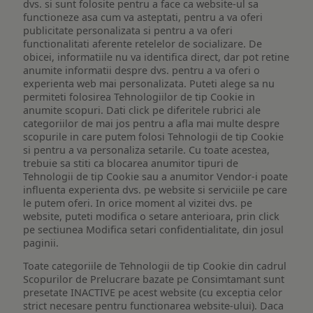
dvs. si sunt folosite pentru a face ca website-ul sa
functioneze asa cum va asteptati, pentru a va oferi
publicitate personalizata si pentru a va oferi
functionalitati aferente retelelor de socializare. De
obicei, informatiile nu va identifica direct, dar pot retine
anumite informatii despre dvs. pentru a va oferi o
experienta web mai personalizata. Puteti alege sa nu
permiteti folosirea Tehnologiilor de tip Cookie in
anumite scopuri. Dati click pe diferitele rubrici ale
categoriilor de mai jos pentru a afla mai multe despre
scopurile in care putem folosi Tehnologii de tip Cookie
si pentru a va personaliza setarile. Cu toate acestea,
trebuie sa stiti ca blocarea anumitor tipuri de
Tehnologii de tip Cookie sau a anumitor Vendor-i poate
influenta experienta dvs. pe website si serviciile pe care
le putem oferi. In orice moment al vizitei dvs. pe
website, puteti modifica o setare anterioara, prin click
pe sectiunea Modifica setari confidentialitate, din josul
paginii.
Toate categoriile de Tehnologii de tip Cookie din cadrul
Scopurilor de Prelucrare bazate pe Consimtamant sunt
presetate INACTIVE pe acest website (cu exceptia celor
strict necesare pentru functionarea website-ului). Daca