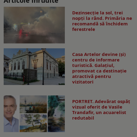
Articole înrudite
Dezinsecţie la sol, trei
nopţi la rând. Primăria ne
recomandă să închidem
ferestrele
Casa Artelor devine (şi)
centru de informare
turistică. Galaţiul,
promovat ca destinaţie
atractivă pentru
vizitatori
PORTRET. Adevărat ospăț
vizual oferit de Vasile
Trandafir, un acuarelist
redutabil