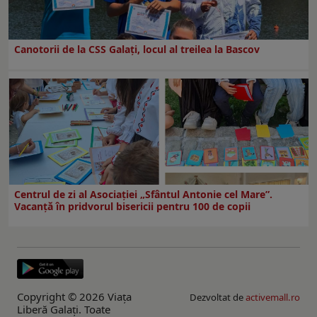
Canotorii de la CSS Galați, locul al treilea la Bascov
Centrul de zi al Asociației „Sfântul Antonie cel Mare”.
Vacanță în pridvorul bisericii pentru 100 de copii
Copyright © 2026 Viaţa
Dezvoltat de
activemall.ro
Liberă Galaţi. Toate