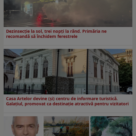
Dezinsecţie la sol, trei nopţi la rând. Primăria ne
recomandă să închidem ferestrele
Casa Artelor devine (şi) centru de informare turistică.
Galaţiul, promovat ca destinaţie atractivă pentru vizitatori