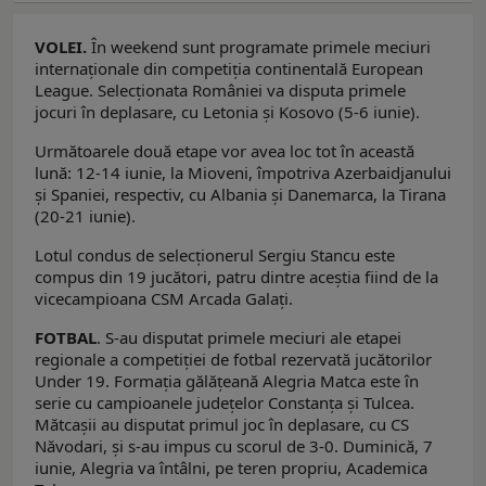
VOLEI.
În weekend sunt programate primele meciuri
internaționale din competiția continentală European
League. Selecționata României va disputa primele
jocuri în deplasare, cu Letonia și Kosovo (5-6 iunie).
Următoarele două etape vor avea loc tot în această
lună: 12-14 iunie, la Mioveni, împotriva Azerbaidjanului
și Spaniei, respectiv, cu Albania și Danemarca, la Tirana
(20-21 iunie).
Lotul condus de selecționerul Sergiu Stancu este
compus din 19 jucători, patru dintre aceștia fiind de la
vicecampioana CSM Arcada Galați.
FOTBAL
. S-au disputat primele meciuri ale etapei
regionale a competiţiei de fotbal rezervată jucătorilor
Under 19. Formaţia gălăţeană Alegria Matca este în
serie cu campioanele județelor Constanța și Tulcea.
Mătcașii au disputat primul joc în deplasare, cu CS
Năvodari, şi s-au impus cu scorul de 3-0. Duminică, 7
iunie, Alegria va întâlni, pe teren propriu, Academica