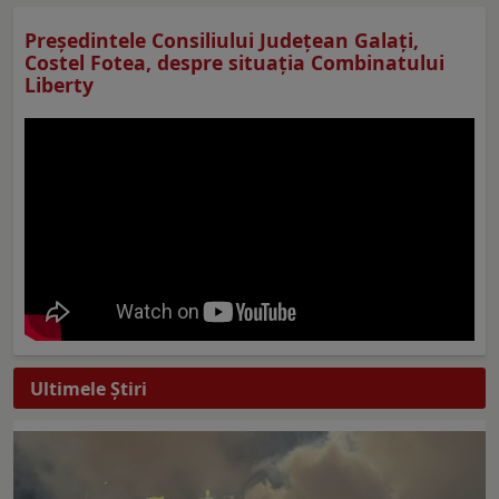
Preşedintele Consiliului Judeţean Galaţi,
Costel Fotea, despre situaţia Combinatului
Liberty
Ultimele Ştiri