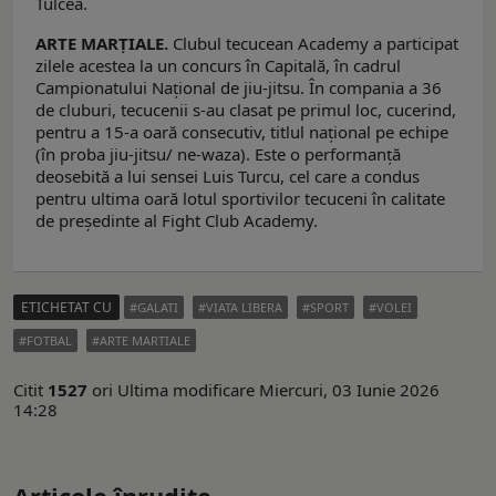
Tulcea.
ARTE MARȚIALE.
Clubul tecucean Academy a participat
zilele acestea la un concurs în Capitală, în cadrul
Campionatului Național de jiu-jitsu. În compania a 36
de cluburi, tecucenii s-au clasat pe primul loc, cucerind,
pentru a 15-a oară consecutiv, titlul național pe echipe
(în proba jiu-jitsu/ ne-waza). Este o performanță
deosebită a lui sensei Luis Turcu, cel care a condus
pentru ultima oară lotul sportivilor tecuceni în calitate
de președinte al Fight Club Academy.
ETICHETAT CU
GALATI
VIATA LIBERA
SPORT
VOLEI
FOTBAL
ARTE MARTIALE
Citit
1527
ori
Ultima modificare Miercuri, 03 Iunie 2026
14:28