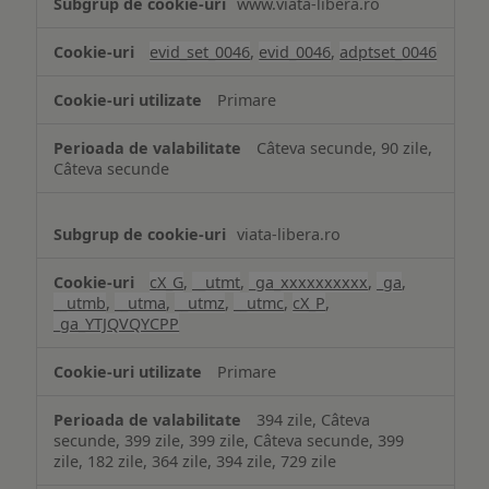
www.viata-libera.ro
și
analiză
evid_set_0046
,
evid_0046
,
adptset_0046
Primare
Câteva secunde, 90 zile,
Câteva secunde
viata-libera.ro
cX_G
,
__utmt
,
_ga_xxxxxxxxxx
,
_ga
,
__utmb
,
__utma
,
__utmz
,
__utmc
,
cX_P
,
_ga_YTJQVQYCPP
Primare
394 zile, Câteva
secunde, 399 zile, 399 zile, Câteva secunde, 399
zile, 182 zile, 364 zile, 394 zile, 729 zile