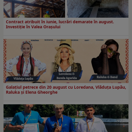
Contract atribuit în iunie, lucrări demarate în august.
Investiţie în Valea Oraşului
Galaţiul petrece din 20 august cu Loredana, Vlăduța Lupău,
Raluka și Elena Gheorghe