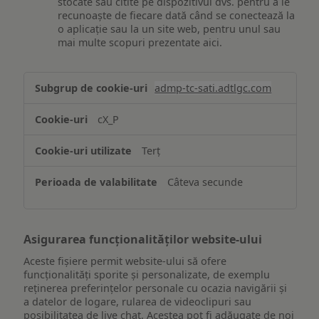
stocate sau citite pe dispozitivul dvs. pentru a le
recunoaște de fiecare dată când se conectează la
o aplicație sau la un site web, pentru unul sau
mai multe scopuri prezentate aici.
Stocarea
admp-tc-sati.adtlgc.com
și/sau
accesarea
cX_P
informațiilor
de
Terț
pe
un
Câteva secunde
dispozitiv
Asigurarea funcționalităților website-ului
Aceste fișiere permit website-ului să ofere
funcționalități sporite și personalizate, de exemplu
reţinerea preferinţelor personale cu ocazia navigării și
a datelor de logare, rularea de videoclipuri sau
posibilitatea de live chat. Acestea pot fi adăugate de noi