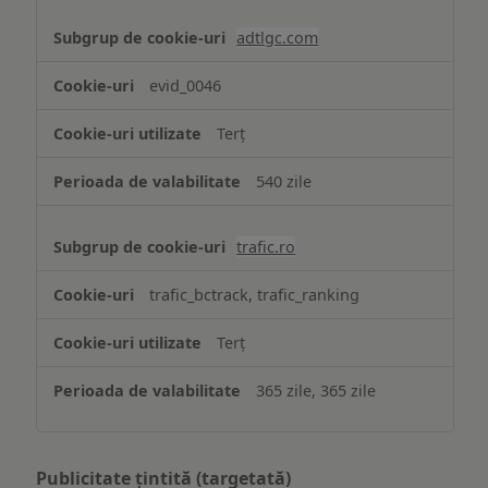
adtlgc.com
evid_0046
Terț
540 zile
trafic.ro
trafic_bctrack, trafic_ranking
Terț
365 zile, 365 zile
Publicitate țintită (targetată)