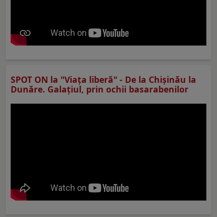
SPOT ON la "Viaţa liberă" - De la Chișinău la
Dunăre. Galațiul, prin ochii basarabenilor