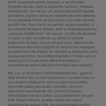
doriti sa pastrati aceste presetari si sa inchideti
fereastra afisata, aveti la dispozitie butonul „Salveaza
modificarile”, de mai jos. In cazul prelucrarilor bazate
pe Interes Legitim care sunt realizate pe acest website,
nu se plaseaza fisiere de tip Cookie si nu este necesar
acordul dvs. Daca doriti sa pastrati aceste presetari si
sa inchideti fereastra afisata, aveti la dispozitie butonul
„Salveaza modificarile”, de mai jos. Cu titlu de exceptie,
in cazul in care considerati ca, pentru o anume
prelucrare de date, intr-un anumit scop, interesul dvs.
prevaleaza interesului legitim al Vendor-ului respectiv,
va puteti exercita dreptul de opozitie la prelucrare, prin
accesarea politicii de confidentialitate a Vendor-ului in
cauza (prin click pe linkul aferent acesteia) si
transmiterea cererii sale direct Vendor-ului respectiv.
Mai sus, la sectiunea Confidențialitatea dvs., gasiti si
lista Vendor-ilor cu care colaboram in prezent (sau cu
care putem colabora in viitor) si catre care putem
transmite datele personale colectate, conform
optiunilor exprimate de dvs. privind folosirea
Tehnologiilor de tip Cookie. Lista Vendor-ilor are pre-
bifat fiecare Vendor, aceasta setare permitand
transmiterea optiunii dvs. de consimtamant pentru