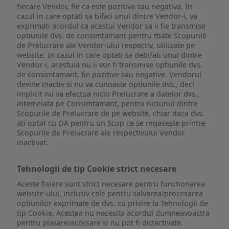
fiecare Vendor, fie ca este pozitiva sau negativa. In
cazul in care optati sa bifati unul dintre Vendor-i, va
exprimati acordul ca acestui Vendor sa ii fie transmise
optiunile dvs. de consimtamant pentru toate Scopurile
de Prelucrare ale Vendor-ului respectiv, utilizate pe
website. In cazul in care optati sa debifati unul dintre
Vendor-i, acestuia nu ii vor fi transmise optiunile dvs.
de consimtamant, fie pozitive sau negative. Vendorul
devine inactiv si nu va cunoaste optiunile dvs., deci
implicit nu va efectua nicio Prelucrare a datelor dvs.,
intemeiata pe Consimtamant, pentru niciunul dintre
Scopurile de Prelucrare de pe website, chiar daca dvs.
ati optat cu DA pentru un Scop ce se regaseste printre
Scopurile de Prelucrare ale respectivului Vendor
inactivat.
Tehnologii de tip Cookie strict necesare
Aceste fisiere sunt strict necesare pentru functionarea
website-ului, inclusiv cele pentru salvarea/procesarea
optiunilor exprimate de dvs. cu privire la Tehnologii de
tip Cookie. Acestea nu necesita acordul dumneavoastra
pentru plasare/accesare si nu pot fi dezactivate.