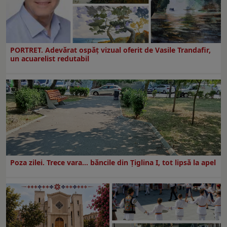
PORTRET. Adevărat ospăț vizual oferit de Vasile Trandafir,
un acuarelist redutabil
Poza zilei. Trece vara… băncile din Ţiglina I, tot lipsă la apel