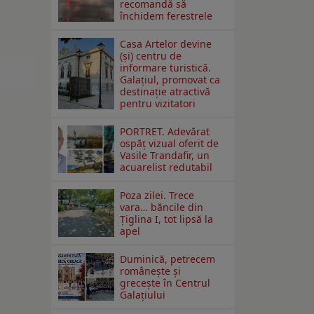
recomandă să
închidem ferestrele
Casa Artelor devine
(şi) centru de
informare turistică.
Galaţiul, promovat ca
destinaţie atractivă
pentru vizitatori
PORTRET. Adevărat
ospăț vizual oferit de
Vasile Trandafir, un
acuarelist redutabil
Poza zilei. Trece
vara… băncile din
Ţiglina I, tot lipsă la
apel
Duminică, petrecem
româneşte şi
greceşte în Centrul
Galaţiului