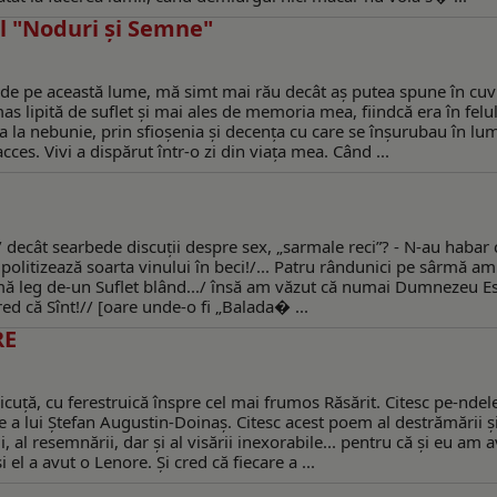
ul "Noduri şi Semne"
dus de pe această lume, mă simt mai rău decât aș putea spune în cuv
s lipită de suflet și mai ales de memoria mea, fiindcă era în felul
a la nebunie, prin sfioșenia și decența cu care se înșurubau în lu
ces. Vivi a dispărut într-o zi din viața mea. Când ...
../ decât searbede discuţii despre sex, „sarmale reci”? - N-au habar 
olitizează soarta vinului în beci!/... Patru rândunici pe sârmă am.
ă leg de-un Suflet blând.../ însă am văzut că numai Dumnezeu Es
red că Sînt!// [oare unde-o fi „Balada� ...
RE
icuţă, cu ferestruică înspre cel mai frumos Răsărit. Citesc pe-ndel
e a lui Ştefan Augustin-Doinaş. Citesc acest poem al destrămării şi
, al resemnării, dar şi al visării inexorabile... pentru că şi eu am 
i el a avut o Lenore. Şi cred că fiecare a ...