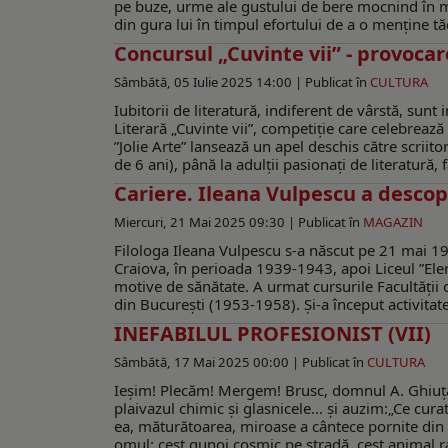
pe buze, urme ale gustului de bere mocnind în mâ
din gura lui în timpul efortului de a o menține tă
Concursul „Cuvinte vii” - provocar
Sâmbătă, 05 Iulie 2025 14:00 |
Publicat în
CULTURA
Iubitorii de literatură, indiferent de vârstă, sunt
Literară „Cuvinte vii”, competiție care celebrează 
”Jolie Arte” lansează un apel deschis către scriito
de 6 ani), până la adulții pasionați de literatură, 
Cariere. Ileana Vulpescu a descop
Miercuri, 21 Mai 2025 09:30 |
Publicat în
MAGAZIN
Filologa Ileana Vulpescu s-a născut pe 21 mai 193
Craiova, în perioada 1939-1943, apoi Liceul ”Elen
motive de sănătate. A urmat cursurile Facultăţii d
din Bucureşti (1953-1958). Şi-a început activitate
INEFABILUL PROFESIONIST (VII)
Sâmbătă, 17 Mai 2025 00:00 |
Publicat în
CULTURA
Ieșim! Plecăm! Mergem! Brusc, domnul A. Ghiuţă 
plaivazul chimic şi glasnicele... şi auzim:„Ce cu
ea, măturătoarea, miroase a cântece pornite din d
omul: cest gunoi cosmic pe stradă, cest animal ra