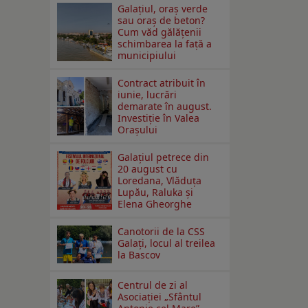
Galațiul, oraș verde
sau oraș de beton?
Cum văd gălățenii
schimbarea la față a
municipiului
Contract atribuit în
iunie, lucrări
demarate în august.
Investiţie în Valea
Oraşului
Galaţiul petrece din
20 august cu
Loredana, Vlăduța
Lupău, Raluka și
Elena Gheorghe
Canotorii de la CSS
Galați, locul al treilea
la Bascov
Centrul de zi al
Asociației „Sfântul