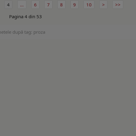
4
...
6
7
8
9
10
Pagina 4 din 53
metele după tag: proza