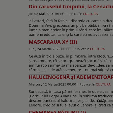
Din caruselul timpului, la Cenacl
Joi, 08 Mai 2025 16:15 |
Publicat în
CULTURA
"Și astăzi, față în față cu discreția cu care s-a 
Doamna Vivi, grecoaica un pic bâlbâită, mi-a răma
lume a manierelor în primul rând, care îmi plăce
oamenii educați ca ei și la care eu nu avusesem ac
MASCARAUA XY (II)
Luni, 24 Martie 2025 00:00 |
Publicat în
CULTURA
Ce auzi în troleibuze, în plimbare, între blocuri.
şansa moare, că se programează şocuri/ şi că se p
am furat o sârmă/ să mă spânzur de-o Idee, să m
cârmă... şi – de-atâta venerare – nu mai ştiu să c
HALUCINOGENĂ și ADEMENITOA
Miercuri, 12 Martie 2025 00:00 |
Publicat în
CULTURA
Sunt acasă, în casa părinţilor mei, în odaia cea m
„Corbul” lui Edgar Allan Poe, în sublima traducer
descompunerii, al halucinaţiei şi al deznădăjduirii
Lenore, cred că şi tu ai avut o Lenore, şi cred că ş
CHEMAREA PĂDURII (I)