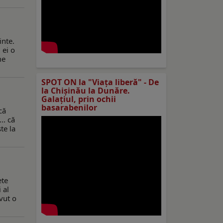
inte.
 ei o
me
SPOT ON la "Viaţa liberă" - De
la Chișinău la Dunăre.
Galațiul, prin ochii
basarabenilor
că
.. că
te la
ete
 al
avut o