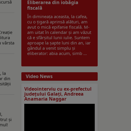
scursă
Eliberarea din iobăgia
fiscală
În dimineața aceasta, la cafea,
cu o țigară aprinsă alături, am
avut o mică epifanie fiscală. M-
Creație
am uitat în calendar și am văzut
ditura
că e sfârșitul lunii iulie. Suntem
u vârsta
aproape la șapte luni din an, iar
gândul a venit simplu și
eliberator: abia acum, simb ...
 la
Video News
ar din
ităţii
Videointerviu cu ex-prefectul
judeţului Galaţi, Andreea
Anamaria Naggar
l,
ru! şi
mul!