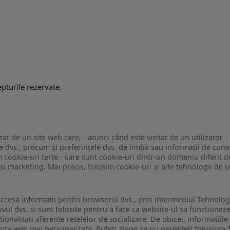
pturile rezervate.
zat de un site web care, - atunci când este vizitat de un utilizator -
 dvs., precum și preferințele dvs. de limbă sau informații de conec
ookie-uri terțe - care sunt cookie-uri dintr-un domeniu diferit de 
e și marketing. Mai precis, folosim cookie-uri și alte tehnologii de
ccesa informatii pe/din browserul dvs., prin intermediul Tehnologii
ivul dvs. si sunt folosite pentru a face ca website-ul sa functionez
tionalitati aferente retelelor de socializare. De obicei, informatiile
enta web mai personalizata. Puteti alege sa nu permiteti folosirea 