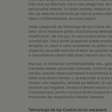
Dati click pe diferitele rubrici ale categoriilor 
personaliza setarile. Cu toate acestea, trebuie s
dvs. pe website si serviciile pe care le putem ofer
setari confidentialitate, din josul paginii.
Toate categoriile de Tehnologii de tip Cookie di
celor strict necesare pentru functionarea website-u
modificarile”, de mai jos. In cazul prelucrarilor 
acordul dvs. Daca doriti sa pastrati aceste presetar
exceptie, in cazul in care considerati ca, pentru 
respectiv, va puteti exercita dreptul de opozitie l
si transmiterea cererii sale direct Vendor-ului res
Mai sus, la sectiunea Confidențialitatea dvs., gas
transmite datele personale colectate, conform opt
Vendor, aceasta setare permitand transmiterea opt
bifati unul dintre Vendor-i, va exprimati acordul
Vendor-ului respectiv, utilizate pe website. In caz
pozitive sau negative. Vendorul devine inactiv si 
Consimtamant, pentru niciunul dintre Scopurile d
Prelucrare ale respectivului Vendor inactivat.
Tehnologii de tip Cookie strict necesare