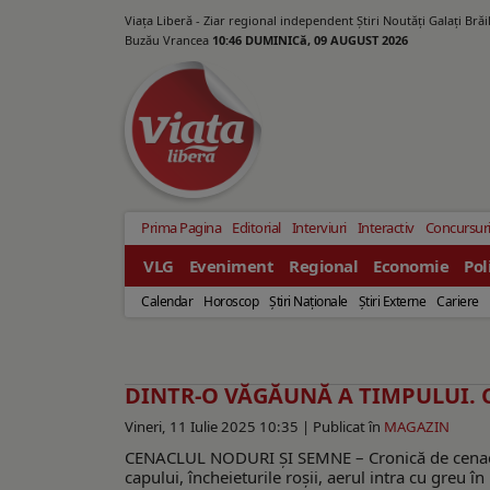
Viața Liberă - Ziar regional independent Știri Noutăți Galaţi Bră
Buzău Vrancea
10:46 DUMINICă, 09 AUGUST 2026
Prima Pagina
Editorial
Interviuri
Interactiv
Concursur
VLG
Eveniment
Regional
Economie
Pol
Calendar
Horoscop
Ştiri Naţionale
Ştiri Externe
Cariere
DINTR-O VĂGĂUNĂ A TIMPULUI. Cr
Vineri, 11 Iulie 2025 10:35 |
Publicat în
MAGAZIN
CENACLUL NODURI ŞI SEMNE – Cronică de cenaclu
capului, încheieturile roșii, aerul intra cu greu 