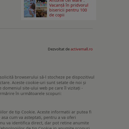
Antonie cel Mare”.
Vacanță în pridvorul
bisericii pentru 100
de copii
Dezvoltat de
activemall.ro
 solicită browserului să-l stocheze pe dispozitivul
tare. Aceste cookie-uri sunt setate de noi și
domeniul site-ului web pe care îl vizitați -
 urmărire în următoarele scopuri:
lor de tip Cookie. Aceste informatii ar putea fi
e asa cum va asteptati, pentru a va oferi
 nu va identifica direct, dar pot retine anumite
Tehnologiilor de tip Cookie in anumite scopuri.