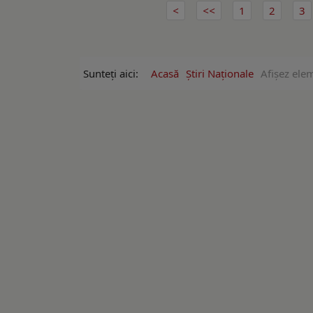
1
2
3
Sunteți aici:
Acasă
Ştiri Naţionale
Afişez ele