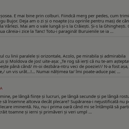
 şosea. E mai bine prin colburi. Fiindcă merg per pedes, cum trimi
ârgu Bujor. Deja am o zi şi o noapte (cu opririle pentru mas) de câ
a Vârlezi. Mai am o vale lungă şi-s la Crăieşti. Şi-s la Ghingheşti. 
 căreia-i zice la Tanc! Totu-i paragină! Buruienile se ia ...
ul cu linii paralele şi orizontale, Acolo, pe mirabila şi admirabila
 şi Moldova de jos! uite-aşa: „Te rog să ierţi că nu te-am aşteptat
beşte până când/ m-oi dezbăra-ntru veci de poezie!// N-a fost aşa
,/ un vis urât...!... Numai nălţimea ta/ îmi poate-aduce pac ...
A
ine, pe lângă fiinţe şi lucruri, pe lângă secunde şi pe lângă rostu
te să însemne altceva decât plecare? Supărarea-i nejustificată nu p
plecare iminentă. Nu, nu-i prima oară când mi se întâmplă să parti
t toamne şi ierni şi primăveri şi veri umpl ...