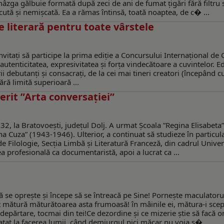
zga gălbuie formată după zeci de ani de fumat țigări fără filtru 
cută și nemișcată. Ea a rămas întinsă, toată noaptea, de c� ...
e literară pentru toate vârstele
 invitați să participe la prima ediție a Concursului Internațional de 
autenticitatea, expresivitatea și forța vindecătoare a cuvintelor. E
rii debutanți și consacrați, de la cei mai tineri creatori (începând c
fără limită superioară ...
erit ”Arta conversaţiei”
2, la Bratovoeşti, judeţul Dolj. A urmat Școala ”Regina Elisabeta”,
a Cuza” (1943-1946). Ulterior, a continuat să studieze în particul
e Filologie, Secţia Limbă şi Literatură Franceză, din cadrul Univers
a profesională ca documentaristă, apoi a lucrat ca ...
se oprește și începe să se întreacă pe Sine! Porneşte maculatoru
rat mătură măturătoarea asta frumoasă! în mâinile ei, mătura-i scept
epărtare, tocmai din tei!Ce dezordine şi ce mizerie ştie să facă o
tat la facerea lumii, când demiurgul nici măcar nu voia s� ...