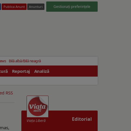
Gestionați preferințele
Publica Anunt
Anunturi
News
Bilă albă/Bilă neagră
tură
Reportaj
Analiză
eed RSS
Editorial
Viaţa Liberă
ămas,