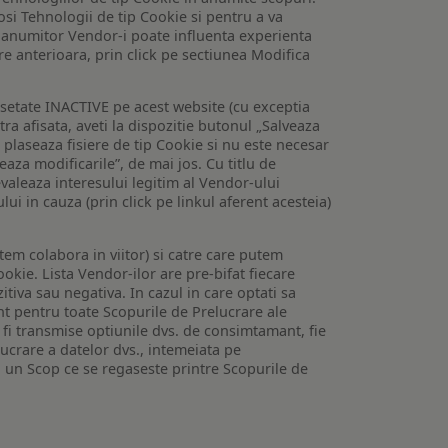
losi Tehnologii de tip Cookie si pentru a va
 a anumitor Vendor-i poate influenta experienta
are anterioara, prin click pe sectiunea Modifica
setate INACTIVE pe acest website (cu exceptia
tra afisata, aveti la dispozitie butonul „Salveaza
e plaseaza fisiere de tip Cookie si nu este necesar
veaza modificarile”, de mai jos. Cu titlu de
valeaza interesului legitim al Vendor-ului
lui in cauza (prin click pe linkul aferent acesteia)
utem colabora in viitor) si catre care putem
okie. Lista Vendor-ilor are pre-bifat fiecare
iva sau negativa. In cazul in care optati sa
nt pentru toate Scopurile de Prelucrare ale
or fi transmise optiunile dvs. de consimtamant, fie
lucrare a datelor dvs., intemeiata pe
 un Scop ce se regaseste printre Scopurile de