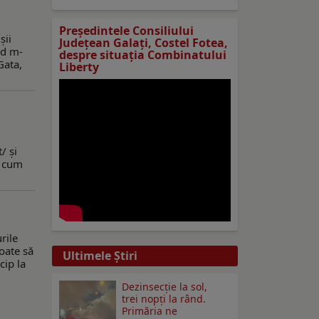
Preşedintele Consiliului
şii
Judeţean Galaţi, Costel Fotea,
nd m-
despre situaţia Combinatului
Gata,
Liberty
/ şi
, cum
rile
oate să
Ultimele Ştiri
cip la
Dezinsecţie la sol,
trei nopţi la rând.
Primăria ne