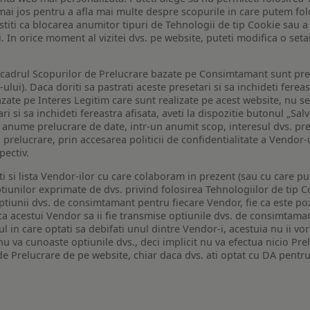
de mai jos pentru a afla mai multe despre scopurile in care putem fo
a stiti ca blocarea anumitor tipuri de Tehnologii de tip Cookie sau
i. In orice moment al vizitei dvs. pe website, puteti modifica o set
n cadrul Scopurilor de Prelucrare bazate pe Consimtamant sunt pre
lui). Daca doriti sa pastrati aceste presetari si sa inchideti fereas
bazate pe Interes Legitim care sunt realizate pe acest website, nu s
i si sa inchideti fereastra afisata, aveti la dispozitie butonul „Sal
o anume prelucrare de date, intr-un anumit scop, interesul dvs. pre
a prelucrare, prin accesarea politicii de confidentialitate a Vendor-u
pectiv.
iti si lista Vendor-ilor cu care colaboram in prezent (sau cu care p
iunilor exprimate de dvs. privind folosirea Tehnologiilor de tip Co
iunii dvs. de consimtamant pentru fiecare Vendor, fie ca este pozit
 ca acestui Vendor sa ii fie transmise optiunile dvs. de consimtama
ul in care optati sa debifati unul dintre Vendor-i, acestuia nu ii v
nu va cunoaste optiunile dvs., deci implicit nu va efectua nicio Pre
e Prelucrare de pe website, chiar daca dvs. ati optat cu DA pentru