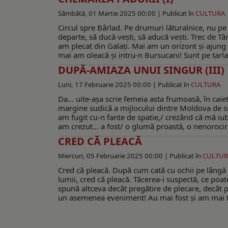
Sâmbătă, 01 Martie 2025 00:00 |
Publicat în
CULTURA
Circul spre Bârlad. Pe drumuri lăturalnice, nu pe
departe, să ducă veşti, să aducă veşti. Trec de T
am plecat din Galaţi. Mai am un orizont şi ajung l
mai am oleacă şi intru-n Bursucani! Sunt pe tarlaua
DUPĂ-AMIAZA UNUI SINGUR (III)
Luni, 17 Februarie 2025 00:00 |
Publicat în
CULTURA
Da... uite-aşa scrie femeia asta frumoasă, în caiet
margine sudică a mijlocului dintre Moldova de sus
am fugit cu-n fante de spatie,/ crezând că mă iu
am crezut... a fost/ o glumă proastă, o nenorocire
CRED CĂ PLEACĂ
Miercuri, 05 Februarie 2025 00:00 |
Publicat în
CULTUR
Cred că pleacă. După cum cată cu ochii pe lângă m
lumii, cred că pleacă. Tăcerea-i suspectă, ce poa
spună altceva decât pregătire de plecare, decât 
un asemenea eveniment! Au mai fost şi am mai trăi