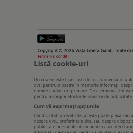
Copyright © 2026 Viaţa Liberă Galaţi. Toate dre
Termeni si conditii
Listă cookie-uri
Un cookie este fişier text de mici dimensiuni utili
dvs. pentru a păstra în memorie informații despre
numite cookie-uri primare. De asemenea, folosim c
pentru a sprijini eforturile noastre de publicitat
Cum vă exprimați opțiunile
Cand vizitati un website, acesta poate plasa sau a
despre dvs., preferintele dvs. sau despre dispozit
publicitate personalizata si pentru a va oferi func
informatii despre dvs. pentru a va oferi o experi