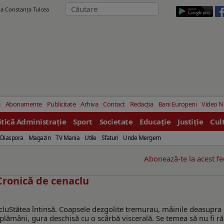
ila Constanţa Tulcea
i
Abonamente
Publicitate
Arhiva
Contact
Redacția
Bani Europeni
Video 
itică Administrație
Sport
Societate
Educație
Justiție
Cul
Diaspora
Magazin
TV Mania
Utile
Sfaturi
Unde Mergem
Abonează-te la acest f
onică de cenaclu
Stătea întinsă. Coapsele dezgolite tremurau, mâinile deasupra
în plămâni, gura deschisă cu o scârbă viscerală. Se temea să nu fi r