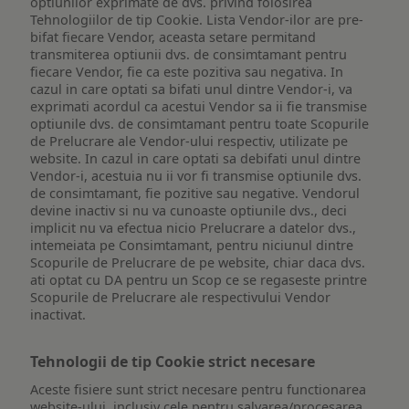
optiunilor exprimate de dvs. privind folosirea
Tehnologiilor de tip Cookie. Lista Vendor-ilor are pre-
bifat fiecare Vendor, aceasta setare permitand
transmiterea optiunii dvs. de consimtamant pentru
fiecare Vendor, fie ca este pozitiva sau negativa. In
cazul in care optati sa bifati unul dintre Vendor-i, va
exprimati acordul ca acestui Vendor sa ii fie transmise
optiunile dvs. de consimtamant pentru toate Scopurile
de Prelucrare ale Vendor-ului respectiv, utilizate pe
website. In cazul in care optati sa debifati unul dintre
Vendor-i, acestuia nu ii vor fi transmise optiunile dvs.
de consimtamant, fie pozitive sau negative. Vendorul
devine inactiv si nu va cunoaste optiunile dvs., deci
implicit nu va efectua nicio Prelucrare a datelor dvs.,
intemeiata pe Consimtamant, pentru niciunul dintre
Scopurile de Prelucrare de pe website, chiar daca dvs.
ati optat cu DA pentru un Scop ce se regaseste printre
Scopurile de Prelucrare ale respectivului Vendor
inactivat.
Tehnologii de tip Cookie strict necesare
Aceste fisiere sunt strict necesare pentru functionarea
website-ului, inclusiv cele pentru salvarea/procesarea