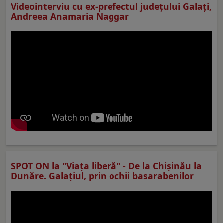
Videointerviu cu ex-prefectul judeţului Galaţi,
Andreea Anamaria Naggar
SPOT ON la "Viaţa liberă" - De la Chișinău la
Dunăre. Galațiul, prin ochii basarabenilor