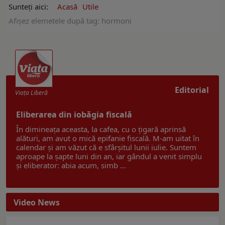
Sunteți aici:
Acasă
Utile
Afişez elemetele după tag: hormoni
Editorial
Viaţa Liberă
Eliberarea din iobăgia fiscală
În dimineața aceasta, la cafea, cu o țigară aprinsă
alături, am avut o mică epifanie fiscală. M-am uitat în
calendar și am văzut că e sfârșitul lunii iulie. Suntem
aproape la șapte luni din an, iar gândul a venit simplu
și eliberator: abia acum, simb ...
Video News