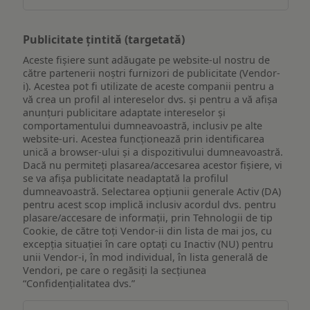
Publicitate țintită (targetată)
Aceste fișiere sunt adăugate pe website-ul nostru de
către partenerii noștri furnizori de publicitate (Vendor-
i). Acestea pot fi utilizate de aceste companii pentru a
vă crea un profil al intereselor dvs. și pentru a vă afișa
anunțuri publicitare adaptate intereselor și
comportamentului dumneavoastră, inclusiv pe alte
website-uri. Acestea funcționează prin identificarea
unică a browser-ului și a dispozitivului dumneavoastră.
Dacă nu permiteți plasarea/accesarea acestor fișiere, vi
se va afișa publicitate neadaptată la profilul
dumneavoastră. Selectarea opțiunii generale Activ (DA)
pentru acest scop implică inclusiv acordul dvs. pentru
plasare/accesare de informații, prin Tehnologii de tip
Cookie, de către toți Vendor-ii din lista de mai jos, cu
excepția situației în care optați cu Inactiv (NU) pentru
unii Vendor-i, în mod individual, în lista generală de
Vendori, pe care o regăsiți la secțiunea
“Confidențialitatea dvs.”
Publicitate