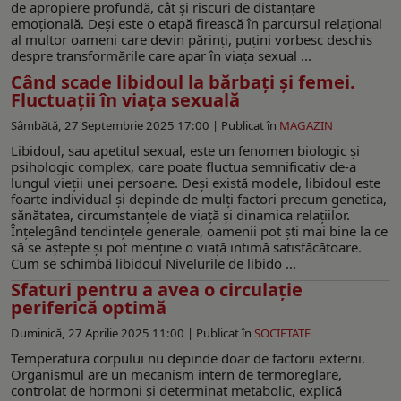
de apropiere profundă, cât și riscuri de distanțare
emoțională. Deși este o etapă firească în parcursul relațional
al multor oameni care devin părinți, puțini vorbesc deschis
despre transformările care apar în viața sexual ...
Când scade libidoul la bărbați și femei.
Fluctuații în viața sexuală
Sâmbătă, 27 Septembrie 2025 17:00 |
Publicat în
MAGAZIN
Libidoul, sau apetitul sexual, este un fenomen biologic și
psihologic complex, care poate fluctua semnificativ de-a
lungul vieții unei persoane. Deși există modele, libidoul este
foarte individual și depinde de mulți factori precum genetica,
sănătatea, circumstanțele de viață și dinamica relațiilor.
Înțelegând tendințele generale, oamenii pot ști mai bine la ce
să se aștepte și pot menține o viață intimă satisfăcătoare.
Cum se schimbă libidoul Nivelurile de libido ...
Sfaturi pentru a avea o circulație
periferică optimă
Duminică, 27 Aprilie 2025 11:00 |
Publicat în
SOCIETATE
Temperatura corpului nu depinde doar de factorii externi.
Organismul are un mecanism intern de termoreglare,
controlat de hormoni și determinat metabolic, explică