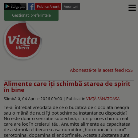
≡
Publica Anunt
Anunturi
Gestionați preferințele
Abonează-te la acest feed RSS
Alimente care îți schimbă starea de spirit
în bine
Sâmbătă, 04 Aprilie 2026 09:00 |
Publicat în
VIAŢĂ SĂNĂTOASA
Te-ai întrebat vreodată de ce o bucățică de ciocolată neagră
sau o mână de nuci îți pot schimba instantaneu dispoziția?
Nu este doar o senzație subiectivă, ci un proces chimic real
care are loc în creierul tău. Anumite alimente au capacitatea
de a stimula eliberarea așa-numiților „hormoni ai fericirii” -
serotonina, dopamina și endorfinele. Aceste substanțe sunt