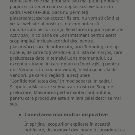
cunoaștem cele mai populare sau mai puțin populare
pagini și să vedem cum se deplasează vizitatorii în
cadrul website-ului. Dacă nu permiteți
plasarea/accesarea acestor fișiere, nu vom ști când ați
vizitat website-ul nostru și nu vom putea să-i
monitorizăm performanța. Selectarea opțiunii generale
Activ (DA) in coloana de Consimtamant pentru acest
scop implică inclusiv acordul dvs. pentru
plasare/accesare de informații, prin Tehnologii de tip
Cookie, de către toți Vendor-ii din lista de mai jos, care
prelucreaza date in temeiul Consimtamantului, cu
excepția situației în care optați cu Inactiv (NU) pentru
unii Vendor-i, în mod individual, în lista generală de
Vendori, pe care o regăsiți la secțiunea
“Confidențialitatea dvs.” In mod separat, in cadrul
Scopului « Masurare si Analiza » exista un Scop de
prelucrare, Măsurarea performanței conținutului,
pentru care procedura este similara celei descrise mai
sus.
Conectarea mai multor dispozitive
În sprijinul scopurilor explicate în această
notificare, dispozitivul dvs. poate fi considerat ca