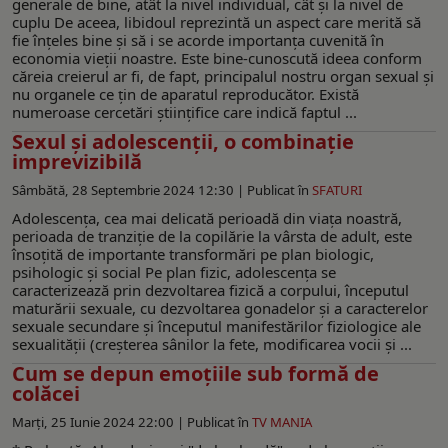
generale de bine, atât la nivel individual, cât și la nivel de
cuplu De aceea, libidoul reprezintă un aspect care merită să
fie înțeles bine și să i se acorde importanța cuvenită în
economia vieții noastre. Este bine-cunoscută ideea conform
căreia creierul ar fi, de fapt, principalul nostru organ sexual și
nu organele ce țin de aparatul reproducător. Există
numeroase cercetări științifice care indică faptul ...
Sexul și adolescenții, o combinație
imprevizibilă
Sâmbătă, 28 Septembrie 2024 12:30 |
Publicat în
SFATURI
Adolescenţa, cea mai delicată perioadă din viaţa noastră,
perioada de tranziţie de la copilărie la vârsta de adult, este
însoţită de importante transformări pe plan biologic,
psihologic şi social Pe plan fizic, adolescenţa se
caracterizează prin dezvoltarea fizică a corpului, începutul
maturării sexuale, cu dezvoltarea gonadelor şi a caracterelor
sexuale secundare şi începutul manifestărilor fiziologice ale
sexualităţii (creşterea sânilor la fete, modificarea vocii şi ...
Cum se depun emoțiile sub formă de
colăcei
Marți, 25 Iunie 2024 22:00 |
Publicat în
TV MANIA