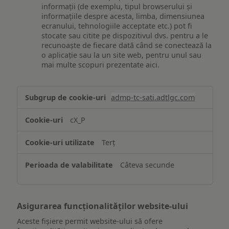
informații (de exemplu, tipul browserului și
informațiile despre acesta, limba, dimensiunea
ecranului, tehnologiile acceptate etc.) pot fi
stocate sau citite pe dispozitivul dvs. pentru a le
recunoaște de fiecare dată când se conectează la
o aplicație sau la un site web, pentru unul sau
mai multe scopuri prezentate aici.
Stocarea
admp-tc-sati.adtlgc.com
și/sau
accesarea
cX_P
informațiilor
de
Terț
pe
un
Câteva secunde
dispozitiv
Asigurarea funcționalităților website-ului
Aceste fișiere permit website-ului să ofere