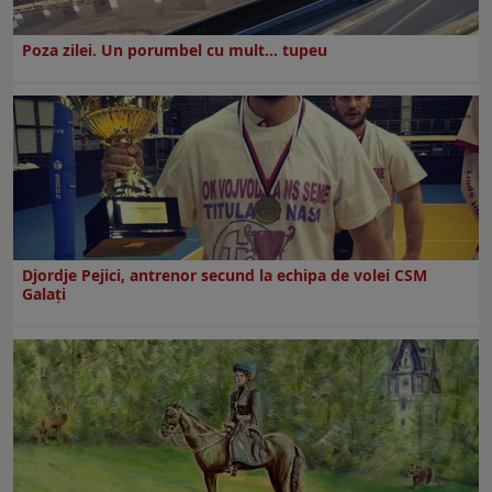
Poza zilei. Un porumbel cu mult… tupeu
Djordje Pejici, antrenor secund la echipa de volei CSM
Galați