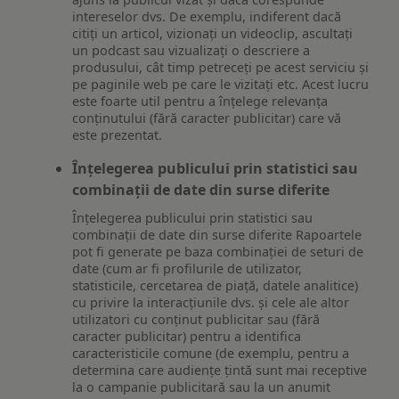
intereselor dvs. De exemplu, indiferent dacă
citiți un articol, vizionați un videoclip, ascultați
un podcast sau vizualizați o descriere a
produsului, cât timp petreceți pe acest serviciu și
pe paginile web pe care le vizitați etc. Acest lucru
este foarte util pentru a înțelege relevanța
conținutului (fără caracter publicitar) care vă
este prezentat.
Înțelegerea publicului prin statistici sau
combinații de date din surse diferite
Înțelegerea publicului prin statistici sau
combinații de date din surse diferite Rapoartele
pot fi generate pe baza combinației de seturi de
date (cum ar fi profilurile de utilizator,
statisticile, cercetarea de piață, datele analitice)
cu privire la interacțiunile dvs. și cele ale altor
utilizatori cu conținut publicitar sau (fără
caracter publicitar) pentru a identifica
caracteristicile comune (de exemplu, pentru a
determina care audiențe țintă sunt mai receptive
la o campanie publicitară sau la un anumit