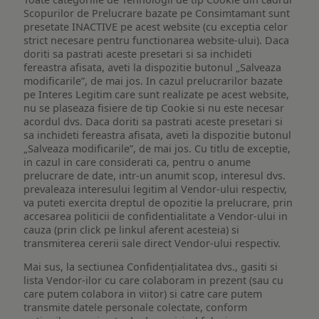
Scopurilor de Prelucrare bazate pe Consimtamant sunt
presetate INACTIVE pe acest website (cu exceptia celor
strict necesare pentru functionarea website-ului). Daca
doriti sa pastrati aceste presetari si sa inchideti
fereastra afisata, aveti la dispozitie butonul „Salveaza
modificarile”, de mai jos. In cazul prelucrarilor bazate
pe Interes Legitim care sunt realizate pe acest website,
nu se plaseaza fisiere de tip Cookie si nu este necesar
acordul dvs. Daca doriti sa pastrati aceste presetari si
sa inchideti fereastra afisata, aveti la dispozitie butonul
„Salveaza modificarile”, de mai jos. Cu titlu de exceptie,
in cazul in care considerati ca, pentru o anume
prelucrare de date, intr-un anumit scop, interesul dvs.
prevaleaza interesului legitim al Vendor-ului respectiv,
va puteti exercita dreptul de opozitie la prelucrare, prin
accesarea politicii de confidentialitate a Vendor-ului in
cauza (prin click pe linkul aferent acesteia) si
transmiterea cererii sale direct Vendor-ului respectiv.
Mai sus, la sectiunea Confidențialitatea dvs., gasiti si
lista Vendor-ilor cu care colaboram in prezent (sau cu
care putem colabora in viitor) si catre care putem
transmite datele personale colectate, conform