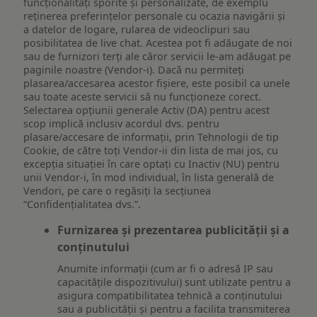
funcționalități sporite și personalizate, de exemplu
reţinerea preferinţelor personale cu ocazia navigării și
a datelor de logare, rularea de videoclipuri sau
posibilitatea de live chat. Acestea pot fi adăugate de noi
sau de furnizori terți ale căror servicii le-am adăugat pe
paginile noastre (Vendor-i). Dacă nu permiteți
plasarea/accesarea acestor fișiere, este posibil ca unele
sau toate aceste servicii să nu funcționeze corect.
Selectarea opțiunii generale Activ (DA) pentru acest
scop implică inclusiv acordul dvs. pentru
plasare/accesare de informații, prin Tehnologii de tip
Cookie, de către toți Vendor-ii din lista de mai jos, cu
excepția situației în care optați cu Inactiv (NU) pentru
unii Vendor-i, în mod individual, în lista generală de
Vendori, pe care o regăsiți la secțiunea
“Confidențialitatea dvs.”.
Furnizarea și prezentarea publicității și a
conținutului
Anumite informații (cum ar fi o adresă IP sau
capacitățile dispozitivului) sunt utilizate pentru a
asigura compatibilitatea tehnică a conținutului
sau a publicității și pentru a facilita transmiterea