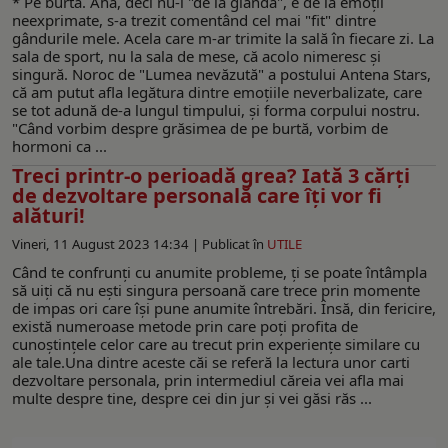
* Pe burtă. Aha, deci nu-i "de la glandă", e de la emoții
neexprimate, s-a trezit comentând cel mai "fit" dintre
gândurile mele. Acela care m-ar trimite la sală în fiecare zi. La
sala de sport, nu la sala de mese, că acolo nimeresc și
singură. Noroc de "Lumea nevăzută" a postului Antena Stars,
că am putut afla legătura dintre emoțiile neverbalizate, care
se tot adună de-a lungul timpului, și forma corpului nostru.
"Când vorbim despre grăsimea de pe burtă, vorbim de
hormoni ca ...
Treci printr-o perioadă grea? Iată 3 cărți
de dezvoltare personală care îți vor fi
alături!
Vineri, 11 August 2023 14:34 |
Publicat în
UTILE
Când te confrunți cu anumite probleme, ți se poate întâmpla
să uiți că nu ești singura persoană care trece prin momente
de impas ori care își pune anumite întrebări. Însă, din fericire,
există numeroase metode prin care poți profita de
cunoștințele celor care au trecut prin experiențe similare cu
ale tale.Una dintre aceste căi se referă la lectura unor carti
dezvoltare personala, prin intermediul căreia vei afla mai
multe despre tine, despre cei din jur și vei găsi răs ...