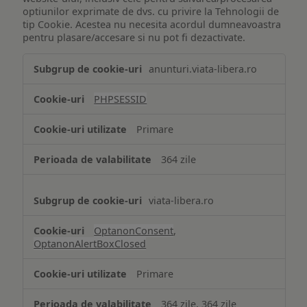
optiunilor exprimate de dvs. cu privire la Tehnologii de
tip Cookie. Acestea nu necesita acordul dumneavoastra
pentru plasare/accesare si nu pot fi dezactivate.
Tehnologii
anunturi.viata-libera.ro
de
tip
PHPSESSID
Cookie
strict
Primare
necesare
364 zile
viata-libera.ro
OptanonConsent
,
OptanonAlertBoxClosed
Primare
364 zile, 364 zile