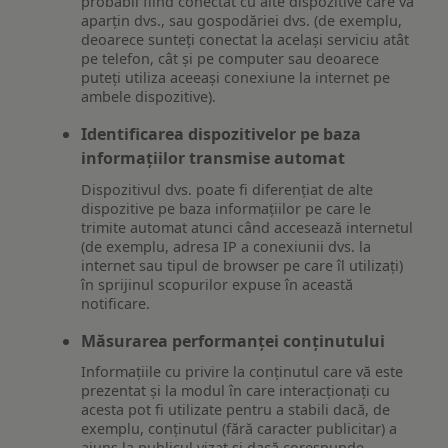
probabil fiind conectat cu alte dispozitive care vă
aparțin dvs., sau gospodăriei dvs. (de exemplu,
deoarece sunteți conectat la același serviciu atât
pe telefon, cât și pe computer sau deoarece
puteți utiliza aceeași conexiune la internet pe
ambele dispozitive).
Identificarea dispozitivelor pe baza
informațiilor transmise automat
Dispozitivul dvs. poate fi diferențiat de alte
dispozitive pe baza informațiilor pe care le
trimite automat atunci când accesează internetul
(de exemplu, adresa IP a conexiunii dvs. la
internet sau tipul de browser pe care îl utilizați)
în sprijinul scopurilor expuse în această
notificare.
Măsurarea performanței conținutului
Informațiile cu privire la conținutul care vă este
prezentat și la modul în care interacționați cu
acesta pot fi utilizate pentru a stabili dacă, de
exemplu, conținutul (fără caracter publicitar) a
ajuns la publicul vizat și dacă corespunde