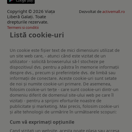
Copyright © 2026 Viaţa
Dezvoltat de
activemall.ro
Liberă Galaţi. Toate
drepturile rezervate.
Termeni si conditii
Listă cookie-uri
Un cookie este fişier text de mici dimensiuni utilizat de
un site web care, - atunci când este vizitat de un
utilizator - solicită browserului să-l stocheze pe
dispozitivul dvs. pentru a păstra în memorie informații
despre dvs., precum și preferințele dvs. de limbă sau
informații de conectare. Aceste cookie-uri sunt setate
de noi și numite cookie-uri primare. De asemenea,
folosim cookie-uri terțe - care sunt cookie-uri dintr-un
domeniu diferit de domeniul site-ului web pe care îl
vizitați - pentru a sprijini eforturile noastre de
publicitate și marketing. Mai precis, folosim cookie-uri
și alte tehnologii de urmărire în următoarele scopuri:
Cum vă exprimați opțiunile
Cand vizitati un website, acesta poate plasa sau accesa