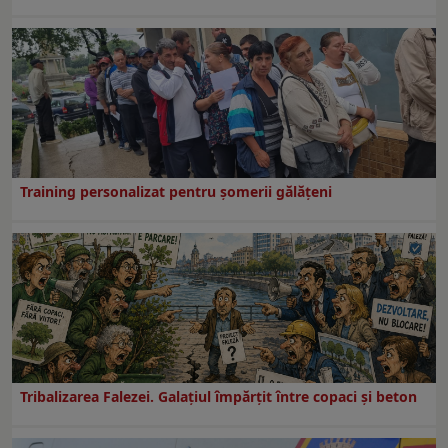
Training personalizat pentru șomerii gălățeni
Tribalizarea Falezei. Galațiul împărțit între copaci și beton