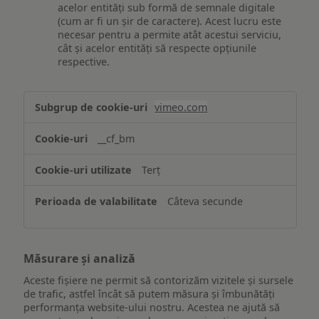
acelor entități sub formă de semnale digitale
(cum ar fi un șir de caractere). Acest lucru este
necesar pentru a permite atât acestui serviciu,
cât și acelor entități să respecte opțiunile
respective.
Asigurarea
vimeo.com
funcționalităților
website-
__cf_bm
ului
Terț
Câteva secunde
Măsurare și analiză
Aceste fișiere ne permit să contorizăm vizitele și sursele
de trafic, astfel încât să putem măsura și îmbunătăți
performanța website-ului nostru. Acestea ne ajută să