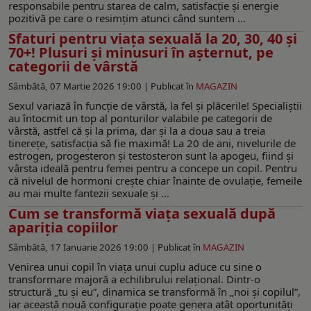
responsabile pentru starea de calm, satisfacție și energie
pozitivă pe care o resimțim atunci când suntem ...
Sfaturi pentru viața sexuală la 20, 30, 40 și
70+! Plusuri și minusuri în așternut, pe
categorii de vârstă
Sâmbătă, 07 Martie 2026 19:00 |
Publicat în
MAGAZIN
Sexul variază în funcţie de vârstă, la fel și plăcerile! Specialiștii
au întocmit un top al ponturilor valabile pe categorii de
vârstă, astfel că și la prima, dar și la a doua sau a treia
tinerețe, satisfacția să fie maximă! La 20 de ani, nivelurile de
estrogen, progesteron şi testosteron sunt la apogeu, fiind şi
vârsta ideală pentru femei pentru a concepe un copil. Pentru
că nivelul de hormoni creşte chiar înainte de ovulaţie, femeile
au mai multe fantezii sexuale şi ...
Cum se transformă viața sexuală după
apariția copiilor
Sâmbătă, 17 Ianuarie 2026 19:00 |
Publicat în
MAGAZIN
Venirea unui copil în viața unui cuplu aduce cu sine o
transformare majoră a echilibrului relațional. Dintr-o
structură „tu și eu”, dinamica se transformă în „noi și copilul”,
iar această nouă configurație poate genera atât oportunități