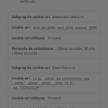
conținut).
Măsurare
www.viata-libera.ro
și
analiză
evid_set_0046
,
evid_0046
,
adptset_0046
Primare
Câteva secunde, 90 zile,
Câteva secunde
viata-libera.ro
cX_G
,
__utmt
,
_ga_xxxxxxxxxx
,
_ga
,
__utmb
,
__utma
,
__utmz
,
__utmc
,
cX_P
,
_ga_YTJQVQYCPP
Primare