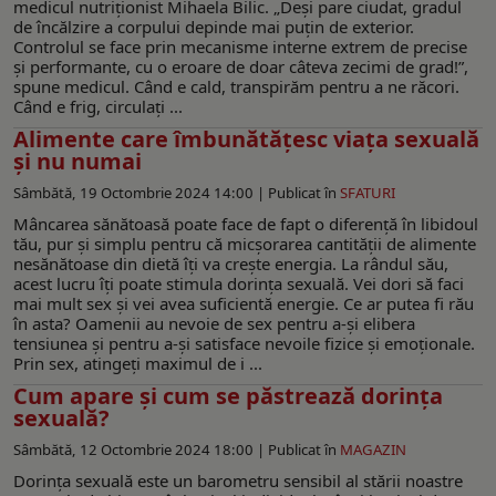
medicul nutriționist Mihaela Bilic. „Deși pare ciudat, gradul
de încălzire a corpului depinde mai puțin de exterior.
Controlul se face prin mecanisme interne extrem de precise
și performante, cu o eroare de doar câteva zecimi de grad!”,
spune medicul. Când e cald, transpirăm pentru a ne răcori.
Când e frig, circulați ...
Alimente care îmbunătățesc viața sexuală
și nu numai
Sâmbătă, 19 Octombrie 2024 14:00 |
Publicat în
SFATURI
Mâncarea sănătoasă poate face de fapt o diferență în libidoul
tău, pur și simplu pentru că micșorarea cantității de alimente
nesănătoase din dietă îţi va crește energia. La rândul său,
acest lucru îți poate stimula dorința sexuală. Vei dori să faci
mai mult sex și vei avea suficientă energie. Ce ar putea fi rău
în asta? Oamenii au nevoie de sex pentru a-şi elibera
tensiunea și pentru a-şi satisface nevoile fizice și emoționale.
Prin sex, atingeți maximul de i ...
Cum apare și cum se păstrează dorința
sexuală?
Sâmbătă, 12 Octombrie 2024 18:00 |
Publicat în
MAGAZIN
Dorința sexuală este un barometru sensibil al stării noastre