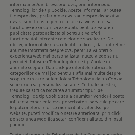
informatii pe/din browserul dvs., prin intermediul
Tehnologiilor de tip Cookie. Aceste informatii ar putea
fi despre dvs., preferintele dvs. sau despre dispozitivul
dvs. si sunt folosite pentru a face ca website-ul sa
functioneze asa cum va asteptati, pentru a va oferi
publicitate personalizata si pentru a va oferi
functionalitati aferente retelelor de socializare. De
obicei, informatiile nu va identifica direct, dar pot retine
anumite informatii despre dvs. pentru a va oferi o
experienta web mai personalizata. Puteti alege sa nu
permiteti folosirea Tehnologiilor de tip Cookie in
anumite scopuri. Dati click pe diferitele rubrici ale
categoriilor de mai jos pentru a afla mai multe despre
scopurile in care putem folosi Tehnologii de tip Cookie
si pentru a va personaliza setarile. Cu toate acestea,
trebuie sa stiti ca blocarea anumitor tipuri de
Tehnologii de tip Cookie sau a anumitor Vendor-i poate
influenta experienta dvs. pe website si serviciile pe care
le putem oferi. In orice moment al vizitei dvs. pe
website, puteti modifica o setare anterioara, prin click
pe sectiunea Modifica setari confidentialitate, din josul
paginii.
Toate categoriile de Tehnologii de tip Cookie din cadrul