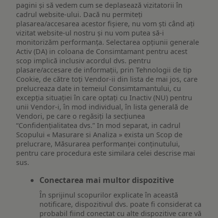
pagini și să vedem cum se deplasează vizitatorii în
cadrul website-ului. Dacă nu permiteți
plasarea/accesarea acestor fișiere, nu vom ști când ați
vizitat website-ul nostru și nu vom putea să-i
monitorizăm performanța. Selectarea opțiunii generale
Activ (DA) in coloana de Consimtamant pentru acest
scop implică inclusiv acordul dvs. pentru
plasare/accesare de informații, prin Tehnologii de tip
Cookie, de către toți Vendor-ii din lista de mai jos, care
prelucreaza date in temeiul Consimtamantului, cu
excepția situației în care optați cu Inactiv (NU) pentru
unii Vendor-i, în mod individual, în lista generală de
Vendori, pe care o regăsiți la secțiunea
“Confidențialitatea dvs.” In mod separat, in cadrul
Scopului « Masurare si Analiza » exista un Scop de
prelucrare, Măsurarea performanței conținutului,
pentru care procedura este similara celei descrise mai
sus.
Conectarea mai multor dispozitive
În sprijinul scopurilor explicate în această
notificare, dispozitivul dvs. poate fi considerat ca
probabil fiind conectat cu alte dispozitive care vă