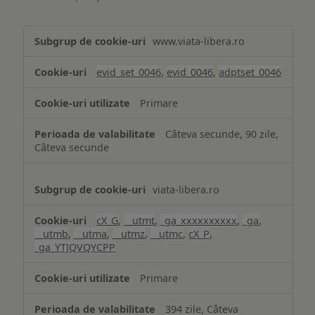
Măsurare
www.viata-libera.ro
și
analiză
evid_set_0046
,
evid_0046
,
adptset_0046
Primare
Câteva secunde, 90 zile,
Câteva secunde
viata-libera.ro
cX_G
,
__utmt
,
_ga_xxxxxxxxxx
,
_ga
,
__utmb
,
__utma
,
__utmz
,
__utmc
,
cX_P
,
_ga_YTJQVQYCPP
Primare
394 zile, Câteva