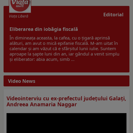
Editorial
Viaţa Liberă
Eliberarea din iobăgia fiscală
În dimineața aceasta, la cafea, cu o țigară aprinsă
alături, am avut o mică epifanie fiscală. M-am uitat în
calendar și am văzut că e sfârșitul lunii iulie. Suntem
aproape la șapte luni din an, iar gândul a venit simplu
și eliberator: abia acum, simb ...
Video News
Videointerviu cu ex-prefectul judeţului Galaţi,
Andreea Anamaria Naggar