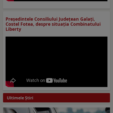
Preşedintele Consiliului Judeţean Galaţi,
Costel Fotea, despre situaţia Combinatului
Liberty
Ultimele Ştiri