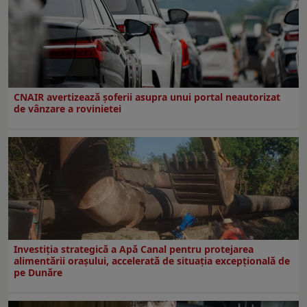
CNAIR avertizează șoferii asupra unui portal neautorizat
de vânzare a rovinietei
Investiția strategică a Apă Canal pentru protejarea
alimentării orașului, accelerată de situația excepțională de
pe Dunăre