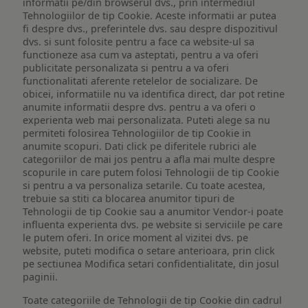
informatii pe/din browserul dvs., prin intermediul
Tehnologiilor de tip Cookie. Aceste informatii ar putea
fi despre dvs., preferintele dvs. sau despre dispozitivul
dvs. si sunt folosite pentru a face ca website-ul sa
functioneze asa cum va asteptati, pentru a va oferi
publicitate personalizata si pentru a va oferi
functionalitati aferente retelelor de socializare. De
obicei, informatiile nu va identifica direct, dar pot retine
anumite informatii despre dvs. pentru a va oferi o
experienta web mai personalizata. Puteti alege sa nu
permiteti folosirea Tehnologiilor de tip Cookie in
anumite scopuri. Dati click pe diferitele rubrici ale
categoriilor de mai jos pentru a afla mai multe despre
scopurile in care putem folosi Tehnologii de tip Cookie
si pentru a va personaliza setarile. Cu toate acestea,
trebuie sa stiti ca blocarea anumitor tipuri de
Tehnologii de tip Cookie sau a anumitor Vendor-i poate
influenta experienta dvs. pe website si serviciile pe care
le putem oferi. In orice moment al vizitei dvs. pe
website, puteti modifica o setare anterioara, prin click
pe sectiunea Modifica setari confidentialitate, din josul
paginii.
Toate categoriile de Tehnologii de tip Cookie din cadrul