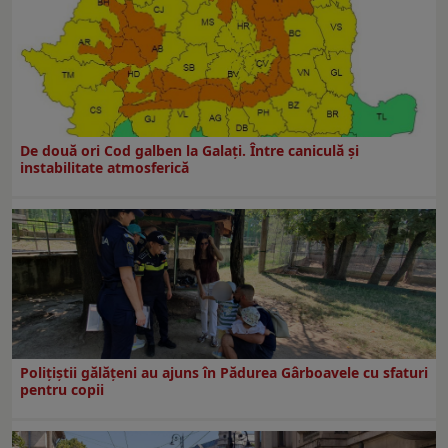
De două ori Cod galben la Galaţi. Între caniculă şi
instabilitate atmosferică
Polițiștii gălățeni au ajuns în Pădurea Gârboavele cu sfaturi
pentru copii