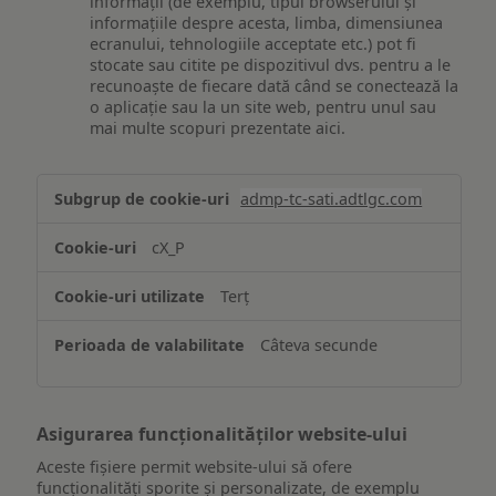
informații (de exemplu, tipul browserului și
informațiile despre acesta, limba, dimensiunea
ecranului, tehnologiile acceptate etc.) pot fi
stocate sau citite pe dispozitivul dvs. pentru a le
recunoaște de fiecare dată când se conectează la
o aplicație sau la un site web, pentru unul sau
mai multe scopuri prezentate aici.
Stocarea
admp-tc-sati.adtlgc.com
și/sau
accesarea
cX_P
informațiilor
de
Terț
pe
un
Câteva secunde
dispozitiv
Asigurarea funcționalităților website-ului
Aceste fișiere permit website-ului să ofere
funcționalități sporite și personalizate, de exemplu