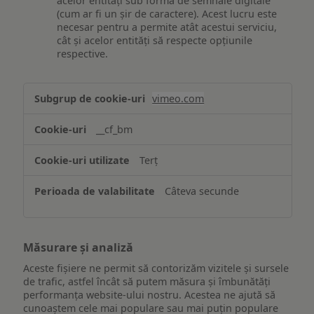
acelor entități sub formă de semnale digitale
(cum ar fi un șir de caractere). Acest lucru este
necesar pentru a permite atât acestui serviciu,
cât și acelor entități să respecte opțiunile
respective.
Asigurarea
vimeo.com
funcționalităților
website-
__cf_bm
ului
Terț
Câteva secunde
Măsurare și analiză
Aceste fișiere ne permit să contorizăm vizitele și sursele
de trafic, astfel încât să putem măsura și îmbunătăți
performanța website-ului nostru. Acestea ne ajută să
cunoaștem cele mai populare sau mai puțin populare