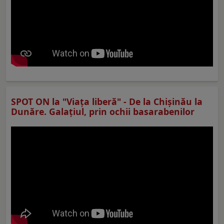
SPOT ON la "Viaţa liberă" - De la Chișinău la
Dunăre. Galațiul, prin ochii basarabenilor