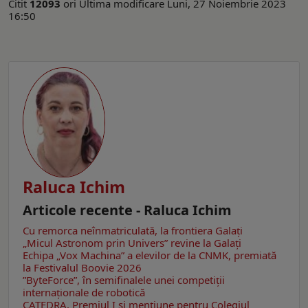
Citit
12093
ori
Ultima modificare Luni, 27 Noiembrie 2023
16:50
Raluca Ichim
Articole recente - Raluca Ichim
Cu remorca neînmatriculată, la frontiera Galați
„Micul Astronom prin Univers” revine la Galați
Echipa „Vox Machina” a elevilor de la CNMK, premiată
la Festivalul Boovie 2026
”ByteForce”, în semifinalele unei competiții
internaționale de robotică
CATEDRA. Premiul I și mențiune pentru Colegiul