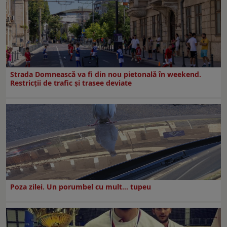
Strada Domnească va fi din nou pietonală în weekend.
Restricţii de trafic şi trasee deviate
Poza zilei. Un porumbel cu mult… tupeu