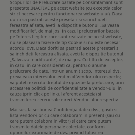
Scopurilor de Prelucrare bazate pe Consimtamant sunt
presetate INACTIVE pe acest website (cu exceptia celor
strict necesare pentru functionarea website-ului). Daca
doriti sa pastrati aceste presetari si sa inchideti
fereastra afisata, aveti la dispozitie butonul „Salveaza
modificarile”, de mai jos. In cazul prelucrarilor bazate
pe Interes Legitim care sunt realizate pe acest website,
nu se plaseaza fisiere de tip Cookie si nu este necesar
acordul dvs. Daca doriti sa pastrati aceste presetari si
sa inchideti fereastra afisata, aveti la dispozitie butonul
„Salveaza modificarile”, de mai jos. Cu titlu de exceptie,
in cazul in care considerati ca, pentru o anume
prelucrare de date, intr-un anumit scop, interesul dvs.
prevaleaza interesului legitim al Vendor-ului respectiv,
va puteti exercita dreptul de opozitie la prelucrare, prin
accesarea politicii de confidentialitate a Vendor-ului in
cauza (prin click pe linkul aferent acesteia) si
transmiterea cererii sale direct Vendor-ului respectiv.
Mai sus, la sectiunea Confidențialitatea dvs., gasiti si
lista Vendor-ilor cu care colaboram in prezent (sau cu
care putem colabora in viitor) si catre care putem
transmite datele personale colectate, conform
optiunilor exprimate de dvs. privind folosirea