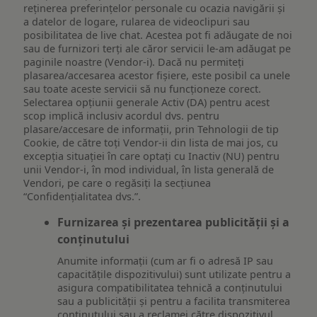
reţinerea preferinţelor personale cu ocazia navigării și
a datelor de logare, rularea de videoclipuri sau
posibilitatea de live chat. Acestea pot fi adăugate de noi
sau de furnizori terți ale căror servicii le-am adăugat pe
paginile noastre (Vendor-i). Dacă nu permiteți
plasarea/accesarea acestor fișiere, este posibil ca unele
sau toate aceste servicii să nu funcționeze corect.
Selectarea opțiunii generale Activ (DA) pentru acest
scop implică inclusiv acordul dvs. pentru
plasare/accesare de informații, prin Tehnologii de tip
Cookie, de către toți Vendor-ii din lista de mai jos, cu
excepția situației în care optați cu Inactiv (NU) pentru
unii Vendor-i, în mod individual, în lista generală de
Vendori, pe care o regăsiți la secțiunea
“Confidențialitatea dvs.”.
Furnizarea și prezentarea publicității și a
conținutului
Anumite informații (cum ar fi o adresă IP sau
capacitățile dispozitivului) sunt utilizate pentru a
asigura compatibilitatea tehnică a conținutului
sau a publicității și pentru a facilita transmiterea
conținutului sau a reclamei către dispozitivul