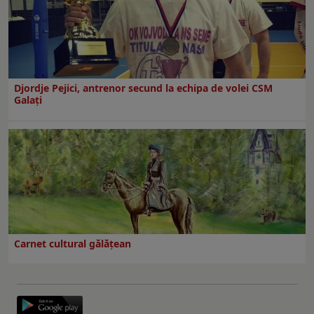
Djordje Pejici, antrenor secund la echipa de volei CSM
Galați
Carnet cultural gălăţean