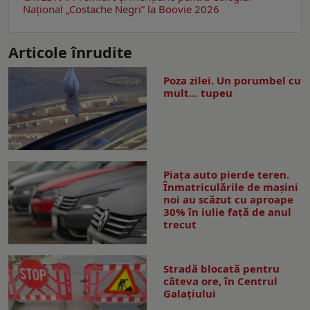
Național „Costache Negri” la Boovie 2026
Articole înrudite
Poza zilei. Un porumbel cu
mult… tupeu
Piața auto pierde teren.
Înmatriculările de mașini
noi au scăzut cu aproape
30% în iulie față de anul
trecut
Stradă blocată pentru
câteva ore, în Centrul
Galaţiului