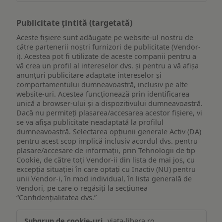
Publicitate țintită (targetată)
Aceste fișiere sunt adăugate pe website-ul nostru de
către partenerii noștri furnizori de publicitate (Vendor-
i). Acestea pot fi utilizate de aceste companii pentru a
vă crea un profil al intereselor dvs. și pentru a vă afișa
anunțuri publicitare adaptate intereselor și
comportamentului dumneavoastră, inclusiv pe alte
website-uri. Acestea funcționează prin identificarea
unică a browser-ului și a dispozitivului dumneavoastră.
Dacă nu permiteți plasarea/accesarea acestor fișiere, vi
se va afișa publicitate neadaptată la profilul
dumneavoastră. Selectarea opțiunii generale Activ (DA)
pentru acest scop implică inclusiv acordul dvs. pentru
plasare/accesare de informații, prin Tehnologii de tip
Cookie, de către toți Vendor-ii din lista de mai jos, cu
excepția situației în care optați cu Inactiv (NU) pentru
unii Vendor-i, în mod individual, în lista generală de
Vendori, pe care o regăsiți la secțiunea
“Confidențialitatea dvs.”
Publicitate
viata-libera.ro