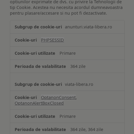
optiunilor exprimate de dvs. cu privire la Tehnologii de
tip Cookie. Acestea nu necesita acordul dumneavoastra
pentru plasare/accesare si nu pot fi dezactivate.
Tehnologii
anunturi.viata-libera.ro
de
tip
PHPSESSID
Cookie
strict
Primare
necesare
364 zile
viata-libera.ro
OptanonConsent
,
OptanonAlertBoxClosed
Primare
364 zile, 364 zile