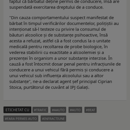
faptul că bărbatul deține permis de conducere, însă are
suspendată exercitarea dreptului de a conduce.
"Din cauza comportamentului suspect manifestat de
bărbat în timpul verificărilor documentelor, polițiștii au
intenționat să-l testeze cu privire la consumul de
băuturi alcoolice și de substanțe psihoactive, însă
acesta a refuzat, astfel că a fost condus la o unitate
medicală pentru recoltarea de probe biologice, în
vederea stabilirii cu exactitate a alcoolemiei și a
prezenței în organism a unor substanțe interzise. În
cauză a fost întocmit dosar penal pentru infracțiunile de
conducere a unui vehicul fără permis și conducere a
unui vehicul sub influența alcoolului sau a altor
substanțe", ne-a declarat agent șef principal Ciprian
Stoica, purtătorul de cuvânt al IPJ Galați.
ETICHETAT CU
TRAFIC
AAUTO
AUTO
BEAT
FARA PERMIS AUTO
INFRACTIUNE