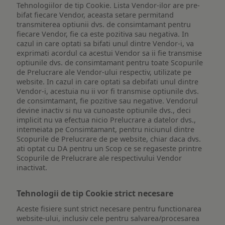
Tehnologiilor de tip Cookie. Lista Vendor-ilor are pre-
bifat fiecare Vendor, aceasta setare permitand
transmiterea optiunii dvs. de consimtamant pentru
fiecare Vendor, fie ca este pozitiva sau negativa. In
cazul in care optati sa bifati unul dintre Vendor-i, va
exprimati acordul ca acestui Vendor sa ii fie transmise
optiunile dvs. de consimtamant pentru toate Scopurile
de Prelucrare ale Vendor-ului respectiv, utilizate pe
website. In cazul in care optati sa debifati unul dintre
Vendor-i, acestuia nu ii vor fi transmise optiunile dvs.
de consimtamant, fie pozitive sau negative. Vendorul
devine inactiv si nu va cunoaste optiunile dvs., deci
implicit nu va efectua nicio Prelucrare a datelor dvs.,
intemeiata pe Consimtamant, pentru niciunul dintre
Scopurile de Prelucrare de pe website, chiar daca dvs.
ati optat cu DA pentru un Scop ce se regaseste printre
Scopurile de Prelucrare ale respectivului Vendor
inactivat.
Tehnologii de tip Cookie strict necesare
Aceste fisiere sunt strict necesare pentru functionarea
website-ului, inclusiv cele pentru salvarea/procesarea