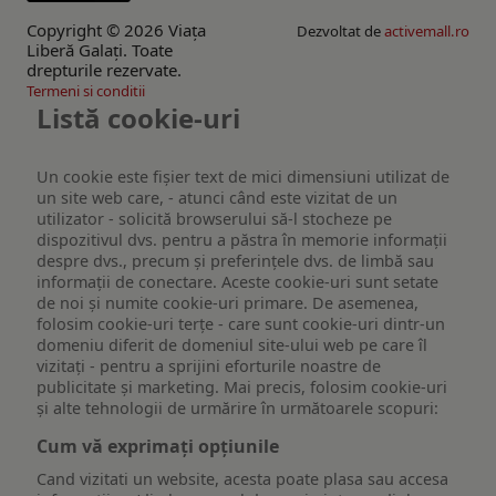
Copyright © 2026 Viaţa
Dezvoltat de
activemall.ro
Liberă Galaţi. Toate
drepturile rezervate.
Termeni si conditii
Listă cookie-uri
Un cookie este fişier text de mici dimensiuni utilizat de
un site web care, - atunci când este vizitat de un
utilizator - solicită browserului să-l stocheze pe
dispozitivul dvs. pentru a păstra în memorie informații
despre dvs., precum și preferințele dvs. de limbă sau
informații de conectare. Aceste cookie-uri sunt setate
de noi și numite cookie-uri primare. De asemenea,
folosim cookie-uri terțe - care sunt cookie-uri dintr-un
domeniu diferit de domeniul site-ului web pe care îl
vizitați - pentru a sprijini eforturile noastre de
publicitate și marketing. Mai precis, folosim cookie-uri
și alte tehnologii de urmărire în următoarele scopuri:
Cum vă exprimați opțiunile
Cand vizitati un website, acesta poate plasa sau accesa