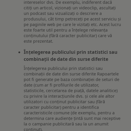
intereselor dvs. De exemplu, indiferent dacă
citiți un articol, vizionați un videoclip, ascultați
un podcast sau vizualizați o descriere a
produsului, cât timp petreceți pe acest serviciu și
pe paginile web pe care le vizitați etc. Acest lucru
este foarte util pentru a înțelege relevanța
conținutului (fără caracter publicitar) care vă
este prezentat.
Înțelegerea publicului prin statistici sau
combinații de date din surse diferite
Înțelegerea publicului prin statistici sau
combinații de date din surse diferite Rapoartele
pot fi generate pe baza combinației de seturi de
date (cum ar fi profilurile de utilizator,
statisticile, cercetarea de piață, datele analitice)
cu privire la interacțiunile dvs. și cele ale altor
utilizatori cu conținut publicitar sau (fără
caracter publicitar) pentru a identifica
caracteristicile comune (de exemplu, pentru a
determina care audiențe țintă sunt mai receptive
la o campanie publicitară sau la un anumit
conținut).