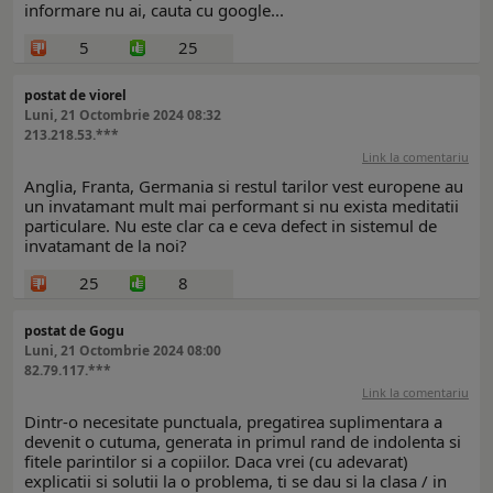
informare nu ai, cauta cu google...
5
25
postat de viorel
Luni, 21 Octombrie 2024 08:32
213.218.53.***
Link la comentariu
Anglia, Franta, Germania si restul tarilor vest europene au
un invatamant mult mai performant si nu exista meditatii
particulare. Nu este clar ca e ceva defect in sistemul de
invatamant de la noi?
25
8
postat de Gogu
Luni, 21 Octombrie 2024 08:00
82.79.117.***
Link la comentariu
Dintr-o necesitate punctuala, pregatirea suplimentara a
devenit o cutuma, generata in primul rand de indolenta si
fitele parintilor si a copiilor. Daca vrei (cu adevarat)
explicatii si solutii la o problema, ti se dau si la clasa / in