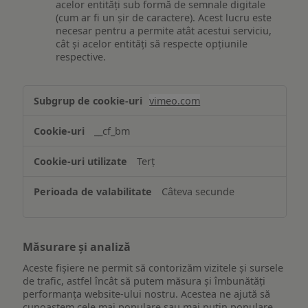
acelor entități sub formă de semnale digitale
(cum ar fi un șir de caractere). Acest lucru este
necesar pentru a permite atât acestui serviciu,
cât și acelor entități să respecte opțiunile
respective.
Asigurarea
vimeo.com
funcționalităților
website-
__cf_bm
ului
Terț
Câteva secunde
Măsurare și analiză
Aceste fișiere ne permit să contorizăm vizitele și sursele
de trafic, astfel încât să putem măsura și îmbunătăți
performanța website-ului nostru. Acestea ne ajută să
cunoaștem cele mai populare sau mai puțin populare