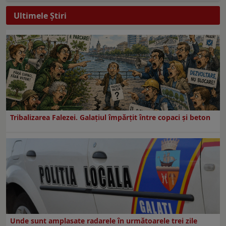
Ultimele Ştiri
Tribalizarea Falezei. Galațiul împărțit între copaci și beton
Unde sunt amplasate radarele în următoarele trei zile