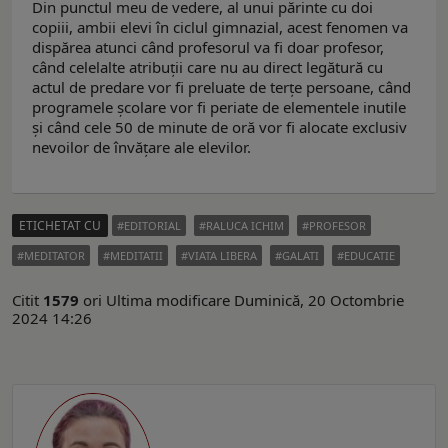
Din punctul meu de vedere, al unui părinte cu doi
copiii, ambii elevi în ciclul gimnazial, acest fenomen va
dispărea atunci când profesorul va fi doar profesor,
când celelalte atribuții care nu au direct legătură cu
actul de predare vor fi preluate de terțe persoane, când
programele școlare vor fi periate de elementele inutile
și când cele 50 de minute de oră vor fi alocate exclusiv
nevoilor de învățare ale elevilor.
ETICHETAT CU
EDITORIAL
RALUCA ICHIM
PROFESOR
MEDITATOR
MEDITATII
VIATA LIBERA
GALATI
EDUCATIE
Citit
1579
ori
Ultima modificare Duminică, 20 Octombrie
2024 14:26