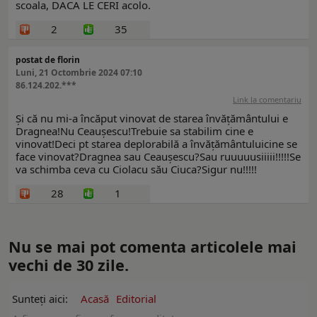
scoala, DACA LE CERI acolo.
2
35
postat de florin
Luni, 21 Octombrie 2024 07:10
86.124.202.***
Link la comentariu
Și că nu mi-a încăput vinovat de starea învățământului e
Dragnea!Nu Ceaușescu!Trebuie sa stabilim cine e
vinovat!Deci pt starea deplorabilă a învățământuluicine se
face vinovat?Dragnea sau Ceaușescu?Sau ruuuuusiiiii!!!!!Se
va schimba ceva cu Ciolacu său Ciuca?Sigur nu!!!!!
28
1
Nu se mai pot comenta articolele mai
vechi de 30 zile.
Sunteți aici:
Acasă
Editorial