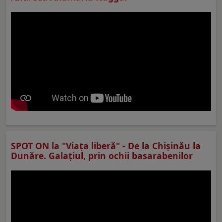
SPOT ON la "Viaţa liberă" - De la Chișinău la
Dunăre. Galațiul, prin ochii basarabenilor