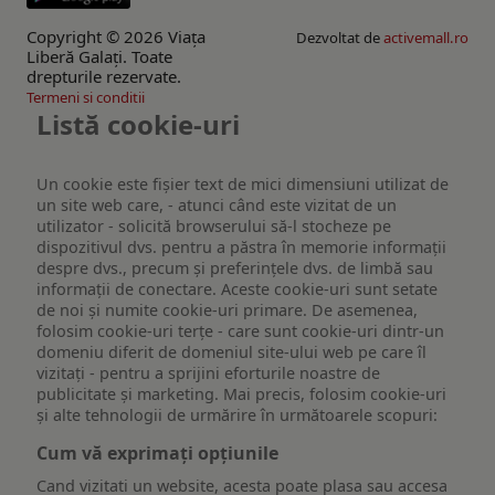
Copyright © 2026 Viaţa
Dezvoltat de
activemall.ro
Liberă Galaţi. Toate
drepturile rezervate.
Termeni si conditii
Listă cookie-uri
Un cookie este fişier text de mici dimensiuni utilizat de
un site web care, - atunci când este vizitat de un
utilizator - solicită browserului să-l stocheze pe
dispozitivul dvs. pentru a păstra în memorie informații
despre dvs., precum și preferințele dvs. de limbă sau
informații de conectare. Aceste cookie-uri sunt setate
de noi și numite cookie-uri primare. De asemenea,
folosim cookie-uri terțe - care sunt cookie-uri dintr-un
domeniu diferit de domeniul site-ului web pe care îl
vizitați - pentru a sprijini eforturile noastre de
publicitate și marketing. Mai precis, folosim cookie-uri
și alte tehnologii de urmărire în următoarele scopuri:
Cum vă exprimați opțiunile
Cand vizitati un website, acesta poate plasa sau accesa