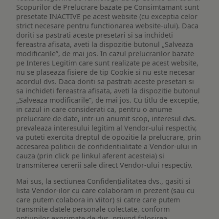
Scopurilor de Prelucrare bazate pe Consimtamant sunt
presetate INACTIVE pe acest website (cu exceptia celor
strict necesare pentru functionarea website-ului). Daca
doriti sa pastrati aceste presetari si sa inchideti
fereastra afisata, aveti la dispozitie butonul „Salveaza
modificarile”, de mai jos. In cazul prelucrarilor bazate
pe Interes Legitim care sunt realizate pe acest website,
nu se plaseaza fisiere de tip Cookie si nu este necesar
acordul dvs. Daca doriti sa pastrati aceste presetari si
sa inchideti fereastra afisata, aveti la dispozitie butonul
„Salveaza modificarile”, de mai jos. Cu titlu de exceptie,
in cazul in care considerati ca, pentru o anume
prelucrare de date, intr-un anumit scop, interesul dvs.
prevaleaza interesului legitim al Vendor-ului respectiv,
va puteti exercita dreptul de opozitie la prelucrare, prin
accesarea politicii de confidentialitate a Vendor-ului in
cauza (prin click pe linkul aferent acesteia) si
transmiterea cererii sale direct Vendor-ului respectiv.
Mai sus, la sectiunea Confidențialitatea dvs., gasiti si
lista Vendor-ilor cu care colaboram in prezent (sau cu
care putem colabora in viitor) si catre care putem
transmite datele personale colectate, conform
optiunilor exprimate de dvs. privind folosirea