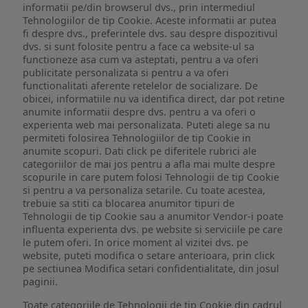
informatii pe/din browserul dvs., prin intermediul
Tehnologiilor de tip Cookie. Aceste informatii ar putea
fi despre dvs., preferintele dvs. sau despre dispozitivul
dvs. si sunt folosite pentru a face ca website-ul sa
functioneze asa cum va asteptati, pentru a va oferi
publicitate personalizata si pentru a va oferi
functionalitati aferente retelelor de socializare. De
obicei, informatiile nu va identifica direct, dar pot retine
anumite informatii despre dvs. pentru a va oferi o
experienta web mai personalizata. Puteti alege sa nu
permiteti folosirea Tehnologiilor de tip Cookie in
anumite scopuri. Dati click pe diferitele rubrici ale
categoriilor de mai jos pentru a afla mai multe despre
scopurile in care putem folosi Tehnologii de tip Cookie
si pentru a va personaliza setarile. Cu toate acestea,
trebuie sa stiti ca blocarea anumitor tipuri de
Tehnologii de tip Cookie sau a anumitor Vendor-i poate
influenta experienta dvs. pe website si serviciile pe care
le putem oferi. In orice moment al vizitei dvs. pe
website, puteti modifica o setare anterioara, prin click
pe sectiunea Modifica setari confidentialitate, din josul
paginii.
Toate categoriile de Tehnologii de tip Cookie din cadrul