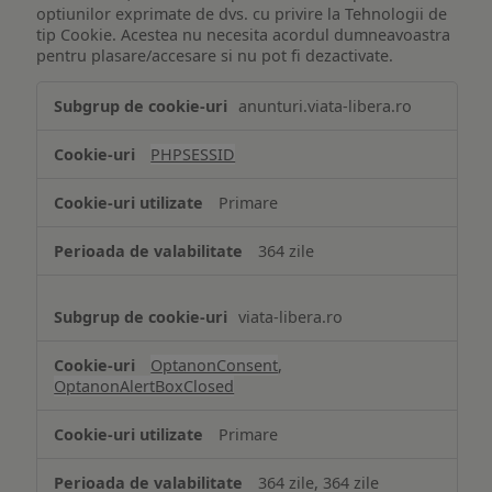
optiunilor exprimate de dvs. cu privire la Tehnologii de
tip Cookie. Acestea nu necesita acordul dumneavoastra
pentru plasare/accesare si nu pot fi dezactivate.
Tehnologii
anunturi.viata-libera.ro
de
tip
PHPSESSID
Cookie
strict
Primare
necesare
364 zile
viata-libera.ro
OptanonConsent
,
OptanonAlertBoxClosed
Primare
364 zile, 364 zile