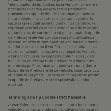
Tehnologiilor de tip Cookie. Lista Vendor-ilor are pre-
bifat fiecare Vendor, aceasta setare permitand
transmiterea optiunii dvs. de consimtamant pentru
fiecare Vendor, fie ca este pozitiva sau negativa. In
cazul in care optati sa bifati unul dintre Vendor-i, va
exprimati acordul ca acestui Vendor sa ii fie transmise
optiunile dvs. de consimtamant pentru toate Scopurile
de Prelucrare ale Vendor-ului respectiv, utilizate pe
website. In cazul in care optati sa debifati unul dintre
Vendor-i, acestuia nu ii vor fi transmise optiunile dvs.
de consimtamant, fie pozitive sau negative. Vendorul
devine inactiv si nu va cunoaste optiunile dvs., deci
implicit nu va efectua nicio Prelucrare a datelor dvs.,
intemeiata pe Consimtamant, pentru niciunul dintre
Scopurile de Prelucrare de pe website, chiar daca dvs.
ati optat cu DA pentru un Scop ce se regaseste printre
Scopurile de Prelucrare ale respectivului Vendor
inactivat.
Tehnologii de tip Cookie strict necesare
Aceste fisiere sunt strict necesare pentru functionarea
website-ului, inclusiv cele pentru salvarea/procesarea