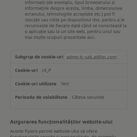
informații (de exemplu, tipul browserului și
informațiile despre acesta, limba, dimensiunea
ecranului, tehnologiile acceptate etc.) pot fi
stocate sau citite pe dispozitivul dvs. pentru a le
recunoaște de fiecare dată când se conectează la
o aplicație sau la un site web, pentru unul sau
mai multe scopuri prezentate aici.
Stocarea
admp-tc-sati.adtlgc.com
și/sau
accesarea
cX_P
informațiilor
de
Terț
pe
un
Câteva secunde
dispozitiv
Asigurarea funcționalităților website-ului
Aceste fișiere permit website-ului să ofere
funcționalități sporite și personalizate, de exemplu