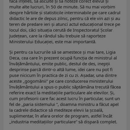
facă înțeles, să asculte și să noteze corect elevul și
multe alte lucruri, în 50 de minute. Să nu mai vorbim
despre hârtiile și statisticile interminabile pe care cadrul
didactic le are de depus zilnic, pentru că ele vin azi și au
teren de predare ieri și atunci actul educațional trece pe
locul doi, căci situația cerută de Inspectoratul Şcolar
Judeţean, care la rândul său trebuie să raporteze
Ministerului Educaţiei, este mai importantă.
Și pentru ca lucrurile să se amestece și mai tare, Ligia
Deca, cea care în prezent ocupă funcția de ministrul al
învățământului, emite public, destul de des, inepții
desprinse parcă dintr-o altă lume, idei care nu pot fi
puse nicicum în practica de zi cu zi. Așadar, una dintre
aceste „gogomănii” pe care conducerea ministerului
învățământului a spus-o public săptămâna trecută făcea
referire exact la meditațiile particulare ale elevilor. Și,
cum profesorii care fac acest lucru în particular, sunt un
fel de „paria sistemului ”, doamna ministru a făcut apel
la cadrele didactice să mediteze elevii la școală,
suplimentar, în afara orelor de program, astfel încât
„industria meditațiilor particulare” să dispară complet.