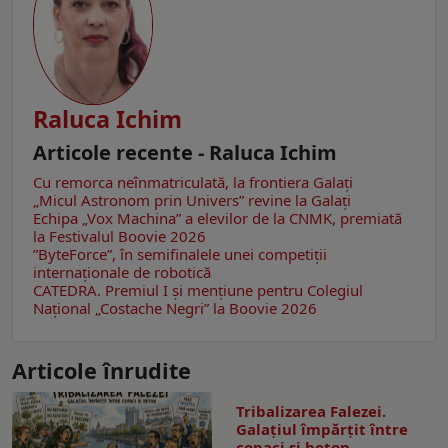
Raluca Ichim
Articole recente - Raluca Ichim
Cu remorca neînmatriculată, la frontiera Galați
„Micul Astronom prin Univers” revine la Galați
Echipa „Vox Machina” a elevilor de la CNMK, premiată
la Festivalul Boovie 2026
”ByteForce”, în semifinalele unei competiții
internaționale de robotică
CATEDRA. Premiul I și mențiune pentru Colegiul
Național „Costache Negri” la Boovie 2026
Articole înrudite
Tribalizarea Falezei.
Galațiul împărțit între
copaci și beton