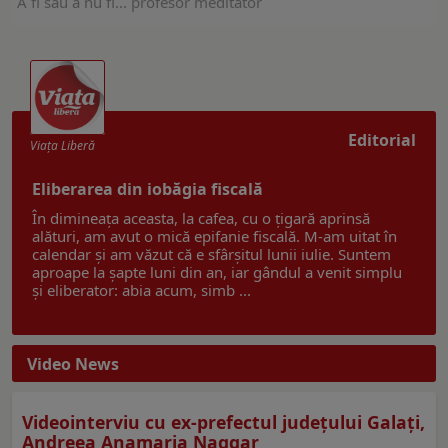
A fi sau a nu fi... profesor meditator
Editorial
Viaţa Liberă
Eliberarea din iobăgia fiscală
În dimineața aceasta, la cafea, cu o țigară aprinsă
alături, am avut o mică epifanie fiscală. M-am uitat în
calendar și am văzut că e sfârșitul lunii iulie. Suntem
aproape la șapte luni din an, iar gândul a venit simplu
și eliberator: abia acum, simb ...
Video News
Videointerviu cu ex-prefectul judeţului Galaţi,
Andreea Anamaria Naggar