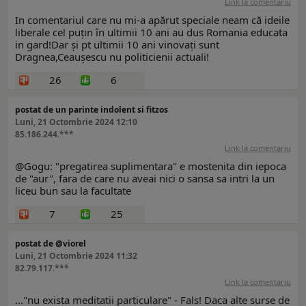
Link la comentariu
In comentariul care nu mi-a apărut speciale neam că ideile
liberale cel puțin în ultimii 10 ani au dus Romania educata
in gard!Dar și pt ultimii 10 ani vinovați sunt
Dragnea,Ceaușescu nu politicienii actuali!
26
6
postat de un parinte indolent si fitzos
Luni, 21 Octombrie 2024 12:10
85.186.244.***
Link la comentariu
@Gogu: "pregatirea suplimentara" e mostenita din iepoca
de "aur", fara de care nu aveai nici o sansa sa intri la un
liceu bun sau la facultate
7
25
postat de @viorel
Luni, 21 Octombrie 2024 11:32
82.79.117.***
Link la comentariu
..."nu exista meditatii particulare" - Fals! Daca alte surse de