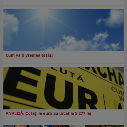
Cum va fi vremea astăzi
ANALIZĂ. Cotațiile euro au urcat la 5,277 lei