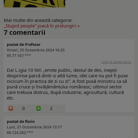
Mai multe din această categorie:
„Stupid people” joacă în prelungiri »
7
comentarii
postat de Profesor
Vineri, 25 Octombrie 2024 16:25
95.77.107.***
Link la comentariu
Da! L.igia 10 litri „emite public, destul de des, inepții
desprinse parcă dintr-o altă lume, idei care nu pot fi puse
nicicum în practica de zi cu zi”. A fost pusă ministru ca să
pună cruce și învățământului românesc; ultimul sector
care trebuia distrus, după industrie, agricultură, cultură
etc.
0
2
postat de florin
Luni, 21 Octombrie 2024 13:17
86.124.202.***