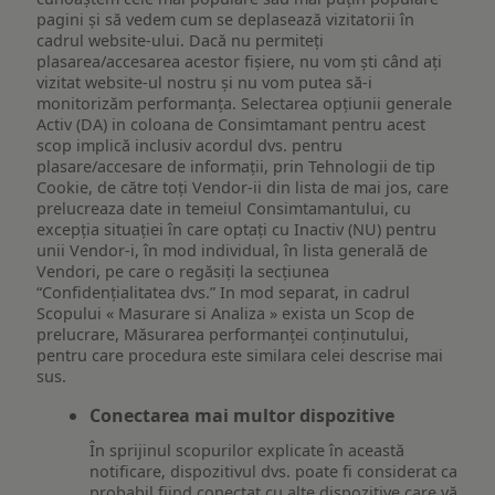
pagini și să vedem cum se deplasează vizitatorii în
cadrul website-ului. Dacă nu permiteți
plasarea/accesarea acestor fișiere, nu vom ști când ați
vizitat website-ul nostru și nu vom putea să-i
monitorizăm performanța. Selectarea opțiunii generale
Activ (DA) in coloana de Consimtamant pentru acest
scop implică inclusiv acordul dvs. pentru
plasare/accesare de informații, prin Tehnologii de tip
Cookie, de către toți Vendor-ii din lista de mai jos, care
prelucreaza date in temeiul Consimtamantului, cu
excepția situației în care optați cu Inactiv (NU) pentru
unii Vendor-i, în mod individual, în lista generală de
Vendori, pe care o regăsiți la secțiunea
“Confidențialitatea dvs.” In mod separat, in cadrul
Scopului « Masurare si Analiza » exista un Scop de
prelucrare, Măsurarea performanței conținutului,
pentru care procedura este similara celei descrise mai
sus.
Conectarea mai multor dispozitive
În sprijinul scopurilor explicate în această
notificare, dispozitivul dvs. poate fi considerat ca
probabil fiind conectat cu alte dispozitive care vă