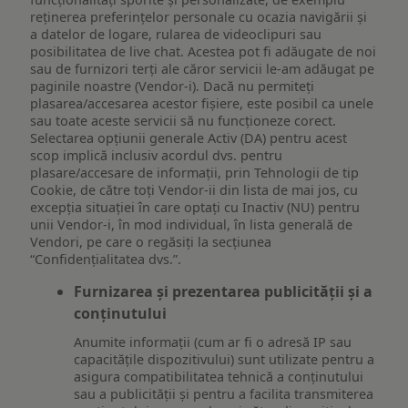
reţinerea preferinţelor personale cu ocazia navigării și
a datelor de logare, rularea de videoclipuri sau
posibilitatea de live chat. Acestea pot fi adăugate de noi
sau de furnizori terți ale căror servicii le-am adăugat pe
paginile noastre (Vendor-i). Dacă nu permiteți
plasarea/accesarea acestor fișiere, este posibil ca unele
sau toate aceste servicii să nu funcționeze corect.
Selectarea opțiunii generale Activ (DA) pentru acest
scop implică inclusiv acordul dvs. pentru
plasare/accesare de informații, prin Tehnologii de tip
Cookie, de către toți Vendor-ii din lista de mai jos, cu
excepția situației în care optați cu Inactiv (NU) pentru
unii Vendor-i, în mod individual, în lista generală de
Vendori, pe care o regăsiți la secțiunea
“Confidențialitatea dvs.”.
Furnizarea și prezentarea publicității și a
conținutului
Anumite informații (cum ar fi o adresă IP sau
capacitățile dispozitivului) sunt utilizate pentru a
asigura compatibilitatea tehnică a conținutului
sau a publicității și pentru a facilita transmiterea