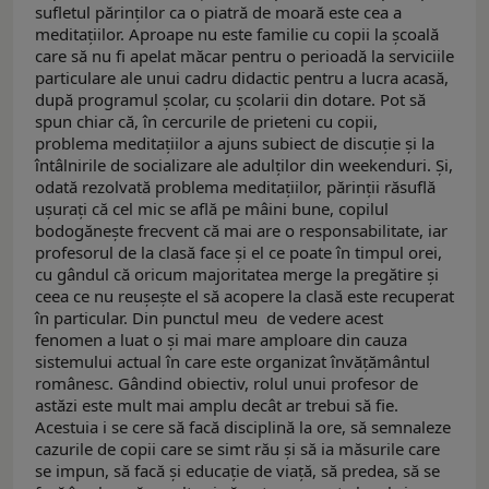
sufletul părinților ca o piatră de moară este cea a
meditațiilor. Aproape nu este familie cu copii la școală
care să nu fi apelat măcar pentru o perioadă la serviciile
particulare ale unui cadru didactic pentru a lucra acasă,
după programul școlar, cu școlarii din dotare. Pot să
spun chiar că, în cercurile de prieteni cu copii,
problema meditațiilor a ajuns subiect de discuție și la
întâlnirile de socializare ale adulților din weekenduri. Și,
odată rezolvată problema meditațiilor, părinții răsuflă
ușurați că cel mic se află pe mâini bune, copilul
bodogănește frecvent că mai are o responsabilitate, iar
profesorul de la clasă face și el ce poate în timpul orei,
cu gândul că oricum majoritatea merge la pregătire și
ceea ce nu reușește el să acopere la clasă este recuperat
în particular. Din punctul meu de vedere acest
fenomen a luat o și mai mare amploare din cauza
sistemului actual în care este organizat învățământul
românesc. Gândind obiectiv, rolul unui profesor de
astăzi este mult mai amplu decât ar trebui să fie.
Acestuia i se cere să facă disciplină la ore, să semnaleze
cazurile de copii care se simt rău și să ia măsurile care
se impun, să facă și educație de viață, să predea, să se