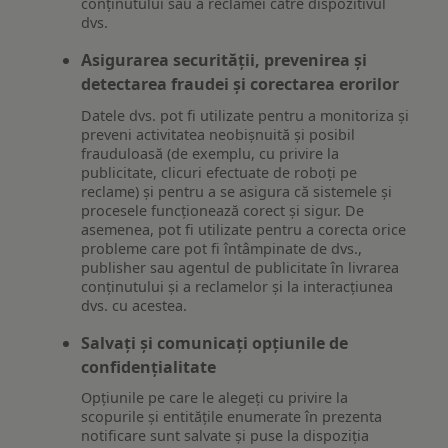
conținutului sau a reclamei către dispozitivul
dvs.
Asigurarea securității, prevenirea și
detectarea fraudei și corectarea erorilor
Datele dvs. pot fi utilizate pentru a monitoriza și
preveni activitatea neobișnuită și posibil
frauduloasă (de exemplu, cu privire la
publicitate, clicuri efectuate de roboți pe
reclame) și pentru a se asigura că sistemele și
procesele funcționează corect și sigur. De
asemenea, pot fi utilizate pentru a corecta orice
probleme care pot fi întâmpinate de dvs.,
publisher sau agentul de publicitate în livrarea
conținutului și a reclamelor și la interacțiunea
dvs. cu acestea.
Salvați și comunicați opțiunile de
confidențialitate
Opțiunile pe care le alegeți cu privire la
scopurile și entitățile enumerate în prezenta
notificare sunt salvate și puse la dispoziția