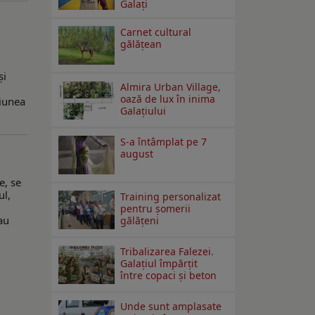
Galați
Carnet cultural
gălăţean
și
Almira Urban Village,
oază de lux în inima
niunea
Galațiului
S-a întâmplat pe 7
august
e, se
ul,
Training personalizat
pentru șomerii
au
gălățeni
Tribalizarea Falezei.
Galațiul împărțit
între copaci și beton
Unde sunt amplasate