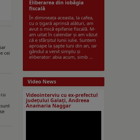
Eliberarea din iobăgia
fiscală
În dimineața aceasta, la cafea,
cu o țigară aprinsă alături, am
avut o mică epifanie fiscală. M-
am uitat în calendar și am văzut
că e sfârșitul lunii iulie. Suntem
aproape la șapte luni din an, iar
iar
gândul a venit simplu și
e cei
eliberator: abia acum, simb ...
Video News
 cu
Videointerviu cu ex-prefectul
judeţului Galaţi, Andreea
Anamaria Naggar
 sunt
ese