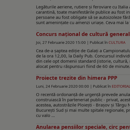
Legăturile aeriene, rutiere şi feroviare cu Italia a
carantină, toate manifestările publice au fost i
persoane au fost obligate să se autoizoleze fă
sunt ameninţate cu amenzi uriaşe. Ceva mai la ve
Concurs naţional de cultură generală
Joi, 27 Februarie 2020 15:00 |
Publicat în
CULTURA
Cea de-a şaptea ediţie de Galaţi a Campionatul
de la ora 12,00, la Daily Pub. Concursul individ
din cele opt domenii standard (istorie, cultură,
alocat pentru răspunsuri fiind de 60 de minute.
Proiecte trezite din himera PPP
Luni, 24 Februarie 2020 00:00 |
Publicat în
EDITORIA
O recentă ordonanţă de urgenţă prevede anular
construiască în parteneriat public - privat, aces
acestea, autostrăzile Ploieşti - Braşov şi Târgu
Bucureşti Sud şi mai multe spitale regionale, prin
cu valo ...
Anularea pensiilor speciale, circ pe