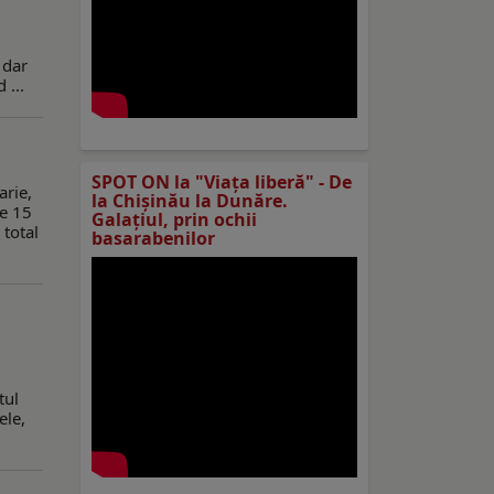
 dar
 ...
SPOT ON la "Viaţa liberă" - De
arie,
la Chișinău la Dunăre.
te 15
Galațiul, prin ochii
 total
basarabenilor
.
tul
ele,