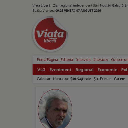
Viața Liberă - Ziar regional independent Știri Noutăți Galaţi Bră
Buzău Vrancea
09:25 VINERI, 07 AUGUST 2026
Prima Pagina
Editorial
Interviuri
Interactiv
Concursur
VLG
Eveniment
Regional
Economie
Pol
Calendar
Horoscop
Ştiri Naţionale
Ştiri Externe
Cariere