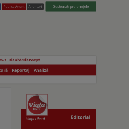
Gestionați preferințele
Publica Anunt
Anunturi
News
Bilă albă/Bilă neagră
tură
Reportaj
Analiză
Editorial
Viaţa Liberă