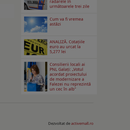
radarele în
următoarele trei zile
Cum va fi vremea
astăzi
ANALIZĂ. Cotațiile
euro au urcat la
5,277 lei
Consilierii locali ai
PNL Galaţi: „Votul
acordat proiectului
de modernizare a
Falezei nu reprezintă
un cec în alb”
Dezvoltat de
activemall.ro