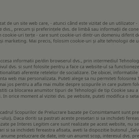
zat de un site web care, - atunci când este vizitat de un utilizator -
 dvs., precum și preferințele dvs. de limbă sau informații de conec
ookie-uri terțe - care sunt cookie-uri dintr-un domeniu diferit de 
e și marketing. Mai precis, folosim cookie-uri și alte tehnologii de
ccesa informatii pe/din browserul dvs., prin intermediul Tehnologii
ivul dvs. si sunt folosite pentru a face ca website-ul sa functionez
tionalitati aferente retelelor de socializare. De obicei, informatiile
enta web mai personalizata. Puteti alege sa nu permiteti folosirea 
de mai jos pentru a afla mai multe despre scopurile in care putem fo
a stiti ca blocarea anumitor tipuri de Tehnologii de tip Cookie sau
i. In orice moment al vizitei dvs. pe website, puteti modifica o set
n cadrul Scopurilor de Prelucrare bazate pe Consimtamant sunt pre
lui). Daca doriti sa pastrati aceste presetari si sa inchideti fereas
bazate pe Interes Legitim care sunt realizate pe acest website, nu s
i si sa inchideti fereastra afisata, aveti la dispozitie butonul „Sal
o anume prelucrare de date, intr-un anumit scop, interesul dvs. pre