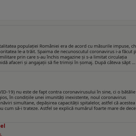
itotalitatea populaţiei României era de acord cu măsurile impuse, ch
oritatea le-a trăit. Spaima de necunoscutul coronavirus i-a făcut p
ilitare prin care s-au închis magazine şi s-a limitat circulaţia
dă afaceri şi angajaţii să fie trimişi în şomaj. După câteva săpt ...
-19) nu este de fapt contra coronavirusului în sine, ci o bătălie
ios, în condiţiile unei imunităţi inexistente, noul coronavirus
iri simultane, depăşirea capacităţii spitalelor, astfel că acestea
 au cum să-i trateze. Astfel se explică numărul foarte mare de dec
el
L