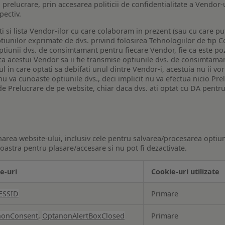
a prelucrare, prin accesarea politicii de confidentialitate a Vendor-u
pectiv.
iti si lista Vendor-ilor cu care colaboram in prezent (sau cu care p
iunilor exprimate de dvs. privind folosirea Tehnologiilor de tip Co
iunii dvs. de consimtamant pentru fiecare Vendor, fie ca este pozit
 ca acestui Vendor sa ii fie transmise optiunile dvs. de consimtama
ul in care optati sa debifati unul dintre Vendor-i, acestuia nu ii v
nu va cunoaste optiunile dvs., deci implicit nu va efectua nicio Pre
e Prelucrare de pe website, chiar daca dvs. ati optat cu DA pentru
narea website-ului, inclusiv cele pentru salvarea/procesarea optiun
astra pentru plasare/accesare si nu pot fi dezactivate.
e-uri
Cookie-uri utilizate
ESSID
Primare
nonConsent
,
OptanonAlertBoxClosed
Primare