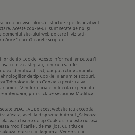
 solicită browserului să-l stocheze pe dispozitivul
tare. Aceste cookie-uri sunt setate de noi și
domeniul site-ului web pe care îl vizitați -
 urmărire în următoarele scopuri:
lor de tip Cookie. Aceste informatii ar putea fi
e asa cum va asteptati, pentru a va oferi
 nu va identifica direct, dar pot retine anumite
Tehnologiilor de tip Cookie in anumite scopuri.
losi Tehnologii de tip Cookie si pentru a va
 a anumitor Vendor-i poate influenta experienta
are anterioara, prin click pe sectiunea Modifica
setate INACTIVE pe acest website (cu exceptia
tra afisata, aveti la dispozitie butonul „Salveaza
e plaseaza fisiere de tip Cookie si nu este necesar
veaza modificarile”, de mai jos. Cu titlu de
valeaza interesului legitim al Vendor-ului