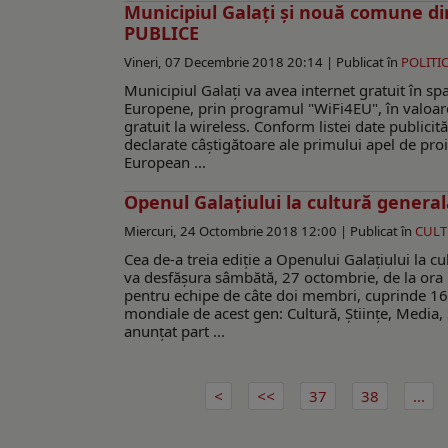
Municipiul Galați şi nouă comune d
PUBLICE
Vineri, 07 Decembrie 2018 20:14 |
Publicat în
POLITIC
Municipiul Galați va avea internet gratuit în spa
Europene, prin programul "WiFi4EU", în valoare
gratuit la wireless. Conform listei date publicită
declarate câștigătoare ale primului apel de proi
European ...
Openul Galaţiului la cultură generală
Miercuri, 24 Octombrie 2018 12:00 |
Publicat în
CUL
Cea de-a treia ediţie a Openului Galaţiului la c
va desfăşura sâmbătă, 27 octombrie, de la ora 1
pentru echipe de câte doi membri, cuprinde 160
mondiale de acest gen: Cultură, Ştiinţe, Media, S
anunţat part ...
37
38
...