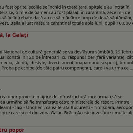
u fost oprite, şcolile se închid în toată ţara, spitalele au intrat în
nterzise, o mie de oameni au fost plasaţi în carantină, zece mii de
ră să fie întrebate dacă au ce să mănânce timp de două săptămâni,
st, Italia a luat măsura carantinei totale abia luni, după 10.000 d
, la Galaţi
ui Naţional de cultură generală se va desfăşura sâmbătă, 29 febru
ual constă în 120 de întrebări, cu răspuns liber (fără variante), câ
 media, ştiinţă, lifestyle, divertisment, mapamond şi sport), timpul
 Proba pe echipe (de câte patru componenţi), care-i va urma ce ..
L
ea unor proiecte majore de infrastructură care urmau să se
tea urmând să fie transferate către ministerele de resort. Printre
 Neamţ - Iaşi - Ungheni, calea ferată Bucureşti - Timişoara, aeropor
tre care şi cel din zona Galaţi-Brăila.Aceste investiţii şi multe alt
ntru popor