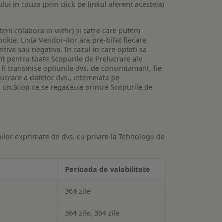
lui in cauza (prin click pe linkul aferent acesteia)
utem colabora in viitor) si catre care putem
okie. Lista Vendor-ilor are pre-bifat fiecare
iva sau negativa. In cazul in care optati sa
nt pentru toate Scopurile de Prelucrare ale
or fi transmise optiunile dvs. de consimtamant, fie
lucrare a datelor dvs., intemeiata pe
 un Scop ce se regaseste printre Scopurile de
ilor exprimate de dvs. cu privire la Tehnologii de
Perioada de valabilitate
364 zile
364 zile, 364 zile