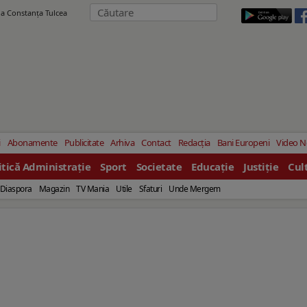
ila Constanţa Tulcea
i
Abonamente
Publicitate
Arhiva
Contact
Redacția
Bani Europeni
Video 
itică Administrație
Sport
Societate
Educație
Justiție
Cul
Diaspora
Magazin
TV Mania
Utile
Sfaturi
Unde Mergem