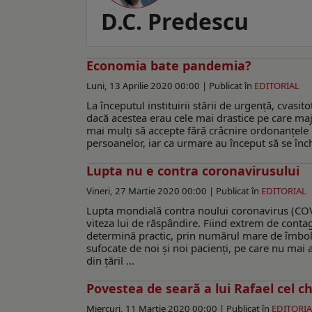
D.C. Predescu
Economia bate pandemia?
Luni, 13 Aprilie 2020 00:00 |
Publicat în
EDITORIAL
La începutul instituirii stării de urgenţă, cvas
dacă acestea erau cele mai drastice pe care maj
mai mulţi să accepte fără crâcnire ordonanţele m
persoanelor, iar ca urmare au început să se închi
Lupta nu e contra coronavirusului
Vineri, 27 Martie 2020 00:00 |
Publicat în
EDITORIAL
Lupta mondială contra noului coronavirus (COVID
viteza lui de răspândire. Fiind extrem de contag
determină practic, prin numărul mare de îmbolnăv
sufocate de noi şi noi pacienţi, pe care nu mai
din ţăril ...
Povestea de seară a lui Rafael cel ch
Miercuri, 11 Martie 2020 00:00 |
Publicat în
EDITORIA