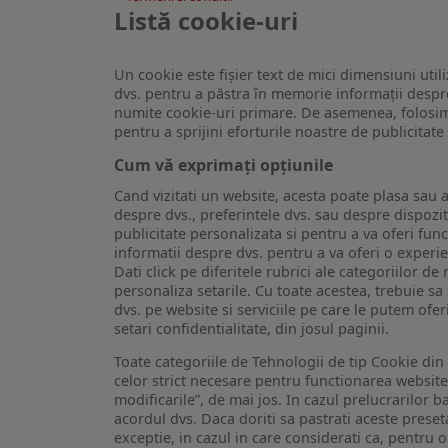
Listă cookie-uri
Un cookie este fişier text de mici dimensiuni utili
dvs. pentru a păstra în memorie informații despre
numite cookie-uri primare. De asemenea, folosim c
pentru a sprijini eforturile noastre de publicitat
Cum vă exprimați opțiunile
Cand vizitati un website, acesta poate plasa sau a
despre dvs., preferintele dvs. sau despre dispozit
publicitate personalizata si pentru a va oferi func
informatii despre dvs. pentru a va oferi o experi
Dati click pe diferitele rubrici ale categoriilor 
personaliza setarile. Cu toate acestea, trebuie s
dvs. pe website si serviciile pe care le putem ofer
setari confidentialitate, din josul paginii.
Toate categoriile de Tehnologii de tip Cookie di
celor strict necesare pentru functionarea website-u
modificarile”, de mai jos. In cazul prelucrarilor 
acordul dvs. Daca doriti sa pastrati aceste presetar
exceptie, in cazul in care considerati ca, pentru 