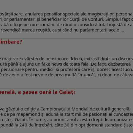
vârşitoare, anularea pensiilor speciale ale magistraţilor, persona
rilor parlamentari şi beneficiarilor Curţii de Conturi. Simplul fapt 
grabă o lege pe care românii de rând o consideră total injustă de a
i revendică marea reuşită, ca şi când nu parlamentarii acelo ...
plimbare?
e majorarea vârstei de pensionare. Ideea, extrasă dintr-un discurs
 gură până a ajuns un fake news de toată fala. De fapt, dezbaterea
e pensionare pentru medicii şi profesorii care îşi doresc acest lucr
70 de ani n-a fost nevoie de prea multă "muncă", ci doar de câtev
rală, a şasea oară la Galaţi
l va găzdui o ediţie a Campionatului Mondial de cultură generală.
e de pe mapamond şi adună la start mii de pasionaţi ai cunoaşteri
şti şi Galaţi. În lume, au primit anul acesta drept de organizare
ăspundă la 240 de întrebări, câte 30 din opt domenii standard (istori