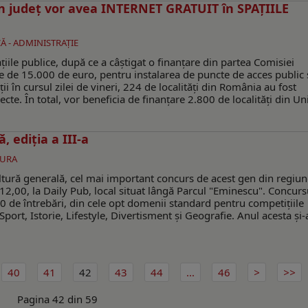
in judeţ vor avea INTERNET GRATUIT în SPAȚIILE
Ă - ADMINISTRAŢIE
țiile publice, după ce a câștigat o finanțare din partea Comisiei
 de 15.000 de euro, pentru instalarea de puncte de acces public 
ţii în cursul zilei de vineri, 224 de localităţi din România au fost
ecte. În total, vor beneficia de finanţare 2.800 de localităţi din U
, ediţia a III-a
TURA
ultură generală, cel mai important concurs de acest gen din regiun
2,00, la Daily Pub, local situat lângă Parcul "Eminescu". Concurs
 de întrebări, din cele opt domenii standard pentru competiţiile
port, Istorie, Lifestyle, Divertisment şi Geografie. Anul acesta şi-
40
41
42
43
44
...
46
Pagina 42 din 59