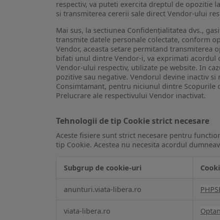
respectiv, va puteti exercita dreptul de opozitie l
si transmiterea cererii sale direct Vendor-ului res
Mai sus, la sectiunea Confidențialitatea dvs., gas
transmite datele personale colectate, conform opt
Vendor, aceasta setare permitand transmiterea opt
bifati unul dintre Vendor-i, va exprimati acordul
Vendor-ului respectiv, utilizate pe website. In caz
pozitive sau negative. Vendorul devine inactiv si 
Consimtamant, pentru niciunul dintre Scopurile d
Prelucrare ale respectivului Vendor inactivat.
Tehnologii de tip Cookie strict necesare
Aceste fisiere sunt strict necesare pentru functio
tip Cookie. Acestea nu necesita acordul dumneavo
Subgrup de cookie-uri
Cooki
Tehnologii
anunturi.viata-libera.ro
PHPS
de
tip
viata-libera.ro
Opta
Cookie