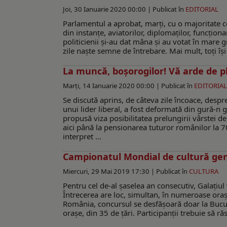
Joi, 30 Ianuarie 2020 00:00 |
Publicat în
EDITORIAL
Parlamentul a aprobat, marţi, cu o majoritate co
din instanţe, aviatorilor, diplomaţilor, funcţiona
politicienii şi-au dat mâna şi au votat în mare 
zile naşte semne de întrebare. Mai mult, toţi îş
La muncă, boşorogilor! Vă arde de 
Marți, 14 Ianuarie 2020 00:00 |
Publicat în
EDITORIAL
Se discută aprins, de câteva zile încoace, despr
unui lider liberal, a fost deformată din gură-n
propusă viza posibilitatea prelungirii vârstei d
aici până la pensionarea tuturor românilor la 
interpret ...
Campionatul Mondial de cultură gene
Miercuri, 29 Mai 2019 17:30 |
Publicat în
CULTURA
Pentru cel de-al şaselea an consecutiv, Galaţiu
Întrecerea are loc, simultan, în numeroase oraş
România, concursul se desfăşoară doar la Bucure
oraşe, din 35 de ţări. Participanţii trebuie să r