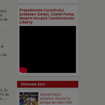
Preşedintele Consiliului
lului
Judeţean Galaţi, Costel Fotea,
că
despre situaţia Combinatului
ni de
Liberty
 al
u. De
a
Ultimele Ştiri
i. În
 72 de
Djordje Pejici,
antrenor secund la
 ...
echipa de volei CSM