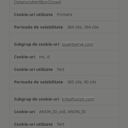
OptanonAlertBoxClosed
Primare
364 zile, 364 zile
quantserve.com
mc, d
Terț
365 zile, 90 zile
tribalfusion.com
ANON_ID_old, ANON_ID
Terț