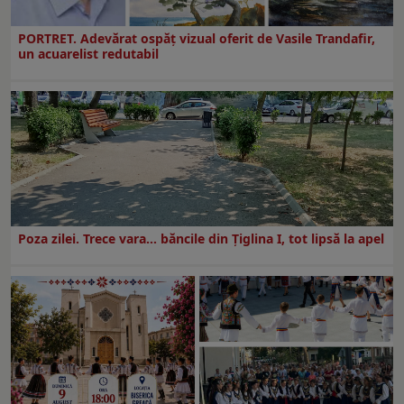
PORTRET. Adevărat ospăț vizual oferit de Vasile Trandafir,
un acuarelist redutabil
Poza zilei. Trece vara… băncile din Ţiglina I, tot lipsă la apel