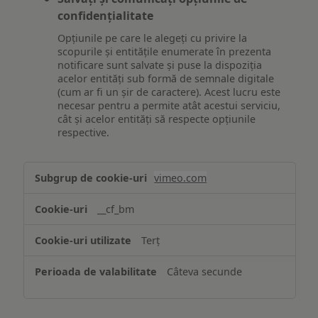
confidențialitate
Opțiunile pe care le alegeți cu privire la
scopurile și entitățile enumerate în prezenta
notificare sunt salvate și puse la dispoziția
acelor entități sub formă de semnale digitale
(cum ar fi un șir de caractere). Acest lucru este
necesar pentru a permite atât acestui serviciu,
cât și acelor entități să respecte opțiunile
respective.
Asigurarea
vimeo.com
funcționalităților
website-
__cf_bm
ului
Terț
Câteva secunde