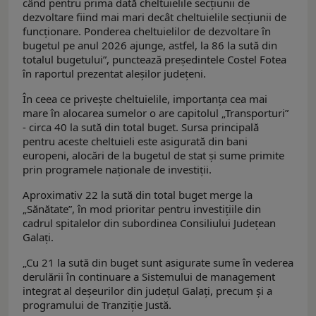
când pentru prima dată cheltuielile secţiunii de
dezvoltare fiind mai mari decât cheltuielile secţiunii de
funcţionare. Ponderea cheltuielilor de dezvoltare în
bugetul pe anul 2026 ajunge, astfel, la 86 la sută din
totalul bugetului”, punctează preşedintele Costel Fotea
în raportul prezentat aleşilor judeţeni.
În ceea ce priveşte cheltuielile, importanţa cea mai
mare în alocarea sumelor o are capitolul „Transporturi”
- circa 40 la sută din total buget. Sursa principală
pentru aceste cheltuieli este asigurată din bani
europeni, alocări de la bugetul de stat şi sume primite
prin programele naţionale de investiţii.
Aproximativ 22 la sută din total buget merge la
„Sănătate”, în mod prioritar pentru investiţiile din
cadrul spitalelor din subordinea Consiliului Judeţean
Galaţi.
„Cu 21 la sută din buget sunt asigurate sume în vederea
derulării în continuare a Sistemului de management
integrat al deşeurilor din judeţul Galaţi, precum şi a
programului de Tranziţie Justă.