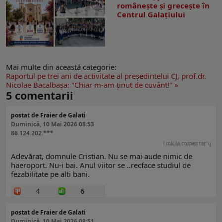
româneşte şi greceşte în
Centrul Galaţiului
Mai multe din această categorie:
Raportul pe trei ani de activitate al preşedintelui CJ, prof.dr.
Nicolae Bacalbaşa: "Chiar m-am ţinut de cuvânt!" »
5
comentarii
postat de Fraier de Galati
Duminică, 10 Mai 2026 08:53
86.124.202.***
Link la comentariu
Adevărat, domnule Cristian. Nu se mai aude nimic de
haeroport. Nu-i bai. Anul viitor se ..recface studiul de
fezabilitate pe alti bani.
4
6
postat de Fraier de Galati
Duminică, 10 Mai 2026 08:51