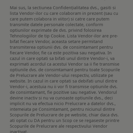
Mai sus, la sectiunea Confidențialitatea dvs., gasiti si
lista Vendor-ilor cu care colaboram in prezent (sau cu
care putem colabora in viitor) si catre care putem
transmite datele personale colectate, conform
optiunilor exprimate de dvs. privind folosirea
Tehnologiilor de tip Cookie. Lista Vendor-ilor are pre-
bifat fiecare Vendor, aceasta setare permitand
transmiterea optiunii dvs. de consimtamant pentru
fiecare Vendor, fie ca este pozitiva sau negativa. In
cazul in care optati sa bifati unul dintre Vendor-i, va
exprimati acordul ca acestui Vendor sa ii fie transmise
optiunile dvs. de consimtamant pentru toate Scopurile
de Prelucrare ale Vendor-ului respectiv, utilizate pe
website. In cazul in care optati sa debifati unul dintre
Vendor-i, acestuia nu ii vor fi transmise optiunile dvs.
de consimtamant, fie pozitive sau negative. Vendorul
devine inactiv si nu va cunoaste optiunile dvs., deci
implicit nu va efectua nicio Prelucrare a datelor dvs.,
intemeiata pe Consimtamant, pentru niciunul dintre
Scopurile de Prelucrare de pe website, chiar daca dvs.
ati optat cu DA pentru un Scop ce se regaseste printre
Scopurile de Prelucrare ale respectivului Vendor
inactivat.