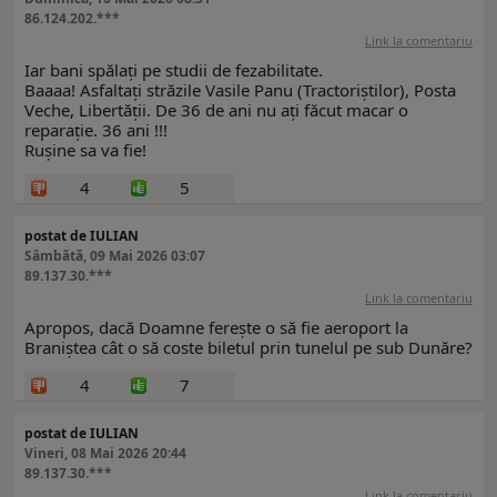
86.124.202.***
Link la comentariu
Iar bani spălați pe studii de fezabilitate.
Baaaa! Asfaltați străzile Vasile Panu (Tractoriștilor), Posta
Veche, Libertății. De 36 de ani nu ați făcut macar o
reparație. 36 ani !!!
Rușine sa va fie!
4
5
postat de IULIAN
Sâmbătă, 09 Mai 2026 03:07
89.137.30.***
Link la comentariu
Apropos, dacă Doamne ferește o să fie aeroport la
Braniștea cât o să coste biletul prin tunelul pe sub Dunăre?
4
7
postat de IULIAN
Vineri, 08 Mai 2026 20:44
89.137.30.***
Link la comentariu