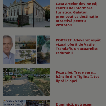
Casa Artelor devine (şi)
centru de informare
turistică. Galaţiul,
promovat ca destinaţie
atractivă pentru
vizitatori
PORTRET. Adevărat ospăț
vizual oferit de Vasile
Trandafir, un acuarelist
redutabil
Poza zilei. Trece vara…
băncile din Ţiglina I, tot
lipsă la apel
Duminică, petrecem