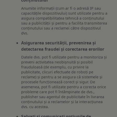
Anumite informații (cum ar fi o adresă IP sau
capacitățile dispozitivului) sunt utilizate pentru a
asigura compatibilitatea tehnică a conținutului
sau a publicității și pentru a facilita transmiterea
conținutului sau a reclamei către dispozitivul
dvs.
Asigurarea securității, prevenirea și
detectarea fraudei și corectarea erorilor
Datele dvs. pot fi utilizate pentru a monitoriza și
preveni activitatea neobișnuită și posibil
frauduloasă (de exemplu, cu privire la
publicitate, clicuri efectuate de roboți pe
reclame) și pentru a se asigura că sistemele și
procesele funcționează corect și sigur. De
asemenea, pot fi utilizate pentru a corecta orice
probleme care pot fi întâmpinate de dvs.,
publisher sau agentul de publicitate în livrarea
conținutului și a reclamelor și la interacțiunea
dvs. cu acestea.
Salvați și comunicați opțiunile de