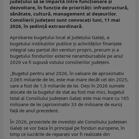
judeţului să se împartă între funcţionare şi
dezvoltare, în funcţie de priorităţi: infrastructură,
sănătate, cultură, management al deşeurilor.
Consilierii judeţeni sunt convocaţi luni, 11 mai
2026, în şedinţă extraordinară.
Aprobarea bugetului local al Judeţului Galaţi, a
bugetului instituţiilor publice şi activităţilor finanţate
integral sau parţial din venituri proprii, precum și a
bugetului fondurilor externe nerambursabile pe anul
2026 va fi supusă votului consilierilor judeţeni.
„Bugetul pentru anul 2026, în valoare de aproximativ
2,065 miliarde de lei, este mai mare decât cel din 2025,
care a fost de 1,9 miliarde de lei. Deși în 2026 sumele
alocate de la bugetul de stat au fost mai mici, bugetul
total al Consiliului Județean Galați este mai mare cu 165
milioane de lei (aproximativ 33 de milioane de euro)
față de anul precedent.
În 2026, proiectele de investiții ale Consiliului Județean
Galați se vor baza în principal pe fonduri europene, în
timp ce lucrările de reparații vor fi realizate din