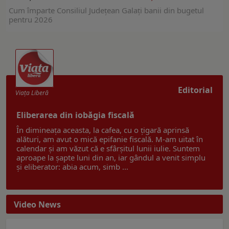
Cum împarte Consiliul Judeţean Galaţi banii din bugetul
pentru 2026
Editorial
Viaţa Liberă
Eliberarea din iobăgia fiscală
În dimineața aceasta, la cafea, cu o țigară aprinsă
alături, am avut o mică epifanie fiscală. M-am uitat în
calendar și am văzut că e sfârșitul lunii iulie. Suntem
aproape la șapte luni din an, iar gândul a venit simplu
și eliberator: abia acum, simb ...
Video News