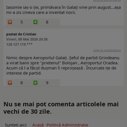
Iasomie ias-o ție, primăvara în Galați vine prin august...așa
mi-a zis cineva care a inventat norii.
5
8
postat de Cristian
Vineri, 08 Mai 2026 20:38
128.127.119.***
Link la comentariu
Nimic despre Aeroportul Galați .Șeful de partid Grindeanu
a virat banii spre "prietenul" Bolojan , Aeroportul Oradea.
Acum că l-a făcut dușman îi reproșează . Încurcate ițe de
interese de partid.
8
9
Nu se mai pot comenta articolele mai
vechi de 30 zile.
Sunteți aici:
Acasă
Politică Administrație