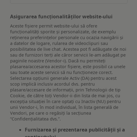
Asigurarea funcționalităților website-ului
Aceste fișiere permit website-ului să ofere
funcționalități sporite și personalizate, de exemplu
reţinerea preferinţelor personale cu ocazia navigării și
a datelor de logare, rularea de videoclipuri sau
posibilitatea de live chat. Acestea pot fi adăugate de noi
sau de furnizori terți ale căror servicii le-am adăugat pe
paginile noastre (Vendor-i). Dacă nu permiteți
plasarea/accesarea acestor fișiere, este posibil ca unele
sau toate aceste servicii să nu funcționeze corect.
Selectarea opțiunii generale Activ (DA) pentru acest
scop implică inclusiv acordul dvs. pentru
plasare/accesare de informații, prin Tehnologii de tip
Cookie, de către toți Vendor-ii din lista de mai jos, cu
excepția situației în care optați cu Inactiv (NU) pentru
unii Vendor-i, în mod individual, în lista generală de
Vendori, pe care o regăsiți la secțiunea
“Confidențialitatea dvs.”.
Furnizarea și prezentarea publicității și a
conținutului