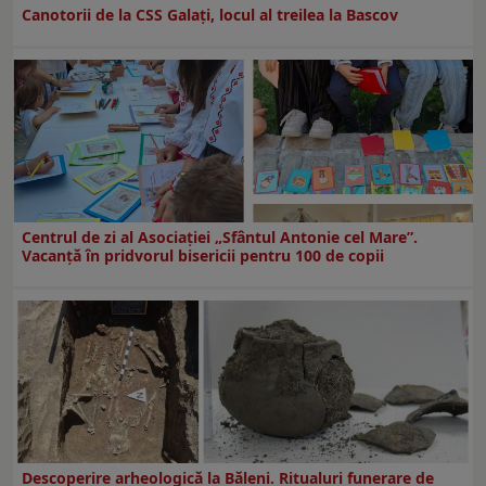
Canotorii de la CSS Galați, locul al treilea la Bascov
Centrul de zi al Asociației „Sfântul Antonie cel Mare”.
Vacanță în pridvorul bisericii pentru 100 de copii
Descoperire arheologică la Băleni. Ritualuri funerare de