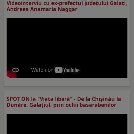
Videointerviu cu ex-prefectul judeţului Galaţi,
Andreea Anamaria Naggar
SPOT ON la "Viaţa liberă" - De la Chișinău la
Dunăre. Galațiul, prin ochii basarabenilor