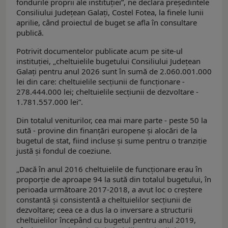
fondurile proprii ale instituției”, ne declara preşedintele
Consiliului Judeţean Galaţi, Costel Fotea, la finele lunii
aprilie, când proiectul de buget se afla în consultare
publică.
Potrivit documentelor publicate acum pe site-ul
instituţiei, „cheltuielile bugetului Consiliului Judeţean
Galaţi pentru anul 2026 sunt în sumă de 2.060.001.000
lei din care: cheltuielile secţiunii de funcţionare -
278.444.000 lei; cheltuielile secţiunii de dezvoltare -
1.781.557.000 lei”.
Din totalul veniturilor, cea mai mare parte - peste 50 la
sută - provine din finanţări europene şi alocări de la
bugetul de stat, fiind incluse şi sume pentru o tranziţie
justă şi fondul de coeziune.
„Dacă în anul 2016 cheltuielile de funcţionare erau în
proporţie de aproape 94 la sută din totalul bugetului, în
perioada următoare 2017-2018, a avut loc o creştere
constantă şi consistentă a cheltuielilor secţiunii de
dezvoltare; ceea ce a dus la o inversare a structurii
cheltuielilor începând cu bugetul pentru anul 2019,