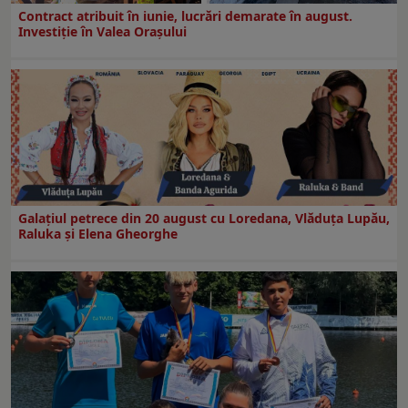
Contract atribuit în iunie, lucrări demarate în august.
Investiţie în Valea Oraşului
Galaţiul petrece din 20 august cu Loredana, Vlăduța Lupău,
Raluka și Elena Gheorghe