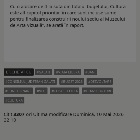
Cu o alocare de 4 la sută din totalul bugetului, Cultura
este alt capitol prioritar, în care sunt incluse sume
pentru finalizarea construirii noului sediu al Muzeului
de Artă Vizuală”, se arată în raport.
ETICHETAT CU
GALATI
VIATA LIBERA
BANI
CONSILIUL JUDETEAN GALATI
BUGET 2026
DEZVOLTARE
FUNCTIONARE
VOT
COSTEL FOTEA
TRANSPORTURI
CULTURA
Citit
3307
ori
Ultima modificare Duminică, 10 Mai 2026
22:10