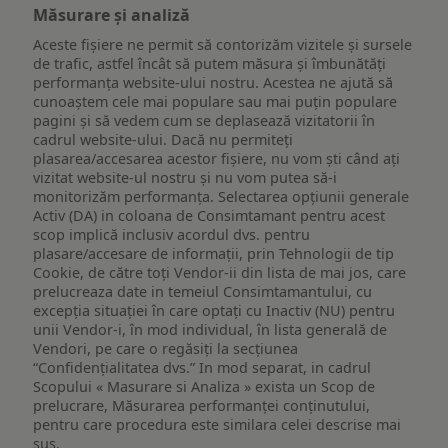
Măsurare și analiză
Aceste fișiere ne permit să contorizăm vizitele și sursele
de trafic, astfel încât să putem măsura și îmbunătăți
performanța website-ului nostru. Acestea ne ajută să
cunoaștem cele mai populare sau mai puțin populare
pagini și să vedem cum se deplasează vizitatorii în
cadrul website-ului. Dacă nu permiteți
plasarea/accesarea acestor fișiere, nu vom ști când ați
vizitat website-ul nostru și nu vom putea să-i
monitorizăm performanța. Selectarea opțiunii generale
Activ (DA) in coloana de Consimtamant pentru acest
scop implică inclusiv acordul dvs. pentru
plasare/accesare de informații, prin Tehnologii de tip
Cookie, de către toți Vendor-ii din lista de mai jos, care
prelucreaza date in temeiul Consimtamantului, cu
excepția situației în care optați cu Inactiv (NU) pentru
unii Vendor-i, în mod individual, în lista generală de
Vendori, pe care o regăsiți la secțiunea
“Confidențialitatea dvs.” In mod separat, in cadrul
Scopului « Masurare si Analiza » exista un Scop de
prelucrare, Măsurarea performanței conținutului,
pentru care procedura este similara celei descrise mai
sus.