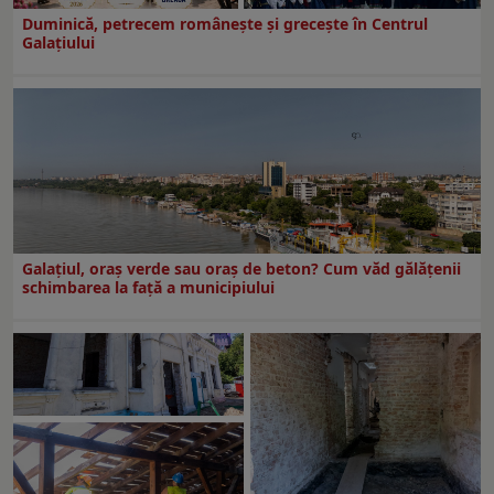
Duminică, petrecem româneşte şi greceşte în Centrul
Galaţiului
Galațiul, oraș verde sau oraș de beton? Cum văd gălățenii
schimbarea la față a municipiului