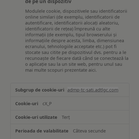
de pe un dispozitiv
Modulele cookie, dispozitivele sau identificatorii
online similari (de exemplu, identificatorii de
autentificare, identificatorii alocați aleatoriu,
identificatorii de rețea) împreună cu alte
informații (de exemplu, tipul browserului și
informațiile despre acesta, limba, dimensiunea
ecranului, tehnologiile acceptate etc.) pot fi
stocate sau citite pe dispozitivul dvs. pentru a le
recunoaște de fiecare dată când se conectează la
o aplicație sau la un site web, pentru unul sau
mai multe scopuri prezentate aici.
Stocarea
admp-tc-sati.adtlgc.com
și/sau
accesarea
cX_P
informațiilor
de
Terț
pe
un
Câteva secunde
dispozitiv