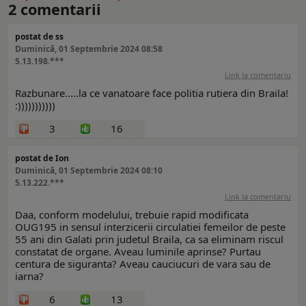
2
comentarii
postat de ss
Duminică, 01 Septembrie 2024 08:58
5.13.198.***
Link la comentariu
Razbunare.....la ce vanatoare face politia rutiera din Braila!
:)))))))))))
3
16
postat de Ion
Duminică, 01 Septembrie 2024 08:10
5.13.222.***
Link la comentariu
Daa, conform modelului, trebuie rapid modificata
OUG195 in sensul interzicerii circulatiei femeilor de peste
55 ani din Galati prin judetul Braila, ca sa eliminam riscul
constatat de organe. Aveau luminile aprinse? Purtau
centura de siguranta? Aveau cauciucuri de vara sau de
iarna?
6
13