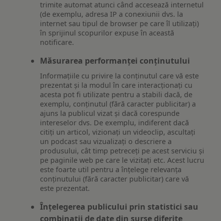
trimite automat atunci când accesează internetul
(de exemplu, adresa IP a conexiunii dvs. la
internet sau tipul de browser pe care îl utilizați)
în sprijinul scopurilor expuse în această
notificare.
Măsurarea performanței conținutului
Informațiile cu privire la conținutul care vă este
prezentat și la modul în care interacționați cu
acesta pot fi utilizate pentru a stabili dacă, de
exemplu, conținutul (fără caracter publicitar) a
ajuns la publicul vizat și dacă corespunde
intereselor dvs. De exemplu, indiferent dacă
citiți un articol, vizionați un videoclip, ascultați
un podcast sau vizualizați o descriere a
produsului, cât timp petreceți pe acest serviciu și
pe paginile web pe care le vizitați etc. Acest lucru
este foarte util pentru a înțelege relevanța
conținutului (fără caracter publicitar) care vă
este prezentat.
Înțelegerea publicului prin statistici sau
combinații de date din surse diferite