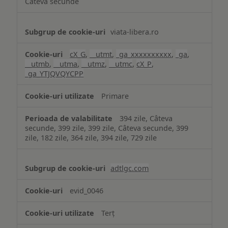
Câteva secunde
viata-libera.ro
cX_G
,
__utmt
,
_ga_xxxxxxxxxx
,
_ga
,
__utmb
,
__utma
,
__utmz
,
__utmc
,
cX_P
,
_ga_YTJQVQYCPP
Primare
394 zile, Câteva
secunde, 399 zile, 399 zile, Câteva secunde, 399
zile, 182 zile, 364 zile, 394 zile, 729 zile
adtlgc.com
evid_0046
Terț