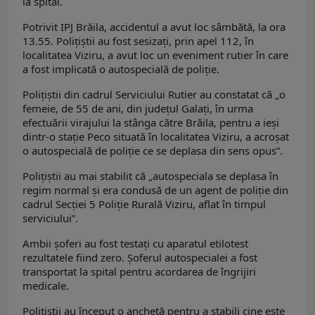
la spital.
Potrivit IPJ Brăila, accidentul a avut loc sâmbătă, la ora
13.55. Polițiștii au fost sesizați, prin apel 112, în
localitatea Viziru, a avut loc un eveniment rutier în care
a fost implicată o autospecială de poliție.
Polițiștii din cadrul Serviciului Rutier au constatat că „o
femeie, de 55 de ani, din județul Galați, în urma
efectuării virajului la stânga către Brăila, pentru a ieși
dintr-o stație Peco situată în localitatea Viziru, a acroșat
o autospecială de poliție ce se deplasa din sens opus”.
Polițiștii au mai stabilit că „autospeciala se deplasa în
regim normal și era condusă de un agent de poliție din
cadrul Secției 5 Poliție Rurală Viziru, aflat în timpul
serviciului”.
Ambii șoferi au fost testați cu aparatul etilotest
rezultatele fiind zero. Șoferul autospecialei a fost
transportat la spital pentru acordarea de îngrijiri
medicale.
Polițiștii au început o anchetă pentru a stabili cine este