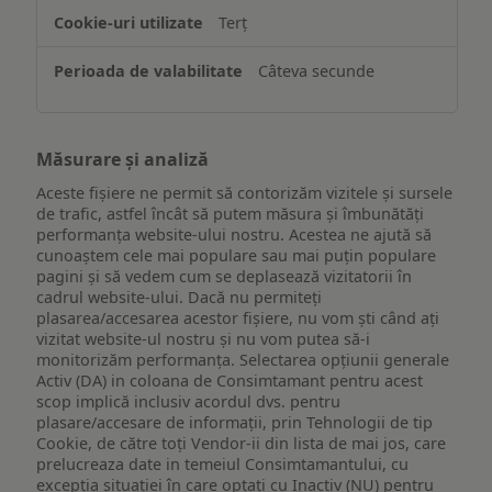
Terț
Câteva secunde
Măsurare și analiză
Aceste fișiere ne permit să contorizăm vizitele și sursele
de trafic, astfel încât să putem măsura și îmbunătăți
performanța website-ului nostru. Acestea ne ajută să
cunoaștem cele mai populare sau mai puțin populare
pagini și să vedem cum se deplasează vizitatorii în
cadrul website-ului. Dacă nu permiteți
plasarea/accesarea acestor fișiere, nu vom ști când ați
vizitat website-ul nostru și nu vom putea să-i
monitorizăm performanța. Selectarea opțiunii generale
Activ (DA) in coloana de Consimtamant pentru acest
scop implică inclusiv acordul dvs. pentru
plasare/accesare de informații, prin Tehnologii de tip
Cookie, de către toți Vendor-ii din lista de mai jos, care
prelucreaza date in temeiul Consimtamantului, cu
excepția situației în care optați cu Inactiv (NU) pentru