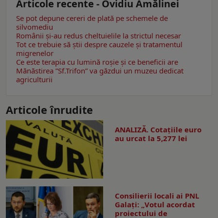
Articole recente - Ovidiu Amălinei
Se pot depune cereri de plată pe schemele de
silvomediu
Românii şi-au redus cheltuielile la strictul necesar
Tot ce trebuie să știi despre cauzele și tratamentul
migrenelor
Ce este terapia cu lumină roșie şi ce beneficii are
Mănăstirea ”Sf.Trifon” va găzdui un muzeu dedicat
agriculturii
Articole înrudite
ANALIZĂ. Cotațiile euro
au urcat la 5,277 lei
Consilierii locali ai PNL
Galaţi: „Votul acordat
proiectului de