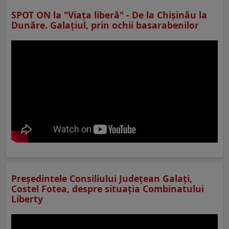
SPOT ON la "Viaţa liberă" - De la Chișinău la
Dunăre. Galațiul, prin ochii basarabenilor
Preşedintele Consiliului Judeţean Galaţi,
Costel Fotea, despre situaţia Combinatului
Liberty