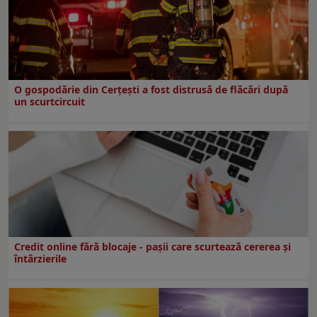
O gospodărie din Cerțești a fost distrusă de flăcări după
un scurtcircuit
Credit online fără blocaje - pașii care scurtează cererea și
întârzierile