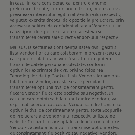
in cazul in care considerati ca, pentru o anume
prelucrare de date, intr-un anumit scop, interesul dvs.
prevaleaza interesului legitim al Vendor-ului respectiv,
va puteti exercita dreptul de opozitie la prelucrare, prin
accesarea politicii de confidentialitate a Vendor-ului in
cauza (prin click pe linkul aferent acesteia) si
transmiterea cererii sale direct Vendor-ului respectiv.
Mai sus, la sectiunea Confidențialitatea dvs., gasiti si
lista Vendor-ilor cu care colaboram in prezent (sau cu
care putem colabora in viitor) si catre care putem
transmite datele personale colectate, conform
optiunilor exprimate de dvs. privind folosirea
Tehnologiilor de tip Cookie. Lista Vendor-ilor are pre-
bifat fiecare Vendor, aceasta setare permitand
transmiterea optiunii dvs. de consimtamant pentru
fiecare Vendor, fie ca este pozitiva sau negativa. In
cazul in care optati sa bifati unul dintre Vendor-i, va
exprimati acordul ca acestui Vendor sa ii fie transmise
optiunile dvs. de consimtamant pentru toate Scopurile
de Prelucrare ale Vendor-ului respectiv, utilizate pe
website. In cazul in care optati sa debifati unul dintre
Vendor-i, acestuia nu ii vor fi transmise optiunile dvs.
de consimtamant, fie pozitive sau negative. Vendorul