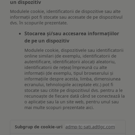
un dispozitiv
Modulele cookie, identificatorii de dispozitive sau alte
informații pot fi stocate sau accesate de pe dispozitivul
dvs. în scopurile prezentate.
Stocarea și/sau accesarea informațiilor
de pe un dispozitiv
Modulele cookie, dispozitivele sau identificatorii
online similari (de exemplu, identificatorii de
autentificare, identificatorii alocați aleatoriu,
identificatorii de rețea) împreună cu alte
informații (de exemplu, tipul browserului și
informațiile despre acesta, limba, dimensiunea
ecranului, tehnologiile acceptate etc.) pot fi
stocate sau citite pe dispozitivul dvs. pentru a le
recunoaște de fiecare dată când se conectează la
o aplicație sau la un site web, pentru unul sau
mai multe scopuri prezentate aici.
Stocarea
admp-tc-sati.adtlgc.com
și/sau