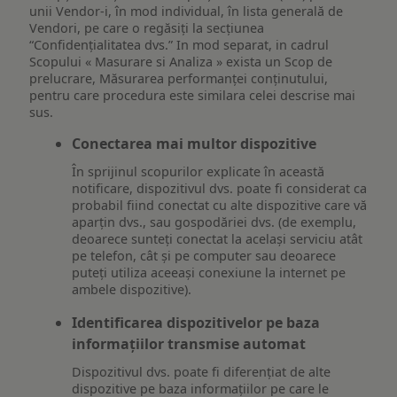
unii Vendor-i, în mod individual, în lista generală de
Vendori, pe care o regăsiți la secțiunea
“Confidențialitatea dvs.” In mod separat, in cadrul
Scopului « Masurare si Analiza » exista un Scop de
prelucrare, Măsurarea performanței conținutului,
pentru care procedura este similara celei descrise mai
sus.
Conectarea mai multor dispozitive
În sprijinul scopurilor explicate în această
notificare, dispozitivul dvs. poate fi considerat ca
probabil fiind conectat cu alte dispozitive care vă
aparțin dvs., sau gospodăriei dvs. (de exemplu,
deoarece sunteți conectat la același serviciu atât
pe telefon, cât și pe computer sau deoarece
puteți utiliza aceeași conexiune la internet pe
ambele dispozitive).
Identificarea dispozitivelor pe baza
informațiilor transmise automat
Dispozitivul dvs. poate fi diferențiat de alte
dispozitive pe baza informațiilor pe care le