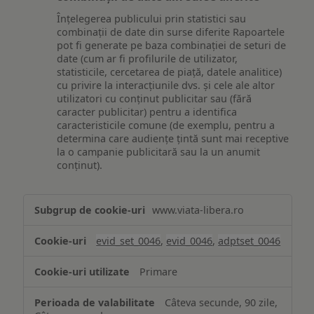
Înțelegerea publicului prin statistici sau
combinații de date din surse diferite Rapoartele
pot fi generate pe baza combinației de seturi de
date (cum ar fi profilurile de utilizator,
statisticile, cercetarea de piață, datele analitice)
cu privire la interacțiunile dvs. și cele ale altor
utilizatori cu conținut publicitar sau (fără
caracter publicitar) pentru a identifica
caracteristicile comune (de exemplu, pentru a
determina care audiențe țintă sunt mai receptive
la o campanie publicitară sau la un anumit
conținut).
Măsurare
www.viata-libera.ro
și
analiză
evid_set_0046
,
evid_0046
,
adptset_0046
Primare
Câteva secunde, 90 zile,