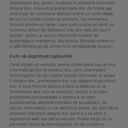
dispozitivul dvs. pentru a păstra în memorie informații
despre dvs., precum și preferințele dvs. de limbă sau
informații de conectare. Aceste cookie-uri sunt setate
de noi și numite cookie-uri primare. De asemenea,
folosim cookie-uri terțe - care sunt cookie-uri dintr-un
domeniu diferit de domeniul site-ului web pe care îl
vizitați - pentru a sprijini eforturile noastre de
publicitate și marketing. Mai precis, folosim cookie-uri
și alte tehnologii de urmărire în următoarele scopuri:
Cum vă exprimați opțiunile
Cand vizitati un website, acesta poate plasa sau accesa
informatii pe/din browserul dvs., prin intermediul
Tehnologiilor de tip Cookie. Aceste informatii ar putea
fi despre dvs., preferintele dvs. sau despre dispozitivul
dvs. si sunt folosite pentru a face ca website-ul sa
functioneze asa cum va asteptati, pentru a va oferi
publicitate personalizata si pentru a va oferi
functionalitati aferente retelelor de socializare. De
obicei, informatiile nu va identifica direct, dar pot retine
anumite informatii despre dvs. pentru a va oferi o
experienta web mai personalizata. Puteti alege sa nu
permiteti folosirea Tehnologiilor de tip Cookie in