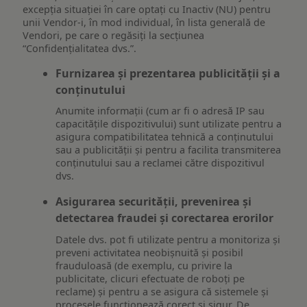
excepția situației în care optați cu Inactiv (NU) pentru
unii Vendor-i, în mod individual, în lista generală de
Vendori, pe care o regăsiți la secțiunea
“Confidențialitatea dvs.”.
Furnizarea și prezentarea publicității și a
conținutului
Anumite informații (cum ar fi o adresă IP sau
capacitățile dispozitivului) sunt utilizate pentru a
asigura compatibilitatea tehnică a conținutului
sau a publicității și pentru a facilita transmiterea
conținutului sau a reclamei către dispozitivul
dvs.
Asigurarea securității, prevenirea și
detectarea fraudei și corectarea erorilor
Datele dvs. pot fi utilizate pentru a monitoriza și
preveni activitatea neobișnuită și posibil
frauduloasă (de exemplu, cu privire la
publicitate, clicuri efectuate de roboți pe
reclame) și pentru a se asigura că sistemele și
procesele funcționează corect și sigur. De