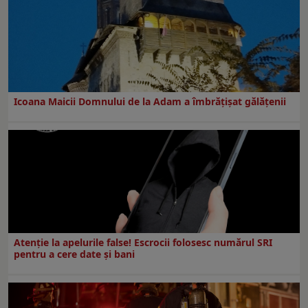
Icoana Maicii Domnului de la Adam a îmbrățișat gălățenii
Atenție la apelurile false! Escrocii folosesc numărul SRI
pentru a cere date și bani