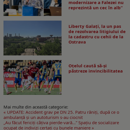
modernizare a Falezei nu
reprezintă un cec în alb”
Liberty Galați, la un pas
de rezolvarea litigiului de
la cadastru cu cehii de la
Ostrava
Oțelul caută să-și
păstreze invincibilitatea
Mai multe din această categorie:
« UPDATE: Accident grav pe DN 25. Patru răniți, după ce o
ambulanță și un autoturism s-au ciocnit
„Au făcut fericiți câțiva pierde-vară...” Spațiu de socializare
ocupat de indivizi certați cu bunele maniere »