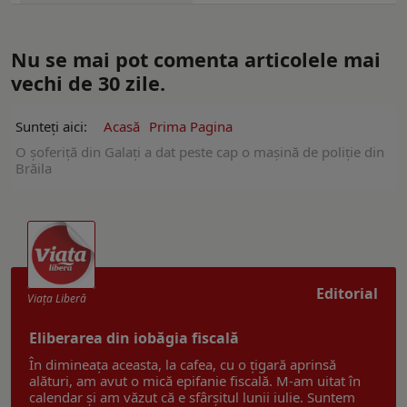
Nu se mai pot comenta articolele mai
vechi de 30 zile.
Sunteți aici:
Acasă
Prima Pagina
O șoferiță din Galați a dat peste cap o mașină de poliție din
Brăila
Editorial
Viaţa Liberă
Eliberarea din iobăgia fiscală
În dimineața aceasta, la cafea, cu o țigară aprinsă
alături, am avut o mică epifanie fiscală. M-am uitat în
calendar și am văzut că e sfârșitul lunii iulie. Suntem