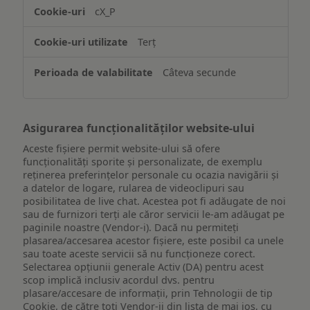
accesarea
cX_P
informațiilor
de
Terț
pe
un
Câteva secunde
dispozitiv
Asigurarea funcționalităților website-ului
Aceste fișiere permit website-ului să ofere
funcționalități sporite și personalizate, de exemplu
reţinerea preferinţelor personale cu ocazia navigării și
a datelor de logare, rularea de videoclipuri sau
posibilitatea de live chat. Acestea pot fi adăugate de noi
sau de furnizori terți ale căror servicii le-am adăugat pe
paginile noastre (Vendor-i). Dacă nu permiteți
plasarea/accesarea acestor fișiere, este posibil ca unele
sau toate aceste servicii să nu funcționeze corect.
Selectarea opțiunii generale Activ (DA) pentru acest
scop implică inclusiv acordul dvs. pentru
plasare/accesare de informații, prin Tehnologii de tip
Cookie, de către toți Vendor-ii din lista de mai jos, cu