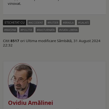
vinovat.
ETICHETAT CU
ACCIDENT
RUTIER
BRAILA
GALATI
MASINA
POLITIE
RASTURNATA
VIATA LIBERA
Citit
8517
ori
Ultima modificare Sâmbătă, 31 August 2024
22:32
Ovidiu Amălinei