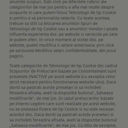
anumite scopuri. Dati click pe diferitele rubrici ale
categoriilor de mai jos pentru a afla mai multe despre
scopurile in care putem folosi Tehnologii de tip Cookie
si pentru a va personaliza setarile. Cu toate acestea,
trebuie sa stiti ca blocarea anumitor tipuri de
Tehnologii de tip Cookie sau a anumitor Vendor-i poate
influenta experienta dvs. pe website si serviciile pe care
le putem oferi. In orice moment al vizitei dvs. pe
website, puteti modifica o setare anterioara, prin click
pe sectiunea Modifica setari confidentialitate, din josul
paginii.
Toate categoriile de Tehnologii de tip Cookie din cadrul
Scopurilor de Prelucrare bazate pe Consimtamant sunt
presetate INACTIVE pe acest website (cu exceptia celor
strict necesare pentru functionarea website-ului). Daca
doriti sa pastrati aceste presetari si sa inchideti
fereastra afisata, aveti la dispozitie butonul „Salveaza
modificarile”, de mai jos. In cazul prelucrarilor bazate
pe Interes Legitim care sunt realizate pe acest website,
nu se plaseaza fisiere de tip Cookie si nu este necesar
acordul dvs. Daca doriti sa pastrati aceste presetari si
sa inchideti fereastra afisata, aveti la dispozitie butonul
„Salveaza modificarile”, de mai jos. Cu titlu de exceptie,