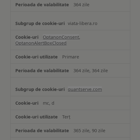
364 zile
viata-libera.ro
OptanonConsent
,
OptanonAlertBoxClosed
Primare
364 zile, 364 zile
quantserve.com
mc, d
Terț
365 zile, 90 zile