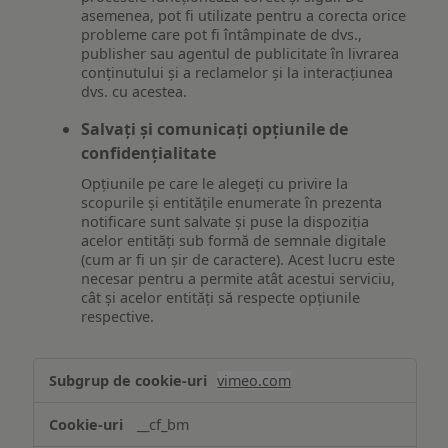
asemenea, pot fi utilizate pentru a corecta orice
probleme care pot fi întâmpinate de dvs.,
publisher sau agentul de publicitate în livrarea
conținutului și a reclamelor și la interacțiunea
dvs. cu acestea.
Salvați și comunicați opțiunile de
confidențialitate
Opțiunile pe care le alegeți cu privire la
scopurile și entitățile enumerate în prezenta
notificare sunt salvate și puse la dispoziția
acelor entități sub formă de semnale digitale
(cum ar fi un șir de caractere). Acest lucru este
necesar pentru a permite atât acestui serviciu,
cât și acelor entități să respecte opțiunile
respective.
Asigurarea
vimeo.com
funcționalităților
website-
__cf_bm
ului