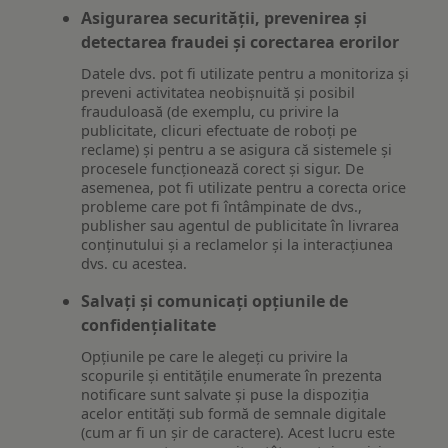
Asigurarea securității, prevenirea și
detectarea fraudei și corectarea erorilor
Datele dvs. pot fi utilizate pentru a monitoriza și
preveni activitatea neobișnuită și posibil
frauduloasă (de exemplu, cu privire la
publicitate, clicuri efectuate de roboți pe
reclame) și pentru a se asigura că sistemele și
procesele funcționează corect și sigur. De
asemenea, pot fi utilizate pentru a corecta orice
probleme care pot fi întâmpinate de dvs.,
publisher sau agentul de publicitate în livrarea
conținutului și a reclamelor și la interacțiunea
dvs. cu acestea.
Salvați și comunicați opțiunile de
confidențialitate
Opțiunile pe care le alegeți cu privire la
scopurile și entitățile enumerate în prezenta
notificare sunt salvate și puse la dispoziția
acelor entități sub formă de semnale digitale
(cum ar fi un șir de caractere). Acest lucru este