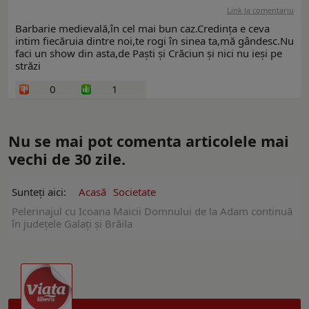
Link la comentariu
Barbarie medievală,în cel mai bun caz.Credința e ceva
intim fiecăruia dintre noi,te rogi în sinea ta,mă gândesc.Nu
faci un show din asta,de Paști și Crăciun și nici nu ieși pe
străzi
0
1
Nu se mai pot comenta articolele mai
vechi de 30 zile.
Sunteți aici:
Acasă
Societate
Pelerinajul cu Icoana Maicii Domnului de la Adam continuă
în judeţele Galaţi şi Brăila