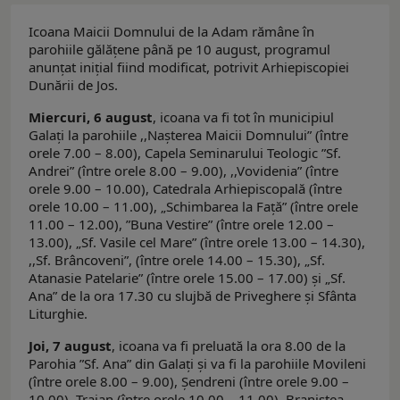
Icoana Maicii Domnului de la Adam rămâne în
parohiile gălăţene până pe 10 august, programul
anunţat iniţial fiind modificat, potrivit Arhiepiscopiei
Dunării de Jos.
Miercuri, 6 august
, icoana va fi tot în municipiul
Galați la parohiile ,,Nașterea Maicii Domnului” (între
orele 7.00 – 8.00), Capela Seminarului Teologic ”Sf.
Andrei” (între orele 8.00 – 9.00), ,,Vovidenia” (între
orele 9.00 – 10.00), Catedrala Arhiepiscopală (între
orele 10.00 – 11.00), „Schimbarea la Faţă” (între orele
11.00 – 12.00), ”Buna Vestire” (între orele 12.00 –
13.00), „Sf. Vasile cel Mare” (între orele 13.00 – 14.30),
,,Sf. Brâncoveni”, (între orele 14.00 – 15.30), „Sf.
Atanasie Patelarie” (între orele 15.00 – 17.00) şi „Sf.
Ana” de la ora 17.30 cu slujbă de Priveghere şi Sfânta
Liturghie.
Joi, 7 august
, icoana va fi preluată la ora 8.00 de la
Parohia ”Sf. Ana” din Galaţi şi va fi la parohiile Movileni
(între orele 8.00 – 9.00), Şendreni (între orele 9.00 –
10.00), Traian (între orele 10.00 – 11.00), Braniştea