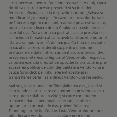
strict necesare pentru functionarea website-ului). Daca
doriti sa pastrati aceste presetari si sa inchideti
fereastra afisata, aveti la dispozitie butonul „Salveaza
modificarile”, de mai jos. In cazul prelucrarilor bazate
pe Interes Legitim care sunt realizate pe acest website,
nu se plaseaza fisiere de tip Cookie si nu este necesar
acordul dvs. Daca doriti sa pastrati aceste presetari si
sa inchideti fereastra afisata, aveti la dispozitie butonul
„Salveaza modificarile”, de mai jos. Cu titlu de exceptie,
in cazul in care considerati ca, pentru o anume
prelucrare de date, intr-un anumit scop, interesul dvs.
prevaleaza interesului legitim al Vendor-ului respectiv,
va puteti exercita dreptul de opozitie la prelucrare, prin
accesarea politicii de confidentialitate a Vendor-ului in
cauza (prin click pe linkul aferent acesteia) si
transmiterea cererii sale direct Vendor-ului respectiv.
Mai sus, la sectiunea Confidențialitatea dvs., gasiti si
lista Vendor-ilor cu care colaboram in prezent (sau cu
care putem colabora in viitor) si catre care putem
transmite datele personale colectate, conform
optiunilor exprimate de dvs. privind folosirea
Tehnologiilor de tip Cookie. Lista Vendor-ilor are pre-
bifat fiecare Vendor, aceasta setare permitand