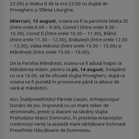
23.00) şi Matca II de la ora 23.00 cu slujbă de
Priveghere şi Sfânta Liturghie.
Miercuri, 13 august
, icoana va fi la parohiile Matca III
(între orele 8.00 – 9.30), Corod I (între orele 9.30 –
10.30), Corod II (între orele 10.30 – 11.30), Blânzi
(între orele 11.30 – 12.30), Brătuleşti (între orele 12.30
– 13.30), Valea Mărului (între orele 13.30 – 15.00) şi
Mândreşti (între orele 15.00 – 16.00).
De la Parohia Mândreşti, icoana va fi adusă înapoi la
Mănăstirea Adam, pentru ca
joi, 14 august
, începând
cu ora 16.00, să fie oficiată slujba Privegherii, după ce
icoana va fi purtată în procesiune până la altarul de
vară al mănăstirii.
Aici, Înaltpreasfințitul Părinte Casian, Arhiepiscopul
Dunării de Jos, împreună cu un mare sobor de
ieromonahi, preoți și diaconi va săvârși slujba
Prohodului Maicii Domnului, în prezența evlavioșilor
credincioși veniți la această mare sărbătoare închinată
Preasfintei Născătoarei de Dumnezeu.