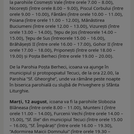
la parohiile Cosmeşti Vale (între orele 7.00 – 8.00),
Nicoreşti (între orele 8.00 – 9.00), Piscul Corbului (între
orele 9.00 – 10.00), Fântâni (între orele 10.00 – 11.00),
Poiana (între orele 11.00 – 12.00), Mănăstirea
Buciumeni (între orele 12.00 – 13.00), Vizureşti (între
orele 13.00 – 14.00), Ţepu de Jos (întreorele 14.00 –
15.00), Ţepu de Sus (întreorele 15.00 – 16.00),
Brăhăşeşti II (între orele 16.00 – 17.00), Gohor II (între
orele 17.00 – 18.00), Priponeşti (între orele 18.00 –
19.00) şi Poşta Berheci (între orele 19.00 – 20.00).
De la Parohia Poşta Berheci, icoana va ajunge în
municipiul şi protopopiatul Tecuci, de la ora 22.00, la
Parohia ”Sf. Gheorghe”, unde va rămâne peste noapte
în biserica parohială cu slujbă de Priveghere şi Sfânta
Liturghie.
Marţi, 12 august
, icoana va fi la parohiile Slobozia
Blăneasa (între orele 8.00 – 11.00), Munteni I (între
orele 11.00 – 14.00), Furcenii Vechi (între orele 14.00 –
15.00), ”Sf. Ilie” din municipiul Tecuci (între orele 15.00
– 16.00), ”Sf. Împăraţi” (între orele 16.00 – 19.30),
”Adormirea Maicii Domnului” (între orele 19.30 –