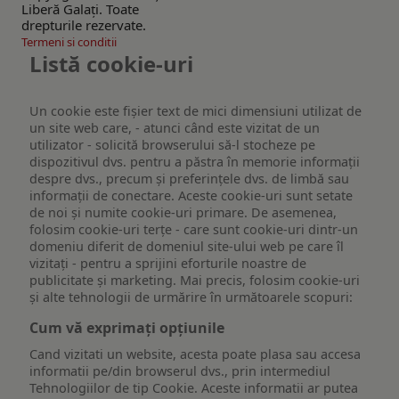
Liberă Galaţi. Toate
drepturile rezervate.
Termeni si conditii
Listă cookie-uri
Un cookie este fişier text de mici dimensiuni utilizat de
un site web care, - atunci când este vizitat de un
utilizator - solicită browserului să-l stocheze pe
dispozitivul dvs. pentru a păstra în memorie informații
despre dvs., precum și preferințele dvs. de limbă sau
informații de conectare. Aceste cookie-uri sunt setate
de noi și numite cookie-uri primare. De asemenea,
folosim cookie-uri terțe - care sunt cookie-uri dintr-un
domeniu diferit de domeniul site-ului web pe care îl
vizitați - pentru a sprijini eforturile noastre de
publicitate și marketing. Mai precis, folosim cookie-uri
și alte tehnologii de urmărire în următoarele scopuri:
Cum vă exprimați opțiunile
Cand vizitati un website, acesta poate plasa sau accesa
informatii pe/din browserul dvs., prin intermediul
Tehnologiilor de tip Cookie. Aceste informatii ar putea