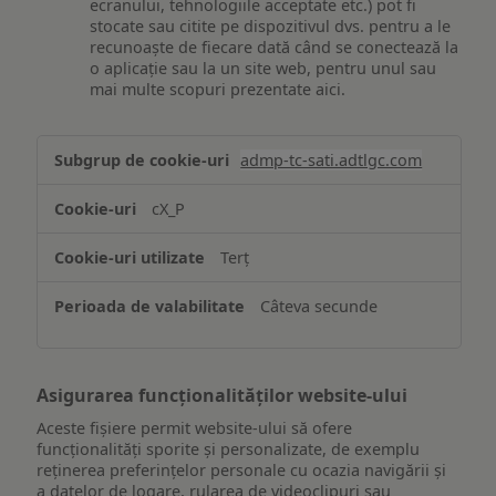
ecranului, tehnologiile acceptate etc.) pot fi
stocate sau citite pe dispozitivul dvs. pentru a le
recunoaște de fiecare dată când se conectează la
o aplicație sau la un site web, pentru unul sau
mai multe scopuri prezentate aici.
Stocarea
admp-tc-sati.adtlgc.com
și/sau
accesarea
cX_P
informațiilor
de
Terț
pe
un
Câteva secunde
dispozitiv
Asigurarea funcționalităților website-ului
Aceste fișiere permit website-ului să ofere
funcționalități sporite și personalizate, de exemplu
reţinerea preferinţelor personale cu ocazia navigării și
a datelor de logare, rularea de videoclipuri sau