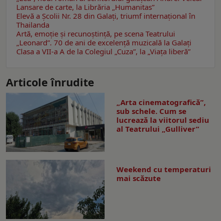
Lansare de carte, la Librăria „Humanitas”
Elevă a Școlii Nr. 28 din Galați, triumf internațional în
Thailanda
Artă, emoţie şi recunoştinţă, pe scena Teatrului
„Leonard”. 70 de ani de excelență muzicală la Galaţi
Clasa a VII-a A de la Colegiul „Cuza”, la „Viaţa liberă”
Articole înrudite
„Arta cinematografică”,
sub schele. Cum se
lucrează la viitorul sediu
al Teatrului „Gulliver”
Weekend cu temperaturi
mai scăzute