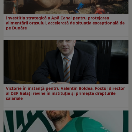
Investiția strategică a Apă Canal pentru protejarea
alimentării orașului, accelerată de situația excepțională de
pe Dunăre
Victorie în instanță pentru Valentin Boldea. Fostul director
al DSP Galați revine în instituție și primește drepturile
salariale