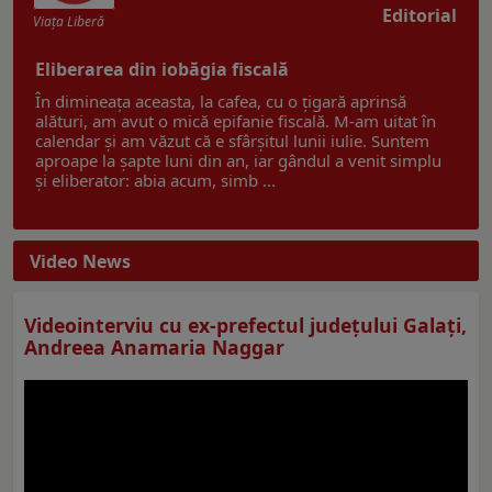
Editorial
Viaţa Liberă
Eliberarea din iobăgia fiscală
În dimineața aceasta, la cafea, cu o țigară aprinsă
alături, am avut o mică epifanie fiscală. M-am uitat în
calendar și am văzut că e sfârșitul lunii iulie. Suntem
aproape la șapte luni din an, iar gândul a venit simplu
și eliberator: abia acum, simb ...
Video News
Videointerviu cu ex-prefectul judeţului Galaţi,
Andreea Anamaria Naggar