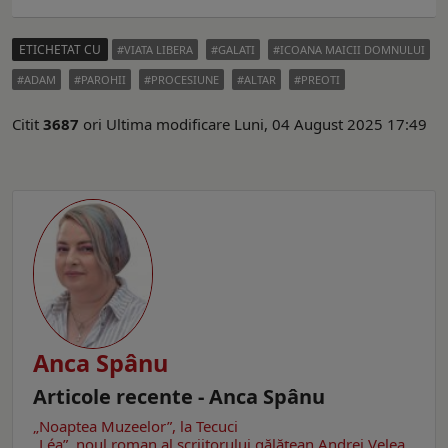
ETICHETAT CU
VIATA LIBERA
GALATI
ICOANA MAICII DOMNULUI
ADAM
PAROHII
PROCESIUNE
ALTAR
PREOTI
Citit
3687
ori
Ultima modificare Luni, 04 August 2025 17:49
Anca Spânu
Articole recente - Anca Spânu
„Noaptea Muzeelor”, la Tecuci
„Léa”, noul roman al scriitorului gălăţean Andrei Velea.