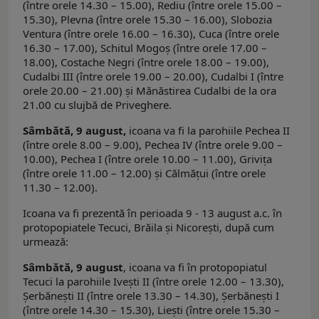
(între orele 14.30 – 15.00), Rediu (între orele 15.00 –
15.30), Plevna (între orele 15.30 – 16.00), Slobozia
Ventura (între orele 16.00 – 16.30), Cuca (între orele
16.30 – 17.00), Schitul Mogoş (între orele 17.00 –
18.00), Costache Negri (între orele 18.00 – 19.00),
Cudalbi III (între orele 19.00 – 20.00), Cudalbi I (între
orele 20.00 – 21.00) şi Mănăstirea Cudalbi de la ora
21.00 cu slujbă de Priveghere.
Sâmbătă, 9 august,
icoana va fi la parohiile Pechea II
(între orele 8.00 – 9.00), Pechea IV (între orele 9.00 –
10.00), Pechea I (între orele 10.00 – 11.00), Griviţa
(între orele 11.00 – 12.00) şi Călmăţui (între orele
11.30 – 12.00).
Icoana va fi prezentă în perioada 9 - 13 august a.c. în
protopopiatele Tecuci, Brăila și Nicorești, după cum
urmează:
Sâmbătă, 9 august
, icoana va fi în protopopiatul
Tecuci la parohiile Iveşti II (între orele 12.00 – 13.30),
Şerbăneşti II (între orele 13.30 – 14.30), Şerbăneşti I
(între orele 14.30 – 15.30), Lieşti (între orele 15.30 –