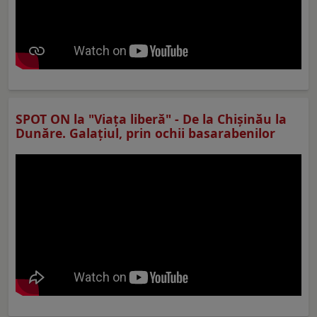
SPOT ON la "Viaţa liberă" - De la Chișinău la
Dunăre. Galațiul, prin ochii basarabenilor