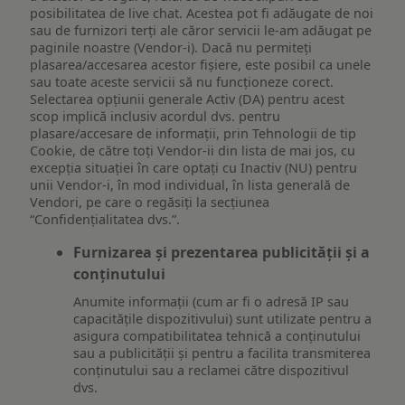
posibilitatea de live chat. Acestea pot fi adăugate de noi
sau de furnizori terți ale căror servicii le-am adăugat pe
paginile noastre (Vendor-i). Dacă nu permiteți
plasarea/accesarea acestor fișiere, este posibil ca unele
sau toate aceste servicii să nu funcționeze corect.
Selectarea opțiunii generale Activ (DA) pentru acest
scop implică inclusiv acordul dvs. pentru
plasare/accesare de informații, prin Tehnologii de tip
Cookie, de către toți Vendor-ii din lista de mai jos, cu
excepția situației în care optați cu Inactiv (NU) pentru
unii Vendor-i, în mod individual, în lista generală de
Vendori, pe care o regăsiți la secțiunea
“Confidențialitatea dvs.”.
Furnizarea și prezentarea publicității și a
conținutului
Anumite informații (cum ar fi o adresă IP sau
capacitățile dispozitivului) sunt utilizate pentru a
asigura compatibilitatea tehnică a conținutului
sau a publicității și pentru a facilita transmiterea
conținutului sau a reclamei către dispozitivul
dvs.