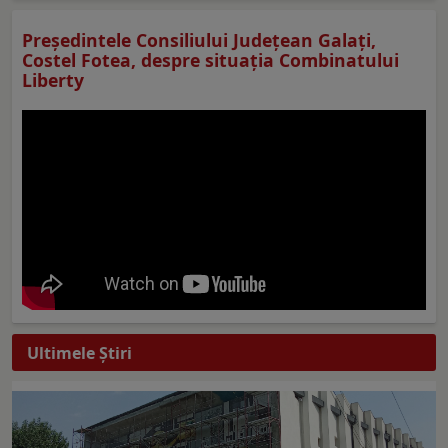
Preşedintele Consiliului Judeţean Galaţi,
Costel Fotea, despre situaţia Combinatului
Liberty
Ultimele Ştiri