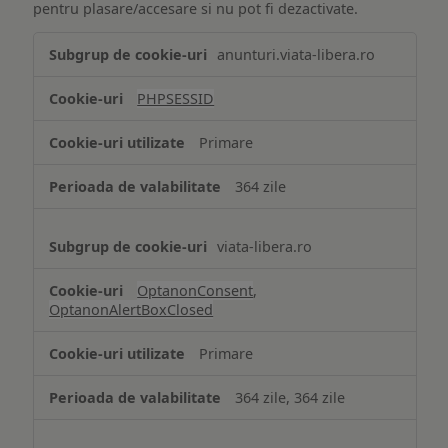
pentru plasare/accesare si nu pot fi dezactivate.
Tehnologii
anunturi.viata-libera.ro
de
tip
PHPSESSID
Cookie
strict
Primare
necesare
364 zile
viata-libera.ro
OptanonConsent
,
OptanonAlertBoxClosed
Primare
364 zile, 364 zile