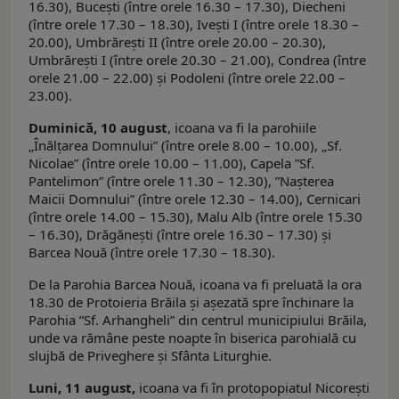
16.30), Buceşti (între orele 16.30 – 17.30), Diecheni
(între orele 17.30 – 18.30), Iveşti I (între orele 18.30 –
20.00), Umbrărești II (între orele 20.00 – 20.30),
Umbrărești I (între orele 20.30 – 21.00), Condrea (între
orele 21.00 – 22.00) şi Podoleni (între orele 22.00 –
23.00).
Duminică, 10 august
, icoana va fi la parohiile
„Înălţarea Domnului” (între orele 8.00 – 10.00), „Sf.
Nicolae” (între orele 10.00 – 11.00), Capela ”Sf.
Pantelimon” (între orele 11.30 – 12.30), ”Naşterea
Maicii Domnului” (între orele 12.30 – 14.00), Cernicari
(între orele 14.00 – 15.30), Malu Alb (între orele 15.30
– 16.30), Drăgăneşti (între orele 16.30 – 17.30) şi
Barcea Nouă (între orele 17.30 – 18.30).
De la Parohia Barcea Nouă, icoana va fi preluată la ora
18.30 de Protoieria Brăila şi aşezată spre închinare la
Parohia ”Sf. Arhangheli” din centrul municipiului Brăila,
unde va rămâne peste noapte în biserica parohială cu
slujbă de Priveghere şi Sfânta Liturghie.
Luni, 11 august,
icoana va fi în protopopiatul Nicoreşti