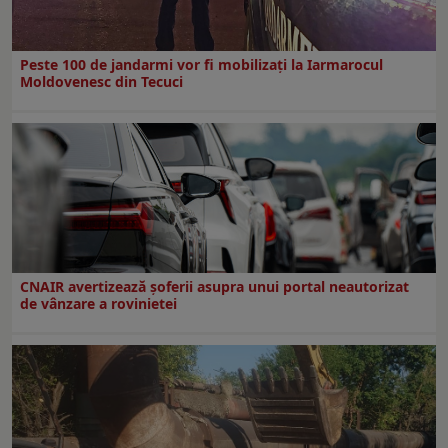
Peste 100 de jandarmi vor fi mobilizați la Iarmarocul
Moldovenesc din Tecuci
CNAIR avertizează șoferii asupra unui portal neautorizat
de vânzare a rovinietei