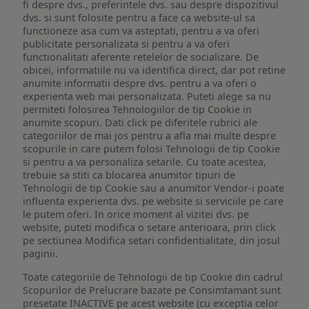
fi despre dvs., preferintele dvs. sau despre dispozitivul
dvs. si sunt folosite pentru a face ca website-ul sa
functioneze asa cum va asteptati, pentru a va oferi
publicitate personalizata si pentru a va oferi
functionalitati aferente retelelor de socializare. De
obicei, informatiile nu va identifica direct, dar pot retine
anumite informatii despre dvs. pentru a va oferi o
experienta web mai personalizata. Puteti alege sa nu
permiteti folosirea Tehnologiilor de tip Cookie in
anumite scopuri. Dati click pe diferitele rubrici ale
categoriilor de mai jos pentru a afla mai multe despre
scopurile in care putem folosi Tehnologii de tip Cookie
si pentru a va personaliza setarile. Cu toate acestea,
trebuie sa stiti ca blocarea anumitor tipuri de
Tehnologii de tip Cookie sau a anumitor Vendor-i poate
influenta experienta dvs. pe website si serviciile pe care
le putem oferi. In orice moment al vizitei dvs. pe
website, puteti modifica o setare anterioara, prin click
pe sectiunea Modifica setari confidentialitate, din josul
paginii.
Toate categoriile de Tehnologii de tip Cookie din cadrul
Scopurilor de Prelucrare bazate pe Consimtamant sunt
presetate INACTIVE pe acest website (cu exceptia celor