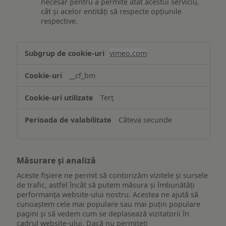
necesar pentru a permite atât acestui serviciu,
cât și acelor entități să respecte opțiunile
respective.
Asigurarea
vimeo.com
funcționalităților
website-
__cf_bm
ului
Terț
Câteva secunde
Măsurare și analiză
Aceste fișiere ne permit să contorizăm vizitele și sursele
de trafic, astfel încât să putem măsura și îmbunătăți
performanța website-ului nostru. Acestea ne ajută să
cunoaștem cele mai populare sau mai puțin populare
pagini și să vedem cum se deplasează vizitatorii în
cadrul website-ului. Dacă nu permiteți