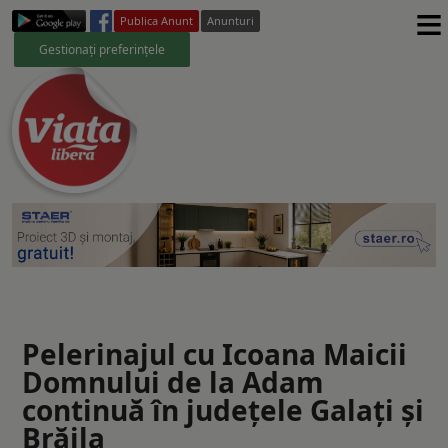
≡
Publica Anunt
Anunturi
Gestionați preferințele
Pelerinajul cu Icoana Maicii
Domnului de la Adam
continuă în judeţele Galaţi şi
Brăila