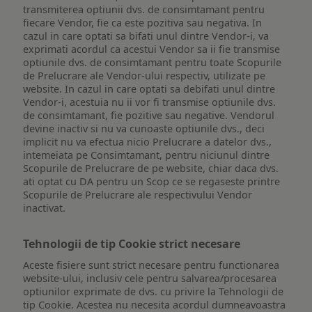
transmiterea optiunii dvs. de consimtamant pentru
fiecare Vendor, fie ca este pozitiva sau negativa. In
cazul in care optati sa bifati unul dintre Vendor-i, va
exprimati acordul ca acestui Vendor sa ii fie transmise
optiunile dvs. de consimtamant pentru toate Scopurile
de Prelucrare ale Vendor-ului respectiv, utilizate pe
website. In cazul in care optati sa debifati unul dintre
Vendor-i, acestuia nu ii vor fi transmise optiunile dvs.
de consimtamant, fie pozitive sau negative. Vendorul
devine inactiv si nu va cunoaste optiunile dvs., deci
implicit nu va efectua nicio Prelucrare a datelor dvs.,
intemeiata pe Consimtamant, pentru niciunul dintre
Scopurile de Prelucrare de pe website, chiar daca dvs.
ati optat cu DA pentru un Scop ce se regaseste printre
Scopurile de Prelucrare ale respectivului Vendor
inactivat.
Tehnologii de tip Cookie strict necesare
Aceste fisiere sunt strict necesare pentru functionarea
website-ului, inclusiv cele pentru salvarea/procesarea
optiunilor exprimate de dvs. cu privire la Tehnologii de
tip Cookie. Acestea nu necesita acordul dumneavoastra