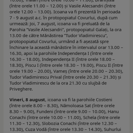
(între orele 11.00 – 12.00) și Vasile Alecsandri (între
orele 12.00 – 13.00). Icoana va fi prezentă în perioada
7 - 9 august a.c. în protopopiatul Covurlui, după cum
urmează: Joi, 7 august, icoana va fi preluată de la
Parohia ”Vasile Alecsandri”, protopopiatul Galați, la ora
13.00 de către Mănăstirea ”Tudor Vladimirescu”,
protopopiatul Covurlui, urmând a fi aşezată spre
închinare la această mănăstire în intervalul orar 13.00 –
16.30, apoi la parohiile Independența I (între orele
16.30 – 18.00), Independența II (între orele 18.00 –
18.30), Piscu I (între orele 18.30 – 19.00), Piscu II (între
orele 19.00 – 20.00), Vameş (între orele 20.00 – 20.30),
Tudor Vladimirescu Prival (între orele 20.30 – 21.30) şi
Tudor Vladimirescu de la ora 21.30 cu slujbă de
Priveghere.
Vineri, 8 august
, icoana va fi la parohiile Costieni
(între orele 8.00 – 8.30), Nămoloasa Sat (între orele
8.30 – 9.00), Fundeni (între orele 9.00 – 10.00), Hanu
Conachi (între orele 10.00 – 11.00), Schela (între orele
11.30 – 12.30), Slobozia Conachi (între orele 12.30 –
13.30), Cuza Vodă (între orele 13.30 – 14.30), Suhurlui