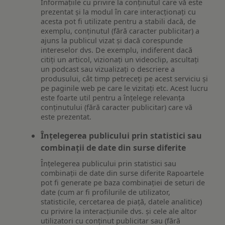
Informațiile cu privire la conținutul care vă este
prezentat și la modul în care interacționați cu
acesta pot fi utilizate pentru a stabili dacă, de
exemplu, conținutul (fără caracter publicitar) a
ajuns la publicul vizat și dacă corespunde
intereselor dvs. De exemplu, indiferent dacă
citiți un articol, vizionați un videoclip, ascultați
un podcast sau vizualizați o descriere a
produsului, cât timp petreceți pe acest serviciu și
pe paginile web pe care le vizitați etc. Acest lucru
este foarte util pentru a înțelege relevanța
conținutului (fără caracter publicitar) care vă
este prezentat.
Înțelegerea publicului prin statistici sau
combinații de date din surse diferite
Înțelegerea publicului prin statistici sau
combinații de date din surse diferite Rapoartele
pot fi generate pe baza combinației de seturi de
date (cum ar fi profilurile de utilizator,
statisticile, cercetarea de piață, datele analitice)
cu privire la interacțiunile dvs. și cele ale altor
utilizatori cu conținut publicitar sau (fără