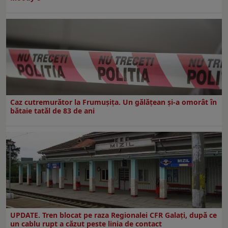
Caz cutremurător la Frumușița. Un gălățean și-a omorât în
bătaie tatăl de 83 de ani
UPDATE. Tren blocat pe raza Regionalei CFR Galați, după ce
un cablu rupt a căzut peste linia de contact