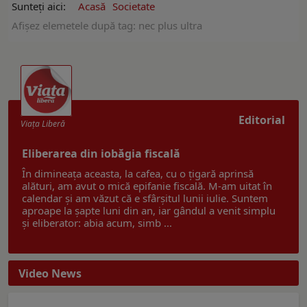
Sunteți aici:
Acasă
Societate
Afişez elemetele după tag: nec plus ultra
Editorial
Viaţa Liberă
Eliberarea din iobăgia fiscală
În dimineața aceasta, la cafea, cu o țigară aprinsă
alături, am avut o mică epifanie fiscală. M-am uitat în
calendar și am văzut că e sfârșitul lunii iulie. Suntem
aproape la șapte luni din an, iar gândul a venit simplu
și eliberator: abia acum, simb ...
Video News