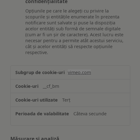
confidențialitate
Opțiunile pe care le alegeți cu privire la
scopurile și entitățile enumerate în prezenta
notificare sunt salvate și puse la dispoziția
acelor entități sub formă de semnale digitale
(cum ar fi un șir de caractere). Acest lucru este
necesar pentru a permite atât acestui serviciu,
cât și acelor entități să respecte opțiunile
respective.
Asigurarea
vimeo.com
funcționalităților
website-
__cf_bm
ului
Terț
Câteva secunde
Măsurare și analiză