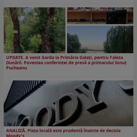
UPDATE. A venit Garda la Primăria Galaţi, pentru Faleza
Dunării. Povestea conferinţei de presă a primarului Ionuţ
Pucheanu
ANALIZĂ. Piața locală este prudentă înainte de decizia
Moody's