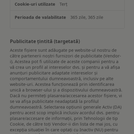
Terț
365 zile, 365 zile
Publicitate țintită (targetată)
Aceste fișiere sunt adăugate pe website-ul nostru de
către partenerii noștri furnizori de publicitate (Vendor-
i). Acestea pot fi utilizate de aceste companii pentru a
vă crea un profil al intereselor dvs. și pentru a vă afișa
anunțuri publicitare adaptate intereselor și
comportamentului dumneavoastră, inclusiv pe alte
website-uri. Acestea funcționează prin identificarea
unică a browser-ului și a dispozitivului dumneavoastră.
Dacă nu permiteți plasarea/accesarea acestor fișiere, vi
se va afișa publicitate neadaptată la profilul
dumneavoastră. Selectarea opțiunii generale Activ (DA)
pentru acest scop implică inclusiv acordul dvs. pentru
plasare/accesare de informații, prin Tehnologii de tip
Cookie, de către toți Vendor-ii din lista de mai jos, cu
excepția situației în care optați cu Inactiv (NU) pentru