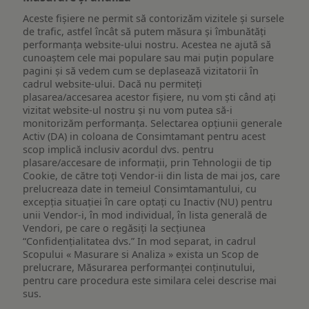
Aceste fișiere ne permit să contorizăm vizitele și sursele
de trafic, astfel încât să putem măsura și îmbunătăți
performanța website-ului nostru. Acestea ne ajută să
cunoaștem cele mai populare sau mai puțin populare
pagini și să vedem cum se deplasează vizitatorii în
cadrul website-ului. Dacă nu permiteți
plasarea/accesarea acestor fișiere, nu vom ști când ați
vizitat website-ul nostru și nu vom putea să-i
monitorizăm performanța. Selectarea opțiunii generale
Activ (DA) in coloana de Consimtamant pentru acest
scop implică inclusiv acordul dvs. pentru
plasare/accesare de informații, prin Tehnologii de tip
Cookie, de către toți Vendor-ii din lista de mai jos, care
prelucreaza date in temeiul Consimtamantului, cu
excepția situației în care optați cu Inactiv (NU) pentru
unii Vendor-i, în mod individual, în lista generală de
Vendori, pe care o regăsiți la secțiunea
“Confidențialitatea dvs.” In mod separat, in cadrul
Scopului « Masurare si Analiza » exista un Scop de
prelucrare, Măsurarea performanței conținutului,
pentru care procedura este similara celei descrise mai
sus.