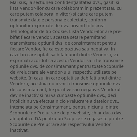
Mai sus, la sectiunea Confidențialitatea dvs., gasiti si
lista Vendor-ilor cu care colaboram in prezent (sau cu
care putem colabora in viitor) si catre care putem
transmite datele personale colectate, conform
optiunilor exprimate de dvs. privind folosirea
Tehnologiilor de tip Cookie. Lista Vendor-ilor are pre-
bifat fiecare Vendor, aceasta setare permitand
transmiterea optiunii dvs. de consimtamant pentru
fiecare Vendor, fie ca este pozitiva sau negativa. In
cazul in care optati sa bifati unul dintre Vendor-i, va
exprimati acordul ca acestui Vendor sa ii fie transmise
optiunile dvs. de consimtamant pentru toate Scopurile
de Prelucrare ale Vendor-ului respectiv, utilizate pe
website. In cazul in care optati sa debifati unul dintre
Vendor-i, acestuia nu ii vor fi transmise optiunile dvs.
de consimtamant, fie pozitive sau negative. Vendorul
devine inactiv si nu va cunoaste optiunile dvs., deci
implicit nu va efectua nicio Prelucrare a datelor dvs.,
intemeiata pe Consimtamant, pentru niciunul dintre
Scopurile de Prelucrare de pe website, chiar daca dvs.
ati optat cu DA pentru un Scop ce se regaseste printre
Scopurile de Prelucrare ale respectivului Vendor
inactivat.