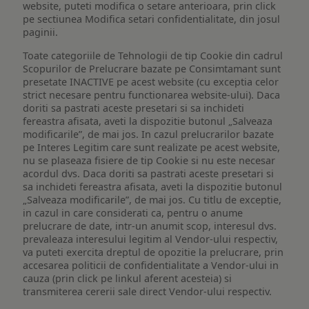
website, puteti modifica o setare anterioara, prin click
pe sectiunea Modifica setari confidentialitate, din josul
paginii.
Toate categoriile de Tehnologii de tip Cookie din cadrul
Scopurilor de Prelucrare bazate pe Consimtamant sunt
presetate INACTIVE pe acest website (cu exceptia celor
strict necesare pentru functionarea website-ului). Daca
doriti sa pastrati aceste presetari si sa inchideti
fereastra afisata, aveti la dispozitie butonul „Salveaza
modificarile”, de mai jos. In cazul prelucrarilor bazate
pe Interes Legitim care sunt realizate pe acest website,
nu se plaseaza fisiere de tip Cookie si nu este necesar
acordul dvs. Daca doriti sa pastrati aceste presetari si
sa inchideti fereastra afisata, aveti la dispozitie butonul
„Salveaza modificarile”, de mai jos. Cu titlu de exceptie,
in cazul in care considerati ca, pentru o anume
prelucrare de date, intr-un anumit scop, interesul dvs.
prevaleaza interesului legitim al Vendor-ului respectiv,
va puteti exercita dreptul de opozitie la prelucrare, prin
accesarea politicii de confidentialitate a Vendor-ului in
cauza (prin click pe linkul aferent acesteia) si
transmiterea cererii sale direct Vendor-ului respectiv.