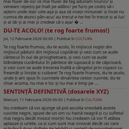
mai fluier de os/ ce mai fluier de fag adunam licurici/ şi
veneam repeziş pe înalt pe adânc/ pe furiş pe costiş să-i
aştern unde stai/ uite-aşa şi aşa să visezi minunat/ şi încet nu
cumva de atunci pân-acu/ au trecut e-he-hei în trecut şi ai lui/
şi ai tăi şi ai mei şi credeai că-s aşa/ � ...
DU-TE ACOLO! (te rog foarte frumos!)
Joi, 12 Februarie 2026 00:00 |
Publicat în
CULTURA
Te rog foarte frumos, du-te acolo, în mijlocul nopţii din
mijlocul pădurii din mijlocul copilăriei şi vezi cum se aude
cântecul în oul de privighetoare, şi vezi cum se aude
blândeţea cuvântului în pântece de lupoaică şi de căprioară,
şi vezi cum se aude trecerea înaltă a sângelui prin copacii cu
freamăt şi linişte şi cuibare! Te rog foarte frumos, du-te acolo,
unde ţi-am spus în cuvintele dinaintea cestor cuvinte, du-te
chiar acuma, nu mai e loc şi nu mai e timp pe ...
SENTINȚĂ DEFINITIVĂ (dosarele XYZ)
Miercuri, 11 Februarie 2026 00:00 |
Publicat în
CULTURA
Nu credeam că voi ajunge să pot asculta vreodată aceste
cuvinte negre, spuse de-un om cu haină neagră şi cu sufletul
mai negru decât miezul morţii! Nu credeam că vor fi atâtea
aplauze şi urlete, ca şi cum sunt mai vinovat decât cei care
mănâncă doar chiftele de lebădă şi omletă de privighetoare!