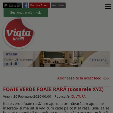
≡
Publica Anunt
Anunturi
Gestionați preferințele
Abonează-te la acest feed RSS
FOAIE VERDE FOAIE RARĂ (dosarele XYZ)
Vineri, 20 Februarie 2026 00:00 |
Publicat în
CULTURA
foaie verde foaie rară/ am ajuns la primăvară am ajuns pe
înserate/ şi mă uit şi văd cum cade pe costişă raza lunii/ să se
bucure nebunii că de mult nu mai văzură/ o aşa minunătură!