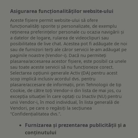
Asigurarea funcționalităților website-ului
Aceste fișiere permit website-ului să ofere
funcționalități sporite și personalizate, de exemplu
reţinerea preferinţelor personale cu ocazia navigării și
a datelor de logare, rularea de videoclipuri sau
posibilitatea de live chat. Acestea pot fi adăugate de noi
sau de furnizori terți ale căror servicii le-am adăugat pe
paginile noastre (Vendor-i). Dacă nu permiteți
plasarea/accesarea acestor fișiere, este posibil ca unele
sau toate aceste servicii să nu funcționeze corect.
Selectarea opțiunii generale Activ (DA) pentru acest
scop implică inclusiv acordul dvs. pentru
plasare/accesare de informații, prin Tehnologii de tip
Cookie, de către toți Vendor-ii din lista de mai jos, cu
excepția situației în care optați cu Inactiv (NU) pentru
unii Vendor-i, în mod individual, în lista generală de
Vendori, pe care o regăsiți la secțiunea
“Confidențialitatea dvs.”.
Furnizarea și prezentarea publicității și a
conținutului