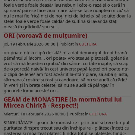
foaie verde foaie deasă/ iau nebunii câte-o rază şi o cară în
spinare/ pân-se face ziua mare pân-se face noaptea mică/ să
nu le mai fie frică nici de hoţi nici de lichele/ să se uite doar la
stele! foaie verde foaie caldă/ de sulfină şi lavandă staţi
oleacă în grădină/ ştiu şi ...
ORI (voroavă de mulţumire)
Joi, 19 Februarie 2026 00:00 |
Publicat în
CULTURA
ori poate-ntr-o clipă de silă/ m-a dat demiurgul drept hrană
pământului lacom... ori poate/ vro steauă pletoasă, golană a
vrut să mă lepede-n grabă/ din sânu-i cu ţâţe inapte, să scap
de-o poreclă naivă/ în cest univers: papă-lapte! ori poate-ntr-
o clipă de lene/ am fost azvârlit la-ntâmplare, să aibă şi asta,
sărmana,/ rostire şi rost şi candoare, să nu se audă că râde/
în vreri şi în braţe celeste, să nu se audă că plânge/ în
ghearele lumii aceste! ori ...
GEAM de MONASTIRE (la mormântul lui
Mircea Chiriță - Respect!)
Miercuri, 18 Februarie 2026 00:00 |
Publicat în
CULTURA
SINGURĂTATE - geam de monastire - prin tine-şi trece timpul
puritatea dinspre trecut sau din închipuire - plătesc (încet) cu
naşterea şi moartea! plătesc fiindcă totul se plăteşte, fiindc-