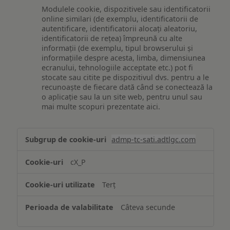
Modulele cookie, dispozitivele sau identificatorii
online similari (de exemplu, identificatorii de
autentificare, identificatorii alocați aleatoriu,
identificatorii de rețea) împreună cu alte
informații (de exemplu, tipul browserului și
informațiile despre acesta, limba, dimensiunea
ecranului, tehnologiile acceptate etc.) pot fi
stocate sau citite pe dispozitivul dvs. pentru a le
recunoaște de fiecare dată când se conectează la
o aplicație sau la un site web, pentru unul sau
mai multe scopuri prezentate aici.
Stocarea
admp-tc-sati.adtlgc.com
și/sau
accesarea
cX_P
informațiilor
de
Terț
pe
un
Câteva secunde
dispozitiv