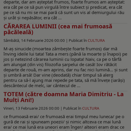
departe, dar am aşteptat frumos, foarte frumos am aşteptat:
era cât pe ce să pun virgulă între subiect şi predicat, era cât
pe ce să nu mi se mai pară că sunt un vis al demiurgului rău
şi urât şi nepăsător, era cât ...
CĂRAREA LUMINII (cea mai frumoasă
păcăleală)
Sâmbătă, 14 Februarie 2026 00:00 |
Publicat în
CULTURA
M-aş sinucide (moartea zâmbeşte foarte frumos) dar mă
înving ideile lui tata! Tata a mers (până la moarte şi înapoi) pe
jos şi netezind cărarea luminii cu lopata! Naiv, ca pe o târfă
am alungat (din vis) filozofia şarpelui de casă! Iov rătăcit
departe de rouă, m-am aprins, dar nu fac nici lumină... şi sunt
şi umbră arsă! Dar vine (deodată) chiar timpul să alerg
pentru ca să-l ajung mai repede pe tata, să mă înveţe (iarăşi)
descântecul de melc, iar cântecul de ...
TOTEM (către doamna Maria Dimitriu - La
Mulți Ani!)
Vineri, 13 Februarie 2026 00:00 |
Publicat în
CULTURA
ce frumoasă erai/ ce frumoasă erai timpul meu luneca/ pe o
gură de rai şi spuneam poezii/ şi nimic altceva ce mai lună
era/ ce mai lună era uneori eram înger/ alteori eram drac ce