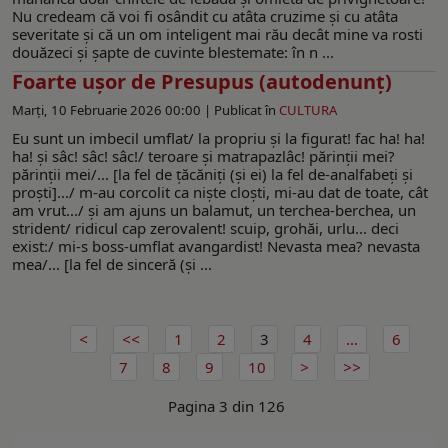
Nu credeam că voi fi osândit cu atâta cruzime şi cu atâta
severitate şi că un om inteligent mai rău decât mine va rosti
douăzeci şi şapte de cuvinte blestemate: în n ...
Foarte uşor de Presupus (autodenunţ)
Marți, 10 Februarie 2026 00:00 |
Publicat în
CULTURA
Eu sunt un imbecil umflat/ la propriu şi la figurat! fac ha! ha!
ha! şi sâc! sâc! sâc!/ teroare şi matrapazlâc! părinţii mei?
părinţii mei/... [la fel de ţăcăniţi (şi ei) la fel de-analfabeţi şi
proşti].../ m-au corcolit ca nişte cloşti, mi-au dat de toate, cât
am vrut.../ şi am ajuns un balamut, un terchea-berchea, un
strident/ ridicul cap zerovalent! scuip, grohăi, urlu... deci
exist:/ mi-s boss-umflat avangardist! Nevasta mea? nevasta
mea/... [la fel de sinceră (şi ...
1
2
3
4
...
6
7
8
9
10
Pagina 3 din 126