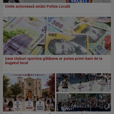
Unde acționează astăzi Poliția Locală
Şase cluburi sportive gălăţene ar putea primi bani de la
bugetul local