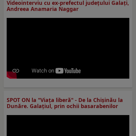
Videointerviu cu ex-prefectul judeţului Galaţi,
Andreea Anamaria Naggar
SPOT ON la "Viaţa liberă" - De la Chișinău la
Dunăre. Galațiul, prin ochii basarabenilor