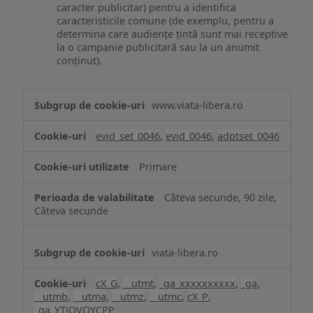
caracter publicitar) pentru a identifica
caracteristicile comune (de exemplu, pentru a
determina care audiențe țintă sunt mai receptive
la o campanie publicitară sau la un anumit
conținut).
Măsurare
www.viata-libera.ro
și
analiză
evid_set_0046
,
evid_0046
,
adptset_0046
Primare
Câteva secunde, 90 zile,
Câteva secunde
viata-libera.ro
cX_G
,
__utmt
,
_ga_xxxxxxxxxx
,
_ga
,
__utmb
,
__utma
,
__utmz
,
__utmc
,
cX_P
,
_ga_YTJQVQYCPP