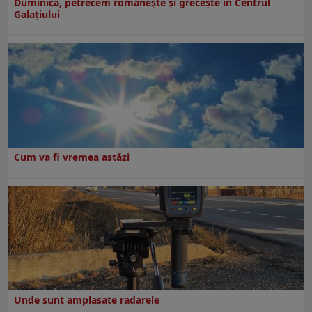
Duminică, petrecem româneşte şi greceşte în Centrul
Galaţiului
Cum va fi vremea astăzi
Unde sunt amplasate radarele