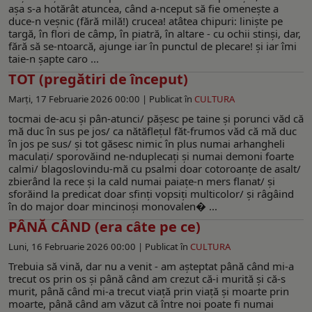
aşa s-a hotărât atuncea, când a-nceput să fie omeneşte a
duce-n veşnic (fără milă!) crucea! atâtea chipuri: linişte pe
targă, în flori de câmp, în piatră, în altare - cu ochii stinşi, dar,
fără să se-ntoarcă, ajunge iar în punctul de plecare! şi iar îmi
taie-n şapte caro ...
TOT (pregătiri de început)
Marți, 17 Februarie 2026 00:00 |
Publicat în
CULTURA
tocmai de-acu şi pân-atunci/ păşesc pe taine şi porunci văd că
mă duc în sus pe jos/ ca nătăfleţul făt-frumos văd că mă duc
în jos pe sus/ şi tot găsesc nimic în plus numai arhangheli
maculaţi/ sporovăind ne-nduplecaţi şi numai demoni foarte
calmi/ blagoslovindu-mă cu psalmi doar cotoroanţe de asalt/
zbierând la rece şi la cald numai paiaţe-n mers flanat/ şi
sforăind la predicat doar sfinţi vopsiţi multicolor/ şi râgâind
în do major doar mincinoşi monovalen� ...
PÂNĂ CÂND (era câte pe ce)
Luni, 16 Februarie 2026 00:00 |
Publicat în
CULTURA
Trebuia să vină, dar nu a venit - am aşteptat până când mi-a
trecut os prin os şi până când am crezut că-i murită şi că-s
murit, până când mi-a trecut viaţă prin viaţă şi moarte prin
moarte, până când am văzut că între noi poate fi numai