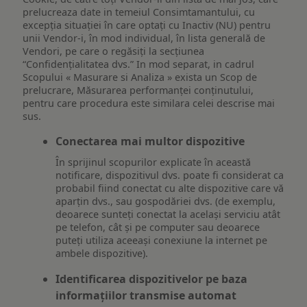
prelucreaza date in temeiul Consimtamantului, cu
excepția situației în care optați cu Inactiv (NU) pentru
unii Vendor-i, în mod individual, în lista generală de
Vendori, pe care o regăsiți la secțiunea
“Confidențialitatea dvs.” In mod separat, in cadrul
Scopului « Masurare si Analiza » exista un Scop de
prelucrare, Măsurarea performanței conținutului,
pentru care procedura este similara celei descrise mai
sus.
Conectarea mai multor dispozitive
În sprijinul scopurilor explicate în această
notificare, dispozitivul dvs. poate fi considerat ca
probabil fiind conectat cu alte dispozitive care vă
aparțin dvs., sau gospodăriei dvs. (de exemplu,
deoarece sunteți conectat la același serviciu atât
pe telefon, cât și pe computer sau deoarece
puteți utiliza aceeași conexiune la internet pe
ambele dispozitive).
Identificarea dispozitivelor pe baza
informațiilor transmise automat