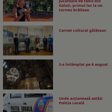
Jucătoare de tenis din
Galați, primul loc la un
turneu brăilean
Carnet cultural gălăţean
S-a întâmplat pe 6 august
Unde acționează astăzi
Poliția Locală