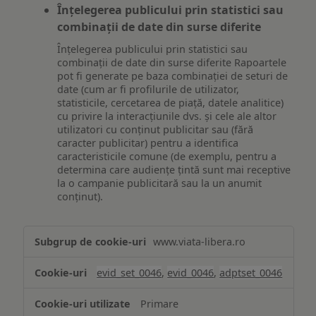
Înțelegerea publicului prin statistici sau
combinații de date din surse diferite
Înțelegerea publicului prin statistici sau
combinații de date din surse diferite Rapoartele
pot fi generate pe baza combinației de seturi de
date (cum ar fi profilurile de utilizator,
statisticile, cercetarea de piață, datele analitice)
cu privire la interacțiunile dvs. și cele ale altor
utilizatori cu conținut publicitar sau (fără
caracter publicitar) pentru a identifica
caracteristicile comune (de exemplu, pentru a
determina care audiențe țintă sunt mai receptive
la o campanie publicitară sau la un anumit
conținut).
Măsurare
www.viata-libera.ro
și
analiză
evid_set_0046
,
evid_0046
,
adptset_0046
Primare