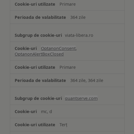
strict
Primare
necesare
364 zile
viata-libera.ro
OptanonConsent
,
OptanonAlertBoxClosed
Primare
364 zile, 364 zile
quantserve.com
mc, d
Terț