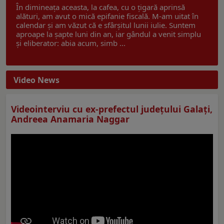
În dimineața aceasta, la cafea, cu o țigară aprinsă
alături, am avut o mică epifanie fiscală. M-am uitat în
calendar și am văzut că e sfârșitul lunii iulie. Suntem
aproape la șapte luni din an, iar gândul a venit simplu
și eliberator: abia acum, simb ...
Video News
Videointerviu cu ex-prefectul judeţului Galaţi,
Andreea Anamaria Naggar