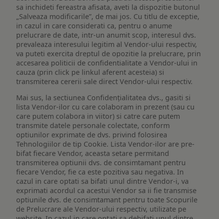
sa inchideti fereastra afisata, aveti la dispozitie butonul
„Salveaza modificarile”, de mai jos. Cu titlu de exceptie,
in cazul in care considerati ca, pentru o anume
prelucrare de date, intr-un anumit scop, interesul dvs.
prevaleaza interesului legitim al Vendor-ului respectiv,
va puteti exercita dreptul de opozitie la prelucrare, prin
accesarea politicii de confidentialitate a Vendor-ului in
cauza (prin click pe linkul aferent acesteia) si
transmiterea cererii sale direct Vendor-ului respectiv.
Mai sus, la sectiunea Confidențialitatea dvs., gasiti si
lista Vendor-ilor cu care colaboram in prezent (sau cu
care putem colabora in viitor) si catre care putem
transmite datele personale colectate, conform
optiunilor exprimate de dvs. privind folosirea
Tehnologiilor de tip Cookie. Lista Vendor-ilor are pre-
bifat fiecare Vendor, aceasta setare permitand
transmiterea optiunii dvs. de consimtamant pentru
fiecare Vendor, fie ca este pozitiva sau negativa. In
cazul in care optati sa bifati unul dintre Vendor-i, va
exprimati acordul ca acestui Vendor sa ii fie transmise
optiunile dvs. de consimtamant pentru toate Scopurile
de Prelucrare ale Vendor-ului respectiv, utilizate pe
website. In cazul in care optati sa debifati unul dintre