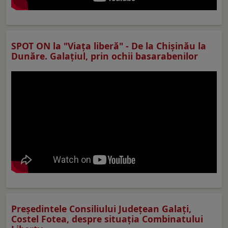
SPOT ON la "Viaţa liberă" - De la Chișinău la
Dunăre. Galațiul, prin ochii basarabenilor
Preşedintele Consiliului Judeţean Galaţi,
Costel Fotea, despre situaţia Combinatului