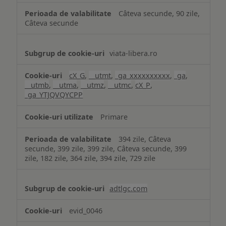
Câteva secunde, 90 zile,
Câteva secunde
viata-libera.ro
cX_G
,
__utmt
,
_ga_xxxxxxxxxx
,
_ga
,
__utmb
,
__utma
,
__utmz
,
__utmc
,
cX_P
,
_ga_YTJQVQYCPP
Primare
394 zile, Câteva
secunde, 399 zile, 399 zile, Câteva secunde, 399
zile, 182 zile, 364 zile, 394 zile, 729 zile
adtlgc.com
evid_0046