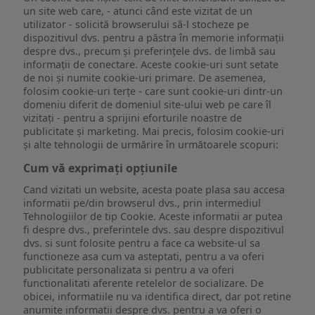
un site web care, - atunci când este vizitat de un
utilizator - solicită browserului să-l stocheze pe
dispozitivul dvs. pentru a păstra în memorie informații
despre dvs., precum și preferințele dvs. de limbă sau
informații de conectare. Aceste cookie-uri sunt setate
de noi și numite cookie-uri primare. De asemenea,
folosim cookie-uri terțe - care sunt cookie-uri dintr-un
domeniu diferit de domeniul site-ului web pe care îl
vizitați - pentru a sprijini eforturile noastre de
publicitate și marketing. Mai precis, folosim cookie-uri
și alte tehnologii de urmărire în următoarele scopuri:
Cum vă exprimați opțiunile
Cand vizitati un website, acesta poate plasa sau accesa
informatii pe/din browserul dvs., prin intermediul
Tehnologiilor de tip Cookie. Aceste informatii ar putea
fi despre dvs., preferintele dvs. sau despre dispozitivul
dvs. si sunt folosite pentru a face ca website-ul sa
functioneze asa cum va asteptati, pentru a va oferi
publicitate personalizata si pentru a va oferi
functionalitati aferente retelelor de socializare. De
obicei, informatiile nu va identifica direct, dar pot retine
anumite informatii despre dvs. pentru a va oferi o