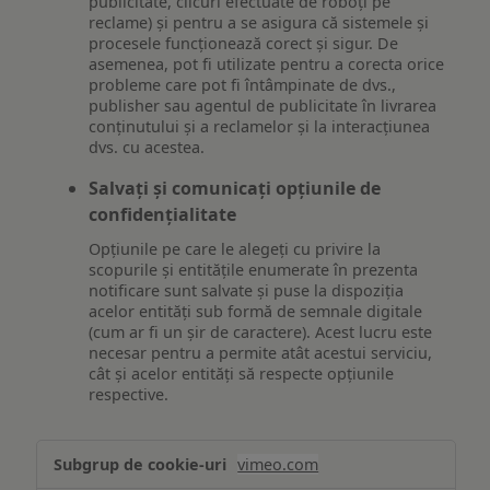
publicitate, clicuri efectuate de roboți pe
reclame) și pentru a se asigura că sistemele și
procesele funcționează corect și sigur. De
asemenea, pot fi utilizate pentru a corecta orice
probleme care pot fi întâmpinate de dvs.,
publisher sau agentul de publicitate în livrarea
conținutului și a reclamelor și la interacțiunea
dvs. cu acestea.
Salvați și comunicați opțiunile de
confidențialitate
Opțiunile pe care le alegeți cu privire la
scopurile și entitățile enumerate în prezenta
notificare sunt salvate și puse la dispoziția
acelor entități sub formă de semnale digitale
(cum ar fi un șir de caractere). Acest lucru este
necesar pentru a permite atât acestui serviciu,
cât și acelor entități să respecte opțiunile
respective.
Asigurarea
vimeo.com
funcționalităților