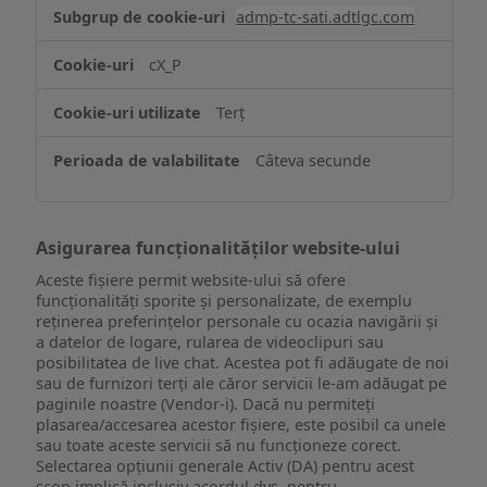
Stocarea
admp-tc-sati.adtlgc.com
și/sau
accesarea
cX_P
informațiilor
de
Terț
pe
un
Câteva secunde
dispozitiv
Asigurarea funcționalităților website-ului
Aceste fișiere permit website-ului să ofere
funcționalități sporite și personalizate, de exemplu
reţinerea preferinţelor personale cu ocazia navigării și
a datelor de logare, rularea de videoclipuri sau
posibilitatea de live chat. Acestea pot fi adăugate de noi
sau de furnizori terți ale căror servicii le-am adăugat pe
paginile noastre (Vendor-i). Dacă nu permiteți
plasarea/accesarea acestor fișiere, este posibil ca unele
sau toate aceste servicii să nu funcționeze corect.
Selectarea opțiunii generale Activ (DA) pentru acest
scop implică inclusiv acordul dvs. pentru