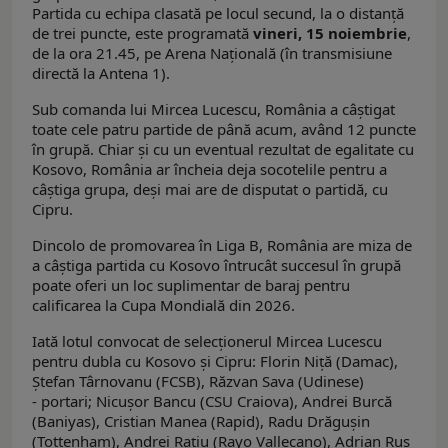
Partida cu echipa clasată pe locul secund, la o distanță
de trei puncte, este programată
vineri, 15 noiembrie
,
de la ora 21.45, pe Arena Națională (în transmisiune
directă la Antena 1).
Sub comanda lui Mircea Lucescu, România a câștigat
toate cele patru partide de până acum, având 12 puncte
în grupă. Chiar și cu un eventual rezultat de egalitate cu
Kosovo, România ar încheia deja socotelile pentru a
câștiga grupa, deși mai are de disputat o partidă, cu
Cipru.
Dincolo de promovarea în Liga B, România are miza de
a câștiga partida cu Kosovo întrucât succesul în grupă
poate oferi un loc suplimentar de baraj pentru
calificarea la Cupa Mondială din 2026.
Iată lotul convocat de selecționerul Mircea Lucescu
pentru dubla cu Kosovo și Cipru: Florin Niță (Damac),
Ștefan Târnovanu (FCSB), Răzvan Sava (Udinese)
- portari; Nicușor Bancu (CSU Craiova), Andrei Burcă
(Baniyas), Cristian Manea (Rapid), Radu Drăgușin
(Tottenham), Andrei Rațiu (Rayo Vallecano), Adrian Rus