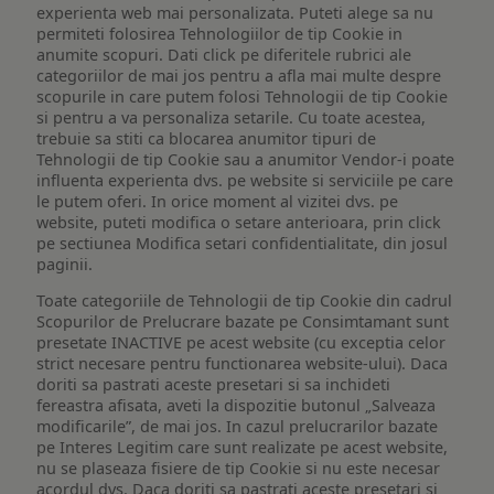
experienta web mai personalizata. Puteti alege sa nu
permiteti folosirea Tehnologiilor de tip Cookie in
anumite scopuri. Dati click pe diferitele rubrici ale
categoriilor de mai jos pentru a afla mai multe despre
scopurile in care putem folosi Tehnologii de tip Cookie
si pentru a va personaliza setarile. Cu toate acestea,
trebuie sa stiti ca blocarea anumitor tipuri de
Tehnologii de tip Cookie sau a anumitor Vendor-i poate
influenta experienta dvs. pe website si serviciile pe care
le putem oferi. In orice moment al vizitei dvs. pe
website, puteti modifica o setare anterioara, prin click
pe sectiunea Modifica setari confidentialitate, din josul
paginii.
Toate categoriile de Tehnologii de tip Cookie din cadrul
Scopurilor de Prelucrare bazate pe Consimtamant sunt
presetate INACTIVE pe acest website (cu exceptia celor
strict necesare pentru functionarea website-ului). Daca
doriti sa pastrati aceste presetari si sa inchideti
fereastra afisata, aveti la dispozitie butonul „Salveaza
modificarile”, de mai jos. In cazul prelucrarilor bazate
pe Interes Legitim care sunt realizate pe acest website,
nu se plaseaza fisiere de tip Cookie si nu este necesar
acordul dvs. Daca doriti sa pastrati aceste presetari si