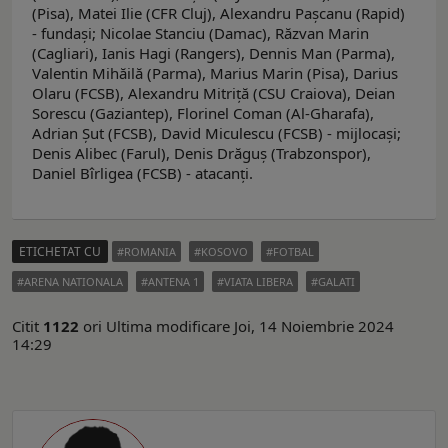
(Pisa), Matei Ilie (CFR Cluj), Alexandru Pașcanu (Rapid)
- fundași; Nicolae Stanciu (Damac), Răzvan Marin
(Cagliari), Ianis Hagi (Rangers), Dennis Man (Parma),
Valentin Mihăilă (Parma), Marius Marin (Pisa), Darius
Olaru (FCSB), Alexandru Mitriță (CSU Craiova), Deian
Sorescu (Gaziantep), Florinel Coman (Al-Gharafa),
Adrian Șut (FCSB), David Miculescu (FCSB) - mijlocași;
Denis Alibec (Farul), Denis Drăguș (Trabzonspor),
Daniel Bîrligea (FCSB) - atacanți.
ETICHETAT CU
ROMANIA
KOSOVO
FOTBAL
ARENA NATIONALA
ANTENA 1
VIATA LIBERA
GALATI
Citit
1122
ori
Ultima modificare Joi, 14 Noiembrie 2024
14:29