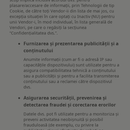
plasare/accesare de informații, prin Tehnologii de tip
Cookie, de către toți Vendor-ii din lista de mai jos, cu
excepția situației în care optați cu Inactiv (NU) pentru
unii Vendor-i, în mod individual, în lista generală de
Vendori, pe care o regăsiți la secțiunea
“Confidențialitatea dvs.”.
Furnizarea și prezentarea publicității și a
conținutului
Anumite informații (cum ar fi o adresă IP sau
capacitățile dispozitivului) sunt utilizate pentru a
asigura compatibilitatea tehnică a conținutului
sau a publicității și pentru a facilita transmiterea
conținutului sau a reclamei către dispozitivul
dvs.
Asigurarea securității, prevenirea și
detectarea fraudei și corectarea erorilor
Datele dvs. pot fi utilizate pentru a monitoriza și
preveni activitatea neobișnuită și posibil
frauduloasă (de exemplu, cu privire la