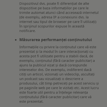
Dispozitivul dvs. poate fi diferențiat de alte
dispozitive pe baza informațiilor pe care le
trimite automat atunci când accesează internetul
(de exemplu, adresa IP a conexiunii dvs. la
internet sau tipul de browser pe care îl utilizați)
în sprijinul scopurilor expuse în această
notificare.
Măsurarea performanței conținutului
Informațiile cu privire la conținutul care vă este
prezentat și la modul în care interacționați cu
acesta pot fi utilizate pentru a stabili dacă, de
exemplu, conținutul (fără caracter publicitar) a
ajuns la publicul vizat și dacă corespunde
intereselor dvs. De exemplu, indiferent dacă
citiți un articol, vizionați un videoclip, ascultați
un podcast sau vizualizați o descriere a
produsului, cât timp petreceți pe acest serviciu și
pe paginile web pe care le vizitați etc. Acest lucru
este foarte util pentru a înțelege relevanța
conținutului (fără caracter publicitar) care vă
este prezentat.