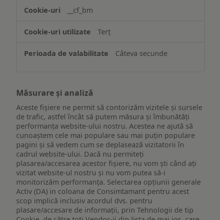
website-
__cf_bm
ului
Terț
Câteva secunde
Măsurare și analiză
Aceste fișiere ne permit să contorizăm vizitele și sursele
de trafic, astfel încât să putem măsura și îmbunătăți
performanța website-ului nostru. Acestea ne ajută să
cunoaștem cele mai populare sau mai puțin populare
pagini și să vedem cum se deplasează vizitatorii în
cadrul website-ului. Dacă nu permiteți
plasarea/accesarea acestor fișiere, nu vom ști când ați
vizitat website-ul nostru și nu vom putea să-i
monitorizăm performanța. Selectarea opțiunii generale
Activ (DA) in coloana de Consimtamant pentru acest
scop implică inclusiv acordul dvs. pentru
plasare/accesare de informații, prin Tehnologii de tip
Cookie, de către toți Vendor-ii din lista de mai jos, care