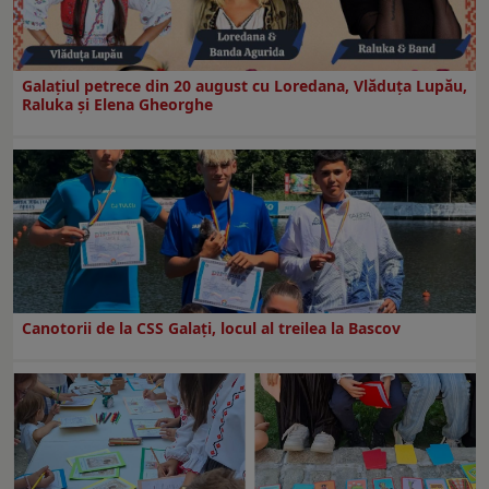
Galaţiul petrece din 20 august cu Loredana, Vlăduța Lupău,
Raluka și Elena Gheorghe
Canotorii de la CSS Galați, locul al treilea la Bascov