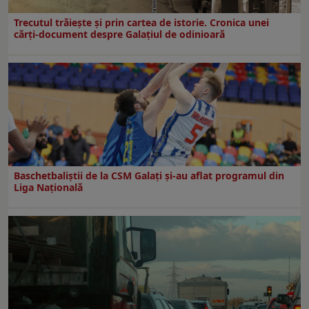
Trecutul trăiește și prin cartea de istorie. Cronica unei
cărți-document despre Galațiul de odinioară
Baschetbaliștii de la CSM Galați și-au aflat programul din
Liga Națională