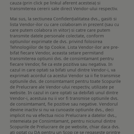
cauza (prin click pe linkul aferent acesteia) si
transmiterea cererii sale direct Vendor-ului respectiv.
Mai sus, la sectiunea Confidențialitatea dvs., gasiti si
lista Vendor-ilor cu care colaboram in prezent (sau cu
care putem colabora in viitor) si catre care putem
transmite datele personale colectate, conform
optiunilor exprimate de dvs. privind folosirea
Tehnologiilor de tip Cookie. Lista Vendor-ilor are pre-
bifat fiecare Vendor, aceasta setare permitand
transmiterea optiunii dvs. de consimtamant pentru
fiecare Vendor, fie ca este pozitiva sau negativa. In
cazul in care optati sa bifati unul dintre Vendor-i, va
exprimati acordul ca acestui Vendor sa ii fie transmise
optiunile dvs. de consimtamant pentru toate Scopurile
de Prelucrare ale Vendor-ului respectiv, utilizate pe
website. In cazul in care optati sa debifati unul dintre
Vendor-i, acestuia nu ii vor fi transmise optiunile dvs.
de consimtamant, fie pozitive sau negative. Vendorul
devine inactiv si nu va cunoaste optiunile dvs., deci
implicit nu va efectua nicio Prelucrare a datelor dvs.,
intemeiata pe Consimtamant, pentru niciunul dintre
Scopurile de Prelucrare de pe website, chiar daca dvs.
ati optat cu DA pentru un Scop ce se regaseste printre