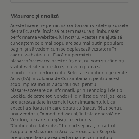
Măsurare și analiză
Aceste fișiere ne permit să contorizăm vizitele și sursele
de trafic, astfel încât să putem măsura și îmbunătăți
performanța website-ului nostru. Acestea ne ajută să
cunoaștem cele mai populare sau mai puțin populare
pagini și să vedem cum se deplasează vizitatorii în
cadrul website-ului. Dacă nu permiteți
plasarea/accesarea acestor fișiere, nu vom ști când ați
vizitat website-ul nostru și nu vom putea să-i
monitorizăm performanța. Selectarea opțiunii generale
Activ (DA) in coloana de Consimtamant pentru acest
scop implică inclusiv acordul dvs. pentru
plasare/accesare de informații, prin Tehnologii de tip
Cookie, de către toți Vendor-ii din lista de mai jos, care
prelucreaza date in temeiul Consimtamantului, cu
excepția situației în care optați cu Inactiv (NU) pentru
unii Vendor-i, în mod individual, în lista generală de
Vendori, pe care o regăsiți la secțiunea
“Confidențialitatea dvs.” In mod separat, in cadrul
Scopului « Masurare si Analiza » exista un Scop de
prelucrare, Măsurarea performanței conținutului,