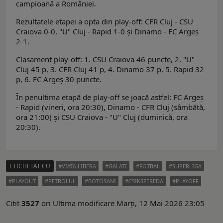
campioană a României.
Rezultatele etapei a opta din play-off: CFR Cluj - CSU
Craiova 0-0, "U" Cluj - Rapid 1-0 şi Dinamo - FC Argeș
2-1.
Clasament play-off: 1. CSU Craiova 46 puncte, 2. "U"
Cluj 45 p, 3. CFR Cluj 41 p, 4. Dinamo 37 p, 5. Rapid 32
p, 6. FC Argeș 30 puncte.
În penultima etapă de play-off se joacă astfel: FC Argeș
- Rapid (vineri, ora 20:30), Dinamo - CFR Cluj (sâmbătă,
ora 21:00) și CSU Craiova - "U" Cluj (duminică, ora
20:30).
ETICHETAT CU
VIATA LIBERA
GALATI
FOTBAL
SUPERLIGA
PLAYOUT
PETROLUL
BOTOSANI
CSIKSZEREDA
PLAYOFF
Citit
3527
ori
Ultima modificare Marți, 12 Mai 2026 23:05