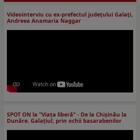
Videointerviu cu ex-prefectul judeţului Galaţi,
Andreea Anamaria Naggar
SPOT ON la "Viaţa liberă" - De la Chișinău la
Dunăre. Galațiul, prin ochii basarabenilor