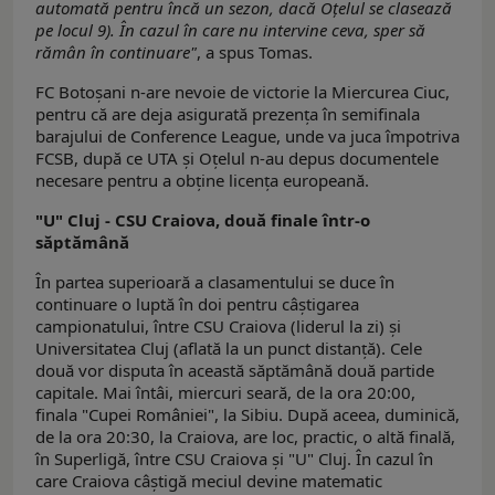
automată pentru încă un sezon, dacă Oțelul se clasează
pe locul 9). În cazul în care nu intervine ceva, sper să
rămân în continuare"
, a spus Tomas.
FC Botoșani n-are nevoie de victorie la Miercurea Ciuc,
pentru că are deja asigurată prezența în semifinala
barajului de Conference League, unde va juca împotriva
FCSB, după ce UTA și Oțelul n-au depus documentele
necesare pentru a obține licența europeană.
"U" Cluj - CSU Craiova, două finale într-o
săptămână
În partea superioară a clasamentului se duce în
continuare o luptă în doi pentru câștigarea
campionatului, între CSU Craiova (liderul la zi) și
Universitatea Cluj (aflată la un punct distanță). Cele
două vor disputa în această săptămână două partide
capitale. Mai întâi, miercuri seară, de la ora 20:00,
finala "Cupei României", la Sibiu. După aceea, duminică,
de la ora 20:30, la Craiova, are loc, practic, o altă finală,
în Superligă, între CSU Craiova și "U" Cluj. În cazul în
care Craiova câștigă meciul devine matematic