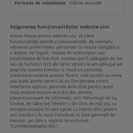
Câteva secunde
dispozitiv
Asigurarea funcționalităților website-ului
Aceste fișiere permit website-ului să ofere
funcționalități sporite și personalizate, de exemplu
reţinerea preferinţelor personale cu ocazia navigării și
a datelor de logare, rularea de videoclipuri sau
posibilitatea de live chat. Acestea pot fi adăugate de noi
sau de furnizori terți ale căror servicii le-am adăugat pe
paginile noastre (Vendor-i). Dacă nu permiteți
plasarea/accesarea acestor fișiere, este posibil ca unele
sau toate aceste servicii să nu funcționeze corect.
Selectarea opțiunii generale Activ (DA) pentru acest
scop implică inclusiv acordul dvs. pentru
plasare/accesare de informații, prin Tehnologii de tip
Cookie, de către toți Vendor-ii din lista de mai jos, cu
excepția situației în care optați cu Inactiv (NU) pentru
unii Vendor-i, în mod individual, în lista generală de
Vendori, pe care o regăsiți la secțiunea
“Confidențialitatea dvs.”.