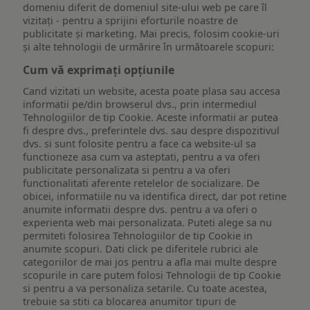
domeniu diferit de domeniul site-ului web pe care îl
vizitați - pentru a sprijini eforturile noastre de
publicitate și marketing. Mai precis, folosim cookie-uri
și alte tehnologii de urmărire în următoarele scopuri:
Cum vă exprimați opțiunile
Cand vizitati un website, acesta poate plasa sau accesa
informatii pe/din browserul dvs., prin intermediul
Tehnologiilor de tip Cookie. Aceste informatii ar putea
fi despre dvs., preferintele dvs. sau despre dispozitivul
dvs. si sunt folosite pentru a face ca website-ul sa
functioneze asa cum va asteptati, pentru a va oferi
publicitate personalizata si pentru a va oferi
functionalitati aferente retelelor de socializare. De
obicei, informatiile nu va identifica direct, dar pot retine
anumite informatii despre dvs. pentru a va oferi o
experienta web mai personalizata. Puteti alege sa nu
permiteti folosirea Tehnologiilor de tip Cookie in
anumite scopuri. Dati click pe diferitele rubrici ale
categoriilor de mai jos pentru a afla mai multe despre
scopurile in care putem folosi Tehnologii de tip Cookie
si pentru a va personaliza setarile. Cu toate acestea,
trebuie sa stiti ca blocarea anumitor tipuri de