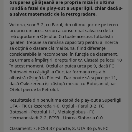
Gruparea gălățeană are propria miză în ultima
rundă a fazei de play-out a Superligii, chiar dacă s-
a salvat matematic de la retrogradare.
Victoria, scor 3-2, cu Farul, din ultimul joc de pe teren
propriu din acest sezon a consemnat salvarea de la
retrogradare a Oțelului. Cu toate acestea, fotbaliștii
gălățeni trebuie să rămână capacitați pentru a încerca
să obțină o clasare cât mai bună, fiind diferențe
considerabile la recompense, în funcţie de clasament,
ca urmare a împărțirii drepturilor tv. Clasată pe locul 10
în acest moment, Oțelul ar putea urca pe 9, dacă FC
Botoșani nu câștigă la Ciuc, iar formația roș-alb-
albastră câştigă la Ploiești. Dar poate să și pice pe 11,
dacă Csikszereda își câștigă meciul cu Botoșaniul, iar
Oțelul pierde la Petrolul.
Rezultatele din penultima etapă de play-out a Superligii:
UTA - FK Csikszereda 1-0, Oțelul - Farul 3-2, FC
Botoșani - Petrolul 1-1, Metaloglobus - FC
Hermannstadt 2-2, FCSB - Unirea Slobozia 0-0.
Clasament: 7. FCSB 37 puncte, 8. UTA 36 p, 9. FC