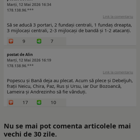
Marți, 12 Mai 2026 16:34
178.138.96.***
Link la comentariu
Să se aducă 3 portari, 2 fundași centrali, 1 fundaș dreapta,
3 mijlocași centrali, 2-3 mijlocași de bandă și 1-2 atacanți.
9
7
postat de Alin
Marți, 12 Mai 2026 16:19
178.138.96.***
Link la comentariu
Popescu și Bană deja au plecat. Acum să plece și Debeljuh,
frații Neicu, Chira, Paz, Rus și Ursu, iar Dur Bozoancă,
Lameira și Andrezinho să fie vânduți.
17
10
Nu se mai pot comenta articolele mai
vechi de 30 zile.