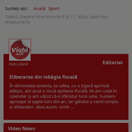
Sunteți aici:
Acasă
Sport
Oțelul, clasare între locurile 9 și 11. Miza, banii din
drepturile tv
Editorial
Viaţa Liberă
Eliberarea din iobăgia fiscală
În dimineața aceasta, la cafea, cu o țigară aprinsă
alături, am avut o mică epifanie fiscală. M-am uitat în
calendar și am văzut că e sfârșitul lunii iulie. Suntem
aproape la șapte luni din an, iar gândul a venit simplu
și eliberator: abia acum, simb ...
Video News