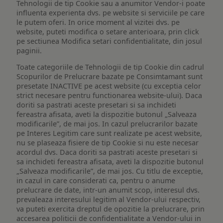
Tehnologii de tip Cookie sau a anumitor Vendor-i poate
influenta experienta dvs. pe website si serviciile pe care
le putem oferi. In orice moment al vizitei dvs. pe
website, puteti modifica o setare anterioara, prin click
pe sectiunea Modifica setari confidentialitate, din josul
paginii.
Toate categoriile de Tehnologii de tip Cookie din cadrul
Scopurilor de Prelucrare bazate pe Consimtamant sunt
presetate INACTIVE pe acest website (cu exceptia celor
strict necesare pentru functionarea website-ului). Daca
doriti sa pastrati aceste presetari si sa inchideti
fereastra afisata, aveti la dispozitie butonul „Salveaza
modificarile”, de mai jos. In cazul prelucrarilor bazate
pe Interes Legitim care sunt realizate pe acest website,
nu se plaseaza fisiere de tip Cookie si nu este necesar
acordul dvs. Daca doriti sa pastrati aceste presetari si
sa inchideti fereastra afisata, aveti la dispozitie butonul
„Salveaza modificarile”, de mai jos. Cu titlu de exceptie,
in cazul in care considerati ca, pentru o anume
prelucrare de date, intr-un anumit scop, interesul dvs.
prevaleaza interesului legitim al Vendor-ului respectiv,
va puteti exercita dreptul de opozitie la prelucrare, prin
accesarea politicii de confidentialitate a Vendor-ului in