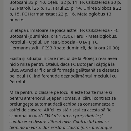
Botoșani 33 p, 10. Oțelul 32 p, 11. FK Csikszereda 30 p,
12. Petrolul 25 p, 13. Farul 25 p, 14. Unirea Slobozia 22
p, 15. FC Hermannstadt 22 p, 16. Metaloglobus 13
puncte.
În etapa următoare se joacă astfel: FK Csikszereda - FC
Botoșani (duminică, ora 17:30), Farul - Metaloglobus,
Petrolul - Oțelul, Unirea Slobozia - UTA și FC
Hermannstadt - FCSB (toate duminică, de la ora 20:30).
Există și situația în care meciul de la Ploiești n-ar avea
nicio miză pentru Oțelul, dacă FC Botoșani câștigă la
Ciuc. Atunci ar fi clar că formația gălățeană se clasează
pe locul 10, indiferent de deznodământul meciului cu
Petrolul.
Miza pentru o clasare pe locul 9 este foarte mare și
pentru antrenorul Stjepen Tomas, al cărui contract se
prelungește automat dacă echipa sa consemnează o
astfel de clasare. Altfel, există riscul ca acesta să fie
schimbat în vară. "
Voi discuta cu preşedintele şi
conducerea despre viitorul meu. Contractul meu se
termină în vară, dar există o clauză (n.r. - prelungire