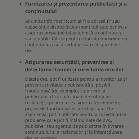
Furnizarea și prezentarea publicității și a
conținutului
Anumite informații (cum ar fi o adresă IP sau
capacitățile dispozitivului) sunt utilizate pentru a
asigura compatibilitatea tehnică a conținutului
sau a publicității și pentru a facilita transmiterea
conținutului sau a reclamei către dispozitivul
dvs.
Asigurarea securității, prevenirea și
detectarea fraudei și corectarea erorilor
Datele dvs. pot fi utilizate pentru a monitoriza și
preveni activitatea neobișnuită și posibil
frauduloasă (de exemplu, cu privire la
publicitate, clicuri efectuate de roboți pe
reclame) și pentru a se asigura că sistemele și
procesele funcționează corect și sigur. De
asemenea, pot fi utilizate pentru a corecta orice
probleme care pot fi întâmpinate de dvs.,
publisher sau agentul de publicitate în livrarea
conținutului și a reclamelor și la interacțiunea
dvs. cu acestea.