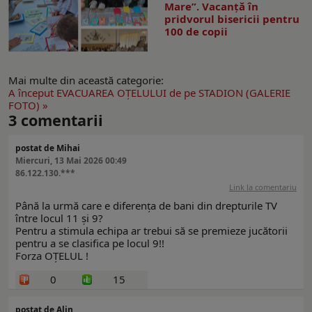
Mare”. Vacanță în
pridvorul bisericii pentru
100 de copii
Mai multe din această categorie:
A început EVACUAREA OŢELULUI de pe STADION (GALERIE
FOTO) »
3
comentarii
postat de Mihai
Miercuri, 13 Mai 2026 00:49
86.122.130.***
Link la comentariu
Până la urmă care e diferența de bani din drepturile TV
între locul 11 și 9?
Pentru a stimula echipa ar trebui să se premieze jucătorii
pentru a se clasifica pe locul 9!!
Forza OȚELUL !
0
15
postat de Alin