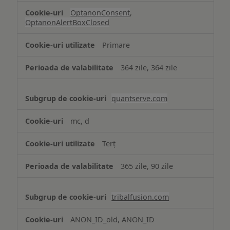
OptanonConsent
,
OptanonAlertBoxClosed
Primare
364 zile, 364 zile
quantserve.com
mc, d
Terț
365 zile, 90 zile
tribalfusion.com
ANON_ID_old, ANON_ID