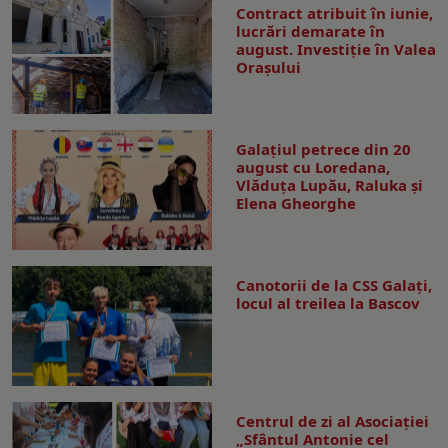
Contract atribuit în iunie,
lucrări demarate în
august. Investiţie în Valea
Oraşului
Galaţiul petrece din 20
august cu Loredana,
Vlăduța Lupău, Raluka și
Elena Gheorghe
Canotorii de la CSS Galați,
locul al treilea la Bascov
Centrul de zi al Asociației
„Sfântul Antonie cel