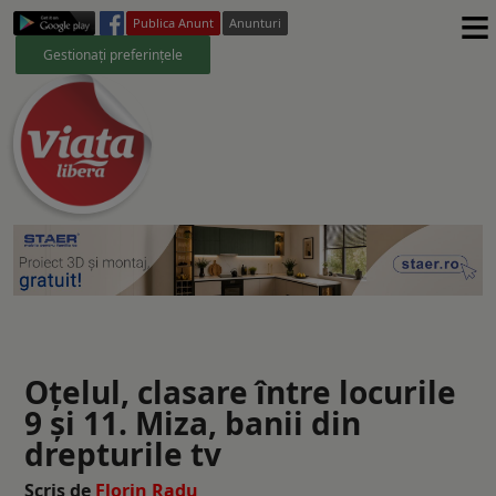
≡
Publica Anunt
Anunturi
Gestionați preferințele
Oțelul, clasare între locurile
9 și 11. Miza, banii din
drepturile tv
Scris de
Florin Radu