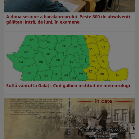
A doua sesiune a bacalaureatului. Peste 800 de absolvenţi
gălăţeni intră, de luni, în examene
Suflă vântul la Galaţi. Cod galben instituit de meteorologi