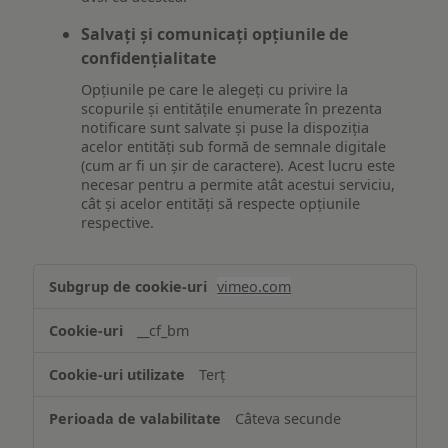
Salvați și comunicați opțiunile de
confidențialitate
Opțiunile pe care le alegeți cu privire la
scopurile și entitățile enumerate în prezenta
notificare sunt salvate și puse la dispoziția
acelor entități sub formă de semnale digitale
(cum ar fi un șir de caractere). Acest lucru este
necesar pentru a permite atât acestui serviciu,
cât și acelor entități să respecte opțiunile
respective.
Asigurarea
vimeo.com
funcționalităților
website-
__cf_bm
ului
Terț
Câteva secunde