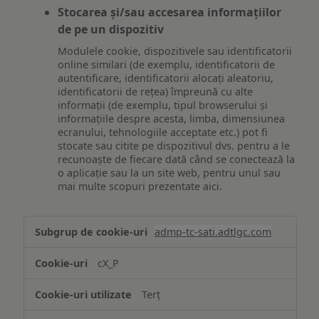
Stocarea și/sau accesarea informațiilor
de pe un dispozitiv
Modulele cookie, dispozitivele sau identificatorii
online similari (de exemplu, identificatorii de
autentificare, identificatorii alocați aleatoriu,
identificatorii de rețea) împreună cu alte
informații (de exemplu, tipul browserului și
informațiile despre acesta, limba, dimensiunea
ecranului, tehnologiile acceptate etc.) pot fi
stocate sau citite pe dispozitivul dvs. pentru a le
recunoaște de fiecare dată când se conectează la
o aplicație sau la un site web, pentru unul sau
mai multe scopuri prezentate aici.
Stocarea
admp-tc-sati.adtlgc.com
și/sau
accesarea
cX_P
informațiilor
de
Terț
pe
un