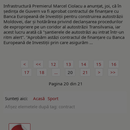
Infrastructură Premierul Marcel Ciolacu a anunţat, joi, că în
şedinţa de Guvern va fi aprobat contractul de finanţare cu
Banca Europeană de Investiţii pentru construirea autostrăzii
Moldovei, dar şi hotărârea privind declanşarea procedurilor
de expropriere pe un coridor al autostrăzii Transilvania, iar
acest lucru arată că "şantierele de autostrăzi au intrat într-un
ritm alert". "Aprobăm astăzi contractul de finanţare cu Banca
Europeană de Investiţii prin care asigurăm ...
12
13
14
15
16
17
18
...
20
21
Pagina 20 din 21
Sunteți aici:
Acasă
Sport
Afişez elemetele după tag: contract