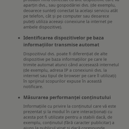
aparțin dvs., sau gospodăriei dvs. (de exemplu,
deoarece sunteți conectat la același serviciu atât
pe telefon, cât și pe computer sau deoarece
puteți utiliza aceeași conexiune la internet pe
ambele dispozitive).
Identificarea dispozitivelor pe baza
informațiilor transmise automat
Dispozitivul dvs. poate fi diferențiat de alte
dispozitive pe baza informațiilor pe care le
trimite automat atunci când accesează internetul
(de exemplu, adresa IP a conexiunii dvs. la
internet sau tipul de browser pe care îl utilizați)
în sprijinul scopurilor expuse în această
notificare.
Măsurarea performanței conținutului
Informațiile cu privire la conținutul care vă este
prezentat și la modul în care interacționați cu
acesta pot fi utilizate pentru a stabili dacă, de
exemplu, conținutul (fără caracter publicitar) a
ajuns la publicul vizat și dacă corespunde