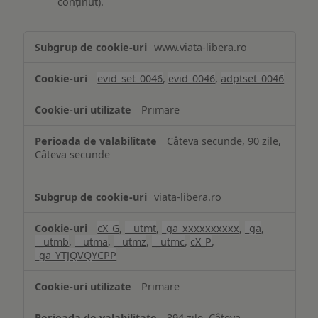
conținut).
Măsurare
www.viata-libera.ro
și
analiză
evid_set_0046
,
evid_0046
,
adptset_0046
Primare
Câteva secunde, 90 zile,
Câteva secunde
viata-libera.ro
cX_G
,
__utmt
,
_ga_xxxxxxxxxx
,
_ga
,
__utmb
,
__utma
,
__utmz
,
__utmc
,
cX_P
,
_ga_YTJQVQYCPP
Primare
394 zile, Câteva