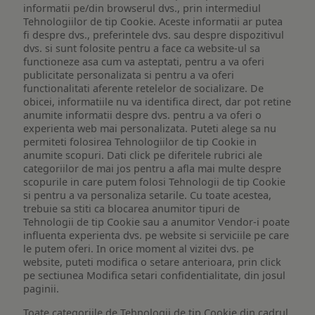
informatii pe/din browserul dvs., prin intermediul
Tehnologiilor de tip Cookie. Aceste informatii ar putea
fi despre dvs., preferintele dvs. sau despre dispozitivul
dvs. si sunt folosite pentru a face ca website-ul sa
functioneze asa cum va asteptati, pentru a va oferi
publicitate personalizata si pentru a va oferi
functionalitati aferente retelelor de socializare. De
obicei, informatiile nu va identifica direct, dar pot retine
anumite informatii despre dvs. pentru a va oferi o
experienta web mai personalizata. Puteti alege sa nu
permiteti folosirea Tehnologiilor de tip Cookie in
anumite scopuri. Dati click pe diferitele rubrici ale
categoriilor de mai jos pentru a afla mai multe despre
scopurile in care putem folosi Tehnologii de tip Cookie
si pentru a va personaliza setarile. Cu toate acestea,
trebuie sa stiti ca blocarea anumitor tipuri de
Tehnologii de tip Cookie sau a anumitor Vendor-i poate
influenta experienta dvs. pe website si serviciile pe care
le putem oferi. In orice moment al vizitei dvs. pe
website, puteti modifica o setare anterioara, prin click
pe sectiunea Modifica setari confidentialitate, din josul
paginii.
Toate categoriile de Tehnologii de tip Cookie din cadrul