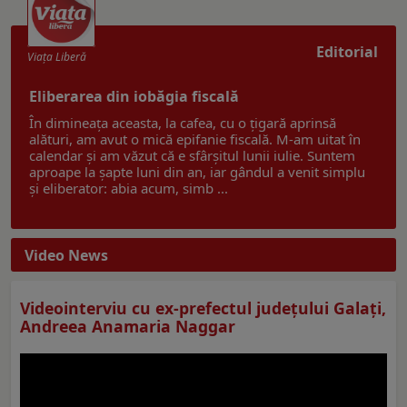
Editorial
Viaţa Liberă
Eliberarea din iobăgia fiscală
În dimineața aceasta, la cafea, cu o țigară aprinsă
alături, am avut o mică epifanie fiscală. M-am uitat în
calendar și am văzut că e sfârșitul lunii iulie. Suntem
aproape la șapte luni din an, iar gândul a venit simplu
și eliberator: abia acum, simb ...
Video News
Videointerviu cu ex-prefectul judeţului Galaţi,
Andreea Anamaria Naggar