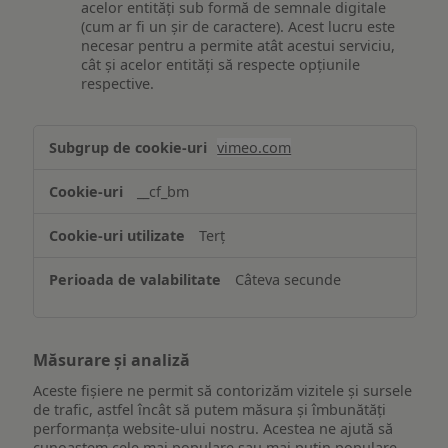
acelor entități sub formă de semnale digitale
(cum ar fi un șir de caractere). Acest lucru este
necesar pentru a permite atât acestui serviciu,
cât și acelor entități să respecte opțiunile
respective.
Asigurarea
vimeo.com
funcționalităților
website-
__cf_bm
ului
Terț
Câteva secunde
Măsurare și analiză
Aceste fișiere ne permit să contorizăm vizitele și sursele
de trafic, astfel încât să putem măsura și îmbunătăți
performanța website-ului nostru. Acestea ne ajută să
cunoaștem cele mai populare sau mai puțin populare