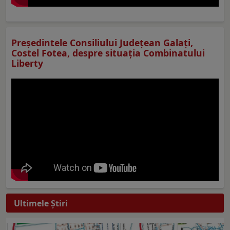
Preşedintele Consiliului Judeţean Galaţi,
Costel Fotea, despre situaţia Combinatului
Liberty
Ultimele Ştiri