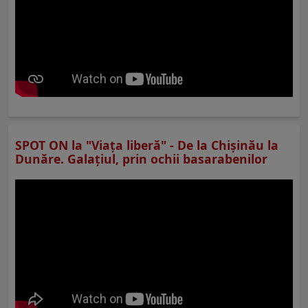
SPOT ON la "Viaţa liberă" - De la Chișinău la
Dunăre. Galațiul, prin ochii basarabenilor