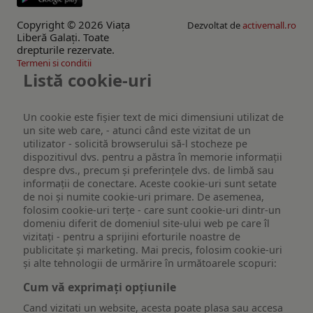
Copyright © 2026 Viaţa
Dezvoltat de
activemall.ro
Liberă Galaţi. Toate
drepturile rezervate.
Termeni si conditii
Listă cookie-uri
Un cookie este fişier text de mici dimensiuni utilizat de
un site web care, - atunci când este vizitat de un
utilizator - solicită browserului să-l stocheze pe
dispozitivul dvs. pentru a păstra în memorie informații
despre dvs., precum și preferințele dvs. de limbă sau
informații de conectare. Aceste cookie-uri sunt setate
de noi și numite cookie-uri primare. De asemenea,
folosim cookie-uri terțe - care sunt cookie-uri dintr-un
domeniu diferit de domeniul site-ului web pe care îl
vizitați - pentru a sprijini eforturile noastre de
publicitate și marketing. Mai precis, folosim cookie-uri
și alte tehnologii de urmărire în următoarele scopuri:
Cum vă exprimați opțiunile
Cand vizitati un website, acesta poate plasa sau accesa