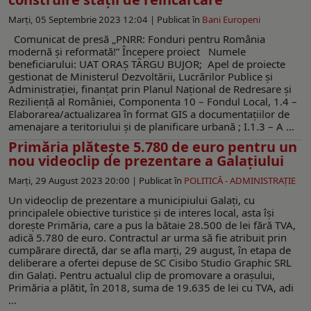
Marți, 05 Septembrie 2023 12:04 |
Publicat în
Bani Europeni
Comunicat de presă „PNRR: Fonduri pentru România
modernă și reformată!” Începere proiect Numele
beneficiarului: UAT ORAȘ TÂRGU BUJOR; Apel de proiecte
gestionat de Ministerul Dezvoltării, Lucrărilor Publice și
Administrației, finanțat prin Planul Național de Redresare și
Reziliență al României, Componenta 10 – Fondul Local, 1.4 –
Elaborarea/actualizarea în format GIS a documentaţiilor de
amenajare a teritoriului şi de planificare urbană ; I.1.3 – A ...
Primăria plăteşte 5.780 de euro pentru un
nou videoclip de prezentare a Galațiului
Marți, 29 August 2023 20:00 |
Publicat în
POLITICĂ - ADMINISTRAŢIE
Un videoclip de prezentare a municipiului Galați, cu
principalele obiective turistice și de interes local, asta își
dorește Primăria, care a pus la bătaie 28.500 de lei fără TVA,
adică 5.780 de euro. Contractul ar urma să fie atribuit prin
cumpărare directă, dar se afla marți, 29 august, în etapa de
deliberare a ofertei depuse de SC Cisibo Studio Graphic SRL
din Galați. Pentru actualul clip de promovare a orașului,
Primăria a plătit, în 2018, suma de 19.635 de lei cu TVA, adi
...