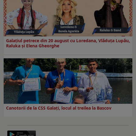
Galaţiul petrece din 20 august cu Loredana, Vlăduța Lupău,
Raluka și Elena Gheorghe
Canotorii de la CSS Galați, locul al treilea la Bascov