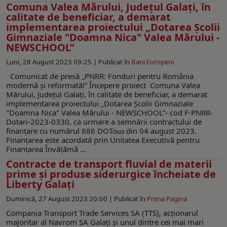
Comuna Valea Mărului, Județul Galați, în
calitate de beneficiar, a demarat
implementarea proiectului „Dotarea Școlii
Gimnaziale "Doamna Nica" Valea Mărului -
NEWSCHOOL”
Luni, 28 August 2023 09:25 |
Publicat în
Bani Europeni
Comunicat de presă „PNRR: Fonduri pentru România
modernă și reformată!” Începere proiect Comuna Valea
Mărului, Județul Galați, în calitate de beneficiar, a demarat
implementarea proiectului „Dotarea Școlii Gimnaziale
"Doamna Nica" Valea Mărului - NEWSCHOOL”- cod F-PNRR-
Dotari-2023-0330, ca urmare a semnării contractului de
finanțare cu numărul 686 DOT⁄2023 din 04 august 2023.
Finanțarea este acordată prin Unitatea Executivă pentru
Finanțarea Învățămâ ...
Contracte de transport fluvial de materii
prime şi produse siderurgice încheiate de
Liberty Galaţi
Duminică, 27 August 2023 20:00 |
Publicat în
Prima Pagina
Compania Transport Trade Services SA (TTS), acționarul
majoritar al Navrom SA Galați și unul dintre cei mai mari