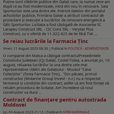
Puține sunt clădirile publice din Galați care, la numai zece ani
după ce au fost modernizate, intră din nou în renovare. Sala
Sporturilor este una dintre ele. Potrivit datelor din portalul
achizițiilor publice, Primăria Galați a atribuit contractul de
proiectare și execuție a lucrărilor de renovare energetică a
Sălii Sporturilor. Licitația a fost câștigată de Asocierea SC
Larapeu Construct SRL - CIC Cons SRL - Verytas Plus
Construct, cu o ofertă de 11.322.425 de lei fără TVA ...
Se reiau lucrările la Farmacia Ținc
Vineri, 11 August 2023 08:30 |
Publicat în
POLITICĂ - ADMINISTRAŢIE
O companie din Matca a câștigat contractulPreședintele
Consiliului Județean (CJ) Galați, Costel Fotea, a anunțat joi, 10
august, reluarea lucrărilor la una dintre cele mai
reprezentative clădiri ale Galaţiului - Muzeul "Casa
Colecțiilor" (fosta Farmacie Ținc). "Din păcate, primul
constructor (Midanne Group Invest - n.r.) nu a respectat
termenul și condițiile din contract, astfel că am fost forțați să
reluăm procedura de licitație. Am încredere că noul
constructor va duce ...
Contract de finanțare pentru autostrada
Moldovei
Joi, 03 August 2023 21:13 |
Publicat în
ŞTIRI NAŢIONALE