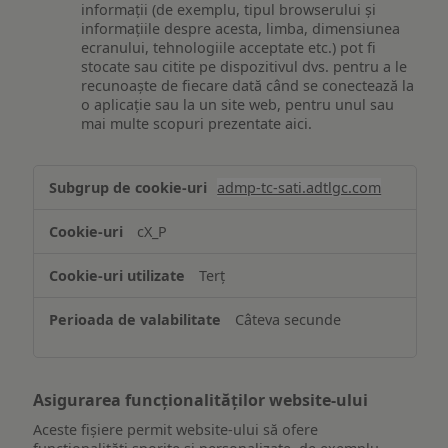
informații (de exemplu, tipul browserului și
informațiile despre acesta, limba, dimensiunea
ecranului, tehnologiile acceptate etc.) pot fi
stocate sau citite pe dispozitivul dvs. pentru a le
recunoaște de fiecare dată când se conectează la
o aplicație sau la un site web, pentru unul sau
mai multe scopuri prezentate aici.
Stocarea
admp-tc-sati.adtlgc.com
și/sau
accesarea
cX_P
informațiilor
de
Terț
pe
un
Câteva secunde
dispozitiv
Asigurarea funcționalităților website-ului
Aceste fișiere permit website-ului să ofere