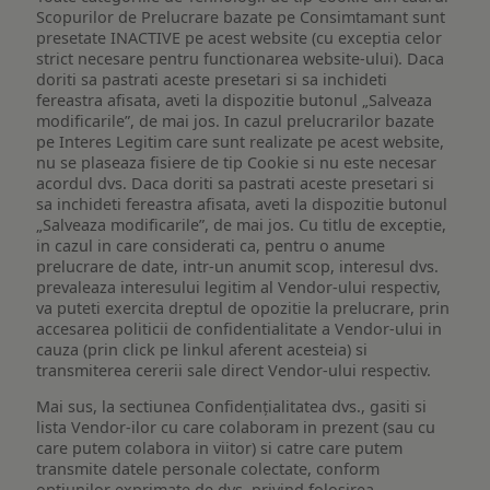
Scopurilor de Prelucrare bazate pe Consimtamant sunt
presetate INACTIVE pe acest website (cu exceptia celor
strict necesare pentru functionarea website-ului). Daca
doriti sa pastrati aceste presetari si sa inchideti
fereastra afisata, aveti la dispozitie butonul „Salveaza
modificarile”, de mai jos. In cazul prelucrarilor bazate
pe Interes Legitim care sunt realizate pe acest website,
nu se plaseaza fisiere de tip Cookie si nu este necesar
acordul dvs. Daca doriti sa pastrati aceste presetari si
sa inchideti fereastra afisata, aveti la dispozitie butonul
„Salveaza modificarile”, de mai jos. Cu titlu de exceptie,
in cazul in care considerati ca, pentru o anume
prelucrare de date, intr-un anumit scop, interesul dvs.
prevaleaza interesului legitim al Vendor-ului respectiv,
va puteti exercita dreptul de opozitie la prelucrare, prin
accesarea politicii de confidentialitate a Vendor-ului in
cauza (prin click pe linkul aferent acesteia) si
transmiterea cererii sale direct Vendor-ului respectiv.
Mai sus, la sectiunea Confidențialitatea dvs., gasiti si
lista Vendor-ilor cu care colaboram in prezent (sau cu
care putem colabora in viitor) si catre care putem
transmite datele personale colectate, conform
optiunilor exprimate de dvs. privind folosirea