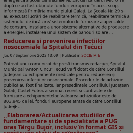
după ce au fost obținute fonduri europene în acest scop,
informează Primăria municipiului Galați. La Școala Nr. 29 s-
au executat lucrări de reabilitare termică, reabilitare termică a
sistemului de încălzire/ sistemului de furnizare a apei calde
de consum, instalare a unor sisteme alternative de producere
a energiei, instalarea unui sistem de panouri solare ...
Reducerea și prevenirea infecțiilor
nosocomiale la Spitalul din Tecuci
Joi, 07 Septembrie 2023 13:09 |
Publicat în
SOCIETATE
Potrivit unui comunicat de presă transmis redacției, Spitalul
Municipal “Anton Cincu” Tecuci va fi dotat de către Consiliul
Județean cu echipamente medicale pentru reducerea și
prevenirea infecțiilor nosocomiale. Procedurile de achiziție
publică au fost finalizate, iar președintele Consiliului Județean
Galați, Costel Fotea, a semnat recent și contractele de
furnizare a echipamentelor. Valoarea achizițiilor este de
803.845 de lei, fonduri europene atrase de către Consiliul
Jude� ...
,,Elaborarea/Actualizarea studiilor de
fundamentare și de specialitate a PUG
oraș Târgu Bujor, inclusiv în format GIS și
construire stații de reîncărcare"