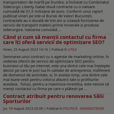
transportatori de marfă pe Dunăre, a încheiat cu Combinatul
Siderurgic Liberty Galați două contracte cu o valoare
cumulată de 31,5 milioane de euro. Conform unui raport
publicat vineri pe site-ul Bursei de Valori București,
contractele au o durată de trei ani și vizează furnizarea de
servicii de transport materii prime minerale și produse
siderurgice. Valoarea cumulată ...
Când și cum să menții contactul cu firma
care îți oferă servicii de optimizare SEO?
Vineri, 25 August 2023 10:16 |
Publicat în
UTILE
Semnarea unui contract cu o agenție de marketing online, în
vederea oferirii de servicii de optimizare SEO pentru
business-ul tău pe internet, este una dintre cele mai înțelepte
decizii pe care le poți lua în calitate de antreprenor, indiferent
de domeniul de activitate, și, în același timp, una dintre cele
mai bune vești pentru viitorul afacerii tale și profiturile
acesteia. Totuși, pentru a maximiza investiția, este nevoie să
menții contactul cu firma pe care o plătești pe ...
Contract atribuit pentru renovarea Sălii
Sporturilor
Joi, 10 August 2023 20:00 |
Publicat în
POLITICĂ - ADMINISTRAŢIE