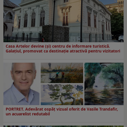
Casa Artelor devine (şi) centru de informare turistică.
Galaţiul, promovat ca destinaţie atractivă pentru vizitatori
PORTRET. Adevărat ospăț vizual oferit de Vasile Trandafir,
un acuarelist redutabil