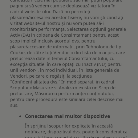
pagini și să vedem cum se deplasează vizitatorii în
cadrul website-ului. Dacă nu permiteți
plasarea/accesarea acestor fișiere, nu vom ști când ați
vizitat website-ul nostru și nu vom putea să-i
monitorizăm performanța. Selectarea opțiunii generale
Activ (DA) in coloana de Consimtamant pentru acest
scop implică inclusiv acordul dvs. pentru
plasare/accesare de informații, prin Tehnologii de tip
Cookie, de către toți Vendor-ii din lista de mai jos, care
prelucreaza date in temeiul Consimtamantului, cu
excepția situației în care optați cu Inactiv (NU) pentru
unii Vendor-i, în mod individual, în lista generală de
Vendori, pe care o regăsiți la secțiunea
“Confidențialitatea dvs.” In mod separat, in cadrul
Scopului « Masurare si Analiza » exista un Scop de
prelucrare, Măsurarea performanței conținutului,
pentru care procedura este similara celei descrise mai
sus.
Conectarea mai multor dispozitive
În sprijinul scopurilor explicate în această
notificare, dispozitivul dvs. poate fi considerat ca
probabil fiind conectat cu alte dispozitive care vă