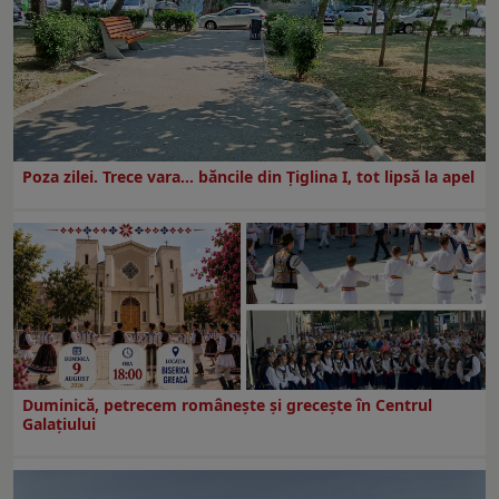
Poza zilei. Trece vara… băncile din Ţiglina I, tot lipsă la apel
Duminică, petrecem româneşte şi greceşte în Centrul
Galaţiului