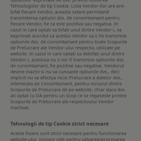
Tehnologiilor de tip Cookie. Lista Vendor-ilor are pre-
bifat fiecare Vendor, aceasta setare permitand
transmiterea optiunii dvs. de consimtamant pentru
fiecare Vendor, fie ca este pozitiva sau negativa. In
cazul in care optati sa bifati unul dintre Vendor-i, va
exprimati acordul ca acestui Vendor sa ii fie transmise
optiunile dvs. de consimtamant pentru toate Scopurile
de Prelucrare ale Vendor-ului respectiv, utilizate pe
website. In cazul in care optati sa debifati unul dintre
Vendor-i, acestuia nu ii vor fi transmise optiunile dvs.
de consimtamant, fie pozitive sau negative. Vendorul
devine inactiv si nu va cunoaste optiunile dvs., deci
implicit nu va efectua nicio Prelucrare a datelor dvs.,
intemeiata pe Consimtamant, pentru niciunul dintre
Scopurile de Prelucrare de pe website, chiar daca dvs.
ati optat cu DA pentru un Scop ce se regaseste printre
Scopurile de Prelucrare ale respectivului Vendor
inactivat.
Tehnologii de tip Cookie strict necesare
Aceste fisiere sunt strict necesare pentru functionarea
website-ului, inclusiv cele pentru salvarea/procesarea