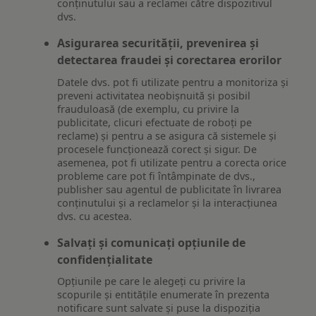
conținutului sau a reclamei către dispozitivul
dvs.
Asigurarea securității, prevenirea și
detectarea fraudei și corectarea erorilor
Datele dvs. pot fi utilizate pentru a monitoriza și
preveni activitatea neobișnuită și posibil
frauduloasă (de exemplu, cu privire la
publicitate, clicuri efectuate de roboți pe
reclame) și pentru a se asigura că sistemele și
procesele funcționează corect și sigur. De
asemenea, pot fi utilizate pentru a corecta orice
probleme care pot fi întâmpinate de dvs.,
publisher sau agentul de publicitate în livrarea
conținutului și a reclamelor și la interacțiunea
dvs. cu acestea.
Salvați și comunicați opțiunile de
confidențialitate
Opțiunile pe care le alegeți cu privire la
scopurile și entitățile enumerate în prezenta
notificare sunt salvate și puse la dispoziția