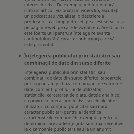
intereselor dvs. De exemplu, indiferent dacă
citiți un articol, vizionați un videoclip, ascultați
un podcast sau vizualizați o descriere a
produsului, cât timp petreceți pe acest serviciu și
pe paginile web pe care le vizitați etc. Acest lucru
este foarte util pentru a înțelege relevanța
conținutului (fără caracter publicitar) care vă
este prezentat.
Înțelegerea publicului prin statistici sau
combinații de date din surse diferite
Înțelegerea publicului prin statistici sau
combinații de date din surse diferite Rapoartele
pot fi generate pe baza combinației de seturi de
date (cum ar fi profilurile de utilizator,
statisticile, cercetarea de piață, datele analitice)
cu privire la interacțiunile dvs. și cele ale altor
utilizatori cu conținut publicitar sau (fără
caracter publicitar) pentru a identifica
caracteristicile comune (de exemplu, pentru a
determina care audiențe țintă sunt mai receptive
la o campanie publicitară sau la un anumit