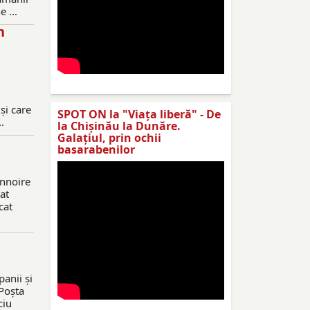
 ...
n
și care
SPOT ON la "Viaţa liberă" - De
.
la Chișinău la Dunăre.
Galațiul, prin ochii
basarabenilor
înnoire
at
cat
anii și
 Poșta
ciu