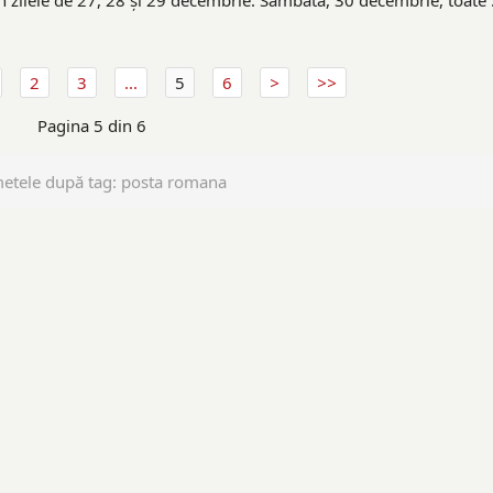
 zilele de 27, 28 și 29 decembrie. Sâmbătă, 30 decembrie, toate .
2
3
...
5
6
Pagina 5 din 6
metele după tag: posta romana