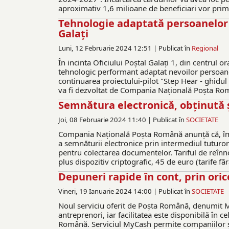
aproximativ 1,6 milioane de beneficiari vor prim
Tehnologie adaptată persoanelor c
Galați
Luni, 12 Februarie 2024 12:51 |
Publicat în
Regional
În incinta Oficiului Poștal Galați 1, din centrul o
tehnologic performant adaptat nevoilor persoane
continuarea proiectului-pilot "Step Hear - ghidul n
va fi dezvoltat de Compania Națională Poșta Română
Semnătura electronică, obținută și
Joi, 08 Februarie 2024 11:40 |
Publicat în
SOCIETATE
Compania Națională Poșta Română anunță că, împr
a semnăturii electronice prin intermediul tuturor o
pentru colectarea documentelor. Tariful de reînnoir
plus dispozitiv criptografic, 45 de euro (tarife fără
Depuneri rapide în cont, prin oric
Vineri, 19 Ianuarie 2024 14:00 |
Publicat în
SOCIETATE
Noul serviciu oferit de Poșta Română, denumit M
antreprenori, iar facilitatea este disponibilă în c
Română. Serviciul MyCash permite companiilor și 