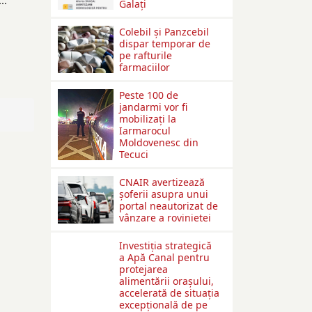
..
Galaţi
Colebil și Panzcebil
dispar temporar de
pe rafturile
farmaciilor
Peste 100 de
jandarmi vor fi
mobilizați la
Iarmarocul
Moldovenesc din
Tecuci
CNAIR avertizează
șoferii asupra unui
portal neautorizat de
vânzare a rovinietei
Investiția strategică
a Apă Canal pentru
protejarea
alimentării orașului,
accelerată de situația
excepțională de pe