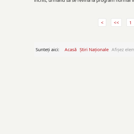
închis, urmând să se revină la program normal în
1
Sunteți aici:
Acasă
Ştiri Naţionale
Afişez ele