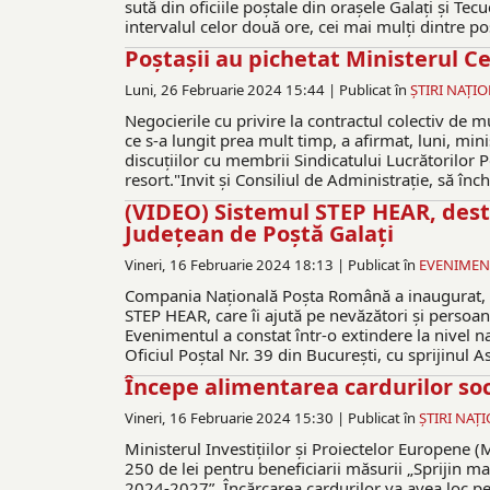
sută din oficiile poștale din orașele Galați și Tec
intervalul celor două ore, cei mai mulți dintre po
Poștașii au pichetat Ministerul Ce
Luni, 26 Februarie 2024 15:44 |
Publicat în
ŞTIRI NAŢI
Negocierile cu privire la contractul colectiv de 
ce s-a lungit prea mult timp, a afirmat, luni, mini
discuţiilor cu membrii Sindicatului Lucrătorilor 
resort."Invit şi Consiliul de Administraţie, să în
(VIDEO) Sistemul STEP HEAR, dest
Județean de Poștă Galați
Vineri, 16 Februarie 2024 18:13 |
Publicat în
EVENIMEN
Compania Națională Poșta Română a inaugurat, vine
STEP HEAR, care îi ajută pe nevăzători și persoane
Evenimentul a constat într-o extindere la nivel na
Oficiul Poștal Nr. 39 din București, cu sprijinul 
Începe alimentarea cardurilor soc
Vineri, 16 Februarie 2024 15:30 |
Publicat în
ŞTIRI NAŢ
Ministerul Investițiilor și Proiectelor Europene 
250 de lei pentru beneficiarii măsurii „Sprijin m
2024-2027”. Încărcarea cardurilor va avea loc pe 