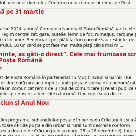
ntul bancar al clientului. Conform unui comunicat remis de Poșt ...
nă pe 31 martie
martie 2024, anunță Compania Națională Poșta Română, iar cu ele 
 în regim centralizat, gaze, butelie, lemn de foc, rumeguș, cărbune ș
ntru locuințe. Beneficiarii pot plăti facturi curente sau restante, do
rului. Cu un card se pot face mai multe plăți către mai m ...
minte, aș găti-o direct”. Cele mai frumoase scr
n Poșta Română
E
lat de Poșta Română în parteneriat cu Moș Crăciun și harnicii lui
piilor din toată țara au umplut cutiile poștale speciale cu nenumărat
ză un comunicat remis de Biroul de comunicare și relații publice 
 spiridușilor, altele câte o lacrimă. Unii copii și-au descri ...
ăciun și Anul Nou
ii programul subunităților poștale în perioada Crăciunului și a 
 toate oficiile poștale din urban și rural sunt deschise conform
și a doua zi de Crăciun (luni și marți, 25 și 26 decembrie), totul 