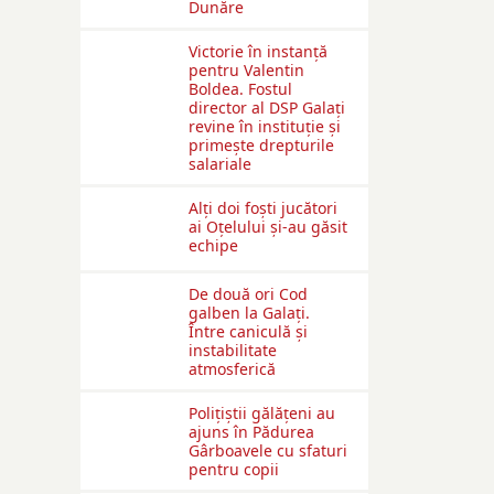
Dunăre
Victorie în instanță
pentru Valentin
Boldea. Fostul
director al DSP Galați
revine în instituție și
primește drepturile
salariale
Alți doi foști jucători
ai Oțelului și-au găsit
echipe
De două ori Cod
galben la Galaţi.
Între caniculă şi
instabilitate
atmosferică
Polițiștii gălățeni au
ajuns în Pădurea
Gârboavele cu sfaturi
pentru copii