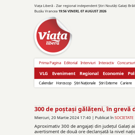
Viața Liberă - Ziar regional independent Știri Noutăți Galaţi Bră
Buzău Vrancea
19:56 VINERI, 07 AUGUST 2026
Prima Pagina
Editorial
Interviuri
Interactiv
Concursur
VLG
Eveniment
Regional
Economie
Pol
Calendar
Horoscop
Ştiri Naţionale
Ştiri Externe
Cariere
300 de poștași gălățeni, în grevă
Miercuri, 20 Martie 2024 17:40 |
Publicat în
SOCIETATE
Aproximativ 300 de angajați din județul Galați a
avertisment de două ore declanșată la nivel națio