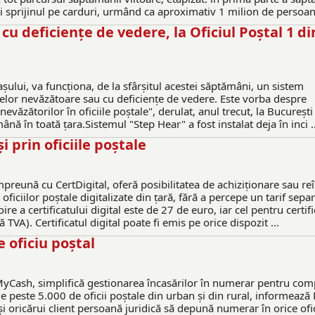
i sprijinul pe carduri, urmând ca aproximativ 1 milion de persoane
u deficiențe de vedere, la Oficiul Poștal 1 di
rașului, va funcționa, de la sfârșitul acestei săptămâni, un sistem
lor nevăzătoare sau cu deficiențe de vedere. Este vorba despre
evăzătorilor în oficiile poștale", derulat, anul trecut, la București 
 în toată țara.Sistemul "Step Hear" a fost instalat deja în inci ..
 prin oficiile poștale
eună cu CertDigital, oferă posibilitatea de achiziționare sau re
ficiilor poștale digitalizate din țară, fără a percepe un tarif separ
e a certificatului digital este de 27 de euro, iar cel pentru certifi
 TVA). Certificatul digital poate fi emis pe orice dispozit ...
e oficiu poștal
yCash, simplifică gestionarea încasărilor în numerar pentru comp
ele peste 5.000 de oficii poștale din urban și din rural, informează
oricărui client persoană juridică să depună numerar în orice ofi