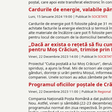
poștal, care apoi este transferat electronic în co
Cardurile de energie, valabile pâ
Luni, 15 Ianuarie 2024 19:00 |
Publicat în
SOCIETATE
Cardurile de energie pot fi folosite până pe 31 
achitate facturile la energie electrică și termică
alte materiale de încălzire care pot fi folosite pe
pentru locul de consum de la domiciliul beneficia
„Dacă ar exista o rețetă să fiu cu
pentru Moș Crăciun, trimise pri
Vineri, 22 Decembrie 2023 14:00 |
Publicat în
SOCIETAT
Proiectul ”Cutia poștală a lui Moș Crăciun”, deru
spiriduși, a ajuns la final. Mii de scrisori ale co
gânduri, dorințe și urări pentru Moșul, informea
companiei. Unele scrisori au adus zâmbete pe fețele
Programul oficiilor poștale de Cr
Vineri, 22 Decembrie 2023 11:00 |
Publicat în
Regional
Compania Națională Poșta Română a dat publicităț
Nou. Astfel, vineri și sâmbătă (22-23 decembrie),
programului normal din ziua respectivă. În prima 