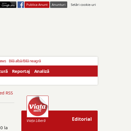
Publica Anunt
Anunturi
Setări cookie-uri
News
Bilă albă/Bilă neagră
tură
Reportaj
Analiză
eed RSS
Editorial
Viaţa Liberă
0 la