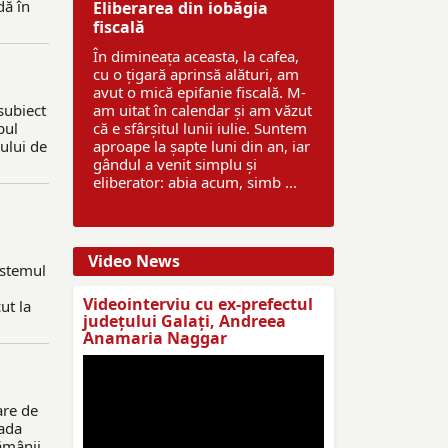
dă în
Eliberarea din iobăgia
fiscală
În dimineața aceasta, la cafea,
cu o țigară aprinsă alături, am
avut o mică epifanie fiscală. M-
subiect
am uitat în calendar și am văzut
pul
că e sfârșitul lunii iulie. Suntem
rului de
aproape la șapte luni din an, iar
gândul a venit simplu și
eliberator: abia acum, simb ...
Video News
istemul
Videointerviu cu ex-prefectul
ut la
judeţului Galaţi, Andreea
Anamaria Naggar
are de
oada
tămânii