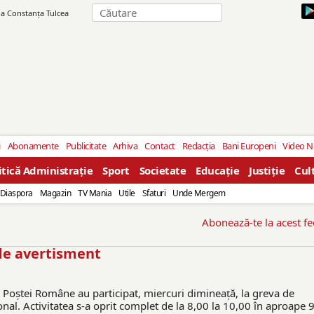
ila Constanţa Tulcea
i
Abonamente
Publicitate
Arhiva
Contact
Redacția
Bani Europeni
Video 
itică Administrație
Sport
Societate
Educație
Justiție
Cul
Diaspora
Magazin
TV Mania
Utile
Sfaturi
Unde Mergem
Abonează-te la acest f
 de avertisment
i Poștei Române au participat, miercuri dimineață, la greva de
nal. Activitatea s-a oprit complet de la 8,00 la 10,00 în aproape 9