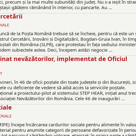
uci, precum și la mai multe subunități din județ. Nu s-a ieșit în stra
ștașii gălățeni rămânând în interior, cu pancarte. Au ...
rcetării
ONALE
muncă de la Poşta Română trebuie să se încheie, pentru că este un 
strul Cercetării, Inovării şi Digitalizării, Bogdan-Gruia Ivan, în tim
Poştali din România (SLPR), care protestau în faţa sediului ministe
chidem subiectele astea. Deci, începem astăzi negocie ...
inat nevăzătorilor, implementat de Oficiul
T
ri, în 46 de oficii poștale din toate județele și din București, s
le cu deficiențe de vedere să aibă acces la serviciile poștale.
țional a proiectului-pilot al sistemului STEP HEAR, inițiat anul trec
Asociației Nevăzătorilor din România. Cele 46 de inaugurări ...
iale
IONALE
(MIPE) începe încărcarea cardurilor sociale pentru alimente în valo
aterial pentru anumite categorii de persoane defavorizate în peri
tot parcursul săptămânii viitoare, etapizat: în prima parte a săp