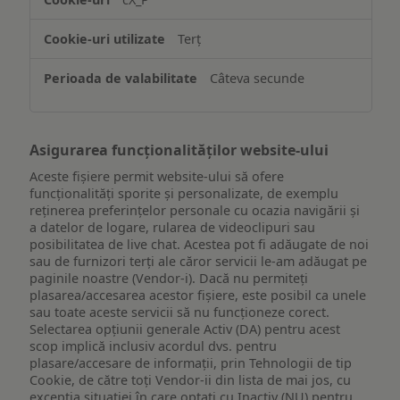
informațiilor
de
Terț
pe
un
Câteva secunde
dispozitiv
Asigurarea funcționalităților website-ului
Aceste fișiere permit website-ului să ofere
funcționalități sporite și personalizate, de exemplu
reţinerea preferinţelor personale cu ocazia navigării și
a datelor de logare, rularea de videoclipuri sau
posibilitatea de live chat. Acestea pot fi adăugate de noi
sau de furnizori terți ale căror servicii le-am adăugat pe
paginile noastre (Vendor-i). Dacă nu permiteți
plasarea/accesarea acestor fișiere, este posibil ca unele
sau toate aceste servicii să nu funcționeze corect.
Selectarea opțiunii generale Activ (DA) pentru acest
scop implică inclusiv acordul dvs. pentru
plasare/accesare de informații, prin Tehnologii de tip
Cookie, de către toți Vendor-ii din lista de mai jos, cu
excepția situației în care optați cu Inactiv (NU) pentru