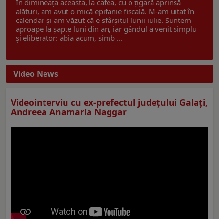
În dimineața aceasta, la cafea, cu o țigară aprinsă
alături, am avut o mică epifanie fiscală. M-am uitat în
calendar și am văzut că e sfârșitul lunii iulie. Suntem
aproape la șapte luni din an, iar gândul a venit simplu
și eliberator: abia acum, simb ...
Video News
Videointerviu cu ex-prefectul judeţului Galaţi,
Andreea Anamaria Naggar