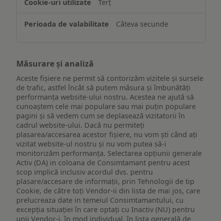
Terț
Câteva secunde
Măsurare și analiză
Aceste fișiere ne permit să contorizăm vizitele și sursele
de trafic, astfel încât să putem măsura și îmbunătăți
performanța website-ului nostru. Acestea ne ajută să
cunoaștem cele mai populare sau mai puțin populare
pagini și să vedem cum se deplasează vizitatorii în
cadrul website-ului. Dacă nu permiteți
plasarea/accesarea acestor fișiere, nu vom ști când ați
vizitat website-ul nostru și nu vom putea să-i
monitorizăm performanța. Selectarea opțiunii generale
Activ (DA) in coloana de Consimtamant pentru acest
scop implică inclusiv acordul dvs. pentru
plasare/accesare de informații, prin Tehnologii de tip
Cookie, de către toți Vendor-ii din lista de mai jos, care
prelucreaza date in temeiul Consimtamantului, cu
excepția situației în care optați cu Inactiv (NU) pentru
unii Vendor-i, în mod individual, în lista generală de