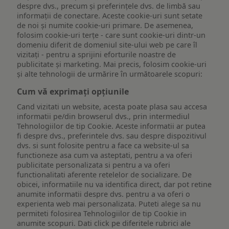
despre dvs., precum și preferințele dvs. de limbă sau
informații de conectare. Aceste cookie-uri sunt setate
de noi și numite cookie-uri primare. De asemenea,
folosim cookie-uri terțe - care sunt cookie-uri dintr-un
domeniu diferit de domeniul site-ului web pe care îl
vizitați - pentru a sprijini eforturile noastre de
publicitate și marketing. Mai precis, folosim cookie-uri
și alte tehnologii de urmărire în următoarele scopuri:
Cum vă exprimați opțiunile
Cand vizitati un website, acesta poate plasa sau accesa
informatii pe/din browserul dvs., prin intermediul
Tehnologiilor de tip Cookie. Aceste informatii ar putea
fi despre dvs., preferintele dvs. sau despre dispozitivul
dvs. si sunt folosite pentru a face ca website-ul sa
functioneze asa cum va asteptati, pentru a va oferi
publicitate personalizata si pentru a va oferi
functionalitati aferente retelelor de socializare. De
obicei, informatiile nu va identifica direct, dar pot retine
anumite informatii despre dvs. pentru a va oferi o
experienta web mai personalizata. Puteti alege sa nu
permiteti folosirea Tehnologiilor de tip Cookie in
anumite scopuri. Dati click pe diferitele rubrici ale