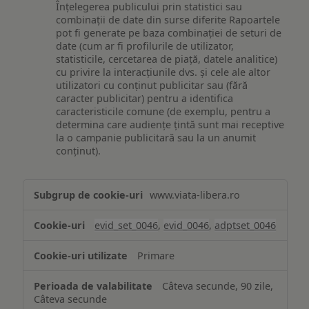
Înțelegerea publicului prin statistici sau
combinații de date din surse diferite Rapoartele
pot fi generate pe baza combinației de seturi de
date (cum ar fi profilurile de utilizator,
statisticile, cercetarea de piață, datele analitice)
cu privire la interacțiunile dvs. și cele ale altor
utilizatori cu conținut publicitar sau (fără
caracter publicitar) pentru a identifica
caracteristicile comune (de exemplu, pentru a
determina care audiențe țintă sunt mai receptive
la o campanie publicitară sau la un anumit
conținut).
Măsurare
www.viata-libera.ro
și
analiză
evid_set_0046
,
evid_0046
,
adptset_0046
Primare
Câteva secunde, 90 zile,
Câteva secunde