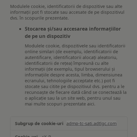
Modulele cookie, identificatorii de dispozitive sau alte
informații pot fi stocate sau accesate de pe dispozitivul
dvs. în scopurile prezentate.
Stocarea și/sau accesarea informațiilor
de pe un dispozitiv
Modulele cookie, dispozitivele sau identificatorii
online similari (de exemplu, identificatorii de
autentificare, identificatorii alocați aleatoriu,
identificatorii de rețea) împreună cu alte
informații (de exemplu, tipul browserului și
informațiile despre acesta, limba, dimensiunea
ecranului, tehnologiile acceptate etc.) pot fi
stocate sau citite pe dispozitivul dvs. pentru a le
recunoaște de fiecare dată când se conectează la
o aplicație sau la un site web, pentru unul sau
mai multe scopuri prezentate aici.
Stocarea
admp-tc-sati.adtlgc.com
și/sau
accesarea
cX_P