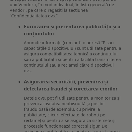
unii Vendor-i, în mod individual, în lista generală de
Vendori, pe care o regăsiți la secțiunea
“Confidențialitatea dvs.”.
Furnizarea și prezentarea publicității și a
conținutului
Anumite informații (cum ar fi o adresă IP sau
capacitățile dispozitivului) sunt utilizate pentru a
asigura compatibilitatea tehnică a conținutului
sau a publicității și pentru a facilita transmiterea
conținutului sau a reclamei către dispozitivul
dvs.
Asigurarea securității, prevenirea și
detectarea fraudei și corectarea erorilor
Datele dvs. pot fi utilizate pentru a monitoriza și
preveni activitatea neobișnuită și posibil
frauduloasă (de exemplu, cu privire la
publicitate, clicuri efectuate de roboți pe
reclame) și pentru a se asigura că sistemele și
procesele funcționează corect și sigur. De
asemenea, pot fi utilizate pentru a corecta orice