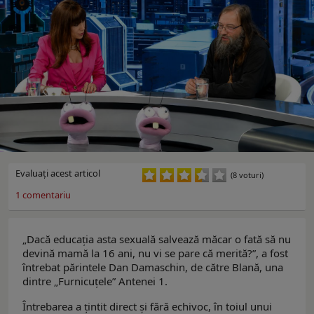
Evaluaţi acest articol
(8 voturi)
1
comentariu
„Dacă educația asta sexuală salvează măcar o fată să nu
devină mamă la 16 ani, nu vi se pare că merită?”, a fost
întrebat părintele Dan Damaschin, de către Blană, una
dintre „Furnicuțele” Antenei 1.
Întrebarea a țintit direct și fără echivoc, în toiul unui