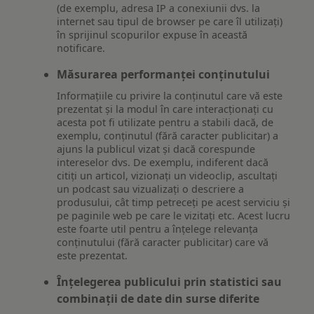
(de exemplu, adresa IP a conexiunii dvs. la
internet sau tipul de browser pe care îl utilizați)
în sprijinul scopurilor expuse în această
notificare.
Măsurarea performanței conținutului
Informațiile cu privire la conținutul care vă este
prezentat și la modul în care interacționați cu
acesta pot fi utilizate pentru a stabili dacă, de
exemplu, conținutul (fără caracter publicitar) a
ajuns la publicul vizat și dacă corespunde
intereselor dvs. De exemplu, indiferent dacă
citiți un articol, vizionați un videoclip, ascultați
un podcast sau vizualizați o descriere a
produsului, cât timp petreceți pe acest serviciu și
pe paginile web pe care le vizitați etc. Acest lucru
este foarte util pentru a înțelege relevanța
conținutului (fără caracter publicitar) care vă
este prezentat.
Înțelegerea publicului prin statistici sau
combinații de date din surse diferite