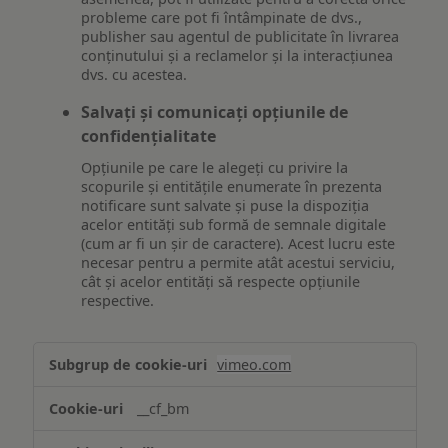
probleme care pot fi întâmpinate de dvs.,
publisher sau agentul de publicitate în livrarea
conținutului și a reclamelor și la interacțiunea
dvs. cu acestea.
Salvați și comunicați opțiunile de
confidențialitate
Opțiunile pe care le alegeți cu privire la
scopurile și entitățile enumerate în prezenta
notificare sunt salvate și puse la dispoziția
acelor entități sub formă de semnale digitale
(cum ar fi un șir de caractere). Acest lucru este
necesar pentru a permite atât acestui serviciu,
cât și acelor entități să respecte opțiunile
respective.
Asigurarea
vimeo.com
funcționalităților
website-
__cf_bm
ului