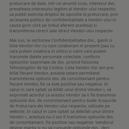
prelucrare de date, intr-un anumit scop, interesul dvs.
prevaleaza interesului legitim al Vendor-ului respectiv,
va puteti exercita dreptul de opozitie la prelucrare, prin
accesarea politicii de confidentialitate a Vendor-ului in
cauza (prin click pe linkul aferent acesteia) si
transmiterea cererii sale direct Vendor-ului respectiv.
Mai sus, la sectiunea Confidențialitatea dvs., gasiti si
lista Vendor-ilor cu care colaboram in prezent (sau cu
care putem colabora in viitor) si catre care putem
transmite datele personale colectate, conform
optiunilor exprimate de dvs. privind folosirea
Tehnologiilor de tip Cookie. Lista Vendor-ilor are pre-
bifat fiecare Vendor, aceasta setare permitand
transmiterea optiunii dvs. de consimtamant pentru
fiecare Vendor, fie ca este pozitiva sau negativa. In
cazul in care optati sa bifati unul dintre Vendor-i, va
exprimati acordul ca acestui Vendor sa ii fie transmise
optiunile dvs. de consimtamant pentru toate Scopurile
de Prelucrare ale Vendor-ului respectiv, utilizate pe
website. In cazul in care optati sa debifati unul dintre
Vendor-i, acestuia nu ii vor fi transmise optiunile dvs.
de consimtamant, fie pozitive sau negative. Vendorul
devine inactiv si nu va cunoaste optiunile dvs., deci