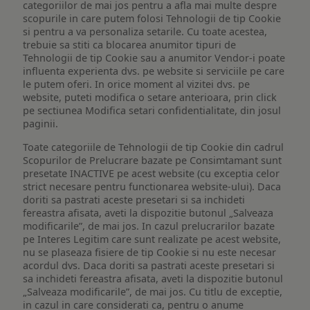
categoriilor de mai jos pentru a afla mai multe despre
scopurile in care putem folosi Tehnologii de tip Cookie
si pentru a va personaliza setarile. Cu toate acestea,
trebuie sa stiti ca blocarea anumitor tipuri de
Tehnologii de tip Cookie sau a anumitor Vendor-i poate
influenta experienta dvs. pe website si serviciile pe care
le putem oferi. In orice moment al vizitei dvs. pe
website, puteti modifica o setare anterioara, prin click
pe sectiunea Modifica setari confidentialitate, din josul
paginii.
Toate categoriile de Tehnologii de tip Cookie din cadrul
Scopurilor de Prelucrare bazate pe Consimtamant sunt
presetate INACTIVE pe acest website (cu exceptia celor
strict necesare pentru functionarea website-ului). Daca
doriti sa pastrati aceste presetari si sa inchideti
fereastra afisata, aveti la dispozitie butonul „Salveaza
modificarile”, de mai jos. In cazul prelucrarilor bazate
pe Interes Legitim care sunt realizate pe acest website,
nu se plaseaza fisiere de tip Cookie si nu este necesar
acordul dvs. Daca doriti sa pastrati aceste presetari si
sa inchideti fereastra afisata, aveti la dispozitie butonul
„Salveaza modificarile”, de mai jos. Cu titlu de exceptie,
in cazul in care considerati ca, pentru o anume