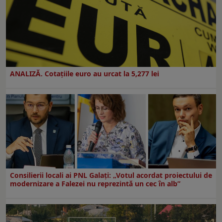
ANALIZĂ. Cotațiile euro au urcat la 5,277 lei
Consilierii locali ai PNL Galaţi: „Votul acordat proiectului de
modernizare a Falezei nu reprezintă un cec în alb”