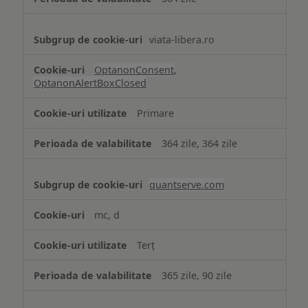
viata-libera.ro
OptanonConsent
,
OptanonAlertBoxClosed
Primare
364 zile, 364 zile
quantserve.com
mc, d
Terț
365 zile, 90 zile