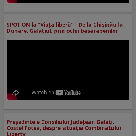
SPOT ON la "Viaţa liberă" - De la Chișinău la
Dunăre. Galațiul, prin ochii basarabenilor
Preşedintele Consiliului Judeţean Galaţi,
Costel Fotea, despre situaţia Combinatului
Liberty