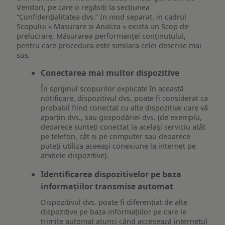
Vendori, pe care o regăsiți la secțiunea
“Confidențialitatea dvs.” In mod separat, in cadrul
Scopului « Masurare si Analiza » exista un Scop de
prelucrare, Măsurarea performanței conținutului,
pentru care procedura este similara celei descrise mai
sus.
Conectarea mai multor dispozitive
În sprijinul scopurilor explicate în această
notificare, dispozitivul dvs. poate fi considerat ca
probabil fiind conectat cu alte dispozitive care vă
aparțin dvs., sau gospodăriei dvs. (de exemplu,
deoarece sunteți conectat la același serviciu atât
pe telefon, cât și pe computer sau deoarece
puteți utiliza aceeași conexiune la internet pe
ambele dispozitive).
Identificarea dispozitivelor pe baza
informațiilor transmise automat
Dispozitivul dvs. poate fi diferențiat de alte
dispozitive pe baza informațiilor pe care le
trimite automat atunci când accesează internetul