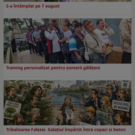
S-a întâmplat pe 7 august
Training personalizat pentru șomerii gălățeni
Tribalizarea Falezei. Galațiul împărțit între copaci și beton