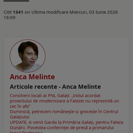
Citit
1341
ori
Ultima modificare Miercuri, 03 Iunie 2026
16:09
Anca Melinte
Articole recente - Anca Melinte
Consilierii locali ai PNL Galaţi: „Votul acordat
proiectului de modernizare a Falezei nu reprezintă un
cec în alb”
Duminică, petrecem româneşte şi greceşte în Centrul
Galaţiului
UPDATE. A venit Garda la Primăria Galaţi, pentru Faleza
Dunării. Povestea conferinţei de presă a primarului
Ionuţ Pucheanu