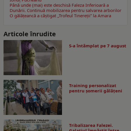
Până unde (mai) este deschisă Faleza Inferioară a
Dunării. Continuă mobilizarea pentru salvarea arborilor
O gălăţeancă a câştigat „Trofeul Tinereții” la Amara
Articole înrudite
S-a întâmplat pe 7 august
Training personalizat
pentru șomerii gălățeni
Tribalizarea Falezei.
Galațiul împărțit între