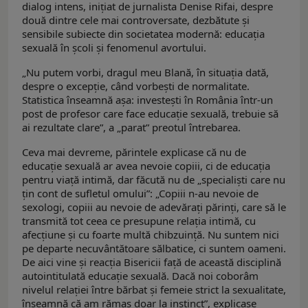
dialog intens, inițiat de jurnalista Denise Rifai, despre
două dintre cele mai controversate, dezbătute și
sensibile subiecte din societatea modernă: educația
sexuală în școli și fenomenul avortului.
„Nu putem vorbi, dragul meu Blană, în situația dată,
despre o excepție, când vorbești de normalitate.
Statistica înseamnă așa: investești în România într-un
post de profesor care face educație sexuală, trebuie să
ai rezultate clare”, a „parat” preotul întrebarea.
Ceva mai devreme, părintele explicase că nu de
educație sexuală ar avea nevoie copiii, ci de educația
pentru viață intimă, dar făcută nu de „specialiști care nu
țin cont de sufletul omului”: „Copiii n-au nevoie de
sexologi, copiii au nevoie de adevărați părinți, care să le
transmită tot ceea ce presupune relația intimă, cu
afecțiune și cu foarte multă chibzuință. Nu suntem nici
pe departe necuvântătoare sălbatice, ci suntem oameni.
De aici vine și reacția Bisericii față de această disciplină
autointitulată educație sexuală. Dacă noi coborâm
nivelul relației între bărbat și femeie strict la sexualitate,
înseamnă că am rămas doar la instinct”, explicase