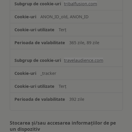
tribalfusion.com
ANON_ID_old, ANON_ID
Terț
365 zile, 89 zile
travelaudience.com
_tracker
Terț
392 zile
Stocarea și/sau accesarea informațiilor de pe
un dispozitiv