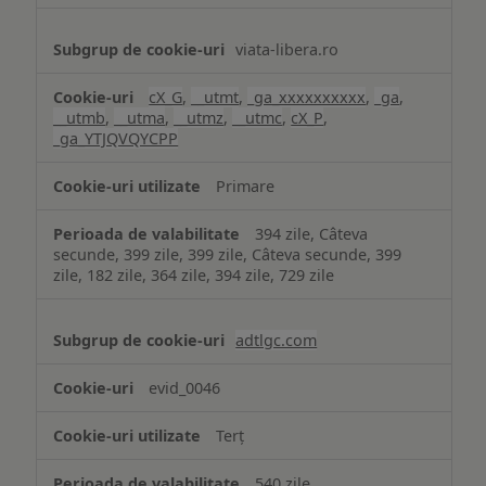
viata-libera.ro
cX_G
,
__utmt
,
_ga_xxxxxxxxxx
,
_ga
,
__utmb
,
__utma
,
__utmz
,
__utmc
,
cX_P
,
_ga_YTJQVQYCPP
Primare
394 zile, Câteva
secunde, 399 zile, 399 zile, Câteva secunde, 399
zile, 182 zile, 364 zile, 394 zile, 729 zile
adtlgc.com
evid_0046
Terț
540 zile