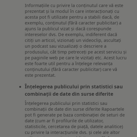
Informațiile cu privire la conținutul care vă este
prezentat și la modul în care interacționați cu
acesta pot fi utilizate pentru a stabili dacă, de
exemplu, conținutul (fără caracter publicitar) a
ajuns la publicul vizat și dacă corespunde
intereselor dvs. De exemplu, indiferent dacă
citiți un articol, vizionați un videoclip, ascultați
un podcast sau vizualizați o descriere a
produsului, cât timp petreceți pe acest serviciu și
pe paginile web pe care le vizitați etc. Acest lucru
este foarte util pentru a înțelege relevanța
conținutului (fără caracter publicitar) care vă
este prezentat.
Înțelegerea publicului prin statistici sau
combinații de date din surse diferite
Înțelegerea publicului prin statistici sau
combinații de date din surse diferite Rapoartele
pot fi generate pe baza combinației de seturi de
date (cum ar fi profilurile de utilizator,
statisticile, cercetarea de piață, datele analitice)
cu privire la interacțiunile dvs. și cele ale altor