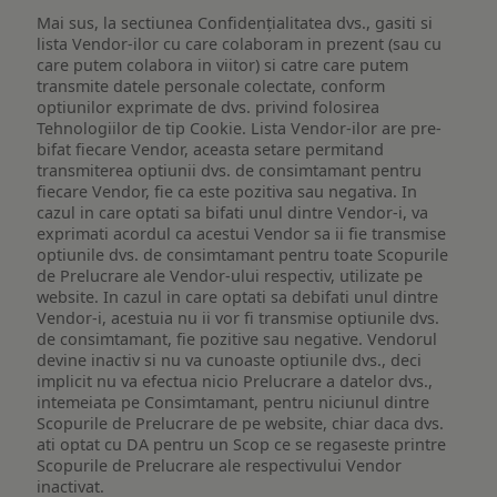
Mai sus, la sectiunea Confidențialitatea dvs., gasiti si
lista Vendor-ilor cu care colaboram in prezent (sau cu
care putem colabora in viitor) si catre care putem
transmite datele personale colectate, conform
optiunilor exprimate de dvs. privind folosirea
Tehnologiilor de tip Cookie. Lista Vendor-ilor are pre-
bifat fiecare Vendor, aceasta setare permitand
transmiterea optiunii dvs. de consimtamant pentru
fiecare Vendor, fie ca este pozitiva sau negativa. In
cazul in care optati sa bifati unul dintre Vendor-i, va
exprimati acordul ca acestui Vendor sa ii fie transmise
optiunile dvs. de consimtamant pentru toate Scopurile
de Prelucrare ale Vendor-ului respectiv, utilizate pe
website. In cazul in care optati sa debifati unul dintre
Vendor-i, acestuia nu ii vor fi transmise optiunile dvs.
de consimtamant, fie pozitive sau negative. Vendorul
devine inactiv si nu va cunoaste optiunile dvs., deci
implicit nu va efectua nicio Prelucrare a datelor dvs.,
intemeiata pe Consimtamant, pentru niciunul dintre
Scopurile de Prelucrare de pe website, chiar daca dvs.
ati optat cu DA pentru un Scop ce se regaseste printre
Scopurile de Prelucrare ale respectivului Vendor
inactivat.