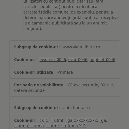
utilizatori cu conținut publicitar sau (fără
caracter publicitar) pentru a identifica
caracteristicile comune (de exemplu, pentru a
determina care audiențe țintă sunt mai receptive
la o campanie publicitară sau la un anumit
conținut).
Măsurare
www.viata-libera.ro
și
analiză
evid_set_0046
,
evid_0046
,
adptset_0046
Primare
Câteva secunde, 90 zile,
Câteva secunde
viata-libera.ro
cX_G
,
__utmt
,
_ga_xxxxxxxxxx
,
_ga
,
__utmb
,
__utma
,
__utmz
,
__utmc
,
cX_P
,