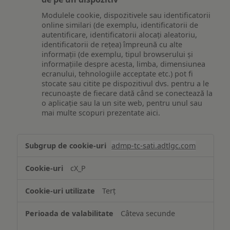
Modulele cookie, dispozitivele sau identificatorii
online similari (de exemplu, identificatorii de
autentificare, identificatorii alocați aleatoriu,
identificatorii de rețea) împreună cu alte
informații (de exemplu, tipul browserului și
informațiile despre acesta, limba, dimensiunea
ecranului, tehnologiile acceptate etc.) pot fi
stocate sau citite pe dispozitivul dvs. pentru a le
recunoaște de fiecare dată când se conectează la
o aplicație sau la un site web, pentru unul sau
mai multe scopuri prezentate aici.
Stocarea
admp-tc-sati.adtlgc.com
și/sau
accesarea
cX_P
informațiilor
de
Terț
pe
un
Câteva secunde
dispozitiv