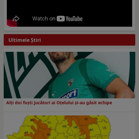
Ultimele Ştiri
Alți doi foști jucători ai Oțelului și-au găsit echipe