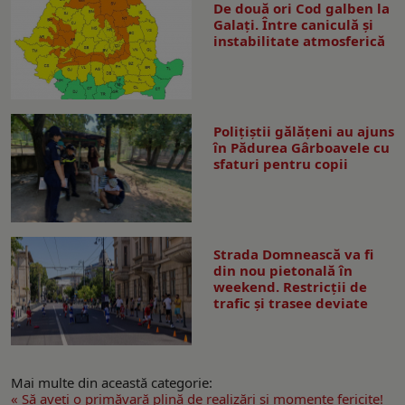
De două ori Cod galben la
Galaţi. Între caniculă şi
instabilitate atmosferică
Polițiștii gălățeni au ajuns
în Pădurea Gârboavele cu
sfaturi pentru copii
Strada Domnească va fi
din nou pietonală în
weekend. Restricţii de
trafic şi trasee deviate
Mai multe din această categorie:
« Să aveți o primăvară plină de realizări și momente fericite!