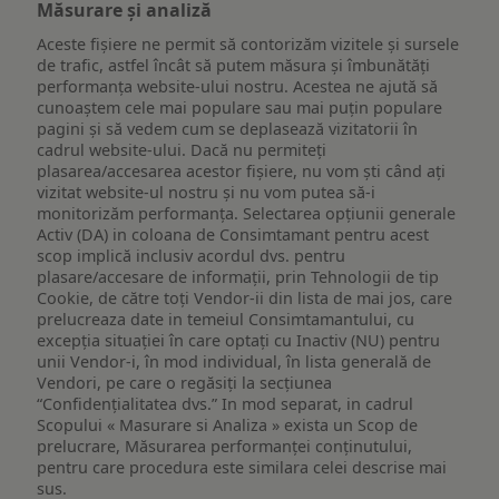
Măsurare și analiză
Aceste fișiere ne permit să contorizăm vizitele și sursele
de trafic, astfel încât să putem măsura și îmbunătăți
performanța website-ului nostru. Acestea ne ajută să
cunoaștem cele mai populare sau mai puțin populare
pagini și să vedem cum se deplasează vizitatorii în
cadrul website-ului. Dacă nu permiteți
plasarea/accesarea acestor fișiere, nu vom ști când ați
vizitat website-ul nostru și nu vom putea să-i
monitorizăm performanța. Selectarea opțiunii generale
Activ (DA) in coloana de Consimtamant pentru acest
scop implică inclusiv acordul dvs. pentru
plasare/accesare de informații, prin Tehnologii de tip
Cookie, de către toți Vendor-ii din lista de mai jos, care
prelucreaza date in temeiul Consimtamantului, cu
excepția situației în care optați cu Inactiv (NU) pentru
unii Vendor-i, în mod individual, în lista generală de
Vendori, pe care o regăsiți la secțiunea
“Confidențialitatea dvs.” In mod separat, in cadrul
Scopului « Masurare si Analiza » exista un Scop de
prelucrare, Măsurarea performanței conținutului,
pentru care procedura este similara celei descrise mai
sus.