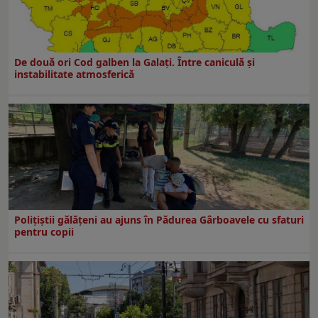
De două ori Cod galben la Galaţi. Între caniculă şi
instabilitate atmosferică
Polițiștii gălățeni au ajuns în Pădurea Gârboavele cu sfaturi
pentru copii