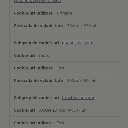
OptanonAlertBoxClosed
Primare
364 zile, 364 zile
quantserve.com
mc, d
Terț
365 zile, 90 zile
tribalfusion.com
ANON_ID_old, ANON_ID
Terț