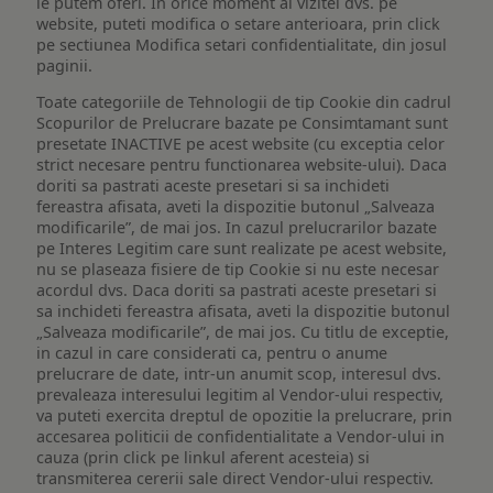
le putem oferi. In orice moment al vizitei dvs. pe
website, puteti modifica o setare anterioara, prin click
pe sectiunea Modifica setari confidentialitate, din josul
paginii.
Toate categoriile de Tehnologii de tip Cookie din cadrul
Scopurilor de Prelucrare bazate pe Consimtamant sunt
presetate INACTIVE pe acest website (cu exceptia celor
strict necesare pentru functionarea website-ului). Daca
doriti sa pastrati aceste presetari si sa inchideti
fereastra afisata, aveti la dispozitie butonul „Salveaza
modificarile”, de mai jos. In cazul prelucrarilor bazate
pe Interes Legitim care sunt realizate pe acest website,
nu se plaseaza fisiere de tip Cookie si nu este necesar
acordul dvs. Daca doriti sa pastrati aceste presetari si
sa inchideti fereastra afisata, aveti la dispozitie butonul
„Salveaza modificarile”, de mai jos. Cu titlu de exceptie,
in cazul in care considerati ca, pentru o anume
prelucrare de date, intr-un anumit scop, interesul dvs.
prevaleaza interesului legitim al Vendor-ului respectiv,
va puteti exercita dreptul de opozitie la prelucrare, prin
accesarea politicii de confidentialitate a Vendor-ului in
cauza (prin click pe linkul aferent acesteia) si
transmiterea cererii sale direct Vendor-ului respectiv.