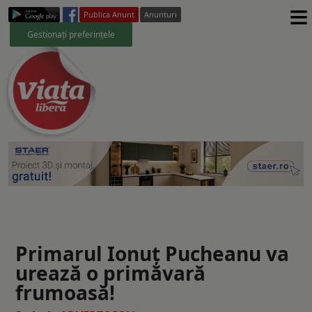
≡
Publica Anunt
Anunturi
Gestionați preferințele
Primarul Ionuț Pucheanu va
urează o primăvară
frumoasă!