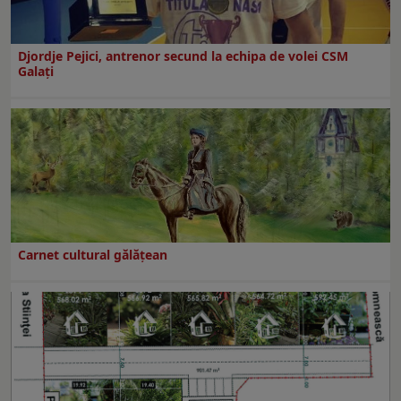
Djordje Pejici, antrenor secund la echipa de volei CSM
Galați
Carnet cultural gălăţean