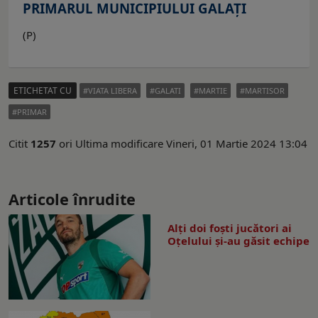
PRIMARUL MUNICIPIULUI GALAȚI
(P)
ETICHETAT CU
VIATA LIBERA
GALATI
MARTIE
MARTISOR
PRIMAR
Citit
1257
ori
Ultima modificare Vineri, 01 Martie 2024 13:04
Articole înrudite
Alți doi foști jucători ai
Oțelului și-au găsit echipe