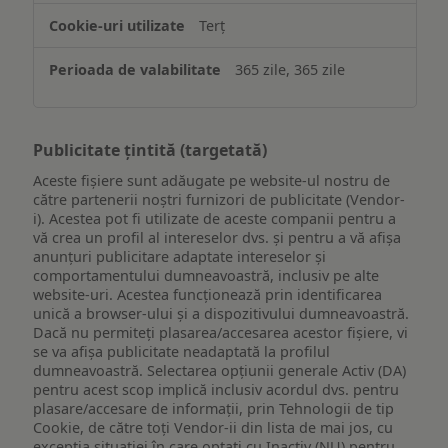
Terț
365 zile, 365 zile
Publicitate țintită (targetată)
Aceste fișiere sunt adăugate pe website-ul nostru de
către partenerii noștri furnizori de publicitate (Vendor-
i). Acestea pot fi utilizate de aceste companii pentru a
vă crea un profil al intereselor dvs. și pentru a vă afișa
anunțuri publicitare adaptate intereselor și
comportamentului dumneavoastră, inclusiv pe alte
website-uri. Acestea funcționează prin identificarea
unică a browser-ului și a dispozitivului dumneavoastră.
Dacă nu permiteți plasarea/accesarea acestor fișiere, vi
se va afișa publicitate neadaptată la profilul
dumneavoastră. Selectarea opțiunii generale Activ (DA)
pentru acest scop implică inclusiv acordul dvs. pentru
plasare/accesare de informații, prin Tehnologii de tip
Cookie, de către toți Vendor-ii din lista de mai jos, cu
excepția situației în care optați cu Inactiv (NU) pentru