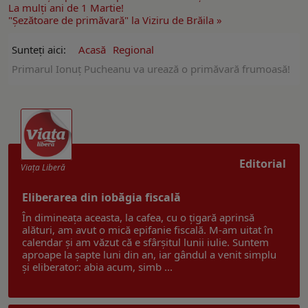
La mulți ani de 1 Martie!
"Șezătoare de primăvară" la Viziru de Brăila »
Sunteți aici:
Acasă
Regional
Primarul Ionuț Pucheanu va urează o primăvară frumoasă!
Editorial
Viaţa Liberă
Eliberarea din iobăgia fiscală
În dimineața aceasta, la cafea, cu o țigară aprinsă
alături, am avut o mică epifanie fiscală. M-am uitat în
calendar și am văzut că e sfârșitul lunii iulie. Suntem
aproape la șapte luni din an, iar gândul a venit simplu
și eliberator: abia acum, simb ...