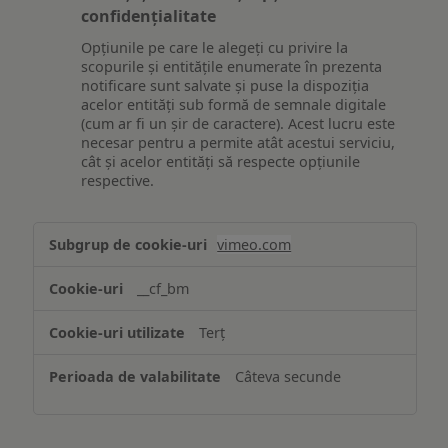
confidențialitate
Opțiunile pe care le alegeți cu privire la
scopurile și entitățile enumerate în prezenta
notificare sunt salvate și puse la dispoziția
acelor entități sub formă de semnale digitale
(cum ar fi un șir de caractere). Acest lucru este
necesar pentru a permite atât acestui serviciu,
cât și acelor entități să respecte opțiunile
respective.
Asigurarea
vimeo.com
funcționalităților
website-
__cf_bm
ului
Terț
Câteva secunde