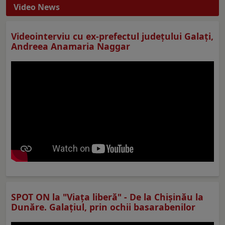
Video News
Videointerviu cu ex-prefectul judeţului Galaţi,
Andreea Anamaria Naggar
SPOT ON la "Viaţa liberă" - De la Chișinău la
Dunăre. Galațiul, prin ochii basarabenilor