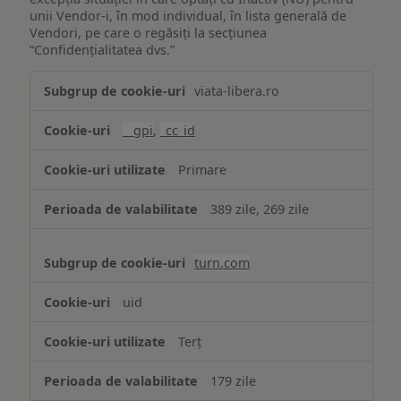
unii Vendor-i, în mod individual, în lista generală de
Vendori, pe care o regăsiți la secțiunea
“Confidențialitatea dvs.”
Publicitate
viata-libera.ro
țintită
(targetată)
__gpi
,
_cc_id
Primare
389 zile, 269 zile
turn.com
uid
Terț
179 zile