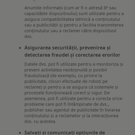
Anumite informații (cum ar fi o adresă IP sau
capacitățile dispozitivului) sunt utilizate pentru a
asigura compatibilitatea tehnică a conținutului
sau a publicității și pentru a facilita transmiterea
conținutului sau a reclamei către dispozitivul
dvs.
Asigurarea securității, prevenirea și
detectarea fraudei și corectarea erorilor
Datele dvs. pot fi utilizate pentru a monitoriza și
preveni activitatea neobișnuită și posibil
frauduloasă (de exemplu, cu privire la
publicitate, clicuri efectuate de roboți pe
reclame) și pentru a se asigura că sistemele și
procesele funcționează corect și sigur. De
asemenea, pot fi utilizate pentru a corecta orice
probleme care pot fi întâmpinate de dvs.,
publisher sau agentul de publicitate în livrarea
conținutului și a reclamelor și la interacțiunea
dvs. cu acestea.
Salvați și comunicați opțiunile de