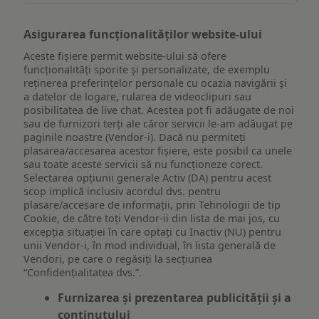
Asigurarea funcționalităților website-ului
Aceste fișiere permit website-ului să ofere
funcționalități sporite și personalizate, de exemplu
reţinerea preferinţelor personale cu ocazia navigării și
a datelor de logare, rularea de videoclipuri sau
posibilitatea de live chat. Acestea pot fi adăugate de noi
sau de furnizori terți ale căror servicii le-am adăugat pe
paginile noastre (Vendor-i). Dacă nu permiteți
plasarea/accesarea acestor fișiere, este posibil ca unele
sau toate aceste servicii să nu funcționeze corect.
Selectarea opțiunii generale Activ (DA) pentru acest
scop implică inclusiv acordul dvs. pentru
plasare/accesare de informații, prin Tehnologii de tip
Cookie, de către toți Vendor-ii din lista de mai jos, cu
excepția situației în care optați cu Inactiv (NU) pentru
unii Vendor-i, în mod individual, în lista generală de
Vendori, pe care o regăsiți la secțiunea
“Confidențialitatea dvs.”.
Furnizarea și prezentarea publicității și a
conținutului